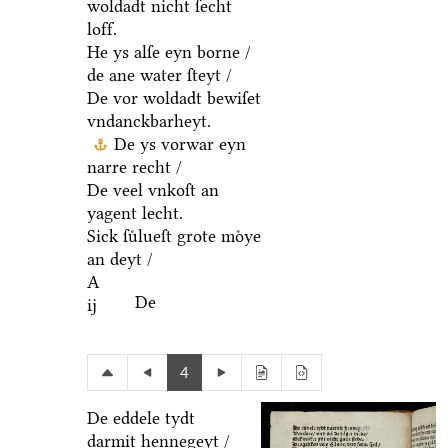
woldadt nicht ſecht
loff.
He ys alſe eyn borne /
de ane water ſteyt /
De vor woldadt bewiſet
vndanckbarheyt.
De ys vorwar eyn
narre recht /
De veel vnkoſt an
yagent lecht.
Sick ſuͤlueſt grote moͤye
an deyt /
A
De
ij
4
De eddele tydt
darmit hennegeyt /