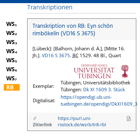
Transkriptionen
WS₁
Transkription von RB: Eyn schön
WS₂
rimbökelin (VD16 S 3675)
WS₃
[Lübeck]: [Balhorn, Johann d. Ä.], [Mitte 16.
WS₄
Jh.].
VD16 S 3675
.
BC
1529. 48 Bl., Quart
WS₅
WS₆
WS₇
Tübingen, Universitätsbibliothek
Exemplar:
RB
Tübingen:
Dk XI 1609 3. Stück
https://opendigi.ub.uni-
Digitalisat:
tuebingen.de/opendigi/DkXI1609_3
https://purl.uni-
Zitierlink
rostock.de/wsrb/tr8-rbl