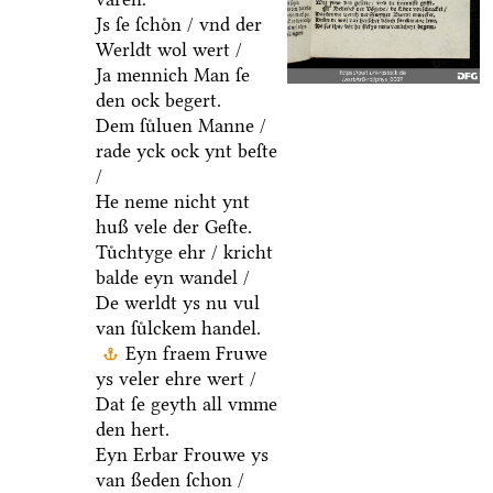
Js ſe ſchoͤn / vnd der
Werldt wol wert /
Ja mennich Man ſe
den ock begert.
Dem ſuͤluen Manne /
rade yck ock ynt beſte
/
He neme nicht ynt
huß vele der Geſte.
Tuͤchtyge ehr / kricht
balde eyn wandel /
De werldt ys nu vul
van ſuͤlckem handel.
Eyn fraem Fruwe
ys veler ehre wert /
Dat ſe geyth all vmme
den hert.
Eyn Erbar Frouwe ys
van ßeden ſchon /