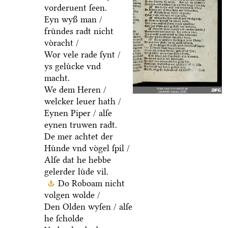
vorderuent ſeen.
Eyn wyß man /
fruͤndes radt nicht
voͤracht /
Wor vele rade ſynt /
ys geluͤcke vnd
macht.
We dem Heren /
welcker leuer hath /
Eynen Piper / alſe
eynen truwen radt.
De mer achtet der
Huͤnde vnd voͤgel ſpil /
Alſe dat he hebbe
gelerder luͤde vil.
Do Roboam nicht
volgen wolde /
Den Olden wyſen / alſe
he ſcholde