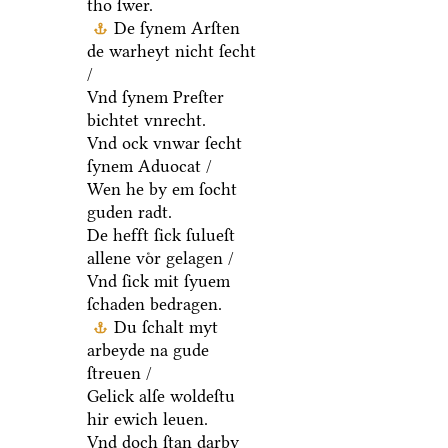
tho ſwer.
De ſynem Arſten
de warheyt nicht ſecht
/
Vnd ſynem Preſter
bichtet vnrecht.
Vnd ock vnwar ſecht
ſynem Aduocat /
Wen he by em ſocht
guden radt.
De hefft ſick ſulueſt
allene voͤr gelagen /
Vnd ſick mit ſyuem
ſchaden bedragen.
Du ſchalt myt
arbeyde na gude
ſtreuen /
Gelick alſe woldeſtu
hir ewich leuen.
Vnd doch ſtan darby