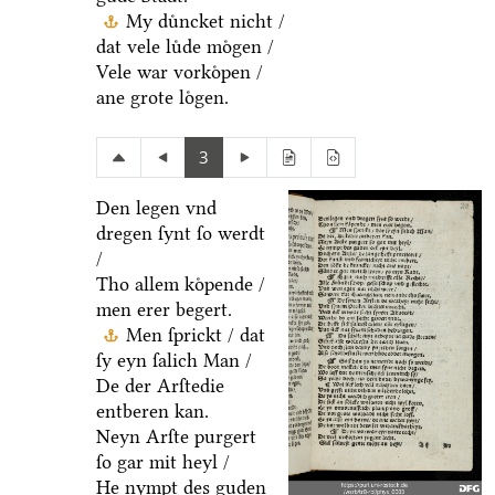
My duͤncket nicht /
dat vele luͤde moͤgen /
Vele war vorkoͤpen /
ane grote loͤgen.
3
Den legen vnd
dregen ſynt ſo werdt
/
Tho allem koͤpende /
men erer begert.
Men ſprickt / dat
ſy eyn ſalich Man /
De der Arſtedie
entberen kan.
Neyn Arſte purgert
ſo gar mit heyl /
He nympt des guden