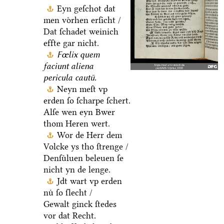
Eyn geſchot dat
men voͤrhen erſicht /
Dat ſchadet weinich
effte gar nicht.
Fœlix quem
faciunt aliena
pericula cautū.
Neyn meſt vp
erden ſo ſcharpe ſchert.
Alſe wen eyn Bwer
thom Heren wert.
Wor de Herr dem
Volcke ys tho ſtrenge /
Denſuͤluen beleuen ſe
nicht yn de lenge.
Jdt wart vp erden
nuͤ ſo ſlecht /
Gewalt ginck ſtedes
vor dat Recht.