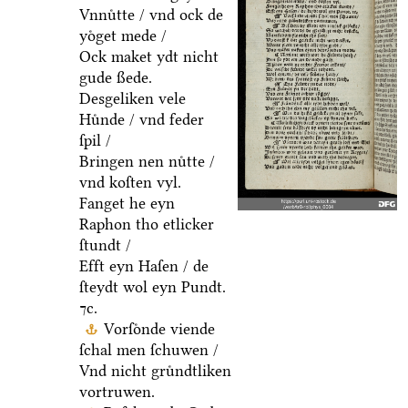
Vnnuͤtte / vnd ock de
yoͤget mede /
Ock maket ydt nicht
gude ßede.
Desgeliken vele
Huͤnde / vnd feder
ſpil /
Bringen nen nuͤtte /
vnd koſten vyl.
Fanget he eyn
Raphon tho etlicker
ſtundt /
Efft eyn Haſen / de
ſteydt wol eyn Pundt.
⁊c.
Vorſoͤnde viende
ſchal men ſchuwen /
Vnd nicht gruͤndtliken
vortruwen.