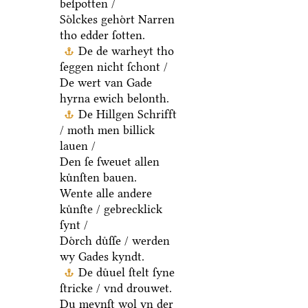
beſpotten /
Soͤlckes gehoͤrt Narren
tho edder ſotten.
De de warheyt tho
ſeggen nicht ſchont /
De wert van Gade
hyrna ewich belonth.
De Hillgen Schrifft
/ moth men billick
lauen /
Den ſe ſweuet allen
kuͤnſten bauen.
Wente alle andere
kuͤnſte / gebrecklick
ſynt /
Doͤrch duͤſſe / werden
wy Gades kyndt.
De duͤuel ſtelt ſyne
ſtricke / vnd drouwet.
Du meynſt wol yn der