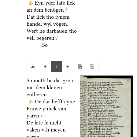
Eyn yder late ſick
an dem benoͤgen /
Dat ſick tho ſynem
handel wyl voͤgen.
Wert he darbauen tho
vell begeren /
So
7
So moth he dat grote
mit dem klenen
entberen.
De dar hefft eyne
Fruwe yunck van
yarrn /
De late ſe nicht
vaken vth meyen
varen.