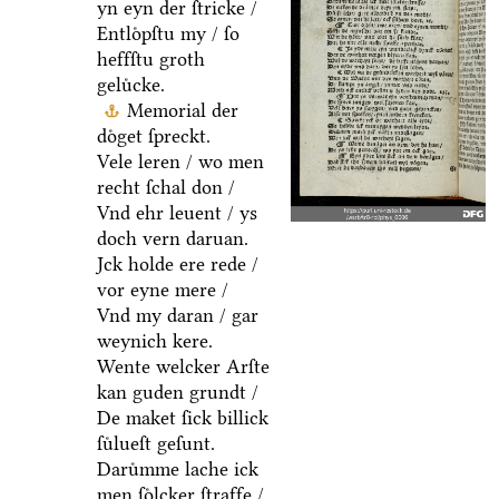
yn eyn der ſtricke /
Entloͤpſtu my / ſo
heffſtu groth
geluͤcke.
Memorial der
doͤget ſpreckt.
Vele leren / wo men
recht ſchal don /
Vnd ehr leuent / ys
doch vern daruan.
Jck holde ere rede /
vor eyne mere /
Vnd my daran / gar
weynich kere.
Wente welcker Arſte
kan guden grundt /
De maket ſick billick
ſuͤlueſt geſunt.
Daruͤmme lache ick
men ſoͤlcker ſtraffe /