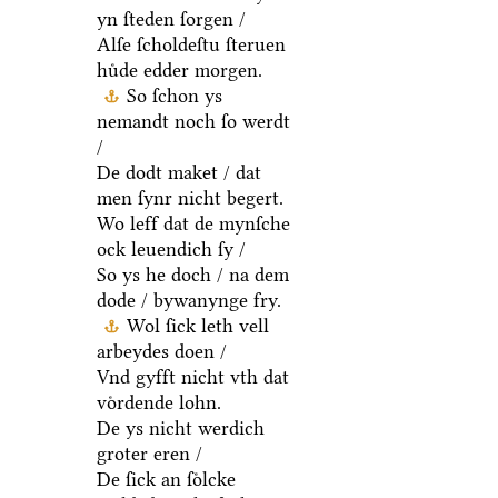
yn ſteden ſorgen /
Alſe ſcholdeſtu ſteruen
huͤde edder morgen.
So ſchon ys
nemandt noch ſo werdt
/
De dodt maket / dat
men ſynr nicht begert.
Wo leff dat de mynſche
ock leuendich ſy /
So ys he doch / na dem
dode / bywanynge fry.
Wol ſick leth vell
arbeydes doen /
Vnd gyfft nicht vth dat
voͤrdende lohn.
De ys nicht werdich
groter eren /
De ſick an ſoͤlcke