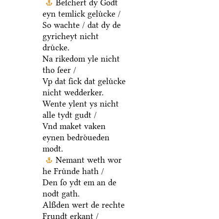
Beſchert dy Godt
eyn temlick geluͤcke /
So wachte / dat dy de
gyricheyt nicht
druͤcke.
Na rikedom yle nicht
tho ſeer /
Vp dat ſick dat geluͤcke
nicht wedderker.
Wente ylent ys nicht
alle tydt gudt /
Vnd maket vaken
eynen bedroͤueden
modt.
Nemant weth wor
he Fruͤnde hath /
Den ſo ydt em an de
nodt gath.
Alßden wert de rechte
Frundt erkant /