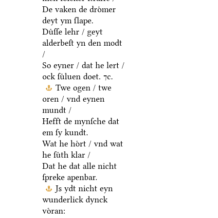
De vaken de droͤmer
deyt ym ſlape.
Duͤſſe lehr / geyt
alderbeſt yn den modt
/
So eyner / dat he lert /
ock ſuͤluen doet. ⁊c.
Twe ogen / twe
oren / vnd eynen
mundt /
Hefft de mynſche dat
em ſy kundt.
Wat he hoͤrt / vnd wat
he ſuͤth klar /
Dat he dat alle nicht
ſpreke apenbar.
Js ydt nicht eyn
wunderlick dynck
voͤran: