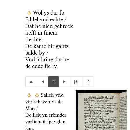
Wol ys dar ſo
Eddel vnd echte /
Dat he nien gebreck
hefft in ſinem
ſlechte.
De kame hir gantz
balde by /
Vnd ſchriue dat he
de eddelſte ſy.
2
Salich vnd
voͤrſichtych ys de
Man /
De ſick yn froͤmder
varlicheit ſpeyglen
kan.