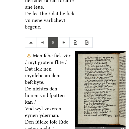
herſchet doͤrch forchte
ane leue.
De ſee tho / dat he ſick
yn nene varlicheyt
begeue.
8
Men ſehe ſick voͤr
/ myt grotem flite /
Dat ſick nen
mynſche an dem
beſchyte.
De nichtes den
hoͤnen vnd ſpotten
kan /
Vnd wyl vexeren
eynen yderman.
Den ſuͤlcke loſe luͤde
weten nicht /