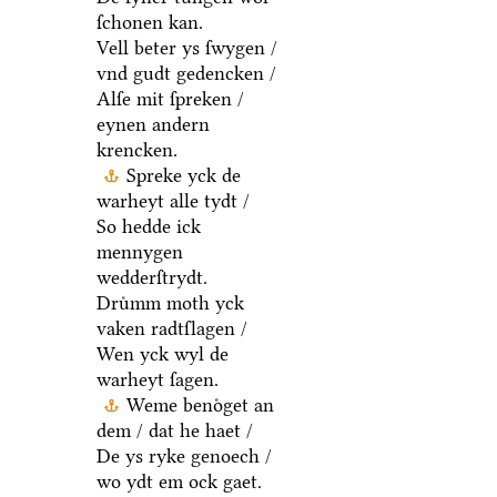
ſchonen kan.
Vell beter ys ſwygen /
vnd gudt gedencken /
Alſe mit ſpreken /
eynen andern
krencken.
Spreke yck de
warheyt alle tydt /
So hedde ick
mennygen
wedderſtrydt.
Druͤmm moth yck
vaken radtſlagen /
Wen yck wyl de
warheyt ſagen.
Weme benoͤget an
dem / dat he haet /
De ys ryke genoech /
wo ydt em ock gaet.