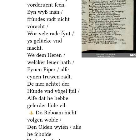
vorderuent ſeen.
Eyn wyß man /
fruͤndes radt nicht
voͤracht /
Wor vele rade ſynt /
ys geluͤcke vnd
macht.
We dem Heren /
welcker leuer hath /
Eynen Piper / alſe
eynen truwen radt.
De mer achtet der
Huͤnde vnd voͤgel ſpil /
Alſe dat he hebbe
gelerder luͤde vil.
Do Roboam nicht
volgen wolde /
Den Olden wyſen / alſe
he ſcholde