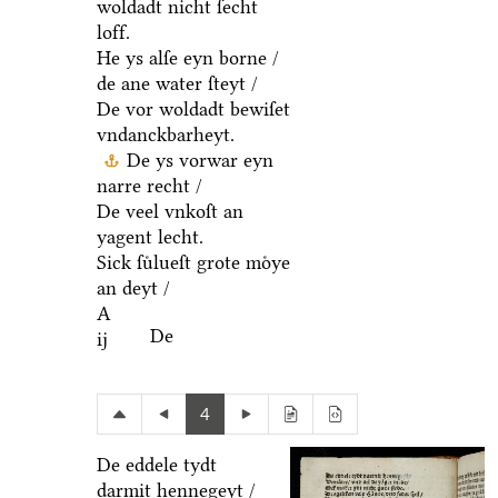
woldadt nicht ſecht
loff.
He ys alſe eyn borne /
de ane water ſteyt /
De vor woldadt bewiſet
vndanckbarheyt.
De ys vorwar eyn
narre recht /
De veel vnkoſt an
yagent lecht.
Sick ſuͤlueſt grote moͤye
an deyt /
A
De
ij
4
De eddele tydt
darmit hennegeyt /