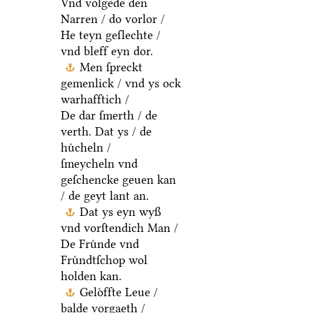
Vnd volgede den
Narren / do vorlor /
He teyn geſlechte /
vnd bleff eyn dor.
Men ſpreckt
gemenlick / vnd ys ock
warhafftich /
De dar ſmerth / de
verth. Dat ys / de
huͤcheln /
ſmeycheln vnd
geſchencke geuen kan
/ de geyt lant an.
Dat ys eyn wyß
vnd vorſtendich Man /
De Fruͤnde vnd
Fruͤndtſchop wol
holden kan.
Geloͤffte Leue /
balde vorgaeth /