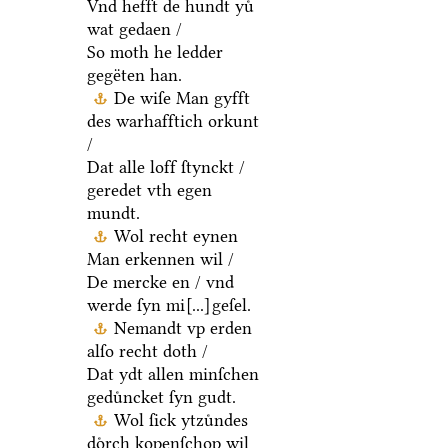
Vnd hefft de hundt yuͤ
wat gedaen /
So moth he ledder
gegëten han.
De wiſe Man gyfft
des warhafftich orkunt
/
Dat alle loff ſtynckt /
geredet vth egen
mundt.
Wol recht eynen
Man erkennen wil /
De mercke en / vnd
werde ſyn mi
[...]
geſel.
Nemandt vp erden
alſo recht doth /
Dat ydt allen minſchen
geduͤncket ſyn gudt.
Wol ſick ytzuͤndes
doͤrch kopenſchop wil