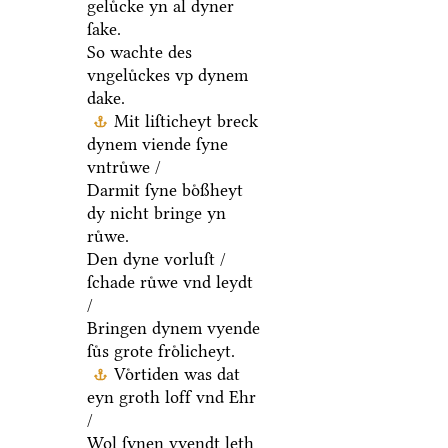
geluͤcke yn al dyner
ſake.
So wachte des
vngeluͤckes vp dynem
dake.
Mit liſticheyt breck
dynem viende ſyne
vntruͤwe /
Darmit ſyne boͤßheyt
dy nicht bringe yn
ruͤwe.
Den dyne vorluſt /
ſchade ruͤwe vnd leydt
/
Bringen dynem vyende
ſuͤs grote froͤlicheyt.
Voͤrtiden was dat
eyn groth loff vnd Ehr
/
Wol ſynen vyendt leth