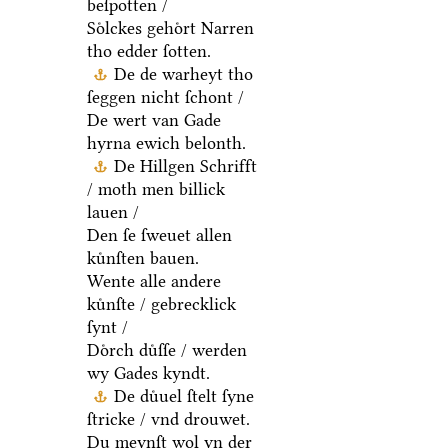
beſpotten /
Soͤlckes gehoͤrt Narren
tho edder ſotten.
De de warheyt tho
ſeggen nicht ſchont /
De wert van Gade
hyrna ewich belonth.
De Hillgen Schrifft
/ moth men billick
lauen /
Den ſe ſweuet allen
kuͤnſten bauen.
Wente alle andere
kuͤnſte / gebrecklick
ſynt /
Doͤrch duͤſſe / werden
wy Gades kyndt.
De duͤuel ſtelt ſyne
ſtricke / vnd drouwet.
Du meynſt wol yn der