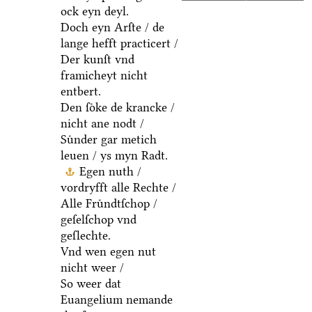
ock eyn deyl.
Doch eyn Arſte / de
lange hefft practicert /
Der kunſt vnd
framicheyt nicht
entbert.
Den ſoͤke de krancke /
nicht ane nodt /
Suͤnder gar metich
leuen / ys myn Radt.
Egen nuth /
vordryfft alle Rechte /
Alle Fruͤndtſchop /
geſelſchop vnd
geſlechte.
Vnd wen egen nut
nicht weer /
So weer dat
Euangelium nemande