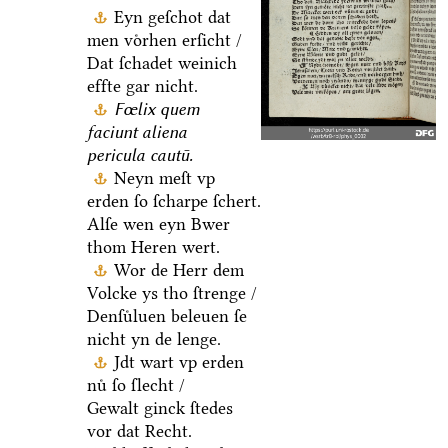
Eyn geſchot dat
men voͤrhen erſicht /
Dat ſchadet weinich
effte gar nicht.
Fœlix quem
faciunt aliena
pericula cautū.
Neyn meſt vp
erden ſo ſcharpe ſchert.
Alſe wen eyn Bwer
thom Heren wert.
Wor de Herr dem
Volcke ys tho ſtrenge /
Denſuͤluen beleuen ſe
nicht yn de lenge.
Jdt wart vp erden
nuͤ ſo ſlecht /
Gewalt ginck ſtedes
vor dat Recht.