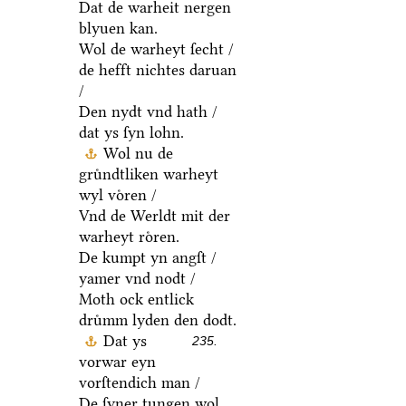
Dat de warheit nergen
blyuen kan.
Wol de warheyt ſecht /
de hefft nichtes daruan
/
Den nydt vnd hath /
dat ys ſyn lohn.
Wol nu de
gruͤndtliken warheyt
wyl voͤren /
Vnd de Werldt mit der
warheyt roͤren.
De kumpt yn angſt /
yamer vnd nodt /
Moth ock entlick
druͤmm lyden den dodt.
Dat ys
235.
vorwar eyn
vorſtendich man /
De ſyner tungen wol