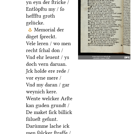
yn eyn der ſtricke /
Entloͤpſtu my / ſo
heffſtu groth
geluͤcke.
Memorial der
doͤget ſpreckt.
Vele leren / wo men
recht ſchal don /
Vnd ehr leuent / ys
doch vern daruan.
Jck holde ere rede /
vor eyne mere /
Vnd my daran / gar
weynich kere.
Wente welcker Arſte
kan guden grundt /
De maket ſick billick
ſuͤlueſt geſunt.
Daruͤmme lache ick
men ſoͤlcker ſtraffe /