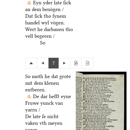
Eyn yder late ſick
an dem benoͤgen /
Dat ſick tho ſynem
handel wyl voͤgen.
Wert he darbauen tho
vell begeren /
So
7
So moth he dat grote
mit dem klenen
entberen.
De dar hefft eyne
Fruwe yunck van
yarrn /
De late ſe nicht
vaken vth meyen
varen.