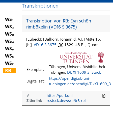
Transkriptionen
WS₁
Transkription von RB: Eyn schön
WS₂
rimbökelin (VD16 S 3675)
WS₃
[Lübeck]: [Balhorn, Johann d. Ä.], [Mitte 16.
WS₄
Jh.].
VD16 S 3675
.
BC
1529. 48 Bl., Quart
WS₅
WS₆
WS₇
Tübingen, Universitätsbibliothek
Exemplar:
RB
Tübingen:
Dk XI 1609 3. Stück
https://opendigi.ub.uni-
Digitalisat:
tuebingen.de/opendigi/DkXI1609_3
https://purl.uni-
Zitierlink
rostock.de/wsrb/tr8-rbl