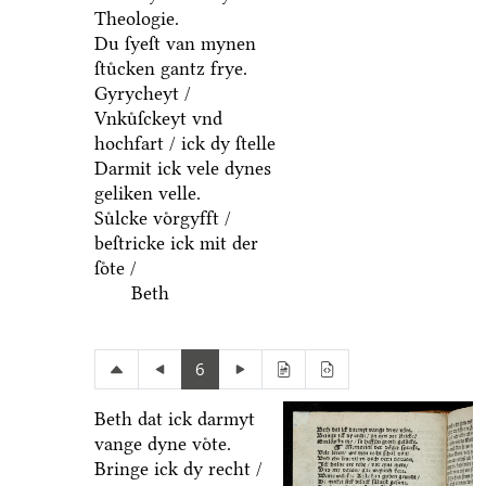
Theologie.
Du ſyeſt van mynen
ſtuͤcken gantz frye.
Gyrycheyt /
Vnkuͤſckeyt vnd
hochfart / ick dy ſtelle
Darmit ick vele dynes
geliken velle.
Suͤlcke voͤrgyfft /
beſtricke ick mit der
ſoͤte /
Beth
6
Beth dat ick darmyt
vange dyne voͤte.
Bringe ick dy recht /