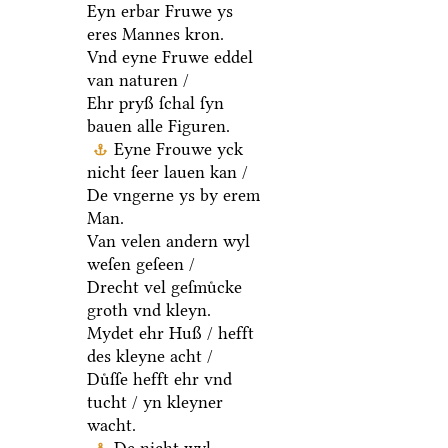
Eyn erbar Fruwe ys
eres Mannes kron.
Vnd eyne Fruwe eddel
van naturen /
Ehr pryß ſchal ſyn
bauen alle Figuren.
Eyne Frouwe yck
nicht ſeer lauen kan /
De vngerne ys by erem
Man.
Van velen andern wyl
weſen geſeen /
Drecht vel geſmuͤcke
groth vnd kleyn.
Mydet ehr Huß / hefft
des kleyne acht /
Duͤſſe hefft ehr vnd
tucht / yn kleyner
wacht.