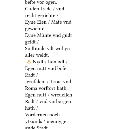
beſte vor ogen.
Guden frede / vnd
recht gerichte /
Eyne Elen / Mate vnd
gewichte.
Eyne Muͤnte vnd gudt
geldt /
So ſtuͤnde ydt wol yn
aller weldt.
Nydt / homodt /
Egen nutt vnd boͤſe
Radt /
Jeruſalem / Troia vnd
Roma vorſtoͤrt hath.
Egen nutt / wreuelſch
Radt / vnd vorborgen
hath /
Vorderuen noch
ytzuͤnds / mennyge
gude Stadt.