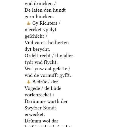
vnd drincken /
De laten den hundt
gern hincken.
Gy Richters /
mercket vp dyt
geſchicht /
Vnd vatet tho herten
dyt berycht.
Ordelt recht / tho aller
tydt vnd ſlycht.
Wat yuw dat geſette /
vnd de vornufft gyfft.
Bedruͤck der
Voͤgede / de Luͤde
vorſchrecket /
Daruͤmme warth der
Swytzer Bundt
erwecket.
Druͤmm wol dar