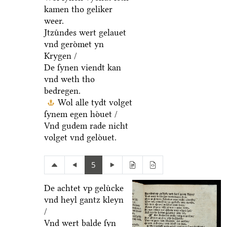
kamen tho geliker
weer.
Jtzuͤndes wert gelauet
vnd geroͤmet yn
Krygen /
De ſynen viendt kan
vnd weth tho
bedregen.
Wol alle tydt volget
ſynem egen hoͤuet /
Vnd gudem rade nicht
volget vnd geloͤuet.
5
De achtet vp geluͤcke
vnd heyl gantz kleyn
/
Vnd wert balde ſyn