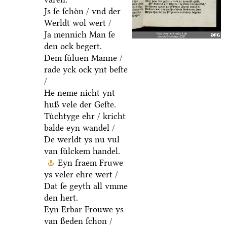
Js ſe ſchoͤn / vnd der
Werldt wol wert /
Ja mennich Man ſe
den ock begert.
Dem ſuͤluen Manne /
rade yck ock ynt beſte
/
He neme nicht ynt
huß vele der Geſte.
Tuͤchtyge ehr / kricht
balde eyn wandel /
De werldt ys nu vul
van ſuͤlckem handel.
Eyn fraem Fruwe
ys veler ehre wert /
Dat ſe geyth all vmme
den hert.
Eyn Erbar Frouwe ys
van ßeden ſchon /