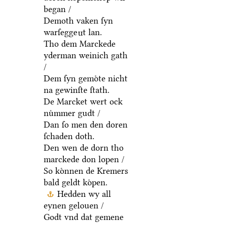
began /
Demoth vaken ſyn
warſegge
t lan.
n
Tho dem Marckede
yderman weinich gath
/
Dem ſyn gemoͤte nicht
na gewinſte ſtath.
De Marcket wert ock
nuͦmmer gudt /
Dan ſo men den doren
ſchaden doth.
Den wen de dorn tho
marckede don lopen /
So koͤnnen de Kremers
bald geldt koͤpen.
Hedden wy all
eynen gelouen /
Godt vnd dat gemene