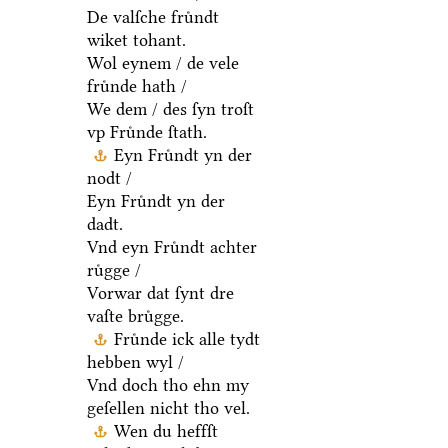
De valſche fruͤndt
wiket tohant.
Wol eynem / de vele
fruͤnde hath /
We dem / des ſyn troſt
vp Fruͤnde ſtath.
Eyn Fruͤndt yn der
nodt /
Eyn Fruͤndt yn der
dadt.
Vnd eyn Fruͤndt achter
ruͤgge /
Vorwar dat ſynt dre
vaſte bruͤgge.
Fruͤnde ick alle tydt
hebben wyl /
Vnd doch tho ehn my
geſellen nicht tho vel.
Wen du heffſt