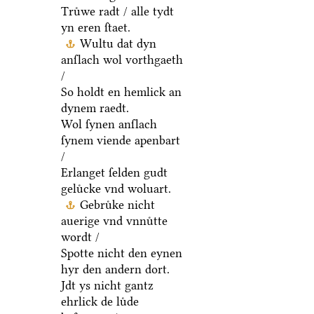
Truͤwe radt / alle tydt
yn eren ſtaet.
Wultu dat dyn
anſlach wol vorthgaeth
/
So holdt en hemlick an
dynem raedt.
Wol ſynen anſlach
ſynem viende apenbart
/
Erlanget ſelden gudt
geluͤcke vnd woluart.
Gebruͤke nicht
auerige vnd vnnuͤtte
wordt /
Spotte nicht den eynen
hyr den andern dort.
Jdt ys nicht gantz
ehrlick de luͤde