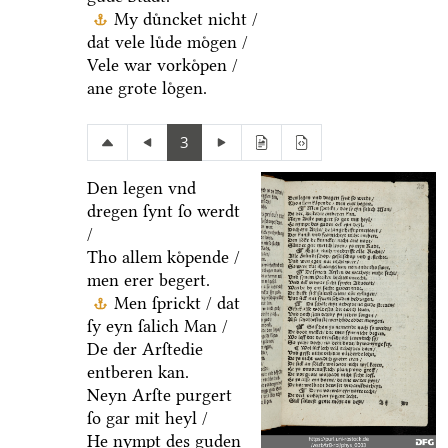
My duͤncket nicht /
dat vele luͤde moͤgen /
Vele war vorkoͤpen /
ane grote loͤgen.
3
Den legen vnd
dregen ſynt ſo werdt
/
Tho allem koͤpende /
men erer begert.
Men ſprickt / dat
ſy eyn ſalich Man /
De der Arſtedie
entberen kan.
Neyn Arſte purgert
ſo gar mit heyl /
He nympt des guden