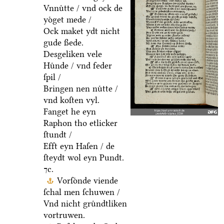
Vnnuͤtte / vnd ock de
yoͤget mede /
Ock maket ydt nicht
gude ßede.
Desgeliken vele
Huͤnde / vnd feder
ſpil /
Bringen nen nuͤtte /
vnd koſten vyl.
Fanget he eyn
Raphon tho etlicker
ſtundt /
Efft eyn Haſen / de
ſteydt wol eyn Pundt.
⁊c.
Vorſoͤnde viende
ſchal men ſchuwen /
Vnd nicht gruͤndtliken
vortruwen.