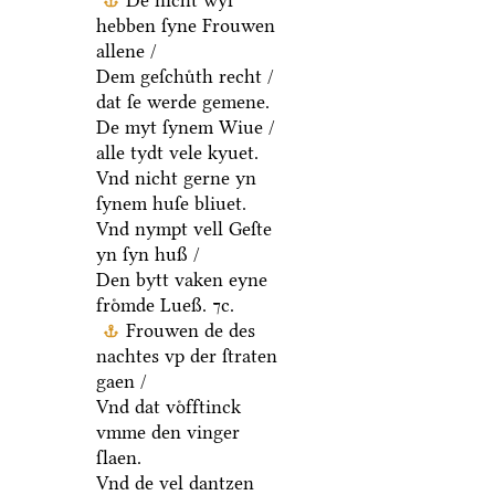
De nicht wyl
hebben ſyne Frouwen
allene /
Dem geſchuͤth recht /
dat ſe werde gemene.
De myt ſynem Wiue /
alle tydt vele kyuet.
Vnd nicht gerne yn
ſynem huſe bliuet.
Vnd nympt vell Geſte
yn ſyn huß /
Den bytt vaken eyne
froͤmde Lueß. ⁊c.
Frouwen de des
nachtes vp der ſtraten
gaen /
Vnd dat voͤfftinck
vmme den vinger
ſlaen.
Vnd de vel dantzen