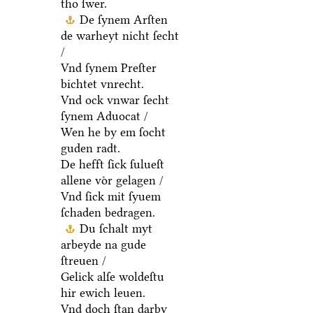
tho ſwer.
De ſynem Arſten
de warheyt nicht ſecht
/
Vnd ſynem Preſter
bichtet vnrecht.
Vnd ock vnwar ſecht
ſynem Aduocat /
Wen he by em ſocht
guden radt.
De hefft ſick ſulueſt
allene voͤr gelagen /
Vnd ſick mit ſyuem
ſchaden bedragen.
Du ſchalt myt
arbeyde na gude
ſtreuen /
Gelick alſe woldeſtu
hir ewich leuen.
Vnd doch ſtan darby