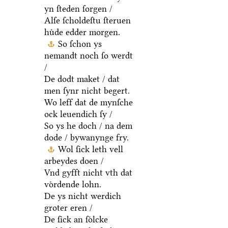
yn ſteden ſorgen /
Alſe ſcholdeſtu ſteruen
huͤde edder morgen.
So ſchon ys
nemandt noch ſo werdt
/
De dodt maket / dat
men ſynr nicht begert.
Wo leff dat de mynſche
ock leuendich ſy /
So ys he doch / na dem
dode / bywanynge fry.
Wol ſick leth vell
arbeydes doen /
Vnd gyfft nicht vth dat
voͤrdende lohn.
De ys nicht werdich
groter eren /
De ſick an ſoͤlcke