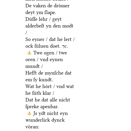
De vaken de droͤmer
deyt ym ſlape.
Duͤſſe lehr / geyt
alderbeſt yn den modt
/
So eyner / dat he lert /
ock ſuͤluen doet. ⁊c.
Twe ogen / twe
oren / vnd eynen
mundt /
Hefft de mynſche dat
em ſy kundt.
Wat he hoͤrt / vnd wat
he ſuͤth klar /
Dat he dat alle nicht
ſpreke apenbar.
Js ydt nicht eyn
wunderlick dynck
voͤran: