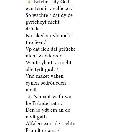
Beſchert dy Godt
eyn temlick geluͤcke /
So wachte / dat dy de
gyricheyt nicht
druͤcke.
Na rikedom yle nicht
tho ſeer /
Vp dat ſick dat geluͤcke
nicht wedderker.
Wente ylent ys nicht
alle tydt gudt /
Vnd maket vaken
eynen bedroͤueden
modt.
Nemant weth wor
he Fruͤnde hath /
Den ſo ydt em an de
nodt gath.
Alßden wert de rechte
Frundt erkant /