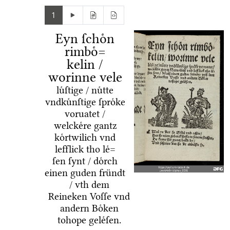
1
Eyn ſchoͤn
rimboͤ=
kelin /
worinne vele
luͤſtige / nuͤtte
vndkuͤnſtige ſproͤke
voruatet /
welckeͤre gantz
koͤrtwilich vnd
lefflick tho leͤ=
ſen ſynt / doͤrch
einen guden fründt
/ vth dem
Reineken Voſſe vnd
andern Boͤken
tohope geleͤſen.