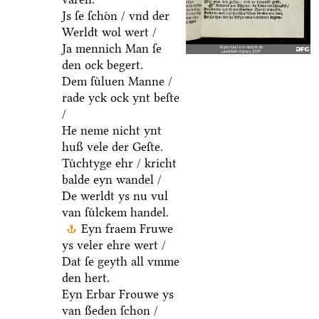
Js ſe ſchoͤn / vnd der
Werldt wol wert /
Ja mennich Man ſe
den ock begert.
Dem ſuͤluen Manne /
rade yck ock ynt beſte
/
He neme nicht ynt
huß vele der Geſte.
Tuͤchtyge ehr / kricht
balde eyn wandel /
De werldt ys nu vul
van ſuͤlckem handel.
Eyn fraem Fruwe
ys veler ehre wert /
Dat ſe geyth all vmme
den hert.
Eyn Erbar Frouwe ys
van ßeden ſchon /