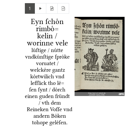
1
Eyn ſchoͤn
rimboͤ=
kelin /
worinne vele
luͤſtige / nuͤtte
vndkuͤnſtige ſproͤke
voruatet /
welckeͤre gantz
koͤrtwilich vnd
lefflick tho leͤ=
ſen ſynt / doͤrch
einen guden fründt
/ vth dem
Reineken Voſſe vnd
andern Boͤken
tohope geleͤſen.