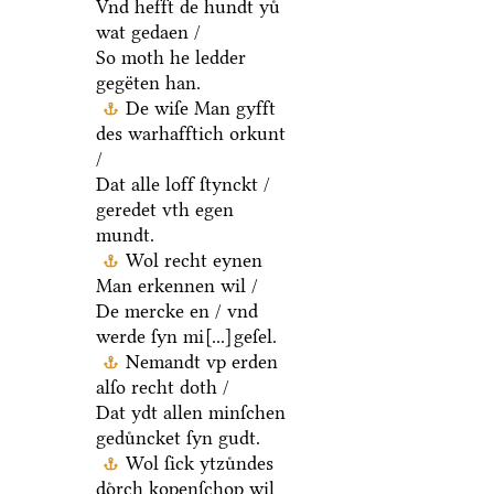
Vnd hefft de hundt yuͤ
wat gedaen /
So moth he ledder
gegëten han.
De wiſe Man gyfft
des warhafftich orkunt
/
Dat alle loff ſtynckt /
geredet vth egen
mundt.
Wol recht eynen
Man erkennen wil /
De mercke en / vnd
werde ſyn mi
[...]
geſel.
Nemandt vp erden
alſo recht doth /
Dat ydt allen minſchen
geduͤncket ſyn gudt.
Wol ſick ytzuͤndes
doͤrch kopenſchop wil