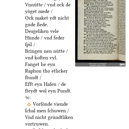
Vnnuͤtte / vnd ock de
yoͤget mede /
Ock maket ydt nicht
gude ßede.
Desgeliken vele
Huͤnde / vnd feder
ſpil /
Bringen nen nuͤtte /
vnd koſten vyl.
Fanget he eyn
Raphon tho etlicker
ſtundt /
Efft eyn Haſen / de
ſteydt wol eyn Pundt.
⁊c.
Vorſoͤnde viende
ſchal men ſchuwen /
Vnd nicht gruͤndtliken
vortruwen.