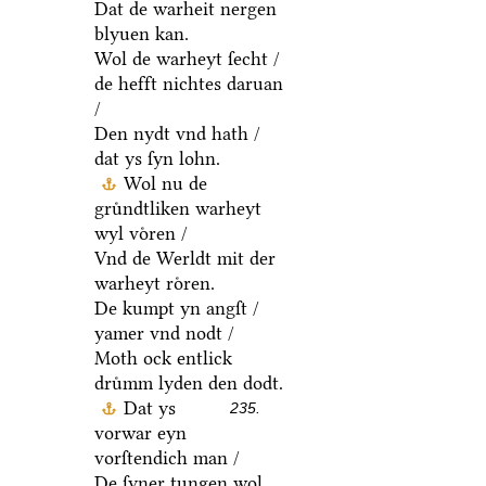
Dat de warheit nergen
blyuen kan.
Wol de warheyt ſecht /
de hefft nichtes daruan
/
Den nydt vnd hath /
dat ys ſyn lohn.
Wol nu de
gruͤndtliken warheyt
wyl voͤren /
Vnd de Werldt mit der
warheyt roͤren.
De kumpt yn angſt /
yamer vnd nodt /
Moth ock entlick
druͤmm lyden den dodt.
Dat ys
235.
vorwar eyn
vorſtendich man /
De ſyner tungen wol