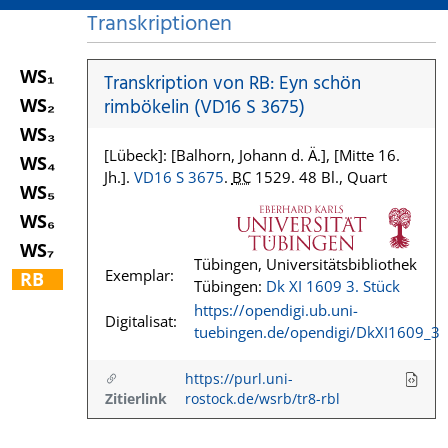
Transkriptionen
WS₁
Transkription von RB: Eyn schön
WS₂
rimbökelin (VD16 S 3675)
WS₃
[Lübeck]: [Balhorn, Johann d. Ä.], [Mitte 16.
WS₄
Jh.].
VD16 S 3675
.
BC
1529. 48 Bl., Quart
WS₅
WS₆
WS₇
Tübingen, Universitätsbibliothek
Exemplar:
RB
Tübingen:
Dk XI 1609 3. Stück
https://opendigi.ub.uni-
Digitalisat:
tuebingen.de/opendigi/DkXI1609_3
https://purl.uni-
Zitierlink
rostock.de/wsrb/tr8-rbl