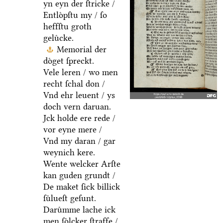
yn eyn der ſtricke /
Entloͤpſtu my / ſo
heffſtu groth
geluͤcke.
Memorial der
doͤget ſpreckt.
Vele leren / wo men
recht ſchal don /
Vnd ehr leuent / ys
doch vern daruan.
Jck holde ere rede /
vor eyne mere /
Vnd my daran / gar
weynich kere.
Wente welcker Arſte
kan guden grundt /
De maket ſick billick
ſuͤlueſt geſunt.
Daruͤmme lache ick
men ſoͤlcker ſtraffe /