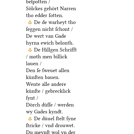
beſpotten /
Soͤlckes gehoͤrt Narren
tho edder ſotten.
De de warheyt tho
ſeggen nicht ſchont /
De wert van Gade
hyrna ewich belonth.
De Hillgen Schrifft
/ moth men billick
lauen /
Den ſe ſweuet allen
kuͤnſten bauen.
Wente alle andere
kuͤnſte / gebrecklick
ſynt /
Doͤrch duͤſſe / werden
wy Gades kyndt.
De duͤuel ſtelt ſyne
ſtricke / vnd drouwet.
Du meynſt wol yn der