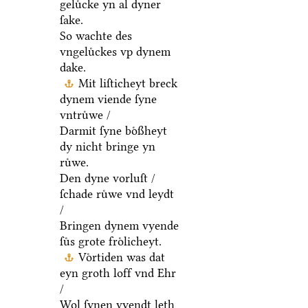
geluͤcke yn al dyner
ſake.
So wachte des
vngeluͤckes vp dynem
dake.
Mit liſticheyt breck
dynem viende ſyne
vntruͤwe /
Darmit ſyne boͤßheyt
dy nicht bringe yn
ruͤwe.
Den dyne vorluſt /
ſchade ruͤwe vnd leydt
/
Bringen dynem vyende
ſuͤs grote froͤlicheyt.
Voͤrtiden was dat
eyn groth loff vnd Ehr
/
Wol ſynen vyendt leth