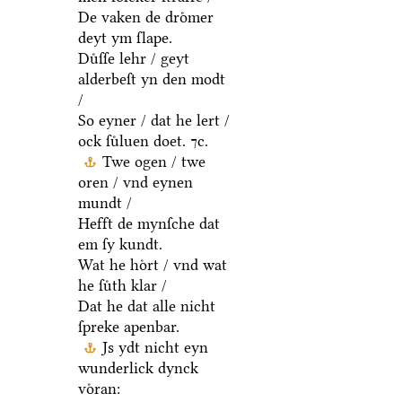
De vaken de droͤmer
deyt ym ſlape.
Duͤſſe lehr / geyt
alderbeſt yn den modt
/
So eyner / dat he lert /
ock ſuͤluen doet. ⁊c.
Twe ogen / twe
oren / vnd eynen
mundt /
Hefft de mynſche dat
em ſy kundt.
Wat he hoͤrt / vnd wat
he ſuͤth klar /
Dat he dat alle nicht
ſpreke apenbar.
Js ydt nicht eyn
wunderlick dynck
voͤran: