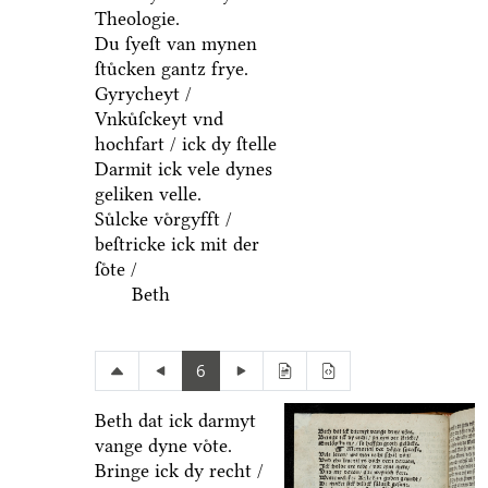
Theologie.
Du ſyeſt van mynen
ſtuͤcken gantz frye.
Gyrycheyt /
Vnkuͤſckeyt vnd
hochfart / ick dy ſtelle
Darmit ick vele dynes
geliken velle.
Suͤlcke voͤrgyfft /
beſtricke ick mit der
ſoͤte /
Beth
6
Beth dat ick darmyt
vange dyne voͤte.
Bringe ick dy recht /