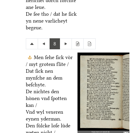
herſchet doͤrch forchte
ane leue.
De ſee tho / dat he ſick
yn nene varlicheyt
begeue.
8
Men ſehe ſick voͤr
/ myt grotem flite /
Dat ſick nen
mynſche an dem
beſchyte.
De nichtes den
hoͤnen vnd ſpotten
kan /
Vnd wyl vexeren
eynen yderman.
Den ſuͤlcke loſe luͤde
weten nicht /