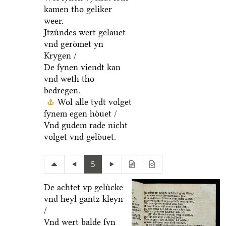
kamen tho geliker
weer.
Jtzuͤndes wert gelauet
vnd geroͤmet yn
Krygen /
De ſynen viendt kan
vnd weth tho
bedregen.
Wol alle tydt volget
ſynem egen hoͤuet /
Vnd gudem rade nicht
volget vnd geloͤuet.
5
De achtet vp geluͤcke
vnd heyl gantz kleyn
/
Vnd wert balde ſyn