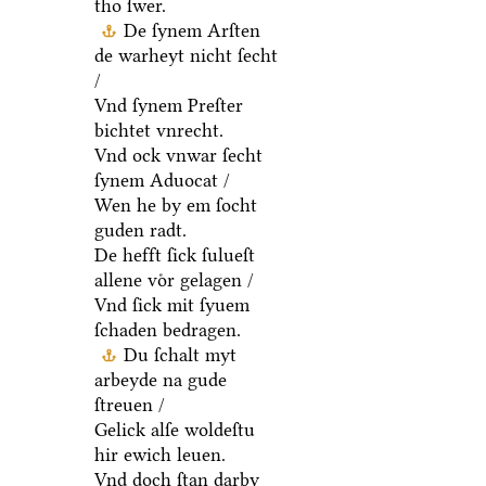
tho ſwer.
De ſynem Arſten
de warheyt nicht ſecht
/
Vnd ſynem Preſter
bichtet vnrecht.
Vnd ock vnwar ſecht
ſynem Aduocat /
Wen he by em ſocht
guden radt.
De hefft ſick ſulueſt
allene voͤr gelagen /
Vnd ſick mit ſyuem
ſchaden bedragen.
Du ſchalt myt
arbeyde na gude
ſtreuen /
Gelick alſe woldeſtu
hir ewich leuen.
Vnd doch ſtan darby