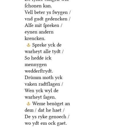
ſchonen kan.
Vell beter ys ſwygen /
vnd gudt gedencken /
Alſe mit ſpreken /
eynen andern
krencken.
Spreke yck de
warheyt alle tydt /
So hedde ick
mennygen
wedderſtrydt.
Druͤmm moth yck
vaken radtſlagen /
Wen yck wyl de
warheyt ſagen.
Weme benoͤget an
dem / dat he haet /
De ys ryke genoech /
wo ydt em ock gaet.