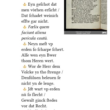
Eyn geſchot dat
men voͤrhen erſicht /
Dat ſchadet weinich
effte gar nicht.
Fœlix quem
faciunt aliena
pericula cautū.
Neyn meſt vp
erden ſo ſcharpe ſchert.
Alſe wen eyn Bwer
thom Heren wert.
Wor de Herr dem
Volcke ys tho ſtrenge /
Denſuͤluen beleuen ſe
nicht yn de lenge.
Jdt wart vp erden
nuͤ ſo ſlecht /
Gewalt ginck ſtedes
vor dat Recht.