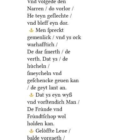
Vnd volgede den
Narren / do vorlor /
He teyn geſlechte /
vnd bleff eyn dor.
Men ſpreckt
gemenlick / vnd ys ock
warhafftich /
De dar ſmerth / de
verth. Dat ys / de
huͤcheln /
ſmeycheln vnd
geſchencke geuen kan
/ de geyt lant an.
Dat ys eyn wyß
vnd vorſtendich Man /
De Fruͤnde vnd
Fruͤndtſchop wol
holden kan.
Geloͤffte Leue /
balde vorgaeth /