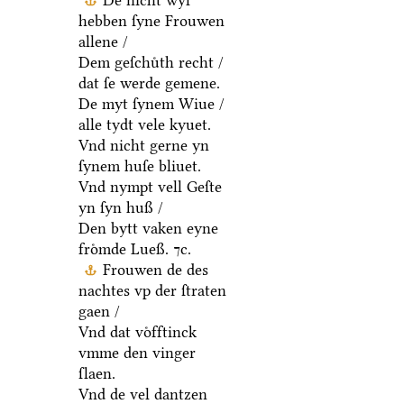
De nicht wyl
hebben ſyne Frouwen
allene /
Dem geſchuͤth recht /
dat ſe werde gemene.
De myt ſynem Wiue /
alle tydt vele kyuet.
Vnd nicht gerne yn
ſynem huſe bliuet.
Vnd nympt vell Geſte
yn ſyn huß /
Den bytt vaken eyne
froͤmde Lueß. ⁊c.
Frouwen de des
nachtes vp der ſtraten
gaen /
Vnd dat voͤfftinck
vmme den vinger
ſlaen.
Vnd de vel dantzen