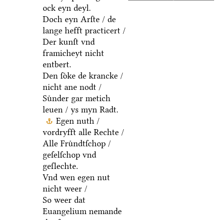
ock eyn deyl.
Doch eyn Arſte / de
lange hefft practicert /
Der kunſt vnd
framicheyt nicht
entbert.
Den ſoͤke de krancke /
nicht ane nodt /
Suͤnder gar metich
leuen / ys myn Radt.
Egen nuth /
vordryfft alle Rechte /
Alle Fruͤndtſchop /
geſelſchop vnd
geſlechte.
Vnd wen egen nut
nicht weer /
So weer dat
Euangelium nemande