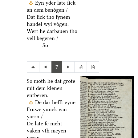
Eyn yder late ſick
an dem benoͤgen /
Dat ſick tho ſynem
handel wyl voͤgen.
Wert he darbauen tho
vell begeren /
So
7
So moth he dat grote
mit dem klenen
entberen.
De dar hefft eyne
Fruwe yunck van
yarrn /
De late ſe nicht
vaken vth meyen
varen.