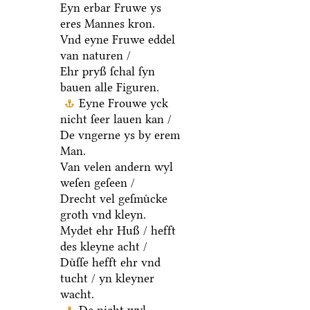
Eyn erbar Fruwe ys
eres Mannes kron.
Vnd eyne Fruwe eddel
van naturen /
Ehr pryß ſchal ſyn
bauen alle Figuren.
Eyne Frouwe yck
nicht ſeer lauen kan /
De vngerne ys by erem
Man.
Van velen andern wyl
weſen geſeen /
Drecht vel geſmuͤcke
groth vnd kleyn.
Mydet ehr Huß / hefft
des kleyne acht /
Duͤſſe hefft ehr vnd
tucht / yn kleyner
wacht.