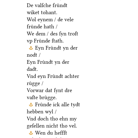
De valſche fruͤndt
wiket tohant.
Wol eynem / de vele
fruͤnde hath /
We dem / des ſyn troſt
vp Fruͤnde ſtath.
Eyn Fruͤndt yn der
nodt /
Eyn Fruͤndt yn der
dadt.
Vnd eyn Fruͤndt achter
ruͤgge /
Vorwar dat ſynt dre
vaſte bruͤgge.
Fruͤnde ick alle tydt
hebben wyl /
Vnd doch tho ehn my
geſellen nicht tho vel.
Wen du heffſt