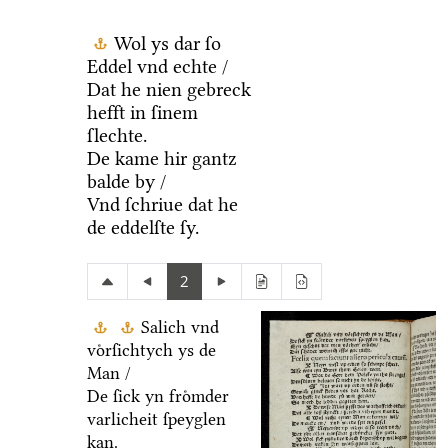
Wol ys dar ſo
Eddel vnd echte /
Dat he nien gebreck
hefft in ſinem
ſlechte.
De kame hir gantz
balde by /
Vnd ſchriue dat he
de eddelſte ſy.
2
Salich vnd
voͤrſichtych ys de
Man /
De ſick yn froͤmder
varlicheit ſpeyglen
kan.