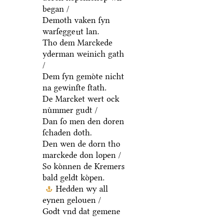
began /
Demoth vaken ſyn
warſegge
t lan.
n
Tho dem Marckede
yderman weinich gath
/
Dem ſyn gemoͤte nicht
na gewinſte ſtath.
De Marcket wert ock
nuͦmmer gudt /
Dan ſo men den doren
ſchaden doth.
Den wen de dorn tho
marckede don lopen /
So koͤnnen de Kremers
bald geldt koͤpen.
Hedden wy all
eynen gelouen /
Godt vnd dat gemene