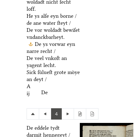
woldadt nicht ſecht
loff.
He ys alſe eyn borne /
de ane water ſteyt /
De vor woldadt bewiſet
vndanckbarheyt.
De ys vorwar eyn
narre recht /
De veel vnkoſt an
yagent lecht.
Sick ſuͤlueſt grote moͤye
an deyt /
A
De
ij
4
De eddele tydt
darmit hennegeyt /