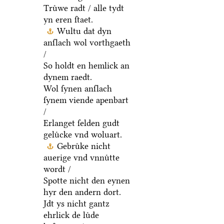
Truͤwe radt / alle tydt
yn eren ſtaet.
Wultu dat dyn
anſlach wol vorthgaeth
/
So holdt en hemlick an
dynem raedt.
Wol ſynen anſlach
ſynem viende apenbart
/
Erlanget ſelden gudt
geluͤcke vnd woluart.
Gebruͤke nicht
auerige vnd vnnuͤtte
wordt /
Spotte nicht den eynen
hyr den andern dort.
Jdt ys nicht gantz
ehrlick de luͤde