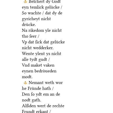
Beſchert dy Godt
eyn temlick geluͤcke /
So wachte / dat dy de
gyricheyt nicht
druͤcke.
Na rikedom yle nicht
tho ſeer /
Vp dat ſick dat geluͤcke
nicht wedderker.
Wente ylent ys nicht
alle tydt gudt /
Vnd maket vaken
eynen bedroͤueden
modt.
Nemant weth wor
he Fruͤnde hath /
Den ſo ydt em an de
nodt gath.
Alßden wert de rechte
Frundt erkant /