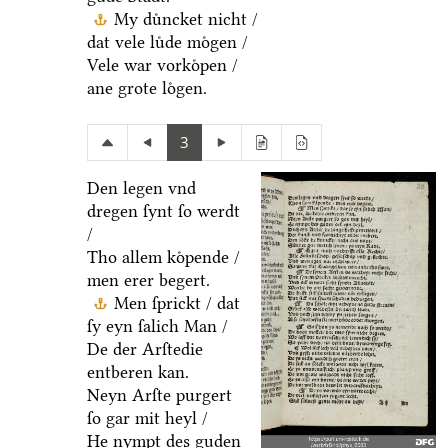
My duͤncket nicht /
dat vele luͤde moͤgen /
Vele war vorkoͤpen /
ane grote loͤgen.
3
Den legen vnd
dregen ſynt ſo werdt
/
Tho allem koͤpende /
men erer begert.
Men ſprickt / dat
ſy eyn ſalich Man /
De der Arſtedie
entberen kan.
Neyn Arſte purgert
ſo gar mit heyl /
He nympt des guden