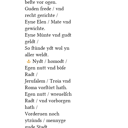
beſte vor ogen.
Guden frede / vnd
recht gerichte /
Eyne Elen / Mate vnd
gewichte.
Eyne Muͤnte vnd gudt
geldt /
So ſtuͤnde ydt wol yn
aller weldt.
Nydt / homodt /
Egen nutt vnd boͤſe
Radt /
Jeruſalem / Troia vnd
Roma vorſtoͤrt hath.
Egen nutt / wreuelſch
Radt / vnd vorborgen
hath /
Vorderuen noch
ytzuͤnds / mennyge
gude Stadt.