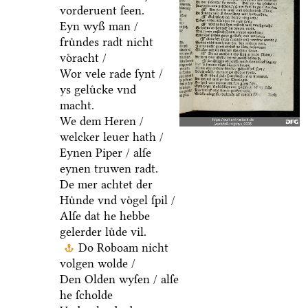
vorderuent ſeen.
Eyn wyß man /
fruͤndes radt nicht
voͤracht /
Wor vele rade ſynt /
ys geluͤcke vnd
macht.
We dem Heren /
welcker leuer hath /
Eynen Piper / alſe
eynen truwen radt.
De mer achtet der
Huͤnde vnd voͤgel ſpil /
Alſe dat he hebbe
gelerder luͤde vil.
Do Roboam nicht
volgen wolde /
Den Olden wyſen / alſe
he ſcholde