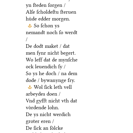
yn ſteden ſorgen /
Alſe ſcholdeſtu ſteruen
huͤde edder morgen.
So ſchon ys
nemandt noch ſo werdt
/
De dodt maket / dat
men ſynr nicht begert.
Wo leff dat de mynſche
ock leuendich ſy /
So ys he doch / na dem
dode / bywanynge fry.
Wol ſick leth vell
arbeydes doen /
Vnd gyfft nicht vth dat
voͤrdende lohn.
De ys nicht werdich
groter eren /
De ſick an ſoͤlcke