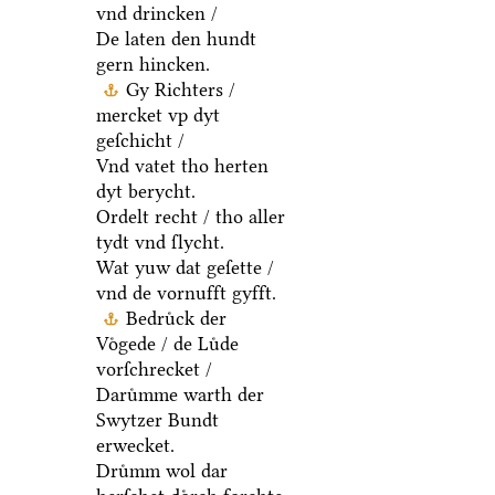
vnd drincken /
De laten den hundt
gern hincken.
Gy Richters /
mercket vp dyt
geſchicht /
Vnd vatet tho herten
dyt berycht.
Ordelt recht / tho aller
tydt vnd ſlycht.
Wat yuw dat geſette /
vnd de vornufft gyfft.
Bedruͤck der
Voͤgede / de Luͤde
vorſchrecket /
Daruͤmme warth der
Swytzer Bundt
erwecket.
Druͤmm wol dar