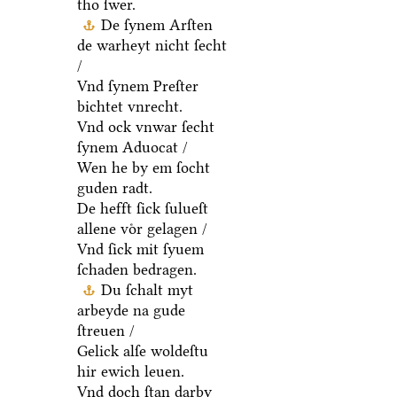
tho ſwer.
De ſynem Arſten
de warheyt nicht ſecht
/
Vnd ſynem Preſter
bichtet vnrecht.
Vnd ock vnwar ſecht
ſynem Aduocat /
Wen he by em ſocht
guden radt.
De hefft ſick ſulueſt
allene voͤr gelagen /
Vnd ſick mit ſyuem
ſchaden bedragen.
Du ſchalt myt
arbeyde na gude
ſtreuen /
Gelick alſe woldeſtu
hir ewich leuen.
Vnd doch ſtan darby