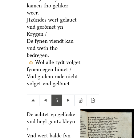
kamen tho geliker
weer.
Jtzuͤndes wert gelauet
vnd geroͤmet yn
Krygen /
De ſynen viendt kan
vnd weth tho
bedregen.
Wol alle tydt volget
ſynem egen hoͤuet /
Vnd gudem rade nicht
volget vnd geloͤuet.
5
De achtet vp geluͤcke
vnd heyl gantz kleyn
/
Vnd wert balde ſyn