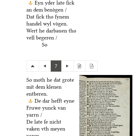
Eyn yder late ſick
an dem benoͤgen /
Dat ſick tho ſynem
handel wyl voͤgen.
Wert he darbauen tho
vell begeren /
So
7
So moth he dat grote
mit dem klenen
entberen.
De dar hefft eyne
Fruwe yunck van
yarrn /
De late ſe nicht
vaken vth meyen
varen.