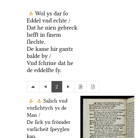
Wol ys dar ſo
Eddel vnd echte /
Dat he nien gebreck
hefft in ſinem
ſlechte.
De kame hir gantz
balde by /
Vnd ſchriue dat he
de eddelſte ſy.
2
Salich vnd
voͤrſichtych ys de
Man /
De ſick yn froͤmder
varlicheit ſpeyglen
kan.