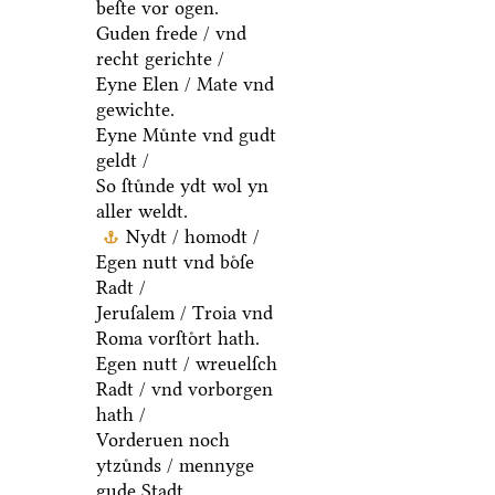
beſte vor ogen.
Guden frede / vnd
recht gerichte /
Eyne Elen / Mate vnd
gewichte.
Eyne Muͤnte vnd gudt
geldt /
So ſtuͤnde ydt wol yn
aller weldt.
Nydt / homodt /
Egen nutt vnd boͤſe
Radt /
Jeruſalem / Troia vnd
Roma vorſtoͤrt hath.
Egen nutt / wreuelſch
Radt / vnd vorborgen
hath /
Vorderuen noch
ytzuͤnds / mennyge
gude Stadt.