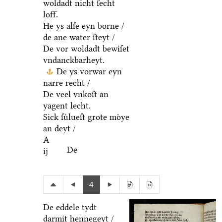
woldadt nicht ſecht
loff.
He ys alſe eyn borne /
de ane water ſteyt /
De vor woldadt bewiſet
vndanckbarheyt.
De ys vorwar eyn
narre recht /
De veel vnkoſt an
yagent lecht.
Sick ſuͤlueſt grote moͤye
an deyt /
A
De
ij
4
De eddele tydt
darmit hennegeyt /