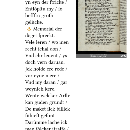
yn eyn der ſtricke /
Entloͤpſtu my / ſo
heffſtu groth
geluͤcke.
Memorial der
doͤget ſpreckt.
Vele leren / wo men
recht ſchal don /
Vnd ehr leuent / ys
doch vern daruan.
Jck holde ere rede /
vor eyne mere /
Vnd my daran / gar
weynich kere.
Wente welcker Arſte
kan guden grundt /
De maket ſick billick
ſuͤlueſt geſunt.
Daruͤmme lache ick
men ſoͤlcker ſtraffe /