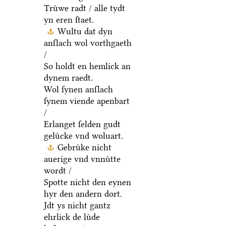
Truͤwe radt / alle tydt
yn eren ſtaet.
Wultu dat dyn
anſlach wol vorthgaeth
/
So holdt en hemlick an
dynem raedt.
Wol ſynen anſlach
ſynem viende apenbart
/
Erlanget ſelden gudt
geluͤcke vnd woluart.
Gebruͤke nicht
auerige vnd vnnuͤtte
wordt /
Spotte nicht den eynen
hyr den andern dort.
Jdt ys nicht gantz
ehrlick de luͤde