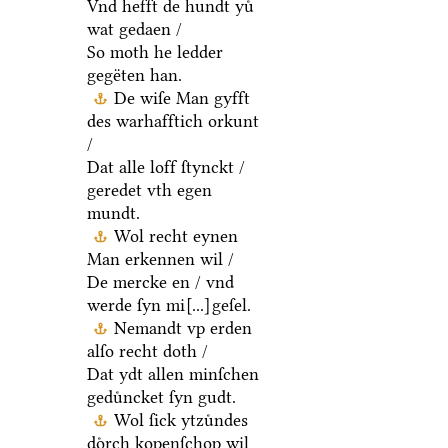
Vnd hefft de hundt yuͤ
wat gedaen /
So moth he ledder
gegëten han.
De wiſe Man gyfft
des warhafftich orkunt
/
Dat alle loff ſtynckt /
geredet vth egen
mundt.
Wol recht eynen
Man erkennen wil /
De mercke en / vnd
werde ſyn mi
[...]
geſel.
Nemandt vp erden
alſo recht doth /
Dat ydt allen minſchen
geduͤncket ſyn gudt.
Wol ſick ytzuͤndes
doͤrch kopenſchop wil