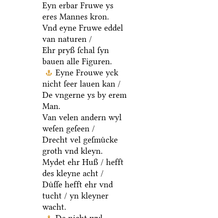
Eyn erbar Fruwe ys
eres Mannes kron.
Vnd eyne Fruwe eddel
van naturen /
Ehr pryß ſchal ſyn
bauen alle Figuren.
Eyne Frouwe yck
nicht ſeer lauen kan /
De vngerne ys by erem
Man.
Van velen andern wyl
weſen geſeen /
Drecht vel geſmuͤcke
groth vnd kleyn.
Mydet ehr Huß / hefft
des kleyne acht /
Duͤſſe hefft ehr vnd
tucht / yn kleyner
wacht.