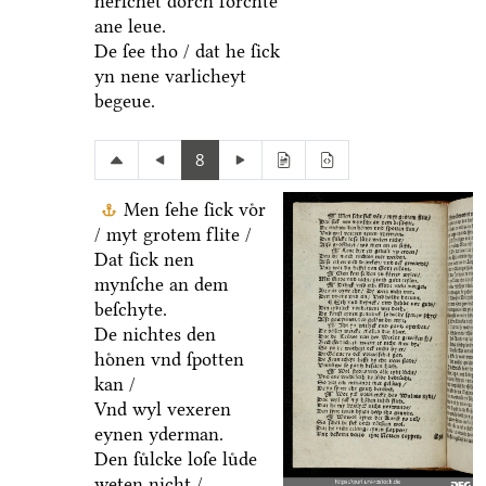
herſchet doͤrch forchte
ane leue.
De ſee tho / dat he ſick
yn nene varlicheyt
begeue.
8
Men ſehe ſick voͤr
/ myt grotem flite /
Dat ſick nen
mynſche an dem
beſchyte.
De nichtes den
hoͤnen vnd ſpotten
kan /
Vnd wyl vexeren
eynen yderman.
Den ſuͤlcke loſe luͤde
weten nicht /