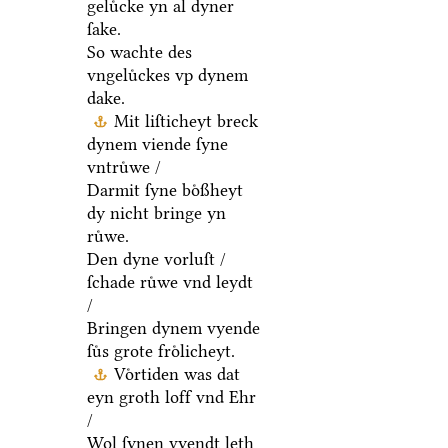
geluͤcke yn al dyner
ſake.
So wachte des
vngeluͤckes vp dynem
dake.
Mit liſticheyt breck
dynem viende ſyne
vntruͤwe /
Darmit ſyne boͤßheyt
dy nicht bringe yn
ruͤwe.
Den dyne vorluſt /
ſchade ruͤwe vnd leydt
/
Bringen dynem vyende
ſuͤs grote froͤlicheyt.
Voͤrtiden was dat
eyn groth loff vnd Ehr
/
Wol ſynen vyendt leth