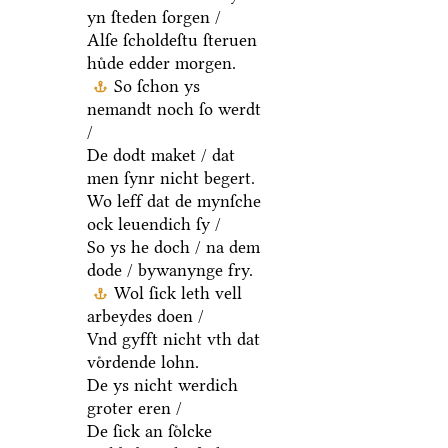
yn ſteden ſorgen /
Alſe ſcholdeſtu ſteruen
huͤde edder morgen.
So ſchon ys
nemandt noch ſo werdt
/
De dodt maket / dat
men ſynr nicht begert.
Wo leff dat de mynſche
ock leuendich ſy /
So ys he doch / na dem
dode / bywanynge fry.
Wol ſick leth vell
arbeydes doen /
Vnd gyfft nicht vth dat
voͤrdende lohn.
De ys nicht werdich
groter eren /
De ſick an ſoͤlcke