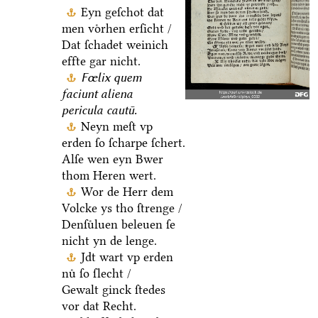
Eyn geſchot dat
men voͤrhen erſicht /
Dat ſchadet weinich
effte gar nicht.
Fœlix quem
faciunt aliena
pericula cautū.
Neyn meſt vp
erden ſo ſcharpe ſchert.
Alſe wen eyn Bwer
thom Heren wert.
Wor de Herr dem
Volcke ys tho ſtrenge /
Denſuͤluen beleuen ſe
nicht yn de lenge.
Jdt wart vp erden
nuͤ ſo ſlecht /
Gewalt ginck ſtedes
vor dat Recht.