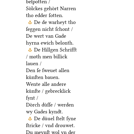
beſpotten /
Soͤlckes gehoͤrt Narren
tho edder ſotten.
De de warheyt tho
ſeggen nicht ſchont /
De wert van Gade
hyrna ewich belonth.
De Hillgen Schrifft
/ moth men billick
lauen /
Den ſe ſweuet allen
kuͤnſten bauen.
Wente alle andere
kuͤnſte / gebrecklick
ſynt /
Doͤrch duͤſſe / werden
wy Gades kyndt.
De duͤuel ſtelt ſyne
ſtricke / vnd drouwet.
Du meynſt wol yn der