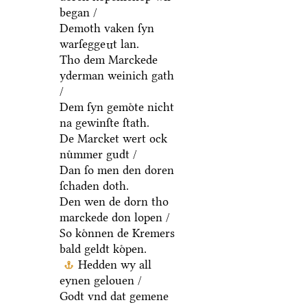
began /
Demoth vaken ſyn
warſegge
t lan.
n
Tho dem Marckede
yderman weinich gath
/
Dem ſyn gemoͤte nicht
na gewinſte ſtath.
De Marcket wert ock
nuͦmmer gudt /
Dan ſo men den doren
ſchaden doth.
Den wen de dorn tho
marckede don lopen /
So koͤnnen de Kremers
bald geldt koͤpen.
Hedden wy all
eynen gelouen /
Godt vnd dat gemene