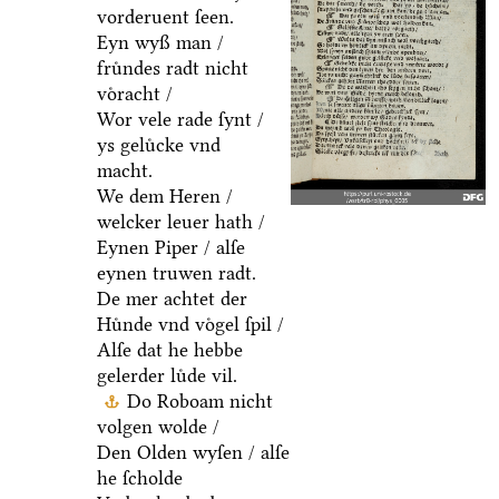
vorderuent ſeen.
Eyn wyß man /
fruͤndes radt nicht
voͤracht /
Wor vele rade ſynt /
ys geluͤcke vnd
macht.
We dem Heren /
welcker leuer hath /
Eynen Piper / alſe
eynen truwen radt.
De mer achtet der
Huͤnde vnd voͤgel ſpil /
Alſe dat he hebbe
gelerder luͤde vil.
Do Roboam nicht
volgen wolde /
Den Olden wyſen / alſe
he ſcholde