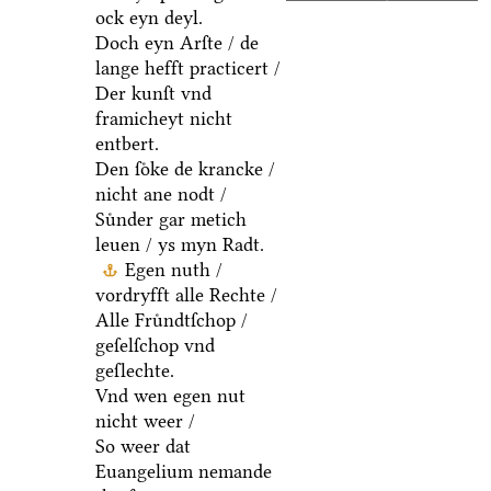
ock eyn deyl.
Doch eyn Arſte / de
lange hefft practicert /
Der kunſt vnd
framicheyt nicht
entbert.
Den ſoͤke de krancke /
nicht ane nodt /
Suͤnder gar metich
leuen / ys myn Radt.
Egen nuth /
vordryfft alle Rechte /
Alle Fruͤndtſchop /
geſelſchop vnd
geſlechte.
Vnd wen egen nut
nicht weer /
So weer dat
Euangelium nemande