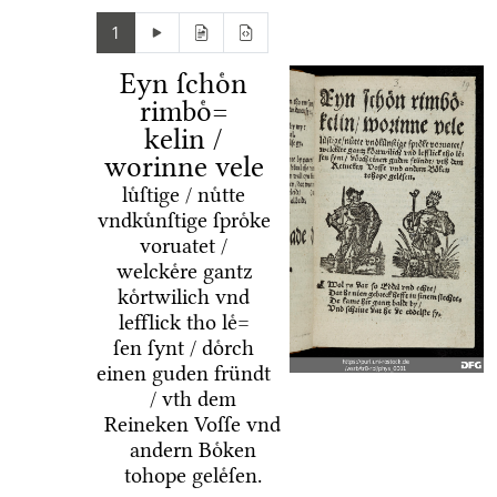
1
Eyn ſchoͤn
rimboͤ=
kelin /
worinne vele
luͤſtige / nuͤtte
vndkuͤnſtige ſproͤke
voruatet /
welckeͤre gantz
koͤrtwilich vnd
lefflick tho leͤ=
ſen ſynt / doͤrch
einen guden fründt
/ vth dem
Reineken Voſſe vnd
andern Boͤken
tohope geleͤſen.