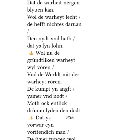
Dat de warheit nergen
blyuen kan.
Wol de warheyt ſecht /
de hefft nichtes daruan
/
Den nydt vnd hath /
dat ys ſyn lohn.
Wol nu de
gruͤndtliken warheyt
wyl voͤren /
Vnd de Werldt mit der
warheyt roͤren.
De kumpt yn angſt /
yamer vnd nodt /
Moth ock entlick
druͤmm lyden den dodt.
Dat ys
235.
vorwar eyn
vorſtendich man /
De ſyner tungen wol