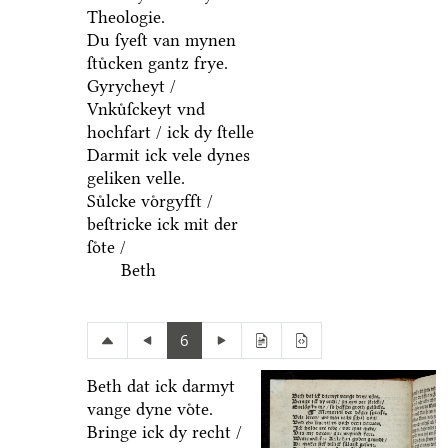
Theologie.
Du ſyeſt van mynen
ſtuͤcken gantz frye.
Gyrycheyt /
Vnkuͤſckeyt vnd
hochfart / ick dy ſtelle
Darmit ick vele dynes
geliken velle.
Suͤlcke voͤrgyfft /
beſtricke ick mit der
ſoͤte /
Beth
6
Beth dat ick darmyt
vange dyne voͤte.
Bringe ick dy recht /