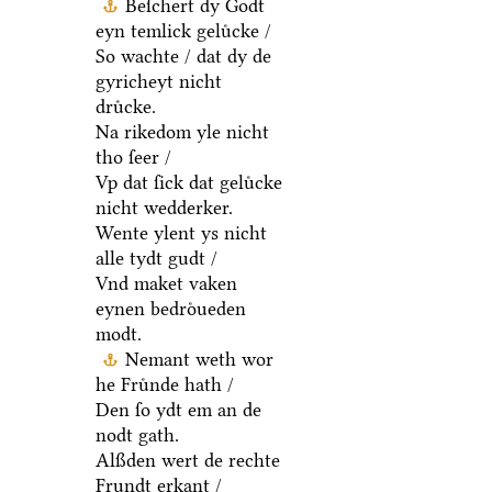
Beſchert dy Godt
eyn temlick geluͤcke /
So wachte / dat dy de
gyricheyt nicht
druͤcke.
Na rikedom yle nicht
tho ſeer /
Vp dat ſick dat geluͤcke
nicht wedderker.
Wente ylent ys nicht
alle tydt gudt /
Vnd maket vaken
eynen bedroͤueden
modt.
Nemant weth wor
he Fruͤnde hath /
Den ſo ydt em an de
nodt gath.
Alßden wert de rechte
Frundt erkant /