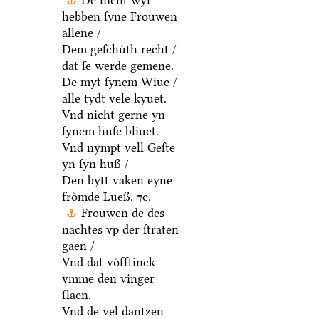
De nicht wyl
hebben ſyne Frouwen
allene /
Dem geſchuͤth recht /
dat ſe werde gemene.
De myt ſynem Wiue /
alle tydt vele kyuet.
Vnd nicht gerne yn
ſynem huſe bliuet.
Vnd nympt vell Geſte
yn ſyn huß /
Den bytt vaken eyne
froͤmde Lueß. ⁊c.
Frouwen de des
nachtes vp der ſtraten
gaen /
Vnd dat voͤfftinck
vmme den vinger
ſlaen.
Vnd de vel dantzen