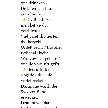
vnd drincken /
De laten den hundt
gern hincken.
Gy Richters /
mercket vp dyt
geſchicht /
Vnd vatet tho herten
dyt berycht.
Ordelt recht / tho aller
tydt vnd ſlycht.
Wat yuw dat geſette /
vnd de vornufft gyfft.
Bedruͤck der
Voͤgede / de Luͤde
vorſchrecket /
Daruͤmme warth der
Swytzer Bundt
erwecket.
Druͤmm wol dar