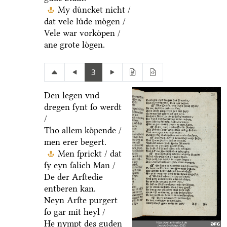
My duͤncket nicht /
dat vele luͤde moͤgen /
Vele war vorkoͤpen /
ane grote loͤgen.
3
Den legen vnd
dregen ſynt ſo werdt
/
Tho allem koͤpende /
men erer begert.
Men ſprickt / dat
ſy eyn ſalich Man /
De der Arſtedie
entberen kan.
Neyn Arſte purgert
ſo gar mit heyl /
He nympt des guden