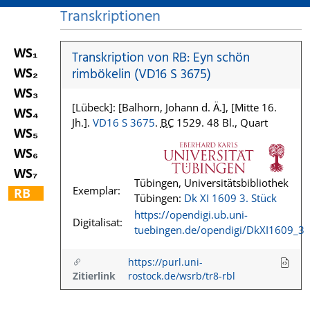
Transkriptionen
WS₁
Transkription von RB: Eyn schön
WS₂
rimbökelin (VD16 S 3675)
WS₃
[Lübeck]: [Balhorn, Johann d. Ä.], [Mitte 16.
WS₄
Jh.].
VD16 S 3675
.
BC
1529. 48 Bl., Quart
WS₅
WS₆
WS₇
Tübingen, Universitätsbibliothek
Exemplar:
RB
Tübingen:
Dk XI 1609 3. Stück
https://opendigi.ub.uni-
Digitalisat:
tuebingen.de/opendigi/DkXI1609_3
https://purl.uni-
Zitierlink
rostock.de/wsrb/tr8-rbl