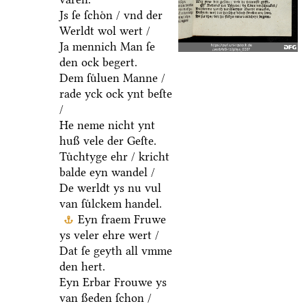
Js ſe ſchoͤn / vnd der
Werldt wol wert /
Ja mennich Man ſe
den ock begert.
Dem ſuͤluen Manne /
rade yck ock ynt beſte
/
He neme nicht ynt
huß vele der Geſte.
Tuͤchtyge ehr / kricht
balde eyn wandel /
De werldt ys nu vul
van ſuͤlckem handel.
Eyn fraem Fruwe
ys veler ehre wert /
Dat ſe geyth all vmme
den hert.
Eyn Erbar Frouwe ys
van ßeden ſchon /