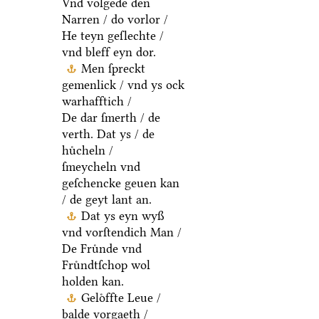
Vnd volgede den
Narren / do vorlor /
He teyn geſlechte /
vnd bleff eyn dor.
Men ſpreckt
gemenlick / vnd ys ock
warhafftich /
De dar ſmerth / de
verth. Dat ys / de
huͤcheln /
ſmeycheln vnd
geſchencke geuen kan
/ de geyt lant an.
Dat ys eyn wyß
vnd vorſtendich Man /
De Fruͤnde vnd
Fruͤndtſchop wol
holden kan.
Geloͤffte Leue /
balde vorgaeth /