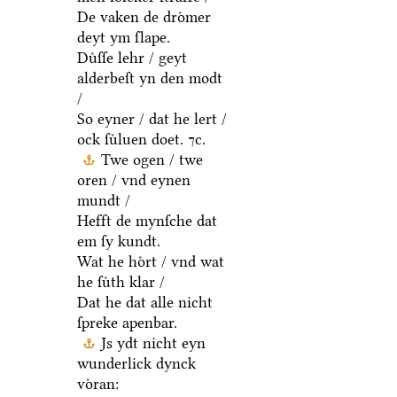
De vaken de droͤmer
deyt ym ſlape.
Duͤſſe lehr / geyt
alderbeſt yn den modt
/
So eyner / dat he lert /
ock ſuͤluen doet. ⁊c.
Twe ogen / twe
oren / vnd eynen
mundt /
Hefft de mynſche dat
em ſy kundt.
Wat he hoͤrt / vnd wat
he ſuͤth klar /
Dat he dat alle nicht
ſpreke apenbar.
Js ydt nicht eyn
wunderlick dynck
voͤran: