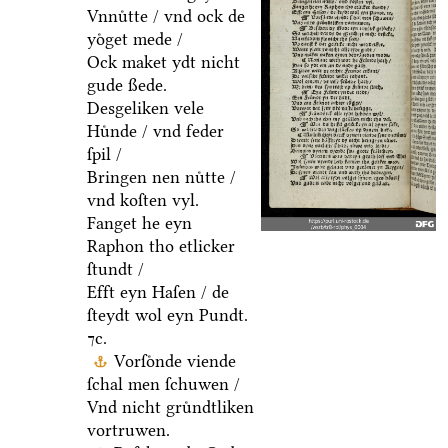
Vnnuͤtte / vnd ock de
yoͤget mede /
Ock maket ydt nicht
gude ßede.
Desgeliken vele
Huͤnde / vnd feder
ſpil /
Bringen nen nuͤtte /
vnd koſten vyl.
Fanget he eyn
Raphon tho etlicker
ſtundt /
Efft eyn Haſen / de
ſteydt wol eyn Pundt.
⁊c.
Vorſoͤnde viende
ſchal men ſchuwen /
Vnd nicht gruͤndtliken
vortruwen.