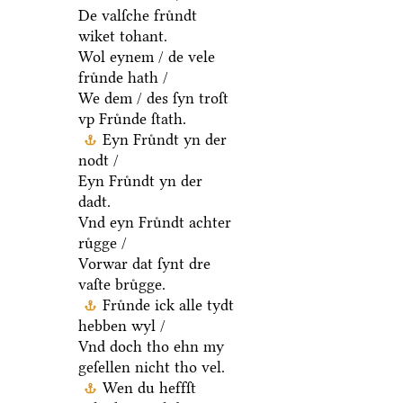
De valſche fruͤndt
wiket tohant.
Wol eynem / de vele
fruͤnde hath /
We dem / des ſyn troſt
vp Fruͤnde ſtath.
Eyn Fruͤndt yn der
nodt /
Eyn Fruͤndt yn der
dadt.
Vnd eyn Fruͤndt achter
ruͤgge /
Vorwar dat ſynt dre
vaſte bruͤgge.
Fruͤnde ick alle tydt
hebben wyl /
Vnd doch tho ehn my
geſellen nicht tho vel.
Wen du heffſt