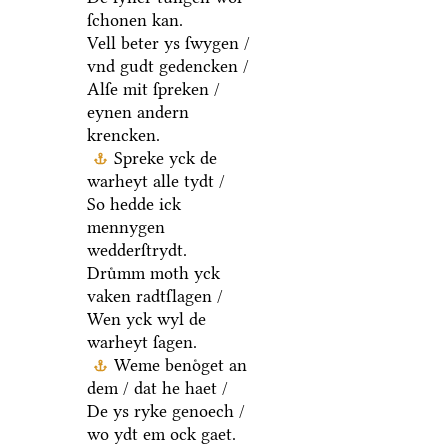
ſchonen kan.
Vell beter ys ſwygen /
vnd gudt gedencken /
Alſe mit ſpreken /
eynen andern
krencken.
Spreke yck de
warheyt alle tydt /
So hedde ick
mennygen
wedderſtrydt.
Druͤmm moth yck
vaken radtſlagen /
Wen yck wyl de
warheyt ſagen.
Weme benoͤget an
dem / dat he haet /
De ys ryke genoech /
wo ydt em ock gaet.