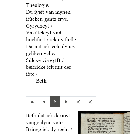
Theologie.
Du ſyeſt van mynen
ſtuͤcken gantz frye.
Gyrycheyt /
Vnkuͤſckeyt vnd
hochfart / ick dy ſtelle
Darmit ick vele dynes
geliken velle.
Suͤlcke voͤrgyfft /
beſtricke ick mit der
ſoͤte /
Beth
6
Beth dat ick darmyt
vange dyne voͤte.
Bringe ick dy recht /