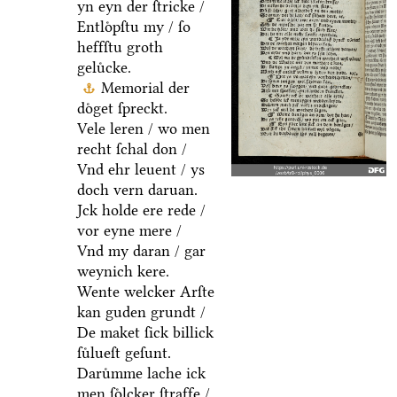
yn eyn der ſtricke /
Entloͤpſtu my / ſo
heffſtu groth
geluͤcke.
Memorial der
doͤget ſpreckt.
Vele leren / wo men
recht ſchal don /
Vnd ehr leuent / ys
doch vern daruan.
Jck holde ere rede /
vor eyne mere /
Vnd my daran / gar
weynich kere.
Wente welcker Arſte
kan guden grundt /
De maket ſick billick
ſuͤlueſt geſunt.
Daruͤmme lache ick
men ſoͤlcker ſtraffe /