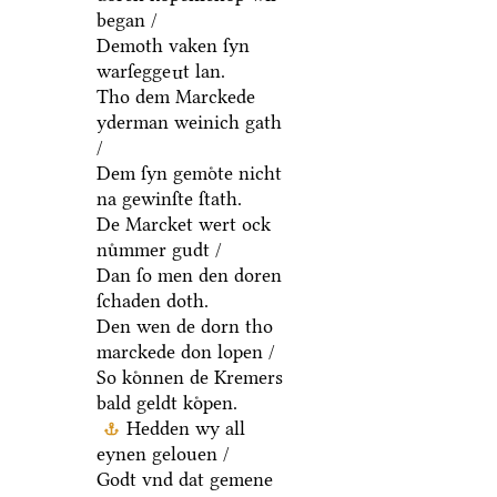
began /
Demoth vaken ſyn
warſegge
t lan.
n
Tho dem Marckede
yderman weinich gath
/
Dem ſyn gemoͤte nicht
na gewinſte ſtath.
De Marcket wert ock
nuͦmmer gudt /
Dan ſo men den doren
ſchaden doth.
Den wen de dorn tho
marckede don lopen /
So koͤnnen de Kremers
bald geldt koͤpen.
Hedden wy all
eynen gelouen /
Godt vnd dat gemene