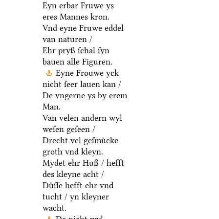
Eyn erbar Fruwe ys
eres Mannes kron.
Vnd eyne Fruwe eddel
van naturen /
Ehr pryß ſchal ſyn
bauen alle Figuren.
Eyne Frouwe yck
nicht ſeer lauen kan /
De vngerne ys by erem
Man.
Van velen andern wyl
weſen geſeen /
Drecht vel geſmuͤcke
groth vnd kleyn.
Mydet ehr Huß / hefft
des kleyne acht /
Duͤſſe hefft ehr vnd
tucht / yn kleyner
wacht.