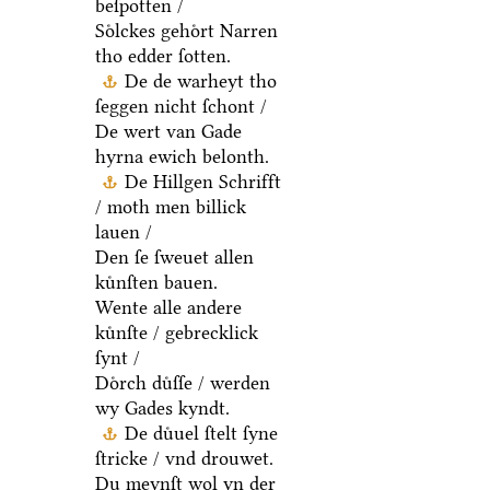
beſpotten /
Soͤlckes gehoͤrt Narren
tho edder ſotten.
De de warheyt tho
ſeggen nicht ſchont /
De wert van Gade
hyrna ewich belonth.
De Hillgen Schrifft
/ moth men billick
lauen /
Den ſe ſweuet allen
kuͤnſten bauen.
Wente alle andere
kuͤnſte / gebrecklick
ſynt /
Doͤrch duͤſſe / werden
wy Gades kyndt.
De duͤuel ſtelt ſyne
ſtricke / vnd drouwet.
Du meynſt wol yn der