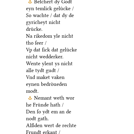
Beſchert dy Godt
eyn temlick geluͤcke /
So wachte / dat dy de
gyricheyt nicht
druͤcke.
Na rikedom yle nicht
tho ſeer /
Vp dat ſick dat geluͤcke
nicht wedderker.
Wente ylent ys nicht
alle tydt gudt /
Vnd maket vaken
eynen bedroͤueden
modt.
Nemant weth wor
he Fruͤnde hath /
Den ſo ydt em an de
nodt gath.
Alßden wert de rechte
Frundt erkant /