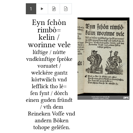
1
Eyn ſchoͤn
rimboͤ=
kelin /
worinne vele
luͤſtige / nuͤtte
vndkuͤnſtige ſproͤke
voruatet /
welckeͤre gantz
koͤrtwilich vnd
lefflick tho leͤ=
ſen ſynt / doͤrch
einen guden fründt
/ vth dem
Reineken Voſſe vnd
andern Boͤken
tohope geleͤſen.