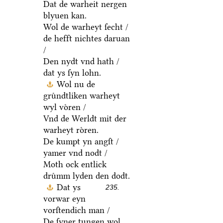
Dat de warheit nergen
blyuen kan.
Wol de warheyt ſecht /
de hefft nichtes daruan
/
Den nydt vnd hath /
dat ys ſyn lohn.
Wol nu de
gruͤndtliken warheyt
wyl voͤren /
Vnd de Werldt mit der
warheyt roͤren.
De kumpt yn angſt /
yamer vnd nodt /
Moth ock entlick
druͤmm lyden den dodt.
Dat ys
235.
vorwar eyn
vorſtendich man /
De ſyner tungen wol