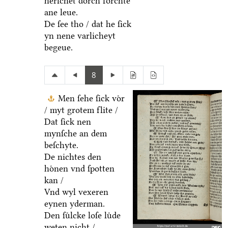
herſchet doͤrch forchte
ane leue.
De ſee tho / dat he ſick
yn nene varlicheyt
begeue.
8
Men ſehe ſick voͤr
/ myt grotem flite /
Dat ſick nen
mynſche an dem
beſchyte.
De nichtes den
hoͤnen vnd ſpotten
kan /
Vnd wyl vexeren
eynen yderman.
Den ſuͤlcke loſe luͤde
weten nicht /