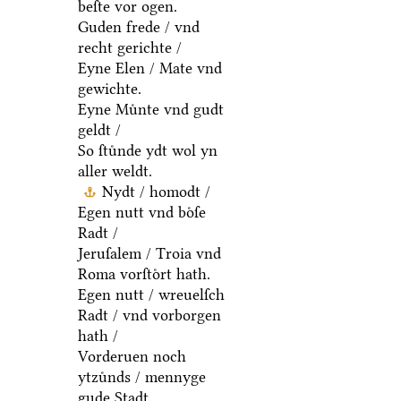
beſte vor ogen.
Guden frede / vnd
recht gerichte /
Eyne Elen / Mate vnd
gewichte.
Eyne Muͤnte vnd gudt
geldt /
So ſtuͤnde ydt wol yn
aller weldt.
Nydt / homodt /
Egen nutt vnd boͤſe
Radt /
Jeruſalem / Troia vnd
Roma vorſtoͤrt hath.
Egen nutt / wreuelſch
Radt / vnd vorborgen
hath /
Vorderuen noch
ytzuͤnds / mennyge
gude Stadt.