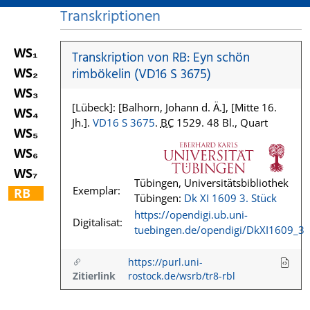
Transkriptionen
WS₁
Transkription von RB: Eyn schön
WS₂
rimbökelin (VD16 S 3675)
WS₃
[Lübeck]: [Balhorn, Johann d. Ä.], [Mitte 16.
WS₄
Jh.].
VD16 S 3675
.
BC
1529. 48 Bl., Quart
WS₅
WS₆
WS₇
Tübingen, Universitätsbibliothek
Exemplar:
RB
Tübingen:
Dk XI 1609 3. Stück
https://opendigi.ub.uni-
Digitalisat:
tuebingen.de/opendigi/DkXI1609_3
https://purl.uni-
Zitierlink
rostock.de/wsrb/tr8-rbl