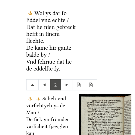
Wol ys dar ſo
Eddel vnd echte /
Dat he nien gebreck
hefft in ſinem
ſlechte.
De kame hir gantz
balde by /
Vnd ſchriue dat he
de eddelſte ſy.
2
Salich vnd
voͤrſichtych ys de
Man /
De ſick yn froͤmder
varlicheit ſpeyglen
kan.