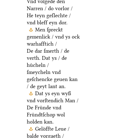
Vnd volgede den
Narren / do vorlor /
He teyn geſlechte /
vnd bleff eyn dor.
Men ſpreckt
gemenlick / vnd ys ock
warhafftich /
De dar ſmerth / de
verth. Dat ys / de
huͤcheln /
ſmeycheln vnd
geſchencke geuen kan
/ de geyt lant an.
Dat ys eyn wyß
vnd vorſtendich Man /
De Fruͤnde vnd
Fruͤndtſchop wol
holden kan.
Geloͤffte Leue /
balde vorgaeth /