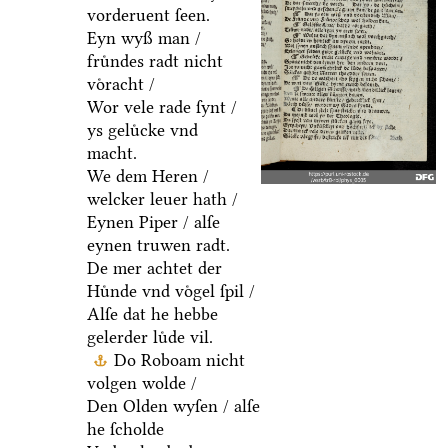
vorderuent ſeen.
Eyn wyß man /
fruͤndes radt nicht
voͤracht /
Wor vele rade ſynt /
ys geluͤcke vnd
macht.
We dem Heren /
welcker leuer hath /
Eynen Piper / alſe
eynen truwen radt.
De mer achtet der
Huͤnde vnd voͤgel ſpil /
Alſe dat he hebbe
gelerder luͤde vil.
Do Roboam nicht
volgen wolde /
Den Olden wyſen / alſe
he ſcholde