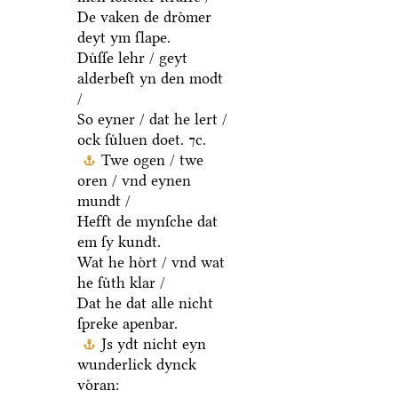
De vaken de droͤmer
deyt ym ſlape.
Duͤſſe lehr / geyt
alderbeſt yn den modt
/
So eyner / dat he lert /
ock ſuͤluen doet. ⁊c.
Twe ogen / twe
oren / vnd eynen
mundt /
Hefft de mynſche dat
em ſy kundt.
Wat he hoͤrt / vnd wat
he ſuͤth klar /
Dat he dat alle nicht
ſpreke apenbar.
Js ydt nicht eyn
wunderlick dynck
voͤran: