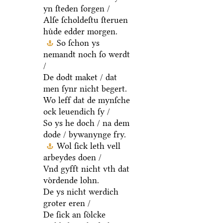
yn ſteden ſorgen /
Alſe ſcholdeſtu ſteruen
huͤde edder morgen.
So ſchon ys
nemandt noch ſo werdt
/
De dodt maket / dat
men ſynr nicht begert.
Wo leff dat de mynſche
ock leuendich ſy /
So ys he doch / na dem
dode / bywanynge fry.
Wol ſick leth vell
arbeydes doen /
Vnd gyfft nicht vth dat
voͤrdende lohn.
De ys nicht werdich
groter eren /
De ſick an ſoͤlcke