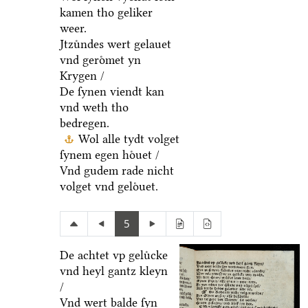
kamen tho geliker
weer.
Jtzuͤndes wert gelauet
vnd geroͤmet yn
Krygen /
De ſynen viendt kan
vnd weth tho
bedregen.
Wol alle tydt volget
ſynem egen hoͤuet /
Vnd gudem rade nicht
volget vnd geloͤuet.
5
De achtet vp geluͤcke
vnd heyl gantz kleyn
/
Vnd wert balde ſyn