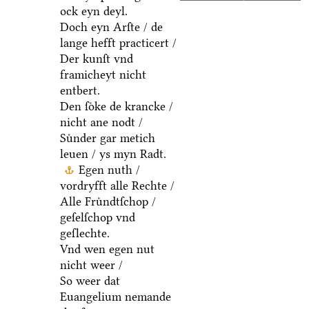
ock eyn deyl.
Doch eyn Arſte / de
lange hefft practicert /
Der kunſt vnd
framicheyt nicht
entbert.
Den ſoͤke de krancke /
nicht ane nodt /
Suͤnder gar metich
leuen / ys myn Radt.
Egen nuth /
vordryfft alle Rechte /
Alle Fruͤndtſchop /
geſelſchop vnd
geſlechte.
Vnd wen egen nut
nicht weer /
So weer dat
Euangelium nemande