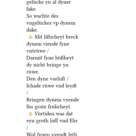
geluͤcke yn al dyner
ſake.
So wachte des
vngeluͤckes vp dynem
dake.
Mit liſticheyt breck
dynem viende ſyne
vntruͤwe /
Darmit ſyne boͤßheyt
dy nicht bringe yn
ruͤwe.
Den dyne vorluſt /
ſchade ruͤwe vnd leydt
/
Bringen dynem vyende
ſuͤs grote froͤlicheyt.
Voͤrtiden was dat
eyn groth loff vnd Ehr
/
Wol ſynen vyendt leth