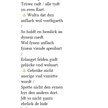
Truͤwe radt / alle tydt
yn eren ſtaet.
Wultu dat dyn
anſlach wol vorthgaeth
/
So holdt en hemlick an
dynem raedt.
Wol ſynen anſlach
ſynem viende apenbart
/
Erlanget ſelden gudt
geluͤcke vnd woluart.
Gebruͤke nicht
auerige vnd vnnuͤtte
wordt /
Spotte nicht den eynen
hyr den andern dort.
Jdt ys nicht gantz
ehrlick de luͤde