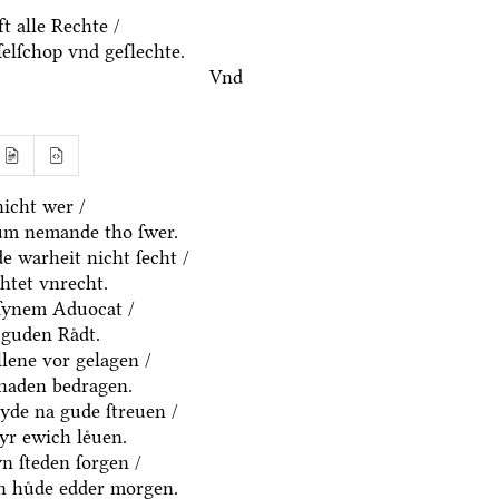
t alle Rechte /
ſelſchop vnd geſlechte.
Vnd
icht wer /
um nemande tho ſwer.
e warheit nicht ſecht /
htet vnrecht.
ſynem Aduocat /
guden Raͤdt.
allene vor gelagen /
chaden bedragen.
eyde na gude ſtreuen /
yr ewich leͤuen.
n ſteden ſorgen /
en huͤde edder morgen.