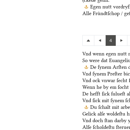
(ckede gehn.
Egen nutt vordryff
Alle Fruͤndtſchop / ge
4
Vnd wenn egen nutt n
So were dat Euangeli
De ſynem Arſten d
Vnd ſynem Preſter bic
Vnd ock vnwar ſecht 
Wenn he by em ſocht 
De hefft ſick ſulueſt 
Vnd ſick mit ſynem ſ
Du ſchalt mit arb
Gelick alſe woldeſtu h
Vnd doch ſtan darby y
Alſe ſcholdeſtu ſteru