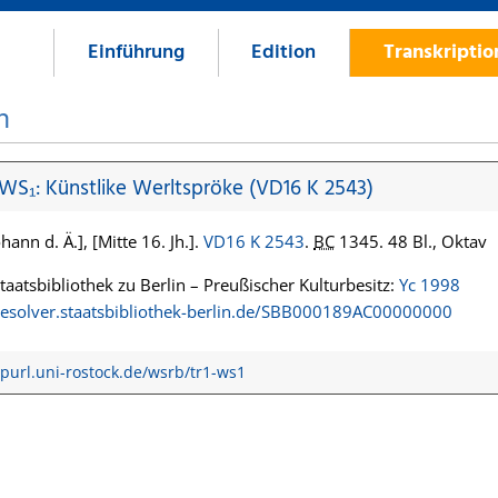
Einführung
Edition
Transkripti
n
 WS₁: Künstlike Werltspröke (VD16 K 2543)
hann d. Ä.], [Mitte 16. Jh.].
VD16 K 2543
.
BC
1345. 48 Bl., Oktav
Staatsbibliothek zu Berlin – Preußischer Kulturbesitz:
Yc 1998
/resolver.staatsbibliothek-berlin.de/SBB000189AC00000000
/purl.uni-rostock.de/wsrb/tr1-ws1