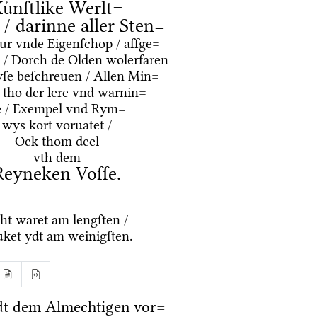
uͤnſtlike Werlt=
e / darinne aller Sten=
tur vnde Eigenſchop / affge=
 / Dorch de Olden wolerfaren
ſe beſchreuen / Allen Min=
 tho der lere vnd warnin=
e / Exempel vnd Rym=
wys kort voruatet /
Ock thom deel
vth dem
Reyneken Voſſe.
ht waret am lengſten /
ket ydt am weinigſten.
dt dem Almechtigen vor=