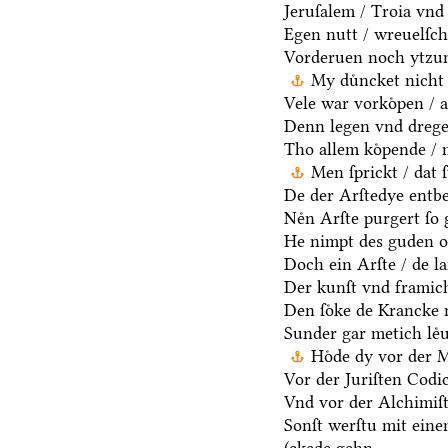
Jeruſalem / Troia vnd 
Egen nutt / wreuelſch 
Vorderuen noch ytzun
My duͤncket nicht 
Vele war vorkoͤpen / a
Denn legen vnd dregen
Tho allem koͤpende / 
Men ſprickt / dat 
De der Arſtedye entb
Neͤn Arſte purgert ſo 
He nimpt des guden oc
Doch ein Arſte / de la
Der kunſt vnd framich
Den ſoͤke de Krancke 
Sunder gar metich leͤu
Hoͤde dy vor der 
Vor der Juriſten Codic
Vnd vor der Alchimiſ
Sonſt werſtu mit ein