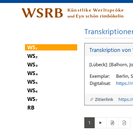
WSRB
Künstlike Werltspröke
Eyn schön rimbökelin
und
Transkriptione
WS₁
Transkription von
WS₂
WS₃
[Lübeck]: [Balhorn, Jo
WS₄
Exemplar:
Berlin, 
WS₅
Digitalisat:
https:/
WS₆
WS₇
Zitierlink
https:/
RB
1