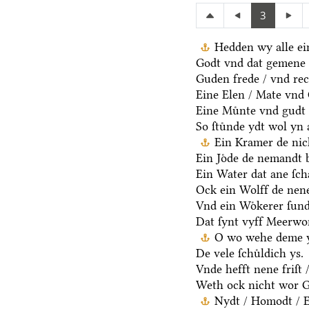
3
Hedden wy alle ei
Godt vnd dat gemene 
Guden frede / vnd rec
Eine Elen / Mate vnd
Eine Muͤnte vnd gudt 
So ſtuͤnde ydt wol yn 
Ein Kramer de nich
Ein Joͤde de nemandt b
Ein Water dat ane ſcha
Ock ein Wolff de nen
Vnd ein Woͤkerer ſund
Dat ſynt vyff Meerwo
O wo wehe deme y
De vele ſchuͤldich ys.
Vnde hefft nene friſt 
Weth ock nicht wor G
Nydt / Homodt / Eg