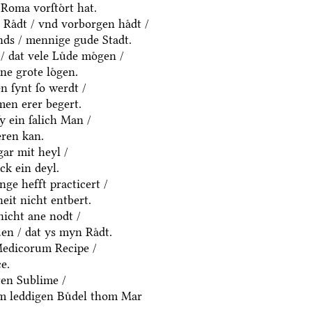
Roma vorſtoͤrt hat.
Raͤdt / vnd vorborgen haͤdt /
ds / mennige gude Stadt.
/ dat vele Luͤde moͤgen /
ne grote loͤgen.
 ſynt ſo werdt /
men erer begert.
ſy ein ſalich Man /
eren kan.
gar mit heyl /
k ein deyl.
nge hefft practicert /
eit nicht entbert.
nicht ane nodt /
en / dat ys myn Raͤdt.
Medicorum Recipe /
e.
ten Sublime /
em leddigen Buͤdel thom Mar