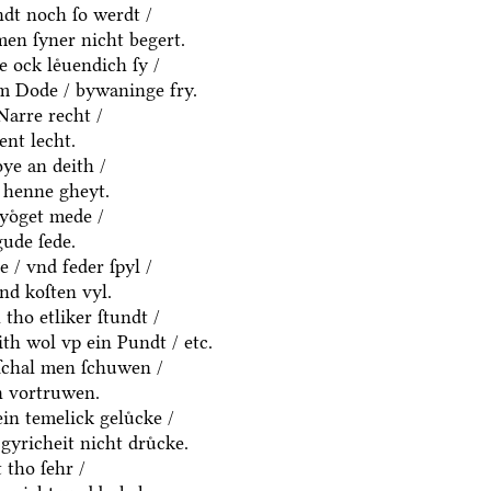
dt noch ſo werdt /
en ſyner nicht begert.
e ock leͤuendich ſy /
em Dode / bywaninge fry.
Narre recht /
ent lecht.
ͤye an deith /
 henne gheyt.
yoͤget mede /
ude ſede.
 / vnd feder ſpyl /
vnd koſten vyl.
tho etliker ſtundt /
eith wol vp ein Pundt / etc.
ſchal men ſchuwen /
n vortruwen.
in temelick geluͤcke /
gyricheit nicht druͤcke.
tho ſehr /