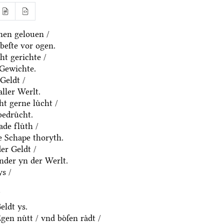
nen gelouen /
beſte vor ogen.
ht gerichte /
 Gewichte.
Geldt /
aller Werlt.
t gerne luͤcht /
edruͤcht.
de fluͤth /
e Schape thoryth.
er Geldt /
nder yn der Werlt.
s /
/
eldt ys.
en nuͤtt / vnd boͤſen raͤdt /