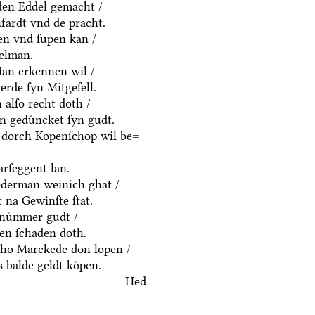
yden Eddel gemacht /
fardt vnd de pracht.
en vnd ſupen kan /
delman.
an erkennen wil /
rde ſyn Mitgeſell.
alſo recht doth /
n geduͤncket ſyn gudt.
 dorch Kopenſchop wil be=
rſeggent lan.
derman weinich ghat /
 na Gewinſte ſtat.
nuͤmmer gudt /
n ſchaden doth.
ho Marckede don lopen /
 balde geldt koͤpen.
Hed=