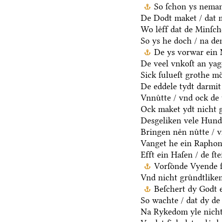
So ſchon ys neman
De Dodt maket / dat m
Wo leͤff dat de Minſch
So ys he doch / na d
De ys vorwar ein 
De veel vnkoſt an yag
Sick ſulueſt grothe mo
De eddele tydt darmit
Vnnuͤtte / vnd ock de 
Ock maket ydt nicht g
Desgeliken vele Hunde
Bringen neͤn nuͤtte / 
Vanget he ein Raphon 
Efft ein Haſen / de ſt
Vorſoͤnde Vyende 
Vnd nicht gruͤndtlike
Beſchert dy Godt e
So wachte / dat dy de 
Na Rykedom yle nicht 