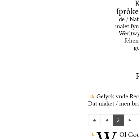
K
ſproͤk
de / Na
malet ſyn
Werltwy
ſchen
g
Gelyck vnde Rec
Dat maket / men bru
2
Ol Go