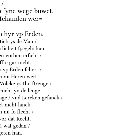
 /
 ſyne wege buwet.
 ſchanden wer=
 hyr vp Erden.
htich ys de Man /
rlicheit ſpegeln kan.
n vorhen erſicht /
fte gar nicht.
p vp Erden ſchert /
thom Heren wert.
olcke ys tho ſtrenge /
nicht yn de lenge.
age / vnd Lercken geſanck /
t nicht lanck.
 nuͤ ſo ſlecht /
vor dat Recht.
ͤ wat gedan /
geten han.