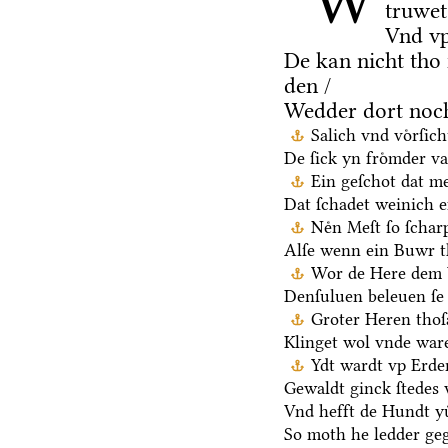
W
truwet
Vnd vp
De kan nicht tho
den /
Wedder dort noch
Salich vnd voͤrſic
De ſick yn froͤmder va
Ein geſchot dat me
Dat ſchadet weinich ef
Neͤn Meſt ſo ſchar
Alſe wenn ein Buwr 
Wor de Here dem V
Denſuluen beleuen ſe 
Groter Heren thoſ
Klinget wol vnde ware
Ydt wardt vp Erden
Gewaldt ginck ſtedes 
Vnd hefft de Hundt yu
So moth he ledder ge