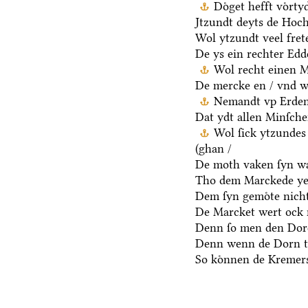
Doͤget hefft voͤrt
Jtzundt deyts de Hoch
Wol ytzundt veel fret
De ys ein rechter Ed
Wol recht einen M
De mercke en / vnd we
Nemandt vp Erden 
Dat ydt allen Minſche
Wol ſick ytzundes
(ghan /
De moth vaken ſyn wa
Tho dem Marckede ye
Dem ſyn gemoͤte nicht
De Marcket wert ock 
Denn ſo men den Dore
Denn wenn de Dorn t
So koͤnnen de Kremers