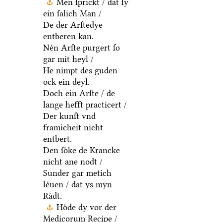
Men ſprickt / dat ſy
ein ſalich Man /
De der Arſtedye
entberen kan.
Neͤn Arſte purgert ſo
gar mit heyl /
He nimpt des guden
ock ein deyl.
Doch ein Arſte / de
lange hefft practicert /
Der kunſt vnd
framicheit nicht
entbert.
Den ſoͤke de Krancke
nicht ane nodt /
Sunder gar metich
leͤuen / dat ys myn
Raͤdt.
Hoͤde dy vor der
Medicorum Recipe /