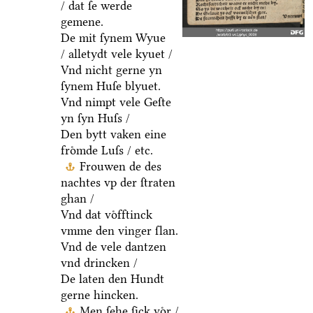
/ dat ſe werde
gemene.
De mit ſynem Wyue
/ alletydt vele kyuet /
Vnd nicht gerne yn
ſynem Huſe blyuet.
Vnd nimpt vele Geſte
yn ſyn Huſs /
Den bytt vaken eine
froͤmde Luſs / etc.
Frouwen de des
nachtes vp der ſtraten
ghan /
Vnd dat voͤfftinck
vmme den vinger ſlan.
Vnd de vele dantzen
vnd drincken /
De laten den Hundt
gerne hincken.
Men ſehe ſick voͤr /