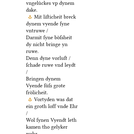
vngeluͤckes vp dynem
dake.
Mit liſticheit breck
dynem vyende ſyne
vntruwe /
Darmit ſyne boͤſsheit
dy nicht bringe yn
ruwe.
Denn dyne vorluſt /
ſchade ruwe vnd leydt
/
Bringen dynem
Vyende ſuͤſs grote
froͤlicheit.
Vortyden was dat
ein groth loff vnde Ehr
/
Wol ſynen Vyendt leth
kamen tho gelyker
wehr.