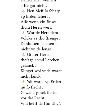
Dat ſchadet weinich
effte gar nicht.
Neͤn Meſt ſo ſcharp
vp Erden ſchert /
Alſe wenn ein Buwr
thom Heren wert.
Wor de Here dem
Volcke ys tho ſtrenge /
Denſuluen beleuen ſe
nicht yn de lenge.
Groter Heren
thoſage / vnd Lercken
geſanck /
Klinget wol vnde waret
nicht lanck.
Ydt wardt vp Erden
nuͤ ſo ſlecht /
Gewaldt ginck ſtedes
vor dat Recht.
Vnd hefft de Hundt yuͤ