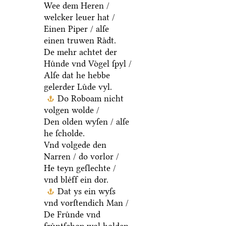
Wee dem Heren /
welcker leuer hat /
Einen Piper / alſe
einen truwen Raͤdt.
De mehr achtet der
Huͤnde vnd Voͤgel ſpyl /
Alſe dat he hebbe
gelerder Luͤde vyl.
Do Roboam nicht
volgen wolde /
Den olden wyſen / alſe
he ſcholde.
Vnd volgede den
Narren / do vorlor /
He teyn geſlechte /
vnd bleͤff ein dor.
Dat ys ein wyſs
vnd vorſtendich Man /
De Fruͤnde vnd