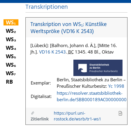
Transkriptionen
WS₁
Transkription von WS₁: Künstlike
WS₂
Werltspröke (VD16 K 2543)
WS₃
[Lübeck]: [Balhorn, Johann d. Ä.], [Mitte 16.
WS₄
Jh.].
VD16 K 2543
.
BC
1345. 48 Bl., Oktav
WS₅
WS₆
WS₇
Berlin, Staatsbibliothek zu Berlin –
RB
Exemplar:
Preußischer Kulturbesitz:
Yc 1998
https://resolver.staatsbibliothek-
Digitalisat:
berlin.de/SBB000189AC00000000
https://purl.uni-
Zitierlink
rostock.de/wsrb/tr1-ws1