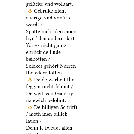
geluͤcke vnd woluart.
Gebruke nicht
auerige vnd vnnuͤtte
wordt /
Spotte nicht den einen
hyr / den andern dort.
Ydt ys nicht gantz
ehrlick de Luͤde
beſpotten /
Solckes gehoͤrt Narren
tho edder ſotten.
De de warheit tho
ſeggen nicht ſchont /
De wert van Gade hyr
na ewich belohnt.
De hilligen Schrifft
/ moth men billick
lauen /
Denn ſe ſweuet allen