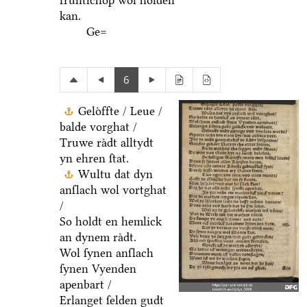
fruͤntſchop wol holden
kan.
Ge=
6
Geloͤffte / Leue /
balde vorghat /
Truwe raͤdt alltydt
yn ehren ſtat.
Wultu dat dyn
anſlach wol vortghat
/
So holdt en hemlick
an dynem raͤdt.
Wol ſynen anſlach
ſynen Vyenden
apenbart /
Erlanget ſelden gudt