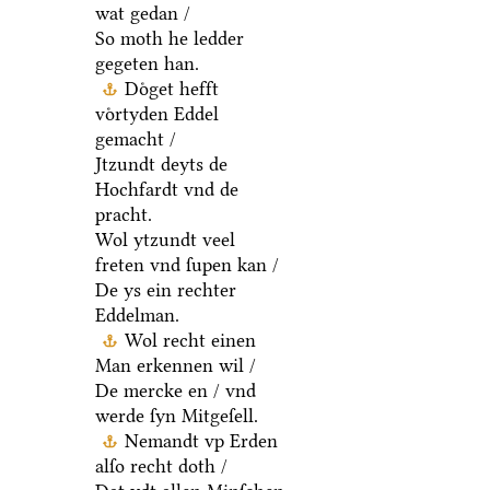
wat gedan /
So moth he ledder
gegeten han.
Doͤget hefft
voͤrtyden Eddel
gemacht /
Jtzundt deyts de
Hochfardt vnd de
pracht.
Wol ytzundt veel
freten vnd ſupen kan /
De ys ein rechter
Eddelman.
Wol recht einen
Man erkennen wil /
De mercke en / vnd
werde ſyn Mitgeſell.
Nemandt vp Erden
alſo recht doth /