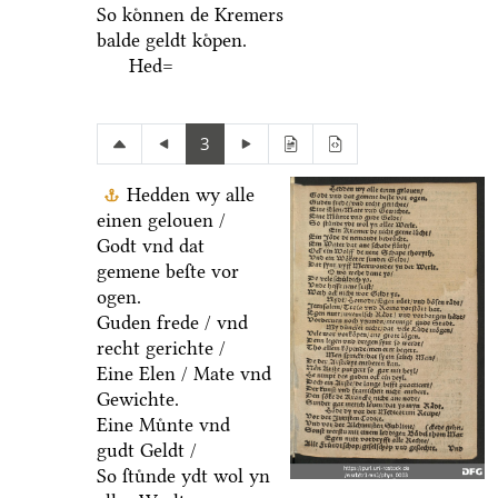
So koͤnnen de Kremers
balde geldt koͤpen.
Hed=
3
Hedden wy alle
einen gelouen /
Godt vnd dat
gemene beſte vor
ogen.
Guden frede / vnd
recht gerichte /
Eine Elen / Mate vnd
Gewichte.
Eine Muͤnte vnd
gudt Geldt /
So ſtuͤnde ydt wol yn