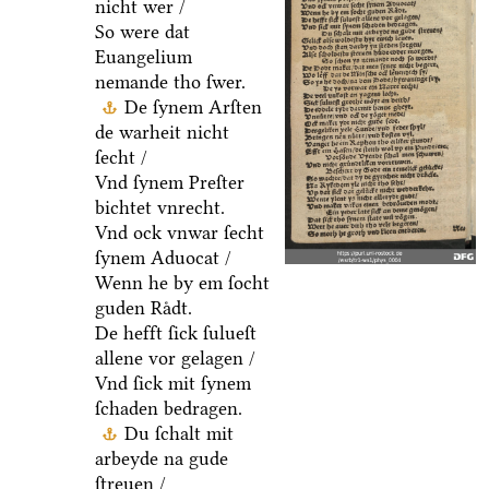
nicht wer /
So were dat
Euangelium
nemande tho ſwer.
De ſynem Arſten
de warheit nicht
ſecht /
Vnd ſynem Preſter
bichtet vnrecht.
Vnd ock vnwar ſecht
ſynem Aduocat /
Wenn he by em ſocht
guden Raͤdt.
De hefft ſick ſulueſt
allene vor gelagen /
Vnd ſick mit ſynem
ſchaden bedragen.
Du ſchalt mit
arbeyde na gude
ſtreuen /