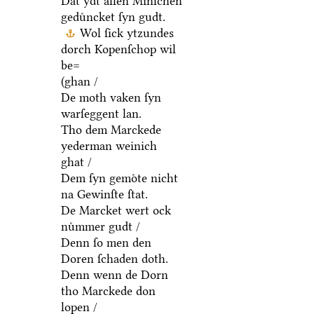
Dat ydt allen Minſchen
geduͤncket ſyn gudt.
Wol ſick ytzundes
dorch Kopenſchop wil
be=
(ghan /
De moth vaken ſyn
warſeggent lan.
Tho dem Marckede
yederman weinich
ghat /
Dem ſyn gemoͤte nicht
na Gewinſte ſtat.
De Marcket wert ock
nuͤmmer gudt /
Denn ſo men den
Doren ſchaden doth.
Denn wenn de Dorn
tho Marckede don
lopen /