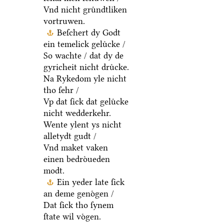
Vnd nicht gruͤndtliken
vortruwen.
Beſchert dy Godt
ein temelick geluͤcke /
So wachte / dat dy de
gyricheit nicht druͤcke.
Na Rykedom yle nicht
tho ſehr /
Vp dat ſick dat geluͤcke
nicht wedderkehr.
Wente ylent ys nicht
alletydt gudt /
Vnd maket vaken
einen bedroͤueden
modt.
Ein yeder late ſick
an deme genoͤgen /
Dat ſick tho ſynem
ſtate wil voͤgen.