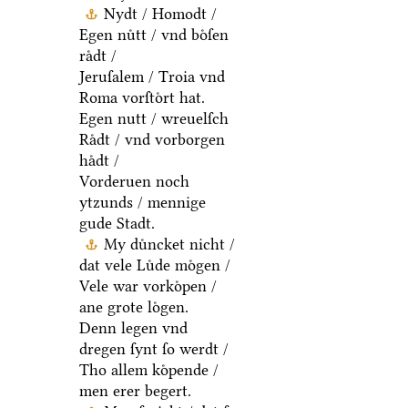
Nydt / Homodt /
Egen nuͤtt / vnd boͤſen
raͤdt /
Jeruſalem / Troia vnd
Roma vorſtoͤrt hat.
Egen nutt / wreuelſch
Raͤdt / vnd vorborgen
haͤdt /
Vorderuen noch
ytzunds / mennige
gude Stadt.
My duͤncket nicht /
dat vele Luͤde moͤgen /
Vele war vorkoͤpen /
ane grote loͤgen.
Denn legen vnd
dregen ſynt ſo werdt /
Tho allem koͤpende /
men erer begert.