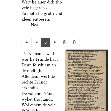
Wert he auer dith tho
vele begeren /
So moth he groth vnd
kleen entberen.
Ne=
5
Nemandt weth
wor he Fruͤnde hat /
Denn ſo ydt em an
de nodt ghat.
Alſe denn wert de
rechte Fruͤndt
erkandt /
De valſche Fruͤndt
wyket tho handt.
Wol einem de vele
Fruͤnde hat /