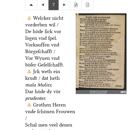
7
Welcker nicht
vorderben wil /
De hoͤde ſick vor
loͤgen vnd ſpel.
Vorkauffen vnd
Boͤrgeſchafft /
Vor Wyuen vnd
boͤſer Geſelſchafft.
Jck weth ein
krudt / dat heth
mala Mulier,
Dar hoͤde dy voͤr
prudenter.
Grothen Heren
vnde ſchoͤnen Frouwen
/
Schal men veel denen