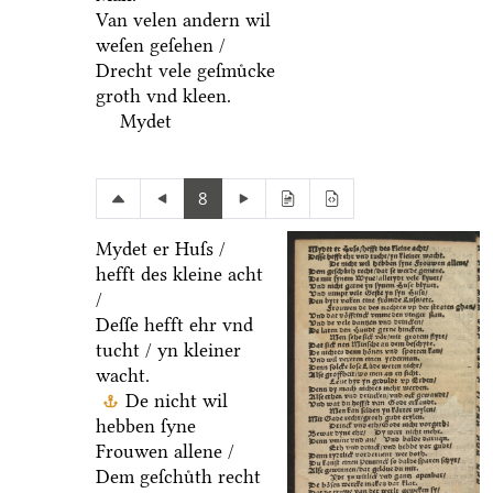
Van velen andern wil
weſen geſehen /
Drecht vele geſmuͤcke
groth vnd kleen.
Mydet
8
Mydet er Huſs /
hefft des kleine acht
/
Deſſe hefft ehr vnd
tucht / yn kleiner
wacht.
De nicht wil
hebben ſyne
Frouwen allene /
Dem geſchuͤth recht