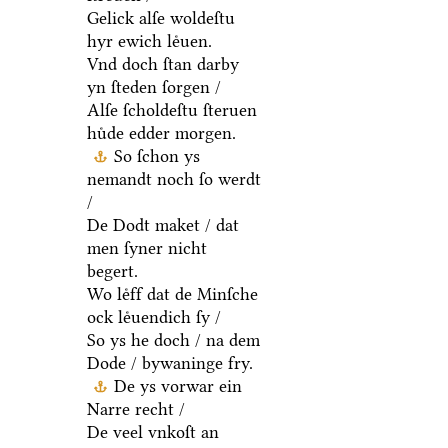
Gelick alſe woldeſtu
hyr ewich leͤuen.
Vnd doch ſtan darby
yn ſteden ſorgen /
Alſe ſcholdeſtu ſteruen
huͤde edder morgen.
So ſchon ys
nemandt noch ſo werdt
/
De Dodt maket / dat
men ſyner nicht
begert.
Wo leͤff dat de Minſche
ock leͤuendich ſy /
So ys he doch / na dem
Dode / bywaninge fry.
De ys vorwar ein
Narre recht /
De veel vnkoſt an