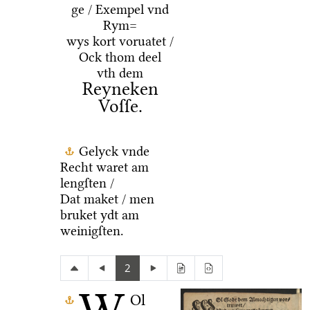
ge / Exempel vnd
Rym=
wys kort voruatet /
Ock thom deel
vth dem
Reyneken
Voſſe.
Gelyck vnde
Recht waret am
lengſten /
Dat maket / men
bruket ydt am
weinigſten.
2
Ol