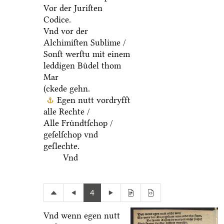
Vor der Juriſten
Codice.
Vnd vor der
Alchimiſten Sublime /
Sonſt werſtu mit einem
leddigen Buͤdel thom
Mar
(ckede gehn.
Egen nutt vordryfft
alle Rechte /
Alle Fruͤndtſchop /
geſelſchop vnd
geſlechte.
Vnd
4
Vnd wenn egen nutt