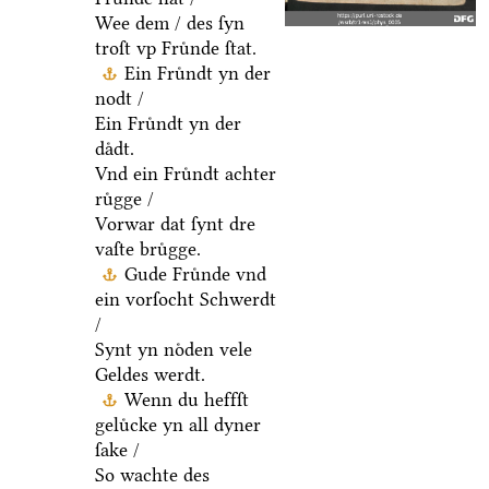
Wee dem / des ſyn
troſt vp Fruͤnde ſtat.
Ein Fruͤndt yn der
nodt /
Ein Fruͤndt yn der
daͤdt.
Vnd ein Fruͤndt achter
ruͤgge /
Vorwar dat ſynt dre
vaſte bruͤgge.
Gude Fruͤnde vnd
ein vorſocht Schwerdt
/
Synt yn noͤden vele
Geldes werdt.
Wenn du heffſt
geluͤcke yn all dyner
ſake /
So wachte des