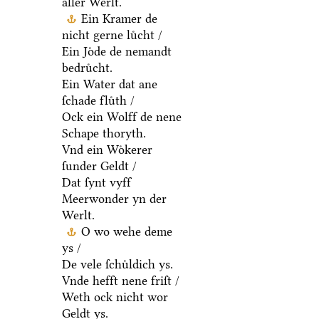
aller Werlt.
Ein Kramer de
nicht gerne luͤcht /
Ein Joͤde de nemandt
bedruͤcht.
Ein Water dat ane
ſchade fluͤth /
Ock ein Wolff de nene
Schape thoryth.
Vnd ein Woͤkerer
ſunder Geldt /
Dat ſynt vyff
Meerwonder yn der
Werlt.
O wo wehe deme
ys /
De vele ſchuͤldich ys.
Vnde hefft nene friſt /
Weth ock nicht wor
Geldt ys.