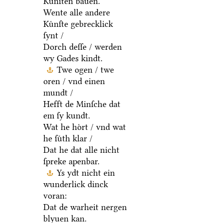
Kuͤnſten bauen.
Wente alle andere
Kuͤnſte gebrecklick
ſynt /
Dorch deſſe / werden
wy Gades kindt.
Twe ogen / twe
oren / vnd einen
mundt /
Hefft de Minſche dat
em ſy kundt.
Wat he hoͤrt / vnd wat
he ſuͤth klar /
Dat he dat alle nicht
ſpreke apenbar.
Ys ydt nicht ein
wunderlick dinck
voran:
Dat de warheit nergen
blyuen kan.