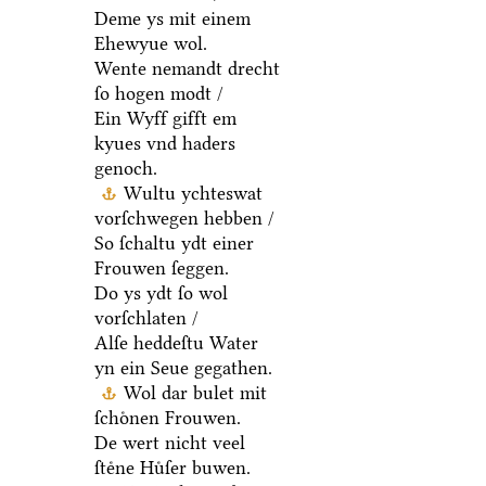
Deme ys mit einem
Ehewyue wol.
Wente nemandt drecht
ſo hogen modt /
Ein Wyff gifft em
kyues vnd haders
genoch.
Wultu ychteswat
vorſchwegen hebben /
So ſchaltu ydt einer
Frouwen ſeggen.
Do ys ydt ſo wol
vorſchlaten /
Alſe heddeſtu Water
yn ein Seue gegathen.
Wol dar bulet mit
ſchoͤnen Frouwen.
De wert nicht veel
ſteͤne Huͤſer buwen.