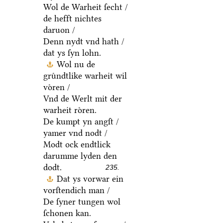
Wol de Warheit ſecht /
de hefft nichtes
daruon /
Denn nydt vnd hath /
dat ys ſyn lohn.
Wol nu de
gruͤndtlike warheit wil
voͤren /
Vnd de Werlt mit der
warheit roͤren.
De kumpt yn angſt /
yamer vnd nodt /
Modt ock endtlick
darumme lyden den
dodt.
235.
Dat ys vorwar ein
vorſtendich man /
De ſyner tungen wol
ſchonen kan.