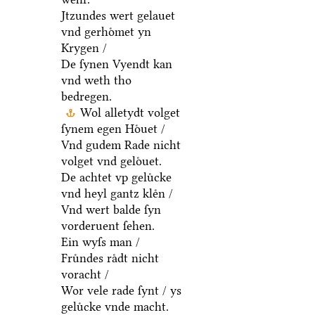
Jtzundes wert gelauet
vnd gerhoͤmet yn
Krygen /
De ſynen Vyendt kan
vnd weth tho
bedregen.
Wol alletydt volget
ſynem egen Hoͤuet /
Vnd gudem Rade nicht
volget vnd geloͤuet.
De achtet vp geluͤcke
vnd heyl gantz kleͤn /
Vnd wert balde ſyn
vorderuent ſehen.
Ein wyſs man /
Fruͤndes raͤdt nicht
voracht /
Wor vele rade ſynt / ys
geluͤcke vnde macht.