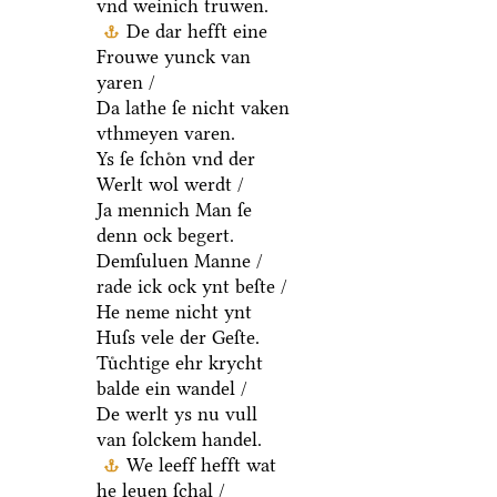
vnd weinich truwen.
De dar hefft eine
Frouwe yunck van
yaren /
Da lathe ſe nicht vaken
vthmeyen varen.
Ys ſe ſchoͤn vnd der
Werlt wol werdt /
Ja mennich Man ſe
denn ock begert.
Demſuluen Manne /
rade ick ock ynt beſte /
He neme nicht ynt
Huſs vele der Geſte.
Tuͤchtige ehr krycht
balde ein wandel /
De werlt ys nu vull
van ſolckem handel.
We leeff hefft wat
he leuen ſchal /