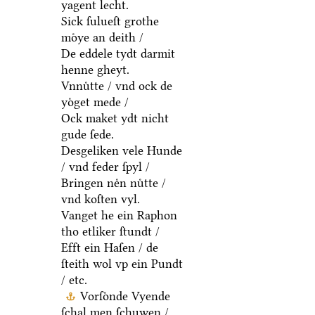
yagent lecht.
Sick ſulueſt grothe
moͤye an deith /
De eddele tydt darmit
henne gheyt.
Vnnuͤtte / vnd ock de
yoͤget mede /
Ock maket ydt nicht
gude ſede.
Desgeliken vele Hunde
/ vnd feder ſpyl /
Bringen neͤn nuͤtte /
vnd koſten vyl.
Vanget he ein Raphon
tho etliker ſtundt /
Efft ein Haſen / de
ſteith wol vp ein Pundt
/ etc.
Vorſoͤnde Vyende
ſchal men ſchuwen /