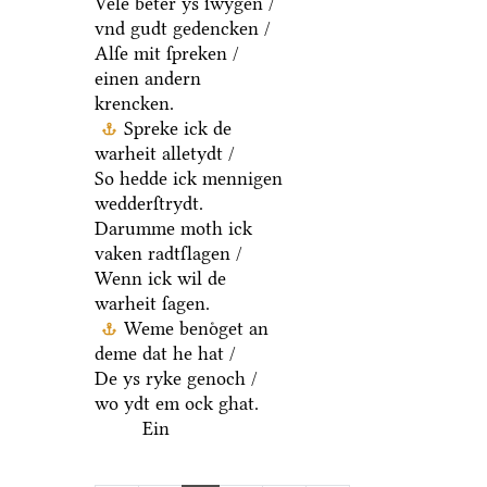
Vele beter ys ſwygen /
vnd gudt gedencken /
Alſe mit ſpreken /
einen andern
krencken.
Spreke ick de
warheit alletydt /
So hedde ick mennigen
wedderſtrydt.
Darumme moth ick
vaken radtſlagen /
Wenn ick wil de
warheit ſagen.
Weme benoͤget an
deme dat he hat /
De ys ryke genoch /
wo ydt em ock ghat.
Ein