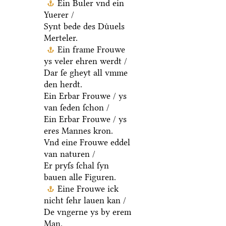
Ein Buler vnd ein
Yuerer /
Synt bede des Duͤuels
Merteler.
Ein frame Frouwe
ys veler ehren werdt /
Dar ſe gheyt all vmme
den herdt.
Ein Erbar Frouwe / ys
van ſeden ſchon /
Ein Erbar Frouwe / ys
eres Mannes kron.
Vnd eine Frouwe eddel
van naturen /
Er pryſs ſchal ſyn
bauen alle Figuren.
Eine Frouwe ick
nicht ſehr lauen kan /
De vngerne ys by erem
Man.