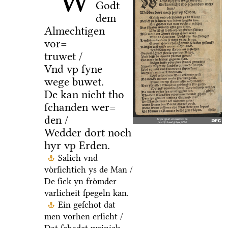
W
Godt
dem
Almechtigen
vor=
truwet /
Vnd vp ſyne
wege buwet.
De kan nicht tho
ſchanden wer=
den /
Wedder dort noch
hyr vp Erden.
Salich vnd
voͤrſichtich ys de Man /
De ſick yn froͤmder
varlicheit ſpegeln kan.
Ein geſchot dat
men vorhen erſicht /