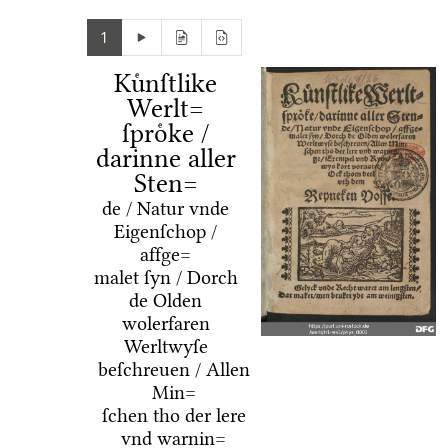
1
Kuͤnſtlike
Werlt=
ſproͤke /
darinne aller
Sten=
de / Natur vnde
Eigenſchop /
affge=
malet ſyn / Dorch
de Olden
wolerfaren
Werltwyſe
beſchreuen / Allen
Min=
ſchen tho der lere
vnd warnin=