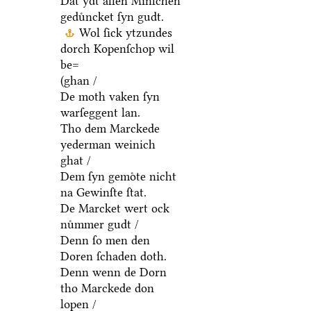
Dat ydt allen Minſchen
geduͤncket ſyn gudt.
Wol ſick ytzundes
dorch Kopenſchop wil
be=
(ghan /
De moth vaken ſyn
warſeggent lan.
Tho dem Marckede
yederman weinich
ghat /
Dem ſyn gemoͤte nicht
na Gewinſte ſtat.
De Marcket wert ock
nuͤmmer gudt /
Denn ſo men den
Doren ſchaden doth.
Denn wenn de Dorn
tho Marckede don
lopen /