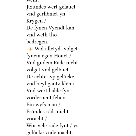
Jtzundes wert gelauet
vnd gerhoͤmet yn
Krygen /
De ſynen Vyendt kan
vnd weth tho
bedregen.
Wol alletydt volget
ſynem egen Hoͤuet /
Vnd gudem Rade nicht
volget vnd geloͤuet.
De achtet vp geluͤcke
vnd heyl gantz kleͤn /
Vnd wert balde ſyn
vorderuent ſehen.
Ein wyſs man /
Fruͤndes raͤdt nicht
voracht /
Wor vele rade ſynt / ys
geluͤcke vnde macht.