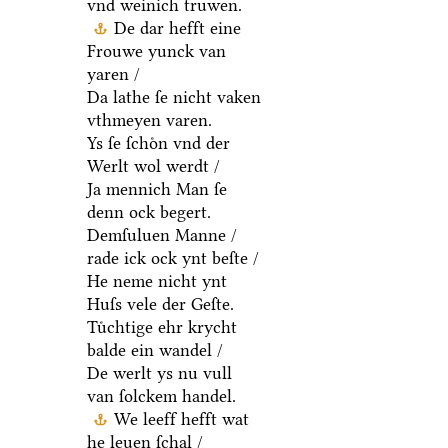
vnd weinich truwen.
De dar hefft eine
Frouwe yunck van
yaren /
Da lathe ſe nicht vaken
vthmeyen varen.
Ys ſe ſchoͤn vnd der
Werlt wol werdt /
Ja mennich Man ſe
denn ock begert.
Demſuluen Manne /
rade ick ock ynt beſte /
He neme nicht ynt
Huſs vele der Geſte.
Tuͤchtige ehr krycht
balde ein wandel /
De werlt ys nu vull
van ſolckem handel.
We leeff hefft wat
he leuen ſchal /