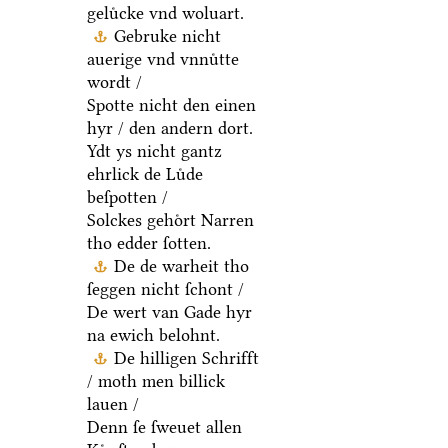
geluͤcke vnd woluart.
Gebruke nicht
auerige vnd vnnuͤtte
wordt /
Spotte nicht den einen
hyr / den andern dort.
Ydt ys nicht gantz
ehrlick de Luͤde
beſpotten /
Solckes gehoͤrt Narren
tho edder ſotten.
De de warheit tho
ſeggen nicht ſchont /
De wert van Gade hyr
na ewich belohnt.
De hilligen Schrifft
/ moth men billick
lauen /
Denn ſe ſweuet allen