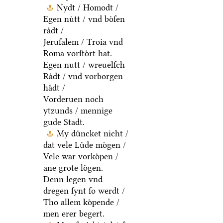
Nydt / Homodt /
Egen nuͤtt / vnd boͤſen
raͤdt /
Jeruſalem / Troia vnd
Roma vorſtoͤrt hat.
Egen nutt / wreuelſch
Raͤdt / vnd vorborgen
haͤdt /
Vorderuen noch
ytzunds / mennige
gude Stadt.
My duͤncket nicht /
dat vele Luͤde moͤgen /
Vele war vorkoͤpen /
ane grote loͤgen.
Denn legen vnd
dregen ſynt ſo werdt /
Tho allem koͤpende /
men erer begert.