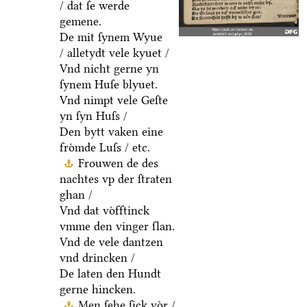
/ dat ſe werde
gemene.
De mit ſynem Wyue
/ alletydt vele kyuet /
Vnd nicht gerne yn
ſynem Huſe blyuet.
Vnd nimpt vele Geſte
yn ſyn Huſs /
Den bytt vaken eine
froͤmde Luſs / etc.
Frouwen de des
nachtes vp der ſtraten
ghan /
Vnd dat voͤfftinck
vmme den vinger ſlan.
Vnd de vele dantzen
vnd drincken /
De laten den Hundt
gerne hincken.
Men ſehe ſick voͤr /