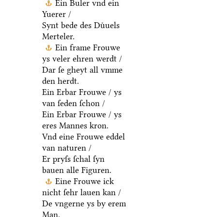
Ein Buler vnd ein
Yuerer /
Synt bede des Duͤuels
Merteler.
Ein frame Frouwe
ys veler ehren werdt /
Dar ſe gheyt all vmme
den herdt.
Ein Erbar Frouwe / ys
van ſeden ſchon /
Ein Erbar Frouwe / ys
eres Mannes kron.
Vnd eine Frouwe eddel
van naturen /
Er pryſs ſchal ſyn
bauen alle Figuren.
Eine Frouwe ick
nicht ſehr lauen kan /
De vngerne ys by erem
Man.