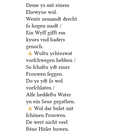
Deme ys mit einem
Ehewyue wol.
Wente nemandt drecht
ſo hogen modt /
Ein Wyff gifft em
kyues vnd haders
genoch.
Wultu ychteswat
vorſchwegen hebben /
So ſchaltu ydt einer
Frouwen ſeggen.
Do ys ydt ſo wol
vorſchlaten /
Alſe heddeſtu Water
yn ein Seue gegathen.
Wol dar bulet mit
ſchoͤnen Frouwen.
De wert nicht veel
ſteͤne Huͤſer buwen.