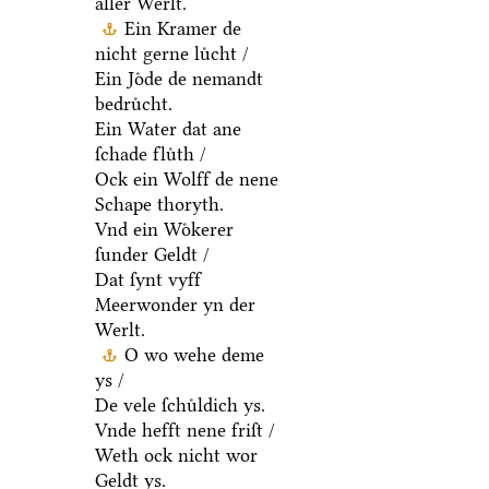
aller Werlt.
Ein Kramer de
nicht gerne luͤcht /
Ein Joͤde de nemandt
bedruͤcht.
Ein Water dat ane
ſchade fluͤth /
Ock ein Wolff de nene
Schape thoryth.
Vnd ein Woͤkerer
ſunder Geldt /
Dat ſynt vyff
Meerwonder yn der
Werlt.
O wo wehe deme
ys /
De vele ſchuͤldich ys.
Vnde hefft nene friſt /
Weth ock nicht wor
Geldt ys.