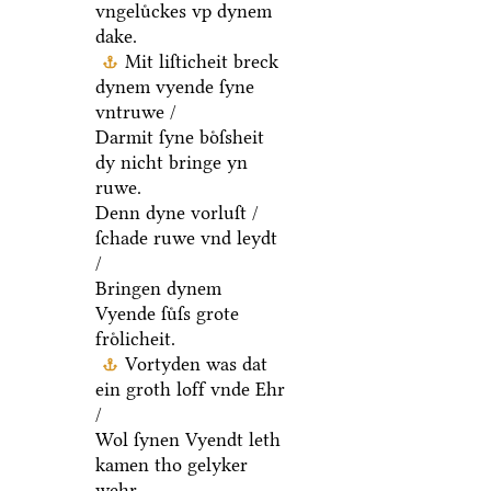
vngeluͤckes vp dynem
dake.
Mit liſticheit breck
dynem vyende ſyne
vntruwe /
Darmit ſyne boͤſsheit
dy nicht bringe yn
ruwe.
Denn dyne vorluſt /
ſchade ruwe vnd leydt
/
Bringen dynem
Vyende ſuͤſs grote
froͤlicheit.
Vortyden was dat
ein groth loff vnde Ehr
/
Wol ſynen Vyendt leth
kamen tho gelyker
wehr.