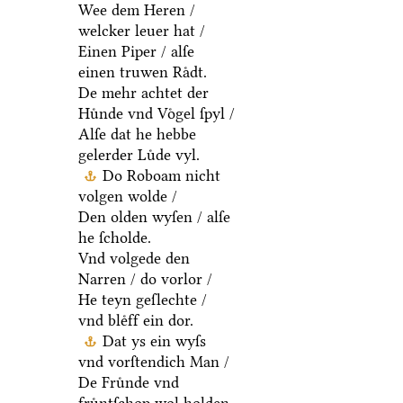
Wee dem Heren /
welcker leuer hat /
Einen Piper / alſe
einen truwen Raͤdt.
De mehr achtet der
Huͤnde vnd Voͤgel ſpyl /
Alſe dat he hebbe
gelerder Luͤde vyl.
Do Roboam nicht
volgen wolde /
Den olden wyſen / alſe
he ſcholde.
Vnd volgede den
Narren / do vorlor /
He teyn geſlechte /
vnd bleͤff ein dor.
Dat ys ein wyſs
vnd vorſtendich Man /
De Fruͤnde vnd