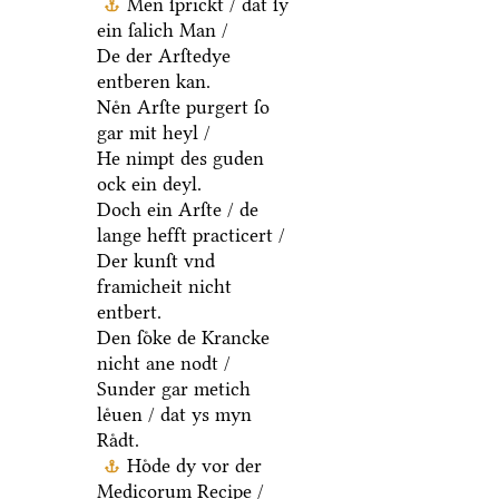
Men ſprickt / dat ſy
ein ſalich Man /
De der Arſtedye
entberen kan.
Neͤn Arſte purgert ſo
gar mit heyl /
He nimpt des guden
ock ein deyl.
Doch ein Arſte / de
lange hefft practicert /
Der kunſt vnd
framicheit nicht
entbert.
Den ſoͤke de Krancke
nicht ane nodt /
Sunder gar metich
leͤuen / dat ys myn
Raͤdt.
Hoͤde dy vor der
Medicorum Recipe /