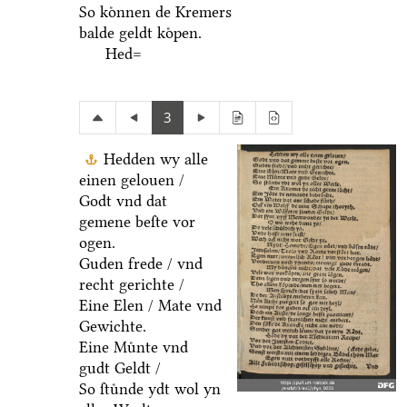
So koͤnnen de Kremers
balde geldt koͤpen.
Hed=
3
Hedden wy alle
einen gelouen /
Godt vnd dat
gemene beſte vor
ogen.
Guden frede / vnd
recht gerichte /
Eine Elen / Mate vnd
Gewichte.
Eine Muͤnte vnd
gudt Geldt /
So ſtuͤnde ydt wol yn