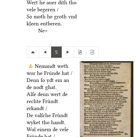
Wert he auer dith tho
vele begeren /
So moth he groth vnd
kleen entberen.
Ne=
5
Nemandt weth
wor he Fruͤnde hat /
Denn ſo ydt em an
de nodt ghat.
Alſe denn wert de
rechte Fruͤndt
erkandt /
De valſche Fruͤndt
wyket tho handt.
Wol einem de vele
Fruͤnde hat /