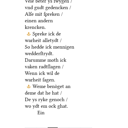
Vele beter ys ſwygen /
vnd gudt gedencken /
Alſe mit ſpreken /
einen andern
krencken.
Spreke ick de
warheit alletydt /
So hedde ick mennigen
wedderſtrydt.
Darumme moth ick
vaken radtſlagen /
Wenn ick wil de
warheit ſagen.
Weme benoͤget an
deme dat he hat /
De ys ryke genoch /
wo ydt em ock ghat.
Ein