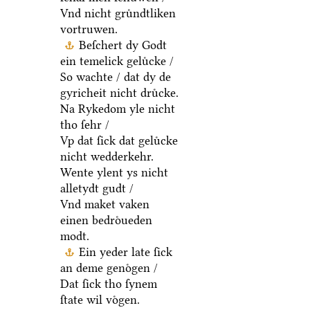
Vnd nicht gruͤndtliken
vortruwen.
Beſchert dy Godt
ein temelick geluͤcke /
So wachte / dat dy de
gyricheit nicht druͤcke.
Na Rykedom yle nicht
tho ſehr /
Vp dat ſick dat geluͤcke
nicht wedderkehr.
Wente ylent ys nicht
alletydt gudt /
Vnd maket vaken
einen bedroͤueden
modt.
Ein yeder late ſick
an deme genoͤgen /
Dat ſick tho ſynem
ſtate wil voͤgen.