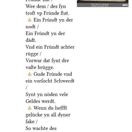
Wee dem / des ſyn
troſt vp Fruͤnde ſtat.
Ein Fruͤndt yn der
nodt /
Ein Fruͤndt yn der
daͤdt.
Vnd ein Fruͤndt achter
ruͤgge /
Vorwar dat ſynt dre
vaſte bruͤgge.
Gude Fruͤnde vnd
ein vorſocht Schwerdt
/
Synt yn noͤden vele
Geldes werdt.
Wenn du heffſt
geluͤcke yn all dyner
ſake /
So wachte des