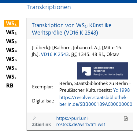
Transkriptionen
WS₁
Transkription von WS₁: Künstlike
WS₂
Werltspröke (VD16 K 2543)
WS₃
[Lübeck]: [Balhorn, Johann d. Ä.], [Mitte 16.
WS₄
Jh.].
VD16 K 2543
.
BC
1345. 48 Bl., Oktav
WS₅
WS₆
WS₇
Berlin, Staatsbibliothek zu Berlin –
RB
Exemplar:
Preußischer Kulturbesitz:
Yc 1998
https://resolver.staatsbibliothek-
Digitalisat:
berlin.de/SBB000189AC00000000
https://purl.uni-
Zitierlink
rostock.de/wsrb/tr1-ws1