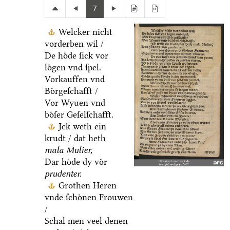
7
Welcker nicht
vorderben wil /
De hoͤde ſick vor
loͤgen vnd ſpel.
Vorkauffen vnd
Boͤrgeſchafft /
Vor Wyuen vnd
boͤſer Geſelſchafft.
Jck weth ein
krudt / dat heth
mala Mulier,
Dar hoͤde dy voͤr
prudenter.
Grothen Heren
vnde ſchoͤnen Frouwen
/
Schal men veel denen