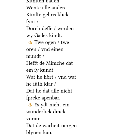
Kuͤnſten bauen.
Wente alle andere
Kuͤnſte gebrecklick
ſynt /
Dorch deſſe / werden
wy Gades kindt.
Twe ogen / twe
oren / vnd einen
mundt /
Hefft de Minſche dat
em ſy kundt.
Wat he hoͤrt / vnd wat
he ſuͤth klar /
Dat he dat alle nicht
ſpreke apenbar.
Ys ydt nicht ein
wunderlick dinck
voran:
Dat de warheit nergen
blyuen kan.