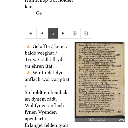
fruͤntſchop wol holden
kan.
Ge=
6
Geloͤffte / Leue /
balde vorghat /
Truwe raͤdt alltydt
yn ehren ſtat.
Wultu dat dyn
anſlach wol vortghat
/
So holdt en hemlick
an dynem raͤdt.
Wol ſynen anſlach
ſynen Vyenden
apenbart /
Erlanget ſelden gudt