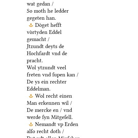
wat gedan /
So moth he ledder
gegeten han.
Doͤget hefft
voͤrtyden Eddel
gemacht /
Jtzundt deyts de
Hochfardt vnd de
pracht.
Wol ytzundt veel
freten vnd ſupen kan /
De ys ein rechter
Eddelman.
Wol recht einen
Man erkennen wil /
De mercke en / vnd
werde ſyn Mitgeſell.
Nemandt vp Erden
alſo recht doth /