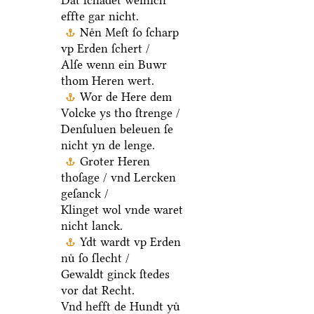
Dat ſchadet weinich
effte gar nicht.
Neͤn Meſt ſo ſcharp
vp Erden ſchert /
Alſe wenn ein Buwr
thom Heren wert.
Wor de Here dem
Volcke ys tho ſtrenge /
Denſuluen beleuen ſe
nicht yn de lenge.
Groter Heren
thoſage / vnd Lercken
geſanck /
Klinget wol vnde waret
nicht lanck.
Ydt wardt vp Erden
nuͤ ſo ſlecht /
Gewaldt ginck ſtedes
vor dat Recht.
Vnd hefft de Hundt yuͤ