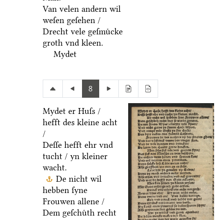
Van velen andern wil
weſen geſehen /
Drecht vele geſmuͤcke
groth vnd kleen.
Mydet
8
Mydet er Huſs /
hefft des kleine acht
/
Deſſe hefft ehr vnd
tucht / yn kleiner
wacht.
De nicht wil
hebben ſyne
Frouwen allene /
Dem geſchuͤth recht