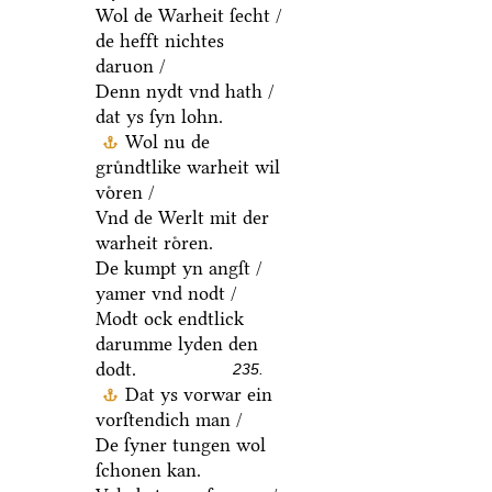
Wol de Warheit ſecht /
de hefft nichtes
daruon /
Denn nydt vnd hath /
dat ys ſyn lohn.
Wol nu de
gruͤndtlike warheit wil
voͤren /
Vnd de Werlt mit der
warheit roͤren.
De kumpt yn angſt /
yamer vnd nodt /
Modt ock endtlick
darumme lyden den
dodt.
235.
Dat ys vorwar ein
vorſtendich man /
De ſyner tungen wol
ſchonen kan.