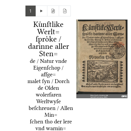
1
Kuͤnſtlike
Werlt=
ſproͤke /
darinne aller
Sten=
de / Natur vnde
Eigenſchop /
affge=
malet ſyn / Dorch
de Olden
wolerfaren
Werltwyſe
beſchreuen / Allen
Min=
ſchen tho der lere
vnd warnin=