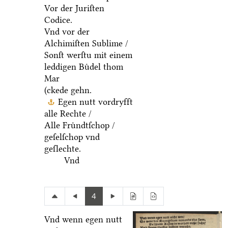
Vor der Juriſten
Codice.
Vnd vor der
Alchimiſten Sublime /
Sonſt werſtu mit einem
leddigen Buͤdel thom
Mar
(ckede gehn.
Egen nutt vordryfft
alle Rechte /
Alle Fruͤndtſchop /
geſelſchop vnd
geſlechte.
Vnd
4
Vnd wenn egen nutt