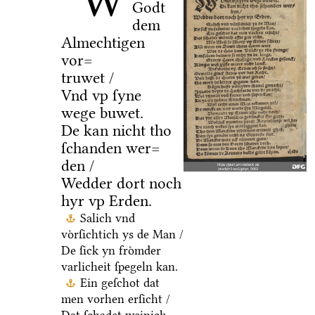
W
Godt
dem
Almechtigen
vor=
truwet /
Vnd vp ſyne
wege buwet.
De kan nicht tho
ſchanden wer=
den /
Wedder dort noch
hyr vp Erden.
Salich vnd
voͤrſichtich ys de Man /
De ſick yn froͤmder
varlicheit ſpegeln kan.
Ein geſchot dat
men vorhen erſicht /