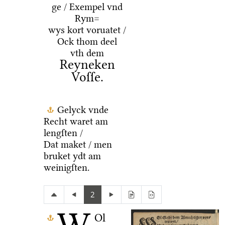
ge / Exempel vnd
Rym=
wys kort voruatet /
Ock thom deel
vth dem
Reyneken
Voſſe.
Gelyck vnde
Recht waret am
lengſten /
Dat maket / men
bruket ydt am
weinigſten.
2
Ol