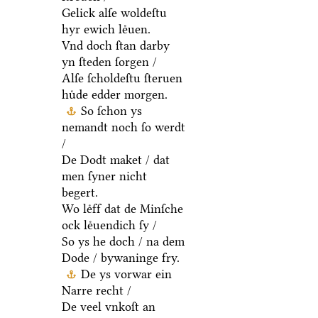
Gelick alſe woldeſtu
hyr ewich leͤuen.
Vnd doch ſtan darby
yn ſteden ſorgen /
Alſe ſcholdeſtu ſteruen
huͤde edder morgen.
So ſchon ys
nemandt noch ſo werdt
/
De Dodt maket / dat
men ſyner nicht
begert.
Wo leͤff dat de Minſche
ock leͤuendich ſy /
So ys he doch / na dem
Dode / bywaninge fry.
De ys vorwar ein
Narre recht /
De veel vnkoſt an