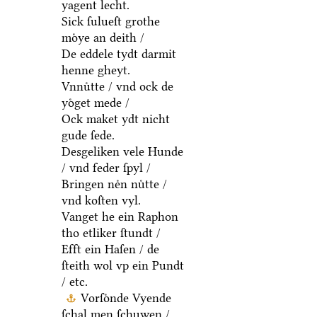
yagent lecht.
Sick ſulueſt grothe
moͤye an deith /
De eddele tydt darmit
henne gheyt.
Vnnuͤtte / vnd ock de
yoͤget mede /
Ock maket ydt nicht
gude ſede.
Desgeliken vele Hunde
/ vnd feder ſpyl /
Bringen neͤn nuͤtte /
vnd koſten vyl.
Vanget he ein Raphon
tho etliker ſtundt /
Efft ein Haſen / de
ſteith wol vp ein Pundt
/ etc.
Vorſoͤnde Vyende
ſchal men ſchuwen /