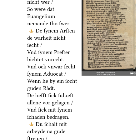
nicht wer /
So were dat
Euangelium
nemande tho ſwer.
De ſynem Arſten
de warheit nicht
ſecht /
Vnd ſynem Preſter
bichtet vnrecht.
Vnd ock vnwar ſecht
ſynem Aduocat /
Wenn he by em ſocht
guden Raͤdt.
De hefft ſick ſulueſt
allene vor gelagen /
Vnd ſick mit ſynem
ſchaden bedragen.
Du ſchalt mit
arbeyde na gude
ſtreuen /