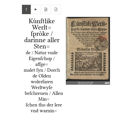
1
Kuͤnſtlike
Werlt=
ſproͤke /
darinne aller
Sten=
de / Natur vnde
Eigenſchop /
affge=
malet ſyn / Dorch
de Olden
wolerfaren
Werltwyſe
beſchreuen / Allen
Min=
ſchen tho der lere
vnd warnin=