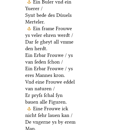
Ein Buler vnd ein
Yuerer /
Synt bede des Duͤuels
Merteler.
Ein frame Frouwe
ys veler ehren werdt /
Dar ſe gheyt all vmme
den herdt.
Ein Erbar Frouwe / ys
van ſeden ſchon /
Ein Erbar Frouwe / ys
eres Mannes kron.
Vnd eine Frouwe eddel
van naturen /
Er pryſs ſchal ſyn
bauen alle Figuren.
Eine Frouwe ick
nicht ſehr lauen kan /
De vngerne ys by erem
Man.