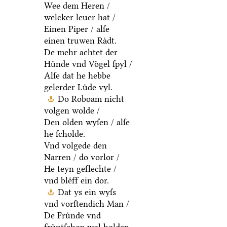
Wee dem Heren /
welcker leuer hat /
Einen Piper / alſe
einen truwen Raͤdt.
De mehr achtet der
Huͤnde vnd Voͤgel ſpyl /
Alſe dat he hebbe
gelerder Luͤde vyl.
Do Roboam nicht
volgen wolde /
Den olden wyſen / alſe
he ſcholde.
Vnd volgede den
Narren / do vorlor /
He teyn geſlechte /
vnd bleͤff ein dor.
Dat ys ein wyſs
vnd vorſtendich Man /
De Fruͤnde vnd