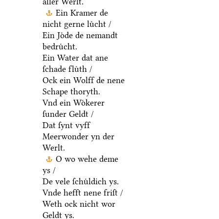
aller Werlt.
Ein Kramer de
nicht gerne luͤcht /
Ein Joͤde de nemandt
bedruͤcht.
Ein Water dat ane
ſchade fluͤth /
Ock ein Wolff de nene
Schape thoryth.
Vnd ein Woͤkerer
ſunder Geldt /
Dat ſynt vyff
Meerwonder yn der
Werlt.
O wo wehe deme
ys /
De vele ſchuͤldich ys.
Vnde hefft nene friſt /
Weth ock nicht wor
Geldt ys.