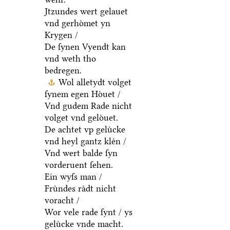
Jtzundes wert gelauet
vnd gerhoͤmet yn
Krygen /
De ſynen Vyendt kan
vnd weth tho
bedregen.
Wol alletydt volget
ſynem egen Hoͤuet /
Vnd gudem Rade nicht
volget vnd geloͤuet.
De achtet vp geluͤcke
vnd heyl gantz kleͤn /
Vnd wert balde ſyn
vorderuent ſehen.
Ein wyſs man /
Fruͤndes raͤdt nicht
voracht /
Wor vele rade ſynt / ys
geluͤcke vnde macht.