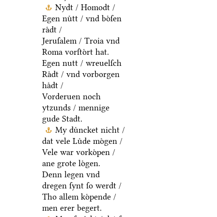
Nydt / Homodt /
Egen nuͤtt / vnd boͤſen
raͤdt /
Jeruſalem / Troia vnd
Roma vorſtoͤrt hat.
Egen nutt / wreuelſch
Raͤdt / vnd vorborgen
haͤdt /
Vorderuen noch
ytzunds / mennige
gude Stadt.
My duͤncket nicht /
dat vele Luͤde moͤgen /
Vele war vorkoͤpen /
ane grote loͤgen.
Denn legen vnd
dregen ſynt ſo werdt /
Tho allem koͤpende /
men erer begert.