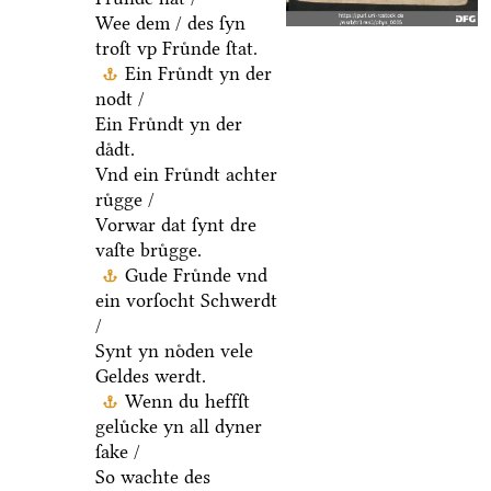
Wee dem / des ſyn
troſt vp Fruͤnde ſtat.
Ein Fruͤndt yn der
nodt /
Ein Fruͤndt yn der
daͤdt.
Vnd ein Fruͤndt achter
ruͤgge /
Vorwar dat ſynt dre
vaſte bruͤgge.
Gude Fruͤnde vnd
ein vorſocht Schwerdt
/
Synt yn noͤden vele
Geldes werdt.
Wenn du heffſt
geluͤcke yn all dyner
ſake /
So wachte des