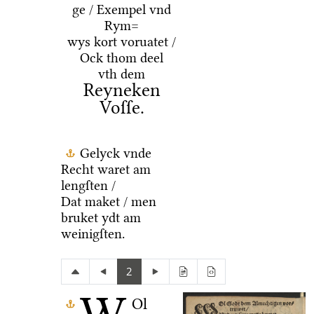
ge / Exempel vnd
Rym=
wys kort voruatet /
Ock thom deel
vth dem
Reyneken
Voſſe.
Gelyck vnde
Recht waret am
lengſten /
Dat maket / men
bruket ydt am
weinigſten.
2
Ol