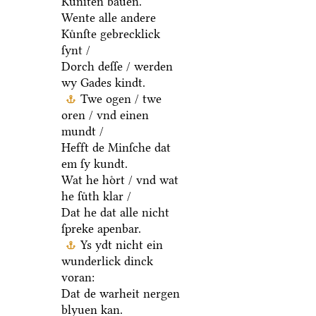
Kuͤnſten bauen.
Wente alle andere
Kuͤnſte gebrecklick
ſynt /
Dorch deſſe / werden
wy Gades kindt.
Twe ogen / twe
oren / vnd einen
mundt /
Hefft de Minſche dat
em ſy kundt.
Wat he hoͤrt / vnd wat
he ſuͤth klar /
Dat he dat alle nicht
ſpreke apenbar.
Ys ydt nicht ein
wunderlick dinck
voran:
Dat de warheit nergen
blyuen kan.