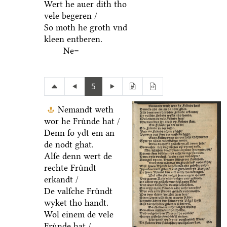
Wert he auer dith tho
vele begeren /
So moth he groth vnd
kleen entberen.
Ne=
5
Nemandt weth
wor he Fruͤnde hat /
Denn ſo ydt em an
de nodt ghat.
Alſe denn wert de
rechte Fruͤndt
erkandt /
De valſche Fruͤndt
wyket tho handt.
Wol einem de vele
Fruͤnde hat /