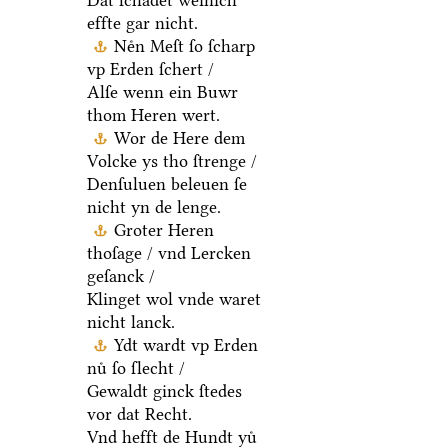
Dat ſchadet weinich
effte gar nicht.
Neͤn Meſt ſo ſcharp
vp Erden ſchert /
Alſe wenn ein Buwr
thom Heren wert.
Wor de Here dem
Volcke ys tho ſtrenge /
Denſuluen beleuen ſe
nicht yn de lenge.
Groter Heren
thoſage / vnd Lercken
geſanck /
Klinget wol vnde waret
nicht lanck.
Ydt wardt vp Erden
nuͤ ſo ſlecht /
Gewaldt ginck ſtedes
vor dat Recht.
Vnd hefft de Hundt yuͤ