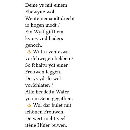
Deme ys mit einem
Ehewyue wol.
Wente nemandt drecht
ſo hogen modt /
Ein Wyff gifft em
kyues vnd haders
genoch.
Wultu ychteswat
vorſchwegen hebben /
So ſchaltu ydt einer
Frouwen ſeggen.
Do ys ydt ſo wol
vorſchlaten /
Alſe heddeſtu Water
yn ein Seue gegathen.
Wol dar bulet mit
ſchoͤnen Frouwen.
De wert nicht veel
ſteͤne Huͤſer buwen.