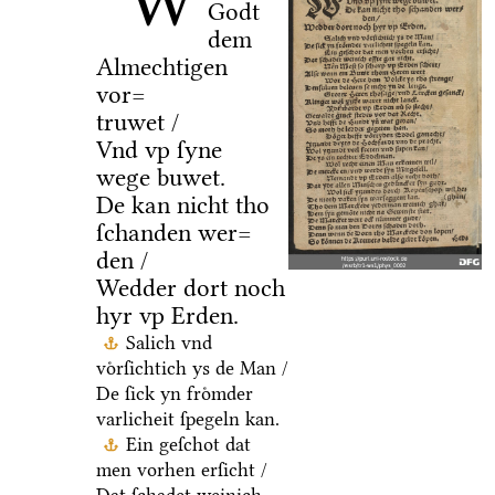
W
Godt
dem
Almechtigen
vor=
truwet /
Vnd vp ſyne
wege buwet.
De kan nicht tho
ſchanden wer=
den /
Wedder dort noch
hyr vp Erden.
Salich vnd
voͤrſichtich ys de Man /
De ſick yn froͤmder
varlicheit ſpegeln kan.
Ein geſchot dat
men vorhen erſicht /