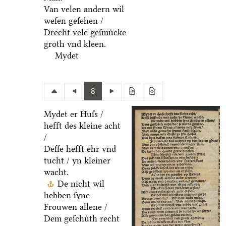
Van velen andern wil
weſen geſehen /
Drecht vele geſmuͤcke
groth vnd kleen.
Mydet
8
Mydet er Huſs /
hefft des kleine acht
/
Deſſe hefft ehr vnd
tucht / yn kleiner
wacht.
De nicht wil
hebben ſyne
Frouwen allene /
Dem geſchuͤth recht