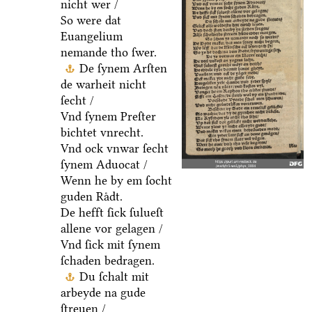
nicht wer /
So were dat
Euangelium
nemande tho ſwer.
De ſynem Arſten
de warheit nicht
ſecht /
Vnd ſynem Preſter
bichtet vnrecht.
Vnd ock vnwar ſecht
ſynem Aduocat /
Wenn he by em ſocht
guden Raͤdt.
De hefft ſick ſulueſt
allene vor gelagen /
Vnd ſick mit ſynem
ſchaden bedragen.
Du ſchalt mit
arbeyde na gude
ſtreuen /