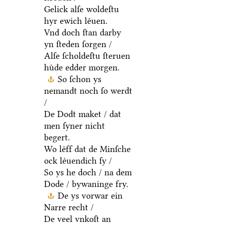
Gelick alſe woldeſtu
hyr ewich leͤuen.
Vnd doch ſtan darby
yn ſteden ſorgen /
Alſe ſcholdeſtu ſteruen
huͤde edder morgen.
So ſchon ys
nemandt noch ſo werdt
/
De Dodt maket / dat
men ſyner nicht
begert.
Wo leͤff dat de Minſche
ock leͤuendich ſy /
So ys he doch / na dem
Dode / bywaninge fry.
De ys vorwar ein
Narre recht /
De veel vnkoſt an