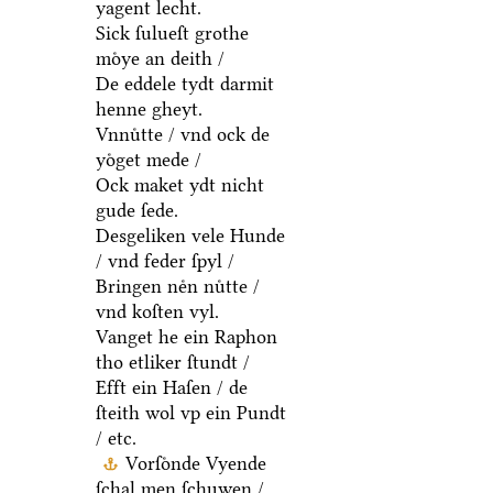
yagent lecht.
Sick ſulueſt grothe
moͤye an deith /
De eddele tydt darmit
henne gheyt.
Vnnuͤtte / vnd ock de
yoͤget mede /
Ock maket ydt nicht
gude ſede.
Desgeliken vele Hunde
/ vnd feder ſpyl /
Bringen neͤn nuͤtte /
vnd koſten vyl.
Vanget he ein Raphon
tho etliker ſtundt /
Efft ein Haſen / de
ſteith wol vp ein Pundt
/ etc.
Vorſoͤnde Vyende
ſchal men ſchuwen /