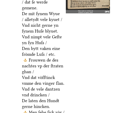
/ dat ſe werde
gemene.
De mit ſynem Wyue
/ alletydt vele kyuet /
Vnd nicht gerne yn
ſynem Huſe blyuet.
Vnd nimpt vele Geſte
yn ſyn Huſs /
Den bytt vaken eine
froͤmde Luſs / etc.
Frouwen de des
nachtes vp der ſtraten
ghan /
Vnd dat voͤfftinck
vmme den vinger ſlan.
Vnd de vele dantzen
vnd drincken /
De laten den Hundt
gerne hincken.
Men ſehe ſick voͤr /