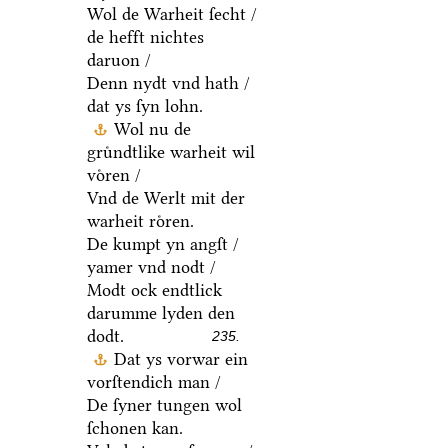
Wol de Warheit ſecht /
de hefft nichtes
daruon /
Denn nydt vnd hath /
dat ys ſyn lohn.
Wol nu de
gruͤndtlike warheit wil
voͤren /
Vnd de Werlt mit der
warheit roͤren.
De kumpt yn angſt /
yamer vnd nodt /
Modt ock endtlick
darumme lyden den
dodt.
235.
Dat ys vorwar ein
vorſtendich man /
De ſyner tungen wol
ſchonen kan.