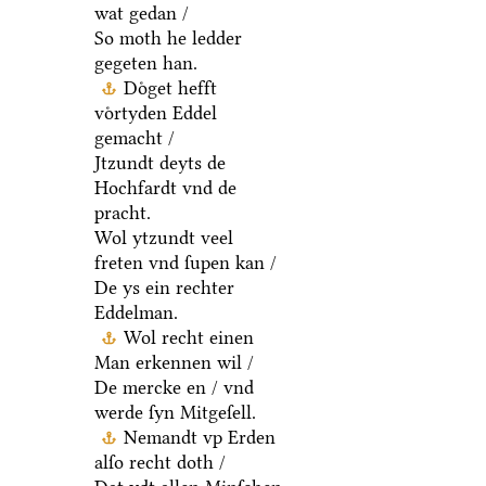
wat gedan /
So moth he ledder
gegeten han.
Doͤget hefft
voͤrtyden Eddel
gemacht /
Jtzundt deyts de
Hochfardt vnd de
pracht.
Wol ytzundt veel
freten vnd ſupen kan /
De ys ein rechter
Eddelman.
Wol recht einen
Man erkennen wil /
De mercke en / vnd
werde ſyn Mitgeſell.
Nemandt vp Erden
alſo recht doth /