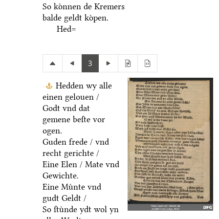
So koͤnnen de Kremers
balde geldt koͤpen.
Hed=
3
Hedden wy alle
einen gelouen /
Godt vnd dat
gemene beſte vor
ogen.
Guden frede / vnd
recht gerichte /
Eine Elen / Mate vnd
Gewichte.
Eine Muͤnte vnd
gudt Geldt /
So ſtuͤnde ydt wol yn