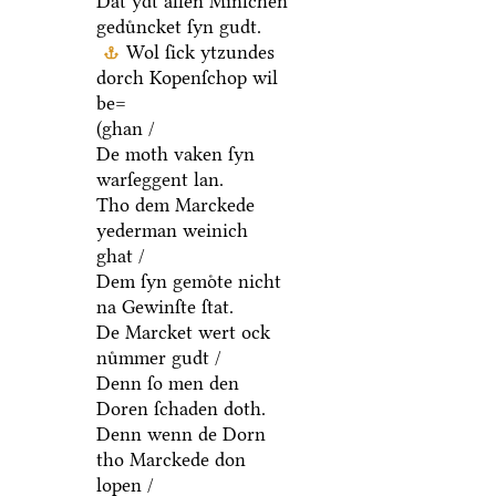
Dat ydt allen Minſchen
geduͤncket ſyn gudt.
Wol ſick ytzundes
dorch Kopenſchop wil
be=
(ghan /
De moth vaken ſyn
warſeggent lan.
Tho dem Marckede
yederman weinich
ghat /
Dem ſyn gemoͤte nicht
na Gewinſte ſtat.
De Marcket wert ock
nuͤmmer gudt /
Denn ſo men den
Doren ſchaden doth.
Denn wenn de Dorn
tho Marckede don
lopen /