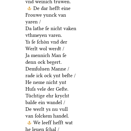
vnd weinich truwen.
De dar hefft eine
Frouwe yunck van
yaren /
Da lathe ſe nicht vaken
vthmeyen varen.
Ys ſe ſchoͤn vnd der
Werlt wol werdt /
Ja mennich Man ſe
denn ock begert.
Demſuluen Manne /
rade ick ock ynt beſte /
He neme nicht ynt
Huſs vele der Geſte.
Tuͤchtige ehr krycht
balde ein wandel /
De werlt ys nu vull
van ſolckem handel.
We leeff hefft wat
he leuen ſchal /