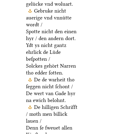
geluͤcke vnd woluart.
Gebruke nicht
auerige vnd vnnuͤtte
wordt /
Spotte nicht den einen
hyr / den andern dort.
Ydt ys nicht gantz
ehrlick de Luͤde
beſpotten /
Solckes gehoͤrt Narren
tho edder ſotten.
De de warheit tho
ſeggen nicht ſchont /
De wert van Gade hyr
na ewich belohnt.
De hilligen Schrifft
/ moth men billick
lauen /
Denn ſe ſweuet allen