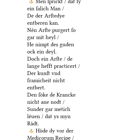
Men ſprickt / dat ſy
ein ſalich Man /
De der Arſtedye
entberen kan.
Neͤn Arſte purgert ſo
gar mit heyl /
He nimpt des guden
ock ein deyl.
Doch ein Arſte / de
lange hefft practicert /
Der kunſt vnd
framicheit nicht
entbert.
Den ſoͤke de Krancke
nicht ane nodt /
Sunder gar metich
leͤuen / dat ys myn
Raͤdt.
Hoͤde dy vor der
Medicorum Recipe /