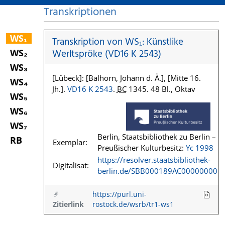
Transkriptionen
WS₁
Transkription von WS₁: Künstlike
WS₂
Werltspröke (VD16 K 2543)
WS₃
[Lübeck]: [Balhorn, Johann d. Ä.], [Mitte 16.
WS₄
Jh.].
VD16 K 2543
.
BC
1345. 48 Bl., Oktav
WS₅
WS₆
WS₇
Berlin, Staatsbibliothek zu Berlin –
RB
Exemplar:
Preußischer Kulturbesitz:
Yc 1998
https://resolver.staatsbibliothek-
Digitalisat:
berlin.de/SBB000189AC00000000
https://purl.uni-
Zitierlink
rostock.de/wsrb/tr1-ws1