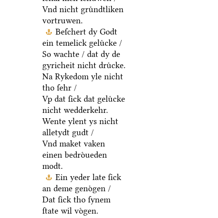
Vnd nicht gruͤndtliken
vortruwen.
Beſchert dy Godt
ein temelick geluͤcke /
So wachte / dat dy de
gyricheit nicht druͤcke.
Na Rykedom yle nicht
tho ſehr /
Vp dat ſick dat geluͤcke
nicht wedderkehr.
Wente ylent ys nicht
alletydt gudt /
Vnd maket vaken
einen bedroͤueden
modt.
Ein yeder late ſick
an deme genoͤgen /
Dat ſick tho ſynem
ſtate wil voͤgen.