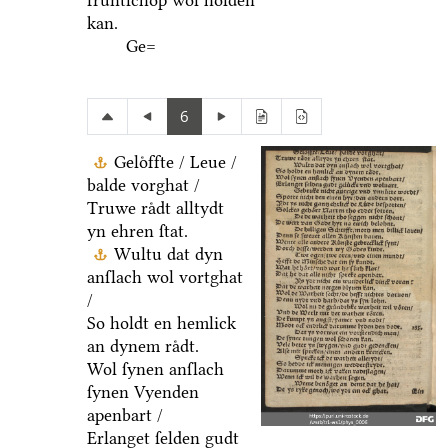
fruͤntſchop wol holden
kan.
Ge=
6
Geloͤffte / Leue /
balde vorghat /
Truwe raͤdt alltydt
yn ehren ſtat.
Wultu dat dyn
anſlach wol vortghat
/
So holdt en hemlick
an dynem raͤdt.
Wol ſynen anſlach
ſynen Vyenden
apenbart /
Erlanget ſelden gudt