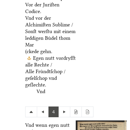
Vor der Juriſten
Codice.
Vnd vor der
Alchimiſten Sublime /
Sonſt werſtu mit einem
leddigen Buͤdel thom
Mar
(ckede gehn.
Egen nutt vordryfft
alle Rechte /
Alle Fruͤndtſchop /
geſelſchop vnd
geſlechte.
Vnd
4
Vnd wenn egen nutt