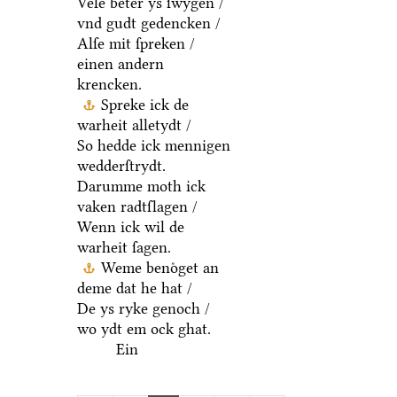
Vele beter ys ſwygen /
vnd gudt gedencken /
Alſe mit ſpreken /
einen andern
krencken.
Spreke ick de
warheit alletydt /
So hedde ick mennigen
wedderſtrydt.
Darumme moth ick
vaken radtſlagen /
Wenn ick wil de
warheit ſagen.
Weme benoͤget an
deme dat he hat /
De ys ryke genoch /
wo ydt em ock ghat.
Ein