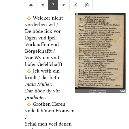
7
Welcker nicht
vorderben wil /
De hoͤde ſick vor
loͤgen vnd ſpel.
Vorkauffen vnd
Boͤrgeſchafft /
Vor Wyuen vnd
boͤſer Geſelſchafft.
Jck weth ein
krudt / dat heth
mala Mulier,
Dar hoͤde dy voͤr
prudenter.
Grothen Heren
vnde ſchoͤnen Frouwen
/
Schal men veel denen