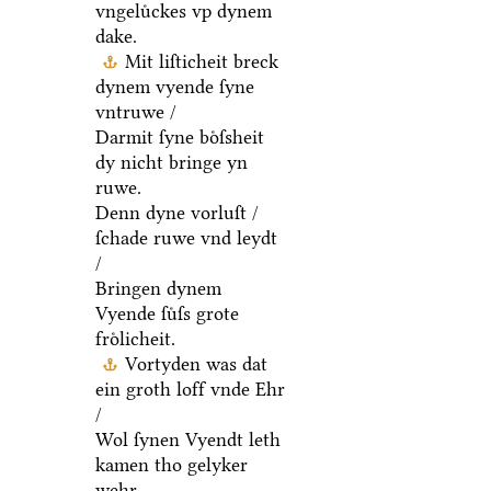
vngeluͤckes vp dynem
dake.
Mit liſticheit breck
dynem vyende ſyne
vntruwe /
Darmit ſyne boͤſsheit
dy nicht bringe yn
ruwe.
Denn dyne vorluſt /
ſchade ruwe vnd leydt
/
Bringen dynem
Vyende ſuͤſs grote
froͤlicheit.
Vortyden was dat
ein groth loff vnde Ehr
/
Wol ſynen Vyendt leth
kamen tho gelyker
wehr.