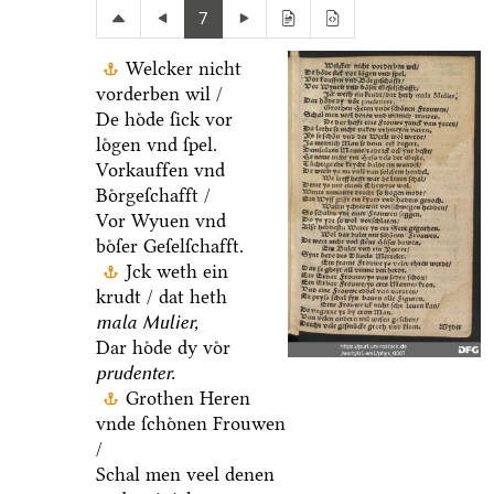
7
Welcker nicht
vorderben wil /
De hoͤde ſick vor
loͤgen vnd ſpel.
Vorkauffen vnd
Boͤrgeſchafft /
Vor Wyuen vnd
boͤſer Geſelſchafft.
Jck weth ein
krudt / dat heth
mala Mulier,
Dar hoͤde dy voͤr
prudenter.
Grothen Heren
vnde ſchoͤnen Frouwen
/
Schal men veel denen