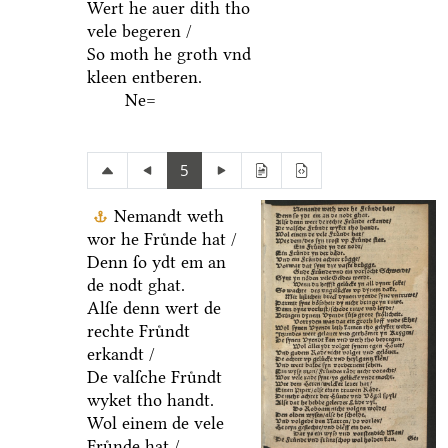
Wert he auer dith tho
vele begeren /
So moth he groth vnd
kleen entberen.
Ne=
5
Nemandt weth
wor he Fruͤnde hat /
Denn ſo ydt em an
de nodt ghat.
Alſe denn wert de
rechte Fruͤndt
erkandt /
De valſche Fruͤndt
wyket tho handt.
Wol einem de vele
Fruͤnde hat /