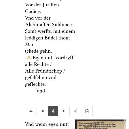
Vor der Juriſten
Codice.
Vnd vor der
Alchimiſten Sublime /
Sonſt werſtu mit einem
leddigen Buͤdel thom
Mar
(ckede gehn.
Egen nutt vordryfft
alle Rechte /
Alle Fruͤndtſchop /
geſelſchop vnd
geſlechte.
Vnd
4
Vnd wenn egen nutt