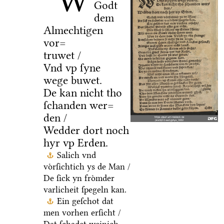
W
Godt
dem
Almechtigen
vor=
truwet /
Vnd vp ſyne
wege buwet.
De kan nicht tho
ſchanden wer=
den /
Wedder dort noch
hyr vp Erden.
Salich vnd
voͤrſichtich ys de Man /
De ſick yn froͤmder
varlicheit ſpegeln kan.
Ein geſchot dat
men vorhen erſicht /