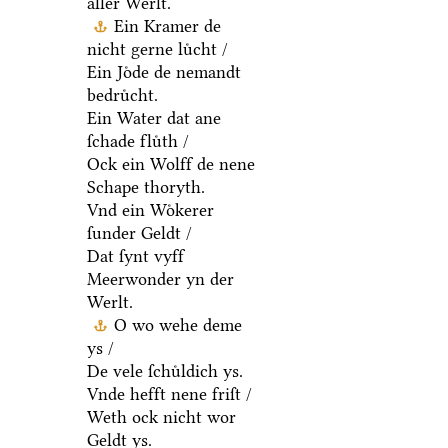
aller Werlt.
Ein Kramer de
nicht gerne luͤcht /
Ein Joͤde de nemandt
bedruͤcht.
Ein Water dat ane
ſchade fluͤth /
Ock ein Wolff de nene
Schape thoryth.
Vnd ein Woͤkerer
ſunder Geldt /
Dat ſynt vyff
Meerwonder yn der
Werlt.
O wo wehe deme
ys /
De vele ſchuͤldich ys.
Vnde hefft nene friſt /
Weth ock nicht wor
Geldt ys.