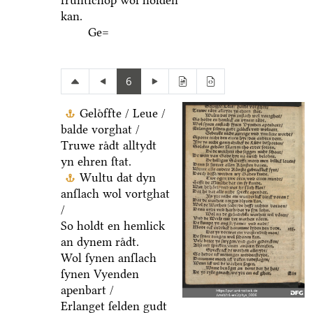
fruͤntſchop wol holden
kan.
Ge=
6
Geloͤffte / Leue /
balde vorghat /
Truwe raͤdt alltydt
yn ehren ſtat.
Wultu dat dyn
anſlach wol vortghat
/
So holdt en hemlick
an dynem raͤdt.
Wol ſynen anſlach
ſynen Vyenden
apenbart /
Erlanget ſelden gudt