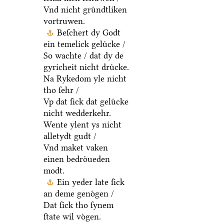
Vnd nicht gruͤndtliken
vortruwen.
Beſchert dy Godt
ein temelick geluͤcke /
So wachte / dat dy de
gyricheit nicht druͤcke.
Na Rykedom yle nicht
tho ſehr /
Vp dat ſick dat geluͤcke
nicht wedderkehr.
Wente ylent ys nicht
alletydt gudt /
Vnd maket vaken
einen bedroͤueden
modt.
Ein yeder late ſick
an deme genoͤgen /
Dat ſick tho ſynem
ſtate wil voͤgen.