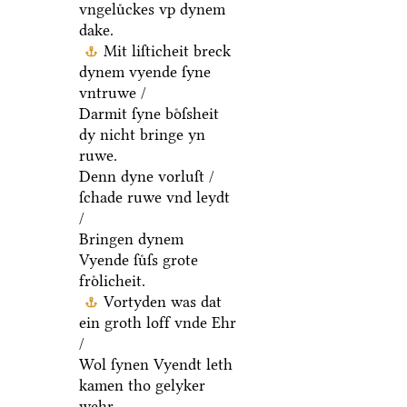
vngeluͤckes vp dynem
dake.
Mit liſticheit breck
dynem vyende ſyne
vntruwe /
Darmit ſyne boͤſsheit
dy nicht bringe yn
ruwe.
Denn dyne vorluſt /
ſchade ruwe vnd leydt
/
Bringen dynem
Vyende ſuͤſs grote
froͤlicheit.
Vortyden was dat
ein groth loff vnde Ehr
/
Wol ſynen Vyendt leth
kamen tho gelyker
wehr.