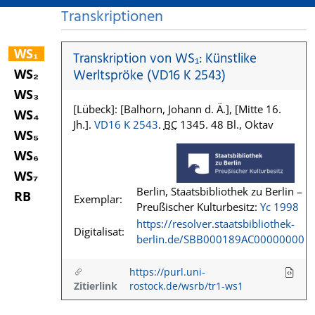
Transkriptionen
WS₁
Transkription von WS₁: Künstlike
WS₂
Werltspröke (VD16 K 2543)
WS₃
[Lübeck]: [Balhorn, Johann d. Ä.], [Mitte 16.
WS₄
Jh.].
VD16 K 2543
.
BC
1345. 48 Bl., Oktav
WS₅
WS₆
WS₇
Berlin, Staatsbibliothek zu Berlin –
RB
Exemplar:
Preußischer Kulturbesitz:
Yc 1998
https://resolver.staatsbibliothek-
Digitalisat:
berlin.de/SBB000189AC00000000
https://purl.uni-
Zitierlink
rostock.de/wsrb/tr1-ws1