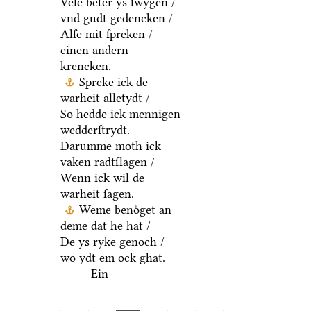
Vele beter ys ſwygen /
vnd gudt gedencken /
Alſe mit ſpreken /
einen andern
krencken.
Spreke ick de
warheit alletydt /
So hedde ick mennigen
wedderſtrydt.
Darumme moth ick
vaken radtſlagen /
Wenn ick wil de
warheit ſagen.
Weme benoͤget an
deme dat he hat /
De ys ryke genoch /
wo ydt em ock ghat.
Ein