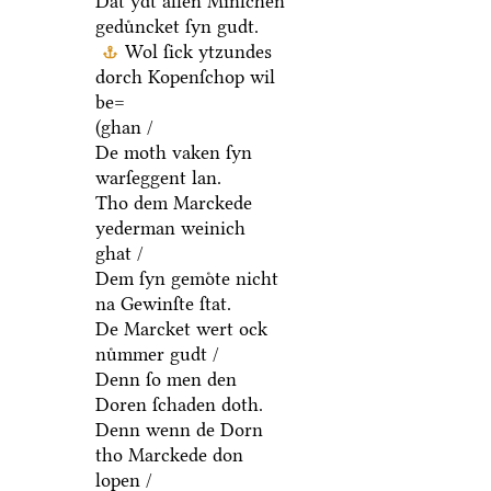
Dat ydt allen Minſchen
geduͤncket ſyn gudt.
Wol ſick ytzundes
dorch Kopenſchop wil
be=
(ghan /
De moth vaken ſyn
warſeggent lan.
Tho dem Marckede
yederman weinich
ghat /
Dem ſyn gemoͤte nicht
na Gewinſte ſtat.
De Marcket wert ock
nuͤmmer gudt /
Denn ſo men den
Doren ſchaden doth.
Denn wenn de Dorn
tho Marckede don
lopen /