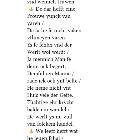
vnd weinich truwen.
De dar hefft eine
Frouwe yunck van
yaren /
Da lathe ſe nicht vaken
vthmeyen varen.
Ys ſe ſchoͤn vnd der
Werlt wol werdt /
Ja mennich Man ſe
denn ock begert.
Demſuluen Manne /
rade ick ock ynt beſte /
He neme nicht ynt
Huſs vele der Geſte.
Tuͤchtige ehr krycht
balde ein wandel /
De werlt ys nu vull
van ſolckem handel.
We leeff hefft wat
he leuen ſchal /