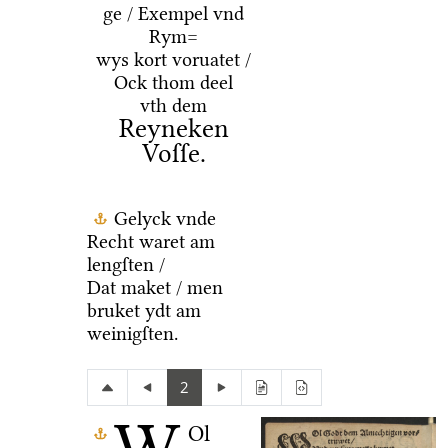
ge / Exempel vnd
Rym=
wys kort voruatet /
Ock thom deel
vth dem
Reyneken
Voſſe.
Gelyck vnde
Recht waret am
lengſten /
Dat maket / men
bruket ydt am
weinigſten.
2
Ol