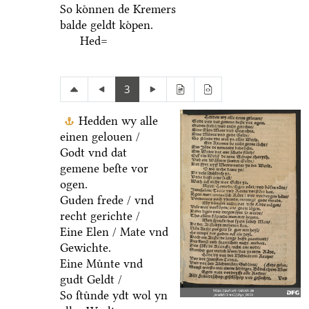
So koͤnnen de Kremers
balde geldt koͤpen.
Hed=
3
Hedden wy alle
einen gelouen /
Godt vnd dat
gemene beſte vor
ogen.
Guden frede / vnd
recht gerichte /
Eine Elen / Mate vnd
Gewichte.
Eine Muͤnte vnd
gudt Geldt /
So ſtuͤnde ydt wol yn