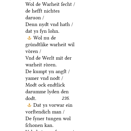
Wol de Warheit ſecht /
de hefft nichtes
daruon /
Denn nydt vnd hath /
dat ys ſyn lohn.
Wol nu de
gruͤndtlike warheit wil
voͤren /
Vnd de Werlt mit der
warheit roͤren.
De kumpt yn angſt /
yamer vnd nodt /
Modt ock endtlick
darumme lyden den
dodt.
235.
Dat ys vorwar ein
vorſtendich man /
De ſyner tungen wol
ſchonen kan.