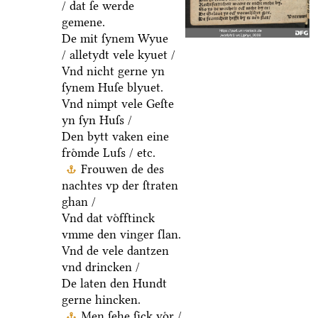
/ dat ſe werde
gemene.
De mit ſynem Wyue
/ alletydt vele kyuet /
Vnd nicht gerne yn
ſynem Huſe blyuet.
Vnd nimpt vele Geſte
yn ſyn Huſs /
Den bytt vaken eine
froͤmde Luſs / etc.
Frouwen de des
nachtes vp der ſtraten
ghan /
Vnd dat voͤfftinck
vmme den vinger ſlan.
Vnd de vele dantzen
vnd drincken /
De laten den Hundt
gerne hincken.
Men ſehe ſick voͤr /