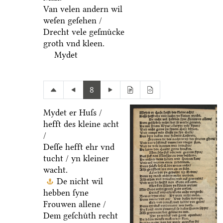
Van velen andern wil
weſen geſehen /
Drecht vele geſmuͤcke
groth vnd kleen.
Mydet
8
Mydet er Huſs /
hefft des kleine acht
/
Deſſe hefft ehr vnd
tucht / yn kleiner
wacht.
De nicht wil
hebben ſyne
Frouwen allene /
Dem geſchuͤth recht