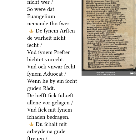
nicht wer /
So were dat
Euangelium
nemande tho ſwer.
De ſynem Arſten
de warheit nicht
ſecht /
Vnd ſynem Preſter
bichtet vnrecht.
Vnd ock vnwar ſecht
ſynem Aduocat /
Wenn he by em ſocht
guden Raͤdt.
De hefft ſick ſulueſt
allene vor gelagen /
Vnd ſick mit ſynem
ſchaden bedragen.
Du ſchalt mit
arbeyde na gude
ſtreuen /