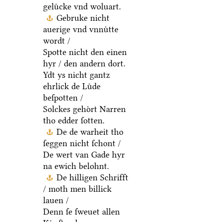
geluͤcke vnd woluart.
Gebruke nicht
auerige vnd vnnuͤtte
wordt /
Spotte nicht den einen
hyr / den andern dort.
Ydt ys nicht gantz
ehrlick de Luͤde
beſpotten /
Solckes gehoͤrt Narren
tho edder ſotten.
De de warheit tho
ſeggen nicht ſchont /
De wert van Gade hyr
na ewich belohnt.
De hilligen Schrifft
/ moth men billick
lauen /
Denn ſe ſweuet allen