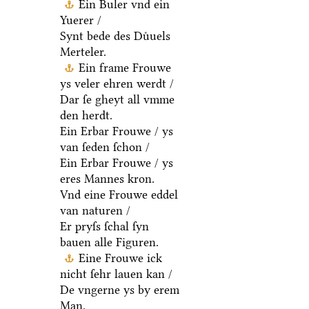
Ein Buler vnd ein
Yuerer /
Synt bede des Duͤuels
Merteler.
Ein frame Frouwe
ys veler ehren werdt /
Dar ſe gheyt all vmme
den herdt.
Ein Erbar Frouwe / ys
van ſeden ſchon /
Ein Erbar Frouwe / ys
eres Mannes kron.
Vnd eine Frouwe eddel
van naturen /
Er pryſs ſchal ſyn
bauen alle Figuren.
Eine Frouwe ick
nicht ſehr lauen kan /
De vngerne ys by erem
Man.