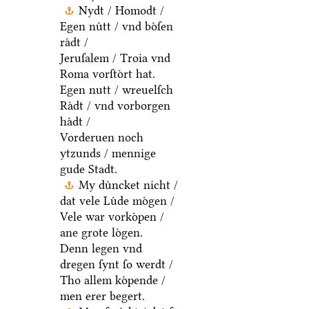
Nydt / Homodt /
Egen nuͤtt / vnd boͤſen
raͤdt /
Jeruſalem / Troia vnd
Roma vorſtoͤrt hat.
Egen nutt / wreuelſch
Raͤdt / vnd vorborgen
haͤdt /
Vorderuen noch
ytzunds / mennige
gude Stadt.
My duͤncket nicht /
dat vele Luͤde moͤgen /
Vele war vorkoͤpen /
ane grote loͤgen.
Denn legen vnd
dregen ſynt ſo werdt /
Tho allem koͤpende /
men erer begert.