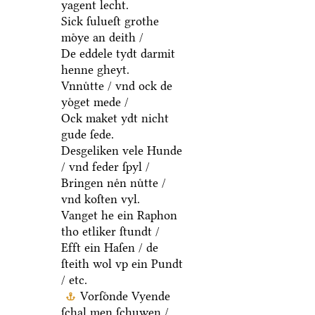
yagent lecht.
Sick ſulueſt grothe
moͤye an deith /
De eddele tydt darmit
henne gheyt.
Vnnuͤtte / vnd ock de
yoͤget mede /
Ock maket ydt nicht
gude ſede.
Desgeliken vele Hunde
/ vnd feder ſpyl /
Bringen neͤn nuͤtte /
vnd koſten vyl.
Vanget he ein Raphon
tho etliker ſtundt /
Efft ein Haſen / de
ſteith wol vp ein Pundt
/ etc.
Vorſoͤnde Vyende
ſchal men ſchuwen /