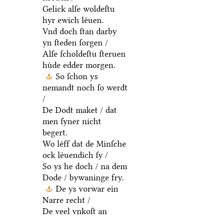
Gelick alſe woldeſtu
hyr ewich leͤuen.
Vnd doch ſtan darby
yn ſteden ſorgen /
Alſe ſcholdeſtu ſteruen
huͤde edder morgen.
So ſchon ys
nemandt noch ſo werdt
/
De Dodt maket / dat
men ſyner nicht
begert.
Wo leͤff dat de Minſche
ock leͤuendich ſy /
So ys he doch / na dem
Dode / bywaninge fry.
De ys vorwar ein
Narre recht /
De veel vnkoſt an