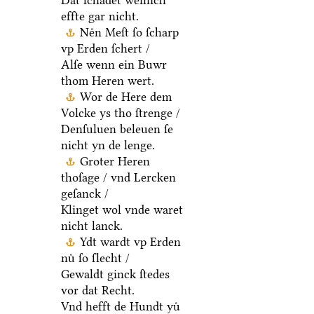
Dat ſchadet weinich
effte gar nicht.
Neͤn Meſt ſo ſcharp
vp Erden ſchert /
Alſe wenn ein Buwr
thom Heren wert.
Wor de Here dem
Volcke ys tho ſtrenge /
Denſuluen beleuen ſe
nicht yn de lenge.
Groter Heren
thoſage / vnd Lercken
geſanck /
Klinget wol vnde waret
nicht lanck.
Ydt wardt vp Erden
nuͤ ſo ſlecht /
Gewaldt ginck ſtedes
vor dat Recht.
Vnd hefft de Hundt yuͤ