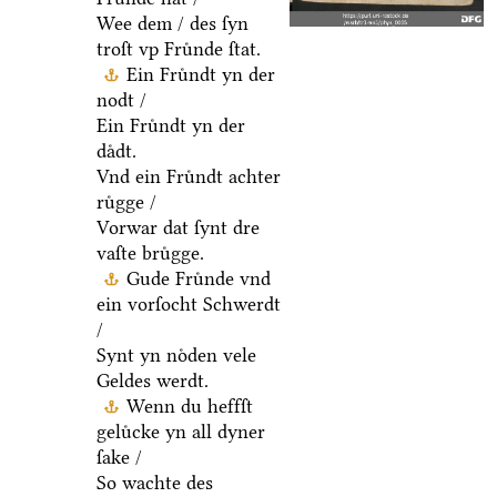
Wee dem / des ſyn
troſt vp Fruͤnde ſtat.
Ein Fruͤndt yn der
nodt /
Ein Fruͤndt yn der
daͤdt.
Vnd ein Fruͤndt achter
ruͤgge /
Vorwar dat ſynt dre
vaſte bruͤgge.
Gude Fruͤnde vnd
ein vorſocht Schwerdt
/
Synt yn noͤden vele
Geldes werdt.
Wenn du heffſt
geluͤcke yn all dyner
ſake /
So wachte des