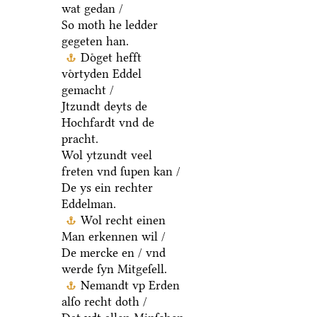
wat gedan /
So moth he ledder
gegeten han.
Doͤget hefft
voͤrtyden Eddel
gemacht /
Jtzundt deyts de
Hochfardt vnd de
pracht.
Wol ytzundt veel
freten vnd ſupen kan /
De ys ein rechter
Eddelman.
Wol recht einen
Man erkennen wil /
De mercke en / vnd
werde ſyn Mitgeſell.
Nemandt vp Erden
alſo recht doth /