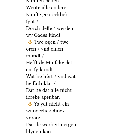
Kuͤnſten bauen.
Wente alle andere
Kuͤnſte gebrecklick
ſynt /
Dorch deſſe / werden
wy Gades kindt.
Twe ogen / twe
oren / vnd einen
mundt /
Hefft de Minſche dat
em ſy kundt.
Wat he hoͤrt / vnd wat
he ſuͤth klar /
Dat he dat alle nicht
ſpreke apenbar.
Ys ydt nicht ein
wunderlick dinck
voran:
Dat de warheit nergen
blyuen kan.