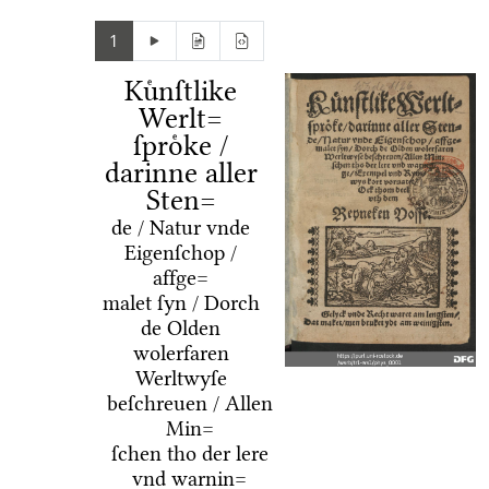
1
Kuͤnſtlike
Werlt=
ſproͤke /
darinne aller
Sten=
de / Natur vnde
Eigenſchop /
affge=
malet ſyn / Dorch
de Olden
wolerfaren
Werltwyſe
beſchreuen / Allen
Min=
ſchen tho der lere
vnd warnin=