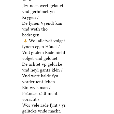
Jtzundes wert gelauet
vnd gerhoͤmet yn
Krygen /
De ſynen Vyendt kan
vnd weth tho
bedregen.
Wol alletydt volget
ſynem egen Hoͤuet /
Vnd gudem Rade nicht
volget vnd geloͤuet.
De achtet vp geluͤcke
vnd heyl gantz kleͤn /
Vnd wert balde ſyn
vorderuent ſehen.
Ein wyſs man /
Fruͤndes raͤdt nicht
voracht /
Wor vele rade ſynt / ys
geluͤcke vnde macht.