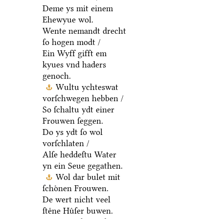
Deme ys mit einem
Ehewyue wol.
Wente nemandt drecht
ſo hogen modt /
Ein Wyff gifft em
kyues vnd haders
genoch.
Wultu ychteswat
vorſchwegen hebben /
So ſchaltu ydt einer
Frouwen ſeggen.
Do ys ydt ſo wol
vorſchlaten /
Alſe heddeſtu Water
yn ein Seue gegathen.
Wol dar bulet mit
ſchoͤnen Frouwen.
De wert nicht veel
ſteͤne Huͤſer buwen.