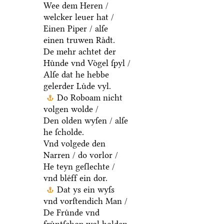
Wee dem Heren /
welcker leuer hat /
Einen Piper / alſe
einen truwen Raͤdt.
De mehr achtet der
Huͤnde vnd Voͤgel ſpyl /
Alſe dat he hebbe
gelerder Luͤde vyl.
Do Roboam nicht
volgen wolde /
Den olden wyſen / alſe
he ſcholde.
Vnd volgede den
Narren / do vorlor /
He teyn geſlechte /
vnd bleͤff ein dor.
Dat ys ein wyſs
vnd vorſtendich Man /
De Fruͤnde vnd