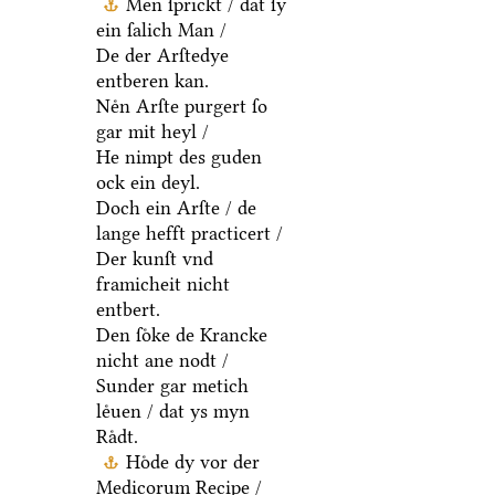
Men ſprickt / dat ſy
ein ſalich Man /
De der Arſtedye
entberen kan.
Neͤn Arſte purgert ſo
gar mit heyl /
He nimpt des guden
ock ein deyl.
Doch ein Arſte / de
lange hefft practicert /
Der kunſt vnd
framicheit nicht
entbert.
Den ſoͤke de Krancke
nicht ane nodt /
Sunder gar metich
leͤuen / dat ys myn
Raͤdt.
Hoͤde dy vor der
Medicorum Recipe /