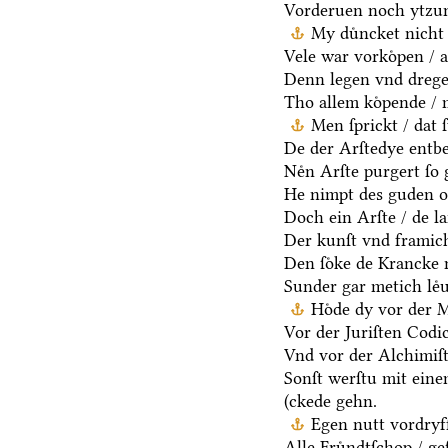
Vorderuen noch ytzun
My duͤncket nicht 
Vele war vorkoͤpen / a
Denn legen vnd dregen
Tho allem koͤpende / 
Men ſprickt / dat 
De der Arſtedye entb
Neͤn Arſte purgert ſo 
He nimpt des guden oc
Doch ein Arſte / de la
Der kunſt vnd framich
Den ſoͤke de Krancke 
Sunder gar metich leͤu
Hoͤde dy vor der 
Vor der Juriſten Codic
Vnd vor der Alchimiſ
Sonſt werſtu mit ein
(ckede gehn.
Egen nutt vordryff
Alle Fruͤndtſchop / ge