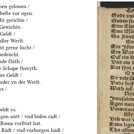
nen gelouen /
beſte vor ogen.
ht gerichte /
 Gewichte.
Geldt /
aller Werlt.
t gerne luͤcht /
edruͤcht.
de fluͤth /
e Schape thoryth.
er Geldt /
nder yn der Werlt.
s /
/
eldt ys.
en nuͤtt / vnd boͤſen raͤdt /
Roma vorſtoͤrt hat.
Raͤdt / vnd vorborgen haͤdt /