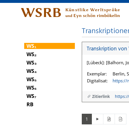
WSRB
Künstlike Werltspröke
Eyn schön rimbökelin
und
Transkriptione
WS₁
Transkription von
WS₂
WS₃
[Lübeck]: [Balhorn, Jo
WS₄
Exemplar:
Berlin, 
WS₅
Digitalisat:
https:/
WS₆
WS₇
Zitierlink
https:/
RB
1