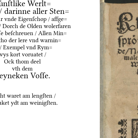
uͤnſtlike Werlt=
 / darinne aller Sten=
ur vnde Eigenſchop / affge=
/ Dorch de Olden wolerfaren
e beſchreuen / Allen Min=
tho der lere vnd warnin=
 / Exempel vnd Rym=
wys kort voruatet /
Ock thom deel
vth dem
eyneken Voſſe.
ht waret am lengſten /
ket ydt am weinigſten.