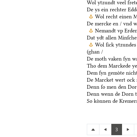
Wol ytzundt veel fret
De ys ein rechter Ed
Wol recht einen M
De mercke en / vnd we
Nemandt vp Erden 
Dat ydt allen Minſche
Wol ſick ytzundes
(ghan /
De moth vaken ſyn wa
Tho dem Marckede ye
Dem ſyn gemoͤte nicht
De Marcket wert ock 
Denn ſo men den Dore
Denn wenn de Dorn t
So koͤnnen de Kremers
3