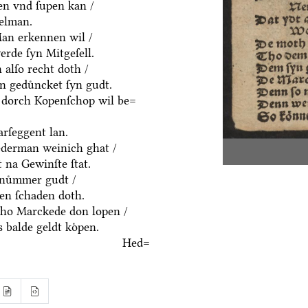
en vnd ſupen kan /
delman.
an erkennen wil /
rde ſyn Mitgeſell.
alſo recht doth /
n geduͤncket ſyn gudt.
 dorch Kopenſchop wil be=
rſeggent lan.
derman weinich ghat /
 na Gewinſte ſtat.
nuͤmmer gudt /
n ſchaden doth.
ho Marckede don lopen /
 balde geldt koͤpen.
Hed=