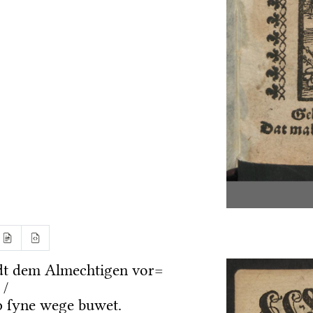
dt dem Almechtigen vor=
 /
 ſyne wege buwet.