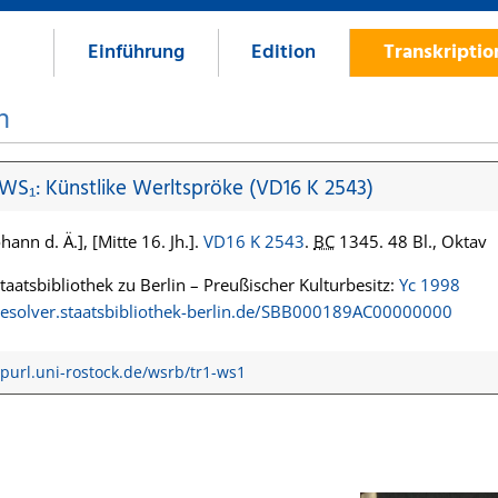
Einführung
Edition
Transkripti
n
 WS₁: Künstlike Werltspröke (VD16 K 2543)
hann d. Ä.], [Mitte 16. Jh.].
VD16 K 2543
.
BC
1345. 48 Bl., Oktav
Staatsbibliothek zu Berlin – Preußischer Kulturbesitz:
Yc 1998
/resolver.staatsbibliothek-berlin.de/SBB000189AC00000000
/purl.uni-rostock.de/wsrb/tr1-ws1