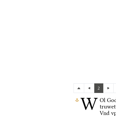
2
W
Ol Go
truwet
Vnd vp