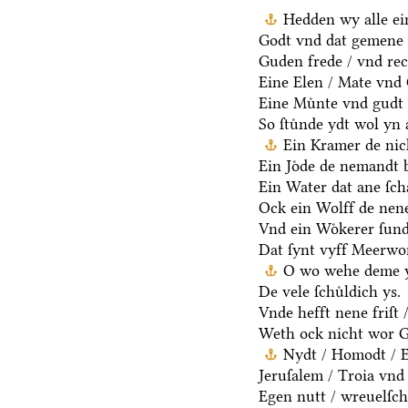
Hedden wy alle ei
Godt vnd dat gemene 
Guden frede / vnd rec
Eine Elen / Mate vnd
Eine Muͤnte vnd gudt 
So ſtuͤnde ydt wol yn 
Ein Kramer de nich
Ein Joͤde de nemandt b
Ein Water dat ane ſcha
Ock ein Wolff de nen
Vnd ein Woͤkerer ſund
Dat ſynt vyff Meerwo
O wo wehe deme y
De vele ſchuͤldich ys.
Vnde hefft nene friſt 
Weth ock nicht wor G
Nydt / Homodt / Eg
Jeruſalem / Troia vnd 
Egen nutt / wreuelſch 