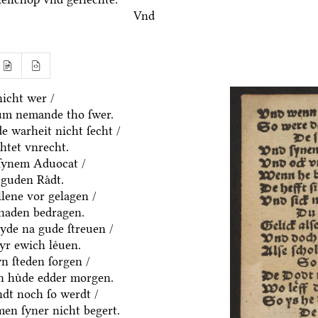
Vnd
icht wer /
um nemande tho ſwer.
e warheit nicht ſecht /
htet vnrecht.
ſynem Aduocat /
guden Raͤdt.
allene vor gelagen /
chaden bedragen.
eyde na gude ſtreuen /
yr ewich leͤuen.
n ſteden ſorgen /
en huͤde edder morgen.
dt noch ſo werdt /
en ſyner nicht begert.