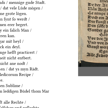
ds / mennige gude Stadt.
/ dat vele Luͤde moͤgen /
ne grote loͤgen.
 ſynt ſo werdt /
men erer begert.
ſy ein ſalich Man /
eren kan.
gar mit heyl /
k ein deyl.
nge hefft practicert /
eit nicht entbert.
nicht ane nodt /
en / dat ys myn Raͤdt.
Medicorum Recipe /
e.
ten Sublime /
em leddigen Buͤdel thom Mar
t alle Rechte /
ſelſchop vnd geſlechte.