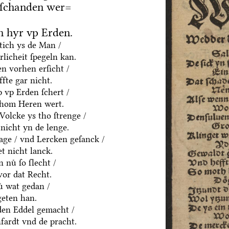
 ſchanden wer=
 hyr vp Erden.
htich ys de Man /
rlicheit ſpegeln kan.
n vorhen erſicht /
fte gar nicht.
p vp Erden ſchert /
thom Heren wert.
olcke ys tho ſtrenge /
nicht yn de lenge.
age / vnd Lercken geſanck /
t nicht lanck.
 nuͤ ſo ſlecht /
vor dat Recht.
ͤ wat gedan /
geten han.
yden Eddel gemacht /
fardt vnd de pracht.