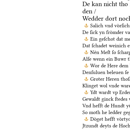
De kan nicht tho
den /
Wedder dort noch
Salich vnd voͤrſic
De ſick yn froͤmder va
Ein geſchot dat me
Dat ſchadet weinich ef
Neͤn Meſt ſo ſchar
Alſe wenn ein Buwr 
Wor de Here dem V
Denſuluen beleuen ſe 
Groter Heren thoſ
Klinget wol vnde ware
Ydt wardt vp Erden
Gewaldt ginck ſtedes 
Vnd hefft de Hundt yu
So moth he ledder ge
Doͤget hefft voͤrt
Jtzundt deyts de Hoch