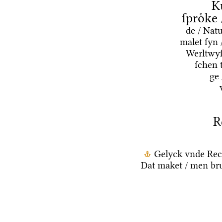
K
ſproͤke
de / Nat
malet ſyn 
Werltwyſ
ſchen 
ge
R
Gelyck vnde Rec
Dat maket / men bru