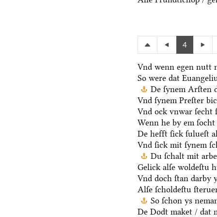
4
Vnd wenn egen nutt n
So were dat Euangeli
De ſynem Arſten d
Vnd ſynem Preſter bic
Vnd ock vnwar ſecht 
Wenn he by em ſocht 
De hefft ſick ſulueſt 
Vnd ſick mit ſynem ſ
Du ſchalt mit arb
Gelick alſe woldeſtu h
Vnd doch ſtan darby y
Alſe ſcholdeſtu ſteru
So ſchon ys neman
De Dodt maket / dat m