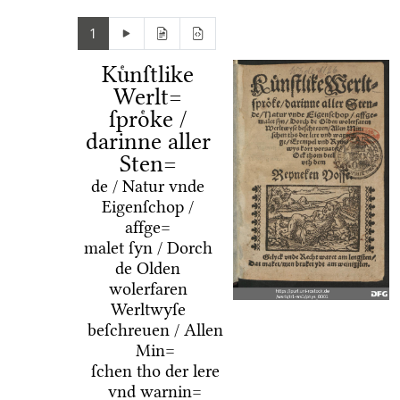
1
Kuͤnſtlike
Werlt=
ſproͤke /
darinne aller
Sten=
de / Natur vnde
Eigenſchop /
affge=
malet ſyn / Dorch
de Olden
wolerfaren
Werltwyſe
beſchreuen / Allen
Min=
ſchen tho der lere
vnd warnin=