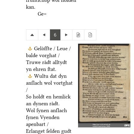
fruͤntſchop wol holden
kan.
Ge=
6
Geloͤffte / Leue /
balde vorghat /
Truwe raͤdt alltydt
yn ehren ſtat.
Wultu dat dyn
anſlach wol vortghat
/
So holdt en hemlick
an dynem raͤdt.
Wol ſynen anſlach
ſynen Vyenden
apenbart /
Erlanget ſelden gudt