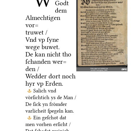
W
Godt
dem
Almechtigen
vor=
truwet /
Vnd vp ſyne
wege buwet.
De kan nicht tho
ſchanden wer=
den /
Wedder dort noch
hyr vp Erden.
Salich vnd
voͤrſichtich ys de Man /
De ſick yn froͤmder
varlicheit ſpegeln kan.
Ein geſchot dat
men vorhen erſicht /