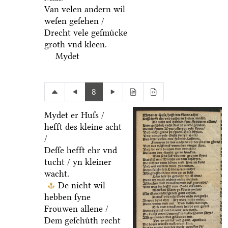
Van velen andern wil
weſen geſehen /
Drecht vele geſmuͤcke
groth vnd kleen.
Mydet
8
Mydet er Huſs /
hefft des kleine acht
/
Deſſe hefft ehr vnd
tucht / yn kleiner
wacht.
De nicht wil
hebben ſyne
Frouwen allene /
Dem geſchuͤth recht