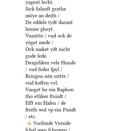
yagent lecht.
Sick ſulueſt grothe
moͤye an deith /
De eddele tydt darmit
henne gheyt.
Vnnuͤtte / vnd ock de
yoͤget mede /
Ock maket ydt nicht
gude ſede.
Desgeliken vele Hunde
/ vnd feder ſpyl /
Bringen neͤn nuͤtte /
vnd koſten vyl.
Vanget he ein Raphon
tho etliker ſtundt /
Efft ein Haſen / de
ſteith wol vp ein Pundt
/ etc.
Vorſoͤnde Vyende
ſchal men ſchuwen /