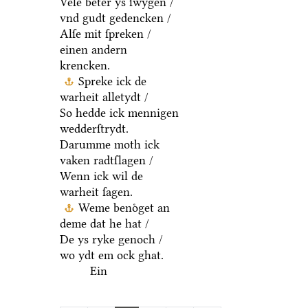
Vele beter ys ſwygen /
vnd gudt gedencken /
Alſe mit ſpreken /
einen andern
krencken.
Spreke ick de
warheit alletydt /
So hedde ick mennigen
wedderſtrydt.
Darumme moth ick
vaken radtſlagen /
Wenn ick wil de
warheit ſagen.
Weme benoͤget an
deme dat he hat /
De ys ryke genoch /
wo ydt em ock ghat.
Ein