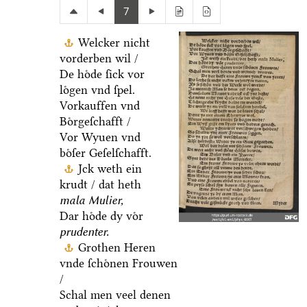
7
Welcker nicht
vorderben wil /
De hoͤde ſick vor
loͤgen vnd ſpel.
Vorkauffen vnd
Boͤrgeſchafft /
Vor Wyuen vnd
boͤſer Geſelſchafft.
Jck weth ein
krudt / dat heth
mala Mulier,
Dar hoͤde dy voͤr
prudenter.
Grothen Heren
vnde ſchoͤnen Frouwen
/
Schal men veel denen