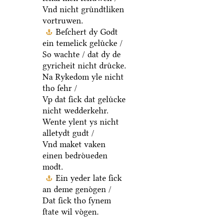
Vnd nicht gruͤndtliken
vortruwen.
Beſchert dy Godt
ein temelick geluͤcke /
So wachte / dat dy de
gyricheit nicht druͤcke.
Na Rykedom yle nicht
tho ſehr /
Vp dat ſick dat geluͤcke
nicht wedderkehr.
Wente ylent ys nicht
alletydt gudt /
Vnd maket vaken
einen bedroͤueden
modt.
Ein yeder late ſick
an deme genoͤgen /
Dat ſick tho ſynem
ſtate wil voͤgen.