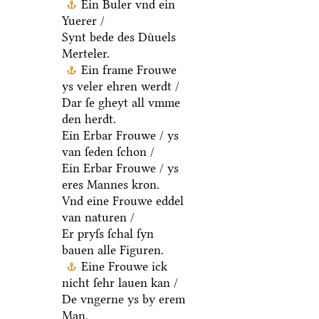
Ein Buler vnd ein
Yuerer /
Synt bede des Duͤuels
Merteler.
Ein frame Frouwe
ys veler ehren werdt /
Dar ſe gheyt all vmme
den herdt.
Ein Erbar Frouwe / ys
van ſeden ſchon /
Ein Erbar Frouwe / ys
eres Mannes kron.
Vnd eine Frouwe eddel
van naturen /
Er pryſs ſchal ſyn
bauen alle Figuren.
Eine Frouwe ick
nicht ſehr lauen kan /
De vngerne ys by erem
Man.