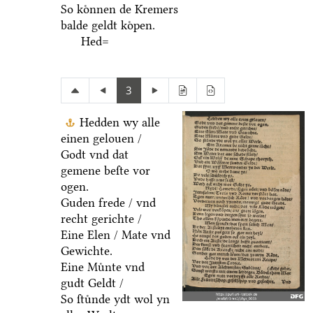
So koͤnnen de Kremers
balde geldt koͤpen.
Hed=
3
Hedden wy alle
einen gelouen /
Godt vnd dat
gemene beſte vor
ogen.
Guden frede / vnd
recht gerichte /
Eine Elen / Mate vnd
Gewichte.
Eine Muͤnte vnd
gudt Geldt /
So ſtuͤnde ydt wol yn