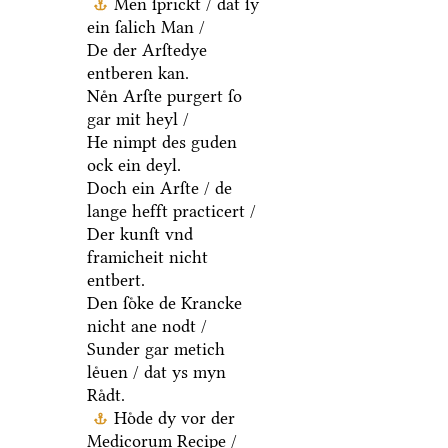
Men ſprickt / dat ſy
ein ſalich Man /
De der Arſtedye
entberen kan.
Neͤn Arſte purgert ſo
gar mit heyl /
He nimpt des guden
ock ein deyl.
Doch ein Arſte / de
lange hefft practicert /
Der kunſt vnd
framicheit nicht
entbert.
Den ſoͤke de Krancke
nicht ane nodt /
Sunder gar metich
leͤuen / dat ys myn
Raͤdt.
Hoͤde dy vor der
Medicorum Recipe /