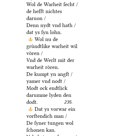
Wol de Warheit ſecht /
de hefft nichtes
daruon /
Denn nydt vnd hath /
dat ys ſyn lohn.
Wol nu de
gruͤndtlike warheit wil
voͤren /
Vnd de Werlt mit der
warheit roͤren.
De kumpt yn angſt /
yamer vnd nodt /
Modt ock endtlick
darumme lyden den
dodt.
235.
Dat ys vorwar ein
vorſtendich man /
De ſyner tungen wol
ſchonen kan.