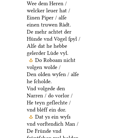
Wee dem Heren /
welcker leuer hat /
Einen Piper / alſe
einen truwen Raͤdt.
De mehr achtet der
Huͤnde vnd Voͤgel ſpyl /
Alſe dat he hebbe
gelerder Luͤde vyl.
Do Roboam nicht
volgen wolde /
Den olden wyſen / alſe
he ſcholde.
Vnd volgede den
Narren / do vorlor /
He teyn geſlechte /
vnd bleͤff ein dor.
Dat ys ein wyſs
vnd vorſtendich Man /
De Fruͤnde vnd