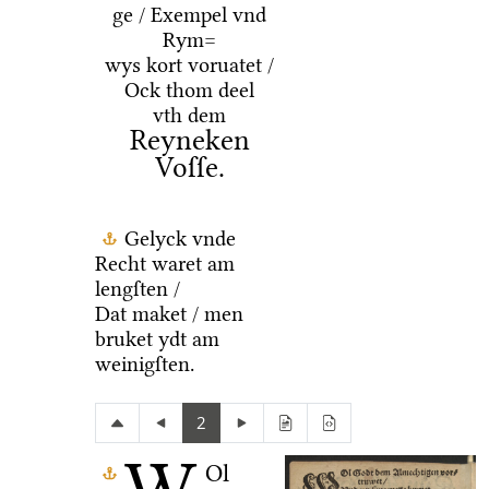
ge / Exempel vnd
Rym=
wys kort voruatet /
Ock thom deel
vth dem
Reyneken
Voſſe.
Gelyck vnde
Recht waret am
lengſten /
Dat maket / men
bruket ydt am
weinigſten.
2
Ol