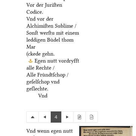
Vor der Juriſten
Codice.
Vnd vor der
Alchimiſten Sublime /
Sonſt werſtu mit einem
leddigen Buͤdel thom
Mar
(ckede gehn.
Egen nutt vordryfft
alle Rechte /
Alle Fruͤndtſchop /
geſelſchop vnd
geſlechte.
Vnd
4
Vnd wenn egen nutt