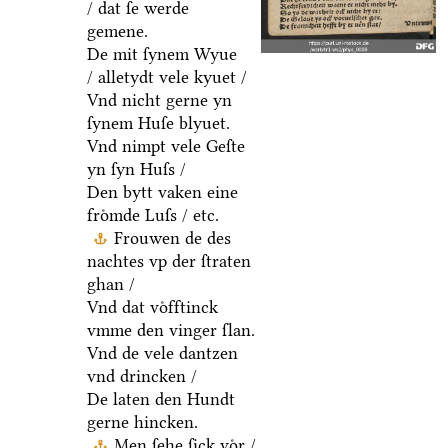
/ dat ſe werde
gemene.
De mit ſynem Wyue
/ alletydt vele kyuet /
Vnd nicht gerne yn
ſynem Huſe blyuet.
Vnd nimpt vele Geſte
yn ſyn Huſs /
Den bytt vaken eine
froͤmde Luſs / etc.
Frouwen de des
nachtes vp der ſtraten
ghan /
Vnd dat voͤfftinck
vmme den vinger ſlan.
Vnd de vele dantzen
vnd drincken /
De laten den Hundt
gerne hincken.
Men ſehe ſick voͤr /