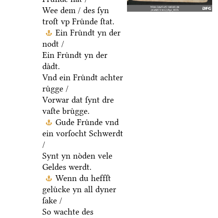
Wee dem / des ſyn
troſt vp Fruͤnde ſtat.
Ein Fruͤndt yn der
nodt /
Ein Fruͤndt yn der
daͤdt.
Vnd ein Fruͤndt achter
ruͤgge /
Vorwar dat ſynt dre
vaſte bruͤgge.
Gude Fruͤnde vnd
ein vorſocht Schwerdt
/
Synt yn noͤden vele
Geldes werdt.
Wenn du heffſt
geluͤcke yn all dyner
ſake /
So wachte des