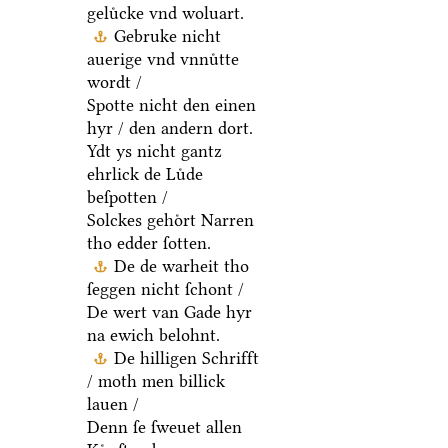
geluͤcke vnd woluart.
Gebruke nicht
auerige vnd vnnuͤtte
wordt /
Spotte nicht den einen
hyr / den andern dort.
Ydt ys nicht gantz
ehrlick de Luͤde
beſpotten /
Solckes gehoͤrt Narren
tho edder ſotten.
De de warheit tho
ſeggen nicht ſchont /
De wert van Gade hyr
na ewich belohnt.
De hilligen Schrifft
/ moth men billick
lauen /
Denn ſe ſweuet allen