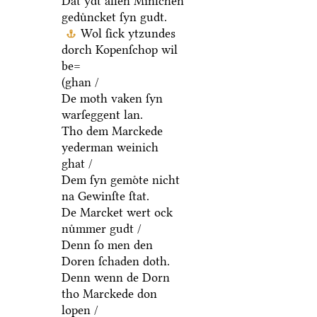
Dat ydt allen Minſchen
geduͤncket ſyn gudt.
Wol ſick ytzundes
dorch Kopenſchop wil
be=
(ghan /
De moth vaken ſyn
warſeggent lan.
Tho dem Marckede
yederman weinich
ghat /
Dem ſyn gemoͤte nicht
na Gewinſte ſtat.
De Marcket wert ock
nuͤmmer gudt /
Denn ſo men den
Doren ſchaden doth.
Denn wenn de Dorn
tho Marckede don
lopen /