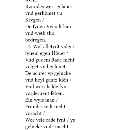
Jtzundes wert gelauet
vnd gerhoͤmet yn
Krygen /
De ſynen Vyendt kan
vnd weth tho
bedregen.
Wol alletydt volget
ſynem egen Hoͤuet /
Vnd gudem Rade nicht
volget vnd geloͤuet.
De achtet vp geluͤcke
vnd heyl gantz kleͤn /
Vnd wert balde ſyn
vorderuent ſehen.
Ein wyſs man /
Fruͤndes raͤdt nicht
voracht /
Wor vele rade ſynt / ys
geluͤcke vnde macht.