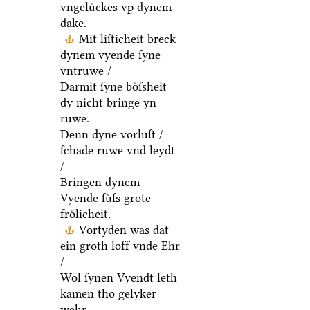
vngeluͤckes vp dynem
dake.
Mit liſticheit breck
dynem vyende ſyne
vntruwe /
Darmit ſyne boͤſsheit
dy nicht bringe yn
ruwe.
Denn dyne vorluſt /
ſchade ruwe vnd leydt
/
Bringen dynem
Vyende ſuͤſs grote
froͤlicheit.
Vortyden was dat
ein groth loff vnde Ehr
/
Wol ſynen Vyendt leth
kamen tho gelyker
wehr.