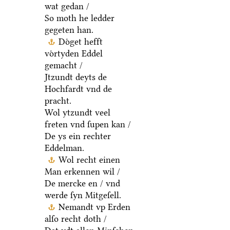
wat gedan /
So moth he ledder
gegeten han.
Doͤget hefft
voͤrtyden Eddel
gemacht /
Jtzundt deyts de
Hochfardt vnd de
pracht.
Wol ytzundt veel
freten vnd ſupen kan /
De ys ein rechter
Eddelman.
Wol recht einen
Man erkennen wil /
De mercke en / vnd
werde ſyn Mitgeſell.
Nemandt vp Erden
alſo recht doth /