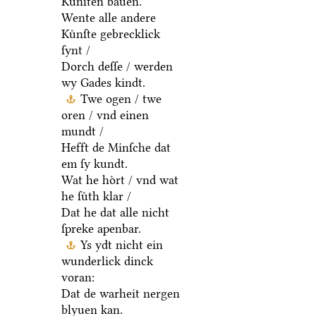
Kuͤnſten bauen.
Wente alle andere
Kuͤnſte gebrecklick
ſynt /
Dorch deſſe / werden
wy Gades kindt.
Twe ogen / twe
oren / vnd einen
mundt /
Hefft de Minſche dat
em ſy kundt.
Wat he hoͤrt / vnd wat
he ſuͤth klar /
Dat he dat alle nicht
ſpreke apenbar.
Ys ydt nicht ein
wunderlick dinck
voran:
Dat de warheit nergen
blyuen kan.