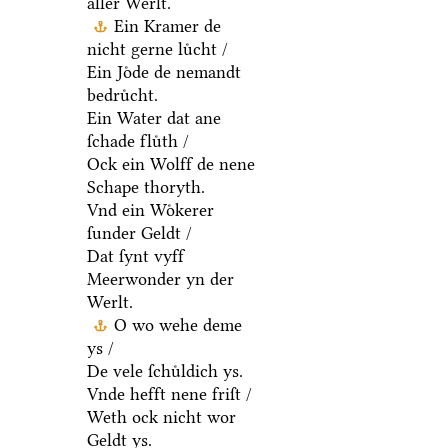
aller Werlt.
Ein Kramer de
nicht gerne luͤcht /
Ein Joͤde de nemandt
bedruͤcht.
Ein Water dat ane
ſchade fluͤth /
Ock ein Wolff de nene
Schape thoryth.
Vnd ein Woͤkerer
ſunder Geldt /
Dat ſynt vyff
Meerwonder yn der
Werlt.
O wo wehe deme
ys /
De vele ſchuͤldich ys.
Vnde hefft nene friſt /
Weth ock nicht wor
Geldt ys.