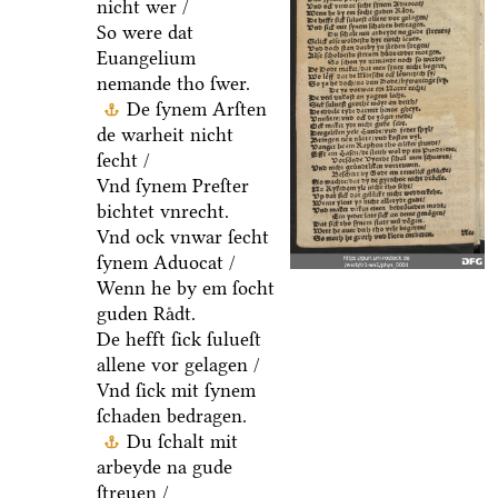
nicht wer /
So were dat
Euangelium
nemande tho ſwer.
De ſynem Arſten
de warheit nicht
ſecht /
Vnd ſynem Preſter
bichtet vnrecht.
Vnd ock vnwar ſecht
ſynem Aduocat /
Wenn he by em ſocht
guden Raͤdt.
De hefft ſick ſulueſt
allene vor gelagen /
Vnd ſick mit ſynem
ſchaden bedragen.
Du ſchalt mit
arbeyde na gude
ſtreuen /