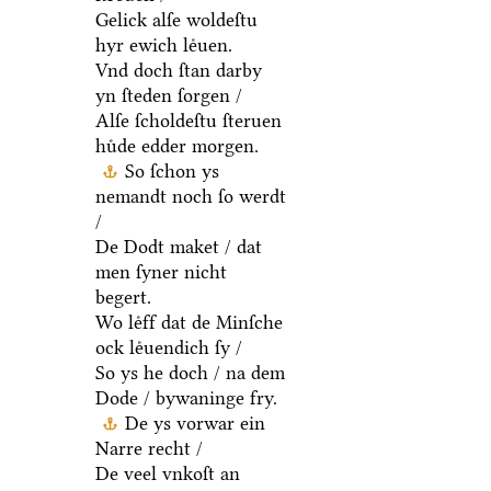
Gelick alſe woldeſtu
hyr ewich leͤuen.
Vnd doch ſtan darby
yn ſteden ſorgen /
Alſe ſcholdeſtu ſteruen
huͤde edder morgen.
So ſchon ys
nemandt noch ſo werdt
/
De Dodt maket / dat
men ſyner nicht
begert.
Wo leͤff dat de Minſche
ock leͤuendich ſy /
So ys he doch / na dem
Dode / bywaninge fry.
De ys vorwar ein
Narre recht /
De veel vnkoſt an