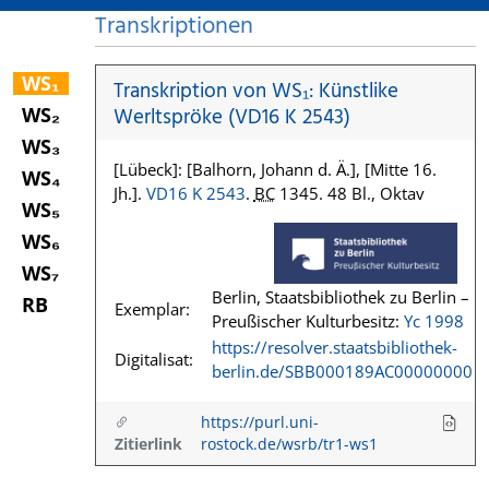
Transkriptionen
WS₁
Transkription von WS₁: Künstlike
WS₂
Werltspröke (VD16 K 2543)
WS₃
[Lübeck]: [Balhorn, Johann d. Ä.], [Mitte 16.
WS₄
Jh.].
VD16 K 2543
.
BC
1345. 48 Bl., Oktav
WS₅
WS₆
WS₇
Berlin, Staatsbibliothek zu Berlin –
RB
Exemplar:
Preußischer Kulturbesitz:
Yc 1998
https://resolver.staatsbibliothek-
Digitalisat:
berlin.de/SBB000189AC00000000
https://purl.uni-
Zitierlink
rostock.de/wsrb/tr1-ws1