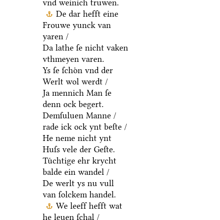
vnd weinich truwen.
De dar hefft eine
Frouwe yunck van
yaren /
Da lathe ſe nicht vaken
vthmeyen varen.
Ys ſe ſchoͤn vnd der
Werlt wol werdt /
Ja mennich Man ſe
denn ock begert.
Demſuluen Manne /
rade ick ock ynt beſte /
He neme nicht ynt
Huſs vele der Geſte.
Tuͤchtige ehr krycht
balde ein wandel /
De werlt ys nu vull
van ſolckem handel.
We leeff hefft wat
he leuen ſchal /