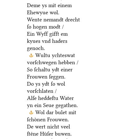
Deme ys mit einem
Ehewyue wol.
Wente nemandt drecht
ſo hogen modt /
Ein Wyff gifft em
kyues vnd haders
genoch.
Wultu ychteswat
vorſchwegen hebben /
So ſchaltu ydt einer
Frouwen ſeggen.
Do ys ydt ſo wol
vorſchlaten /
Alſe heddeſtu Water
yn ein Seue gegathen.
Wol dar bulet mit
ſchoͤnen Frouwen.
De wert nicht veel
ſteͤne Huͤſer buwen.