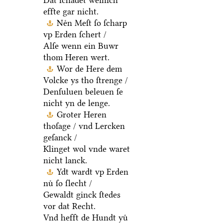
Dat ſchadet weinich
effte gar nicht.
Neͤn Meſt ſo ſcharp
vp Erden ſchert /
Alſe wenn ein Buwr
thom Heren wert.
Wor de Here dem
Volcke ys tho ſtrenge /
Denſuluen beleuen ſe
nicht yn de lenge.
Groter Heren
thoſage / vnd Lercken
geſanck /
Klinget wol vnde waret
nicht lanck.
Ydt wardt vp Erden
nuͤ ſo ſlecht /
Gewaldt ginck ſtedes
vor dat Recht.
Vnd hefft de Hundt yuͤ