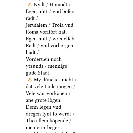
Nydt / Homodt /
Egen nuͤtt / vnd boͤſen
raͤdt /
Jeruſalem / Troia vnd
Roma vorſtoͤrt hat.
Egen nutt / wreuelſch
Raͤdt / vnd vorborgen
haͤdt /
Vorderuen noch
ytzunds / mennige
gude Stadt.
My duͤncket nicht /
dat vele Luͤde moͤgen /
Vele war vorkoͤpen /
ane grote loͤgen.
Denn legen vnd
dregen ſynt ſo werdt /
Tho allem koͤpende /
men erer begert.