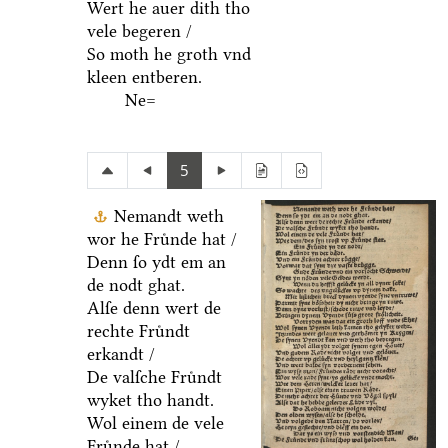
Wert he auer dith tho
vele begeren /
So moth he groth vnd
kleen entberen.
Ne=
5
Nemandt weth
wor he Fruͤnde hat /
Denn ſo ydt em an
de nodt ghat.
Alſe denn wert de
rechte Fruͤndt
erkandt /
De valſche Fruͤndt
wyket tho handt.
Wol einem de vele
Fruͤnde hat /