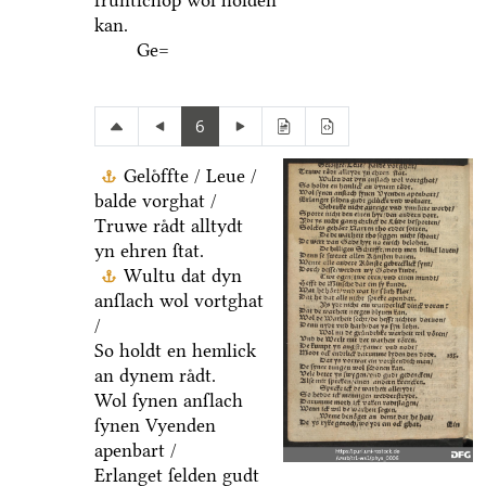
fruͤntſchop wol holden
kan.
Ge=
6
Geloͤffte / Leue /
balde vorghat /
Truwe raͤdt alltydt
yn ehren ſtat.
Wultu dat dyn
anſlach wol vortghat
/
So holdt en hemlick
an dynem raͤdt.
Wol ſynen anſlach
ſynen Vyenden
apenbart /
Erlanget ſelden gudt