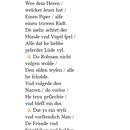
Wee dem Heren /
welcker leuer hat /
Einen Piper / alſe
einen truwen Raͤdt.
De mehr achtet der
Huͤnde vnd Voͤgel ſpyl /
Alſe dat he hebbe
gelerder Luͤde vyl.
Do Roboam nicht
volgen wolde /
Den olden wyſen / alſe
he ſcholde.
Vnd volgede den
Narren / do vorlor /
He teyn geſlechte /
vnd bleͤff ein dor.
Dat ys ein wyſs
vnd vorſtendich Man /
De Fruͤnde vnd