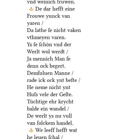
vnd weinich truwen.
De dar hefft eine
Frouwe yunck van
yaren /
Da lathe ſe nicht vaken
vthmeyen varen.
Ys ſe ſchoͤn vnd der
Werlt wol werdt /
Ja mennich Man ſe
denn ock begert.
Demſuluen Manne /
rade ick ock ynt beſte /
He neme nicht ynt
Huſs vele der Geſte.
Tuͤchtige ehr krycht
balde ein wandel /
De werlt ys nu vull
van ſolckem handel.
We leeff hefft wat
he leuen ſchal /