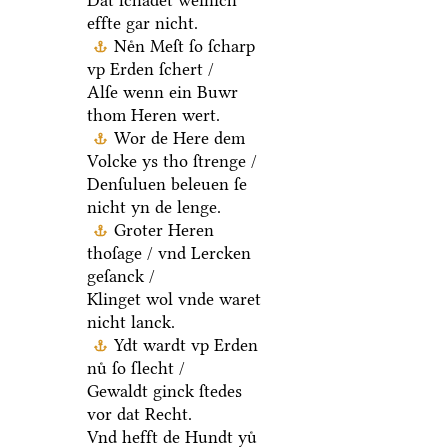
Dat ſchadet weinich
effte gar nicht.
Neͤn Meſt ſo ſcharp
vp Erden ſchert /
Alſe wenn ein Buwr
thom Heren wert.
Wor de Here dem
Volcke ys tho ſtrenge /
Denſuluen beleuen ſe
nicht yn de lenge.
Groter Heren
thoſage / vnd Lercken
geſanck /
Klinget wol vnde waret
nicht lanck.
Ydt wardt vp Erden
nuͤ ſo ſlecht /
Gewaldt ginck ſtedes
vor dat Recht.
Vnd hefft de Hundt yuͤ