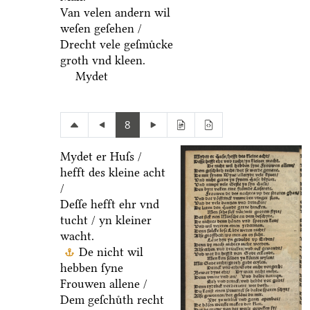
Van velen andern wil
weſen geſehen /
Drecht vele geſmuͤcke
groth vnd kleen.
Mydet
8
Mydet er Huſs /
hefft des kleine acht
/
Deſſe hefft ehr vnd
tucht / yn kleiner
wacht.
De nicht wil
hebben ſyne
Frouwen allene /
Dem geſchuͤth recht