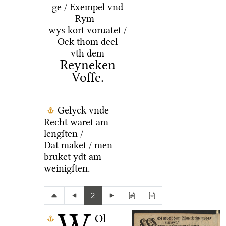
ge / Exempel vnd
Rym=
wys kort voruatet /
Ock thom deel
vth dem
Reyneken
Voſſe.
Gelyck vnde
Recht waret am
lengſten /
Dat maket / men
bruket ydt am
weinigſten.
2
Ol