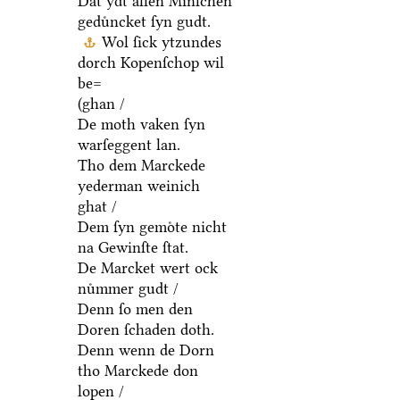
Dat ydt allen Minſchen
geduͤncket ſyn gudt.
Wol ſick ytzundes
dorch Kopenſchop wil
be=
(ghan /
De moth vaken ſyn
warſeggent lan.
Tho dem Marckede
yederman weinich
ghat /
Dem ſyn gemoͤte nicht
na Gewinſte ſtat.
De Marcket wert ock
nuͤmmer gudt /
Denn ſo men den
Doren ſchaden doth.
Denn wenn de Dorn
tho Marckede don
lopen /