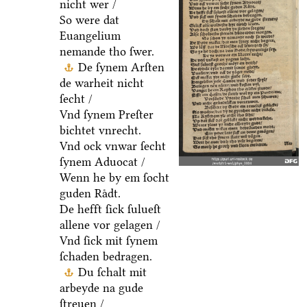
nicht wer /
So were dat
Euangelium
nemande tho ſwer.
De ſynem Arſten
de warheit nicht
ſecht /
Vnd ſynem Preſter
bichtet vnrecht.
Vnd ock vnwar ſecht
ſynem Aduocat /
Wenn he by em ſocht
guden Raͤdt.
De hefft ſick ſulueſt
allene vor gelagen /
Vnd ſick mit ſynem
ſchaden bedragen.
Du ſchalt mit
arbeyde na gude
ſtreuen /