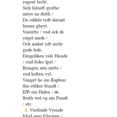
yagent lecht.
Sick ſulueſt grothe
moͤye an deith /
De eddele tydt darmit
henne gheyt.
Vnnuͤtte / vnd ock de
yoͤget mede /
Ock maket ydt nicht
gude ſede.
Desgeliken vele Hunde
/ vnd feder ſpyl /
Bringen neͤn nuͤtte /
vnd koſten vyl.
Vanget he ein Raphon
tho etliker ſtundt /
Efft ein Haſen / de
ſteith wol vp ein Pundt
/ etc.
Vorſoͤnde Vyende
ſchal men ſchuwen /