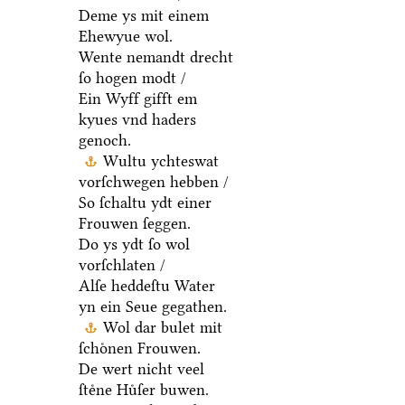
Deme ys mit einem
Ehewyue wol.
Wente nemandt drecht
ſo hogen modt /
Ein Wyff gifft em
kyues vnd haders
genoch.
Wultu ychteswat
vorſchwegen hebben /
So ſchaltu ydt einer
Frouwen ſeggen.
Do ys ydt ſo wol
vorſchlaten /
Alſe heddeſtu Water
yn ein Seue gegathen.
Wol dar bulet mit
ſchoͤnen Frouwen.
De wert nicht veel
ſteͤne Huͤſer buwen.