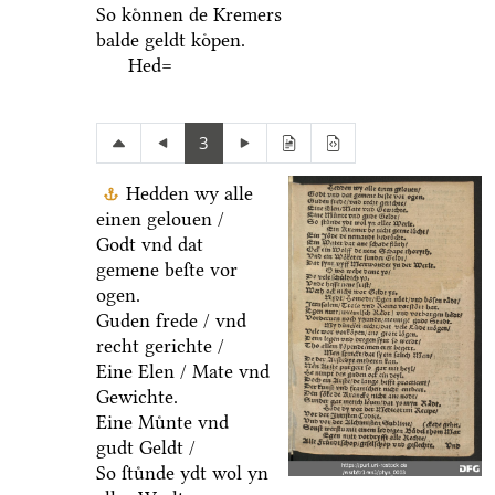
So koͤnnen de Kremers
balde geldt koͤpen.
Hed=
3
Hedden wy alle
einen gelouen /
Godt vnd dat
gemene beſte vor
ogen.
Guden frede / vnd
recht gerichte /
Eine Elen / Mate vnd
Gewichte.
Eine Muͤnte vnd
gudt Geldt /
So ſtuͤnde ydt wol yn