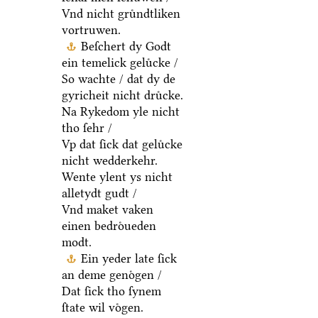
Vnd nicht gruͤndtliken
vortruwen.
Beſchert dy Godt
ein temelick geluͤcke /
So wachte / dat dy de
gyricheit nicht druͤcke.
Na Rykedom yle nicht
tho ſehr /
Vp dat ſick dat geluͤcke
nicht wedderkehr.
Wente ylent ys nicht
alletydt gudt /
Vnd maket vaken
einen bedroͤueden
modt.
Ein yeder late ſick
an deme genoͤgen /
Dat ſick tho ſynem
ſtate wil voͤgen.