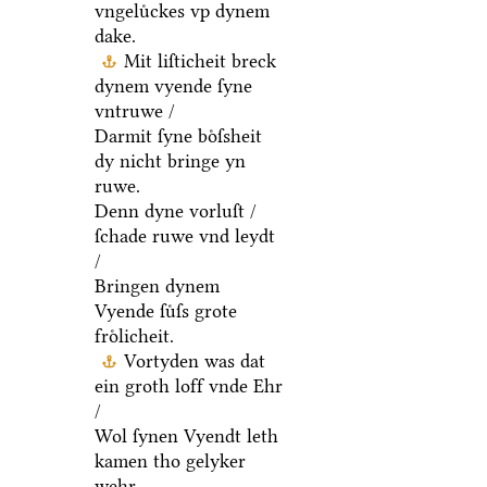
vngeluͤckes vp dynem
dake.
Mit liſticheit breck
dynem vyende ſyne
vntruwe /
Darmit ſyne boͤſsheit
dy nicht bringe yn
ruwe.
Denn dyne vorluſt /
ſchade ruwe vnd leydt
/
Bringen dynem
Vyende ſuͤſs grote
froͤlicheit.
Vortyden was dat
ein groth loff vnde Ehr
/
Wol ſynen Vyendt leth
kamen tho gelyker
wehr.