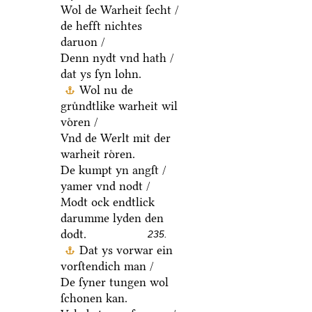
Wol de Warheit ſecht /
de hefft nichtes
daruon /
Denn nydt vnd hath /
dat ys ſyn lohn.
Wol nu de
gruͤndtlike warheit wil
voͤren /
Vnd de Werlt mit der
warheit roͤren.
De kumpt yn angſt /
yamer vnd nodt /
Modt ock endtlick
darumme lyden den
dodt.
235.
Dat ys vorwar ein
vorſtendich man /
De ſyner tungen wol
ſchonen kan.