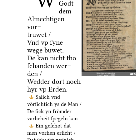
W
Godt
dem
Almechtigen
vor=
truwet /
Vnd vp ſyne
wege buwet.
De kan nicht tho
ſchanden wer=
den /
Wedder dort noch
hyr vp Erden.
Salich vnd
voͤrſichtich ys de Man /
De ſick yn froͤmder
varlicheit ſpegeln kan.
Ein geſchot dat
men vorhen erſicht /