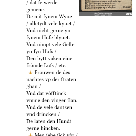
/ dat ſe werde
gemene.
De mit ſynem Wyue
/ alletydt vele kyuet /
Vnd nicht gerne yn
ſynem Huſe blyuet.
Vnd nimpt vele Geſte
yn ſyn Huſs /
Den bytt vaken eine
froͤmde Luſs / etc.
Frouwen de des
nachtes vp der ſtraten
ghan /
Vnd dat voͤfftinck
vmme den vinger ſlan.
Vnd de vele dantzen
vnd drincken /
De laten den Hundt
gerne hincken.
Men ſehe ſick voͤr /