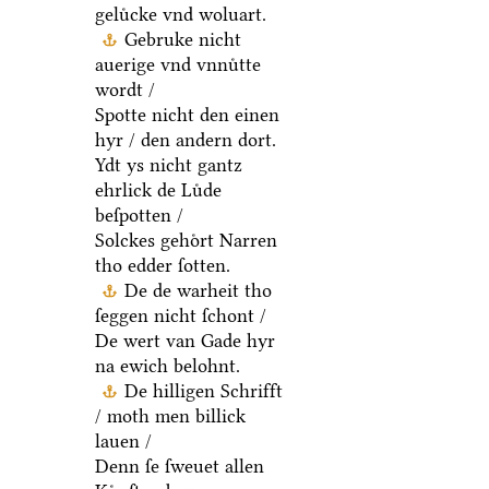
geluͤcke vnd woluart.
Gebruke nicht
auerige vnd vnnuͤtte
wordt /
Spotte nicht den einen
hyr / den andern dort.
Ydt ys nicht gantz
ehrlick de Luͤde
beſpotten /
Solckes gehoͤrt Narren
tho edder ſotten.
De de warheit tho
ſeggen nicht ſchont /
De wert van Gade hyr
na ewich belohnt.
De hilligen Schrifft
/ moth men billick
lauen /
Denn ſe ſweuet allen