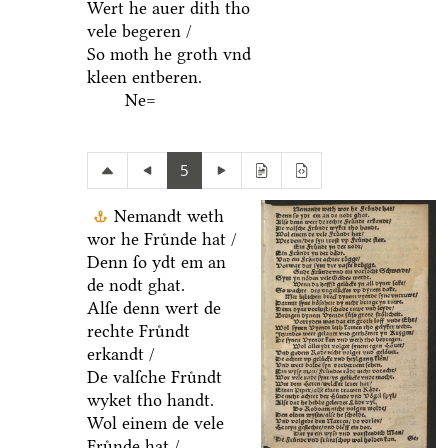
Wert he auer dith tho
vele begeren /
So moth he groth vnd
kleen entberen.
Ne=
5
Nemandt weth
wor he Fruͤnde hat /
Denn ſo ydt em an
de nodt ghat.
Alſe denn wert de
rechte Fruͤndt
erkandt /
De valſche Fruͤndt
wyket tho handt.
Wol einem de vele
Fruͤnde hat /