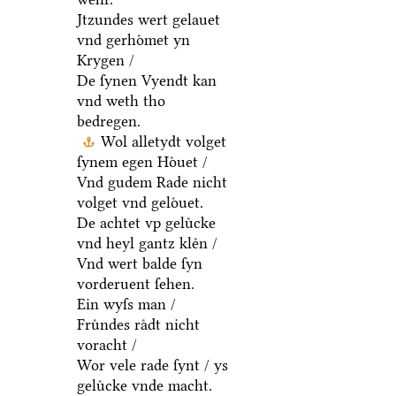
Jtzundes wert gelauet
vnd gerhoͤmet yn
Krygen /
De ſynen Vyendt kan
vnd weth tho
bedregen.
Wol alletydt volget
ſynem egen Hoͤuet /
Vnd gudem Rade nicht
volget vnd geloͤuet.
De achtet vp geluͤcke
vnd heyl gantz kleͤn /
Vnd wert balde ſyn
vorderuent ſehen.
Ein wyſs man /
Fruͤndes raͤdt nicht
voracht /
Wor vele rade ſynt / ys
geluͤcke vnde macht.