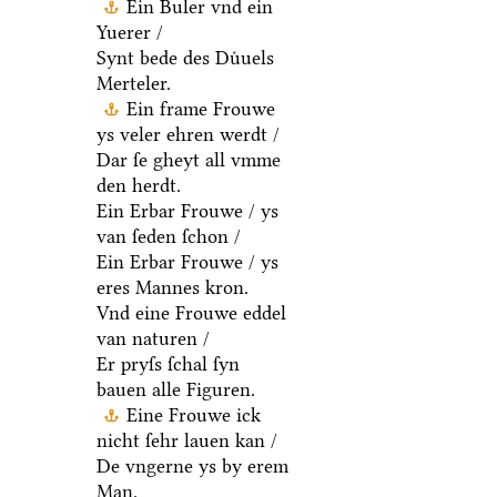
Ein Buler vnd ein
Yuerer /
Synt bede des Duͤuels
Merteler.
Ein frame Frouwe
ys veler ehren werdt /
Dar ſe gheyt all vmme
den herdt.
Ein Erbar Frouwe / ys
van ſeden ſchon /
Ein Erbar Frouwe / ys
eres Mannes kron.
Vnd eine Frouwe eddel
van naturen /
Er pryſs ſchal ſyn
bauen alle Figuren.
Eine Frouwe ick
nicht ſehr lauen kan /
De vngerne ys by erem
Man.