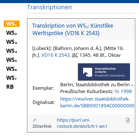
Transkriptionen
WS₁
Transkription von WS₁: Künstlike
WS₂
Werltspröke (VD16 K 2543)
WS₃
[Lübeck]: [Balhorn, Johann d. Ä.], [Mitte 16.
WS₄
Jh.].
VD16 K 2543
.
BC
1345. 48 Bl., Oktav
WS₅
WS₆
WS₇
Berlin, Staatsbibliothek zu Berlin –
RB
Exemplar:
Preußischer Kulturbesitz:
Yc 1998
https://resolver.staatsbibliothek-
Digitalisat:
berlin.de/SBB000189AC00000000
https://purl.uni-
Zitierlink
rostock.de/wsrb/tr1-ws1