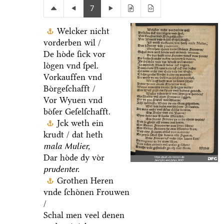
7
Welcker nicht
vorderben wil /
De hoͤde ſick vor
loͤgen vnd ſpel.
Vorkauffen vnd
Boͤrgeſchafft /
Vor Wyuen vnd
boͤſer Geſelſchafft.
Jck weth ein
krudt / dat heth
mala Mulier,
Dar hoͤde dy voͤr
prudenter.
Grothen Heren
vnde ſchoͤnen Frouwen
/
Schal men veel denen