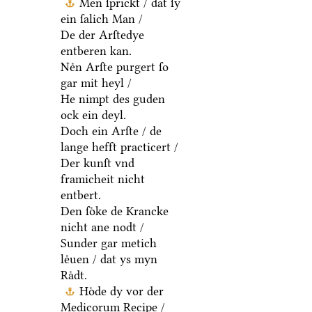
Men ſprickt / dat ſy
ein ſalich Man /
De der Arſtedye
entberen kan.
Neͤn Arſte purgert ſo
gar mit heyl /
He nimpt des guden
ock ein deyl.
Doch ein Arſte / de
lange hefft practicert /
Der kunſt vnd
framicheit nicht
entbert.
Den ſoͤke de Krancke
nicht ane nodt /
Sunder gar metich
leͤuen / dat ys myn
Raͤdt.
Hoͤde dy vor der
Medicorum Recipe /