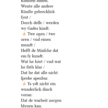
Kuͤnſten bauen.
Wente alle andere
Kuͤnſte gebrecklick
ſynt /
Dorch deſſe / werden
wy Gades kindt.
Twe ogen / twe
oren / vnd einen
mundt /
Hefft de Minſche dat
em ſy kundt.
Wat he hoͤrt / vnd wat
he ſuͤth klar /
Dat he dat alle nicht
ſpreke apenbar.
Ys ydt nicht ein
wunderlick dinck
voran:
Dat de warheit nergen
blyuen kan.