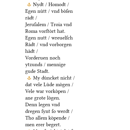
Nydt / Homodt /
Egen nuͤtt / vnd boͤſen
raͤdt /
Jeruſalem / Troia vnd
Roma vorſtoͤrt hat.
Egen nutt / wreuelſch
Raͤdt / vnd vorborgen
haͤdt /
Vorderuen noch
ytzunds / mennige
gude Stadt.
My duͤncket nicht /
dat vele Luͤde moͤgen /
Vele war vorkoͤpen /
ane grote loͤgen.
Denn legen vnd
dregen ſynt ſo werdt /
Tho allem koͤpende /
men erer begert.