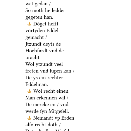
wat gedan /
So moth he ledder
gegeten han.
Doͤget hefft
voͤrtyden Eddel
gemacht /
Jtzundt deyts de
Hochfardt vnd de
pracht.
Wol ytzundt veel
freten vnd ſupen kan /
De ys ein rechter
Eddelman.
Wol recht einen
Man erkennen wil /
De mercke en / vnd
werde ſyn Mitgeſell.
Nemandt vp Erden
alſo recht doth /