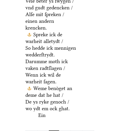
Vele beter ys ſwygen /
vnd gudt gedencken /
Alſe mit ſpreken /
einen andern
krencken.
Spreke ick de
warheit alletydt /
So hedde ick mennigen
wedderſtrydt.
Darumme moth ick
vaken radtſlagen /
Wenn ick wil de
warheit ſagen.
Weme benoͤget an
deme dat he hat /
De ys ryke genoch /
wo ydt em ock ghat.
Ein