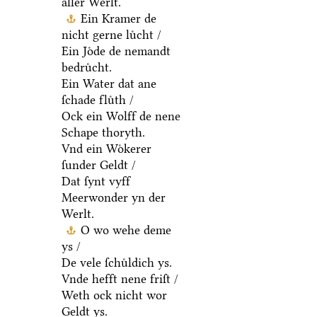
aller Werlt.
Ein Kramer de
nicht gerne luͤcht /
Ein Joͤde de nemandt
bedruͤcht.
Ein Water dat ane
ſchade fluͤth /
Ock ein Wolff de nene
Schape thoryth.
Vnd ein Woͤkerer
ſunder Geldt /
Dat ſynt vyff
Meerwonder yn der
Werlt.
O wo wehe deme
ys /
De vele ſchuͤldich ys.
Vnde hefft nene friſt /
Weth ock nicht wor
Geldt ys.