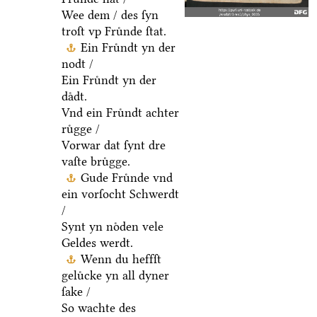
Wee dem / des ſyn
troſt vp Fruͤnde ſtat.
Ein Fruͤndt yn der
nodt /
Ein Fruͤndt yn der
daͤdt.
Vnd ein Fruͤndt achter
ruͤgge /
Vorwar dat ſynt dre
vaſte bruͤgge.
Gude Fruͤnde vnd
ein vorſocht Schwerdt
/
Synt yn noͤden vele
Geldes werdt.
Wenn du heffſt
geluͤcke yn all dyner
ſake /
So wachte des