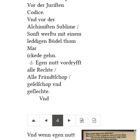
Vor der Juriſten
Codice.
Vnd vor der
Alchimiſten Sublime /
Sonſt werſtu mit einem
leddigen Buͤdel thom
Mar
(ckede gehn.
Egen nutt vordryfft
alle Rechte /
Alle Fruͤndtſchop /
geſelſchop vnd
geſlechte.
Vnd
4
Vnd wenn egen nutt