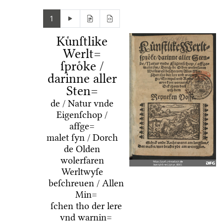
1
Kuͤnſtlike
Werlt=
ſproͤke /
darinne aller
Sten=
de / Natur vnde
Eigenſchop /
affge=
malet ſyn / Dorch
de Olden
wolerfaren
Werltwyſe
beſchreuen / Allen
Min=
ſchen tho der lere
vnd warnin=