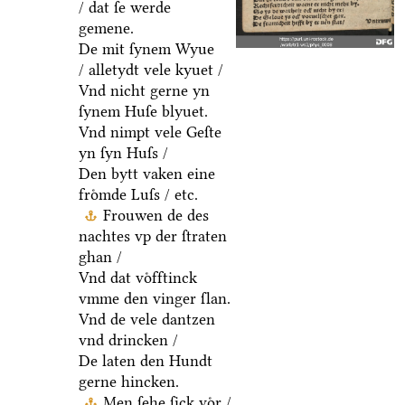
/ dat ſe werde
gemene.
De mit ſynem Wyue
/ alletydt vele kyuet /
Vnd nicht gerne yn
ſynem Huſe blyuet.
Vnd nimpt vele Geſte
yn ſyn Huſs /
Den bytt vaken eine
froͤmde Luſs / etc.
Frouwen de des
nachtes vp der ſtraten
ghan /
Vnd dat voͤfftinck
vmme den vinger ſlan.
Vnd de vele dantzen
vnd drincken /
De laten den Hundt
gerne hincken.
Men ſehe ſick voͤr /