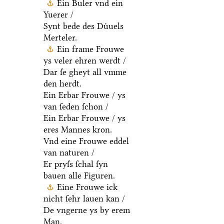
Ein Buler vnd ein
Yuerer /
Synt bede des Duͤuels
Merteler.
Ein frame Frouwe
ys veler ehren werdt /
Dar ſe gheyt all vmme
den herdt.
Ein Erbar Frouwe / ys
van ſeden ſchon /
Ein Erbar Frouwe / ys
eres Mannes kron.
Vnd eine Frouwe eddel
van naturen /
Er pryſs ſchal ſyn
bauen alle Figuren.
Eine Frouwe ick
nicht ſehr lauen kan /
De vngerne ys by erem
Man.