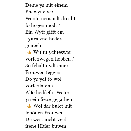
Deme ys mit einem
Ehewyue wol.
Wente nemandt drecht
ſo hogen modt /
Ein Wyff gifft em
kyues vnd haders
genoch.
Wultu ychteswat
vorſchwegen hebben /
So ſchaltu ydt einer
Frouwen ſeggen.
Do ys ydt ſo wol
vorſchlaten /
Alſe heddeſtu Water
yn ein Seue gegathen.
Wol dar bulet mit
ſchoͤnen Frouwen.
De wert nicht veel
ſteͤne Huͤſer buwen.