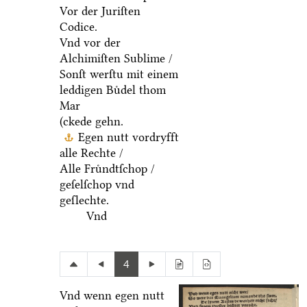
Vor der Juriſten
Codice.
Vnd vor der
Alchimiſten Sublime /
Sonſt werſtu mit einem
leddigen Buͤdel thom
Mar
(ckede gehn.
Egen nutt vordryfft
alle Rechte /
Alle Fruͤndtſchop /
geſelſchop vnd
geſlechte.
Vnd
4
Vnd wenn egen nutt