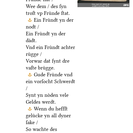
Wee dem / des ſyn
troſt vp Fruͤnde ſtat.
Ein Fruͤndt yn der
nodt /
Ein Fruͤndt yn der
daͤdt.
Vnd ein Fruͤndt achter
ruͤgge /
Vorwar dat ſynt dre
vaſte bruͤgge.
Gude Fruͤnde vnd
ein vorſocht Schwerdt
/
Synt yn noͤden vele
Geldes werdt.
Wenn du heffſt
geluͤcke yn all dyner
ſake /
So wachte des