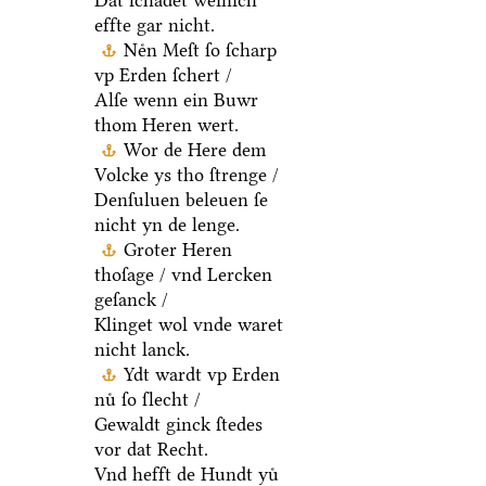
Dat ſchadet weinich
effte gar nicht.
Neͤn Meſt ſo ſcharp
vp Erden ſchert /
Alſe wenn ein Buwr
thom Heren wert.
Wor de Here dem
Volcke ys tho ſtrenge /
Denſuluen beleuen ſe
nicht yn de lenge.
Groter Heren
thoſage / vnd Lercken
geſanck /
Klinget wol vnde waret
nicht lanck.
Ydt wardt vp Erden
nuͤ ſo ſlecht /
Gewaldt ginck ſtedes
vor dat Recht.
Vnd hefft de Hundt yuͤ