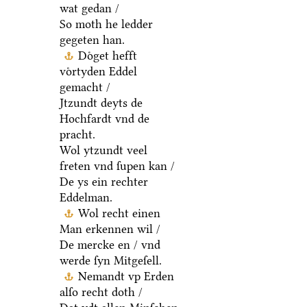
wat gedan /
So moth he ledder
gegeten han.
Doͤget hefft
voͤrtyden Eddel
gemacht /
Jtzundt deyts de
Hochfardt vnd de
pracht.
Wol ytzundt veel
freten vnd ſupen kan /
De ys ein rechter
Eddelman.
Wol recht einen
Man erkennen wil /
De mercke en / vnd
werde ſyn Mitgeſell.
Nemandt vp Erden
alſo recht doth /