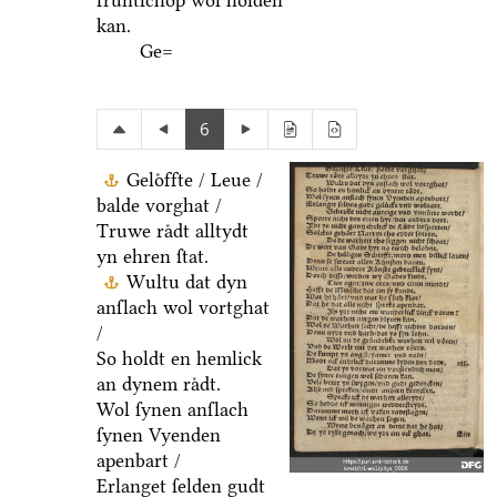
fruͤntſchop wol holden
kan.
Ge=
6
Geloͤffte / Leue /
balde vorghat /
Truwe raͤdt alltydt
yn ehren ſtat.
Wultu dat dyn
anſlach wol vortghat
/
So holdt en hemlick
an dynem raͤdt.
Wol ſynen anſlach
ſynen Vyenden
apenbart /
Erlanget ſelden gudt