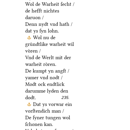
Wol de Warheit ſecht /
de hefft nichtes
daruon /
Denn nydt vnd hath /
dat ys ſyn lohn.
Wol nu de
gruͤndtlike warheit wil
voͤren /
Vnd de Werlt mit der
warheit roͤren.
De kumpt yn angſt /
yamer vnd nodt /
Modt ock endtlick
darumme lyden den
dodt.
235.
Dat ys vorwar ein
vorſtendich man /
De ſyner tungen wol
ſchonen kan.