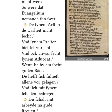
nicht wer /
So were dat
Euangelium
nemande tho ſwer.
De ſynem Arſten
de warheit nicht
ſecht /
Vnd ſynem Preſter
bichtet vnrecht.
Vnd ock vnwar ſecht
ſynem Aduocat /
Wenn he by em ſocht
guden Raͤdt.
De hefft ſick ſulueſt
allene vor gelagen /
Vnd ſick mit ſynem
ſchaden bedragen.
Du ſchalt mit
arbeyde na gude
ſtreuen /