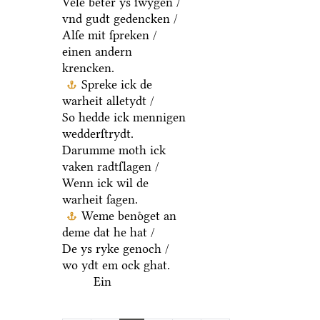
Vele beter ys ſwygen /
vnd gudt gedencken /
Alſe mit ſpreken /
einen andern
krencken.
Spreke ick de
warheit alletydt /
So hedde ick mennigen
wedderſtrydt.
Darumme moth ick
vaken radtſlagen /
Wenn ick wil de
warheit ſagen.
Weme benoͤget an
deme dat he hat /
De ys ryke genoch /
wo ydt em ock ghat.
Ein