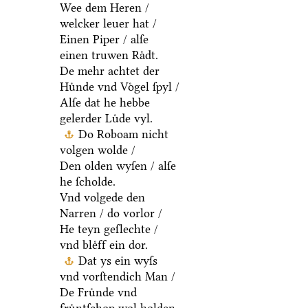
Wee dem Heren /
welcker leuer hat /
Einen Piper / alſe
einen truwen Raͤdt.
De mehr achtet der
Huͤnde vnd Voͤgel ſpyl /
Alſe dat he hebbe
gelerder Luͤde vyl.
Do Roboam nicht
volgen wolde /
Den olden wyſen / alſe
he ſcholde.
Vnd volgede den
Narren / do vorlor /
He teyn geſlechte /
vnd bleͤff ein dor.
Dat ys ein wyſs
vnd vorſtendich Man /
De Fruͤnde vnd