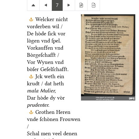
7
Welcker nicht
vorderben wil /
De hoͤde ſick vor
loͤgen vnd ſpel.
Vorkauffen vnd
Boͤrgeſchafft /
Vor Wyuen vnd
boͤſer Geſelſchafft.
Jck weth ein
krudt / dat heth
mala Mulier,
Dar hoͤde dy voͤr
prudenter.
Grothen Heren
vnde ſchoͤnen Frouwen
/
Schal men veel denen