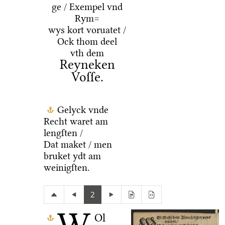
ge / Exempel vnd
Rym=
wys kort voruatet /
Ock thom deel
vth dem
Reyneken
Voſſe.
Gelyck vnde
Recht waret am
lengſten /
Dat maket / men
bruket ydt am
weinigſten.
2
Ol