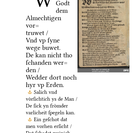
W
Godt
dem
Almechtigen
vor=
truwet /
Vnd vp ſyne
wege buwet.
De kan nicht tho
ſchanden wer=
den /
Wedder dort noch
hyr vp Erden.
Salich vnd
voͤrſichtich ys de Man /
De ſick yn froͤmder
varlicheit ſpegeln kan.
Ein geſchot dat
men vorhen erſicht /