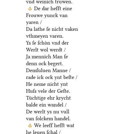
vnd weinich truwen.
De dar hefft eine
Frouwe yunck van
yaren /
Da lathe ſe nicht vaken
vthmeyen varen.
Ys ſe ſchoͤn vnd der
Werlt wol werdt /
Ja mennich Man ſe
denn ock begert.
Demſuluen Manne /
rade ick ock ynt beſte /
He neme nicht ynt
Huſs vele der Geſte.
Tuͤchtige ehr krycht
balde ein wandel /
De werlt ys nu vull
van ſolckem handel.
We leeff hefft wat
he leuen ſchal /