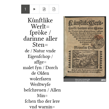
1
Kuͤnſtlike
Werlt=
ſproͤke /
darinne aller
Sten=
de / Natur vnde
Eigenſchop /
affge=
malet ſyn / Dorch
de Olden
wolerfaren
Werltwyſe
beſchreuen / Allen
Min=
ſchen tho der lere
vnd warnin=