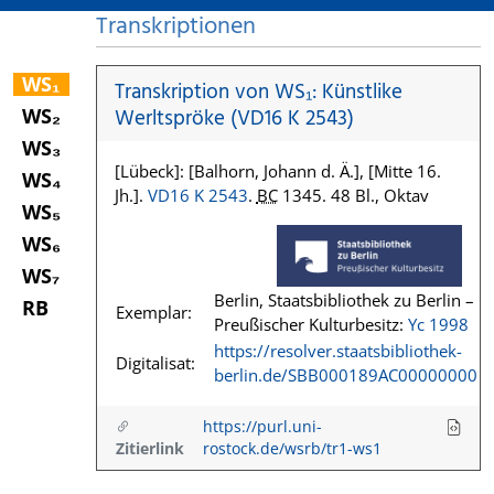
Transkriptionen
WS₁
Transkription von WS₁: Künstlike
WS₂
Werltspröke (VD16 K 2543)
WS₃
[Lübeck]: [Balhorn, Johann d. Ä.], [Mitte 16.
WS₄
Jh.].
VD16 K 2543
.
BC
1345. 48 Bl., Oktav
WS₅
WS₆
WS₇
Berlin, Staatsbibliothek zu Berlin –
RB
Exemplar:
Preußischer Kulturbesitz:
Yc 1998
https://resolver.staatsbibliothek-
Digitalisat:
berlin.de/SBB000189AC00000000
https://purl.uni-
Zitierlink
rostock.de/wsrb/tr1-ws1