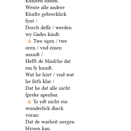
Kuͤnſten bauen.
Wente alle andere
Kuͤnſte gebrecklick
ſynt /
Dorch deſſe / werden
wy Gades kindt.
Twe ogen / twe
oren / vnd einen
mundt /
Hefft de Minſche dat
em ſy kundt.
Wat he hoͤrt / vnd wat
he ſuͤth klar /
Dat he dat alle nicht
ſpreke apenbar.
Ys ydt nicht ein
wunderlick dinck
voran:
Dat de warheit nergen
blyuen kan.