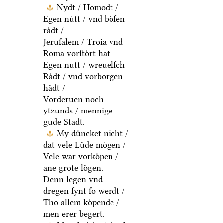
Nydt / Homodt /
Egen nuͤtt / vnd boͤſen
raͤdt /
Jeruſalem / Troia vnd
Roma vorſtoͤrt hat.
Egen nutt / wreuelſch
Raͤdt / vnd vorborgen
haͤdt /
Vorderuen noch
ytzunds / mennige
gude Stadt.
My duͤncket nicht /
dat vele Luͤde moͤgen /
Vele war vorkoͤpen /
ane grote loͤgen.
Denn legen vnd
dregen ſynt ſo werdt /
Tho allem koͤpende /
men erer begert.