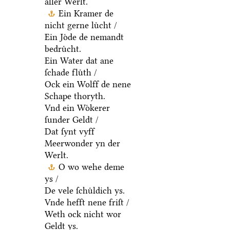
aller Werlt.
Ein Kramer de
nicht gerne luͤcht /
Ein Joͤde de nemandt
bedruͤcht.
Ein Water dat ane
ſchade fluͤth /
Ock ein Wolff de nene
Schape thoryth.
Vnd ein Woͤkerer
ſunder Geldt /
Dat ſynt vyff
Meerwonder yn der
Werlt.
O wo wehe deme
ys /
De vele ſchuͤldich ys.
Vnde hefft nene friſt /
Weth ock nicht wor
Geldt ys.