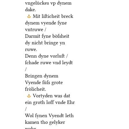
vngeluͤckes vp dynem
dake.
Mit liſticheit breck
dynem vyende ſyne
vntruwe /
Darmit ſyne boͤſsheit
dy nicht bringe yn
ruwe.
Denn dyne vorluſt /
ſchade ruwe vnd leydt
/
Bringen dynem
Vyende ſuͤſs grote
froͤlicheit.
Vortyden was dat
ein groth loff vnde Ehr
/
Wol ſynen Vyendt leth
kamen tho gelyker
wehr.