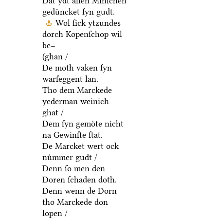
Dat ydt allen Minſchen
geduͤncket ſyn gudt.
Wol ſick ytzundes
dorch Kopenſchop wil
be=
(ghan /
De moth vaken ſyn
warſeggent lan.
Tho dem Marckede
yederman weinich
ghat /
Dem ſyn gemoͤte nicht
na Gewinſte ſtat.
De Marcket wert ock
nuͤmmer gudt /
Denn ſo men den
Doren ſchaden doth.
Denn wenn de Dorn
tho Marckede don
lopen /