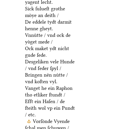
yagent lecht.
Sick ſulueſt grothe
moͤye an deith /
De eddele tydt darmit
henne gheyt.
Vnnuͤtte / vnd ock de
yoͤget mede /
Ock maket ydt nicht
gude ſede.
Desgeliken vele Hunde
/ vnd feder ſpyl /
Bringen neͤn nuͤtte /
vnd koſten vyl.
Vanget he ein Raphon
tho etliker ſtundt /
Efft ein Haſen / de
ſteith wol vp ein Pundt
/ etc.
Vorſoͤnde Vyende
ſchal men ſchuwen /