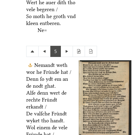
Wert he auer dith tho
vele begeren /
So moth he groth vnd
kleen entberen.
Ne=
5
Nemandt weth
wor he Fruͤnde hat /
Denn ſo ydt em an
de nodt ghat.
Alſe denn wert de
rechte Fruͤndt
erkandt /
De valſche Fruͤndt
wyket tho handt.
Wol einem de vele
Fruͤnde hat /