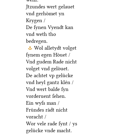
Jtzundes wert gelauet
vnd gerhoͤmet yn
Krygen /
De ſynen Vyendt kan
vnd weth tho
bedregen.
Wol alletydt volget
ſynem egen Hoͤuet /
Vnd gudem Rade nicht
volget vnd geloͤuet.
De achtet vp geluͤcke
vnd heyl gantz kleͤn /
Vnd wert balde ſyn
vorderuent ſehen.
Ein wyſs man /
Fruͤndes raͤdt nicht
voracht /
Wor vele rade ſynt / ys
geluͤcke vnde macht.