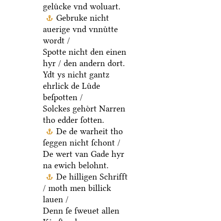
geluͤcke vnd woluart.
Gebruke nicht
auerige vnd vnnuͤtte
wordt /
Spotte nicht den einen
hyr / den andern dort.
Ydt ys nicht gantz
ehrlick de Luͤde
beſpotten /
Solckes gehoͤrt Narren
tho edder ſotten.
De de warheit tho
ſeggen nicht ſchont /
De wert van Gade hyr
na ewich belohnt.
De hilligen Schrifft
/ moth men billick
lauen /
Denn ſe ſweuet allen