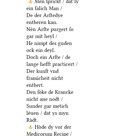
Men ſprickt / dat ſy
ein ſalich Man /
De der Arſtedye
entberen kan.
Neͤn Arſte purgert ſo
gar mit heyl /
He nimpt des guden
ock ein deyl.
Doch ein Arſte / de
lange hefft practicert /
Der kunſt vnd
framicheit nicht
entbert.
Den ſoͤke de Krancke
nicht ane nodt /
Sunder gar metich
leͤuen / dat ys myn
Raͤdt.
Hoͤde dy vor der
Medicorum Recipe /