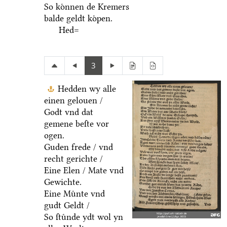
So koͤnnen de Kremers
balde geldt koͤpen.
Hed=
3
Hedden wy alle
einen gelouen /
Godt vnd dat
gemene beſte vor
ogen.
Guden frede / vnd
recht gerichte /
Eine Elen / Mate vnd
Gewichte.
Eine Muͤnte vnd
gudt Geldt /
So ſtuͤnde ydt wol yn