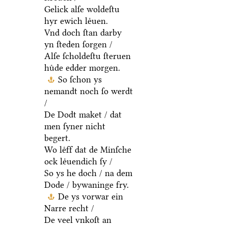
Gelick alſe woldeſtu
hyr ewich leͤuen.
Vnd doch ſtan darby
yn ſteden ſorgen /
Alſe ſcholdeſtu ſteruen
huͤde edder morgen.
So ſchon ys
nemandt noch ſo werdt
/
De Dodt maket / dat
men ſyner nicht
begert.
Wo leͤff dat de Minſche
ock leͤuendich ſy /
So ys he doch / na dem
Dode / bywaninge fry.
De ys vorwar ein
Narre recht /
De veel vnkoſt an