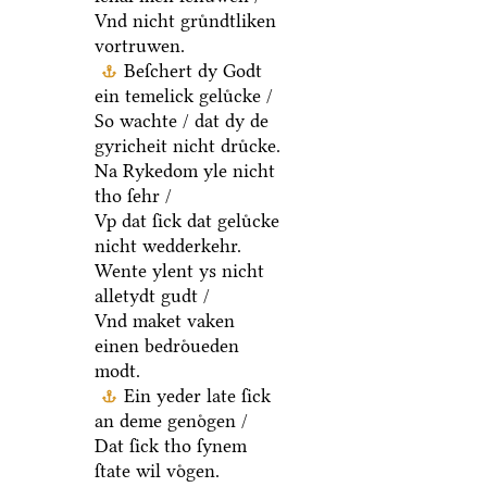
Vnd nicht gruͤndtliken
vortruwen.
Beſchert dy Godt
ein temelick geluͤcke /
So wachte / dat dy de
gyricheit nicht druͤcke.
Na Rykedom yle nicht
tho ſehr /
Vp dat ſick dat geluͤcke
nicht wedderkehr.
Wente ylent ys nicht
alletydt gudt /
Vnd maket vaken
einen bedroͤueden
modt.
Ein yeder late ſick
an deme genoͤgen /
Dat ſick tho ſynem
ſtate wil voͤgen.