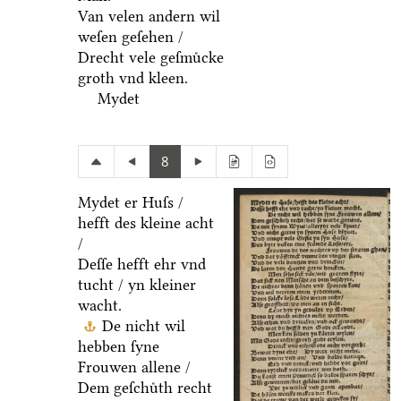
Van velen andern wil
weſen geſehen /
Drecht vele geſmuͤcke
groth vnd kleen.
Mydet
8
Mydet er Huſs /
hefft des kleine acht
/
Deſſe hefft ehr vnd
tucht / yn kleiner
wacht.
De nicht wil
hebben ſyne
Frouwen allene /
Dem geſchuͤth recht