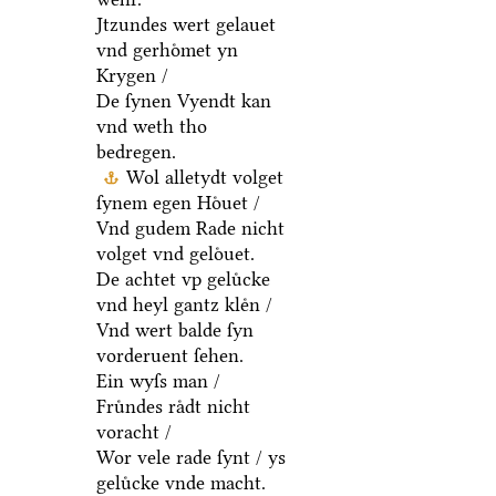
Jtzundes wert gelauet
vnd gerhoͤmet yn
Krygen /
De ſynen Vyendt kan
vnd weth tho
bedregen.
Wol alletydt volget
ſynem egen Hoͤuet /
Vnd gudem Rade nicht
volget vnd geloͤuet.
De achtet vp geluͤcke
vnd heyl gantz kleͤn /
Vnd wert balde ſyn
vorderuent ſehen.
Ein wyſs man /
Fruͤndes raͤdt nicht
voracht /
Wor vele rade ſynt / ys
geluͤcke vnde macht.