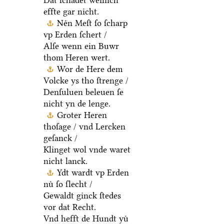
Dat ſchadet weinich
effte gar nicht.
Neͤn Meſt ſo ſcharp
vp Erden ſchert /
Alſe wenn ein Buwr
thom Heren wert.
Wor de Here dem
Volcke ys tho ſtrenge /
Denſuluen beleuen ſe
nicht yn de lenge.
Groter Heren
thoſage / vnd Lercken
geſanck /
Klinget wol vnde waret
nicht lanck.
Ydt wardt vp Erden
nuͤ ſo ſlecht /
Gewaldt ginck ſtedes
vor dat Recht.
Vnd hefft de Hundt yuͤ