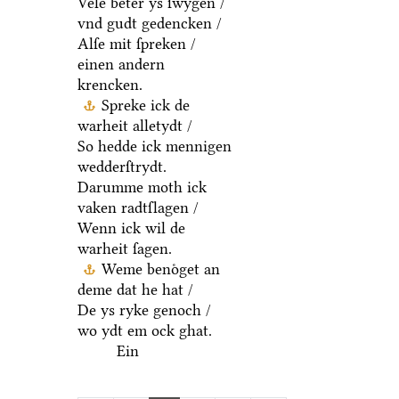
Vele beter ys ſwygen /
vnd gudt gedencken /
Alſe mit ſpreken /
einen andern
krencken.
Spreke ick de
warheit alletydt /
So hedde ick mennigen
wedderſtrydt.
Darumme moth ick
vaken radtſlagen /
Wenn ick wil de
warheit ſagen.
Weme benoͤget an
deme dat he hat /
De ys ryke genoch /
wo ydt em ock ghat.
Ein