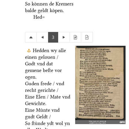
So koͤnnen de Kremers
balde geldt koͤpen.
Hed=
3
Hedden wy alle
einen gelouen /
Godt vnd dat
gemene beſte vor
ogen.
Guden frede / vnd
recht gerichte /
Eine Elen / Mate vnd
Gewichte.
Eine Muͤnte vnd
gudt Geldt /
So ſtuͤnde ydt wol yn