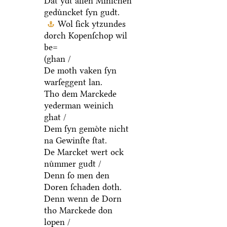
Dat ydt allen Minſchen
geduͤncket ſyn gudt.
Wol ſick ytzundes
dorch Kopenſchop wil
be=
(ghan /
De moth vaken ſyn
warſeggent lan.
Tho dem Marckede
yederman weinich
ghat /
Dem ſyn gemoͤte nicht
na Gewinſte ſtat.
De Marcket wert ock
nuͤmmer gudt /
Denn ſo men den
Doren ſchaden doth.
Denn wenn de Dorn
tho Marckede don
lopen /