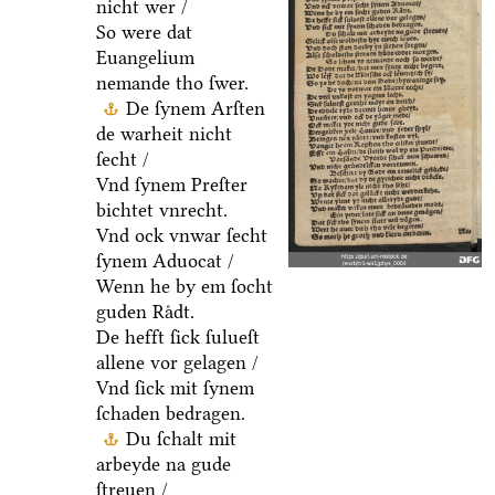
nicht wer /
So were dat
Euangelium
nemande tho ſwer.
De ſynem Arſten
de warheit nicht
ſecht /
Vnd ſynem Preſter
bichtet vnrecht.
Vnd ock vnwar ſecht
ſynem Aduocat /
Wenn he by em ſocht
guden Raͤdt.
De hefft ſick ſulueſt
allene vor gelagen /
Vnd ſick mit ſynem
ſchaden bedragen.
Du ſchalt mit
arbeyde na gude
ſtreuen /