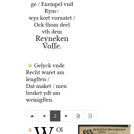
ge / Exempel vnd
Rym=
wys kort voruatet /
Ock thom deel
vth dem
Reyneken
Voſſe.
Gelyck vnde
Recht waret am
lengſten /
Dat maket / men
bruket ydt am
weinigſten.
2
Ol