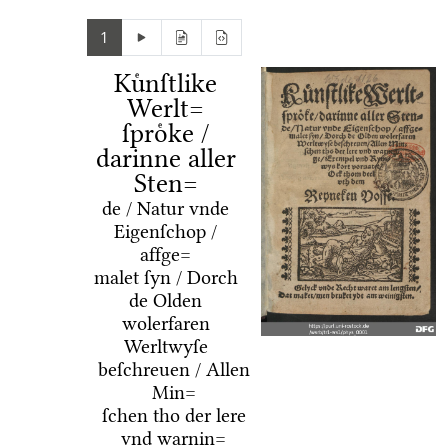
1
Kuͤnſtlike
Werlt=
ſproͤke /
darinne aller
Sten=
de / Natur vnde
Eigenſchop /
affge=
malet ſyn / Dorch
de Olden
wolerfaren
Werltwyſe
beſchreuen / Allen
Min=
ſchen tho der lere
vnd warnin=