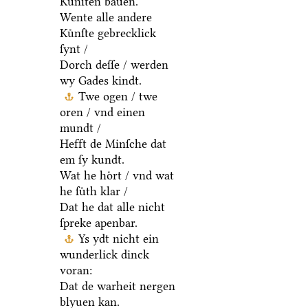
Kuͤnſten bauen.
Wente alle andere
Kuͤnſte gebrecklick
ſynt /
Dorch deſſe / werden
wy Gades kindt.
Twe ogen / twe
oren / vnd einen
mundt /
Hefft de Minſche dat
em ſy kundt.
Wat he hoͤrt / vnd wat
he ſuͤth klar /
Dat he dat alle nicht
ſpreke apenbar.
Ys ydt nicht ein
wunderlick dinck
voran:
Dat de warheit nergen
blyuen kan.