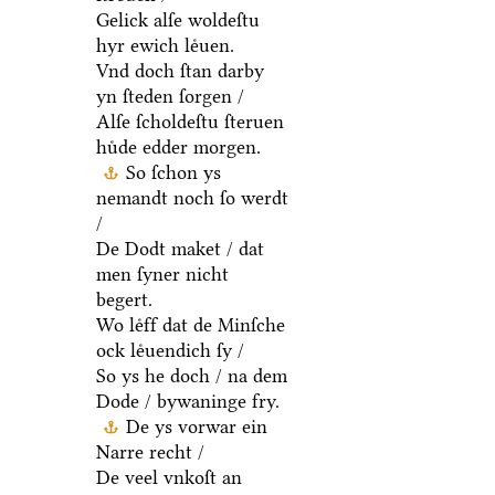
Gelick alſe woldeſtu
hyr ewich leͤuen.
Vnd doch ſtan darby
yn ſteden ſorgen /
Alſe ſcholdeſtu ſteruen
huͤde edder morgen.
So ſchon ys
nemandt noch ſo werdt
/
De Dodt maket / dat
men ſyner nicht
begert.
Wo leͤff dat de Minſche
ock leͤuendich ſy /
So ys he doch / na dem
Dode / bywaninge fry.
De ys vorwar ein
Narre recht /
De veel vnkoſt an