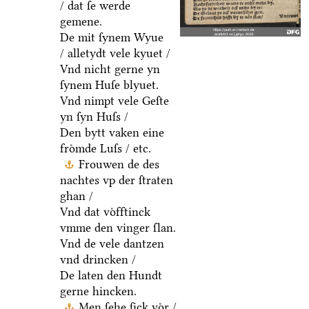
/ dat ſe werde
gemene.
De mit ſynem Wyue
/ alletydt vele kyuet /
Vnd nicht gerne yn
ſynem Huſe blyuet.
Vnd nimpt vele Geſte
yn ſyn Huſs /
Den bytt vaken eine
froͤmde Luſs / etc.
Frouwen de des
nachtes vp der ſtraten
ghan /
Vnd dat voͤfftinck
vmme den vinger ſlan.
Vnd de vele dantzen
vnd drincken /
De laten den Hundt
gerne hincken.
Men ſehe ſick voͤr /