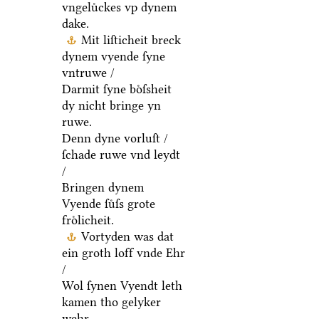
vngeluͤckes vp dynem
dake.
Mit liſticheit breck
dynem vyende ſyne
vntruwe /
Darmit ſyne boͤſsheit
dy nicht bringe yn
ruwe.
Denn dyne vorluſt /
ſchade ruwe vnd leydt
/
Bringen dynem
Vyende ſuͤſs grote
froͤlicheit.
Vortyden was dat
ein groth loff vnde Ehr
/
Wol ſynen Vyendt leth
kamen tho gelyker
wehr.