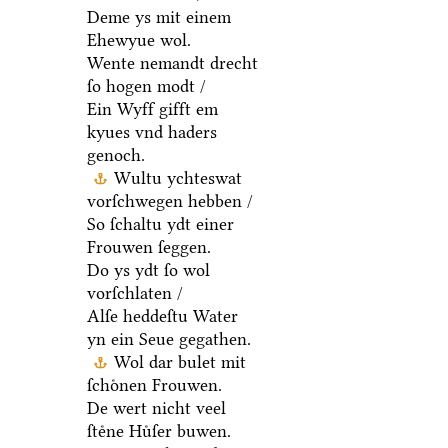
Deme ys mit einem
Ehewyue wol.
Wente nemandt drecht
ſo hogen modt /
Ein Wyff gifft em
kyues vnd haders
genoch.
Wultu ychteswat
vorſchwegen hebben /
So ſchaltu ydt einer
Frouwen ſeggen.
Do ys ydt ſo wol
vorſchlaten /
Alſe heddeſtu Water
yn ein Seue gegathen.
Wol dar bulet mit
ſchoͤnen Frouwen.
De wert nicht veel
ſteͤne Huͤſer buwen.