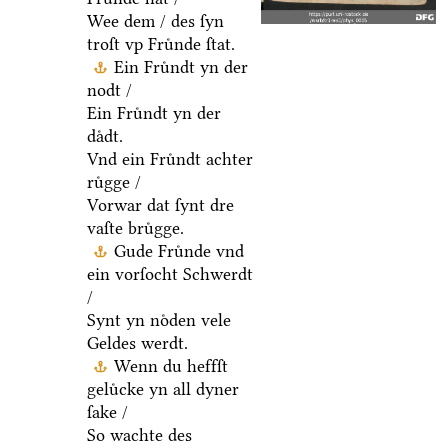
Wee dem / des ſyn
troſt vp Fruͤnde ſtat.
Ein Fruͤndt yn der
nodt /
Ein Fruͤndt yn der
daͤdt.
Vnd ein Fruͤndt achter
ruͤgge /
Vorwar dat ſynt dre
vaſte bruͤgge.
Gude Fruͤnde vnd
ein vorſocht Schwerdt
/
Synt yn noͤden vele
Geldes werdt.
Wenn du heffſt
geluͤcke yn all dyner
ſake /
So wachte des