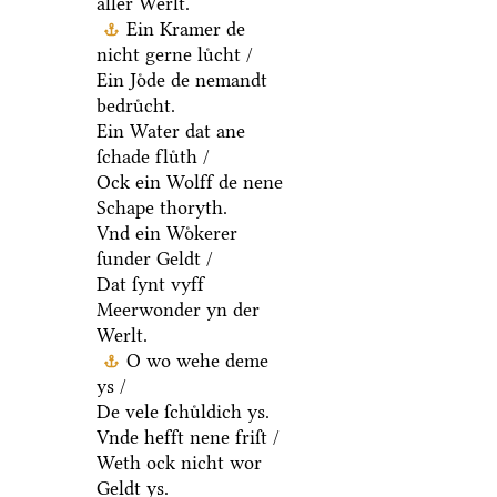
aller Werlt.
Ein Kramer de
nicht gerne luͤcht /
Ein Joͤde de nemandt
bedruͤcht.
Ein Water dat ane
ſchade fluͤth /
Ock ein Wolff de nene
Schape thoryth.
Vnd ein Woͤkerer
ſunder Geldt /
Dat ſynt vyff
Meerwonder yn der
Werlt.
O wo wehe deme
ys /
De vele ſchuͤldich ys.
Vnde hefft nene friſt /
Weth ock nicht wor
Geldt ys.