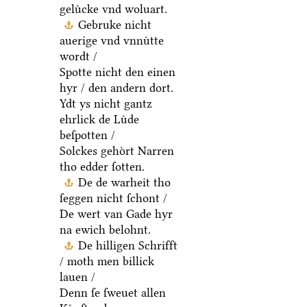
geluͤcke vnd woluart.
Gebruke nicht
auerige vnd vnnuͤtte
wordt /
Spotte nicht den einen
hyr / den andern dort.
Ydt ys nicht gantz
ehrlick de Luͤde
beſpotten /
Solckes gehoͤrt Narren
tho edder ſotten.
De de warheit tho
ſeggen nicht ſchont /
De wert van Gade hyr
na ewich belohnt.
De hilligen Schrifft
/ moth men billick
lauen /
Denn ſe ſweuet allen