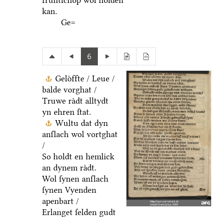
fruͤntſchop wol holden
kan.
Ge=
6
Geloͤffte / Leue /
balde vorghat /
Truwe raͤdt alltydt
yn ehren ſtat.
Wultu dat dyn
anſlach wol vortghat
/
So holdt en hemlick
an dynem raͤdt.
Wol ſynen anſlach
ſynen Vyenden
apenbart /
Erlanget ſelden gudt