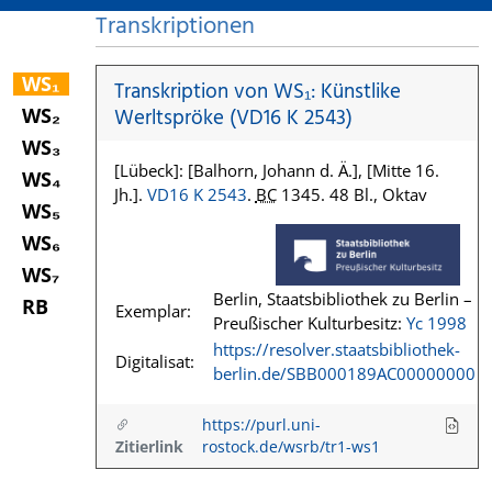
Transkriptionen
WS₁
Transkription von WS₁: Künstlike
WS₂
Werltspröke (VD16 K 2543)
WS₃
[Lübeck]: [Balhorn, Johann d. Ä.], [Mitte 16.
WS₄
Jh.].
VD16 K 2543
.
BC
1345. 48 Bl., Oktav
WS₅
WS₆
WS₇
Berlin, Staatsbibliothek zu Berlin –
RB
Exemplar:
Preußischer Kulturbesitz:
Yc 1998
https://resolver.staatsbibliothek-
Digitalisat:
berlin.de/SBB000189AC00000000
https://purl.uni-
Zitierlink
rostock.de/wsrb/tr1-ws1