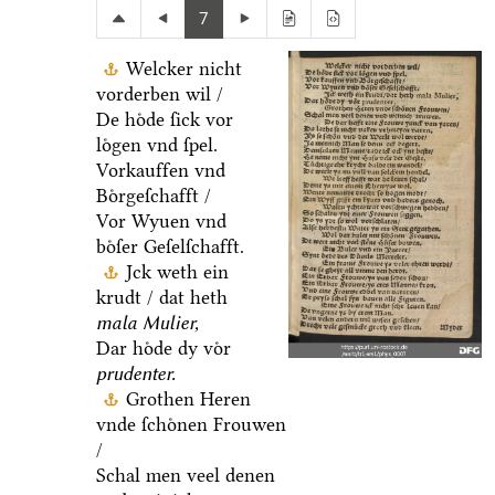
7
Welcker nicht
vorderben wil /
De hoͤde ſick vor
loͤgen vnd ſpel.
Vorkauffen vnd
Boͤrgeſchafft /
Vor Wyuen vnd
boͤſer Geſelſchafft.
Jck weth ein
krudt / dat heth
mala Mulier,
Dar hoͤde dy voͤr
prudenter.
Grothen Heren
vnde ſchoͤnen Frouwen
/
Schal men veel denen