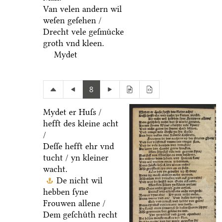
Van velen andern wil
weſen geſehen /
Drecht vele geſmuͤcke
groth vnd kleen.
Mydet
8
Mydet er Huſs /
hefft des kleine acht
/
Deſſe hefft ehr vnd
tucht / yn kleiner
wacht.
De nicht wil
hebben ſyne
Frouwen allene /
Dem geſchuͤth recht