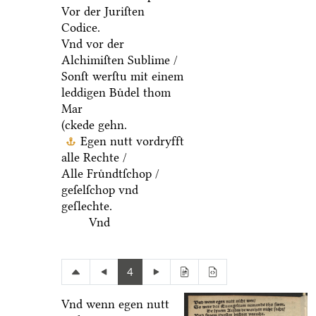
Vor der Juriſten
Codice.
Vnd vor der
Alchimiſten Sublime /
Sonſt werſtu mit einem
leddigen Buͤdel thom
Mar
(ckede gehn.
Egen nutt vordryfft
alle Rechte /
Alle Fruͤndtſchop /
geſelſchop vnd
geſlechte.
Vnd
4
Vnd wenn egen nutt