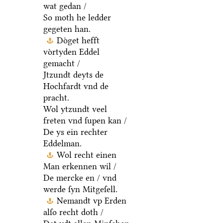
wat gedan /
So moth he ledder
gegeten han.
Doͤget hefft
voͤrtyden Eddel
gemacht /
Jtzundt deyts de
Hochfardt vnd de
pracht.
Wol ytzundt veel
freten vnd ſupen kan /
De ys ein rechter
Eddelman.
Wol recht einen
Man erkennen wil /
De mercke en / vnd
werde ſyn Mitgeſell.
Nemandt vp Erden
alſo recht doth /