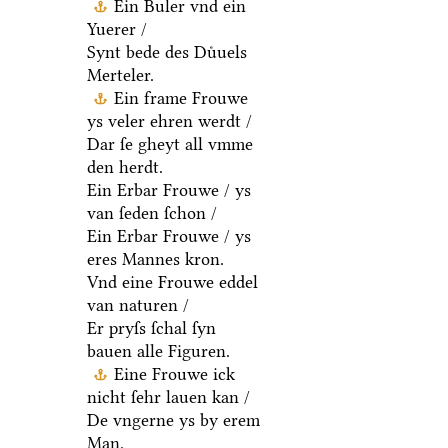
Ein Buler vnd ein
Yuerer /
Synt bede des Duͤuels
Merteler.
Ein frame Frouwe
ys veler ehren werdt /
Dar ſe gheyt all vmme
den herdt.
Ein Erbar Frouwe / ys
van ſeden ſchon /
Ein Erbar Frouwe / ys
eres Mannes kron.
Vnd eine Frouwe eddel
van naturen /
Er pryſs ſchal ſyn
bauen alle Figuren.
Eine Frouwe ick
nicht ſehr lauen kan /
De vngerne ys by erem
Man.