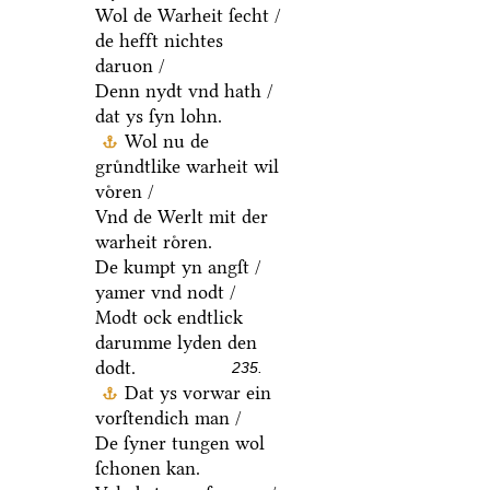
Wol de Warheit ſecht /
de hefft nichtes
daruon /
Denn nydt vnd hath /
dat ys ſyn lohn.
Wol nu de
gruͤndtlike warheit wil
voͤren /
Vnd de Werlt mit der
warheit roͤren.
De kumpt yn angſt /
yamer vnd nodt /
Modt ock endtlick
darumme lyden den
dodt.
235.
Dat ys vorwar ein
vorſtendich man /
De ſyner tungen wol
ſchonen kan.