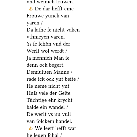
vnd weinich truwen.
De dar hefft eine
Frouwe yunck van
yaren /
Da lathe ſe nicht vaken
vthmeyen varen.
Ys ſe ſchoͤn vnd der
Werlt wol werdt /
Ja mennich Man ſe
denn ock begert.
Demſuluen Manne /
rade ick ock ynt beſte /
He neme nicht ynt
Huſs vele der Geſte.
Tuͤchtige ehr krycht
balde ein wandel /
De werlt ys nu vull
van ſolckem handel.
We leeff hefft wat
he leuen ſchal /