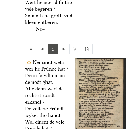
Wert he auer dith tho
vele begeren /
So moth he groth vnd
kleen entberen.
Ne=
5
Nemandt weth
wor he Fruͤnde hat /
Denn ſo ydt em an
de nodt ghat.
Alſe denn wert de
rechte Fruͤndt
erkandt /
De valſche Fruͤndt
wyket tho handt.
Wol einem de vele
Fruͤnde hat /