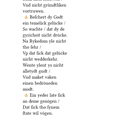
Vnd nicht gruͤndtliken
vortruwen.
Beſchert dy Godt
ein temelick geluͤcke /
So wachte / dat dy de
gyricheit nicht druͤcke.
Na Rykedom yle nicht
tho ſehr /
Vp dat ſick dat geluͤcke
nicht wedderkehr.
Wente ylent ys nicht
alletydt gudt /
Vnd maket vaken
einen bedroͤueden
modt.
Ein yeder late ſick
an deme genoͤgen /
Dat ſick tho ſynem
ſtate wil voͤgen.