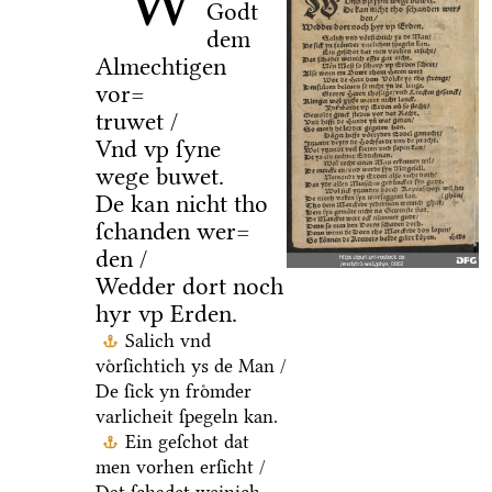
W
Godt
dem
Almechtigen
vor=
truwet /
Vnd vp ſyne
wege buwet.
De kan nicht tho
ſchanden wer=
den /
Wedder dort noch
hyr vp Erden.
Salich vnd
voͤrſichtich ys de Man /
De ſick yn froͤmder
varlicheit ſpegeln kan.
Ein geſchot dat
men vorhen erſicht /