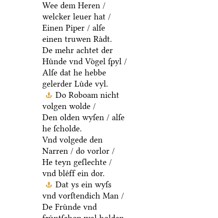
Wee dem Heren /
welcker leuer hat /
Einen Piper / alſe
einen truwen Raͤdt.
De mehr achtet der
Huͤnde vnd Voͤgel ſpyl /
Alſe dat he hebbe
gelerder Luͤde vyl.
Do Roboam nicht
volgen wolde /
Den olden wyſen / alſe
he ſcholde.
Vnd volgede den
Narren / do vorlor /
He teyn geſlechte /
vnd bleͤff ein dor.
Dat ys ein wyſs
vnd vorſtendich Man /
De Fruͤnde vnd