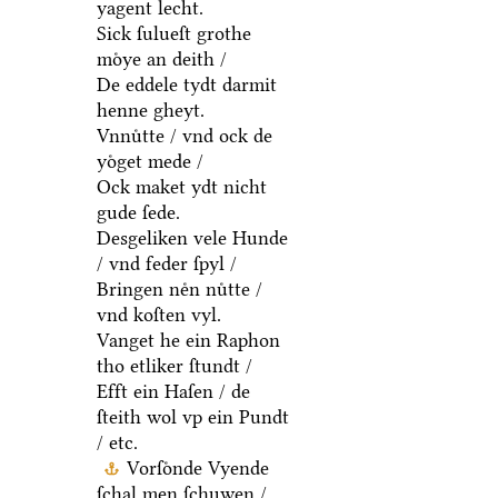
yagent lecht.
Sick ſulueſt grothe
moͤye an deith /
De eddele tydt darmit
henne gheyt.
Vnnuͤtte / vnd ock de
yoͤget mede /
Ock maket ydt nicht
gude ſede.
Desgeliken vele Hunde
/ vnd feder ſpyl /
Bringen neͤn nuͤtte /
vnd koſten vyl.
Vanget he ein Raphon
tho etliker ſtundt /
Efft ein Haſen / de
ſteith wol vp ein Pundt
/ etc.
Vorſoͤnde Vyende
ſchal men ſchuwen /