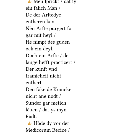
Men ſprickt / dat ſy
ein ſalich Man /
De der Arſtedye
entberen kan.
Neͤn Arſte purgert ſo
gar mit heyl /
He nimpt des guden
ock ein deyl.
Doch ein Arſte / de
lange hefft practicert /
Der kunſt vnd
framicheit nicht
entbert.
Den ſoͤke de Krancke
nicht ane nodt /
Sunder gar metich
leͤuen / dat ys myn
Raͤdt.
Hoͤde dy vor der
Medicorum Recipe /