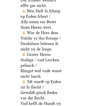
Dat ſchadet weinich
effte gar nicht.
Neͤn Meſt ſo ſcharp
vp Erden ſchert /
Alſe wenn ein Buwr
thom Heren wert.
Wor de Here dem
Volcke ys tho ſtrenge /
Denſuluen beleuen ſe
nicht yn de lenge.
Groter Heren
thoſage / vnd Lercken
geſanck /
Klinget wol vnde waret
nicht lanck.
Ydt wardt vp Erden
nuͤ ſo ſlecht /
Gewaldt ginck ſtedes
vor dat Recht.
Vnd hefft de Hundt yuͤ