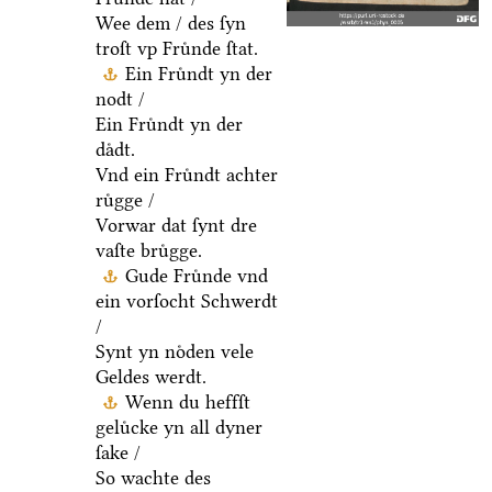
Wee dem / des ſyn
troſt vp Fruͤnde ſtat.
Ein Fruͤndt yn der
nodt /
Ein Fruͤndt yn der
daͤdt.
Vnd ein Fruͤndt achter
ruͤgge /
Vorwar dat ſynt dre
vaſte bruͤgge.
Gude Fruͤnde vnd
ein vorſocht Schwerdt
/
Synt yn noͤden vele
Geldes werdt.
Wenn du heffſt
geluͤcke yn all dyner
ſake /
So wachte des