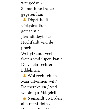
wat gedan /
So moth he ledder
gegeten han.
Doͤget hefft
voͤrtyden Eddel
gemacht /
Jtzundt deyts de
Hochfardt vnd de
pracht.
Wol ytzundt veel
freten vnd ſupen kan /
De ys ein rechter
Eddelman.
Wol recht einen
Man erkennen wil /
De mercke en / vnd
werde ſyn Mitgeſell.
Nemandt vp Erden
alſo recht doth /