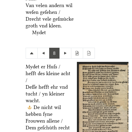
Van velen andern wil
weſen geſehen /
Drecht vele geſmuͤcke
groth vnd kleen.
Mydet
8
Mydet er Huſs /
hefft des kleine acht
/
Deſſe hefft ehr vnd
tucht / yn kleiner
wacht.
De nicht wil
hebben ſyne
Frouwen allene /
Dem geſchuͤth recht