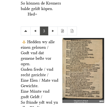
So koͤnnen de Kremers
balde geldt koͤpen.
Hed=
3
Hedden wy alle
einen gelouen /
Godt vnd dat
gemene beſte vor
ogen.
Guden frede / vnd
recht gerichte /
Eine Elen / Mate vnd
Gewichte.
Eine Muͤnte vnd
gudt Geldt /
So ſtuͤnde ydt wol yn