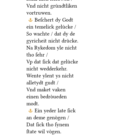
Vnd nicht gruͤndtliken
vortruwen.
Beſchert dy Godt
ein temelick geluͤcke /
So wachte / dat dy de
gyricheit nicht druͤcke.
Na Rykedom yle nicht
tho ſehr /
Vp dat ſick dat geluͤcke
nicht wedderkehr.
Wente ylent ys nicht
alletydt gudt /
Vnd maket vaken
einen bedroͤueden
modt.
Ein yeder late ſick
an deme genoͤgen /
Dat ſick tho ſynem
ſtate wil voͤgen.