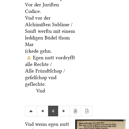
Vor der Juriſten
Codice.
Vnd vor der
Alchimiſten Sublime /
Sonſt werſtu mit einem
leddigen Buͤdel thom
Mar
(ckede gehn.
Egen nutt vordryfft
alle Rechte /
Alle Fruͤndtſchop /
geſelſchop vnd
geſlechte.
Vnd
4
Vnd wenn egen nutt