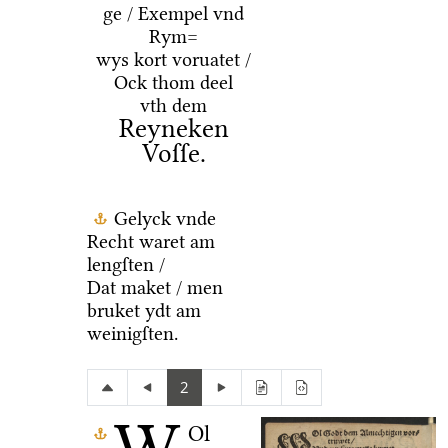
ge / Exempel vnd
Rym=
wys kort voruatet /
Ock thom deel
vth dem
Reyneken
Voſſe.
Gelyck vnde
Recht waret am
lengſten /
Dat maket / men
bruket ydt am
weinigſten.
2
Ol