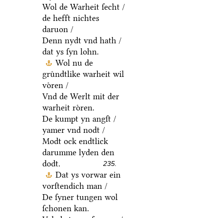
Wol de Warheit ſecht /
de hefft nichtes
daruon /
Denn nydt vnd hath /
dat ys ſyn lohn.
Wol nu de
gruͤndtlike warheit wil
voͤren /
Vnd de Werlt mit der
warheit roͤren.
De kumpt yn angſt /
yamer vnd nodt /
Modt ock endtlick
darumme lyden den
dodt.
235.
Dat ys vorwar ein
vorſtendich man /
De ſyner tungen wol
ſchonen kan.