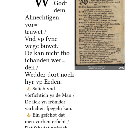
W
Godt
dem
Almechtigen
vor=
truwet /
Vnd vp ſyne
wege buwet.
De kan nicht tho
ſchanden wer=
den /
Wedder dort noch
hyr vp Erden.
Salich vnd
voͤrſichtich ys de Man /
De ſick yn froͤmder
varlicheit ſpegeln kan.
Ein geſchot dat
men vorhen erſicht /