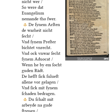
nicht wer /
So were dat
Euangelium
nemande tho ſwer.
De ſynem Arſten
de warheit nicht
ſecht /
Vnd ſynem Preſter
bichtet vnrecht.
Vnd ock vnwar ſecht
ſynem Aduocat /
Wenn he by em ſocht
guden Raͤdt.
De hefft ſick ſulueſt
allene vor gelagen /
Vnd ſick mit ſynem
ſchaden bedragen.
Du ſchalt mit
arbeyde na gude
ſtreuen /