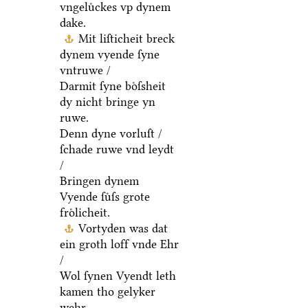
vngeluͤckes vp dynem
dake.
Mit liſticheit breck
dynem vyende ſyne
vntruwe /
Darmit ſyne boͤſsheit
dy nicht bringe yn
ruwe.
Denn dyne vorluſt /
ſchade ruwe vnd leydt
/
Bringen dynem
Vyende ſuͤſs grote
froͤlicheit.
Vortyden was dat
ein groth loff vnde Ehr
/
Wol ſynen Vyendt leth
kamen tho gelyker
wehr.