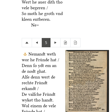
Wert he auer dith tho
vele begeren /
So moth he groth vnd
kleen entberen.
Ne=
5
Nemandt weth
wor he Fruͤnde hat /
Denn ſo ydt em an
de nodt ghat.
Alſe denn wert de
rechte Fruͤndt
erkandt /
De valſche Fruͤndt
wyket tho handt.
Wol einem de vele
Fruͤnde hat /