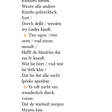
Kuͤnſten bauen.
Wente alle andere
Kuͤnſte gebrecklick
ſynt /
Dorch deſſe / werden
wy Gades kindt.
Twe ogen / twe
oren / vnd einen
mundt /
Hefft de Minſche dat
em ſy kundt.
Wat he hoͤrt / vnd wat
he ſuͤth klar /
Dat he dat alle nicht
ſpreke apenbar.
Ys ydt nicht ein
wunderlick dinck
voran:
Dat de warheit nergen
blyuen kan.