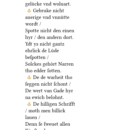
geluͤcke vnd woluart.
Gebruke nicht
auerige vnd vnnuͤtte
wordt /
Spotte nicht den einen
hyr / den andern dort.
Ydt ys nicht gantz
ehrlick de Luͤde
beſpotten /
Solckes gehoͤrt Narren
tho edder ſotten.
De de warheit tho
ſeggen nicht ſchont /
De wert van Gade hyr
na ewich belohnt.
De hilligen Schrifft
/ moth men billick
lauen /
Denn ſe ſweuet allen