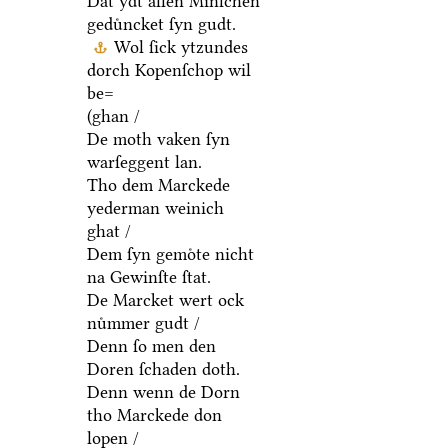
Dat ydt allen Minſchen
geduͤncket ſyn gudt.
Wol ſick ytzundes
dorch Kopenſchop wil
be=
(ghan /
De moth vaken ſyn
warſeggent lan.
Tho dem Marckede
yederman weinich
ghat /
Dem ſyn gemoͤte nicht
na Gewinſte ſtat.
De Marcket wert ock
nuͤmmer gudt /
Denn ſo men den
Doren ſchaden doth.
Denn wenn de Dorn
tho Marckede don
lopen /