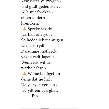
Vele beter ys ſwygen /
vnd gudt gedencken /
Alſe mit ſpreken /
einen andern
krencken.
Spreke ick de
warheit alletydt /
So hedde ick mennigen
wedderſtrydt.
Darumme moth ick
vaken radtſlagen /
Wenn ick wil de
warheit ſagen.
Weme benoͤget an
deme dat he hat /
De ys ryke genoch /
wo ydt em ock ghat.
Ein