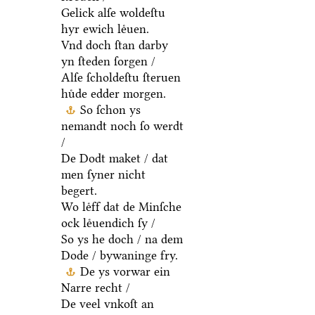
Gelick alſe woldeſtu
hyr ewich leͤuen.
Vnd doch ſtan darby
yn ſteden ſorgen /
Alſe ſcholdeſtu ſteruen
huͤde edder morgen.
So ſchon ys
nemandt noch ſo werdt
/
De Dodt maket / dat
men ſyner nicht
begert.
Wo leͤff dat de Minſche
ock leͤuendich ſy /
So ys he doch / na dem
Dode / bywaninge fry.
De ys vorwar ein
Narre recht /
De veel vnkoſt an