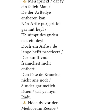
Men ſprickt / dat ſy
ein ſalich Man /
De der Arſtedye
entberen kan.
Neͤn Arſte purgert ſo
gar mit heyl /
He nimpt des guden
ock ein deyl.
Doch ein Arſte / de
lange hefft practicert /
Der kunſt vnd
framicheit nicht
entbert.
Den ſoͤke de Krancke
nicht ane nodt /
Sunder gar metich
leͤuen / dat ys myn
Raͤdt.
Hoͤde dy vor der
Medicorum Recipe /