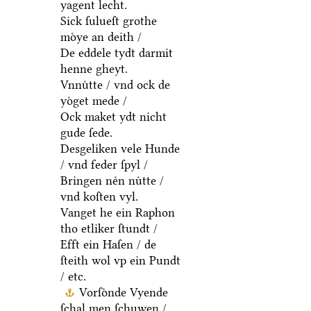
yagent lecht.
Sick ſulueſt grothe
moͤye an deith /
De eddele tydt darmit
henne gheyt.
Vnnuͤtte / vnd ock de
yoͤget mede /
Ock maket ydt nicht
gude ſede.
Desgeliken vele Hunde
/ vnd feder ſpyl /
Bringen neͤn nuͤtte /
vnd koſten vyl.
Vanget he ein Raphon
tho etliker ſtundt /
Efft ein Haſen / de
ſteith wol vp ein Pundt
/ etc.
Vorſoͤnde Vyende
ſchal men ſchuwen /