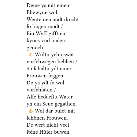
Deme ys mit einem
Ehewyue wol.
Wente nemandt drecht
ſo hogen modt /
Ein Wyff gifft em
kyues vnd haders
genoch.
Wultu ychteswat
vorſchwegen hebben /
So ſchaltu ydt einer
Frouwen ſeggen.
Do ys ydt ſo wol
vorſchlaten /
Alſe heddeſtu Water
yn ein Seue gegathen.
Wol dar bulet mit
ſchoͤnen Frouwen.
De wert nicht veel
ſteͤne Huͤſer buwen.