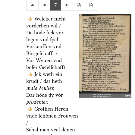
7
Welcker nicht
vorderben wil /
De hoͤde ſick vor
loͤgen vnd ſpel.
Vorkauffen vnd
Boͤrgeſchafft /
Vor Wyuen vnd
boͤſer Geſelſchafft.
Jck weth ein
krudt / dat heth
mala Mulier,
Dar hoͤde dy voͤr
prudenter.
Grothen Heren
vnde ſchoͤnen Frouwen
/
Schal men veel denen