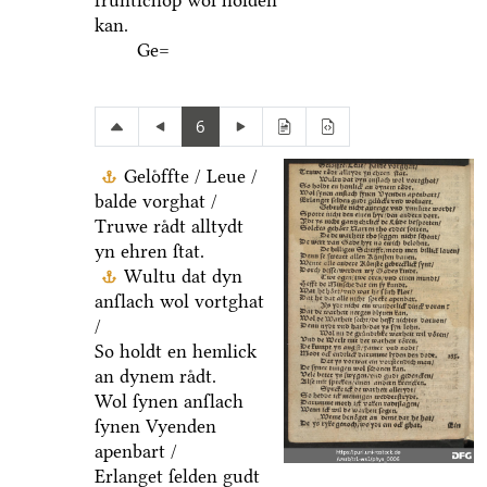
fruͤntſchop wol holden
kan.
Ge=
6
Geloͤffte / Leue /
balde vorghat /
Truwe raͤdt alltydt
yn ehren ſtat.
Wultu dat dyn
anſlach wol vortghat
/
So holdt en hemlick
an dynem raͤdt.
Wol ſynen anſlach
ſynen Vyenden
apenbart /
Erlanget ſelden gudt