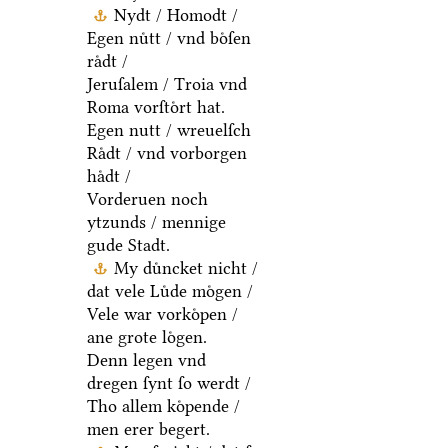
Nydt / Homodt /
Egen nuͤtt / vnd boͤſen
raͤdt /
Jeruſalem / Troia vnd
Roma vorſtoͤrt hat.
Egen nutt / wreuelſch
Raͤdt / vnd vorborgen
haͤdt /
Vorderuen noch
ytzunds / mennige
gude Stadt.
My duͤncket nicht /
dat vele Luͤde moͤgen /
Vele war vorkoͤpen /
ane grote loͤgen.
Denn legen vnd
dregen ſynt ſo werdt /
Tho allem koͤpende /
men erer begert.