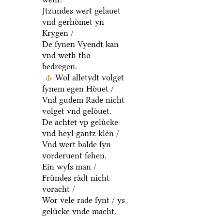
Jtzundes wert gelauet
vnd gerhoͤmet yn
Krygen /
De ſynen Vyendt kan
vnd weth tho
bedregen.
Wol alletydt volget
ſynem egen Hoͤuet /
Vnd gudem Rade nicht
volget vnd geloͤuet.
De achtet vp geluͤcke
vnd heyl gantz kleͤn /
Vnd wert balde ſyn
vorderuent ſehen.
Ein wyſs man /
Fruͤndes raͤdt nicht
voracht /
Wor vele rade ſynt / ys
geluͤcke vnde macht.