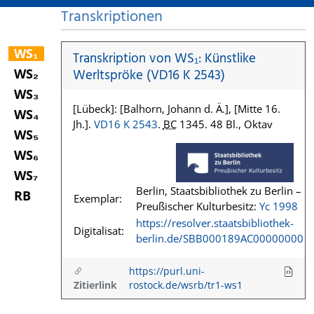
Transkriptionen
WS₁
Transkription von WS₁: Künstlike
WS₂
Werltspröke (VD16 K 2543)
WS₃
[Lübeck]: [Balhorn, Johann d. Ä.], [Mitte 16.
WS₄
Jh.].
VD16 K 2543
.
BC
1345. 48 Bl., Oktav
WS₅
WS₆
WS₇
Berlin, Staatsbibliothek zu Berlin –
RB
Exemplar:
Preußischer Kulturbesitz:
Yc 1998
https://resolver.staatsbibliothek-
Digitalisat:
berlin.de/SBB000189AC00000000
https://purl.uni-
Zitierlink
rostock.de/wsrb/tr1-ws1