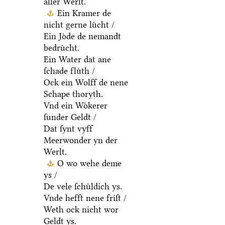
aller Werlt.
Ein Kramer de
nicht gerne luͤcht /
Ein Joͤde de nemandt
bedruͤcht.
Ein Water dat ane
ſchade fluͤth /
Ock ein Wolff de nene
Schape thoryth.
Vnd ein Woͤkerer
ſunder Geldt /
Dat ſynt vyff
Meerwonder yn der
Werlt.
O wo wehe deme
ys /
De vele ſchuͤldich ys.
Vnde hefft nene friſt /
Weth ock nicht wor
Geldt ys.