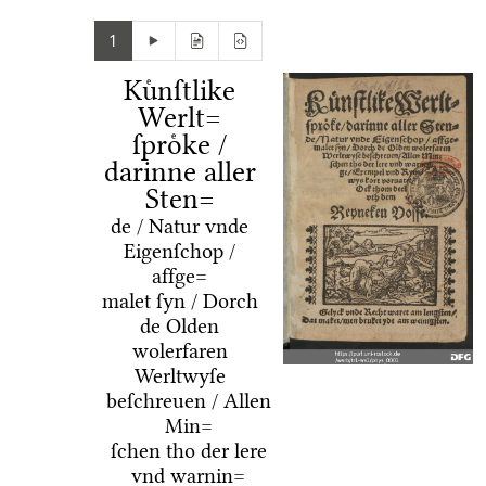
1
Kuͤnſtlike
Werlt=
ſproͤke /
darinne aller
Sten=
de / Natur vnde
Eigenſchop /
affge=
malet ſyn / Dorch
de Olden
wolerfaren
Werltwyſe
beſchreuen / Allen
Min=
ſchen tho der lere
vnd warnin=