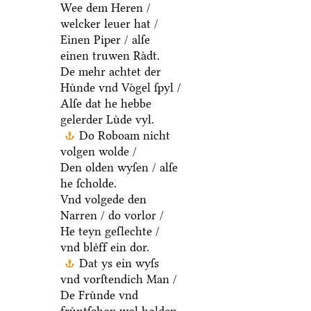
Wee dem Heren /
welcker leuer hat /
Einen Piper / alſe
einen truwen Raͤdt.
De mehr achtet der
Huͤnde vnd Voͤgel ſpyl /
Alſe dat he hebbe
gelerder Luͤde vyl.
Do Roboam nicht
volgen wolde /
Den olden wyſen / alſe
he ſcholde.
Vnd volgede den
Narren / do vorlor /
He teyn geſlechte /
vnd bleͤff ein dor.
Dat ys ein wyſs
vnd vorſtendich Man /
De Fruͤnde vnd