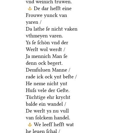
vnd weinich truwen.
De dar hefft eine
Frouwe yunck van
yaren /
Da lathe ſe nicht vaken
vthmeyen varen.
Ys ſe ſchoͤn vnd der
Werlt wol werdt /
Ja mennich Man ſe
denn ock begert.
Demſuluen Manne /
rade ick ock ynt beſte /
He neme nicht ynt
Huſs vele der Geſte.
Tuͤchtige ehr krycht
balde ein wandel /
De werlt ys nu vull
van ſolckem handel.
We leeff hefft wat
he leuen ſchal /