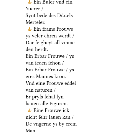
Ein Buler vnd ein
Yuerer /
Synt bede des Duͤuels
Merteler.
Ein frame Frouwe
ys veler ehren werdt /
Dar ſe gheyt all vmme
den herdt.
Ein Erbar Frouwe / ys
van ſeden ſchon /
Ein Erbar Frouwe / ys
eres Mannes kron.
Vnd eine Frouwe eddel
van naturen /
Er pryſs ſchal ſyn
bauen alle Figuren.
Eine Frouwe ick
nicht ſehr lauen kan /
De vngerne ys by erem
Man.