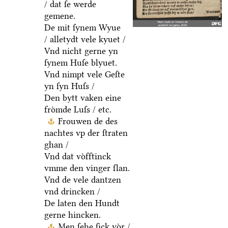
/ dat ſe werde
gemene.
De mit ſynem Wyue
/ alletydt vele kyuet /
Vnd nicht gerne yn
ſynem Huſe blyuet.
Vnd nimpt vele Geſte
yn ſyn Huſs /
Den bytt vaken eine
froͤmde Luſs / etc.
Frouwen de des
nachtes vp der ſtraten
ghan /
Vnd dat voͤfftinck
vmme den vinger ſlan.
Vnd de vele dantzen
vnd drincken /
De laten den Hundt
gerne hincken.
Men ſehe ſick voͤr /