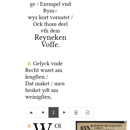
ge / Exempel vnd
Rym=
wys kort voruatet /
Ock thom deel
vth dem
Reyneken
Voſſe.
Gelyck vnde
Recht waret am
lengſten /
Dat maket / men
bruket ydt am
weinigſten.
2
Ol