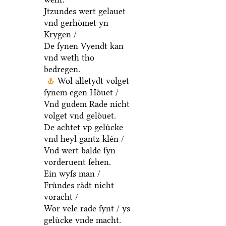
Jtzundes wert gelauet
vnd gerhoͤmet yn
Krygen /
De ſynen Vyendt kan
vnd weth tho
bedregen.
Wol alletydt volget
ſynem egen Hoͤuet /
Vnd gudem Rade nicht
volget vnd geloͤuet.
De achtet vp geluͤcke
vnd heyl gantz kleͤn /
Vnd wert balde ſyn
vorderuent ſehen.
Ein wyſs man /
Fruͤndes raͤdt nicht
voracht /
Wor vele rade ſynt / ys
geluͤcke vnde macht.