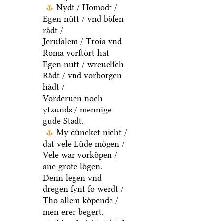
Nydt / Homodt /
Egen nuͤtt / vnd boͤſen
raͤdt /
Jeruſalem / Troia vnd
Roma vorſtoͤrt hat.
Egen nutt / wreuelſch
Raͤdt / vnd vorborgen
haͤdt /
Vorderuen noch
ytzunds / mennige
gude Stadt.
My duͤncket nicht /
dat vele Luͤde moͤgen /
Vele war vorkoͤpen /
ane grote loͤgen.
Denn legen vnd
dregen ſynt ſo werdt /
Tho allem koͤpende /
men erer begert.