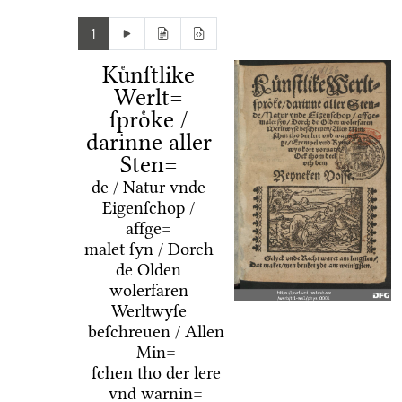
1
Kuͤnſtlike
Werlt=
ſproͤke /
darinne aller
Sten=
de / Natur vnde
Eigenſchop /
affge=
malet ſyn / Dorch
de Olden
wolerfaren
Werltwyſe
beſchreuen / Allen
Min=
ſchen tho der lere
vnd warnin=