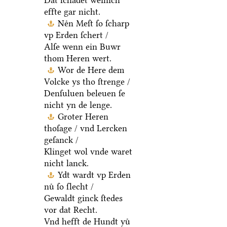
Dat ſchadet weinich
effte gar nicht.
Neͤn Meſt ſo ſcharp
vp Erden ſchert /
Alſe wenn ein Buwr
thom Heren wert.
Wor de Here dem
Volcke ys tho ſtrenge /
Denſuluen beleuen ſe
nicht yn de lenge.
Groter Heren
thoſage / vnd Lercken
geſanck /
Klinget wol vnde waret
nicht lanck.
Ydt wardt vp Erden
nuͤ ſo ſlecht /
Gewaldt ginck ſtedes
vor dat Recht.
Vnd hefft de Hundt yuͤ