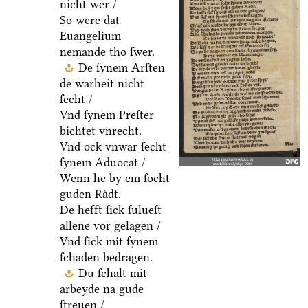
nicht wer /
So were dat
Euangelium
nemande tho ſwer.
De ſynem Arſten
de warheit nicht
ſecht /
Vnd ſynem Preſter
bichtet vnrecht.
Vnd ock vnwar ſecht
ſynem Aduocat /
Wenn he by em ſocht
guden Raͤdt.
De hefft ſick ſulueſt
allene vor gelagen /
Vnd ſick mit ſynem
ſchaden bedragen.
Du ſchalt mit
arbeyde na gude
ſtreuen /