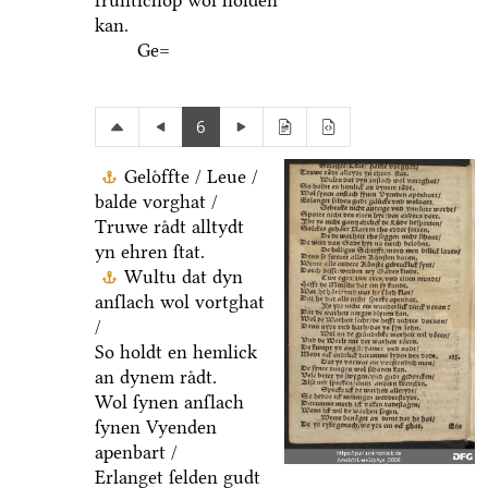
fruͤntſchop wol holden
kan.
Ge=
6
Geloͤffte / Leue /
balde vorghat /
Truwe raͤdt alltydt
yn ehren ſtat.
Wultu dat dyn
anſlach wol vortghat
/
So holdt en hemlick
an dynem raͤdt.
Wol ſynen anſlach
ſynen Vyenden
apenbart /
Erlanget ſelden gudt