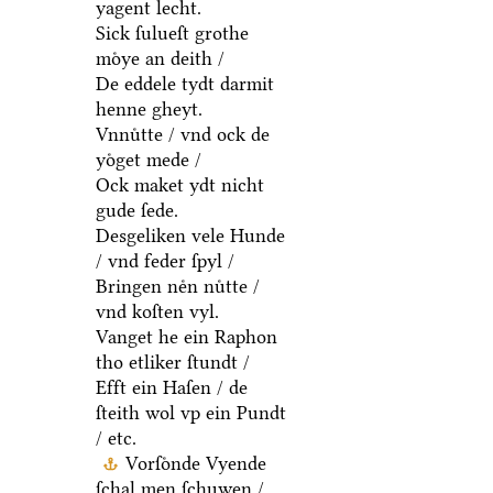
yagent lecht.
Sick ſulueſt grothe
moͤye an deith /
De eddele tydt darmit
henne gheyt.
Vnnuͤtte / vnd ock de
yoͤget mede /
Ock maket ydt nicht
gude ſede.
Desgeliken vele Hunde
/ vnd feder ſpyl /
Bringen neͤn nuͤtte /
vnd koſten vyl.
Vanget he ein Raphon
tho etliker ſtundt /
Efft ein Haſen / de
ſteith wol vp ein Pundt
/ etc.
Vorſoͤnde Vyende
ſchal men ſchuwen /