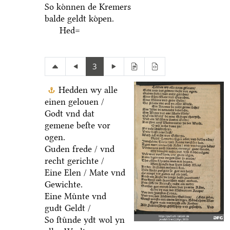
So koͤnnen de Kremers
balde geldt koͤpen.
Hed=
3
Hedden wy alle
einen gelouen /
Godt vnd dat
gemene beſte vor
ogen.
Guden frede / vnd
recht gerichte /
Eine Elen / Mate vnd
Gewichte.
Eine Muͤnte vnd
gudt Geldt /
So ſtuͤnde ydt wol yn