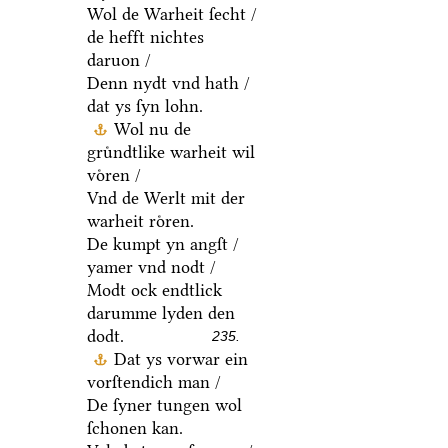
Wol de Warheit ſecht /
de hefft nichtes
daruon /
Denn nydt vnd hath /
dat ys ſyn lohn.
Wol nu de
gruͤndtlike warheit wil
voͤren /
Vnd de Werlt mit der
warheit roͤren.
De kumpt yn angſt /
yamer vnd nodt /
Modt ock endtlick
darumme lyden den
dodt.
235.
Dat ys vorwar ein
vorſtendich man /
De ſyner tungen wol
ſchonen kan.