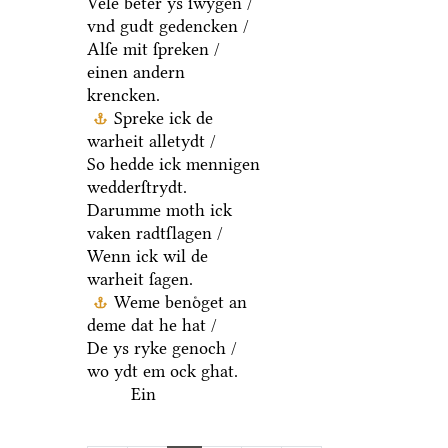
Vele beter ys ſwygen /
vnd gudt gedencken /
Alſe mit ſpreken /
einen andern
krencken.
Spreke ick de
warheit alletydt /
So hedde ick mennigen
wedderſtrydt.
Darumme moth ick
vaken radtſlagen /
Wenn ick wil de
warheit ſagen.
Weme benoͤget an
deme dat he hat /
De ys ryke genoch /
wo ydt em ock ghat.
Ein