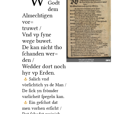
W
Godt
dem
Almechtigen
vor=
truwet /
Vnd vp ſyne
wege buwet.
De kan nicht tho
ſchanden wer=
den /
Wedder dort noch
hyr vp Erden.
Salich vnd
voͤrſichtich ys de Man /
De ſick yn froͤmder
varlicheit ſpegeln kan.
Ein geſchot dat
men vorhen erſicht /