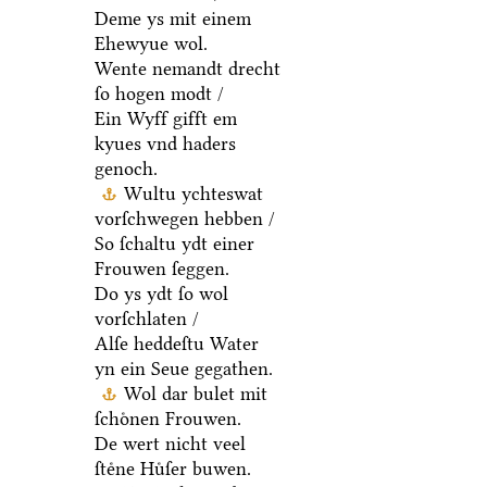
Deme ys mit einem
Ehewyue wol.
Wente nemandt drecht
ſo hogen modt /
Ein Wyff gifft em
kyues vnd haders
genoch.
Wultu ychteswat
vorſchwegen hebben /
So ſchaltu ydt einer
Frouwen ſeggen.
Do ys ydt ſo wol
vorſchlaten /
Alſe heddeſtu Water
yn ein Seue gegathen.
Wol dar bulet mit
ſchoͤnen Frouwen.
De wert nicht veel
ſteͤne Huͤſer buwen.