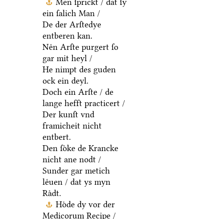
Men ſprickt / dat ſy
ein ſalich Man /
De der Arſtedye
entberen kan.
Neͤn Arſte purgert ſo
gar mit heyl /
He nimpt des guden
ock ein deyl.
Doch ein Arſte / de
lange hefft practicert /
Der kunſt vnd
framicheit nicht
entbert.
Den ſoͤke de Krancke
nicht ane nodt /
Sunder gar metich
leͤuen / dat ys myn
Raͤdt.
Hoͤde dy vor der
Medicorum Recipe /