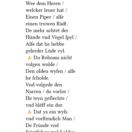
Wee dem Heren /
welcker leuer hat /
Einen Piper / alſe
einen truwen Raͤdt.
De mehr achtet der
Huͤnde vnd Voͤgel ſpyl /
Alſe dat he hebbe
gelerder Luͤde vyl.
Do Roboam nicht
volgen wolde /
Den olden wyſen / alſe
he ſcholde.
Vnd volgede den
Narren / do vorlor /
He teyn geſlechte /
vnd bleͤff ein dor.
Dat ys ein wyſs
vnd vorſtendich Man /
De Fruͤnde vnd