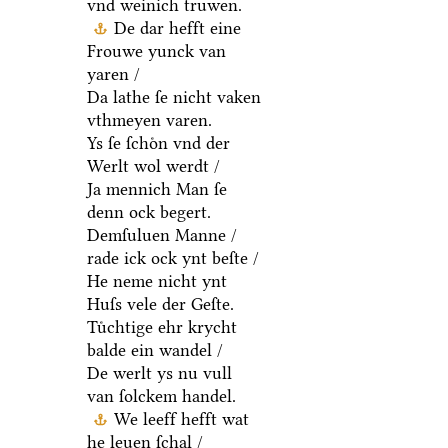
vnd weinich truwen.
De dar hefft eine
Frouwe yunck van
yaren /
Da lathe ſe nicht vaken
vthmeyen varen.
Ys ſe ſchoͤn vnd der
Werlt wol werdt /
Ja mennich Man ſe
denn ock begert.
Demſuluen Manne /
rade ick ock ynt beſte /
He neme nicht ynt
Huſs vele der Geſte.
Tuͤchtige ehr krycht
balde ein wandel /
De werlt ys nu vull
van ſolckem handel.
We leeff hefft wat
he leuen ſchal /