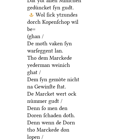
Dat ydt allen Minſchen
geduͤncket ſyn gudt.
Wol ſick ytzundes
dorch Kopenſchop wil
be=
(ghan /
De moth vaken ſyn
warſeggent lan.
Tho dem Marckede
yederman weinich
ghat /
Dem ſyn gemoͤte nicht
na Gewinſte ſtat.
De Marcket wert ock
nuͤmmer gudt /
Denn ſo men den
Doren ſchaden doth.
Denn wenn de Dorn
tho Marckede don
lopen /