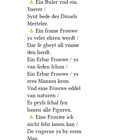
Ein Buler vnd ein
Yuerer /
Synt bede des Duͤuels
Merteler.
Ein frame Frouwe
ys veler ehren werdt /
Dar ſe gheyt all vmme
den herdt.
Ein Erbar Frouwe / ys
van ſeden ſchon /
Ein Erbar Frouwe / ys
eres Mannes kron.
Vnd eine Frouwe eddel
van naturen /
Er pryſs ſchal ſyn
bauen alle Figuren.
Eine Frouwe ick
nicht ſehr lauen kan /
De vngerne ys by erem
Man.