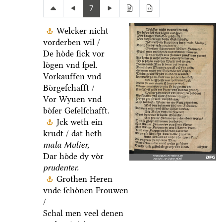
7
Welcker nicht
vorderben wil /
De hoͤde ſick vor
loͤgen vnd ſpel.
Vorkauffen vnd
Boͤrgeſchafft /
Vor Wyuen vnd
boͤſer Geſelſchafft.
Jck weth ein
krudt / dat heth
mala Mulier,
Dar hoͤde dy voͤr
prudenter.
Grothen Heren
vnde ſchoͤnen Frouwen
/
Schal men veel denen