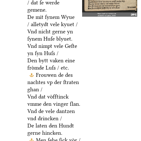
/ dat ſe werde
gemene.
De mit ſynem Wyue
/ alletydt vele kyuet /
Vnd nicht gerne yn
ſynem Huſe blyuet.
Vnd nimpt vele Geſte
yn ſyn Huſs /
Den bytt vaken eine
froͤmde Luſs / etc.
Frouwen de des
nachtes vp der ſtraten
ghan /
Vnd dat voͤfftinck
vmme den vinger ſlan.
Vnd de vele dantzen
vnd drincken /
De laten den Hundt
gerne hincken.
Men ſehe ſick voͤr /