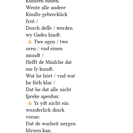
Kuͤnſten bauen.
Wente alle andere
Kuͤnſte gebrecklick
ſynt /
Dorch deſſe / werden
wy Gades kindt.
Twe ogen / twe
oren / vnd einen
mundt /
Hefft de Minſche dat
em ſy kundt.
Wat he hoͤrt / vnd wat
he ſuͤth klar /
Dat he dat alle nicht
ſpreke apenbar.
Ys ydt nicht ein
wunderlick dinck
voran:
Dat de warheit nergen
blyuen kan.