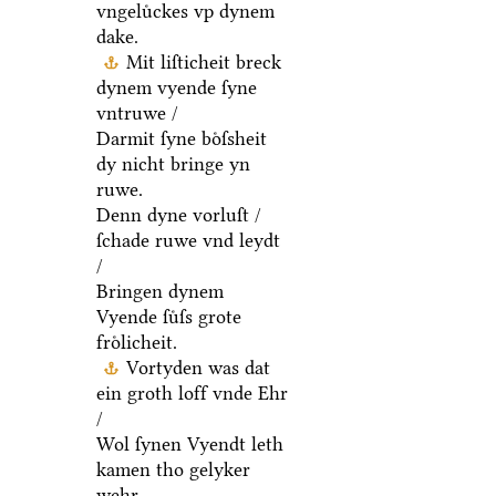
vngeluͤckes vp dynem
dake.
Mit liſticheit breck
dynem vyende ſyne
vntruwe /
Darmit ſyne boͤſsheit
dy nicht bringe yn
ruwe.
Denn dyne vorluſt /
ſchade ruwe vnd leydt
/
Bringen dynem
Vyende ſuͤſs grote
froͤlicheit.
Vortyden was dat
ein groth loff vnde Ehr
/
Wol ſynen Vyendt leth
kamen tho gelyker
wehr.