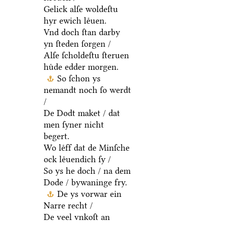
Gelick alſe woldeſtu
hyr ewich leͤuen.
Vnd doch ſtan darby
yn ſteden ſorgen /
Alſe ſcholdeſtu ſteruen
huͤde edder morgen.
So ſchon ys
nemandt noch ſo werdt
/
De Dodt maket / dat
men ſyner nicht
begert.
Wo leͤff dat de Minſche
ock leͤuendich ſy /
So ys he doch / na dem
Dode / bywaninge fry.
De ys vorwar ein
Narre recht /
De veel vnkoſt an