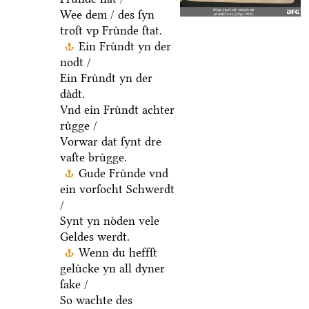
Wee dem / des ſyn
troſt vp Fruͤnde ſtat.
Ein Fruͤndt yn der
nodt /
Ein Fruͤndt yn der
daͤdt.
Vnd ein Fruͤndt achter
ruͤgge /
Vorwar dat ſynt dre
vaſte bruͤgge.
Gude Fruͤnde vnd
ein vorſocht Schwerdt
/
Synt yn noͤden vele
Geldes werdt.
Wenn du heffſt
geluͤcke yn all dyner
ſake /
So wachte des