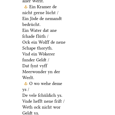
aller Werlt.
Ein Kramer de
nicht gerne luͤcht /
Ein Joͤde de nemandt
bedruͤcht.
Ein Water dat ane
ſchade fluͤth /
Ock ein Wolff de nene
Schape thoryth.
Vnd ein Woͤkerer
ſunder Geldt /
Dat ſynt vyff
Meerwonder yn der
Werlt.
O wo wehe deme
ys /
De vele ſchuͤldich ys.
Vnde hefft nene friſt /
Weth ock nicht wor
Geldt ys.