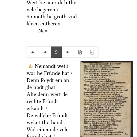
Wert he auer dith tho
vele begeren /
So moth he groth vnd
kleen entberen.
Ne=
5
Nemandt weth
wor he Fruͤnde hat /
Denn ſo ydt em an
de nodt ghat.
Alſe denn wert de
rechte Fruͤndt
erkandt /
De valſche Fruͤndt
wyket tho handt.
Wol einem de vele
Fruͤnde hat /