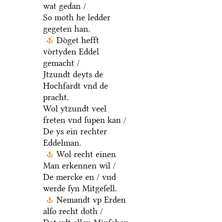
wat gedan /
So moth he ledder
gegeten han.
Doͤget hefft
voͤrtyden Eddel
gemacht /
Jtzundt deyts de
Hochfardt vnd de
pracht.
Wol ytzundt veel
freten vnd ſupen kan /
De ys ein rechter
Eddelman.
Wol recht einen
Man erkennen wil /
De mercke en / vnd
werde ſyn Mitgeſell.
Nemandt vp Erden
alſo recht doth /