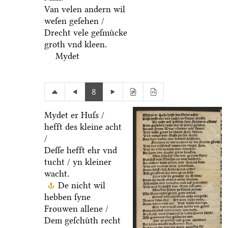
Van velen andern wil
weſen geſehen /
Drecht vele geſmuͤcke
groth vnd kleen.
Mydet
8
Mydet er Huſs /
hefft des kleine acht
/
Deſſe hefft ehr vnd
tucht / yn kleiner
wacht.
De nicht wil
hebben ſyne
Frouwen allene /
Dem geſchuͤth recht