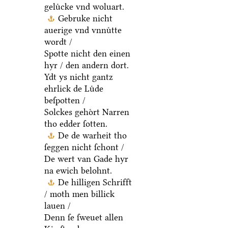
geluͤcke vnd woluart.
Gebruke nicht
auerige vnd vnnuͤtte
wordt /
Spotte nicht den einen
hyr / den andern dort.
Ydt ys nicht gantz
ehrlick de Luͤde
beſpotten /
Solckes gehoͤrt Narren
tho edder ſotten.
De de warheit tho
ſeggen nicht ſchont /
De wert van Gade hyr
na ewich belohnt.
De hilligen Schrifft
/ moth men billick
lauen /
Denn ſe ſweuet allen