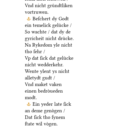
Vnd nicht gruͤndtliken
vortruwen.
Beſchert dy Godt
ein temelick geluͤcke /
So wachte / dat dy de
gyricheit nicht druͤcke.
Na Rykedom yle nicht
tho ſehr /
Vp dat ſick dat geluͤcke
nicht wedderkehr.
Wente ylent ys nicht
alletydt gudt /
Vnd maket vaken
einen bedroͤueden
modt.
Ein yeder late ſick
an deme genoͤgen /
Dat ſick tho ſynem
ſtate wil voͤgen.