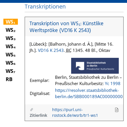
Transkriptionen
WS₁
Transkription von WS₁: Künstlike
WS₂
Werltspröke (VD16 K 2543)
WS₃
[Lübeck]: [Balhorn, Johann d. Ä.], [Mitte 16.
WS₄
Jh.].
VD16 K 2543
.
BC
1345. 48 Bl., Oktav
WS₅
WS₆
WS₇
Berlin, Staatsbibliothek zu Berlin –
RB
Exemplar:
Preußischer Kulturbesitz:
Yc 1998
https://resolver.staatsbibliothek-
Digitalisat:
berlin.de/SBB000189AC00000000
https://purl.uni-
Zitierlink
rostock.de/wsrb/tr1-ws1