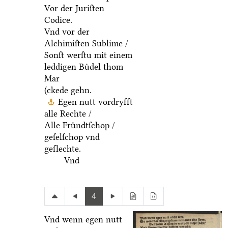
Vor der Juriſten
Codice.
Vnd vor der
Alchimiſten Sublime /
Sonſt werſtu mit einem
leddigen Buͤdel thom
Mar
(ckede gehn.
Egen nutt vordryfft
alle Rechte /
Alle Fruͤndtſchop /
geſelſchop vnd
geſlechte.
Vnd
4
Vnd wenn egen nutt