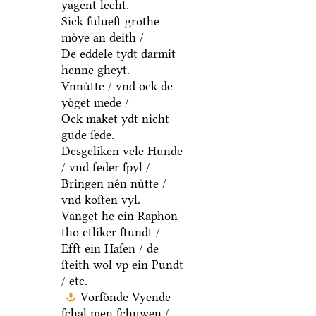
yagent lecht.
Sick ſulueſt grothe
moͤye an deith /
De eddele tydt darmit
henne gheyt.
Vnnuͤtte / vnd ock de
yoͤget mede /
Ock maket ydt nicht
gude ſede.
Desgeliken vele Hunde
/ vnd feder ſpyl /
Bringen neͤn nuͤtte /
vnd koſten vyl.
Vanget he ein Raphon
tho etliker ſtundt /
Efft ein Haſen / de
ſteith wol vp ein Pundt
/ etc.
Vorſoͤnde Vyende
ſchal men ſchuwen /