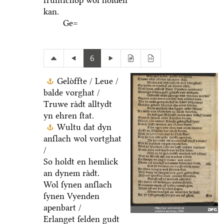
fruͤntſchop wol holden
kan.
Ge=
6
Geloͤffte / Leue /
balde vorghat /
Truwe raͤdt alltydt
yn ehren ſtat.
Wultu dat dyn
anſlach wol vortghat
/
So holdt en hemlick
an dynem raͤdt.
Wol ſynen anſlach
ſynen Vyenden
apenbart /
Erlanget ſelden gudt