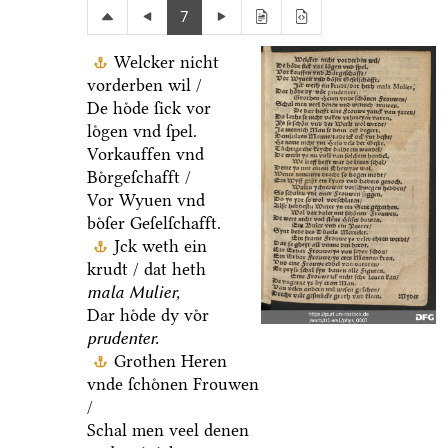
7
Welcker nicht
vorderben wil /
De hoͤde ſick vor
loͤgen vnd ſpel.
Vorkauffen vnd
Boͤrgeſchafft /
Vor Wyuen vnd
boͤſer Geſelſchafft.
Jck weth ein
krudt / dat heth
mala Mulier,
Dar hoͤde dy voͤr
prudenter.
Grothen Heren
vnde ſchoͤnen Frouwen
/
Schal men veel denen