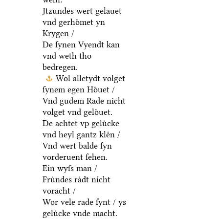
Jtzundes wert gelauet
vnd gerhoͤmet yn
Krygen /
De ſynen Vyendt kan
vnd weth tho
bedregen.
Wol alletydt volget
ſynem egen Hoͤuet /
Vnd gudem Rade nicht
volget vnd geloͤuet.
De achtet vp geluͤcke
vnd heyl gantz kleͤn /
Vnd wert balde ſyn
vorderuent ſehen.
Ein wyſs man /
Fruͤndes raͤdt nicht
voracht /
Wor vele rade ſynt / ys
geluͤcke vnde macht.