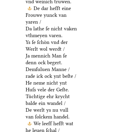
vnd weinich truwen.
De dar hefft eine
Frouwe yunck van
yaren /
Da lathe ſe nicht vaken
vthmeyen varen.
Ys ſe ſchoͤn vnd der
Werlt wol werdt /
Ja mennich Man ſe
denn ock begert.
Demſuluen Manne /
rade ick ock ynt beſte /
He neme nicht ynt
Huſs vele der Geſte.
Tuͤchtige ehr krycht
balde ein wandel /
De werlt ys nu vull
van ſolckem handel.
We leeff hefft wat
he leuen ſchal /