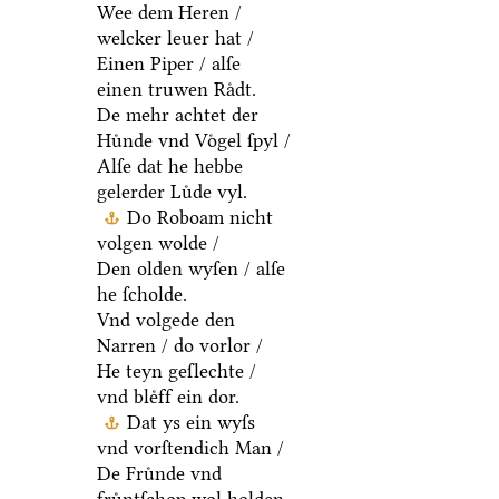
Wee dem Heren /
welcker leuer hat /
Einen Piper / alſe
einen truwen Raͤdt.
De mehr achtet der
Huͤnde vnd Voͤgel ſpyl /
Alſe dat he hebbe
gelerder Luͤde vyl.
Do Roboam nicht
volgen wolde /
Den olden wyſen / alſe
he ſcholde.
Vnd volgede den
Narren / do vorlor /
He teyn geſlechte /
vnd bleͤff ein dor.
Dat ys ein wyſs
vnd vorſtendich Man /
De Fruͤnde vnd