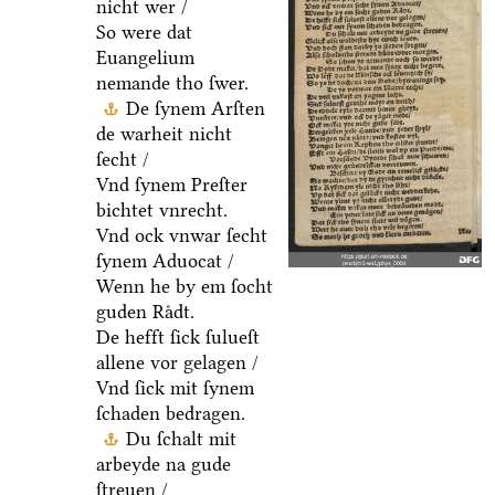
nicht wer /
So were dat
Euangelium
nemande tho ſwer.
De ſynem Arſten
de warheit nicht
ſecht /
Vnd ſynem Preſter
bichtet vnrecht.
Vnd ock vnwar ſecht
ſynem Aduocat /
Wenn he by em ſocht
guden Raͤdt.
De hefft ſick ſulueſt
allene vor gelagen /
Vnd ſick mit ſynem
ſchaden bedragen.
Du ſchalt mit
arbeyde na gude
ſtreuen /