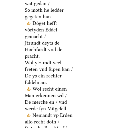
wat gedan /
So moth he ledder
gegeten han.
Doͤget hefft
voͤrtyden Eddel
gemacht /
Jtzundt deyts de
Hochfardt vnd de
pracht.
Wol ytzundt veel
freten vnd ſupen kan /
De ys ein rechter
Eddelman.
Wol recht einen
Man erkennen wil /
De mercke en / vnd
werde ſyn Mitgeſell.
Nemandt vp Erden
alſo recht doth /