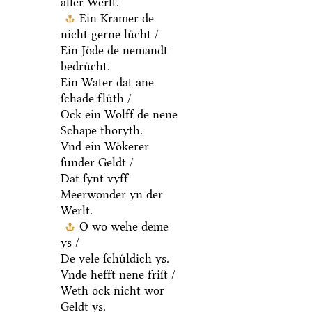
aller Werlt.
Ein Kramer de
nicht gerne luͤcht /
Ein Joͤde de nemandt
bedruͤcht.
Ein Water dat ane
ſchade fluͤth /
Ock ein Wolff de nene
Schape thoryth.
Vnd ein Woͤkerer
ſunder Geldt /
Dat ſynt vyff
Meerwonder yn der
Werlt.
O wo wehe deme
ys /
De vele ſchuͤldich ys.
Vnde hefft nene friſt /
Weth ock nicht wor
Geldt ys.