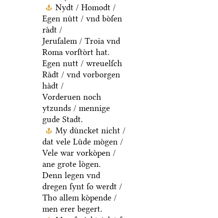
Nydt / Homodt /
Egen nuͤtt / vnd boͤſen
raͤdt /
Jeruſalem / Troia vnd
Roma vorſtoͤrt hat.
Egen nutt / wreuelſch
Raͤdt / vnd vorborgen
haͤdt /
Vorderuen noch
ytzunds / mennige
gude Stadt.
My duͤncket nicht /
dat vele Luͤde moͤgen /
Vele war vorkoͤpen /
ane grote loͤgen.
Denn legen vnd
dregen ſynt ſo werdt /
Tho allem koͤpende /
men erer begert.