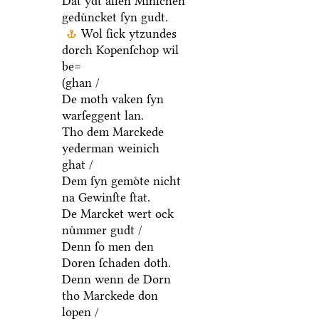
Dat ydt allen Minſchen
geduͤncket ſyn gudt.
Wol ſick ytzundes
dorch Kopenſchop wil
be=
(ghan /
De moth vaken ſyn
warſeggent lan.
Tho dem Marckede
yederman weinich
ghat /
Dem ſyn gemoͤte nicht
na Gewinſte ſtat.
De Marcket wert ock
nuͤmmer gudt /
Denn ſo men den
Doren ſchaden doth.
Denn wenn de Dorn
tho Marckede don
lopen /