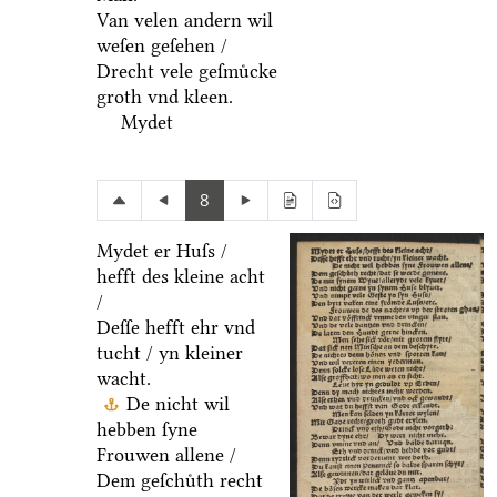
Van velen andern wil
weſen geſehen /
Drecht vele geſmuͤcke
groth vnd kleen.
Mydet
8
Mydet er Huſs /
hefft des kleine acht
/
Deſſe hefft ehr vnd
tucht / yn kleiner
wacht.
De nicht wil
hebben ſyne
Frouwen allene /
Dem geſchuͤth recht