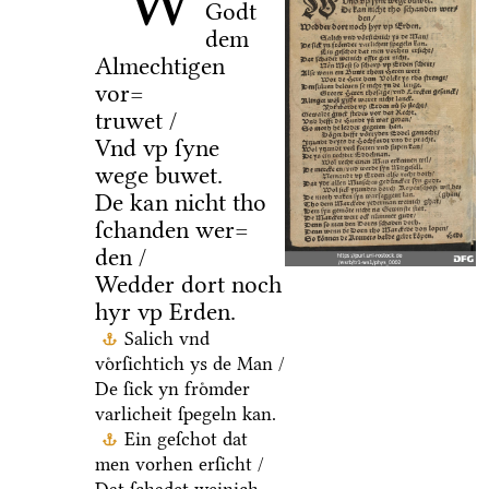
W
Godt
dem
Almechtigen
vor=
truwet /
Vnd vp ſyne
wege buwet.
De kan nicht tho
ſchanden wer=
den /
Wedder dort noch
hyr vp Erden.
Salich vnd
voͤrſichtich ys de Man /
De ſick yn froͤmder
varlicheit ſpegeln kan.
Ein geſchot dat
men vorhen erſicht /