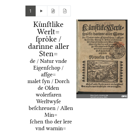
1
Kuͤnſtlike
Werlt=
ſproͤke /
darinne aller
Sten=
de / Natur vnde
Eigenſchop /
affge=
malet ſyn / Dorch
de Olden
wolerfaren
Werltwyſe
beſchreuen / Allen
Min=
ſchen tho der lere
vnd warnin=