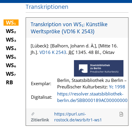
Transkriptionen
WS₁
Transkription von WS₁: Künstlike
WS₂
Werltspröke (VD16 K 2543)
WS₃
[Lübeck]: [Balhorn, Johann d. Ä.], [Mitte 16.
WS₄
Jh.].
VD16 K 2543
.
BC
1345. 48 Bl., Oktav
WS₅
WS₆
WS₇
Berlin, Staatsbibliothek zu Berlin –
RB
Exemplar:
Preußischer Kulturbesitz:
Yc 1998
https://resolver.staatsbibliothek-
Digitalisat:
berlin.de/SBB000189AC00000000
https://purl.uni-
Zitierlink
rostock.de/wsrb/tr1-ws1