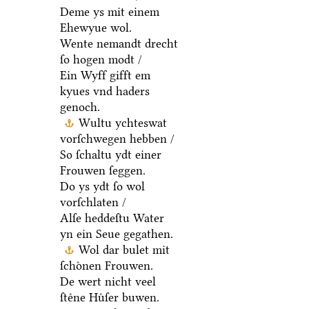
Deme ys mit einem
Ehewyue wol.
Wente nemandt drecht
ſo hogen modt /
Ein Wyff gifft em
kyues vnd haders
genoch.
Wultu ychteswat
vorſchwegen hebben /
So ſchaltu ydt einer
Frouwen ſeggen.
Do ys ydt ſo wol
vorſchlaten /
Alſe heddeſtu Water
yn ein Seue gegathen.
Wol dar bulet mit
ſchoͤnen Frouwen.
De wert nicht veel
ſteͤne Huͤſer buwen.