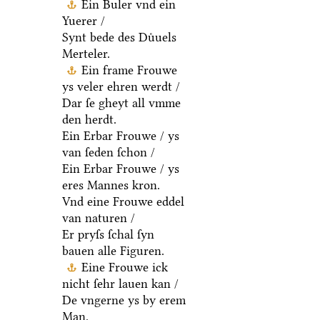
Ein Buler vnd ein
Yuerer /
Synt bede des Duͤuels
Merteler.
Ein frame Frouwe
ys veler ehren werdt /
Dar ſe gheyt all vmme
den herdt.
Ein Erbar Frouwe / ys
van ſeden ſchon /
Ein Erbar Frouwe / ys
eres Mannes kron.
Vnd eine Frouwe eddel
van naturen /
Er pryſs ſchal ſyn
bauen alle Figuren.
Eine Frouwe ick
nicht ſehr lauen kan /
De vngerne ys by erem
Man.