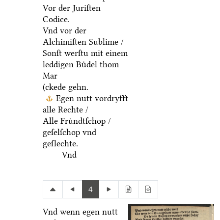
Vor der Juriſten
Codice.
Vnd vor der
Alchimiſten Sublime /
Sonſt werſtu mit einem
leddigen Buͤdel thom
Mar
(ckede gehn.
Egen nutt vordryfft
alle Rechte /
Alle Fruͤndtſchop /
geſelſchop vnd
geſlechte.
Vnd
4
Vnd wenn egen nutt