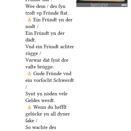
Wee dem / des ſyn
troſt vp Fruͤnde ſtat.
Ein Fruͤndt yn der
nodt /
Ein Fruͤndt yn der
daͤdt.
Vnd ein Fruͤndt achter
ruͤgge /
Vorwar dat ſynt dre
vaſte bruͤgge.
Gude Fruͤnde vnd
ein vorſocht Schwerdt
/
Synt yn noͤden vele
Geldes werdt.
Wenn du heffſt
geluͤcke yn all dyner
ſake /
So wachte des