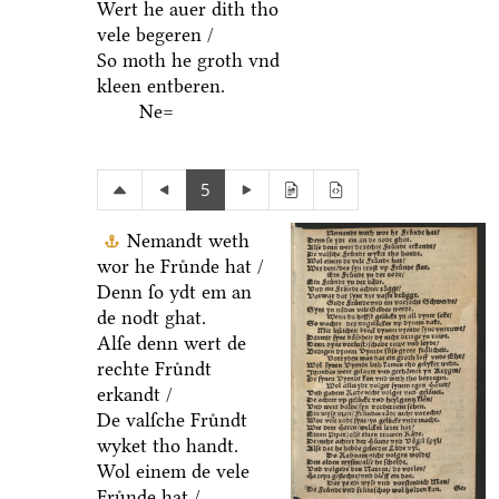
Wert he auer dith tho
vele begeren /
So moth he groth vnd
kleen entberen.
Ne=
5
Nemandt weth
wor he Fruͤnde hat /
Denn ſo ydt em an
de nodt ghat.
Alſe denn wert de
rechte Fruͤndt
erkandt /
De valſche Fruͤndt
wyket tho handt.
Wol einem de vele
Fruͤnde hat /