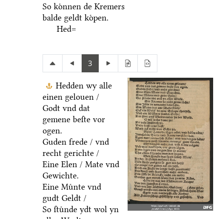
So koͤnnen de Kremers
balde geldt koͤpen.
Hed=
3
Hedden wy alle
einen gelouen /
Godt vnd dat
gemene beſte vor
ogen.
Guden frede / vnd
recht gerichte /
Eine Elen / Mate vnd
Gewichte.
Eine Muͤnte vnd
gudt Geldt /
So ſtuͤnde ydt wol yn