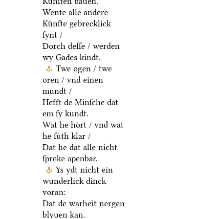
Kuͤnſten bauen.
Wente alle andere
Kuͤnſte gebrecklick
ſynt /
Dorch deſſe / werden
wy Gades kindt.
Twe ogen / twe
oren / vnd einen
mundt /
Hefft de Minſche dat
em ſy kundt.
Wat he hoͤrt / vnd wat
he ſuͤth klar /
Dat he dat alle nicht
ſpreke apenbar.
Ys ydt nicht ein
wunderlick dinck
voran:
Dat de warheit nergen
blyuen kan.