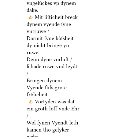
vngeluͤckes vp dynem
dake.
Mit liſticheit breck
dynem vyende ſyne
vntruwe /
Darmit ſyne boͤſsheit
dy nicht bringe yn
ruwe.
Denn dyne vorluſt /
ſchade ruwe vnd leydt
/
Bringen dynem
Vyende ſuͤſs grote
froͤlicheit.
Vortyden was dat
ein groth loff vnde Ehr
/
Wol ſynen Vyendt leth
kamen tho gelyker
wehr.