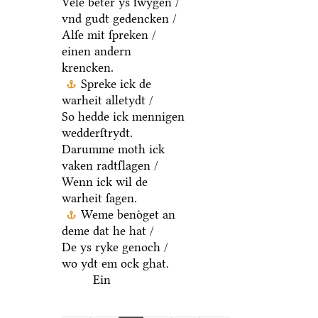
Vele beter ys ſwygen /
vnd gudt gedencken /
Alſe mit ſpreken /
einen andern
krencken.
Spreke ick de
warheit alletydt /
So hedde ick mennigen
wedderſtrydt.
Darumme moth ick
vaken radtſlagen /
Wenn ick wil de
warheit ſagen.
Weme benoͤget an
deme dat he hat /
De ys ryke genoch /
wo ydt em ock ghat.
Ein