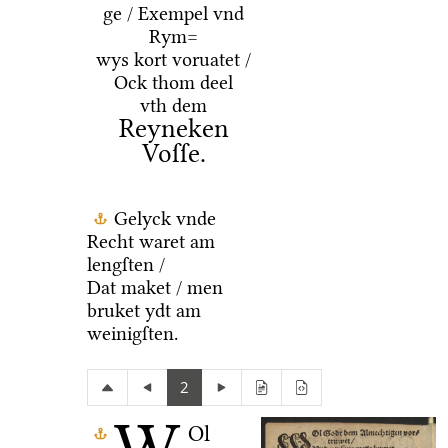
ge / Exempel vnd
Rym=
wys kort voruatet /
Ock thom deel
vth dem
Reyneken
Voſſe.
Gelyck vnde
Recht waret am
lengſten /
Dat maket / men
bruket ydt am
weinigſten.
2
Ol