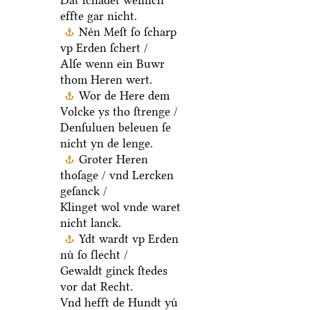
Dat ſchadet weinich
effte gar nicht.
Neͤn Meſt ſo ſcharp
vp Erden ſchert /
Alſe wenn ein Buwr
thom Heren wert.
Wor de Here dem
Volcke ys tho ſtrenge /
Denſuluen beleuen ſe
nicht yn de lenge.
Groter Heren
thoſage / vnd Lercken
geſanck /
Klinget wol vnde waret
nicht lanck.
Ydt wardt vp Erden
nuͤ ſo ſlecht /
Gewaldt ginck ſtedes
vor dat Recht.
Vnd hefft de Hundt yuͤ