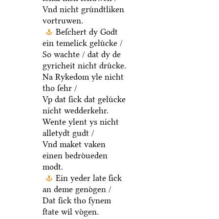
Vnd nicht gruͤndtliken
vortruwen.
Beſchert dy Godt
ein temelick geluͤcke /
So wachte / dat dy de
gyricheit nicht druͤcke.
Na Rykedom yle nicht
tho ſehr /
Vp dat ſick dat geluͤcke
nicht wedderkehr.
Wente ylent ys nicht
alletydt gudt /
Vnd maket vaken
einen bedroͤueden
modt.
Ein yeder late ſick
an deme genoͤgen /
Dat ſick tho ſynem
ſtate wil voͤgen.