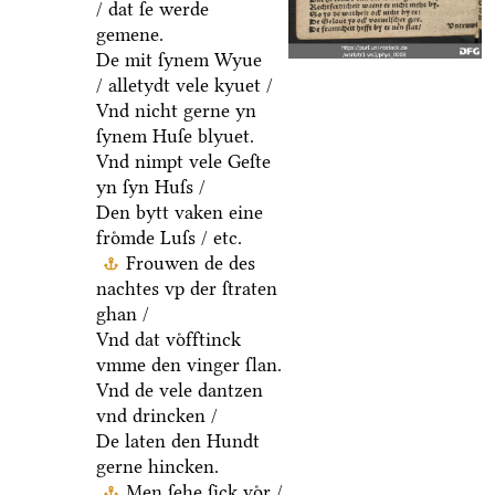
/ dat ſe werde
gemene.
De mit ſynem Wyue
/ alletydt vele kyuet /
Vnd nicht gerne yn
ſynem Huſe blyuet.
Vnd nimpt vele Geſte
yn ſyn Huſs /
Den bytt vaken eine
froͤmde Luſs / etc.
Frouwen de des
nachtes vp der ſtraten
ghan /
Vnd dat voͤfftinck
vmme den vinger ſlan.
Vnd de vele dantzen
vnd drincken /
De laten den Hundt
gerne hincken.
Men ſehe ſick voͤr /