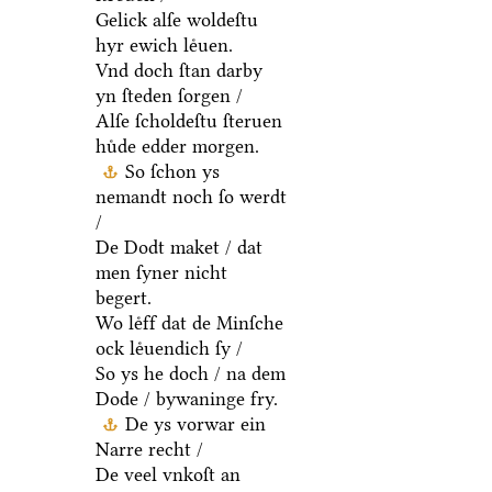
Gelick alſe woldeſtu
hyr ewich leͤuen.
Vnd doch ſtan darby
yn ſteden ſorgen /
Alſe ſcholdeſtu ſteruen
huͤde edder morgen.
So ſchon ys
nemandt noch ſo werdt
/
De Dodt maket / dat
men ſyner nicht
begert.
Wo leͤff dat de Minſche
ock leͤuendich ſy /
So ys he doch / na dem
Dode / bywaninge fry.
De ys vorwar ein
Narre recht /
De veel vnkoſt an