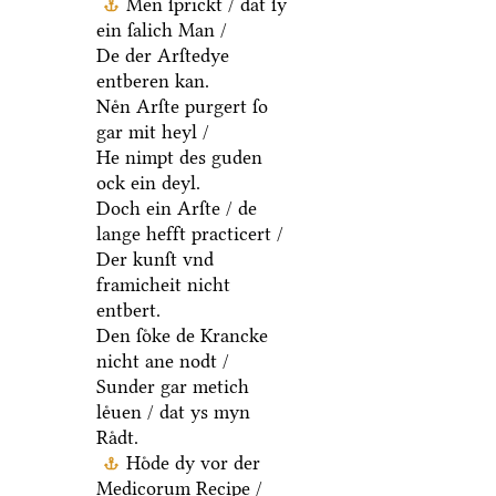
Men ſprickt / dat ſy
ein ſalich Man /
De der Arſtedye
entberen kan.
Neͤn Arſte purgert ſo
gar mit heyl /
He nimpt des guden
ock ein deyl.
Doch ein Arſte / de
lange hefft practicert /
Der kunſt vnd
framicheit nicht
entbert.
Den ſoͤke de Krancke
nicht ane nodt /
Sunder gar metich
leͤuen / dat ys myn
Raͤdt.
Hoͤde dy vor der
Medicorum Recipe /