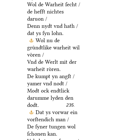
Wol de Warheit ſecht /
de hefft nichtes
daruon /
Denn nydt vnd hath /
dat ys ſyn lohn.
Wol nu de
gruͤndtlike warheit wil
voͤren /
Vnd de Werlt mit der
warheit roͤren.
De kumpt yn angſt /
yamer vnd nodt /
Modt ock endtlick
darumme lyden den
dodt.
235.
Dat ys vorwar ein
vorſtendich man /
De ſyner tungen wol
ſchonen kan.