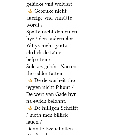
geluͤcke vnd woluart.
Gebruke nicht
auerige vnd vnnuͤtte
wordt /
Spotte nicht den einen
hyr / den andern dort.
Ydt ys nicht gantz
ehrlick de Luͤde
beſpotten /
Solckes gehoͤrt Narren
tho edder ſotten.
De de warheit tho
ſeggen nicht ſchont /
De wert van Gade hyr
na ewich belohnt.
De hilligen Schrifft
/ moth men billick
lauen /
Denn ſe ſweuet allen