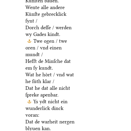
Kuͤnſten bauen.
Wente alle andere
Kuͤnſte gebrecklick
ſynt /
Dorch deſſe / werden
wy Gades kindt.
Twe ogen / twe
oren / vnd einen
mundt /
Hefft de Minſche dat
em ſy kundt.
Wat he hoͤrt / vnd wat
he ſuͤth klar /
Dat he dat alle nicht
ſpreke apenbar.
Ys ydt nicht ein
wunderlick dinck
voran:
Dat de warheit nergen
blyuen kan.