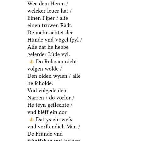
Wee dem Heren /
welcker leuer hat /
Einen Piper / alſe
einen truwen Raͤdt.
De mehr achtet der
Huͤnde vnd Voͤgel ſpyl /
Alſe dat he hebbe
gelerder Luͤde vyl.
Do Roboam nicht
volgen wolde /
Den olden wyſen / alſe
he ſcholde.
Vnd volgede den
Narren / do vorlor /
He teyn geſlechte /
vnd bleͤff ein dor.
Dat ys ein wyſs
vnd vorſtendich Man /
De Fruͤnde vnd