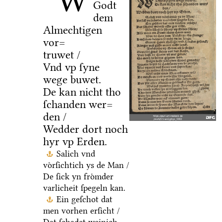
W
Godt
dem
Almechtigen
vor=
truwet /
Vnd vp ſyne
wege buwet.
De kan nicht tho
ſchanden wer=
den /
Wedder dort noch
hyr vp Erden.
Salich vnd
voͤrſichtich ys de Man /
De ſick yn froͤmder
varlicheit ſpegeln kan.
Ein geſchot dat
men vorhen erſicht /