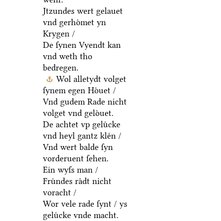
Jtzundes wert gelauet
vnd gerhoͤmet yn
Krygen /
De ſynen Vyendt kan
vnd weth tho
bedregen.
Wol alletydt volget
ſynem egen Hoͤuet /
Vnd gudem Rade nicht
volget vnd geloͤuet.
De achtet vp geluͤcke
vnd heyl gantz kleͤn /
Vnd wert balde ſyn
vorderuent ſehen.
Ein wyſs man /
Fruͤndes raͤdt nicht
voracht /
Wor vele rade ſynt / ys
geluͤcke vnde macht.