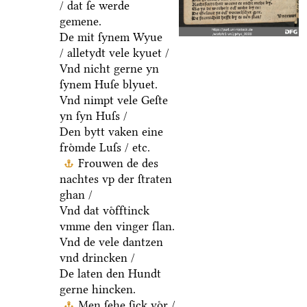
/ dat ſe werde
gemene.
De mit ſynem Wyue
/ alletydt vele kyuet /
Vnd nicht gerne yn
ſynem Huſe blyuet.
Vnd nimpt vele Geſte
yn ſyn Huſs /
Den bytt vaken eine
froͤmde Luſs / etc.
Frouwen de des
nachtes vp der ſtraten
ghan /
Vnd dat voͤfftinck
vmme den vinger ſlan.
Vnd de vele dantzen
vnd drincken /
De laten den Hundt
gerne hincken.
Men ſehe ſick voͤr /