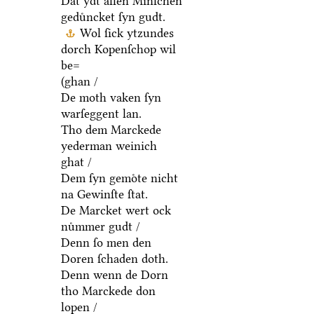
Dat ydt allen Minſchen
geduͤncket ſyn gudt.
Wol ſick ytzundes
dorch Kopenſchop wil
be=
(ghan /
De moth vaken ſyn
warſeggent lan.
Tho dem Marckede
yederman weinich
ghat /
Dem ſyn gemoͤte nicht
na Gewinſte ſtat.
De Marcket wert ock
nuͤmmer gudt /
Denn ſo men den
Doren ſchaden doth.
Denn wenn de Dorn
tho Marckede don
lopen /