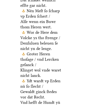
Dat ſchadet weinich
effte gar nicht.
Neͤn Meſt ſo ſcharp
vp Erden ſchert /
Alſe wenn ein Buwr
thom Heren wert.
Wor de Here dem
Volcke ys tho ſtrenge /
Denſuluen beleuen ſe
nicht yn de lenge.
Groter Heren
thoſage / vnd Lercken
geſanck /
Klinget wol vnde waret
nicht lanck.
Ydt wardt vp Erden
nuͤ ſo ſlecht /
Gewaldt ginck ſtedes
vor dat Recht.
Vnd hefft de Hundt yuͤ