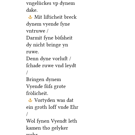
vngeluͤckes vp dynem
dake.
Mit liſticheit breck
dynem vyende ſyne
vntruwe /
Darmit ſyne boͤſsheit
dy nicht bringe yn
ruwe.
Denn dyne vorluſt /
ſchade ruwe vnd leydt
/
Bringen dynem
Vyende ſuͤſs grote
froͤlicheit.
Vortyden was dat
ein groth loff vnde Ehr
/
Wol ſynen Vyendt leth
kamen tho gelyker
wehr.