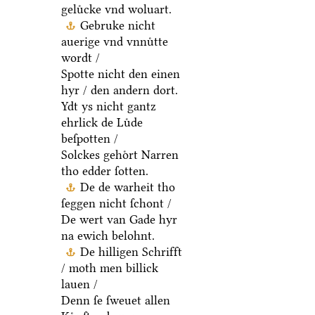
geluͤcke vnd woluart.
Gebruke nicht
auerige vnd vnnuͤtte
wordt /
Spotte nicht den einen
hyr / den andern dort.
Ydt ys nicht gantz
ehrlick de Luͤde
beſpotten /
Solckes gehoͤrt Narren
tho edder ſotten.
De de warheit tho
ſeggen nicht ſchont /
De wert van Gade hyr
na ewich belohnt.
De hilligen Schrifft
/ moth men billick
lauen /
Denn ſe ſweuet allen