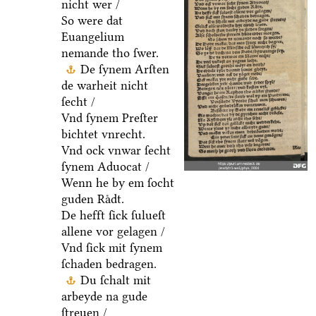
nicht wer /
So were dat
Euangelium
nemande tho ſwer.
De ſynem Arſten
de warheit nicht
ſecht /
Vnd ſynem Preſter
bichtet vnrecht.
Vnd ock vnwar ſecht
ſynem Aduocat /
Wenn he by em ſocht
guden Raͤdt.
De hefft ſick ſulueſt
allene vor gelagen /
Vnd ſick mit ſynem
ſchaden bedragen.
Du ſchalt mit
arbeyde na gude
ſtreuen /