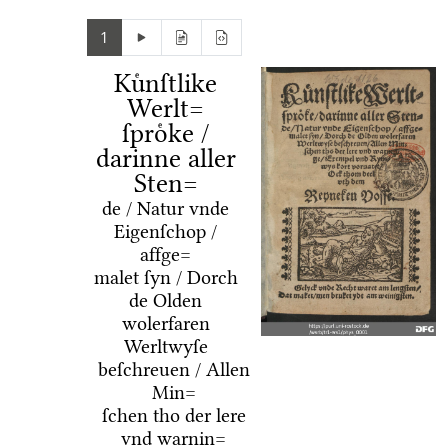
1
Kuͤnſtlike
Werlt=
ſproͤke /
darinne aller
Sten=
de / Natur vnde
Eigenſchop /
affge=
malet ſyn / Dorch
de Olden
wolerfaren
Werltwyſe
beſchreuen / Allen
Min=
ſchen tho der lere
vnd warnin=