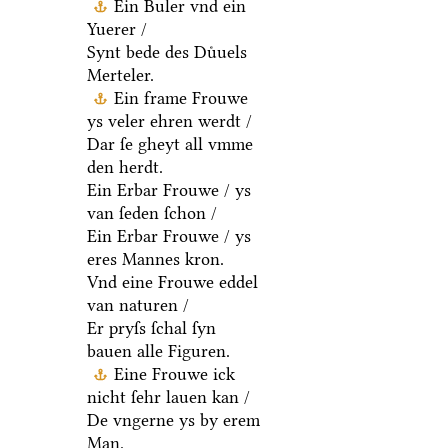
Ein Buler vnd ein
Yuerer /
Synt bede des Duͤuels
Merteler.
Ein frame Frouwe
ys veler ehren werdt /
Dar ſe gheyt all vmme
den herdt.
Ein Erbar Frouwe / ys
van ſeden ſchon /
Ein Erbar Frouwe / ys
eres Mannes kron.
Vnd eine Frouwe eddel
van naturen /
Er pryſs ſchal ſyn
bauen alle Figuren.
Eine Frouwe ick
nicht ſehr lauen kan /
De vngerne ys by erem
Man.