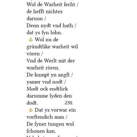
Wol de Warheit ſecht /
de hefft nichtes
daruon /
Denn nydt vnd hath /
dat ys ſyn lohn.
Wol nu de
gruͤndtlike warheit wil
voͤren /
Vnd de Werlt mit der
warheit roͤren.
De kumpt yn angſt /
yamer vnd nodt /
Modt ock endtlick
darumme lyden den
dodt.
235.
Dat ys vorwar ein
vorſtendich man /
De ſyner tungen wol
ſchonen kan.