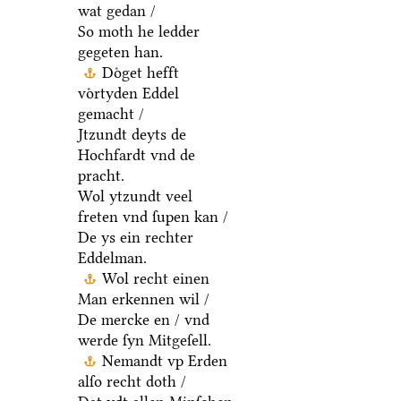
wat gedan /
So moth he ledder
gegeten han.
Doͤget hefft
voͤrtyden Eddel
gemacht /
Jtzundt deyts de
Hochfardt vnd de
pracht.
Wol ytzundt veel
freten vnd ſupen kan /
De ys ein rechter
Eddelman.
Wol recht einen
Man erkennen wil /
De mercke en / vnd
werde ſyn Mitgeſell.
Nemandt vp Erden
alſo recht doth /