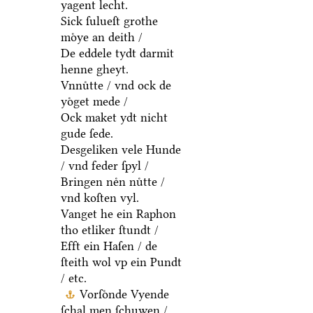
yagent lecht.
Sick ſulueſt grothe
moͤye an deith /
De eddele tydt darmit
henne gheyt.
Vnnuͤtte / vnd ock de
yoͤget mede /
Ock maket ydt nicht
gude ſede.
Desgeliken vele Hunde
/ vnd feder ſpyl /
Bringen neͤn nuͤtte /
vnd koſten vyl.
Vanget he ein Raphon
tho etliker ſtundt /
Efft ein Haſen / de
ſteith wol vp ein Pundt
/ etc.
Vorſoͤnde Vyende
ſchal men ſchuwen /