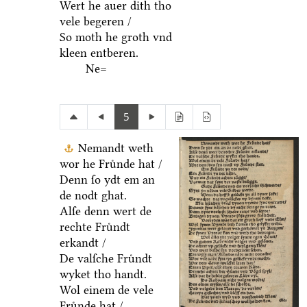
Wert he auer dith tho
vele begeren /
So moth he groth vnd
kleen entberen.
Ne=
5
Nemandt weth
wor he Fruͤnde hat /
Denn ſo ydt em an
de nodt ghat.
Alſe denn wert de
rechte Fruͤndt
erkandt /
De valſche Fruͤndt
wyket tho handt.
Wol einem de vele
Fruͤnde hat /