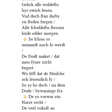
Gelick alſe woldeſtu
hyr ewich leͤuen.
Vnd doch ſtan darby
yn ſteden ſorgen /
Alſe ſcholdeſtu ſteruen
huͤde edder morgen.
So ſchon ys
nemandt noch ſo werdt
/
De Dodt maket / dat
men ſyner nicht
begert.
Wo leͤff dat de Minſche
ock leͤuendich ſy /
So ys he doch / na dem
Dode / bywaninge fry.
De ys vorwar ein
Narre recht /
De veel vnkoſt an