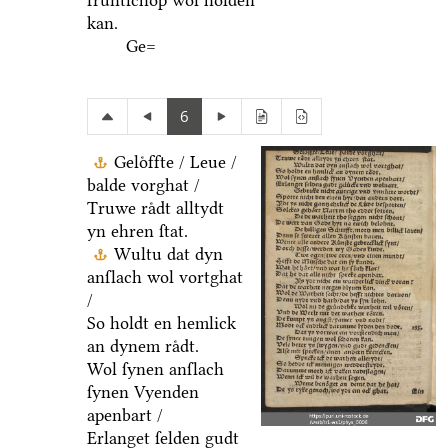
fruͤntſchop wol holden
kan.
Ge=
6
Geloͤffte / Leue /
balde vorghat /
Truwe raͤdt alltydt
yn ehren ſtat.
Wultu dat dyn
anſlach wol vortghat
/
So holdt en hemlick
an dynem raͤdt.
Wol ſynen anſlach
ſynen Vyenden
apenbart /
Erlanget ſelden gudt