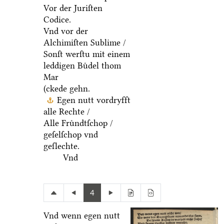
Vor der Juriſten
Codice.
Vnd vor der
Alchimiſten Sublime /
Sonſt werſtu mit einem
leddigen Buͤdel thom
Mar
(ckede gehn.
Egen nutt vordryfft
alle Rechte /
Alle Fruͤndtſchop /
geſelſchop vnd
geſlechte.
Vnd
4
Vnd wenn egen nutt