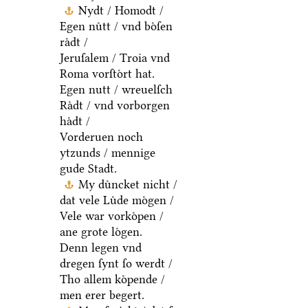
Nydt / Homodt /
Egen nuͤtt / vnd boͤſen
raͤdt /
Jeruſalem / Troia vnd
Roma vorſtoͤrt hat.
Egen nutt / wreuelſch
Raͤdt / vnd vorborgen
haͤdt /
Vorderuen noch
ytzunds / mennige
gude Stadt.
My duͤncket nicht /
dat vele Luͤde moͤgen /
Vele war vorkoͤpen /
ane grote loͤgen.
Denn legen vnd
dregen ſynt ſo werdt /
Tho allem koͤpende /
men erer begert.