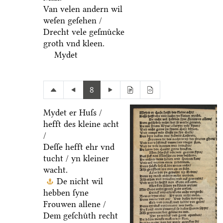
Van velen andern wil
weſen geſehen /
Drecht vele geſmuͤcke
groth vnd kleen.
Mydet
8
Mydet er Huſs /
hefft des kleine acht
/
Deſſe hefft ehr vnd
tucht / yn kleiner
wacht.
De nicht wil
hebben ſyne
Frouwen allene /
Dem geſchuͤth recht