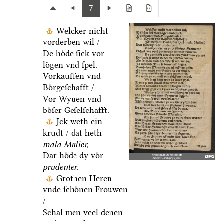
7
Welcker nicht
vorderben wil /
De hoͤde ſick vor
loͤgen vnd ſpel.
Vorkauffen vnd
Boͤrgeſchafft /
Vor Wyuen vnd
boͤſer Geſelſchafft.
Jck weth ein
krudt / dat heth
mala Mulier,
Dar hoͤde dy voͤr
prudenter.
Grothen Heren
vnde ſchoͤnen Frouwen
/
Schal men veel denen