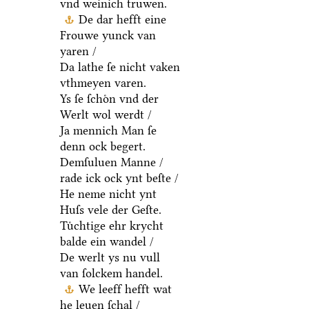
vnd weinich truwen.
De dar hefft eine
Frouwe yunck van
yaren /
Da lathe ſe nicht vaken
vthmeyen varen.
Ys ſe ſchoͤn vnd der
Werlt wol werdt /
Ja mennich Man ſe
denn ock begert.
Demſuluen Manne /
rade ick ock ynt beſte /
He neme nicht ynt
Huſs vele der Geſte.
Tuͤchtige ehr krycht
balde ein wandel /
De werlt ys nu vull
van ſolckem handel.
We leeff hefft wat
he leuen ſchal /