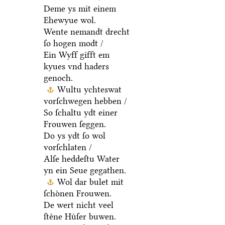
Deme ys mit einem
Ehewyue wol.
Wente nemandt drecht
ſo hogen modt /
Ein Wyff gifft em
kyues vnd haders
genoch.
Wultu ychteswat
vorſchwegen hebben /
So ſchaltu ydt einer
Frouwen ſeggen.
Do ys ydt ſo wol
vorſchlaten /
Alſe heddeſtu Water
yn ein Seue gegathen.
Wol dar bulet mit
ſchoͤnen Frouwen.
De wert nicht veel
ſteͤne Huͤſer buwen.