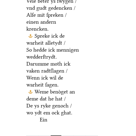
Vele beter ys ſwygen /
vnd gudt gedencken /
Alſe mit ſpreken /
einen andern
krencken.
Spreke ick de
warheit alletydt /
So hedde ick mennigen
wedderſtrydt.
Darumme moth ick
vaken radtſlagen /
Wenn ick wil de
warheit ſagen.
Weme benoͤget an
deme dat he hat /
De ys ryke genoch /
wo ydt em ock ghat.
Ein