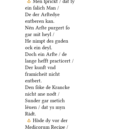
Men ſprickt / dat ſy
ein ſalich Man /
De der Arſtedye
entberen kan.
Neͤn Arſte purgert ſo
gar mit heyl /
He nimpt des guden
ock ein deyl.
Doch ein Arſte / de
lange hefft practicert /
Der kunſt vnd
framicheit nicht
entbert.
Den ſoͤke de Krancke
nicht ane nodt /
Sunder gar metich
leͤuen / dat ys myn
Raͤdt.
Hoͤde dy vor der
Medicorum Recipe /