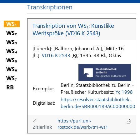
Transkriptionen
WS₁
Transkription von WS₁: Künstlike
WS₂
Werltspröke (VD16 K 2543)
WS₃
[Lübeck]: [Balhorn, Johann d. Ä.], [Mitte 16.
WS₄
Jh.].
VD16 K 2543
.
BC
1345. 48 Bl., Oktav
WS₅
WS₆
WS₇
Berlin, Staatsbibliothek zu Berlin –
RB
Exemplar:
Preußischer Kulturbesitz:
Yc 1998
https://resolver.staatsbibliothek-
Digitalisat:
berlin.de/SBB000189AC00000000
https://purl.uni-
Zitierlink
rostock.de/wsrb/tr1-ws1