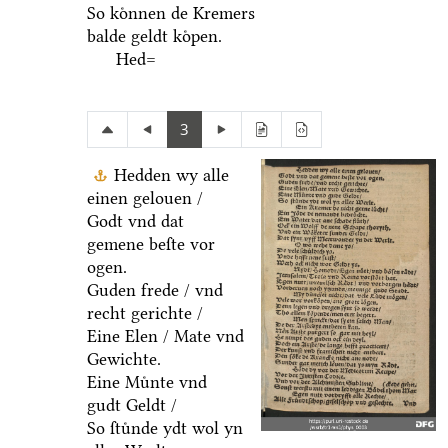
So koͤnnen de Kremers
balde geldt koͤpen.
Hed=
3
Hedden wy alle
einen gelouen /
Godt vnd dat
gemene beſte vor
ogen.
Guden frede / vnd
recht gerichte /
Eine Elen / Mate vnd
Gewichte.
Eine Muͤnte vnd
gudt Geldt /
So ſtuͤnde ydt wol yn