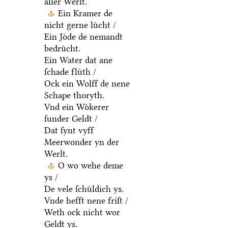
aller Werlt.
Ein Kramer de
nicht gerne luͤcht /
Ein Joͤde de nemandt
bedruͤcht.
Ein Water dat ane
ſchade fluͤth /
Ock ein Wolff de nene
Schape thoryth.
Vnd ein Woͤkerer
ſunder Geldt /
Dat ſynt vyff
Meerwonder yn der
Werlt.
O wo wehe deme
ys /
De vele ſchuͤldich ys.
Vnde hefft nene friſt /
Weth ock nicht wor
Geldt ys.