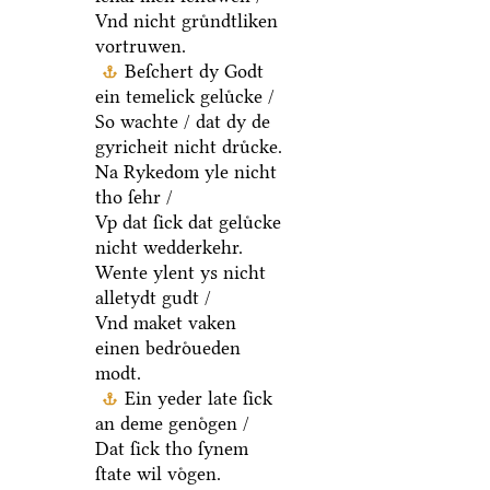
Vnd nicht gruͤndtliken
vortruwen.
Beſchert dy Godt
ein temelick geluͤcke /
So wachte / dat dy de
gyricheit nicht druͤcke.
Na Rykedom yle nicht
tho ſehr /
Vp dat ſick dat geluͤcke
nicht wedderkehr.
Wente ylent ys nicht
alletydt gudt /
Vnd maket vaken
einen bedroͤueden
modt.
Ein yeder late ſick
an deme genoͤgen /
Dat ſick tho ſynem
ſtate wil voͤgen.