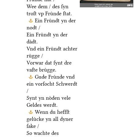
Wee dem / des ſyn
troſt vp Fruͤnde ſtat.
Ein Fruͤndt yn der
nodt /
Ein Fruͤndt yn der
daͤdt.
Vnd ein Fruͤndt achter
ruͤgge /
Vorwar dat ſynt dre
vaſte bruͤgge.
Gude Fruͤnde vnd
ein vorſocht Schwerdt
/
Synt yn noͤden vele
Geldes werdt.
Wenn du heffſt
geluͤcke yn all dyner
ſake /
So wachte des