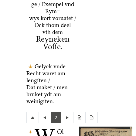
ge / Exempel vnd
Rym=
wys kort voruatet /
Ock thom deel
vth dem
Reyneken
Voſſe.
Gelyck vnde
Recht waret am
lengſten /
Dat maket / men
bruket ydt am
weinigſten.
2
Ol