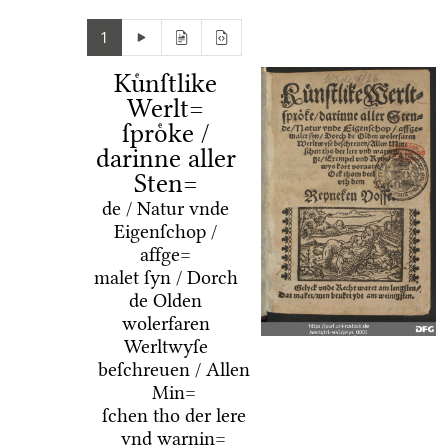
1
Kuͤnſtlike
Werlt=
ſproͤke /
darinne aller
Sten=
de / Natur vnde
Eigenſchop /
affge=
malet ſyn / Dorch
de Olden
wolerfaren
Werltwyſe
beſchreuen / Allen
Min=
ſchen tho der lere
vnd warnin=