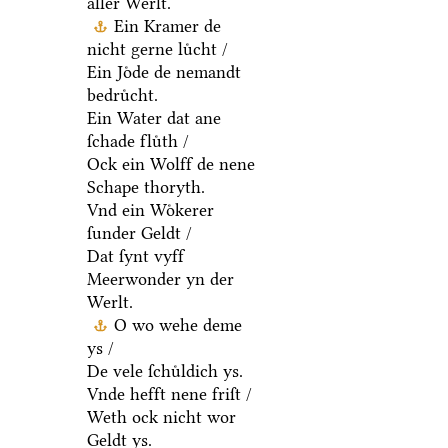
aller Werlt.
Ein Kramer de
nicht gerne luͤcht /
Ein Joͤde de nemandt
bedruͤcht.
Ein Water dat ane
ſchade fluͤth /
Ock ein Wolff de nene
Schape thoryth.
Vnd ein Woͤkerer
ſunder Geldt /
Dat ſynt vyff
Meerwonder yn der
Werlt.
O wo wehe deme
ys /
De vele ſchuͤldich ys.
Vnde hefft nene friſt /
Weth ock nicht wor
Geldt ys.