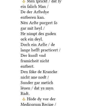
Men ſprickt / dat ſy
ein ſalich Man /
De der Arſtedye
entberen kan.
Neͤn Arſte purgert ſo
gar mit heyl /
He nimpt des guden
ock ein deyl.
Doch ein Arſte / de
lange hefft practicert /
Der kunſt vnd
framicheit nicht
entbert.
Den ſoͤke de Krancke
nicht ane nodt /
Sunder gar metich
leͤuen / dat ys myn
Raͤdt.
Hoͤde dy vor der
Medicorum Recipe /