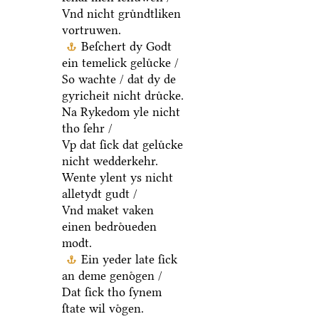
Vnd nicht gruͤndtliken
vortruwen.
Beſchert dy Godt
ein temelick geluͤcke /
So wachte / dat dy de
gyricheit nicht druͤcke.
Na Rykedom yle nicht
tho ſehr /
Vp dat ſick dat geluͤcke
nicht wedderkehr.
Wente ylent ys nicht
alletydt gudt /
Vnd maket vaken
einen bedroͤueden
modt.
Ein yeder late ſick
an deme genoͤgen /
Dat ſick tho ſynem
ſtate wil voͤgen.