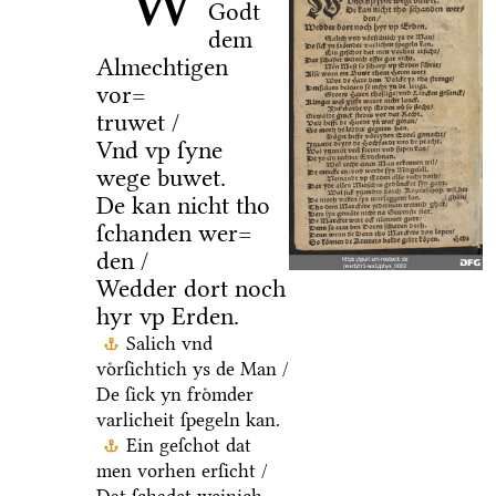
W
Godt
dem
Almechtigen
vor=
truwet /
Vnd vp ſyne
wege buwet.
De kan nicht tho
ſchanden wer=
den /
Wedder dort noch
hyr vp Erden.
Salich vnd
voͤrſichtich ys de Man /
De ſick yn froͤmder
varlicheit ſpegeln kan.
Ein geſchot dat
men vorhen erſicht /