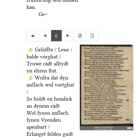
fruͤntſchop wol holden
kan.
Ge=
6
Geloͤffte / Leue /
balde vorghat /
Truwe raͤdt alltydt
yn ehren ſtat.
Wultu dat dyn
anſlach wol vortghat
/
So holdt en hemlick
an dynem raͤdt.
Wol ſynen anſlach
ſynen Vyenden
apenbart /
Erlanget ſelden gudt