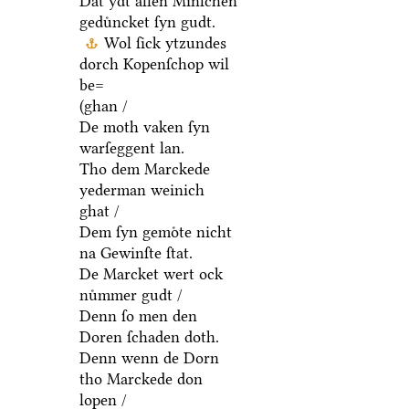
Dat ydt allen Minſchen
geduͤncket ſyn gudt.
Wol ſick ytzundes
dorch Kopenſchop wil
be=
(ghan /
De moth vaken ſyn
warſeggent lan.
Tho dem Marckede
yederman weinich
ghat /
Dem ſyn gemoͤte nicht
na Gewinſte ſtat.
De Marcket wert ock
nuͤmmer gudt /
Denn ſo men den
Doren ſchaden doth.
Denn wenn de Dorn
tho Marckede don
lopen /