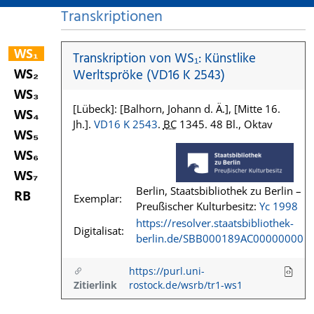
Transkriptionen
WS₁
Transkription von WS₁: Künstlike
WS₂
Werltspröke (VD16 K 2543)
WS₃
[Lübeck]: [Balhorn, Johann d. Ä.], [Mitte 16.
WS₄
Jh.].
VD16 K 2543
.
BC
1345. 48 Bl., Oktav
WS₅
WS₆
WS₇
Berlin, Staatsbibliothek zu Berlin –
RB
Exemplar:
Preußischer Kulturbesitz:
Yc 1998
https://resolver.staatsbibliothek-
Digitalisat:
berlin.de/SBB000189AC00000000
https://purl.uni-
Zitierlink
rostock.de/wsrb/tr1-ws1