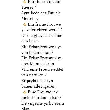
Ein Buler vnd ein
Yuerer /
Synt bede des Duͤuels
Merteler.
Ein frame Frouwe
ys veler ehren werdt /
Dar ſe gheyt all vmme
den herdt.
Ein Erbar Frouwe / ys
van ſeden ſchon /
Ein Erbar Frouwe / ys
eres Mannes kron.
Vnd eine Frouwe eddel
van naturen /
Er pryſs ſchal ſyn
bauen alle Figuren.
Eine Frouwe ick
nicht ſehr lauen kan /
De vngerne ys by erem
Man.