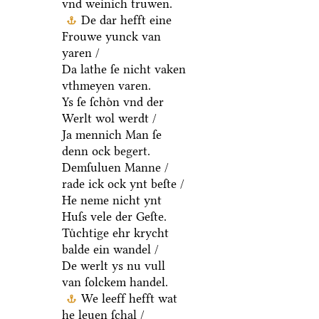
vnd weinich truwen.
De dar hefft eine
Frouwe yunck van
yaren /
Da lathe ſe nicht vaken
vthmeyen varen.
Ys ſe ſchoͤn vnd der
Werlt wol werdt /
Ja mennich Man ſe
denn ock begert.
Demſuluen Manne /
rade ick ock ynt beſte /
He neme nicht ynt
Huſs vele der Geſte.
Tuͤchtige ehr krycht
balde ein wandel /
De werlt ys nu vull
van ſolckem handel.
We leeff hefft wat
he leuen ſchal /