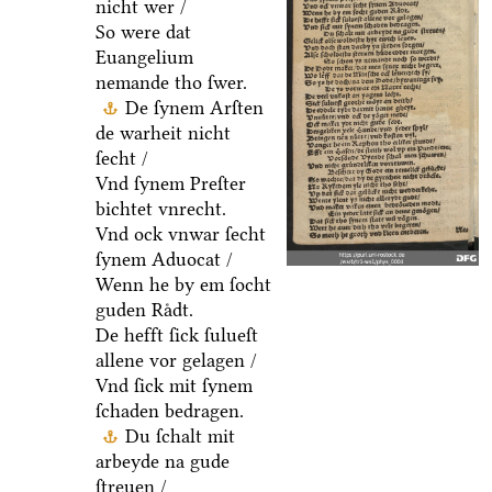
nicht wer /
So were dat
Euangelium
nemande tho ſwer.
De ſynem Arſten
de warheit nicht
ſecht /
Vnd ſynem Preſter
bichtet vnrecht.
Vnd ock vnwar ſecht
ſynem Aduocat /
Wenn he by em ſocht
guden Raͤdt.
De hefft ſick ſulueſt
allene vor gelagen /
Vnd ſick mit ſynem
ſchaden bedragen.
Du ſchalt mit
arbeyde na gude
ſtreuen /