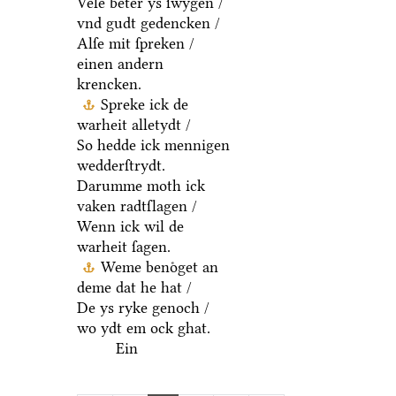
Vele beter ys ſwygen /
vnd gudt gedencken /
Alſe mit ſpreken /
einen andern
krencken.
Spreke ick de
warheit alletydt /
So hedde ick mennigen
wedderſtrydt.
Darumme moth ick
vaken radtſlagen /
Wenn ick wil de
warheit ſagen.
Weme benoͤget an
deme dat he hat /
De ys ryke genoch /
wo ydt em ock ghat.
Ein