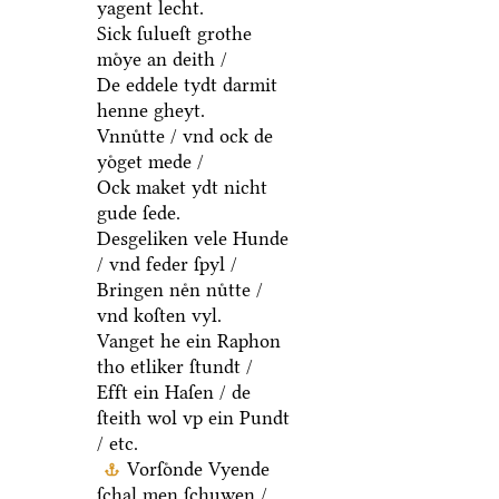
yagent lecht.
Sick ſulueſt grothe
moͤye an deith /
De eddele tydt darmit
henne gheyt.
Vnnuͤtte / vnd ock de
yoͤget mede /
Ock maket ydt nicht
gude ſede.
Desgeliken vele Hunde
/ vnd feder ſpyl /
Bringen neͤn nuͤtte /
vnd koſten vyl.
Vanget he ein Raphon
tho etliker ſtundt /
Efft ein Haſen / de
ſteith wol vp ein Pundt
/ etc.
Vorſoͤnde Vyende
ſchal men ſchuwen /