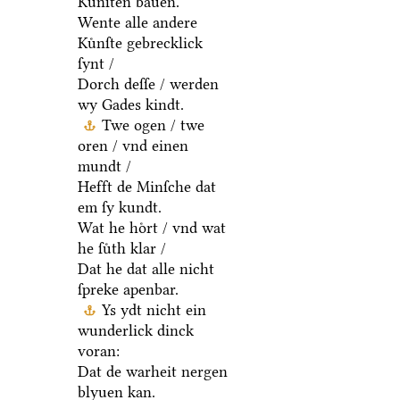
Kuͤnſten bauen.
Wente alle andere
Kuͤnſte gebrecklick
ſynt /
Dorch deſſe / werden
wy Gades kindt.
Twe ogen / twe
oren / vnd einen
mundt /
Hefft de Minſche dat
em ſy kundt.
Wat he hoͤrt / vnd wat
he ſuͤth klar /
Dat he dat alle nicht
ſpreke apenbar.
Ys ydt nicht ein
wunderlick dinck
voran:
Dat de warheit nergen
blyuen kan.