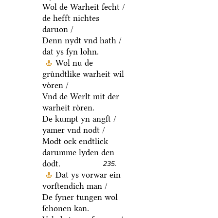
Wol de Warheit ſecht /
de hefft nichtes
daruon /
Denn nydt vnd hath /
dat ys ſyn lohn.
Wol nu de
gruͤndtlike warheit wil
voͤren /
Vnd de Werlt mit der
warheit roͤren.
De kumpt yn angſt /
yamer vnd nodt /
Modt ock endtlick
darumme lyden den
dodt.
235.
Dat ys vorwar ein
vorſtendich man /
De ſyner tungen wol
ſchonen kan.