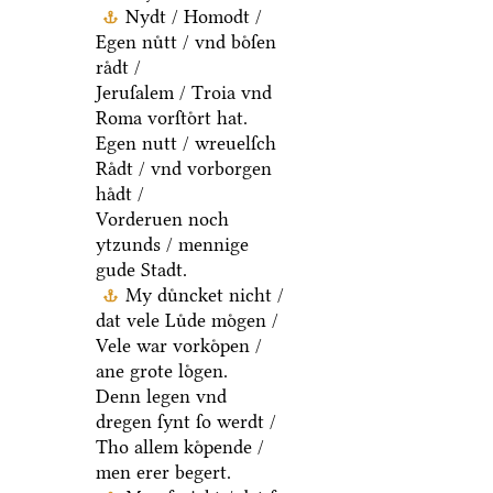
Nydt / Homodt /
Egen nuͤtt / vnd boͤſen
raͤdt /
Jeruſalem / Troia vnd
Roma vorſtoͤrt hat.
Egen nutt / wreuelſch
Raͤdt / vnd vorborgen
haͤdt /
Vorderuen noch
ytzunds / mennige
gude Stadt.
My duͤncket nicht /
dat vele Luͤde moͤgen /
Vele war vorkoͤpen /
ane grote loͤgen.
Denn legen vnd
dregen ſynt ſo werdt /
Tho allem koͤpende /
men erer begert.