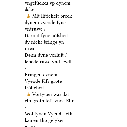
vngeluͤckes vp dynem
dake.
Mit liſticheit breck
dynem vyende ſyne
vntruwe /
Darmit ſyne boͤſsheit
dy nicht bringe yn
ruwe.
Denn dyne vorluſt /
ſchade ruwe vnd leydt
/
Bringen dynem
Vyende ſuͤſs grote
froͤlicheit.
Vortyden was dat
ein groth loff vnde Ehr
/
Wol ſynen Vyendt leth
kamen tho gelyker
wehr.