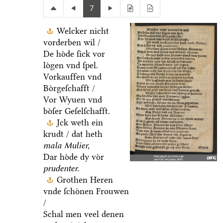
7
Welcker nicht
vorderben wil /
De hoͤde ſick vor
loͤgen vnd ſpel.
Vorkauffen vnd
Boͤrgeſchafft /
Vor Wyuen vnd
boͤſer Geſelſchafft.
Jck weth ein
krudt / dat heth
mala Mulier,
Dar hoͤde dy voͤr
prudenter.
Grothen Heren
vnde ſchoͤnen Frouwen
/
Schal men veel denen