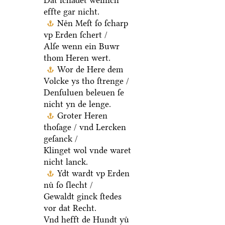
Dat ſchadet weinich
effte gar nicht.
Neͤn Meſt ſo ſcharp
vp Erden ſchert /
Alſe wenn ein Buwr
thom Heren wert.
Wor de Here dem
Volcke ys tho ſtrenge /
Denſuluen beleuen ſe
nicht yn de lenge.
Groter Heren
thoſage / vnd Lercken
geſanck /
Klinget wol vnde waret
nicht lanck.
Ydt wardt vp Erden
nuͤ ſo ſlecht /
Gewaldt ginck ſtedes
vor dat Recht.
Vnd hefft de Hundt yuͤ