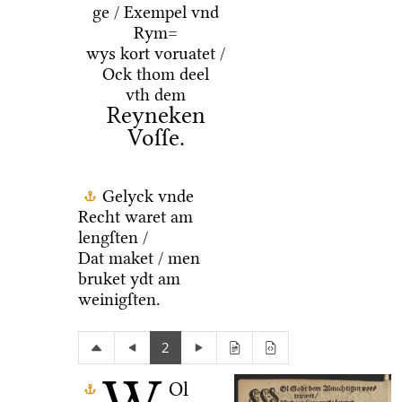
ge / Exempel vnd
Rym=
wys kort voruatet /
Ock thom deel
vth dem
Reyneken
Voſſe.
Gelyck vnde
Recht waret am
lengſten /
Dat maket / men
bruket ydt am
weinigſten.
2
Ol