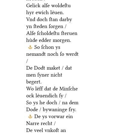
Gelick alſe woldeſtu
hyr ewich leͤuen.
Vnd doch ſtan darby
yn ſteden ſorgen /
Alſe ſcholdeſtu ſteruen
huͤde edder morgen.
So ſchon ys
nemandt noch ſo werdt
/
De Dodt maket / dat
men ſyner nicht
begert.
Wo leͤff dat de Minſche
ock leͤuendich ſy /
So ys he doch / na dem
Dode / bywaninge fry.
De ys vorwar ein
Narre recht /
De veel vnkoſt an