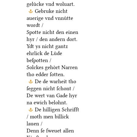
geluͤcke vnd woluart.
Gebruke nicht
auerige vnd vnnuͤtte
wordt /
Spotte nicht den einen
hyr / den andern dort.
Ydt ys nicht gantz
ehrlick de Luͤde
beſpotten /
Solckes gehoͤrt Narren
tho edder ſotten.
De de warheit tho
ſeggen nicht ſchont /
De wert van Gade hyr
na ewich belohnt.
De hilligen Schrifft
/ moth men billick
lauen /
Denn ſe ſweuet allen