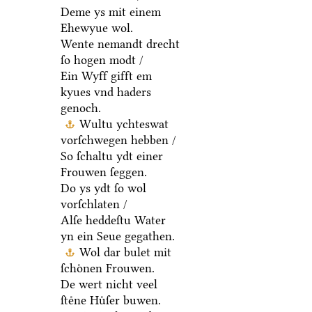
Deme ys mit einem
Ehewyue wol.
Wente nemandt drecht
ſo hogen modt /
Ein Wyff gifft em
kyues vnd haders
genoch.
Wultu ychteswat
vorſchwegen hebben /
So ſchaltu ydt einer
Frouwen ſeggen.
Do ys ydt ſo wol
vorſchlaten /
Alſe heddeſtu Water
yn ein Seue gegathen.
Wol dar bulet mit
ſchoͤnen Frouwen.
De wert nicht veel
ſteͤne Huͤſer buwen.