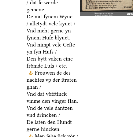
/ dat ſe werde
gemene.
De mit ſynem Wyue
/ alletydt vele kyuet /
Vnd nicht gerne yn
ſynem Huſe blyuet.
Vnd nimpt vele Geſte
yn ſyn Huſs /
Den bytt vaken eine
froͤmde Luſs / etc.
Frouwen de des
nachtes vp der ſtraten
ghan /
Vnd dat voͤfftinck
vmme den vinger ſlan.
Vnd de vele dantzen
vnd drincken /
De laten den Hundt
gerne hincken.
Men ſehe ſick voͤr /