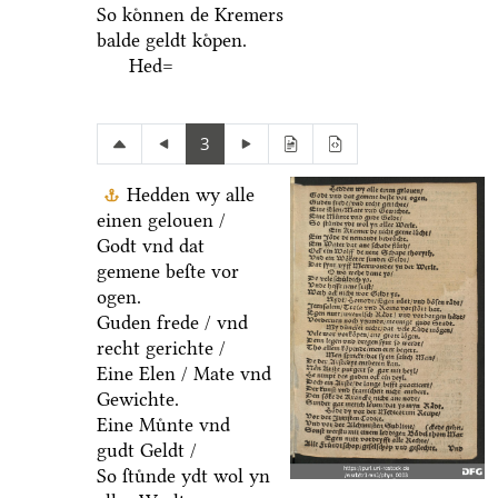
So koͤnnen de Kremers
balde geldt koͤpen.
Hed=
3
Hedden wy alle
einen gelouen /
Godt vnd dat
gemene beſte vor
ogen.
Guden frede / vnd
recht gerichte /
Eine Elen / Mate vnd
Gewichte.
Eine Muͤnte vnd
gudt Geldt /
So ſtuͤnde ydt wol yn