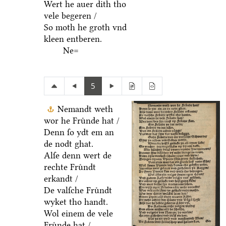
Wert he auer dith tho
vele begeren /
So moth he groth vnd
kleen entberen.
Ne=
5
Nemandt weth
wor he Fruͤnde hat /
Denn ſo ydt em an
de nodt ghat.
Alſe denn wert de
rechte Fruͤndt
erkandt /
De valſche Fruͤndt
wyket tho handt.
Wol einem de vele
Fruͤnde hat /