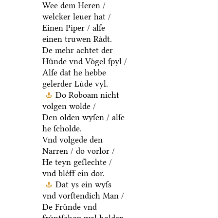
Wee dem Heren /
welcker leuer hat /
Einen Piper / alſe
einen truwen Raͤdt.
De mehr achtet der
Huͤnde vnd Voͤgel ſpyl /
Alſe dat he hebbe
gelerder Luͤde vyl.
Do Roboam nicht
volgen wolde /
Den olden wyſen / alſe
he ſcholde.
Vnd volgede den
Narren / do vorlor /
He teyn geſlechte /
vnd bleͤff ein dor.
Dat ys ein wyſs
vnd vorſtendich Man /
De Fruͤnde vnd