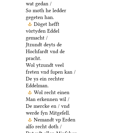
wat gedan /
So moth he ledder
gegeten han.
Doͤget hefft
voͤrtyden Eddel
gemacht /
Jtzundt deyts de
Hochfardt vnd de
pracht.
Wol ytzundt veel
freten vnd ſupen kan /
De ys ein rechter
Eddelman.
Wol recht einen
Man erkennen wil /
De mercke en / vnd
werde ſyn Mitgeſell.
Nemandt vp Erden
alſo recht doth /