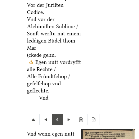
Vor der Juriſten
Codice.
Vnd vor der
Alchimiſten Sublime /
Sonſt werſtu mit einem
leddigen Buͤdel thom
Mar
(ckede gehn.
Egen nutt vordryfft
alle Rechte /
Alle Fruͤndtſchop /
geſelſchop vnd
geſlechte.
Vnd
4
Vnd wenn egen nutt