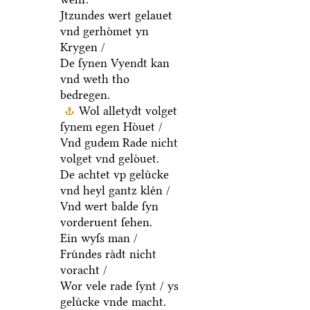
Jtzundes wert gelauet
vnd gerhoͤmet yn
Krygen /
De ſynen Vyendt kan
vnd weth tho
bedregen.
Wol alletydt volget
ſynem egen Hoͤuet /
Vnd gudem Rade nicht
volget vnd geloͤuet.
De achtet vp geluͤcke
vnd heyl gantz kleͤn /
Vnd wert balde ſyn
vorderuent ſehen.
Ein wyſs man /
Fruͤndes raͤdt nicht
voracht /
Wor vele rade ſynt / ys
geluͤcke vnde macht.