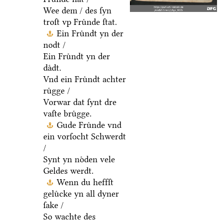
Wee dem / des ſyn
troſt vp Fruͤnde ſtat.
Ein Fruͤndt yn der
nodt /
Ein Fruͤndt yn der
daͤdt.
Vnd ein Fruͤndt achter
ruͤgge /
Vorwar dat ſynt dre
vaſte bruͤgge.
Gude Fruͤnde vnd
ein vorſocht Schwerdt
/
Synt yn noͤden vele
Geldes werdt.
Wenn du heffſt
geluͤcke yn all dyner
ſake /
So wachte des