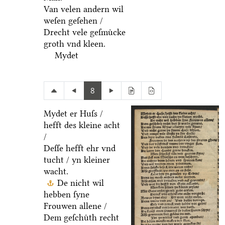
Van velen andern wil
weſen geſehen /
Drecht vele geſmuͤcke
groth vnd kleen.
Mydet
8
Mydet er Huſs /
hefft des kleine acht
/
Deſſe hefft ehr vnd
tucht / yn kleiner
wacht.
De nicht wil
hebben ſyne
Frouwen allene /
Dem geſchuͤth recht