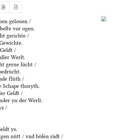
nen gelouen /
beſte vor ogen.
ht gerichte /
 Gewichte.
Geldt /
aller Werlt.
t gerne luͤcht /
edruͤcht.
de fluͤth /
e Schape thoryth.
er Geldt /
nder yn der Werlt.
s /
/
eldt ys.
en nuͤtt / vnd boͤſen raͤdt /