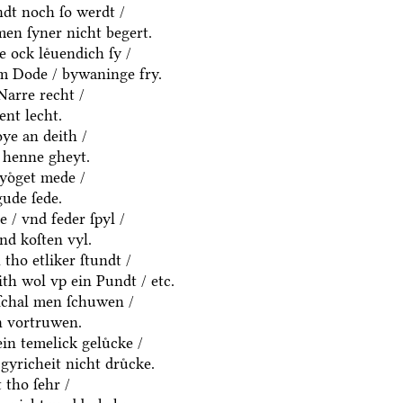
dt noch ſo werdt /
en ſyner nicht begert.
e ock leͤuendich ſy /
em Dode / bywaninge fry.
Narre recht /
ent lecht.
ͤye an deith /
 henne gheyt.
yoͤget mede /
ude ſede.
 / vnd feder ſpyl /
vnd koſten vyl.
tho etliker ſtundt /
eith wol vp ein Pundt / etc.
ſchal men ſchuwen /
n vortruwen.
in temelick geluͤcke /
gyricheit nicht druͤcke.
tho ſehr /