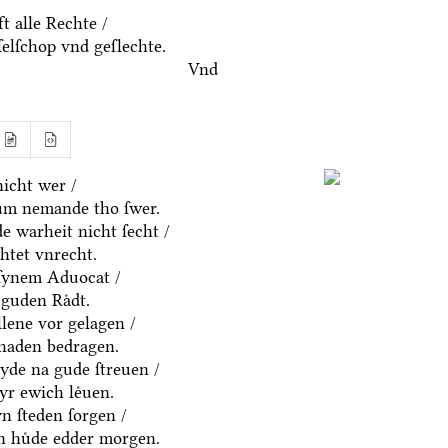
t alle Rechte /
ſelſchop vnd geſlechte.
Vnd
icht wer /
um nemande tho ſwer.
e warheit nicht ſecht /
htet vnrecht.
ſynem Aduocat /
guden Raͤdt.
allene vor gelagen /
chaden bedragen.
eyde na gude ſtreuen /
yr ewich leͤuen.
n ſteden ſorgen /
en huͤde edder morgen.