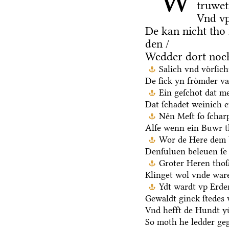
W
truwet
Vnd vp
De kan nicht tho
den /
Wedder dort noch
Salich vnd voͤrſic
De ſick yn froͤmder va
Ein geſchot dat me
Dat ſchadet weinich ef
Neͤn Meſt ſo ſchar
Alſe wenn ein Buwr 
Wor de Here dem V
Denſuluen beleuen ſe 
Groter Heren thoſ
Klinget wol vnde ware
Ydt wardt vp Erden
Gewaldt ginck ſtedes 
Vnd hefft de Hundt yu
So moth he ledder ge