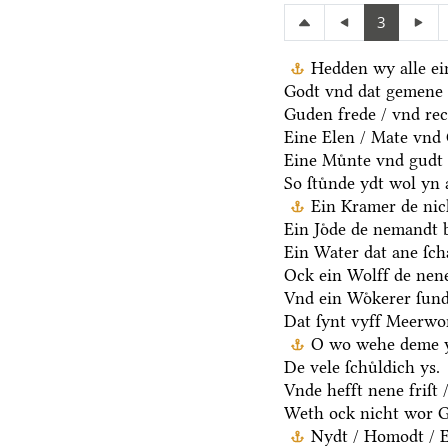
3
Hedden wy alle ei
Godt vnd dat gemene 
Guden frede / vnd rec
Eine Elen / Mate vnd
Eine Muͤnte vnd gudt 
So ſtuͤnde ydt wol yn 
Ein Kramer de nich
Ein Joͤde de nemandt b
Ein Water dat ane ſcha
Ock ein Wolff de nen
Vnd ein Woͤkerer ſund
Dat ſynt vyff Meerwo
O wo wehe deme y
De vele ſchuͤldich ys.
Vnde hefft nene friſt 
Weth ock nicht wor G
Nydt / Homodt / Eg