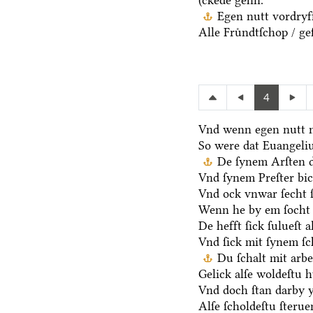
(ckede gehn.
Egen nutt vordryff
Alle Fruͤndtſchop / ge
4
Vnd wenn egen nutt n
So were dat Euangeli
De ſynem Arſten d
Vnd ſynem Preſter bic
Vnd ock vnwar ſecht 
Wenn he by em ſocht 
De hefft ſick ſulueſt 
Vnd ſick mit ſynem ſ
Du ſchalt mit arb
Gelick alſe woldeſtu h
Vnd doch ſtan darby y
Alſe ſcholdeſtu ſteru