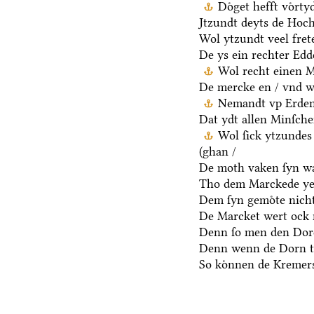
Doͤget hefft voͤrt
Jtzundt deyts de Hoch
Wol ytzundt veel fret
De ys ein rechter Ed
Wol recht einen M
De mercke en / vnd we
Nemandt vp Erden 
Dat ydt allen Minſche
Wol ſick ytzundes
(ghan /
De moth vaken ſyn wa
Tho dem Marckede ye
Dem ſyn gemoͤte nicht
De Marcket wert ock 
Denn ſo men den Dore
Denn wenn de Dorn t
So koͤnnen de Kremers