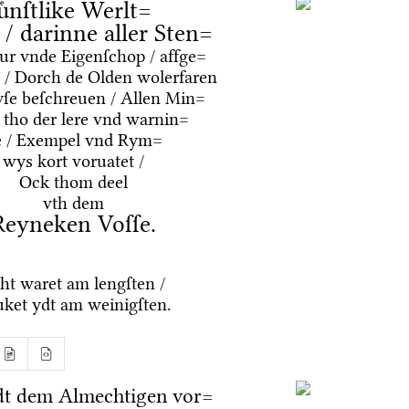
uͤnſtlike Werlt=
e / darinne aller Sten=
tur vnde Eigenſchop / affge=
 / Dorch de Olden wolerfaren
ſe beſchreuen / Allen Min=
 tho der lere vnd warnin=
e / Exempel vnd Rym=
wys kort voruatet /
Ock thom deel
vth dem
Reyneken Voſſe.
ht waret am lengſten /
ket ydt am weinigſten.
dt dem Almechtigen vor=