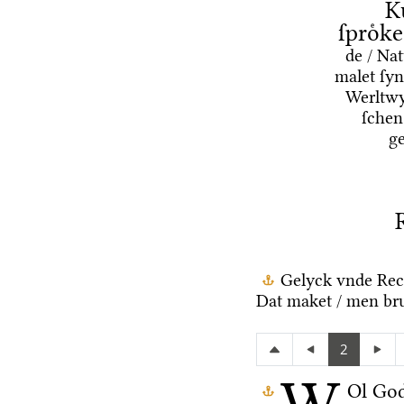
K
ſproͤk
de / Na
malet ſyn
Werltwy
ſchen
g
Gelyck vnde Rec
Dat maket / men bru
2
Ol Go