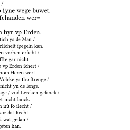
 /
 ſyne wege buwet.
 ſchanden wer=
 hyr vp Erden.
htich ys de Man /
rlicheit ſpegeln kan.
n vorhen erſicht /
fte gar nicht.
p vp Erden ſchert /
thom Heren wert.
olcke ys tho ſtrenge /
nicht yn de lenge.
age / vnd Lercken geſanck /
t nicht lanck.
 nuͤ ſo ſlecht /
vor dat Recht.
ͤ wat gedan /
geten han.