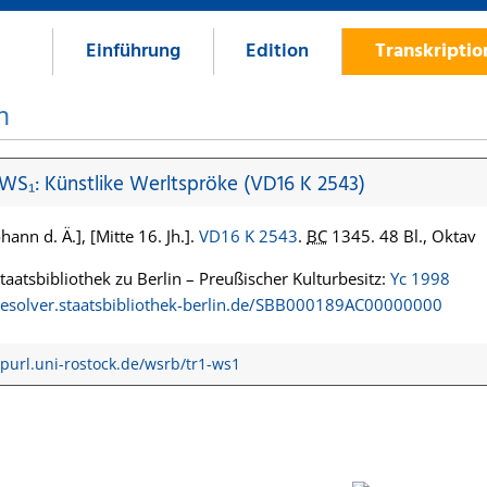
Einführung
Edition
Transkripti
n
 WS₁: Künstlike Werltspröke (VD16 K 2543)
hann d. Ä.], [Mitte 16. Jh.].
VD16 K 2543
.
BC
1345. 48 Bl., Oktav
Staatsbibliothek zu Berlin – Preußischer Kulturbesitz:
Yc 1998
/resolver.staatsbibliothek-berlin.de/SBB000189AC00000000
/purl.uni-rostock.de/wsrb/tr1-ws1