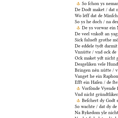
So ſchon ys neman
De Dodt maket / dat m
Wo leͤff dat de Minſch
So ys he doch / na d
De ys vorwar ein 
De veel vnkoſt an yag
Sick ſulueſt grothe mo
De eddele tydt darmit
Vnnuͤtte / vnd ock de 
Ock maket ydt nicht g
Desgeliken vele Hunde
Bringen neͤn nuͤtte / 
Vanget he ein Raphon 
Efft ein Haſen / de ſt
Vorſoͤnde Vyende 
Vnd nicht gruͤndtlike
Beſchert dy Godt e
So wachte / dat dy de 
Na Rykedom yle nicht 