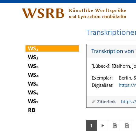
WSRB
Künstlike Werltspröke
Eyn schön rimbökelin
und
Transkriptione
WS₁
Transkription von
WS₂
WS₃
[Lübeck]: [Balhorn, Jo
WS₄
Exemplar:
Berlin, 
WS₅
Digitalisat:
https:/
WS₆
WS₇
Zitierlink
https:/
RB
1