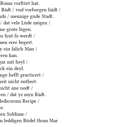
Roma vorſtoͤrt hat.
Raͤdt / vnd vorborgen haͤdt /
ds / mennige gude Stadt.
/ dat vele Luͤde moͤgen /
ne grote loͤgen.
 ſynt ſo werdt /
men erer begert.
ſy ein ſalich Man /
eren kan.
gar mit heyl /
k ein deyl.
nge hefft practicert /
eit nicht entbert.
nicht ane nodt /
en / dat ys myn Raͤdt.
Medicorum Recipe /
e.
ten Sublime /
em leddigen Buͤdel thom Mar