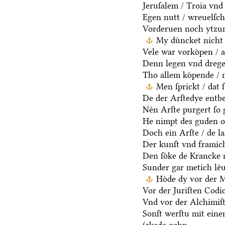
Jeruſalem / Troia vnd 
Egen nutt / wreuelſch 
Vorderuen noch ytzun
My duͤncket nicht 
Vele war vorkoͤpen / a
Denn legen vnd dregen
Tho allem koͤpende / 
Men ſprickt / dat 
De der Arſtedye entb
Neͤn Arſte purgert ſo 
He nimpt des guden oc
Doch ein Arſte / de la
Der kunſt vnd framich
Den ſoͤke de Krancke 
Sunder gar metich leͤu
Hoͤde dy vor der 
Vor der Juriſten Codic
Vnd vor der Alchimiſ
Sonſt werſtu mit ein