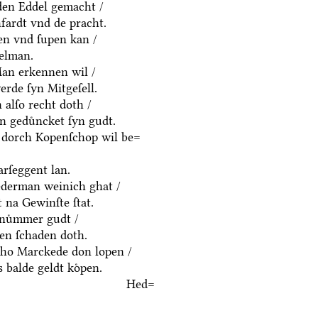
yden Eddel gemacht /
fardt vnd de pracht.
en vnd ſupen kan /
delman.
an erkennen wil /
rde ſyn Mitgeſell.
alſo recht doth /
n geduͤncket ſyn gudt.
 dorch Kopenſchop wil be=
rſeggent lan.
derman weinich ghat /
 na Gewinſte ſtat.
nuͤmmer gudt /
n ſchaden doth.
ho Marckede don lopen /
 balde geldt koͤpen.
Hed=