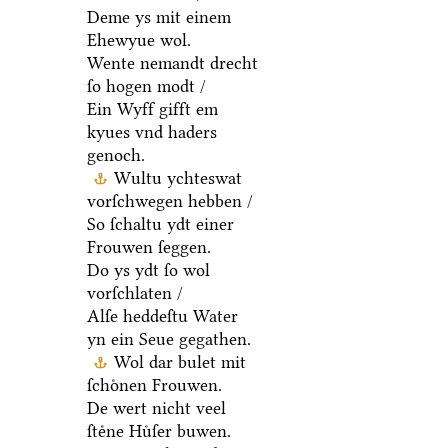
Deme ys mit einem
Ehewyue wol.
Wente nemandt drecht
ſo hogen modt /
Ein Wyff gifft em
kyues vnd haders
genoch.
Wultu ychteswat
vorſchwegen hebben /
So ſchaltu ydt einer
Frouwen ſeggen.
Do ys ydt ſo wol
vorſchlaten /
Alſe heddeſtu Water
yn ein Seue gegathen.
Wol dar bulet mit
ſchoͤnen Frouwen.
De wert nicht veel
ſteͤne Huͤſer buwen.