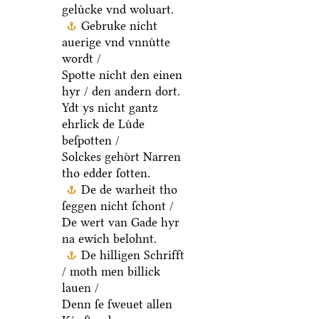
geluͤcke vnd woluart.
Gebruke nicht
auerige vnd vnnuͤtte
wordt /
Spotte nicht den einen
hyr / den andern dort.
Ydt ys nicht gantz
ehrlick de Luͤde
beſpotten /
Solckes gehoͤrt Narren
tho edder ſotten.
De de warheit tho
ſeggen nicht ſchont /
De wert van Gade hyr
na ewich belohnt.
De hilligen Schrifft
/ moth men billick
lauen /
Denn ſe ſweuet allen