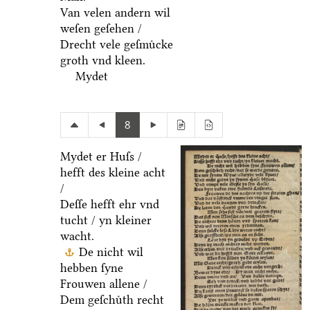
Van velen andern wil
weſen geſehen /
Drecht vele geſmuͤcke
groth vnd kleen.
Mydet
8
Mydet er Huſs /
hefft des kleine acht
/
Deſſe hefft ehr vnd
tucht / yn kleiner
wacht.
De nicht wil
hebben ſyne
Frouwen allene /
Dem geſchuͤth recht