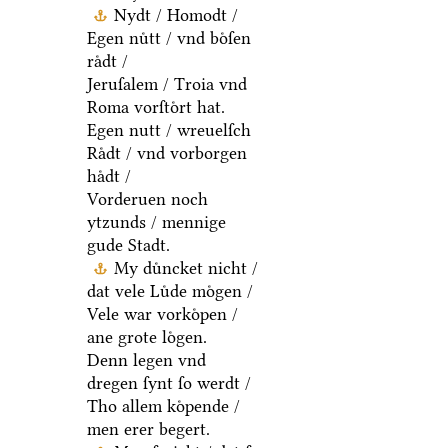
Nydt / Homodt /
Egen nuͤtt / vnd boͤſen
raͤdt /
Jeruſalem / Troia vnd
Roma vorſtoͤrt hat.
Egen nutt / wreuelſch
Raͤdt / vnd vorborgen
haͤdt /
Vorderuen noch
ytzunds / mennige
gude Stadt.
My duͤncket nicht /
dat vele Luͤde moͤgen /
Vele war vorkoͤpen /
ane grote loͤgen.
Denn legen vnd
dregen ſynt ſo werdt /
Tho allem koͤpende /
men erer begert.