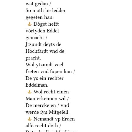
wat gedan /
So moth he ledder
gegeten han.
Doͤget hefft
voͤrtyden Eddel
gemacht /
Jtzundt deyts de
Hochfardt vnd de
pracht.
Wol ytzundt veel
freten vnd ſupen kan /
De ys ein rechter
Eddelman.
Wol recht einen
Man erkennen wil /
De mercke en / vnd
werde ſyn Mitgeſell.
Nemandt vp Erden
alſo recht doth /