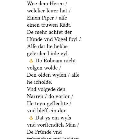
Wee dem Heren /
welcker leuer hat /
Einen Piper / alſe
einen truwen Raͤdt.
De mehr achtet der
Huͤnde vnd Voͤgel ſpyl /
Alſe dat he hebbe
gelerder Luͤde vyl.
Do Roboam nicht
volgen wolde /
Den olden wyſen / alſe
he ſcholde.
Vnd volgede den
Narren / do vorlor /
He teyn geſlechte /
vnd bleͤff ein dor.
Dat ys ein wyſs
vnd vorſtendich Man /
De Fruͤnde vnd