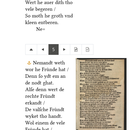
Wert he auer dith tho
vele begeren /
So moth he groth vnd
kleen entberen.
Ne=
5
Nemandt weth
wor he Fruͤnde hat /
Denn ſo ydt em an
de nodt ghat.
Alſe denn wert de
rechte Fruͤndt
erkandt /
De valſche Fruͤndt
wyket tho handt.
Wol einem de vele
Fruͤnde hat /