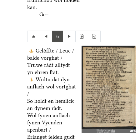
fruͤntſchop wol holden
kan.
Ge=
6
Geloͤffte / Leue /
balde vorghat /
Truwe raͤdt alltydt
yn ehren ſtat.
Wultu dat dyn
anſlach wol vortghat
/
So holdt en hemlick
an dynem raͤdt.
Wol ſynen anſlach
ſynen Vyenden
apenbart /
Erlanget ſelden gudt