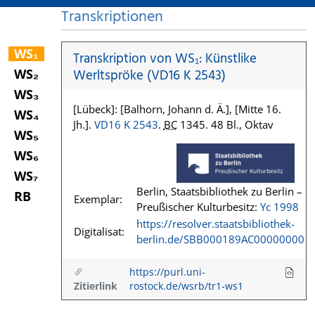
Transkriptionen
WS₁
Transkription von WS₁: Künstlike
WS₂
Werltspröke (VD16 K 2543)
WS₃
[Lübeck]: [Balhorn, Johann d. Ä.], [Mitte 16.
WS₄
Jh.].
VD16 K 2543
.
BC
1345. 48 Bl., Oktav
WS₅
WS₆
WS₇
Berlin, Staatsbibliothek zu Berlin –
RB
Exemplar:
Preußischer Kulturbesitz:
Yc 1998
https://resolver.staatsbibliothek-
Digitalisat:
berlin.de/SBB000189AC00000000
https://purl.uni-
Zitierlink
rostock.de/wsrb/tr1-ws1