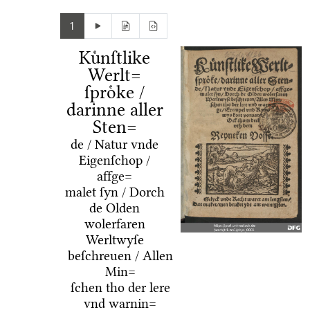
1
Kuͤnſtlike
Werlt=
ſproͤke /
darinne aller
Sten=
de / Natur vnde
Eigenſchop /
affge=
malet ſyn / Dorch
de Olden
wolerfaren
Werltwyſe
beſchreuen / Allen
Min=
ſchen tho der lere
vnd warnin=