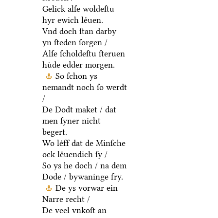
Gelick alſe woldeſtu
hyr ewich leͤuen.
Vnd doch ſtan darby
yn ſteden ſorgen /
Alſe ſcholdeſtu ſteruen
huͤde edder morgen.
So ſchon ys
nemandt noch ſo werdt
/
De Dodt maket / dat
men ſyner nicht
begert.
Wo leͤff dat de Minſche
ock leͤuendich ſy /
So ys he doch / na dem
Dode / bywaninge fry.
De ys vorwar ein
Narre recht /
De veel vnkoſt an