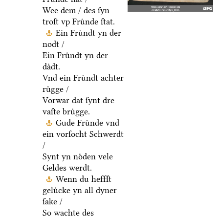
Wee dem / des ſyn
troſt vp Fruͤnde ſtat.
Ein Fruͤndt yn der
nodt /
Ein Fruͤndt yn der
daͤdt.
Vnd ein Fruͤndt achter
ruͤgge /
Vorwar dat ſynt dre
vaſte bruͤgge.
Gude Fruͤnde vnd
ein vorſocht Schwerdt
/
Synt yn noͤden vele
Geldes werdt.
Wenn du heffſt
geluͤcke yn all dyner
ſake /
So wachte des