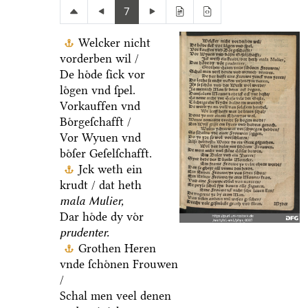
7
Welcker nicht
vorderben wil /
De hoͤde ſick vor
loͤgen vnd ſpel.
Vorkauffen vnd
Boͤrgeſchafft /
Vor Wyuen vnd
boͤſer Geſelſchafft.
Jck weth ein
krudt / dat heth
mala Mulier,
Dar hoͤde dy voͤr
prudenter.
Grothen Heren
vnde ſchoͤnen Frouwen
/
Schal men veel denen