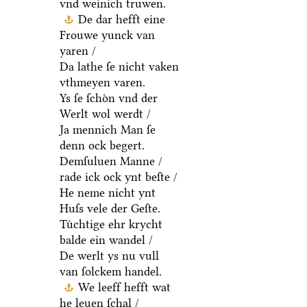
vnd weinich truwen.
De dar hefft eine
Frouwe yunck van
yaren /
Da lathe ſe nicht vaken
vthmeyen varen.
Ys ſe ſchoͤn vnd der
Werlt wol werdt /
Ja mennich Man ſe
denn ock begert.
Demſuluen Manne /
rade ick ock ynt beſte /
He neme nicht ynt
Huſs vele der Geſte.
Tuͤchtige ehr krycht
balde ein wandel /
De werlt ys nu vull
van ſolckem handel.
We leeff hefft wat
he leuen ſchal /