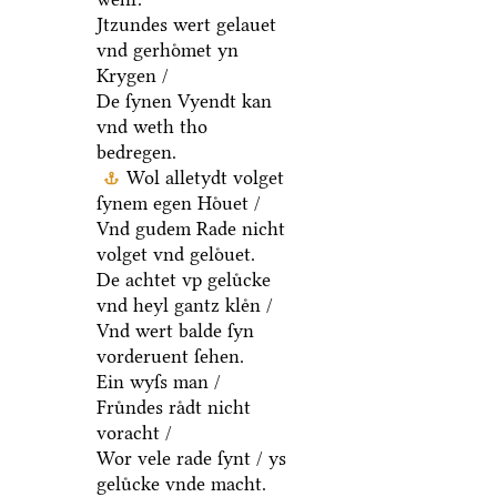
Jtzundes wert gelauet
vnd gerhoͤmet yn
Krygen /
De ſynen Vyendt kan
vnd weth tho
bedregen.
Wol alletydt volget
ſynem egen Hoͤuet /
Vnd gudem Rade nicht
volget vnd geloͤuet.
De achtet vp geluͤcke
vnd heyl gantz kleͤn /
Vnd wert balde ſyn
vorderuent ſehen.
Ein wyſs man /
Fruͤndes raͤdt nicht
voracht /
Wor vele rade ſynt / ys
geluͤcke vnde macht.