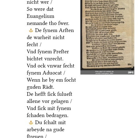
nicht wer /
So were dat
Euangelium
nemande tho ſwer.
De ſynem Arſten
de warheit nicht
ſecht /
Vnd ſynem Preſter
bichtet vnrecht.
Vnd ock vnwar ſecht
ſynem Aduocat /
Wenn he by em ſocht
guden Raͤdt.
De hefft ſick ſulueſt
allene vor gelagen /
Vnd ſick mit ſynem
ſchaden bedragen.
Du ſchalt mit
arbeyde na gude
ſtreuen /