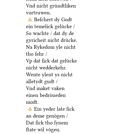
Vnd nicht gruͤndtliken
vortruwen.
Beſchert dy Godt
ein temelick geluͤcke /
So wachte / dat dy de
gyricheit nicht druͤcke.
Na Rykedom yle nicht
tho ſehr /
Vp dat ſick dat geluͤcke
nicht wedderkehr.
Wente ylent ys nicht
alletydt gudt /
Vnd maket vaken
einen bedroͤueden
modt.
Ein yeder late ſick
an deme genoͤgen /
Dat ſick tho ſynem
ſtate wil voͤgen.