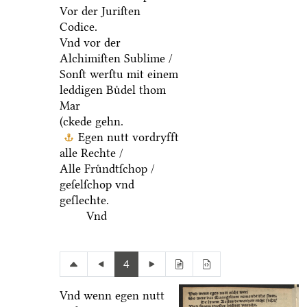
Vor der Juriſten
Codice.
Vnd vor der
Alchimiſten Sublime /
Sonſt werſtu mit einem
leddigen Buͤdel thom
Mar
(ckede gehn.
Egen nutt vordryfft
alle Rechte /
Alle Fruͤndtſchop /
geſelſchop vnd
geſlechte.
Vnd
4
Vnd wenn egen nutt