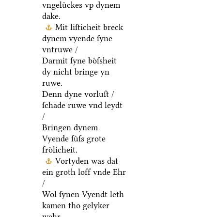
vngeluͤckes vp dynem
dake.
Mit liſticheit breck
dynem vyende ſyne
vntruwe /
Darmit ſyne boͤſsheit
dy nicht bringe yn
ruwe.
Denn dyne vorluſt /
ſchade ruwe vnd leydt
/
Bringen dynem
Vyende ſuͤſs grote
froͤlicheit.
Vortyden was dat
ein groth loff vnde Ehr
/
Wol ſynen Vyendt leth
kamen tho gelyker
wehr.