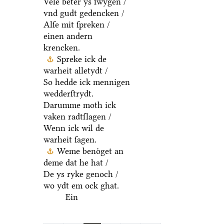
Vele beter ys ſwygen /
vnd gudt gedencken /
Alſe mit ſpreken /
einen andern
krencken.
Spreke ick de
warheit alletydt /
So hedde ick mennigen
wedderſtrydt.
Darumme moth ick
vaken radtſlagen /
Wenn ick wil de
warheit ſagen.
Weme benoͤget an
deme dat he hat /
De ys ryke genoch /
wo ydt em ock ghat.
Ein