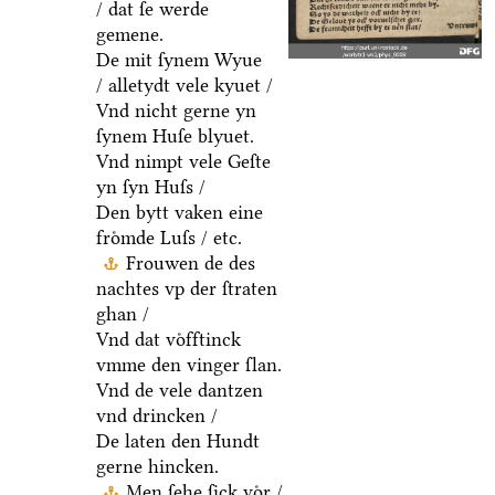
/ dat ſe werde
gemene.
De mit ſynem Wyue
/ alletydt vele kyuet /
Vnd nicht gerne yn
ſynem Huſe blyuet.
Vnd nimpt vele Geſte
yn ſyn Huſs /
Den bytt vaken eine
froͤmde Luſs / etc.
Frouwen de des
nachtes vp der ſtraten
ghan /
Vnd dat voͤfftinck
vmme den vinger ſlan.
Vnd de vele dantzen
vnd drincken /
De laten den Hundt
gerne hincken.
Men ſehe ſick voͤr /