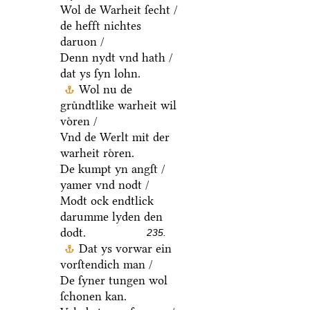
Wol de Warheit ſecht /
de hefft nichtes
daruon /
Denn nydt vnd hath /
dat ys ſyn lohn.
Wol nu de
gruͤndtlike warheit wil
voͤren /
Vnd de Werlt mit der
warheit roͤren.
De kumpt yn angſt /
yamer vnd nodt /
Modt ock endtlick
darumme lyden den
dodt.
235.
Dat ys vorwar ein
vorſtendich man /
De ſyner tungen wol
ſchonen kan.