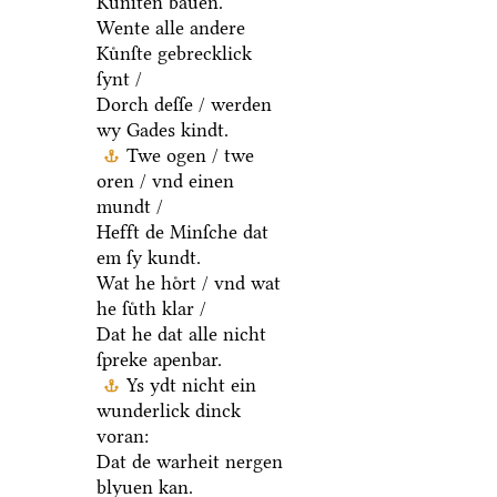
Kuͤnſten bauen.
Wente alle andere
Kuͤnſte gebrecklick
ſynt /
Dorch deſſe / werden
wy Gades kindt.
Twe ogen / twe
oren / vnd einen
mundt /
Hefft de Minſche dat
em ſy kundt.
Wat he hoͤrt / vnd wat
he ſuͤth klar /
Dat he dat alle nicht
ſpreke apenbar.
Ys ydt nicht ein
wunderlick dinck
voran:
Dat de warheit nergen
blyuen kan.