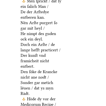
Men ſprickt / dat ſy
ein ſalich Man /
De der Arſtedye
entberen kan.
Neͤn Arſte purgert ſo
gar mit heyl /
He nimpt des guden
ock ein deyl.
Doch ein Arſte / de
lange hefft practicert /
Der kunſt vnd
framicheit nicht
entbert.
Den ſoͤke de Krancke
nicht ane nodt /
Sunder gar metich
leͤuen / dat ys myn
Raͤdt.
Hoͤde dy vor der
Medicorum Recipe /