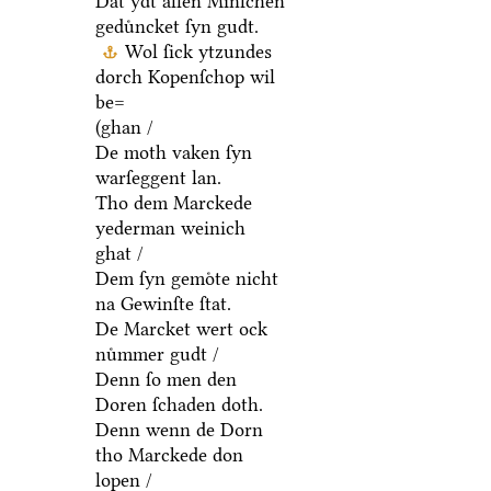
Dat ydt allen Minſchen
geduͤncket ſyn gudt.
Wol ſick ytzundes
dorch Kopenſchop wil
be=
(ghan /
De moth vaken ſyn
warſeggent lan.
Tho dem Marckede
yederman weinich
ghat /
Dem ſyn gemoͤte nicht
na Gewinſte ſtat.
De Marcket wert ock
nuͤmmer gudt /
Denn ſo men den
Doren ſchaden doth.
Denn wenn de Dorn
tho Marckede don
lopen /