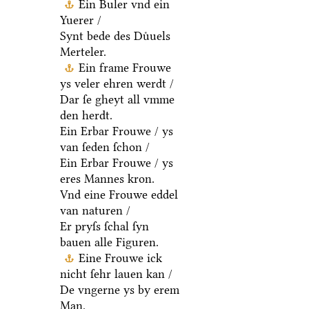
Ein Buler vnd ein
Yuerer /
Synt bede des Duͤuels
Merteler.
Ein frame Frouwe
ys veler ehren werdt /
Dar ſe gheyt all vmme
den herdt.
Ein Erbar Frouwe / ys
van ſeden ſchon /
Ein Erbar Frouwe / ys
eres Mannes kron.
Vnd eine Frouwe eddel
van naturen /
Er pryſs ſchal ſyn
bauen alle Figuren.
Eine Frouwe ick
nicht ſehr lauen kan /
De vngerne ys by erem
Man.