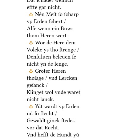
Dat ſchadet weinich
effte gar nicht.
Neͤn Meſt ſo ſcharp
vp Erden ſchert /
Alſe wenn ein Buwr
thom Heren wert.
Wor de Here dem
Volcke ys tho ſtrenge /
Denſuluen beleuen ſe
nicht yn de lenge.
Groter Heren
thoſage / vnd Lercken
geſanck /
Klinget wol vnde waret
nicht lanck.
Ydt wardt vp Erden
nuͤ ſo ſlecht /
Gewaldt ginck ſtedes
vor dat Recht.
Vnd hefft de Hundt yuͤ