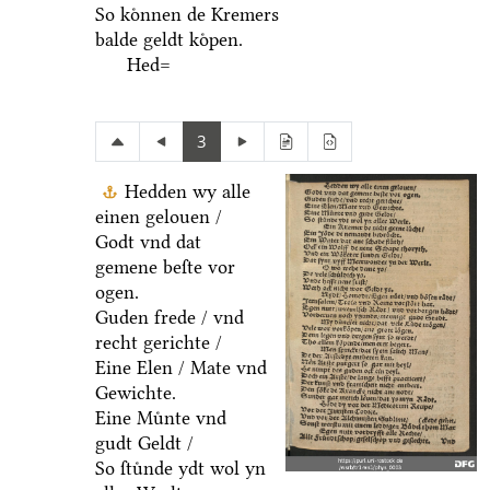
So koͤnnen de Kremers
balde geldt koͤpen.
Hed=
3
Hedden wy alle
einen gelouen /
Godt vnd dat
gemene beſte vor
ogen.
Guden frede / vnd
recht gerichte /
Eine Elen / Mate vnd
Gewichte.
Eine Muͤnte vnd
gudt Geldt /
So ſtuͤnde ydt wol yn