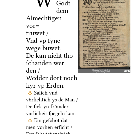
W
Godt
dem
Almechtigen
vor=
truwet /
Vnd vp ſyne
wege buwet.
De kan nicht tho
ſchanden wer=
den /
Wedder dort noch
hyr vp Erden.
Salich vnd
voͤrſichtich ys de Man /
De ſick yn froͤmder
varlicheit ſpegeln kan.
Ein geſchot dat
men vorhen erſicht /