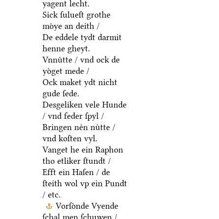
yagent lecht.
Sick ſulueſt grothe
moͤye an deith /
De eddele tydt darmit
henne gheyt.
Vnnuͤtte / vnd ock de
yoͤget mede /
Ock maket ydt nicht
gude ſede.
Desgeliken vele Hunde
/ vnd feder ſpyl /
Bringen neͤn nuͤtte /
vnd koſten vyl.
Vanget he ein Raphon
tho etliker ſtundt /
Efft ein Haſen / de
ſteith wol vp ein Pundt
/ etc.
Vorſoͤnde Vyende
ſchal men ſchuwen /