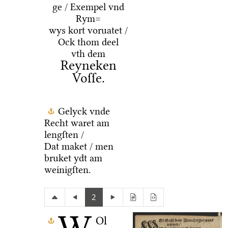
ge / Exempel vnd
Rym=
wys kort voruatet /
Ock thom deel
vth dem
Reyneken
Voſſe.
Gelyck vnde
Recht waret am
lengſten /
Dat maket / men
bruket ydt am
weinigſten.
2
Ol