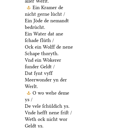
aller Werlt.
Ein Kramer de
nicht gerne luͤcht /
Ein Joͤde de nemandt
bedruͤcht.
Ein Water dat ane
ſchade fluͤth /
Ock ein Wolff de nene
Schape thoryth.
Vnd ein Woͤkerer
ſunder Geldt /
Dat ſynt vyff
Meerwonder yn der
Werlt.
O wo wehe deme
ys /
De vele ſchuͤldich ys.
Vnde hefft nene friſt /
Weth ock nicht wor
Geldt ys.