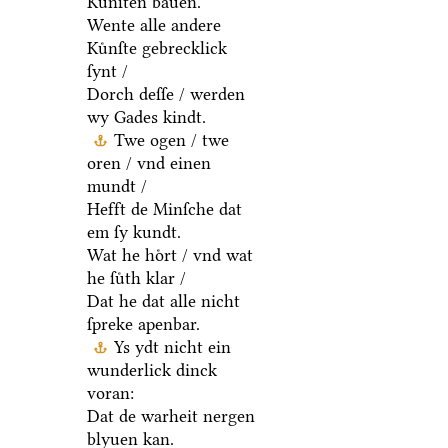
Kuͤnſten bauen.
Wente alle andere
Kuͤnſte gebrecklick
ſynt /
Dorch deſſe / werden
wy Gades kindt.
Twe ogen / twe
oren / vnd einen
mundt /
Hefft de Minſche dat
em ſy kundt.
Wat he hoͤrt / vnd wat
he ſuͤth klar /
Dat he dat alle nicht
ſpreke apenbar.
Ys ydt nicht ein
wunderlick dinck
voran:
Dat de warheit nergen
blyuen kan.