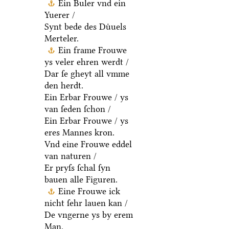
Ein Buler vnd ein
Yuerer /
Synt bede des Duͤuels
Merteler.
Ein frame Frouwe
ys veler ehren werdt /
Dar ſe gheyt all vmme
den herdt.
Ein Erbar Frouwe / ys
van ſeden ſchon /
Ein Erbar Frouwe / ys
eres Mannes kron.
Vnd eine Frouwe eddel
van naturen /
Er pryſs ſchal ſyn
bauen alle Figuren.
Eine Frouwe ick
nicht ſehr lauen kan /
De vngerne ys by erem
Man.