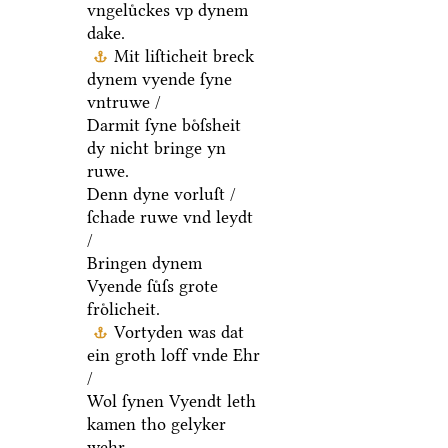
vngeluͤckes vp dynem
dake.
Mit liſticheit breck
dynem vyende ſyne
vntruwe /
Darmit ſyne boͤſsheit
dy nicht bringe yn
ruwe.
Denn dyne vorluſt /
ſchade ruwe vnd leydt
/
Bringen dynem
Vyende ſuͤſs grote
froͤlicheit.
Vortyden was dat
ein groth loff vnde Ehr
/
Wol ſynen Vyendt leth
kamen tho gelyker
wehr.