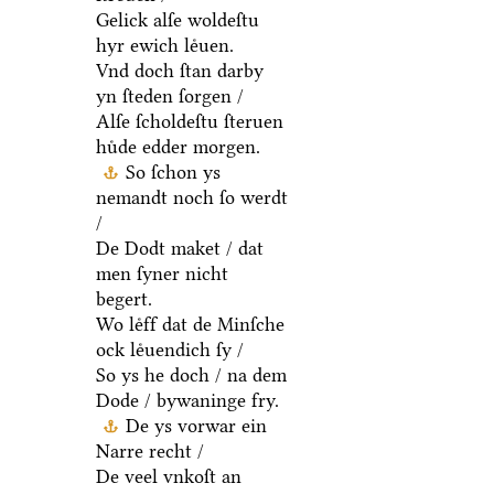
Gelick alſe woldeſtu
hyr ewich leͤuen.
Vnd doch ſtan darby
yn ſteden ſorgen /
Alſe ſcholdeſtu ſteruen
huͤde edder morgen.
So ſchon ys
nemandt noch ſo werdt
/
De Dodt maket / dat
men ſyner nicht
begert.
Wo leͤff dat de Minſche
ock leͤuendich ſy /
So ys he doch / na dem
Dode / bywaninge fry.
De ys vorwar ein
Narre recht /
De veel vnkoſt an