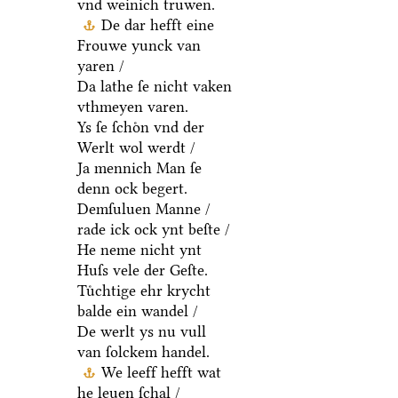
vnd weinich truwen.
De dar hefft eine
Frouwe yunck van
yaren /
Da lathe ſe nicht vaken
vthmeyen varen.
Ys ſe ſchoͤn vnd der
Werlt wol werdt /
Ja mennich Man ſe
denn ock begert.
Demſuluen Manne /
rade ick ock ynt beſte /
He neme nicht ynt
Huſs vele der Geſte.
Tuͤchtige ehr krycht
balde ein wandel /
De werlt ys nu vull
van ſolckem handel.
We leeff hefft wat
he leuen ſchal /