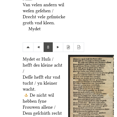
Van velen andern wil
weſen geſehen /
Drecht vele geſmuͤcke
groth vnd kleen.
Mydet
8
Mydet er Huſs /
hefft des kleine acht
/
Deſſe hefft ehr vnd
tucht / yn kleiner
wacht.
De nicht wil
hebben ſyne
Frouwen allene /
Dem geſchuͤth recht