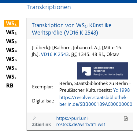
Transkriptionen
WS₁
Transkription von WS₁: Künstlike
WS₂
Werltspröke (VD16 K 2543)
WS₃
[Lübeck]: [Balhorn, Johann d. Ä.], [Mitte 16.
WS₄
Jh.].
VD16 K 2543
.
BC
1345. 48 Bl., Oktav
WS₅
WS₆
WS₇
Berlin, Staatsbibliothek zu Berlin –
RB
Exemplar:
Preußischer Kulturbesitz:
Yc 1998
https://resolver.staatsbibliothek-
Digitalisat:
berlin.de/SBB000189AC00000000
https://purl.uni-
Zitierlink
rostock.de/wsrb/tr1-ws1