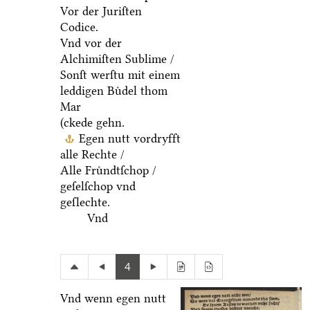
Vor der Juriſten
Codice.
Vnd vor der
Alchimiſten Sublime /
Sonſt werſtu mit einem
leddigen Buͤdel thom
Mar
(ckede gehn.
Egen nutt vordryfft
alle Rechte /
Alle Fruͤndtſchop /
geſelſchop vnd
geſlechte.
Vnd
4
Vnd wenn egen nutt