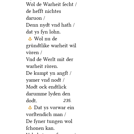
Wol de Warheit ſecht /
de hefft nichtes
daruon /
Denn nydt vnd hath /
dat ys ſyn lohn.
Wol nu de
gruͤndtlike warheit wil
voͤren /
Vnd de Werlt mit der
warheit roͤren.
De kumpt yn angſt /
yamer vnd nodt /
Modt ock endtlick
darumme lyden den
dodt.
235.
Dat ys vorwar ein
vorſtendich man /
De ſyner tungen wol
ſchonen kan.