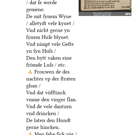
/ dat ſe werde
gemene.
De mit ſynem Wyue
/ alletydt vele kyuet /
Vnd nicht gerne yn
ſynem Huſe blyuet.
Vnd nimpt vele Geſte
yn ſyn Huſs /
Den bytt vaken eine
froͤmde Luſs / etc.
Frouwen de des
nachtes vp der ſtraten
ghan /
Vnd dat voͤfftinck
vmme den vinger ſlan.
Vnd de vele dantzen
vnd drincken /
De laten den Hundt
gerne hincken.
Men ſehe ſick voͤr /