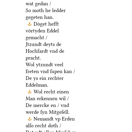
wat gedan /
So moth he ledder
gegeten han.
Doͤget hefft
voͤrtyden Eddel
gemacht /
Jtzundt deyts de
Hochfardt vnd de
pracht.
Wol ytzundt veel
freten vnd ſupen kan /
De ys ein rechter
Eddelman.
Wol recht einen
Man erkennen wil /
De mercke en / vnd
werde ſyn Mitgeſell.
Nemandt vp Erden
alſo recht doth /