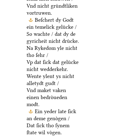
Vnd nicht gruͤndtliken
vortruwen.
Beſchert dy Godt
ein temelick geluͤcke /
So wachte / dat dy de
gyricheit nicht druͤcke.
Na Rykedom yle nicht
tho ſehr /
Vp dat ſick dat geluͤcke
nicht wedderkehr.
Wente ylent ys nicht
alletydt gudt /
Vnd maket vaken
einen bedroͤueden
modt.
Ein yeder late ſick
an deme genoͤgen /
Dat ſick tho ſynem
ſtate wil voͤgen.