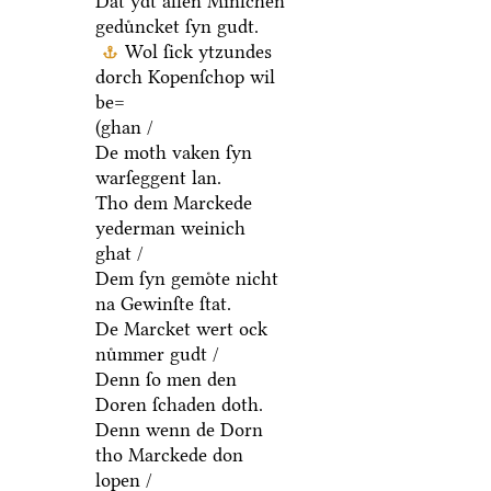
Dat ydt allen Minſchen
geduͤncket ſyn gudt.
Wol ſick ytzundes
dorch Kopenſchop wil
be=
(ghan /
De moth vaken ſyn
warſeggent lan.
Tho dem Marckede
yederman weinich
ghat /
Dem ſyn gemoͤte nicht
na Gewinſte ſtat.
De Marcket wert ock
nuͤmmer gudt /
Denn ſo men den
Doren ſchaden doth.
Denn wenn de Dorn
tho Marckede don
lopen /