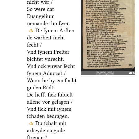
nicht wer /
So were dat
Euangelium
nemande tho ſwer.
De ſynem Arſten
de warheit nicht
ſecht /
Vnd ſynem Preſter
bichtet vnrecht.
Vnd ock vnwar ſecht
ſynem Aduocat /
Wenn he by em ſocht
guden Raͤdt.
De hefft ſick ſulueſt
allene vor gelagen /
Vnd ſick mit ſynem
ſchaden bedragen.
Du ſchalt mit
arbeyde na gude
ſtreuen /