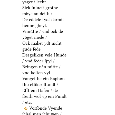
yagent lecht.
Sick ſulueſt grothe
moͤye an deith /
De eddele tydt darmit
henne gheyt.
Vnnuͤtte / vnd ock de
yoͤget mede /
Ock maket ydt nicht
gude ſede.
Desgeliken vele Hunde
/ vnd feder ſpyl /
Bringen neͤn nuͤtte /
vnd koſten vyl.
Vanget he ein Raphon
tho etliker ſtundt /
Efft ein Haſen / de
ſteith wol vp ein Pundt
/ etc.
Vorſoͤnde Vyende
ſchal men ſchuwen /