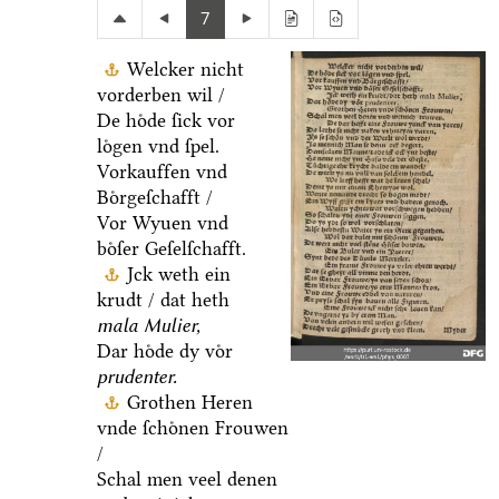
7
Welcker nicht
vorderben wil /
De hoͤde ſick vor
loͤgen vnd ſpel.
Vorkauffen vnd
Boͤrgeſchafft /
Vor Wyuen vnd
boͤſer Geſelſchafft.
Jck weth ein
krudt / dat heth
mala Mulier,
Dar hoͤde dy voͤr
prudenter.
Grothen Heren
vnde ſchoͤnen Frouwen
/
Schal men veel denen