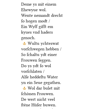
Deme ys mit einem
Ehewyue wol.
Wente nemandt drecht
ſo hogen modt /
Ein Wyff gifft em
kyues vnd haders
genoch.
Wultu ychteswat
vorſchwegen hebben /
So ſchaltu ydt einer
Frouwen ſeggen.
Do ys ydt ſo wol
vorſchlaten /
Alſe heddeſtu Water
yn ein Seue gegathen.
Wol dar bulet mit
ſchoͤnen Frouwen.
De wert nicht veel
ſteͤne Huͤſer buwen.