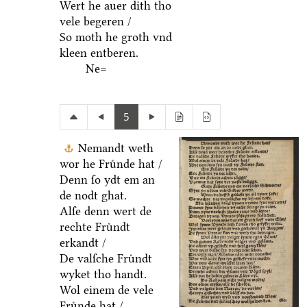
Wert he auer dith tho
vele begeren /
So moth he groth vnd
kleen entberen.
Ne=
5
Nemandt weth
wor he Fruͤnde hat /
Denn ſo ydt em an
de nodt ghat.
Alſe denn wert de
rechte Fruͤndt
erkandt /
De valſche Fruͤndt
wyket tho handt.
Wol einem de vele
Fruͤnde hat /