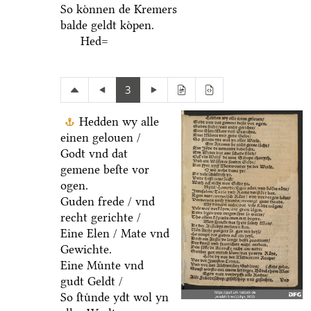
So koͤnnen de Kremers
balde geldt koͤpen.
Hed=
3
Hedden wy alle
einen gelouen /
Godt vnd dat
gemene beſte vor
ogen.
Guden frede / vnd
recht gerichte /
Eine Elen / Mate vnd
Gewichte.
Eine Muͤnte vnd
gudt Geldt /
So ſtuͤnde ydt wol yn