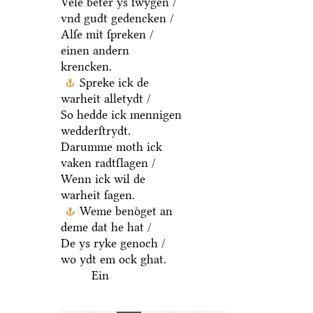
Vele beter ys ſwygen /
vnd gudt gedencken /
Alſe mit ſpreken /
einen andern
krencken.
Spreke ick de
warheit alletydt /
So hedde ick mennigen
wedderſtrydt.
Darumme moth ick
vaken radtſlagen /
Wenn ick wil de
warheit ſagen.
Weme benoͤget an
deme dat he hat /
De ys ryke genoch /
wo ydt em ock ghat.
Ein