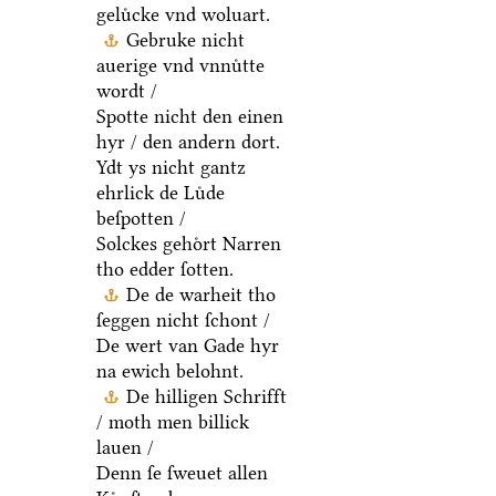
geluͤcke vnd woluart.
Gebruke nicht
auerige vnd vnnuͤtte
wordt /
Spotte nicht den einen
hyr / den andern dort.
Ydt ys nicht gantz
ehrlick de Luͤde
beſpotten /
Solckes gehoͤrt Narren
tho edder ſotten.
De de warheit tho
ſeggen nicht ſchont /
De wert van Gade hyr
na ewich belohnt.
De hilligen Schrifft
/ moth men billick
lauen /
Denn ſe ſweuet allen