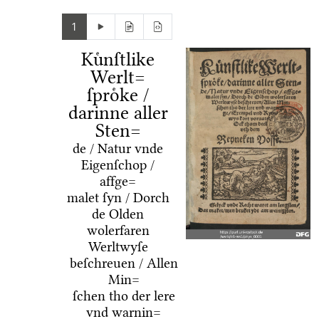
1
Kuͤnſtlike
Werlt=
ſproͤke /
darinne aller
Sten=
de / Natur vnde
Eigenſchop /
affge=
malet ſyn / Dorch
de Olden
wolerfaren
Werltwyſe
beſchreuen / Allen
Min=
ſchen tho der lere
vnd warnin=