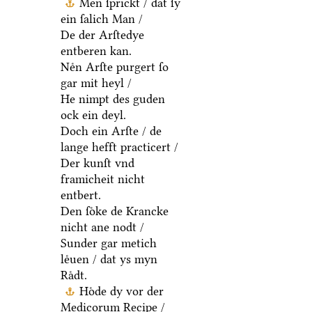
Men ſprickt / dat ſy
ein ſalich Man /
De der Arſtedye
entberen kan.
Neͤn Arſte purgert ſo
gar mit heyl /
He nimpt des guden
ock ein deyl.
Doch ein Arſte / de
lange hefft practicert /
Der kunſt vnd
framicheit nicht
entbert.
Den ſoͤke de Krancke
nicht ane nodt /
Sunder gar metich
leͤuen / dat ys myn
Raͤdt.
Hoͤde dy vor der
Medicorum Recipe /