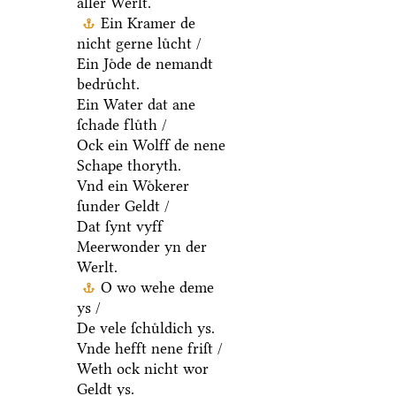
aller Werlt.
Ein Kramer de
nicht gerne luͤcht /
Ein Joͤde de nemandt
bedruͤcht.
Ein Water dat ane
ſchade fluͤth /
Ock ein Wolff de nene
Schape thoryth.
Vnd ein Woͤkerer
ſunder Geldt /
Dat ſynt vyff
Meerwonder yn der
Werlt.
O wo wehe deme
ys /
De vele ſchuͤldich ys.
Vnde hefft nene friſt /
Weth ock nicht wor
Geldt ys.