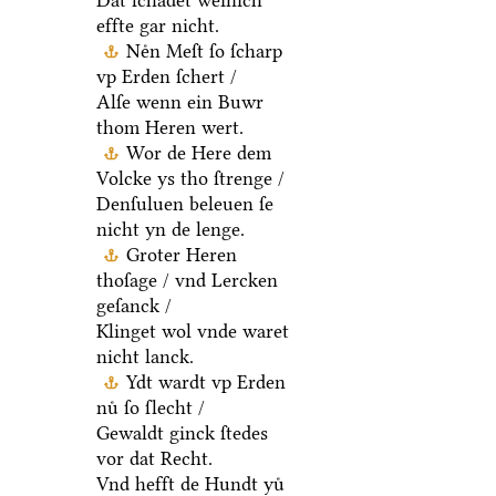
Dat ſchadet weinich
effte gar nicht.
Neͤn Meſt ſo ſcharp
vp Erden ſchert /
Alſe wenn ein Buwr
thom Heren wert.
Wor de Here dem
Volcke ys tho ſtrenge /
Denſuluen beleuen ſe
nicht yn de lenge.
Groter Heren
thoſage / vnd Lercken
geſanck /
Klinget wol vnde waret
nicht lanck.
Ydt wardt vp Erden
nuͤ ſo ſlecht /
Gewaldt ginck ſtedes
vor dat Recht.
Vnd hefft de Hundt yuͤ