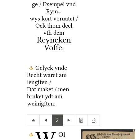
ge / Exempel vnd
Rym=
wys kort voruatet /
Ock thom deel
vth dem
Reyneken
Voſſe.
Gelyck vnde
Recht waret am
lengſten /
Dat maket / men
bruket ydt am
weinigſten.
2
Ol