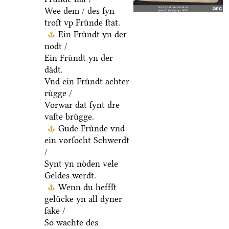
Wee dem / des ſyn
troſt vp Fruͤnde ſtat.
Ein Fruͤndt yn der
nodt /
Ein Fruͤndt yn der
daͤdt.
Vnd ein Fruͤndt achter
ruͤgge /
Vorwar dat ſynt dre
vaſte bruͤgge.
Gude Fruͤnde vnd
ein vorſocht Schwerdt
/
Synt yn noͤden vele
Geldes werdt.
Wenn du heffſt
geluͤcke yn all dyner
ſake /
So wachte des