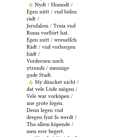
Nydt / Homodt /
Egen nuͤtt / vnd boͤſen
raͤdt /
Jeruſalem / Troia vnd
Roma vorſtoͤrt hat.
Egen nutt / wreuelſch
Raͤdt / vnd vorborgen
haͤdt /
Vorderuen noch
ytzunds / mennige
gude Stadt.
My duͤncket nicht /
dat vele Luͤde moͤgen /
Vele war vorkoͤpen /
ane grote loͤgen.
Denn legen vnd
dregen ſynt ſo werdt /
Tho allem koͤpende /
men erer begert.