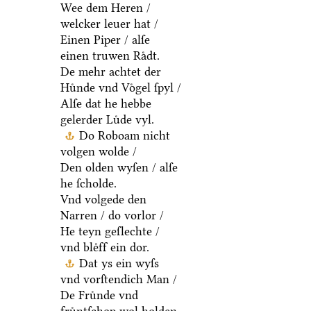
Wee dem Heren /
welcker leuer hat /
Einen Piper / alſe
einen truwen Raͤdt.
De mehr achtet der
Huͤnde vnd Voͤgel ſpyl /
Alſe dat he hebbe
gelerder Luͤde vyl.
Do Roboam nicht
volgen wolde /
Den olden wyſen / alſe
he ſcholde.
Vnd volgede den
Narren / do vorlor /
He teyn geſlechte /
vnd bleͤff ein dor.
Dat ys ein wyſs
vnd vorſtendich Man /
De Fruͤnde vnd