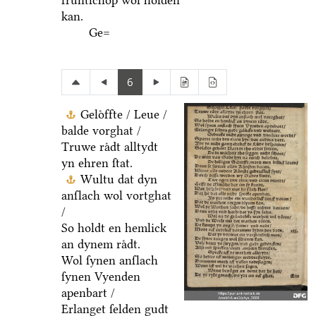
fruͤntſchop wol holden
kan.
Ge=
6
Geloͤffte / Leue /
balde vorghat /
Truwe raͤdt alltydt
yn ehren ſtat.
Wultu dat dyn
anſlach wol vortghat
/
So holdt en hemlick
an dynem raͤdt.
Wol ſynen anſlach
ſynen Vyenden
apenbart /
Erlanget ſelden gudt