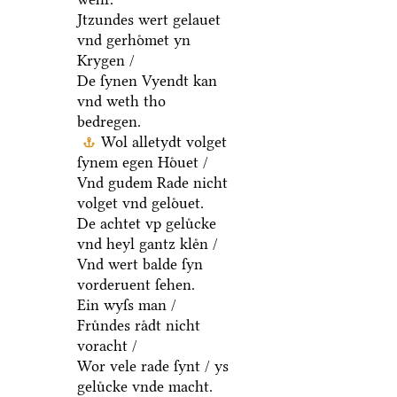
Jtzundes wert gelauet
vnd gerhoͤmet yn
Krygen /
De ſynen Vyendt kan
vnd weth tho
bedregen.
Wol alletydt volget
ſynem egen Hoͤuet /
Vnd gudem Rade nicht
volget vnd geloͤuet.
De achtet vp geluͤcke
vnd heyl gantz kleͤn /
Vnd wert balde ſyn
vorderuent ſehen.
Ein wyſs man /
Fruͤndes raͤdt nicht
voracht /
Wor vele rade ſynt / ys
geluͤcke vnde macht.