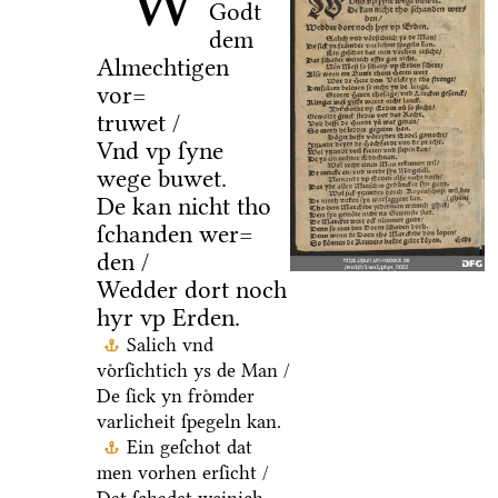
W
Godt
dem
Almechtigen
vor=
truwet /
Vnd vp ſyne
wege buwet.
De kan nicht tho
ſchanden wer=
den /
Wedder dort noch
hyr vp Erden.
Salich vnd
voͤrſichtich ys de Man /
De ſick yn froͤmder
varlicheit ſpegeln kan.
Ein geſchot dat
men vorhen erſicht /