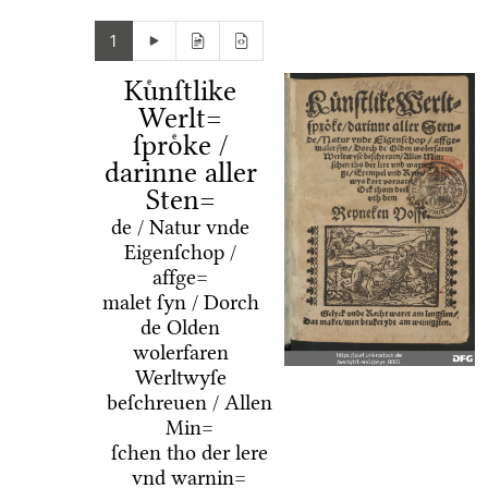
1
Kuͤnſtlike
Werlt=
ſproͤke /
darinne aller
Sten=
de / Natur vnde
Eigenſchop /
affge=
malet ſyn / Dorch
de Olden
wolerfaren
Werltwyſe
beſchreuen / Allen
Min=
ſchen tho der lere
vnd warnin=