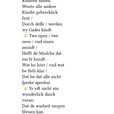
Kuͤnſten bauen.
Wente alle andere
Kuͤnſte gebrecklick
ſynt /
Dorch deſſe / werden
wy Gades kindt.
Twe ogen / twe
oren / vnd einen
mundt /
Hefft de Minſche dat
em ſy kundt.
Wat he hoͤrt / vnd wat
he ſuͤth klar /
Dat he dat alle nicht
ſpreke apenbar.
Ys ydt nicht ein
wunderlick dinck
voran:
Dat de warheit nergen
blyuen kan.