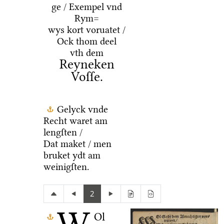
ge / Exempel vnd
Rym=
wys kort voruatet /
Ock thom deel
vth dem
Reyneken
Voſſe.
Gelyck vnde
Recht waret am
lengſten /
Dat maket / men
bruket ydt am
weinigſten.
2
Ol