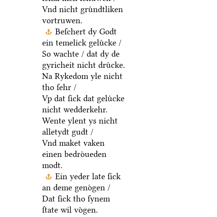
Vnd nicht gruͤndtliken
vortruwen.
Beſchert dy Godt
ein temelick geluͤcke /
So wachte / dat dy de
gyricheit nicht druͤcke.
Na Rykedom yle nicht
tho ſehr /
Vp dat ſick dat geluͤcke
nicht wedderkehr.
Wente ylent ys nicht
alletydt gudt /
Vnd maket vaken
einen bedroͤueden
modt.
Ein yeder late ſick
an deme genoͤgen /
Dat ſick tho ſynem
ſtate wil voͤgen.