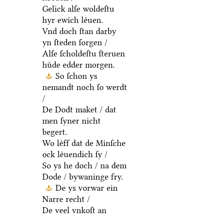
Gelick alſe woldeſtu
hyr ewich leͤuen.
Vnd doch ſtan darby
yn ſteden ſorgen /
Alſe ſcholdeſtu ſteruen
huͤde edder morgen.
So ſchon ys
nemandt noch ſo werdt
/
De Dodt maket / dat
men ſyner nicht
begert.
Wo leͤff dat de Minſche
ock leͤuendich ſy /
So ys he doch / na dem
Dode / bywaninge fry.
De ys vorwar ein
Narre recht /
De veel vnkoſt an