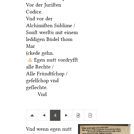
Vor der Juriſten
Codice.
Vnd vor der
Alchimiſten Sublime /
Sonſt werſtu mit einem
leddigen Buͤdel thom
Mar
(ckede gehn.
Egen nutt vordryfft
alle Rechte /
Alle Fruͤndtſchop /
geſelſchop vnd
geſlechte.
Vnd
4
Vnd wenn egen nutt