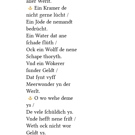
aller Werlt.
Ein Kramer de
nicht gerne luͤcht /
Ein Joͤde de nemandt
bedruͤcht.
Ein Water dat ane
ſchade fluͤth /
Ock ein Wolff de nene
Schape thoryth.
Vnd ein Woͤkerer
ſunder Geldt /
Dat ſynt vyff
Meerwonder yn der
Werlt.
O wo wehe deme
ys /
De vele ſchuͤldich ys.
Vnde hefft nene friſt /
Weth ock nicht wor
Geldt ys.