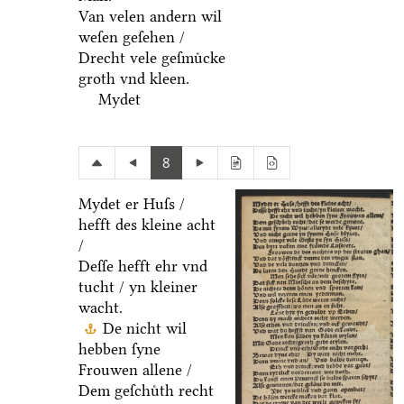
Van velen andern wil
weſen geſehen /
Drecht vele geſmuͤcke
groth vnd kleen.
Mydet
8
Mydet er Huſs /
hefft des kleine acht
/
Deſſe hefft ehr vnd
tucht / yn kleiner
wacht.
De nicht wil
hebben ſyne
Frouwen allene /
Dem geſchuͤth recht