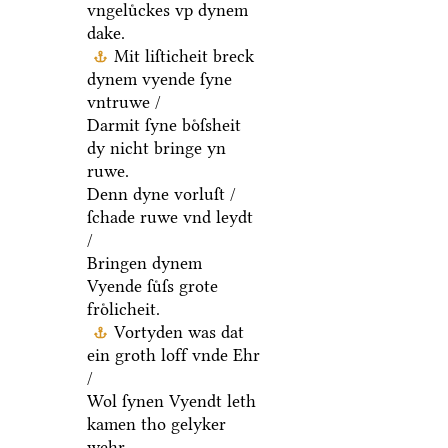
vngeluͤckes vp dynem
dake.
Mit liſticheit breck
dynem vyende ſyne
vntruwe /
Darmit ſyne boͤſsheit
dy nicht bringe yn
ruwe.
Denn dyne vorluſt /
ſchade ruwe vnd leydt
/
Bringen dynem
Vyende ſuͤſs grote
froͤlicheit.
Vortyden was dat
ein groth loff vnde Ehr
/
Wol ſynen Vyendt leth
kamen tho gelyker
wehr.