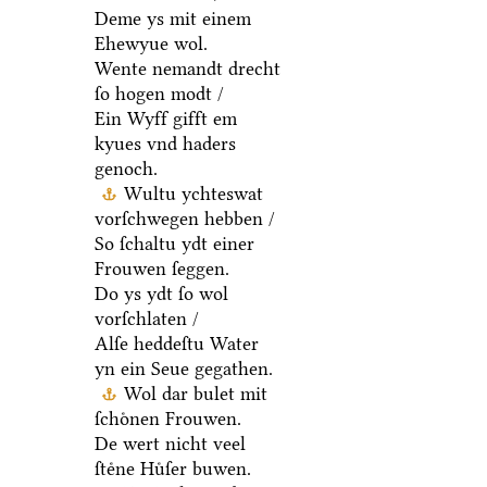
Deme ys mit einem
Ehewyue wol.
Wente nemandt drecht
ſo hogen modt /
Ein Wyff gifft em
kyues vnd haders
genoch.
Wultu ychteswat
vorſchwegen hebben /
So ſchaltu ydt einer
Frouwen ſeggen.
Do ys ydt ſo wol
vorſchlaten /
Alſe heddeſtu Water
yn ein Seue gegathen.
Wol dar bulet mit
ſchoͤnen Frouwen.
De wert nicht veel
ſteͤne Huͤſer buwen.