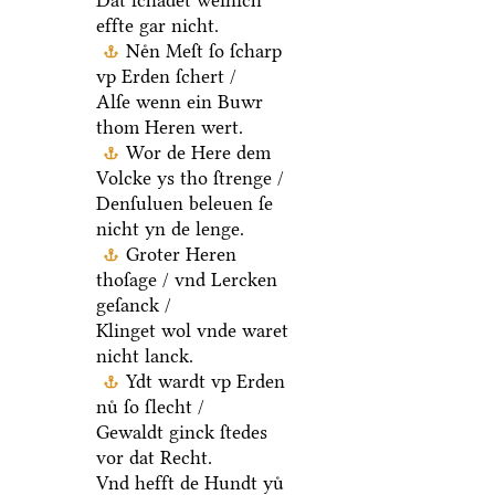
Dat ſchadet weinich
effte gar nicht.
Neͤn Meſt ſo ſcharp
vp Erden ſchert /
Alſe wenn ein Buwr
thom Heren wert.
Wor de Here dem
Volcke ys tho ſtrenge /
Denſuluen beleuen ſe
nicht yn de lenge.
Groter Heren
thoſage / vnd Lercken
geſanck /
Klinget wol vnde waret
nicht lanck.
Ydt wardt vp Erden
nuͤ ſo ſlecht /
Gewaldt ginck ſtedes
vor dat Recht.
Vnd hefft de Hundt yuͤ