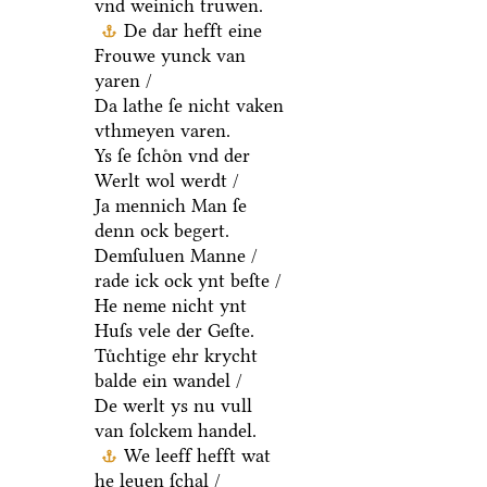
vnd weinich truwen.
De dar hefft eine
Frouwe yunck van
yaren /
Da lathe ſe nicht vaken
vthmeyen varen.
Ys ſe ſchoͤn vnd der
Werlt wol werdt /
Ja mennich Man ſe
denn ock begert.
Demſuluen Manne /
rade ick ock ynt beſte /
He neme nicht ynt
Huſs vele der Geſte.
Tuͤchtige ehr krycht
balde ein wandel /
De werlt ys nu vull
van ſolckem handel.
We leeff hefft wat
he leuen ſchal /