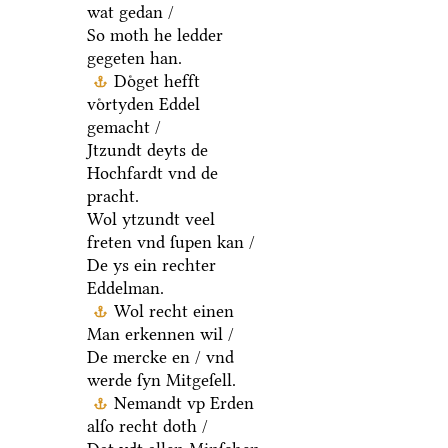
wat gedan /
So moth he ledder
gegeten han.
Doͤget hefft
voͤrtyden Eddel
gemacht /
Jtzundt deyts de
Hochfardt vnd de
pracht.
Wol ytzundt veel
freten vnd ſupen kan /
De ys ein rechter
Eddelman.
Wol recht einen
Man erkennen wil /
De mercke en / vnd
werde ſyn Mitgeſell.
Nemandt vp Erden
alſo recht doth /