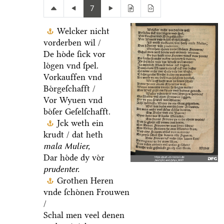
7
Welcker nicht
vorderben wil /
De hoͤde ſick vor
loͤgen vnd ſpel.
Vorkauffen vnd
Boͤrgeſchafft /
Vor Wyuen vnd
boͤſer Geſelſchafft.
Jck weth ein
krudt / dat heth
mala Mulier,
Dar hoͤde dy voͤr
prudenter.
Grothen Heren
vnde ſchoͤnen Frouwen
/
Schal men veel denen