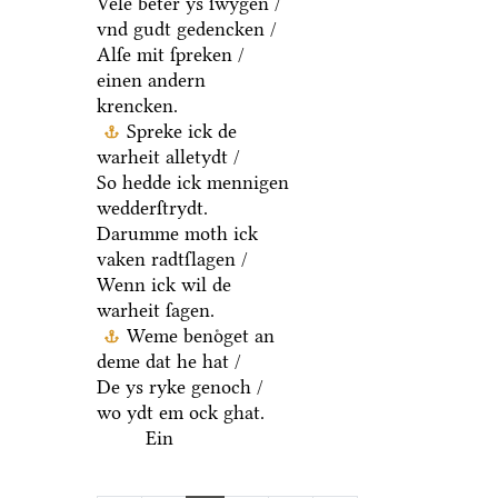
Vele beter ys ſwygen /
vnd gudt gedencken /
Alſe mit ſpreken /
einen andern
krencken.
Spreke ick de
warheit alletydt /
So hedde ick mennigen
wedderſtrydt.
Darumme moth ick
vaken radtſlagen /
Wenn ick wil de
warheit ſagen.
Weme benoͤget an
deme dat he hat /
De ys ryke genoch /
wo ydt em ock ghat.
Ein