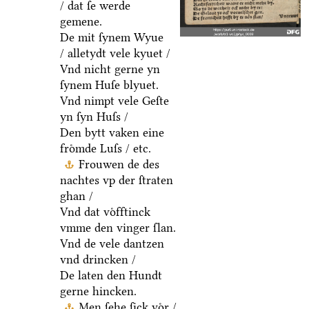
/ dat ſe werde
gemene.
De mit ſynem Wyue
/ alletydt vele kyuet /
Vnd nicht gerne yn
ſynem Huſe blyuet.
Vnd nimpt vele Geſte
yn ſyn Huſs /
Den bytt vaken eine
froͤmde Luſs / etc.
Frouwen de des
nachtes vp der ſtraten
ghan /
Vnd dat voͤfftinck
vmme den vinger ſlan.
Vnd de vele dantzen
vnd drincken /
De laten den Hundt
gerne hincken.
Men ſehe ſick voͤr /