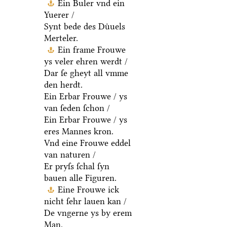
Ein Buler vnd ein
Yuerer /
Synt bede des Duͤuels
Merteler.
Ein frame Frouwe
ys veler ehren werdt /
Dar ſe gheyt all vmme
den herdt.
Ein Erbar Frouwe / ys
van ſeden ſchon /
Ein Erbar Frouwe / ys
eres Mannes kron.
Vnd eine Frouwe eddel
van naturen /
Er pryſs ſchal ſyn
bauen alle Figuren.
Eine Frouwe ick
nicht ſehr lauen kan /
De vngerne ys by erem
Man.