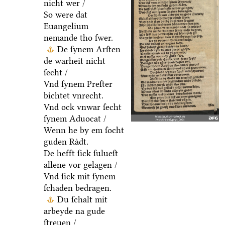
nicht wer /
So were dat
Euangelium
nemande tho ſwer.
De ſynem Arſten
de warheit nicht
ſecht /
Vnd ſynem Preſter
bichtet vnrecht.
Vnd ock vnwar ſecht
ſynem Aduocat /
Wenn he by em ſocht
guden Raͤdt.
De hefft ſick ſulueſt
allene vor gelagen /
Vnd ſick mit ſynem
ſchaden bedragen.
Du ſchalt mit
arbeyde na gude
ſtreuen /