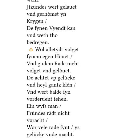
Jtzundes wert gelauet
vnd gerhoͤmet yn
Krygen /
De ſynen Vyendt kan
vnd weth tho
bedregen.
Wol alletydt volget
ſynem egen Hoͤuet /
Vnd gudem Rade nicht
volget vnd geloͤuet.
De achtet vp geluͤcke
vnd heyl gantz kleͤn /
Vnd wert balde ſyn
vorderuent ſehen.
Ein wyſs man /
Fruͤndes raͤdt nicht
voracht /
Wor vele rade ſynt / ys
geluͤcke vnde macht.