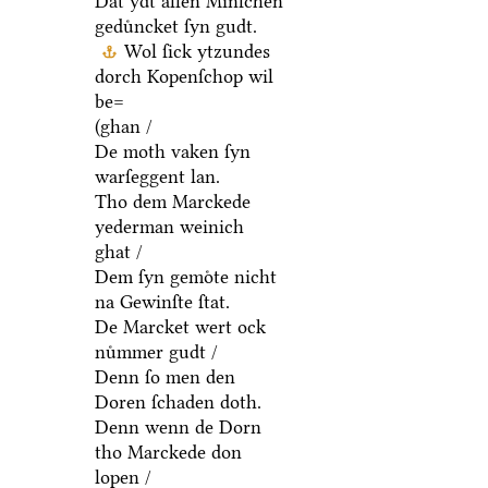
Dat ydt allen Minſchen
geduͤncket ſyn gudt.
Wol ſick ytzundes
dorch Kopenſchop wil
be=
(ghan /
De moth vaken ſyn
warſeggent lan.
Tho dem Marckede
yederman weinich
ghat /
Dem ſyn gemoͤte nicht
na Gewinſte ſtat.
De Marcket wert ock
nuͤmmer gudt /
Denn ſo men den
Doren ſchaden doth.
Denn wenn de Dorn
tho Marckede don
lopen /