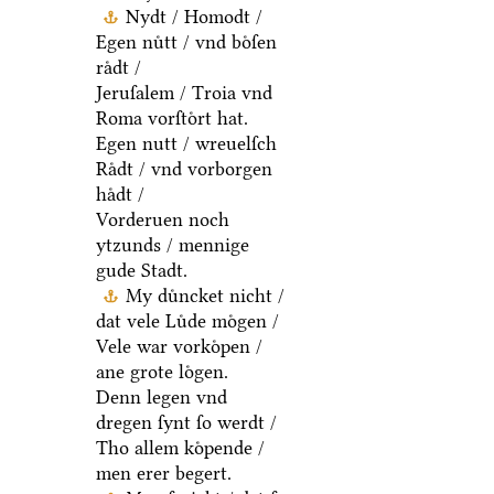
Nydt / Homodt /
Egen nuͤtt / vnd boͤſen
raͤdt /
Jeruſalem / Troia vnd
Roma vorſtoͤrt hat.
Egen nutt / wreuelſch
Raͤdt / vnd vorborgen
haͤdt /
Vorderuen noch
ytzunds / mennige
gude Stadt.
My duͤncket nicht /
dat vele Luͤde moͤgen /
Vele war vorkoͤpen /
ane grote loͤgen.
Denn legen vnd
dregen ſynt ſo werdt /
Tho allem koͤpende /
men erer begert.