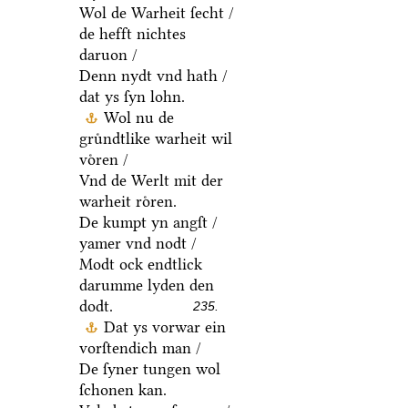
Wol de Warheit ſecht /
de hefft nichtes
daruon /
Denn nydt vnd hath /
dat ys ſyn lohn.
Wol nu de
gruͤndtlike warheit wil
voͤren /
Vnd de Werlt mit der
warheit roͤren.
De kumpt yn angſt /
yamer vnd nodt /
Modt ock endtlick
darumme lyden den
dodt.
235.
Dat ys vorwar ein
vorſtendich man /
De ſyner tungen wol
ſchonen kan.