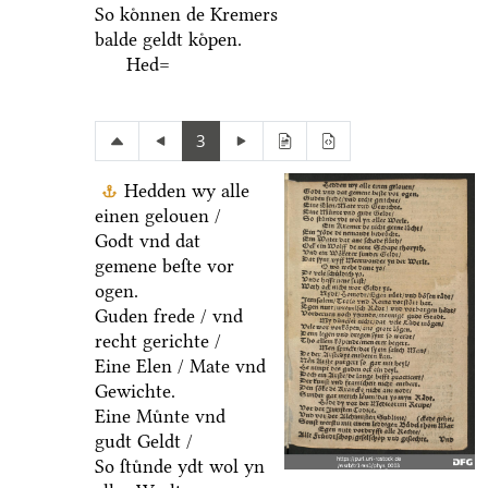
So koͤnnen de Kremers
balde geldt koͤpen.
Hed=
3
Hedden wy alle
einen gelouen /
Godt vnd dat
gemene beſte vor
ogen.
Guden frede / vnd
recht gerichte /
Eine Elen / Mate vnd
Gewichte.
Eine Muͤnte vnd
gudt Geldt /
So ſtuͤnde ydt wol yn