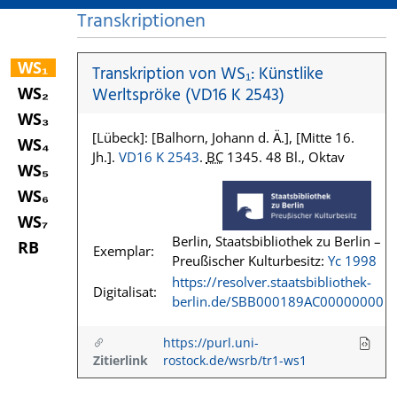
Transkriptionen
WS₁
Transkription von WS₁: Künstlike
WS₂
Werltspröke (VD16 K 2543)
WS₃
[Lübeck]: [Balhorn, Johann d. Ä.], [Mitte 16.
WS₄
Jh.].
VD16 K 2543
.
BC
1345. 48 Bl., Oktav
WS₅
WS₆
WS₇
Berlin, Staatsbibliothek zu Berlin –
RB
Exemplar:
Preußischer Kulturbesitz:
Yc 1998
https://resolver.staatsbibliothek-
Digitalisat:
berlin.de/SBB000189AC00000000
https://purl.uni-
Zitierlink
rostock.de/wsrb/tr1-ws1