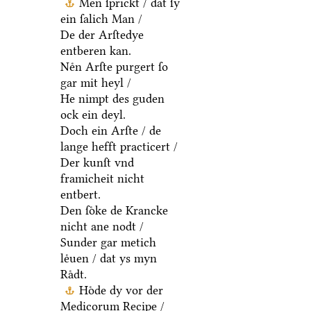
Men ſprickt / dat ſy
ein ſalich Man /
De der Arſtedye
entberen kan.
Neͤn Arſte purgert ſo
gar mit heyl /
He nimpt des guden
ock ein deyl.
Doch ein Arſte / de
lange hefft practicert /
Der kunſt vnd
framicheit nicht
entbert.
Den ſoͤke de Krancke
nicht ane nodt /
Sunder gar metich
leͤuen / dat ys myn
Raͤdt.
Hoͤde dy vor der
Medicorum Recipe /