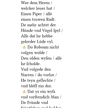
Wee dem Heren /
welcker leuer hat /
Einen Piper / alſe
einen truwen Raͤdt.
De mehr achtet der
Huͤnde vnd Voͤgel ſpyl /
Alſe dat he hebbe
gelerder Luͤde vyl.
Do Roboam nicht
volgen wolde /
Den olden wyſen / alſe
he ſcholde.
Vnd volgede den
Narren / do vorlor /
He teyn geſlechte /
vnd bleͤff ein dor.
Dat ys ein wyſs
vnd vorſtendich Man /
De Fruͤnde vnd