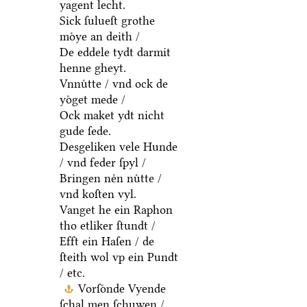
yagent lecht.
Sick ſulueſt grothe
moͤye an deith /
De eddele tydt darmit
henne gheyt.
Vnnuͤtte / vnd ock de
yoͤget mede /
Ock maket ydt nicht
gude ſede.
Desgeliken vele Hunde
/ vnd feder ſpyl /
Bringen neͤn nuͤtte /
vnd koſten vyl.
Vanget he ein Raphon
tho etliker ſtundt /
Efft ein Haſen / de
ſteith wol vp ein Pundt
/ etc.
Vorſoͤnde Vyende
ſchal men ſchuwen /