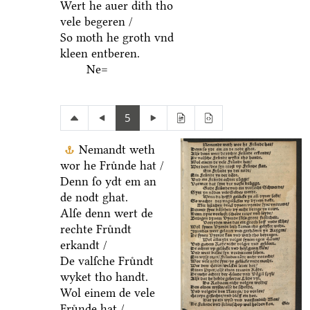
Wert he auer dith tho
vele begeren /
So moth he groth vnd
kleen entberen.
Ne=
5
Nemandt weth
wor he Fruͤnde hat /
Denn ſo ydt em an
de nodt ghat.
Alſe denn wert de
rechte Fruͤndt
erkandt /
De valſche Fruͤndt
wyket tho handt.
Wol einem de vele
Fruͤnde hat /