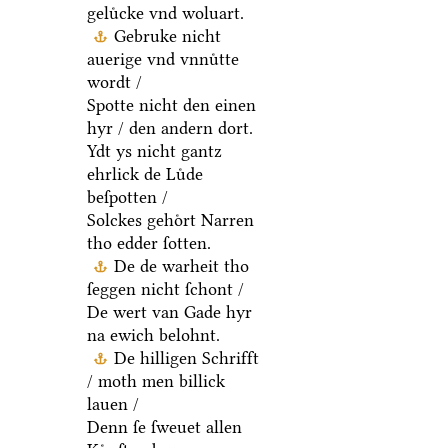
geluͤcke vnd woluart.
Gebruke nicht
auerige vnd vnnuͤtte
wordt /
Spotte nicht den einen
hyr / den andern dort.
Ydt ys nicht gantz
ehrlick de Luͤde
beſpotten /
Solckes gehoͤrt Narren
tho edder ſotten.
De de warheit tho
ſeggen nicht ſchont /
De wert van Gade hyr
na ewich belohnt.
De hilligen Schrifft
/ moth men billick
lauen /
Denn ſe ſweuet allen