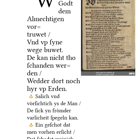
W
Godt
dem
Almechtigen
vor=
truwet /
Vnd vp ſyne
wege buwet.
De kan nicht tho
ſchanden wer=
den /
Wedder dort noch
hyr vp Erden.
Salich vnd
voͤrſichtich ys de Man /
De ſick yn froͤmder
varlicheit ſpegeln kan.
Ein geſchot dat
men vorhen erſicht /