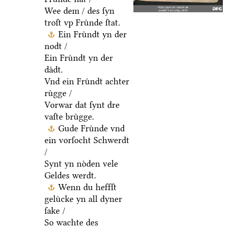
Wee dem / des ſyn
troſt vp Fruͤnde ſtat.
Ein Fruͤndt yn der
nodt /
Ein Fruͤndt yn der
daͤdt.
Vnd ein Fruͤndt achter
ruͤgge /
Vorwar dat ſynt dre
vaſte bruͤgge.
Gude Fruͤnde vnd
ein vorſocht Schwerdt
/
Synt yn noͤden vele
Geldes werdt.
Wenn du heffſt
geluͤcke yn all dyner
ſake /
So wachte des