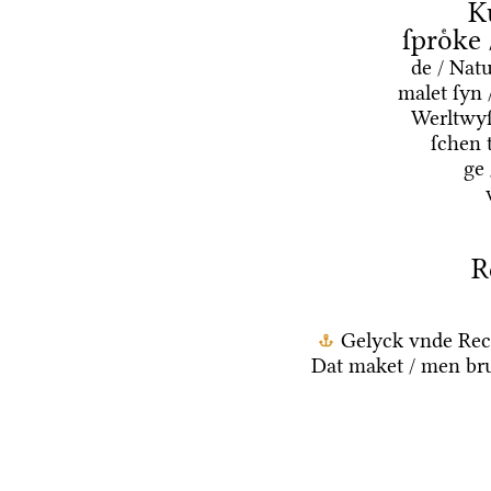
K
ſproͤke
de / Nat
malet ſyn 
Werltwyſ
ſchen 
ge
R
Gelyck vnde Rec
Dat maket / men bru