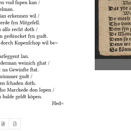
en vnd ſupen kan /
delman.
an erkennen wil /
rde ſyn Mitgeſell.
alſo recht doth /
n geduͤncket ſyn gudt.
 dorch Kopenſchop wil be=
rſeggent lan.
derman weinich ghat /
 na Gewinſte ſtat.
nuͤmmer gudt /
n ſchaden doth.
ho Marckede don lopen /
 balde geldt koͤpen.
Hed=