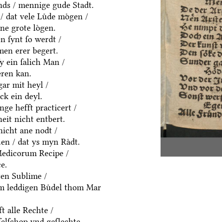
ds / mennige gude Stadt.
/ dat vele Luͤde moͤgen /
ne grote loͤgen.
 ſynt ſo werdt /
men erer begert.
ſy ein ſalich Man /
eren kan.
gar mit heyl /
k ein deyl.
nge hefft practicert /
eit nicht entbert.
nicht ane nodt /
en / dat ys myn Raͤdt.
Medicorum Recipe /
e.
ten Sublime /
em leddigen Buͤdel thom Mar
t alle Rechte /
ſelſchop vnd geſlechte.