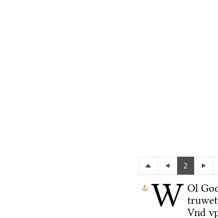
2
W
Ol Go
truwet
Vnd vp