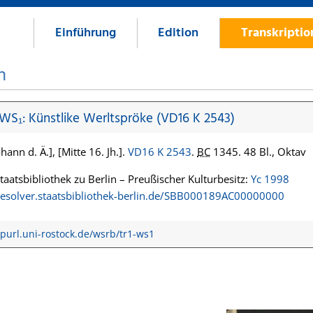
Einführung
Edition
Transkripti
n
 WS₁: Künstlike Werltspröke (VD16 K 2543)
hann d. Ä.], [Mitte 16. Jh.].
VD16 K 2543
.
BC
1345. 48 Bl., Oktav
Staatsbibliothek zu Berlin – Preußischer Kulturbesitz:
Yc 1998
/resolver.staatsbibliothek-berlin.de/SBB000189AC00000000
/purl.uni-rostock.de/wsrb/tr1-ws1