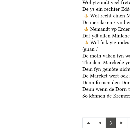
Wol ytzundt veel fret
De ys ein rechter Ed
Wol recht einen M
De mercke en / vnd we
Nemandt vp Erden 
Dat ydt allen Minſche
Wol ſick ytzundes
(ghan /
De moth vaken ſyn wa
Tho dem Marckede ye
Dem ſyn gemoͤte nicht
De Marcket wert ock 
Denn ſo men den Dore
Denn wenn de Dorn t
So koͤnnen de Kremers
3