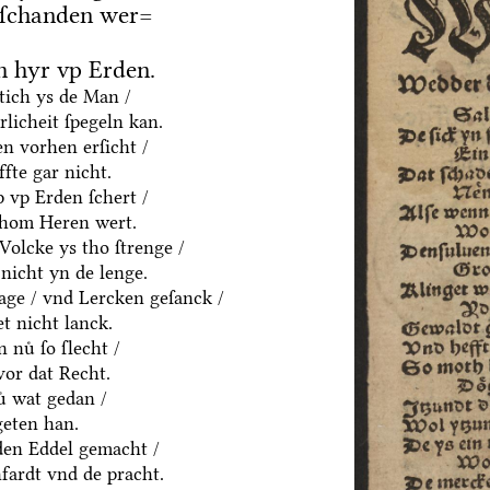
 ſchanden wer=
 hyr vp Erden.
htich ys de Man /
rlicheit ſpegeln kan.
n vorhen erſicht /
fte gar nicht.
p vp Erden ſchert /
thom Heren wert.
olcke ys tho ſtrenge /
nicht yn de lenge.
age / vnd Lercken geſanck /
t nicht lanck.
 nuͤ ſo ſlecht /
vor dat Recht.
ͤ wat gedan /
geten han.
yden Eddel gemacht /
fardt vnd de pracht.