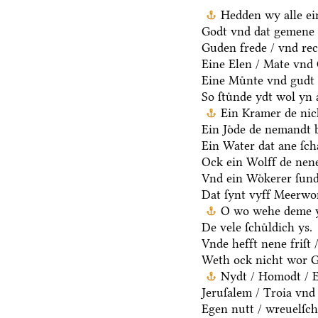
Hedden wy alle ei
Godt vnd dat gemene 
Guden frede / vnd rec
Eine Elen / Mate vnd
Eine Muͤnte vnd gudt 
So ſtuͤnde ydt wol yn 
Ein Kramer de nich
Ein Joͤde de nemandt b
Ein Water dat ane ſcha
Ock ein Wolff de nen
Vnd ein Woͤkerer ſund
Dat ſynt vyff Meerwo
O wo wehe deme y
De vele ſchuͤldich ys.
Vnde hefft nene friſt 
Weth ock nicht wor G
Nydt / Homodt / Eg
Jeruſalem / Troia vnd 
Egen nutt / wreuelſch 