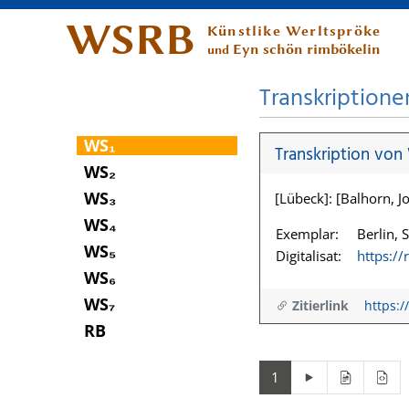
WSRB
Künstlike Werltspröke
Eyn schön rimbökelin
und
Transkriptione
WS₁
Transkription von
WS₂
WS₃
[Lübeck]: [Balhorn, Jo
WS₄
Exemplar:
Berlin, 
WS₅
Digitalisat:
https:/
WS₆
WS₇
Zitierlink
https:/
RB
1