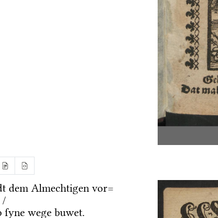
dt dem Almechtigen vor=
 /
 ſyne wege buwet.