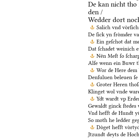
De kan nicht tho
den /
Wedder dort noch
Salich vnd voͤrſic
De ſick yn froͤmder va
Ein geſchot dat me
Dat ſchadet weinich ef
Neͤn Meſt ſo ſchar
Alſe wenn ein Buwr 
Wor de Here dem V
Denſuluen beleuen ſe 
Groter Heren thoſ
Klinget wol vnde ware
Ydt wardt vp Erden
Gewaldt ginck ſtedes 
Vnd hefft de Hundt yu
So moth he ledder ge
Doͤget hefft voͤrt
Jtzundt deyts de Hoch