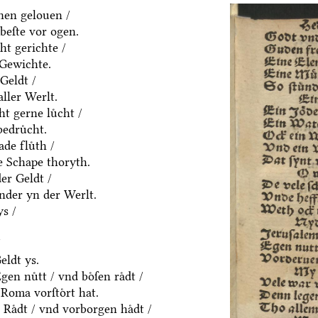
nen gelouen /
beſte vor ogen.
ht gerichte /
 Gewichte.
Geldt /
aller Werlt.
t gerne luͤcht /
edruͤcht.
de fluͤth /
e Schape thoryth.
er Geldt /
nder yn der Werlt.
s /
/
eldt ys.
en nuͤtt / vnd boͤſen raͤdt /
Roma vorſtoͤrt hat.
Raͤdt / vnd vorborgen haͤdt /