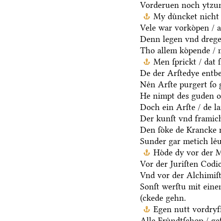
Vorderuen noch ytzun
My duͤncket nicht 
Vele war vorkoͤpen / a
Denn legen vnd dregen
Tho allem koͤpende / 
Men ſprickt / dat 
De der Arſtedye entb
Neͤn Arſte purgert ſo 
He nimpt des guden oc
Doch ein Arſte / de la
Der kunſt vnd framich
Den ſoͤke de Krancke 
Sunder gar metich leͤu
Hoͤde dy vor der 
Vor der Juriſten Codic
Vnd vor der Alchimiſ
Sonſt werſtu mit ein
(ckede gehn.
Egen nutt vordryff
Alle Fruͤndtſchop / ge