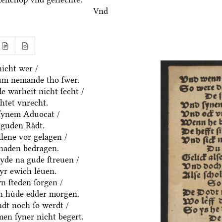
Vnd
icht wer /
um nemande tho ſwer.
e warheit nicht ſecht /
htet vnrecht.
ſynem Aduocat /
guden Raͤdt.
allene vor gelagen /
chaden bedragen.
eyde na gude ſtreuen /
yr ewich leͤuen.
n ſteden ſorgen /
en huͤde edder morgen.
dt noch ſo werdt /
en ſyner nicht begert.