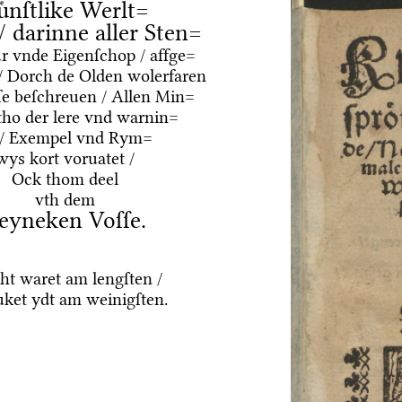
uͤnſtlike Werlt=
 / darinne aller Sten=
ur vnde Eigenſchop / affge=
/ Dorch de Olden wolerfaren
e beſchreuen / Allen Min=
tho der lere vnd warnin=
 / Exempel vnd Rym=
wys kort voruatet /
Ock thom deel
vth dem
eyneken Voſſe.
ht waret am lengſten /
ket ydt am weinigſten.