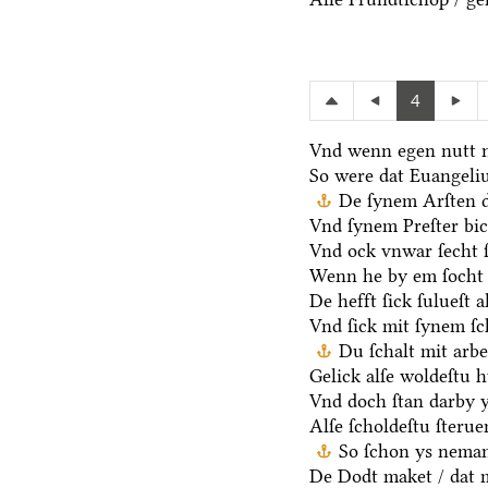
4
Vnd wenn egen nutt n
So were dat Euangeli
De ſynem Arſten d
Vnd ſynem Preſter bic
Vnd ock vnwar ſecht 
Wenn he by em ſocht 
De hefft ſick ſulueſt 
Vnd ſick mit ſynem ſ
Du ſchalt mit arb
Gelick alſe woldeſtu h
Vnd doch ſtan darby y
Alſe ſcholdeſtu ſteru
So ſchon ys neman
De Dodt maket / dat m