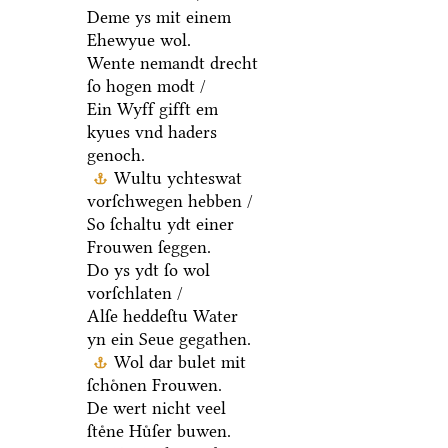
Deme ys mit einem
Ehewyue wol.
Wente nemandt drecht
ſo hogen modt /
Ein Wyff gifft em
kyues vnd haders
genoch.
Wultu ychteswat
vorſchwegen hebben /
So ſchaltu ydt einer
Frouwen ſeggen.
Do ys ydt ſo wol
vorſchlaten /
Alſe heddeſtu Water
yn ein Seue gegathen.
Wol dar bulet mit
ſchoͤnen Frouwen.
De wert nicht veel
ſteͤne Huͤſer buwen.