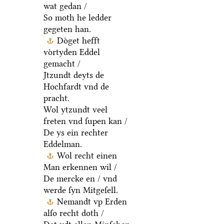
wat gedan /
So moth he ledder
gegeten han.
Doͤget hefft
voͤrtyden Eddel
gemacht /
Jtzundt deyts de
Hochfardt vnd de
pracht.
Wol ytzundt veel
freten vnd ſupen kan /
De ys ein rechter
Eddelman.
Wol recht einen
Man erkennen wil /
De mercke en / vnd
werde ſyn Mitgeſell.
Nemandt vp Erden
alſo recht doth /