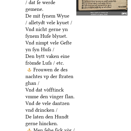
/ dat ſe werde
gemene.
De mit ſynem Wyue
/ alletydt vele kyuet /
Vnd nicht gerne yn
ſynem Huſe blyuet.
Vnd nimpt vele Geſte
yn ſyn Huſs /
Den bytt vaken eine
froͤmde Luſs / etc.
Frouwen de des
nachtes vp der ſtraten
ghan /
Vnd dat voͤfftinck
vmme den vinger ſlan.
Vnd de vele dantzen
vnd drincken /
De laten den Hundt
gerne hincken.
Men ſehe ſick voͤr /