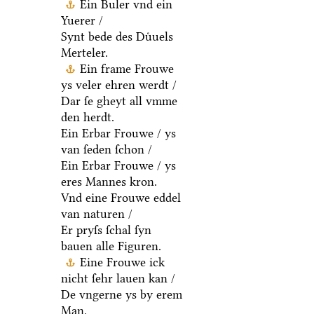
Ein Buler vnd ein
Yuerer /
Synt bede des Duͤuels
Merteler.
Ein frame Frouwe
ys veler ehren werdt /
Dar ſe gheyt all vmme
den herdt.
Ein Erbar Frouwe / ys
van ſeden ſchon /
Ein Erbar Frouwe / ys
eres Mannes kron.
Vnd eine Frouwe eddel
van naturen /
Er pryſs ſchal ſyn
bauen alle Figuren.
Eine Frouwe ick
nicht ſehr lauen kan /
De vngerne ys by erem
Man.