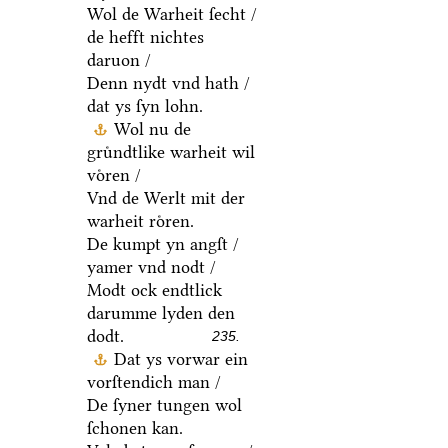
Wol de Warheit ſecht /
de hefft nichtes
daruon /
Denn nydt vnd hath /
dat ys ſyn lohn.
Wol nu de
gruͤndtlike warheit wil
voͤren /
Vnd de Werlt mit der
warheit roͤren.
De kumpt yn angſt /
yamer vnd nodt /
Modt ock endtlick
darumme lyden den
dodt.
235.
Dat ys vorwar ein
vorſtendich man /
De ſyner tungen wol
ſchonen kan.