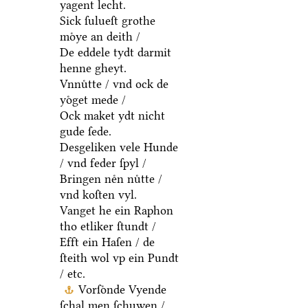
yagent lecht.
Sick ſulueſt grothe
moͤye an deith /
De eddele tydt darmit
henne gheyt.
Vnnuͤtte / vnd ock de
yoͤget mede /
Ock maket ydt nicht
gude ſede.
Desgeliken vele Hunde
/ vnd feder ſpyl /
Bringen neͤn nuͤtte /
vnd koſten vyl.
Vanget he ein Raphon
tho etliker ſtundt /
Efft ein Haſen / de
ſteith wol vp ein Pundt
/ etc.
Vorſoͤnde Vyende
ſchal men ſchuwen /