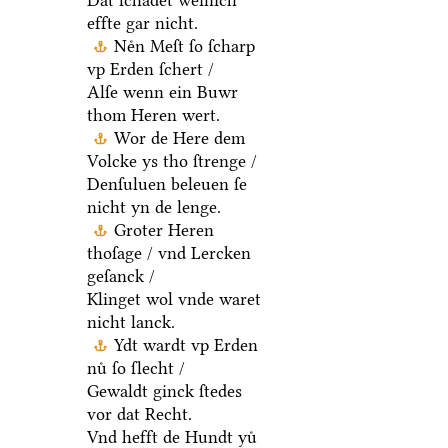
Dat ſchadet weinich
effte gar nicht.
Neͤn Meſt ſo ſcharp
vp Erden ſchert /
Alſe wenn ein Buwr
thom Heren wert.
Wor de Here dem
Volcke ys tho ſtrenge /
Denſuluen beleuen ſe
nicht yn de lenge.
Groter Heren
thoſage / vnd Lercken
geſanck /
Klinget wol vnde waret
nicht lanck.
Ydt wardt vp Erden
nuͤ ſo ſlecht /
Gewaldt ginck ſtedes
vor dat Recht.
Vnd hefft de Hundt yuͤ