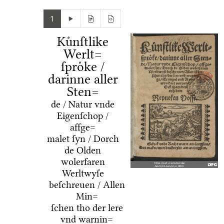
1
Kuͤnſtlike
Werlt=
ſproͤke /
darinne aller
Sten=
de / Natur vnde
Eigenſchop /
affge=
malet ſyn / Dorch
de Olden
wolerfaren
Werltwyſe
beſchreuen / Allen
Min=
ſchen tho der lere
vnd warnin=