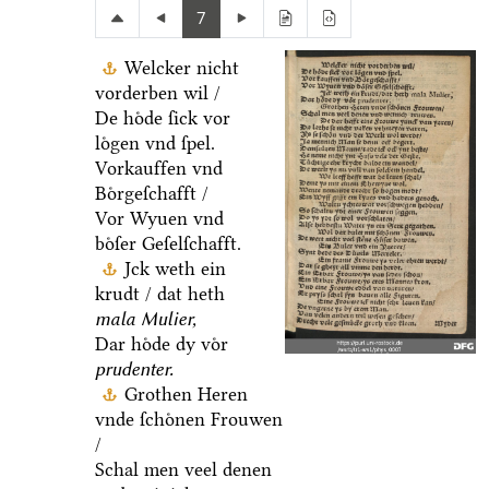
7
Welcker nicht
vorderben wil /
De hoͤde ſick vor
loͤgen vnd ſpel.
Vorkauffen vnd
Boͤrgeſchafft /
Vor Wyuen vnd
boͤſer Geſelſchafft.
Jck weth ein
krudt / dat heth
mala Mulier,
Dar hoͤde dy voͤr
prudenter.
Grothen Heren
vnde ſchoͤnen Frouwen
/
Schal men veel denen