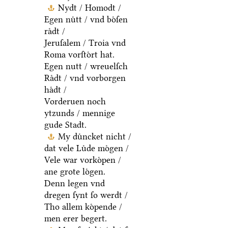
Nydt / Homodt /
Egen nuͤtt / vnd boͤſen
raͤdt /
Jeruſalem / Troia vnd
Roma vorſtoͤrt hat.
Egen nutt / wreuelſch
Raͤdt / vnd vorborgen
haͤdt /
Vorderuen noch
ytzunds / mennige
gude Stadt.
My duͤncket nicht /
dat vele Luͤde moͤgen /
Vele war vorkoͤpen /
ane grote loͤgen.
Denn legen vnd
dregen ſynt ſo werdt /
Tho allem koͤpende /
men erer begert.