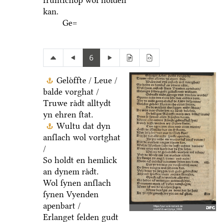
fruͤntſchop wol holden
kan.
Ge=
6
Geloͤffte / Leue /
balde vorghat /
Truwe raͤdt alltydt
yn ehren ſtat.
Wultu dat dyn
anſlach wol vortghat
/
So holdt en hemlick
an dynem raͤdt.
Wol ſynen anſlach
ſynen Vyenden
apenbart /
Erlanget ſelden gudt