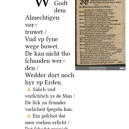
W
Godt
dem
Almechtigen
vor=
truwet /
Vnd vp ſyne
wege buwet.
De kan nicht tho
ſchanden wer=
den /
Wedder dort noch
hyr vp Erden.
Salich vnd
voͤrſichtich ys de Man /
De ſick yn froͤmder
varlicheit ſpegeln kan.
Ein geſchot dat
men vorhen erſicht /