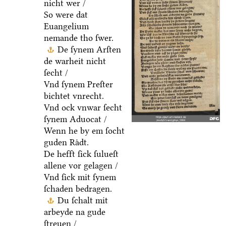
nicht wer /
So were dat
Euangelium
nemande tho ſwer.
De ſynem Arſten
de warheit nicht
ſecht /
Vnd ſynem Preſter
bichtet vnrecht.
Vnd ock vnwar ſecht
ſynem Aduocat /
Wenn he by em ſocht
guden Raͤdt.
De hefft ſick ſulueſt
allene vor gelagen /
Vnd ſick mit ſynem
ſchaden bedragen.
Du ſchalt mit
arbeyde na gude
ſtreuen /