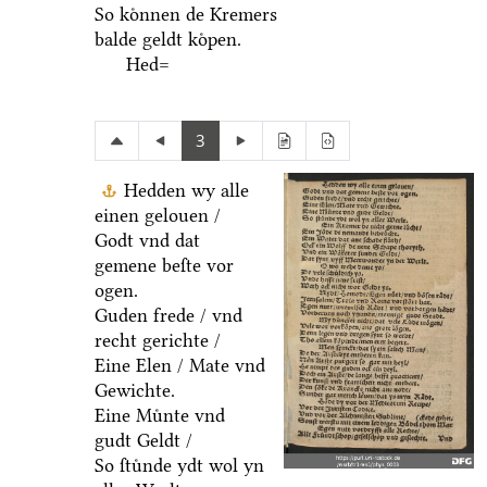
So koͤnnen de Kremers
balde geldt koͤpen.
Hed=
3
Hedden wy alle
einen gelouen /
Godt vnd dat
gemene beſte vor
ogen.
Guden frede / vnd
recht gerichte /
Eine Elen / Mate vnd
Gewichte.
Eine Muͤnte vnd
gudt Geldt /
So ſtuͤnde ydt wol yn