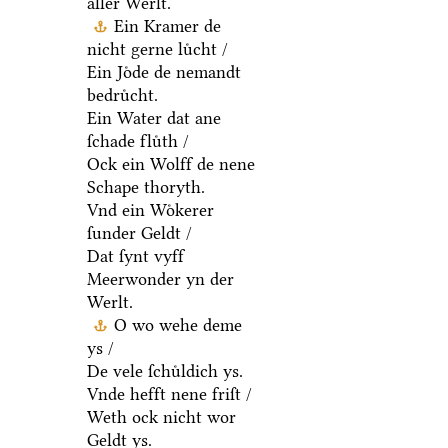
aller Werlt.
Ein Kramer de
nicht gerne luͤcht /
Ein Joͤde de nemandt
bedruͤcht.
Ein Water dat ane
ſchade fluͤth /
Ock ein Wolff de nene
Schape thoryth.
Vnd ein Woͤkerer
ſunder Geldt /
Dat ſynt vyff
Meerwonder yn der
Werlt.
O wo wehe deme
ys /
De vele ſchuͤldich ys.
Vnde hefft nene friſt /
Weth ock nicht wor
Geldt ys.