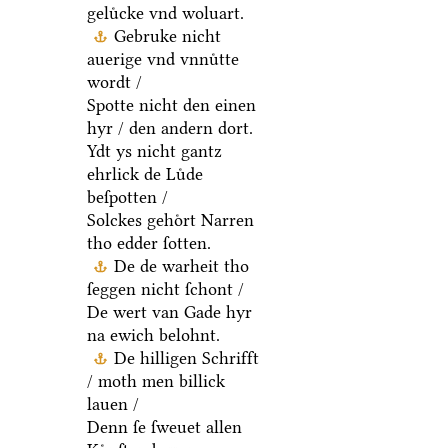
geluͤcke vnd woluart.
Gebruke nicht
auerige vnd vnnuͤtte
wordt /
Spotte nicht den einen
hyr / den andern dort.
Ydt ys nicht gantz
ehrlick de Luͤde
beſpotten /
Solckes gehoͤrt Narren
tho edder ſotten.
De de warheit tho
ſeggen nicht ſchont /
De wert van Gade hyr
na ewich belohnt.
De hilligen Schrifft
/ moth men billick
lauen /
Denn ſe ſweuet allen