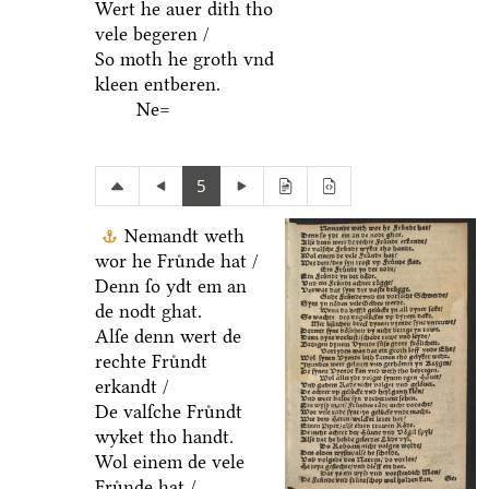
Wert he auer dith tho
vele begeren /
So moth he groth vnd
kleen entberen.
Ne=
5
Nemandt weth
wor he Fruͤnde hat /
Denn ſo ydt em an
de nodt ghat.
Alſe denn wert de
rechte Fruͤndt
erkandt /
De valſche Fruͤndt
wyket tho handt.
Wol einem de vele
Fruͤnde hat /