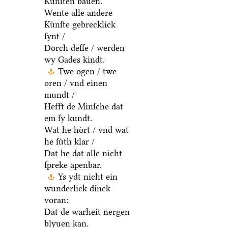
Kuͤnſten bauen.
Wente alle andere
Kuͤnſte gebrecklick
ſynt /
Dorch deſſe / werden
wy Gades kindt.
Twe ogen / twe
oren / vnd einen
mundt /
Hefft de Minſche dat
em ſy kundt.
Wat he hoͤrt / vnd wat
he ſuͤth klar /
Dat he dat alle nicht
ſpreke apenbar.
Ys ydt nicht ein
wunderlick dinck
voran:
Dat de warheit nergen
blyuen kan.