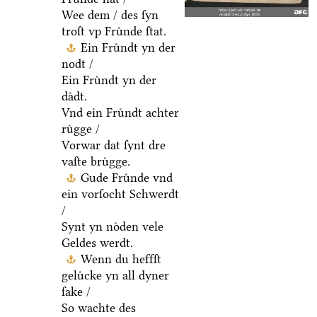
Wee dem / des ſyn
troſt vp Fruͤnde ſtat.
Ein Fruͤndt yn der
nodt /
Ein Fruͤndt yn der
daͤdt.
Vnd ein Fruͤndt achter
ruͤgge /
Vorwar dat ſynt dre
vaſte bruͤgge.
Gude Fruͤnde vnd
ein vorſocht Schwerdt
/
Synt yn noͤden vele
Geldes werdt.
Wenn du heffſt
geluͤcke yn all dyner
ſake /
So wachte des