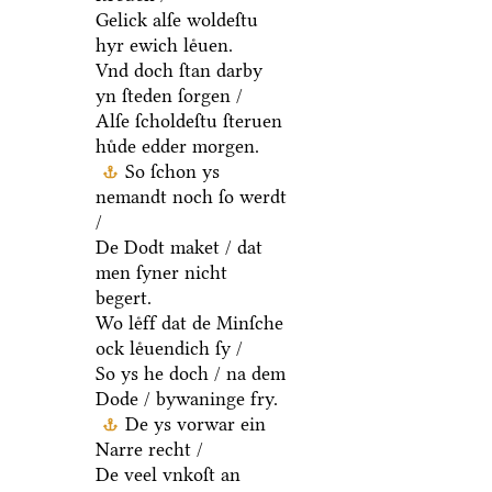
Gelick alſe woldeſtu
hyr ewich leͤuen.
Vnd doch ſtan darby
yn ſteden ſorgen /
Alſe ſcholdeſtu ſteruen
huͤde edder morgen.
So ſchon ys
nemandt noch ſo werdt
/
De Dodt maket / dat
men ſyner nicht
begert.
Wo leͤff dat de Minſche
ock leͤuendich ſy /
So ys he doch / na dem
Dode / bywaninge fry.
De ys vorwar ein
Narre recht /
De veel vnkoſt an