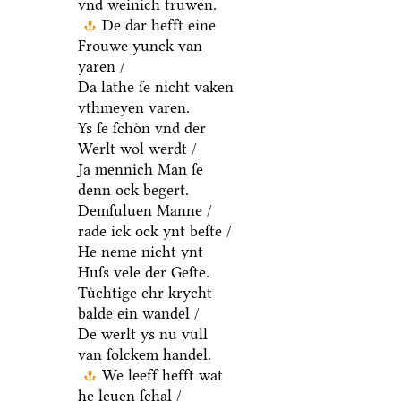
vnd weinich truwen.
De dar hefft eine
Frouwe yunck van
yaren /
Da lathe ſe nicht vaken
vthmeyen varen.
Ys ſe ſchoͤn vnd der
Werlt wol werdt /
Ja mennich Man ſe
denn ock begert.
Demſuluen Manne /
rade ick ock ynt beſte /
He neme nicht ynt
Huſs vele der Geſte.
Tuͤchtige ehr krycht
balde ein wandel /
De werlt ys nu vull
van ſolckem handel.
We leeff hefft wat
he leuen ſchal /