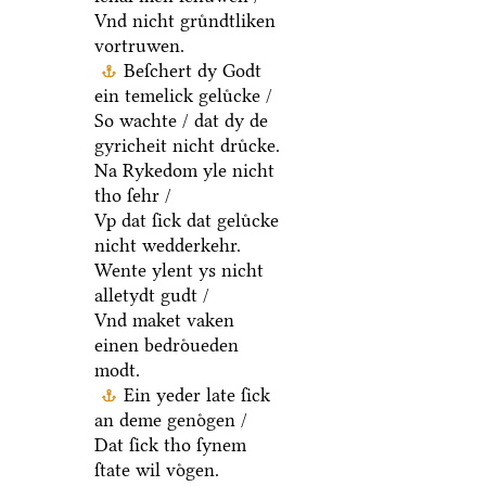
Vnd nicht gruͤndtliken
vortruwen.
Beſchert dy Godt
ein temelick geluͤcke /
So wachte / dat dy de
gyricheit nicht druͤcke.
Na Rykedom yle nicht
tho ſehr /
Vp dat ſick dat geluͤcke
nicht wedderkehr.
Wente ylent ys nicht
alletydt gudt /
Vnd maket vaken
einen bedroͤueden
modt.
Ein yeder late ſick
an deme genoͤgen /
Dat ſick tho ſynem
ſtate wil voͤgen.