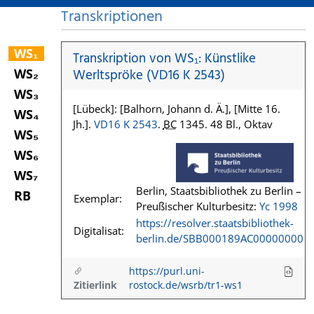
Transkriptionen
WS₁
Transkription von WS₁: Künstlike
WS₂
Werltspröke (VD16 K 2543)
WS₃
[Lübeck]: [Balhorn, Johann d. Ä.], [Mitte 16.
WS₄
Jh.].
VD16 K 2543
.
BC
1345. 48 Bl., Oktav
WS₅
WS₆
WS₇
Berlin, Staatsbibliothek zu Berlin –
RB
Exemplar:
Preußischer Kulturbesitz:
Yc 1998
https://resolver.staatsbibliothek-
Digitalisat:
berlin.de/SBB000189AC00000000
https://purl.uni-
Zitierlink
rostock.de/wsrb/tr1-ws1