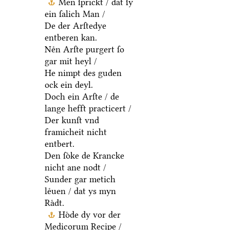
Men ſprickt / dat ſy
ein ſalich Man /
De der Arſtedye
entberen kan.
Neͤn Arſte purgert ſo
gar mit heyl /
He nimpt des guden
ock ein deyl.
Doch ein Arſte / de
lange hefft practicert /
Der kunſt vnd
framicheit nicht
entbert.
Den ſoͤke de Krancke
nicht ane nodt /
Sunder gar metich
leͤuen / dat ys myn
Raͤdt.
Hoͤde dy vor der
Medicorum Recipe /