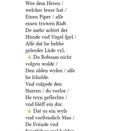
Wee dem Heren /
welcker leuer hat /
Einen Piper / alſe
einen truwen Raͤdt.
De mehr achtet der
Huͤnde vnd Voͤgel ſpyl /
Alſe dat he hebbe
gelerder Luͤde vyl.
Do Roboam nicht
volgen wolde /
Den olden wyſen / alſe
he ſcholde.
Vnd volgede den
Narren / do vorlor /
He teyn geſlechte /
vnd bleͤff ein dor.
Dat ys ein wyſs
vnd vorſtendich Man /
De Fruͤnde vnd