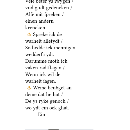
Vele beter ys ſwygen /
vnd gudt gedencken /
Alſe mit ſpreken /
einen andern
krencken.
Spreke ick de
warheit alletydt /
So hedde ick mennigen
wedderſtrydt.
Darumme moth ick
vaken radtſlagen /
Wenn ick wil de
warheit ſagen.
Weme benoͤget an
deme dat he hat /
De ys ryke genoch /
wo ydt em ock ghat.
Ein