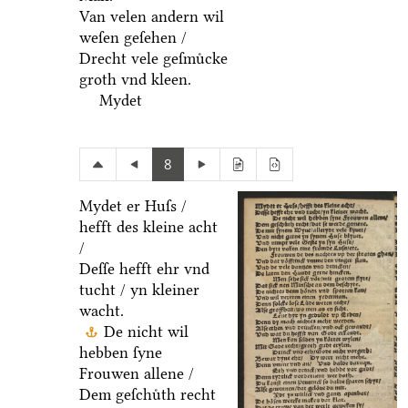
Van velen andern wil
weſen geſehen /
Drecht vele geſmuͤcke
groth vnd kleen.
Mydet
8
Mydet er Huſs /
hefft des kleine acht
/
Deſſe hefft ehr vnd
tucht / yn kleiner
wacht.
De nicht wil
hebben ſyne
Frouwen allene /
Dem geſchuͤth recht