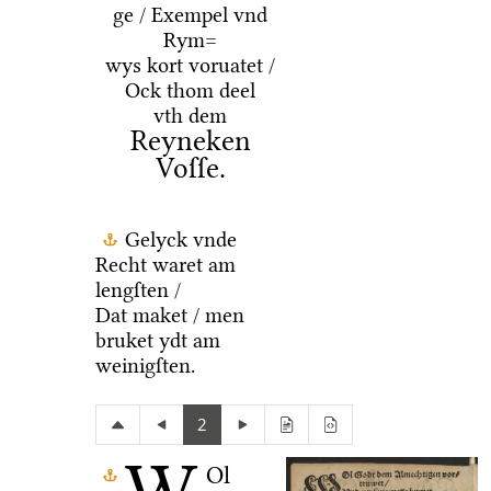
ge / Exempel vnd
Rym=
wys kort voruatet /
Ock thom deel
vth dem
Reyneken
Voſſe.
Gelyck vnde
Recht waret am
lengſten /
Dat maket / men
bruket ydt am
weinigſten.
2
Ol