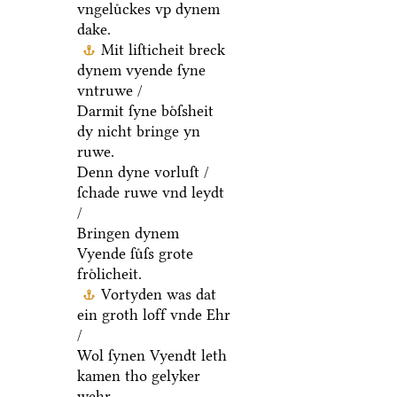
vngeluͤckes vp dynem
dake.
Mit liſticheit breck
dynem vyende ſyne
vntruwe /
Darmit ſyne boͤſsheit
dy nicht bringe yn
ruwe.
Denn dyne vorluſt /
ſchade ruwe vnd leydt
/
Bringen dynem
Vyende ſuͤſs grote
froͤlicheit.
Vortyden was dat
ein groth loff vnde Ehr
/
Wol ſynen Vyendt leth
kamen tho gelyker
wehr.