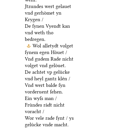
Jtzundes wert gelauet
vnd gerhoͤmet yn
Krygen /
De ſynen Vyendt kan
vnd weth tho
bedregen.
Wol alletydt volget
ſynem egen Hoͤuet /
Vnd gudem Rade nicht
volget vnd geloͤuet.
De achtet vp geluͤcke
vnd heyl gantz kleͤn /
Vnd wert balde ſyn
vorderuent ſehen.
Ein wyſs man /
Fruͤndes raͤdt nicht
voracht /
Wor vele rade ſynt / ys
geluͤcke vnde macht.