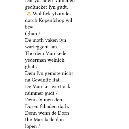
Dat ydt allen Minſchen
geduͤncket ſyn gudt.
Wol ſick ytzundes
dorch Kopenſchop wil
be=
(ghan /
De moth vaken ſyn
warſeggent lan.
Tho dem Marckede
yederman weinich
ghat /
Dem ſyn gemoͤte nicht
na Gewinſte ſtat.
De Marcket wert ock
nuͤmmer gudt /
Denn ſo men den
Doren ſchaden doth.
Denn wenn de Dorn
tho Marckede don
lopen /