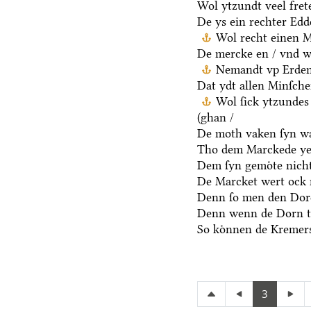
Wol ytzundt veel fret
De ys ein rechter Ed
Wol recht einen M
De mercke en / vnd we
Nemandt vp Erden 
Dat ydt allen Minſche
Wol ſick ytzundes
(ghan /
De moth vaken ſyn wa
Tho dem Marckede ye
Dem ſyn gemoͤte nicht
De Marcket wert ock 
Denn ſo men den Dore
Denn wenn de Dorn t
So koͤnnen de Kremers
3