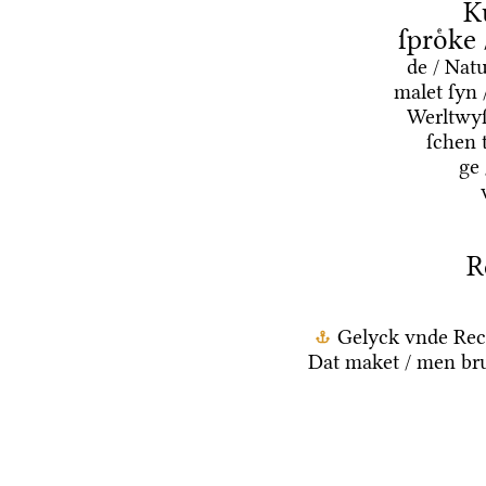
K
ſproͤke
de / Nat
malet ſyn 
Werltwyſ
ſchen 
ge
R
Gelyck vnde Rec
Dat maket / men bru