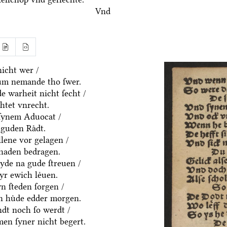
Vnd
icht wer /
um nemande tho ſwer.
e warheit nicht ſecht /
htet vnrecht.
ſynem Aduocat /
guden Raͤdt.
allene vor gelagen /
chaden bedragen.
eyde na gude ſtreuen /
yr ewich leͤuen.
n ſteden ſorgen /
en huͤde edder morgen.
dt noch ſo werdt /
en ſyner nicht begert.