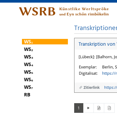
WSRB
Künstlike Werltspröke
Eyn schön rimbökelin
und
Transkriptione
WS₁
Transkription von
WS₂
WS₃
[Lübeck]: [Balhorn, Jo
WS₄
Exemplar:
Berlin, 
WS₅
Digitalisat:
https:/
WS₆
WS₇
Zitierlink
https:/
RB
1