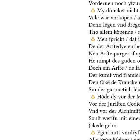
Vorderuen noch ytzun
My duͤncket nicht 
Vele war vorkoͤpen / a
Denn legen vnd dregen
Tho allem koͤpende / 
Men ſprickt / dat 
De der Arſtedye entb
Neͤn Arſte purgert ſo 
He nimpt des guden oc
Doch ein Arſte / de la
Der kunſt vnd framich
Den ſoͤke de Krancke 
Sunder gar metich leͤu
Hoͤde dy vor der 
Vor der Juriſten Codic
Vnd vor der Alchimiſ
Sonſt werſtu mit ein
(ckede gehn.
Egen nutt vordryff
Alle Fruͤndtſchop / ge