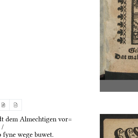
dt dem Almechtigen vor=
 /
 ſyne wege buwet.