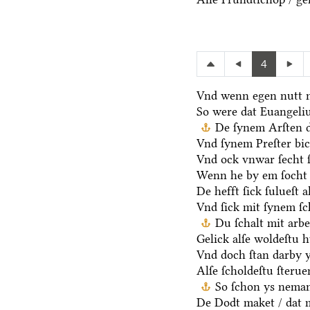
4
Vnd wenn egen nutt n
So were dat Euangeli
De ſynem Arſten d
Vnd ſynem Preſter bic
Vnd ock vnwar ſecht 
Wenn he by em ſocht 
De hefft ſick ſulueſt 
Vnd ſick mit ſynem ſ
Du ſchalt mit arb
Gelick alſe woldeſtu h
Vnd doch ſtan darby y
Alſe ſcholdeſtu ſteru
So ſchon ys neman
De Dodt maket / dat m