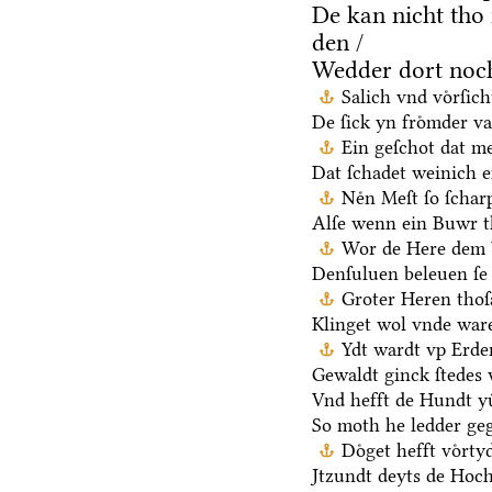
De kan nicht tho
den /
Wedder dort noch
Salich vnd voͤrſic
De ſick yn froͤmder va
Ein geſchot dat me
Dat ſchadet weinich ef
Neͤn Meſt ſo ſchar
Alſe wenn ein Buwr 
Wor de Here dem V
Denſuluen beleuen ſe 
Groter Heren thoſ
Klinget wol vnde ware
Ydt wardt vp Erden
Gewaldt ginck ſtedes 
Vnd hefft de Hundt yu
So moth he ledder ge
Doͤget hefft voͤrt
Jtzundt deyts de Hoch