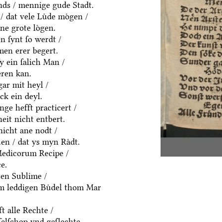
ds / mennige gude Stadt.
/ dat vele Luͤde moͤgen /
ne grote loͤgen.
 ſynt ſo werdt /
men erer begert.
ſy ein ſalich Man /
eren kan.
gar mit heyl /
k ein deyl.
nge hefft practicert /
eit nicht entbert.
nicht ane nodt /
en / dat ys myn Raͤdt.
Medicorum Recipe /
e.
ten Sublime /
em leddigen Buͤdel thom Mar
t alle Rechte /
ſelſchop vnd geſlechte.