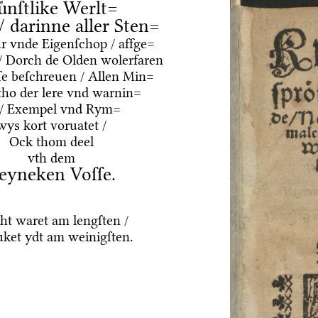
uͤnſtlike Werlt=
 / darinne aller Sten=
ur vnde Eigenſchop / affge=
/ Dorch de Olden wolerfaren
e beſchreuen / Allen Min=
tho der lere vnd warnin=
 / Exempel vnd Rym=
wys kort voruatet /
Ock thom deel
vth dem
eyneken Voſſe.
ht waret am lengſten /
ket ydt am weinigſten.