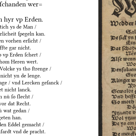
 ſchanden wer=
 hyr vp Erden.
htich ys de Man /
rlicheit ſpegeln kan.
n vorhen erſicht /
fte gar nicht.
p vp Erden ſchert /
thom Heren wert.
olcke ys tho ſtrenge /
nicht yn de lenge.
age / vnd Lercken geſanck /
t nicht lanck.
 nuͤ ſo ſlecht /
vor dat Recht.
ͤ wat gedan /
geten han.
yden Eddel gemacht /
fardt vnd de pracht.