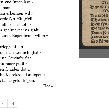
en vnd ſupen kan /
delman.
an erkennen wil /
rde ſyn Mitgeſell.
alſo recht doth /
n geduͤncket ſyn gudt.
 dorch Kopenſchop wil be=
rſeggent lan.
derman weinich ghat /
 na Gewinſte ſtat.
nuͤmmer gudt /
n ſchaden doth.
ho Marckede don lopen /
 balde geldt koͤpen.
Hed=