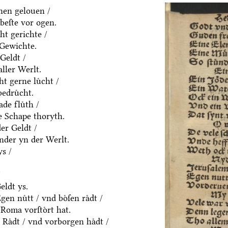
nen gelouen /
beſte vor ogen.
ht gerichte /
 Gewichte.
Geldt /
aller Werlt.
t gerne luͤcht /
edruͤcht.
de fluͤth /
e Schape thoryth.
er Geldt /
nder yn der Werlt.
s /
/
eldt ys.
en nuͤtt / vnd boͤſen raͤdt /
Roma vorſtoͤrt hat.
Raͤdt / vnd vorborgen haͤdt /