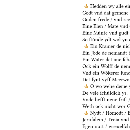
Hedden wy alle ei
Godt vnd dat gemene 
Guden frede / vnd rec
Eine Elen / Mate vnd
Eine Muͤnte vnd gudt 
So ſtuͤnde ydt wol yn 
Ein Kramer de nich
Ein Joͤde de nemandt b
Ein Water dat ane ſcha
Ock ein Wolff de nen
Vnd ein Woͤkerer ſund
Dat ſynt vyff Meerwo
O wo wehe deme y
De vele ſchuͤldich ys.
Vnde hefft nene friſt 
Weth ock nicht wor G
Nydt / Homodt / Eg
Jeruſalem / Troia vnd 
Egen nutt / wreuelſch 