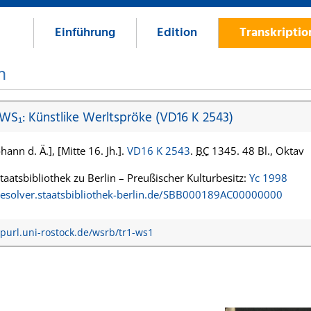
Einführung
Edition
Transkripti
n
 WS₁: Künstlike Werltspröke (VD16 K 2543)
hann d. Ä.], [Mitte 16. Jh.].
VD16 K 2543
.
BC
1345. 48 Bl., Oktav
Staatsbibliothek zu Berlin – Preußischer Kulturbesitz:
Yc 1998
/resolver.staatsbibliothek-berlin.de/SBB000189AC00000000
/purl.uni-rostock.de/wsrb/tr1-ws1