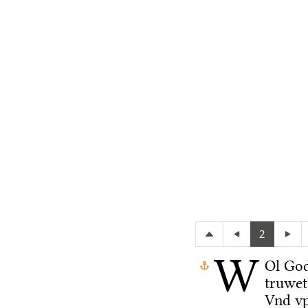
2
W
Ol Go
truwet
Vnd vp