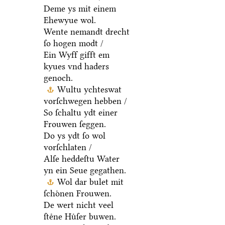
Deme ys mit einem
Ehewyue wol.
Wente nemandt drecht
ſo hogen modt /
Ein Wyff gifft em
kyues vnd haders
genoch.
Wultu ychteswat
vorſchwegen hebben /
So ſchaltu ydt einer
Frouwen ſeggen.
Do ys ydt ſo wol
vorſchlaten /
Alſe heddeſtu Water
yn ein Seue gegathen.
Wol dar bulet mit
ſchoͤnen Frouwen.
De wert nicht veel
ſteͤne Huͤſer buwen.