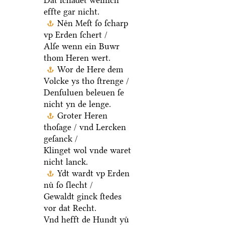
Dat ſchadet weinich
effte gar nicht.
Neͤn Meſt ſo ſcharp
vp Erden ſchert /
Alſe wenn ein Buwr
thom Heren wert.
Wor de Here dem
Volcke ys tho ſtrenge /
Denſuluen beleuen ſe
nicht yn de lenge.
Groter Heren
thoſage / vnd Lercken
geſanck /
Klinget wol vnde waret
nicht lanck.
Ydt wardt vp Erden
nuͤ ſo ſlecht /
Gewaldt ginck ſtedes
vor dat Recht.
Vnd hefft de Hundt yuͤ