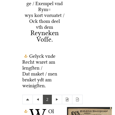
ge / Exempel vnd
Rym=
wys kort voruatet /
Ock thom deel
vth dem
Reyneken
Voſſe.
Gelyck vnde
Recht waret am
lengſten /
Dat maket / men
bruket ydt am
weinigſten.
2
Ol