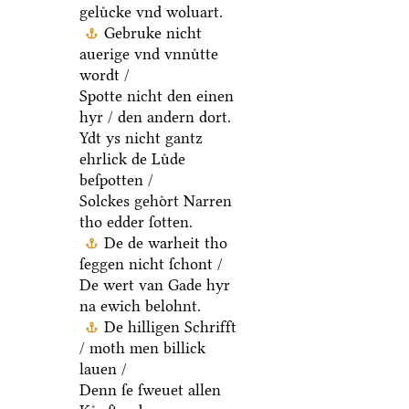
geluͤcke vnd woluart.
Gebruke nicht
auerige vnd vnnuͤtte
wordt /
Spotte nicht den einen
hyr / den andern dort.
Ydt ys nicht gantz
ehrlick de Luͤde
beſpotten /
Solckes gehoͤrt Narren
tho edder ſotten.
De de warheit tho
ſeggen nicht ſchont /
De wert van Gade hyr
na ewich belohnt.
De hilligen Schrifft
/ moth men billick
lauen /
Denn ſe ſweuet allen