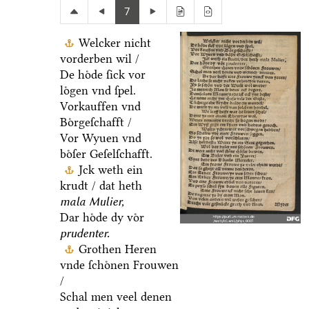
7
Welcker nicht
vorderben wil /
De hoͤde ſick vor
loͤgen vnd ſpel.
Vorkauffen vnd
Boͤrgeſchafft /
Vor Wyuen vnd
boͤſer Geſelſchafft.
Jck weth ein
krudt / dat heth
mala Mulier,
Dar hoͤde dy voͤr
prudenter.
Grothen Heren
vnde ſchoͤnen Frouwen
/
Schal men veel denen