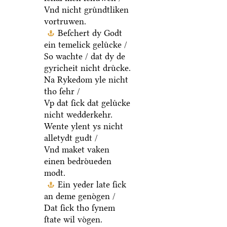
Vnd nicht gruͤndtliken
vortruwen.
Beſchert dy Godt
ein temelick geluͤcke /
So wachte / dat dy de
gyricheit nicht druͤcke.
Na Rykedom yle nicht
tho ſehr /
Vp dat ſick dat geluͤcke
nicht wedderkehr.
Wente ylent ys nicht
alletydt gudt /
Vnd maket vaken
einen bedroͤueden
modt.
Ein yeder late ſick
an deme genoͤgen /
Dat ſick tho ſynem
ſtate wil voͤgen.