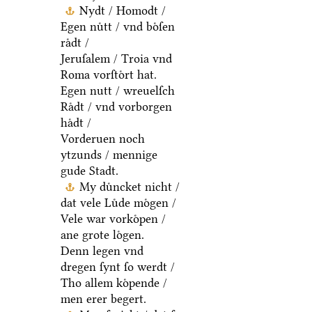
Nydt / Homodt /
Egen nuͤtt / vnd boͤſen
raͤdt /
Jeruſalem / Troia vnd
Roma vorſtoͤrt hat.
Egen nutt / wreuelſch
Raͤdt / vnd vorborgen
haͤdt /
Vorderuen noch
ytzunds / mennige
gude Stadt.
My duͤncket nicht /
dat vele Luͤde moͤgen /
Vele war vorkoͤpen /
ane grote loͤgen.
Denn legen vnd
dregen ſynt ſo werdt /
Tho allem koͤpende /
men erer begert.