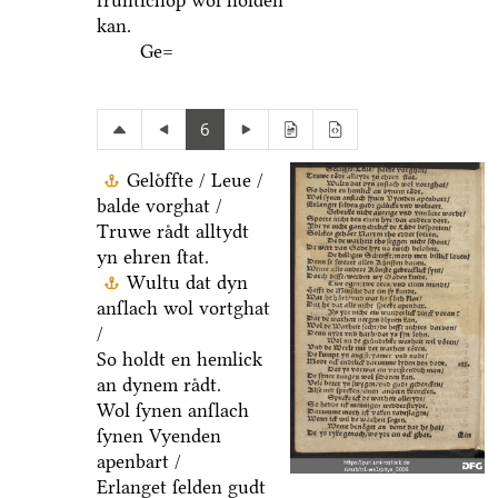
fruͤntſchop wol holden
kan.
Ge=
6
Geloͤffte / Leue /
balde vorghat /
Truwe raͤdt alltydt
yn ehren ſtat.
Wultu dat dyn
anſlach wol vortghat
/
So holdt en hemlick
an dynem raͤdt.
Wol ſynen anſlach
ſynen Vyenden
apenbart /
Erlanget ſelden gudt