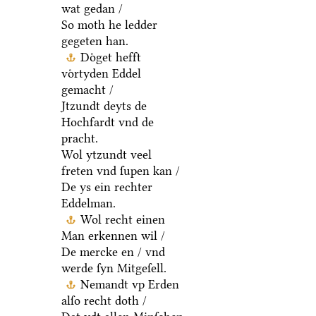
wat gedan /
So moth he ledder
gegeten han.
Doͤget hefft
voͤrtyden Eddel
gemacht /
Jtzundt deyts de
Hochfardt vnd de
pracht.
Wol ytzundt veel
freten vnd ſupen kan /
De ys ein rechter
Eddelman.
Wol recht einen
Man erkennen wil /
De mercke en / vnd
werde ſyn Mitgeſell.
Nemandt vp Erden
alſo recht doth /