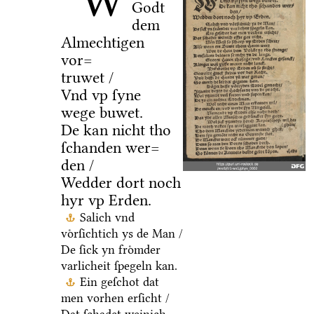
W
Godt
dem
Almechtigen
vor=
truwet /
Vnd vp ſyne
wege buwet.
De kan nicht tho
ſchanden wer=
den /
Wedder dort noch
hyr vp Erden.
Salich vnd
voͤrſichtich ys de Man /
De ſick yn froͤmder
varlicheit ſpegeln kan.
Ein geſchot dat
men vorhen erſicht /