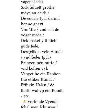
yagent lecht.
Sick ſulueſt grothe
moͤye an deith /
De eddele tydt darmit
henne gheyt.
Vnnuͤtte / vnd ock de
yoͤget mede /
Ock maket ydt nicht
gude ſede.
Desgeliken vele Hunde
/ vnd feder ſpyl /
Bringen neͤn nuͤtte /
vnd koſten vyl.
Vanget he ein Raphon
tho etliker ſtundt /
Efft ein Haſen / de
ſteith wol vp ein Pundt
/ etc.
Vorſoͤnde Vyende
ſchal men ſchuwen /