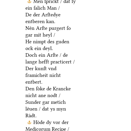
Men ſprickt / dat ſy
ein ſalich Man /
De der Arſtedye
entberen kan.
Neͤn Arſte purgert ſo
gar mit heyl /
He nimpt des guden
ock ein deyl.
Doch ein Arſte / de
lange hefft practicert /
Der kunſt vnd
framicheit nicht
entbert.
Den ſoͤke de Krancke
nicht ane nodt /
Sunder gar metich
leͤuen / dat ys myn
Raͤdt.
Hoͤde dy vor der
Medicorum Recipe /