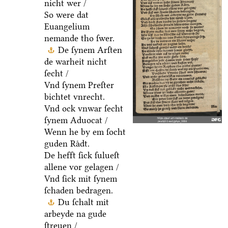
nicht wer /
So were dat
Euangelium
nemande tho ſwer.
De ſynem Arſten
de warheit nicht
ſecht /
Vnd ſynem Preſter
bichtet vnrecht.
Vnd ock vnwar ſecht
ſynem Aduocat /
Wenn he by em ſocht
guden Raͤdt.
De hefft ſick ſulueſt
allene vor gelagen /
Vnd ſick mit ſynem
ſchaden bedragen.
Du ſchalt mit
arbeyde na gude
ſtreuen /