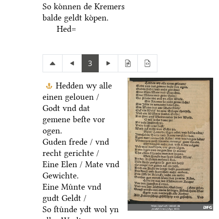
So koͤnnen de Kremers
balde geldt koͤpen.
Hed=
3
Hedden wy alle
einen gelouen /
Godt vnd dat
gemene beſte vor
ogen.
Guden frede / vnd
recht gerichte /
Eine Elen / Mate vnd
Gewichte.
Eine Muͤnte vnd
gudt Geldt /
So ſtuͤnde ydt wol yn