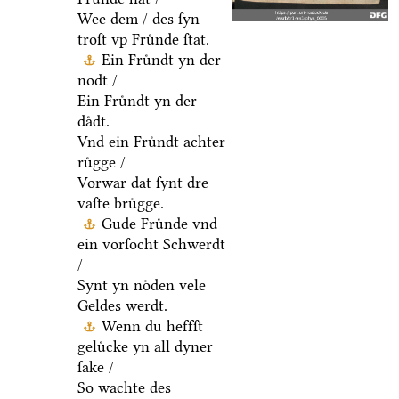
Wee dem / des ſyn
troſt vp Fruͤnde ſtat.
Ein Fruͤndt yn der
nodt /
Ein Fruͤndt yn der
daͤdt.
Vnd ein Fruͤndt achter
ruͤgge /
Vorwar dat ſynt dre
vaſte bruͤgge.
Gude Fruͤnde vnd
ein vorſocht Schwerdt
/
Synt yn noͤden vele
Geldes werdt.
Wenn du heffſt
geluͤcke yn all dyner
ſake /
So wachte des