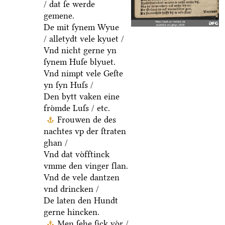
/ dat ſe werde
gemene.
De mit ſynem Wyue
/ alletydt vele kyuet /
Vnd nicht gerne yn
ſynem Huſe blyuet.
Vnd nimpt vele Geſte
yn ſyn Huſs /
Den bytt vaken eine
froͤmde Luſs / etc.
Frouwen de des
nachtes vp der ſtraten
ghan /
Vnd dat voͤfftinck
vmme den vinger ſlan.
Vnd de vele dantzen
vnd drincken /
De laten den Hundt
gerne hincken.
Men ſehe ſick voͤr /