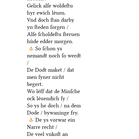
Gelick alſe woldeſtu
hyr ewich leͤuen.
Vnd doch ſtan darby
yn ſteden ſorgen /
Alſe ſcholdeſtu ſteruen
huͤde edder morgen.
So ſchon ys
nemandt noch ſo werdt
/
De Dodt maket / dat
men ſyner nicht
begert.
Wo leͤff dat de Minſche
ock leͤuendich ſy /
So ys he doch / na dem
Dode / bywaninge fry.
De ys vorwar ein
Narre recht /
De veel vnkoſt an