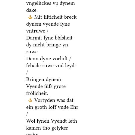
vngeluͤckes vp dynem
dake.
Mit liſticheit breck
dynem vyende ſyne
vntruwe /
Darmit ſyne boͤſsheit
dy nicht bringe yn
ruwe.
Denn dyne vorluſt /
ſchade ruwe vnd leydt
/
Bringen dynem
Vyende ſuͤſs grote
froͤlicheit.
Vortyden was dat
ein groth loff vnde Ehr
/
Wol ſynen Vyendt leth
kamen tho gelyker
wehr.