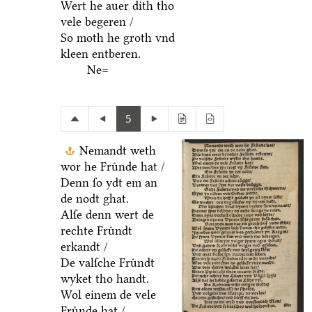
Wert he auer dith tho
vele begeren /
So moth he groth vnd
kleen entberen.
Ne=
5
Nemandt weth
wor he Fruͤnde hat /
Denn ſo ydt em an
de nodt ghat.
Alſe denn wert de
rechte Fruͤndt
erkandt /
De valſche Fruͤndt
wyket tho handt.
Wol einem de vele
Fruͤnde hat /