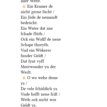
aller Werlt.
Ein Kramer de
nicht gerne luͤcht /
Ein Joͤde de nemandt
bedruͤcht.
Ein Water dat ane
ſchade fluͤth /
Ock ein Wolff de nene
Schape thoryth.
Vnd ein Woͤkerer
ſunder Geldt /
Dat ſynt vyff
Meerwonder yn der
Werlt.
O wo wehe deme
ys /
De vele ſchuͤldich ys.
Vnde hefft nene friſt /
Weth ock nicht wor
Geldt ys.