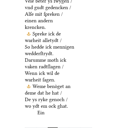
Vele beter ys ſwygen /
vnd gudt gedencken /
Alſe mit ſpreken /
einen andern
krencken.
Spreke ick de
warheit alletydt /
So hedde ick mennigen
wedderſtrydt.
Darumme moth ick
vaken radtſlagen /
Wenn ick wil de
warheit ſagen.
Weme benoͤget an
deme dat he hat /
De ys ryke genoch /
wo ydt em ock ghat.
Ein