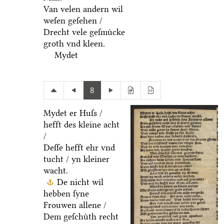
Van velen andern wil
weſen geſehen /
Drecht vele geſmuͤcke
groth vnd kleen.
Mydet
8
Mydet er Huſs /
hefft des kleine acht
/
Deſſe hefft ehr vnd
tucht / yn kleiner
wacht.
De nicht wil
hebben ſyne
Frouwen allene /
Dem geſchuͤth recht