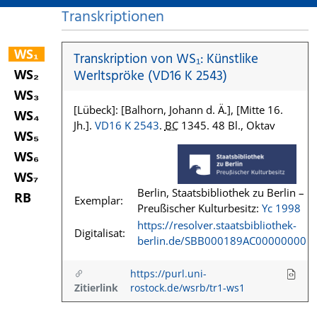
Transkriptionen
WS₁
Transkription von WS₁: Künstlike
WS₂
Werltspröke (VD16 K 2543)
WS₃
[Lübeck]: [Balhorn, Johann d. Ä.], [Mitte 16.
WS₄
Jh.].
VD16 K 2543
.
BC
1345. 48 Bl., Oktav
WS₅
WS₆
WS₇
Berlin, Staatsbibliothek zu Berlin –
RB
Exemplar:
Preußischer Kulturbesitz:
Yc 1998
https://resolver.staatsbibliothek-
Digitalisat:
berlin.de/SBB000189AC00000000
https://purl.uni-
Zitierlink
rostock.de/wsrb/tr1-ws1