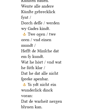
Kuͤnſten bauen.
Wente alle andere
Kuͤnſte gebrecklick
ſynt /
Dorch deſſe / werden
wy Gades kindt.
Twe ogen / twe
oren / vnd einen
mundt /
Hefft de Minſche dat
em ſy kundt.
Wat he hoͤrt / vnd wat
he ſuͤth klar /
Dat he dat alle nicht
ſpreke apenbar.
Ys ydt nicht ein
wunderlick dinck
voran:
Dat de warheit nergen
blyuen kan.