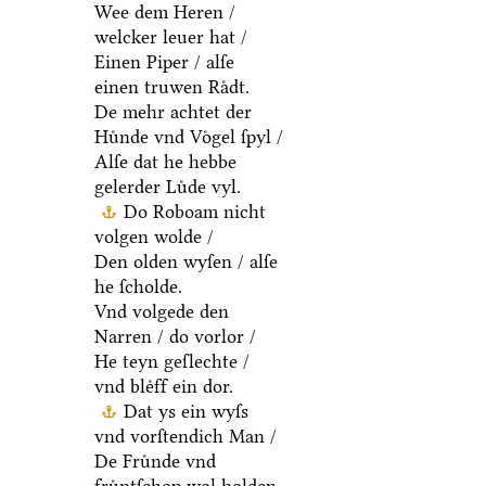
Wee dem Heren /
welcker leuer hat /
Einen Piper / alſe
einen truwen Raͤdt.
De mehr achtet der
Huͤnde vnd Voͤgel ſpyl /
Alſe dat he hebbe
gelerder Luͤde vyl.
Do Roboam nicht
volgen wolde /
Den olden wyſen / alſe
he ſcholde.
Vnd volgede den
Narren / do vorlor /
He teyn geſlechte /
vnd bleͤff ein dor.
Dat ys ein wyſs
vnd vorſtendich Man /
De Fruͤnde vnd