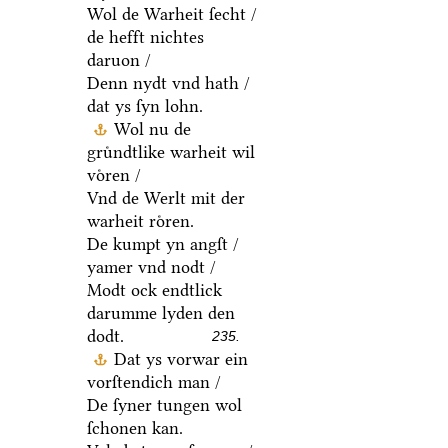
Wol de Warheit ſecht /
de hefft nichtes
daruon /
Denn nydt vnd hath /
dat ys ſyn lohn.
Wol nu de
gruͤndtlike warheit wil
voͤren /
Vnd de Werlt mit der
warheit roͤren.
De kumpt yn angſt /
yamer vnd nodt /
Modt ock endtlick
darumme lyden den
dodt.
235.
Dat ys vorwar ein
vorſtendich man /
De ſyner tungen wol
ſchonen kan.