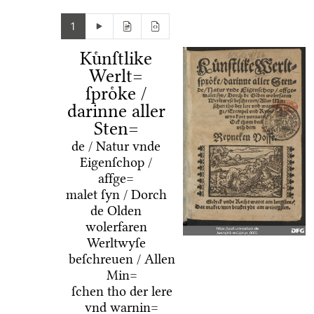
1
Kuͤnſtlike
Werlt=
ſproͤke /
darinne aller
Sten=
de / Natur vnde
Eigenſchop /
affge=
malet ſyn / Dorch
de Olden
wolerfaren
Werltwyſe
beſchreuen / Allen
Min=
ſchen tho der lere
vnd warnin=