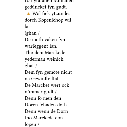
Dat ydt allen Minſchen
geduͤncket ſyn gudt.
Wol ſick ytzundes
dorch Kopenſchop wil
be=
(ghan /
De moth vaken ſyn
warſeggent lan.
Tho dem Marckede
yederman weinich
ghat /
Dem ſyn gemoͤte nicht
na Gewinſte ſtat.
De Marcket wert ock
nuͤmmer gudt /
Denn ſo men den
Doren ſchaden doth.
Denn wenn de Dorn
tho Marckede don
lopen /