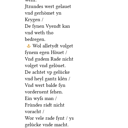
Jtzundes wert gelauet
vnd gerhoͤmet yn
Krygen /
De ſynen Vyendt kan
vnd weth tho
bedregen.
Wol alletydt volget
ſynem egen Hoͤuet /
Vnd gudem Rade nicht
volget vnd geloͤuet.
De achtet vp geluͤcke
vnd heyl gantz kleͤn /
Vnd wert balde ſyn
vorderuent ſehen.
Ein wyſs man /
Fruͤndes raͤdt nicht
voracht /
Wor vele rade ſynt / ys
geluͤcke vnde macht.