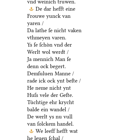
vnd weinich truwen.
De dar hefft eine
Frouwe yunck van
yaren /
Da lathe ſe nicht vaken
vthmeyen varen.
Ys ſe ſchoͤn vnd der
Werlt wol werdt /
Ja mennich Man ſe
denn ock begert.
Demſuluen Manne /
rade ick ock ynt beſte /
He neme nicht ynt
Huſs vele der Geſte.
Tuͤchtige ehr krycht
balde ein wandel /
De werlt ys nu vull
van ſolckem handel.
We leeff hefft wat
he leuen ſchal /