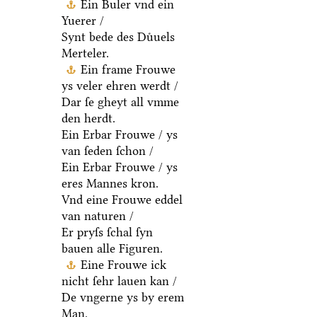
Ein Buler vnd ein
Yuerer /
Synt bede des Duͤuels
Merteler.
Ein frame Frouwe
ys veler ehren werdt /
Dar ſe gheyt all vmme
den herdt.
Ein Erbar Frouwe / ys
van ſeden ſchon /
Ein Erbar Frouwe / ys
eres Mannes kron.
Vnd eine Frouwe eddel
van naturen /
Er pryſs ſchal ſyn
bauen alle Figuren.
Eine Frouwe ick
nicht ſehr lauen kan /
De vngerne ys by erem
Man.