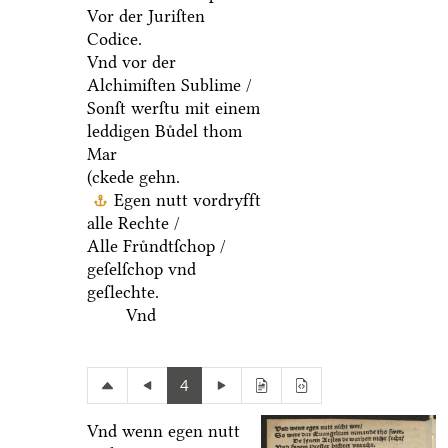
Vor der Juriſten
Codice.
Vnd vor der
Alchimiſten Sublime /
Sonſt werſtu mit einem
leddigen Buͤdel thom
Mar
(ckede gehn.
Egen nutt vordryfft
alle Rechte /
Alle Fruͤndtſchop /
geſelſchop vnd
geſlechte.
Vnd
4
Vnd wenn egen nutt