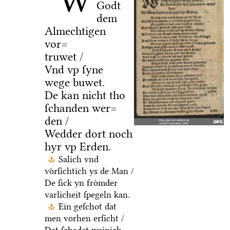
W
Godt
dem
Almechtigen
vor=
truwet /
Vnd vp ſyne
wege buwet.
De kan nicht tho
ſchanden wer=
den /
Wedder dort noch
hyr vp Erden.
Salich vnd
voͤrſichtich ys de Man /
De ſick yn froͤmder
varlicheit ſpegeln kan.
Ein geſchot dat
men vorhen erſicht /