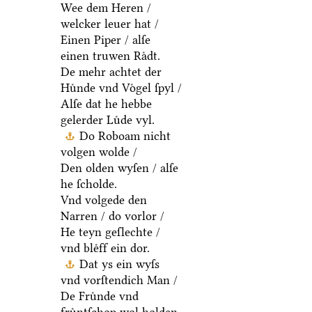
Wee dem Heren /
welcker leuer hat /
Einen Piper / alſe
einen truwen Raͤdt.
De mehr achtet der
Huͤnde vnd Voͤgel ſpyl /
Alſe dat he hebbe
gelerder Luͤde vyl.
Do Roboam nicht
volgen wolde /
Den olden wyſen / alſe
he ſcholde.
Vnd volgede den
Narren / do vorlor /
He teyn geſlechte /
vnd bleͤff ein dor.
Dat ys ein wyſs
vnd vorſtendich Man /
De Fruͤnde vnd