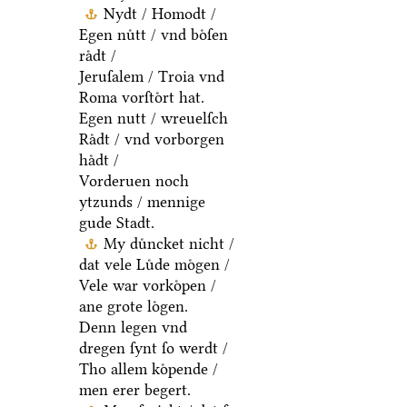
Nydt / Homodt /
Egen nuͤtt / vnd boͤſen
raͤdt /
Jeruſalem / Troia vnd
Roma vorſtoͤrt hat.
Egen nutt / wreuelſch
Raͤdt / vnd vorborgen
haͤdt /
Vorderuen noch
ytzunds / mennige
gude Stadt.
My duͤncket nicht /
dat vele Luͤde moͤgen /
Vele war vorkoͤpen /
ane grote loͤgen.
Denn legen vnd
dregen ſynt ſo werdt /
Tho allem koͤpende /
men erer begert.