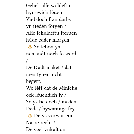
Gelick alſe woldeſtu
hyr ewich leͤuen.
Vnd doch ſtan darby
yn ſteden ſorgen /
Alſe ſcholdeſtu ſteruen
huͤde edder morgen.
So ſchon ys
nemandt noch ſo werdt
/
De Dodt maket / dat
men ſyner nicht
begert.
Wo leͤff dat de Minſche
ock leͤuendich ſy /
So ys he doch / na dem
Dode / bywaninge fry.
De ys vorwar ein
Narre recht /
De veel vnkoſt an