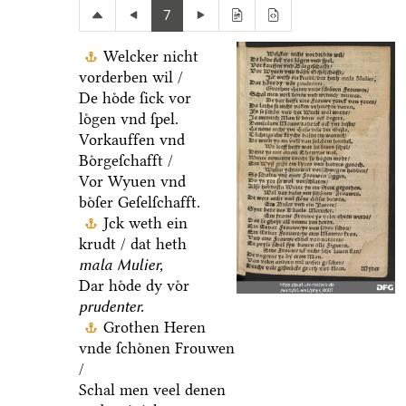
7
Welcker nicht
vorderben wil /
De hoͤde ſick vor
loͤgen vnd ſpel.
Vorkauffen vnd
Boͤrgeſchafft /
Vor Wyuen vnd
boͤſer Geſelſchafft.
Jck weth ein
krudt / dat heth
mala Mulier,
Dar hoͤde dy voͤr
prudenter.
Grothen Heren
vnde ſchoͤnen Frouwen
/
Schal men veel denen