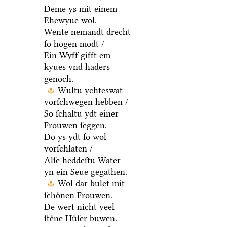
Deme ys mit einem
Ehewyue wol.
Wente nemandt drecht
ſo hogen modt /
Ein Wyff gifft em
kyues vnd haders
genoch.
Wultu ychteswat
vorſchwegen hebben /
So ſchaltu ydt einer
Frouwen ſeggen.
Do ys ydt ſo wol
vorſchlaten /
Alſe heddeſtu Water
yn ein Seue gegathen.
Wol dar bulet mit
ſchoͤnen Frouwen.
De wert nicht veel
ſteͤne Huͤſer buwen.