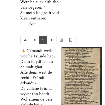
Wert he auer dith tho
vele begeren /
So moth he groth vnd
kleen entberen.
Ne=
5
Nemandt weth
wor he Fruͤnde hat /
Denn ſo ydt em an
de nodt ghat.
Alſe denn wert de
rechte Fruͤndt
erkandt /
De valſche Fruͤndt
wyket tho handt.
Wol einem de vele
Fruͤnde hat /