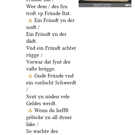
Wee dem / des ſyn
troſt vp Fruͤnde ſtat.
Ein Fruͤndt yn der
nodt /
Ein Fruͤndt yn der
daͤdt.
Vnd ein Fruͤndt achter
ruͤgge /
Vorwar dat ſynt dre
vaſte bruͤgge.
Gude Fruͤnde vnd
ein vorſocht Schwerdt
/
Synt yn noͤden vele
Geldes werdt.
Wenn du heffſt
geluͤcke yn all dyner
ſake /
So wachte des