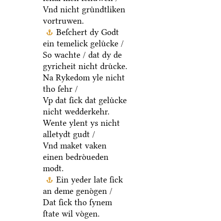
Vnd nicht gruͤndtliken
vortruwen.
Beſchert dy Godt
ein temelick geluͤcke /
So wachte / dat dy de
gyricheit nicht druͤcke.
Na Rykedom yle nicht
tho ſehr /
Vp dat ſick dat geluͤcke
nicht wedderkehr.
Wente ylent ys nicht
alletydt gudt /
Vnd maket vaken
einen bedroͤueden
modt.
Ein yeder late ſick
an deme genoͤgen /
Dat ſick tho ſynem
ſtate wil voͤgen.