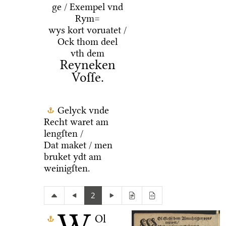
ge / Exempel vnd
Rym=
wys kort voruatet /
Ock thom deel
vth dem
Reyneken
Voſſe.
Gelyck vnde
Recht waret am
lengſten /
Dat maket / men
bruket ydt am
weinigſten.
2
Ol