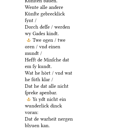
Kuͤnſten bauen.
Wente alle andere
Kuͤnſte gebrecklick
ſynt /
Dorch deſſe / werden
wy Gades kindt.
Twe ogen / twe
oren / vnd einen
mundt /
Hefft de Minſche dat
em ſy kundt.
Wat he hoͤrt / vnd wat
he ſuͤth klar /
Dat he dat alle nicht
ſpreke apenbar.
Ys ydt nicht ein
wunderlick dinck
voran:
Dat de warheit nergen
blyuen kan.