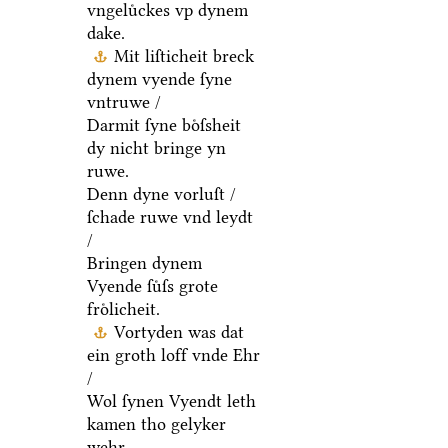
vngeluͤckes vp dynem
dake.
Mit liſticheit breck
dynem vyende ſyne
vntruwe /
Darmit ſyne boͤſsheit
dy nicht bringe yn
ruwe.
Denn dyne vorluſt /
ſchade ruwe vnd leydt
/
Bringen dynem
Vyende ſuͤſs grote
froͤlicheit.
Vortyden was dat
ein groth loff vnde Ehr
/
Wol ſynen Vyendt leth
kamen tho gelyker
wehr.