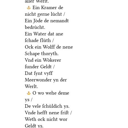
aller Werlt.
Ein Kramer de
nicht gerne luͤcht /
Ein Joͤde de nemandt
bedruͤcht.
Ein Water dat ane
ſchade fluͤth /
Ock ein Wolff de nene
Schape thoryth.
Vnd ein Woͤkerer
ſunder Geldt /
Dat ſynt vyff
Meerwonder yn der
Werlt.
O wo wehe deme
ys /
De vele ſchuͤldich ys.
Vnde hefft nene friſt /
Weth ock nicht wor
Geldt ys.