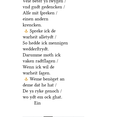
Vele beter ys ſwygen /
vnd gudt gedencken /
Alſe mit ſpreken /
einen andern
krencken.
Spreke ick de
warheit alletydt /
So hedde ick mennigen
wedderſtrydt.
Darumme moth ick
vaken radtſlagen /
Wenn ick wil de
warheit ſagen.
Weme benoͤget an
deme dat he hat /
De ys ryke genoch /
wo ydt em ock ghat.
Ein