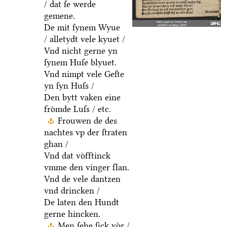
/ dat ſe werde
gemene.
De mit ſynem Wyue
/ alletydt vele kyuet /
Vnd nicht gerne yn
ſynem Huſe blyuet.
Vnd nimpt vele Geſte
yn ſyn Huſs /
Den bytt vaken eine
froͤmde Luſs / etc.
Frouwen de des
nachtes vp der ſtraten
ghan /
Vnd dat voͤfftinck
vmme den vinger ſlan.
Vnd de vele dantzen
vnd drincken /
De laten den Hundt
gerne hincken.
Men ſehe ſick voͤr /