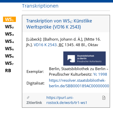
Transkriptionen
WS₁
Transkription von WS₁: Künstlike
WS₂
Werltspröke (VD16 K 2543)
WS₃
[Lübeck]: [Balhorn, Johann d. Ä.], [Mitte 16.
WS₄
Jh.].
VD16 K 2543
.
BC
1345. 48 Bl., Oktav
WS₅
WS₆
WS₇
Berlin, Staatsbibliothek zu Berlin –
RB
Exemplar:
Preußischer Kulturbesitz:
Yc 1998
https://resolver.staatsbibliothek-
Digitalisat:
berlin.de/SBB000189AC00000000
https://purl.uni-
Zitierlink
rostock.de/wsrb/tr1-ws1