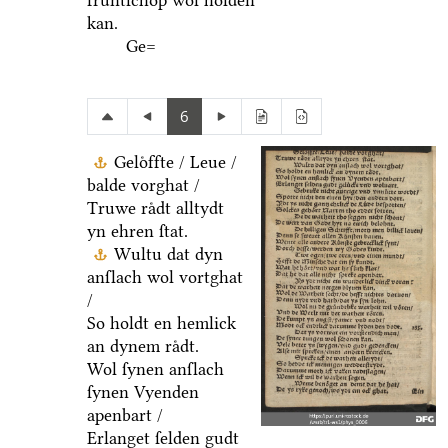
fruͤntſchop wol holden
kan.
Ge=
6
Geloͤffte / Leue /
balde vorghat /
Truwe raͤdt alltydt
yn ehren ſtat.
Wultu dat dyn
anſlach wol vortghat
/
So holdt en hemlick
an dynem raͤdt.
Wol ſynen anſlach
ſynen Vyenden
apenbart /
Erlanget ſelden gudt