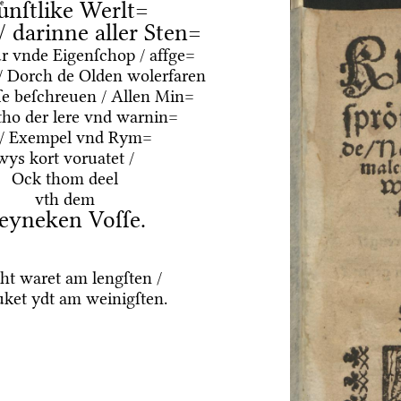
uͤnſtlike Werlt=
 / darinne aller Sten=
ur vnde Eigenſchop / affge=
/ Dorch de Olden wolerfaren
e beſchreuen / Allen Min=
tho der lere vnd warnin=
 / Exempel vnd Rym=
wys kort voruatet /
Ock thom deel
vth dem
eyneken Voſſe.
ht waret am lengſten /
ket ydt am weinigſten.