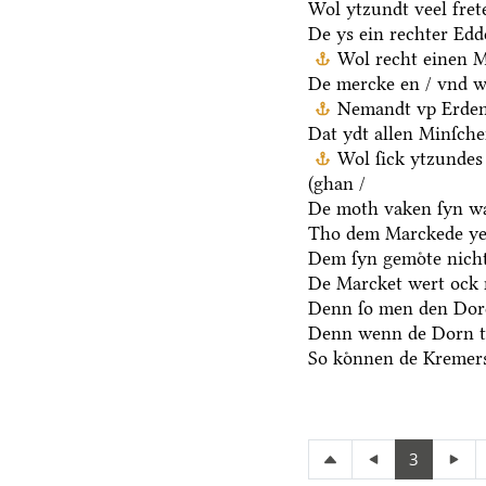
Wol ytzundt veel fret
De ys ein rechter Ed
Wol recht einen M
De mercke en / vnd we
Nemandt vp Erden 
Dat ydt allen Minſche
Wol ſick ytzundes
(ghan /
De moth vaken ſyn wa
Tho dem Marckede ye
Dem ſyn gemoͤte nicht
De Marcket wert ock 
Denn ſo men den Dore
Denn wenn de Dorn t
So koͤnnen de Kremers
3