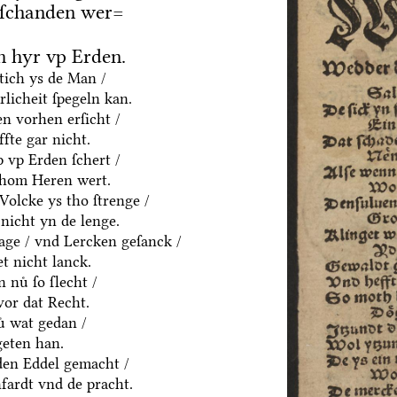
 ſchanden wer=
 hyr vp Erden.
htich ys de Man /
rlicheit ſpegeln kan.
n vorhen erſicht /
fte gar nicht.
p vp Erden ſchert /
thom Heren wert.
olcke ys tho ſtrenge /
nicht yn de lenge.
age / vnd Lercken geſanck /
t nicht lanck.
 nuͤ ſo ſlecht /
vor dat Recht.
ͤ wat gedan /
geten han.
yden Eddel gemacht /
fardt vnd de pracht.