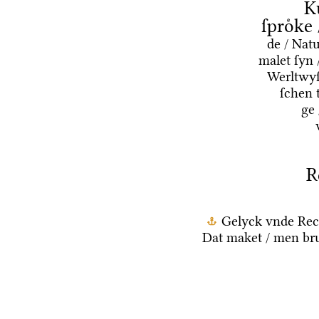
K
ſproͤke
de / Nat
malet ſyn 
Werltwyſ
ſchen 
ge
R
Gelyck vnde Rec
Dat maket / men bru