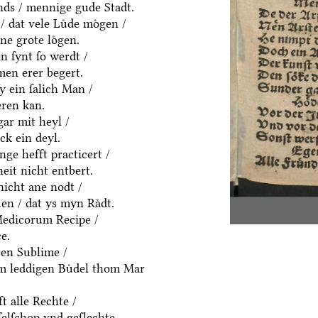
ds / mennige gude Stadt.
/ dat vele Luͤde moͤgen /
ne grote loͤgen.
 ſynt ſo werdt /
men erer begert.
ſy ein ſalich Man /
eren kan.
gar mit heyl /
k ein deyl.
nge hefft practicert /
eit nicht entbert.
nicht ane nodt /
en / dat ys myn Raͤdt.
Medicorum Recipe /
e.
ten Sublime /
em leddigen Buͤdel thom Mar
t alle Rechte /
ſelſchop vnd geſlechte.