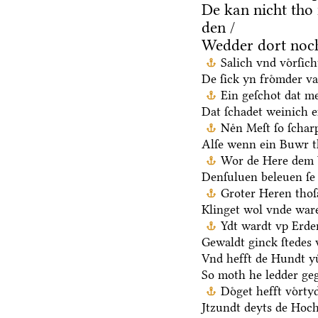
De kan nicht tho
den /
Wedder dort noch
Salich vnd voͤrſic
De ſick yn froͤmder va
Ein geſchot dat me
Dat ſchadet weinich ef
Neͤn Meſt ſo ſchar
Alſe wenn ein Buwr 
Wor de Here dem V
Denſuluen beleuen ſe 
Groter Heren thoſ
Klinget wol vnde ware
Ydt wardt vp Erden
Gewaldt ginck ſtedes 
Vnd hefft de Hundt yu
So moth he ledder ge
Doͤget hefft voͤrt
Jtzundt deyts de Hoch