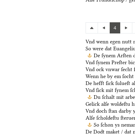
4
Vnd wenn egen nutt n
So were dat Euangeli
De ſynem Arſten d
Vnd ſynem Preſter bic
Vnd ock vnwar ſecht 
Wenn he by em ſocht 
De hefft ſick ſulueſt 
Vnd ſick mit ſynem ſ
Du ſchalt mit arb
Gelick alſe woldeſtu h
Vnd doch ſtan darby y
Alſe ſcholdeſtu ſteru
So ſchon ys neman
De Dodt maket / dat m