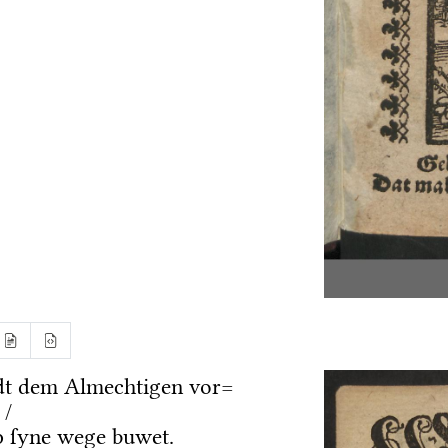
dt dem Almechtigen vor=
 /
 ſyne wege buwet.