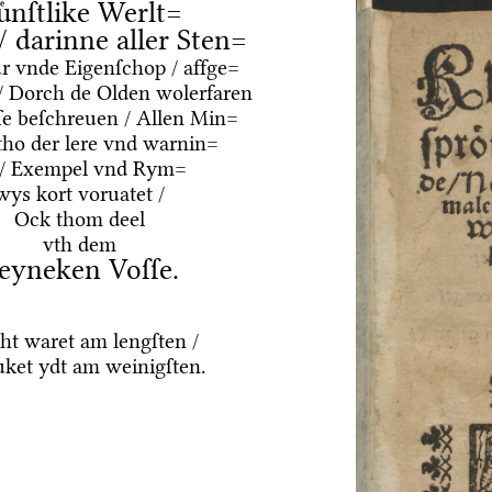
uͤnſtlike Werlt=
 / darinne aller Sten=
ur vnde Eigenſchop / affge=
/ Dorch de Olden wolerfaren
e beſchreuen / Allen Min=
tho der lere vnd warnin=
 / Exempel vnd Rym=
wys kort voruatet /
Ock thom deel
vth dem
eyneken Voſſe.
ht waret am lengſten /
ket ydt am weinigſten.