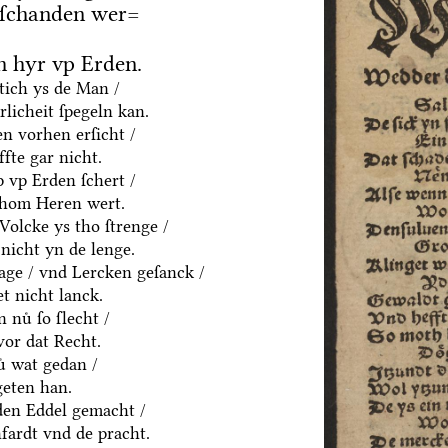
 ſchanden wer=
 hyr vp Erden.
htich ys de Man /
rlicheit ſpegeln kan.
n vorhen erſicht /
fte gar nicht.
p vp Erden ſchert /
thom Heren wert.
olcke ys tho ſtrenge /
nicht yn de lenge.
age / vnd Lercken geſanck /
t nicht lanck.
 nuͤ ſo ſlecht /
vor dat Recht.
ͤ wat gedan /
geten han.
yden Eddel gemacht /
fardt vnd de pracht.