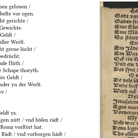
nen gelouen /
beſte vor ogen.
ht gerichte /
 Gewichte.
Geldt /
aller Werlt.
t gerne luͤcht /
edruͤcht.
de fluͤth /
e Schape thoryth.
er Geldt /
nder yn der Werlt.
s /
/
eldt ys.
en nuͤtt / vnd boͤſen raͤdt /
Roma vorſtoͤrt hat.
Raͤdt / vnd vorborgen haͤdt /