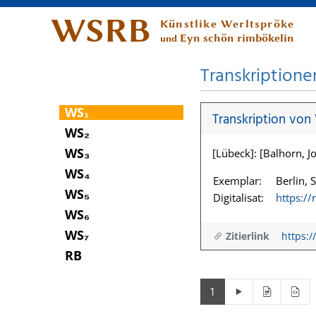
WSRB
Künstlike Werltspröke
Eyn schön rimbökelin
und
Transkriptione
WS₁
Transkription von
WS₂
WS₃
[Lübeck]: [Balhorn, Jo
WS₄
Exemplar:
Berlin, 
WS₅
Digitalisat:
https:/
WS₆
WS₇
Zitierlink
https:/
RB
1