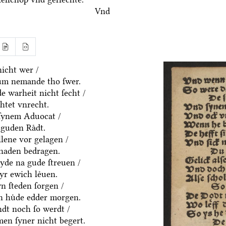
Vnd
icht wer /
um nemande tho ſwer.
e warheit nicht ſecht /
htet vnrecht.
ſynem Aduocat /
guden Raͤdt.
allene vor gelagen /
chaden bedragen.
eyde na gude ſtreuen /
yr ewich leͤuen.
n ſteden ſorgen /
en huͤde edder morgen.
dt noch ſo werdt /
en ſyner nicht begert.