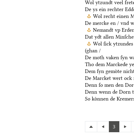
Wol ytzundt veel fret
De ys ein rechter Ed
Wol recht einen M
De mercke en / vnd we
Nemandt vp Erden 
Dat ydt allen Minſche
Wol ſick ytzundes
(ghan /
De moth vaken ſyn wa
Tho dem Marckede ye
Dem ſyn gemoͤte nicht
De Marcket wert ock 
Denn ſo men den Dore
Denn wenn de Dorn t
So koͤnnen de Kremers
3