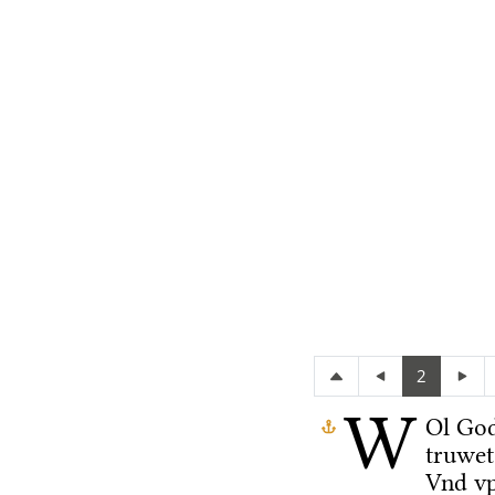
2
W
Ol Go
truwet
Vnd vp