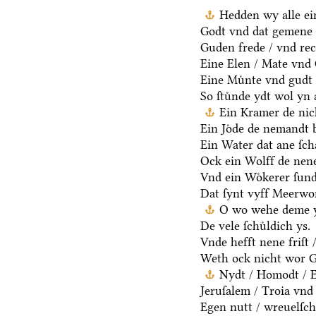
Hedden wy alle ei
Godt vnd dat gemene 
Guden frede / vnd rec
Eine Elen / Mate vnd
Eine Muͤnte vnd gudt 
So ſtuͤnde ydt wol yn 
Ein Kramer de nich
Ein Joͤde de nemandt b
Ein Water dat ane ſcha
Ock ein Wolff de nen
Vnd ein Woͤkerer ſund
Dat ſynt vyff Meerwo
O wo wehe deme y
De vele ſchuͤldich ys.
Vnde hefft nene friſt 
Weth ock nicht wor G
Nydt / Homodt / Eg
Jeruſalem / Troia vnd 
Egen nutt / wreuelſch 