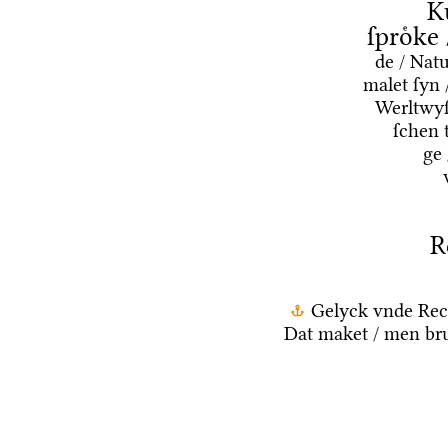
K
ſproͤke
de / Nat
malet ſyn 
Werltwyſ
ſchen 
ge
R
Gelyck vnde Rec
Dat maket / men bru