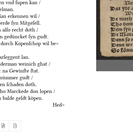
en vnd ſupen kan /
delman.
an erkennen wil /
rde ſyn Mitgeſell.
alſo recht doth /
n geduͤncket ſyn gudt.
 dorch Kopenſchop wil be=
rſeggent lan.
derman weinich ghat /
 na Gewinſte ſtat.
nuͤmmer gudt /
n ſchaden doth.
ho Marckede don lopen /
 balde geldt koͤpen.
Hed=