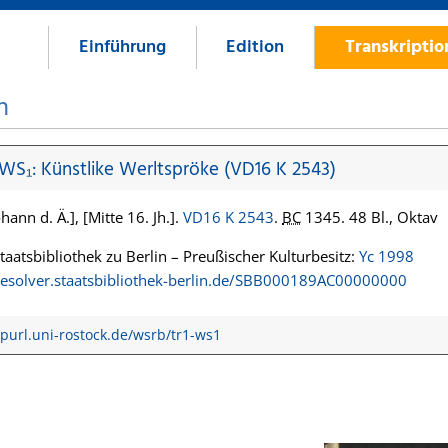
Einführung
Edition
Transkripti
n
 WS₁: Künstlike Werltspröke (VD16 K 2543)
hann d. Ä.], [Mitte 16. Jh.].
VD16 K 2543
.
BC
1345. 48 Bl., Oktav
Staatsbibliothek zu Berlin – Preußischer Kulturbesitz:
Yc 1998
/resolver.staatsbibliothek-berlin.de/SBB000189AC00000000
/purl.uni-rostock.de/wsrb/tr1-ws1