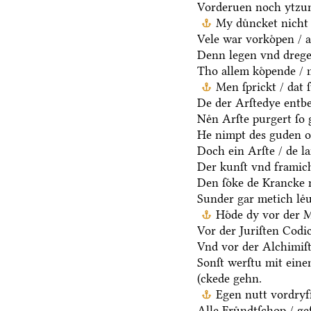
Vorderuen noch ytzun
My duͤncket nicht 
Vele war vorkoͤpen / a
Denn legen vnd dregen
Tho allem koͤpende / 
Men ſprickt / dat 
De der Arſtedye entb
Neͤn Arſte purgert ſo 
He nimpt des guden oc
Doch ein Arſte / de la
Der kunſt vnd framich
Den ſoͤke de Krancke 
Sunder gar metich leͤu
Hoͤde dy vor der 
Vor der Juriſten Codic
Vnd vor der Alchimiſ
Sonſt werſtu mit ein
(ckede gehn.
Egen nutt vordryff
Alle Fruͤndtſchop / ge