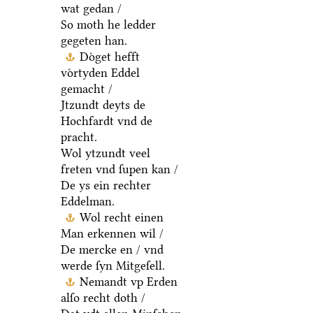
wat gedan /
So moth he ledder
gegeten han.
Doͤget hefft
voͤrtyden Eddel
gemacht /
Jtzundt deyts de
Hochfardt vnd de
pracht.
Wol ytzundt veel
freten vnd ſupen kan /
De ys ein rechter
Eddelman.
Wol recht einen
Man erkennen wil /
De mercke en / vnd
werde ſyn Mitgeſell.
Nemandt vp Erden
alſo recht doth /