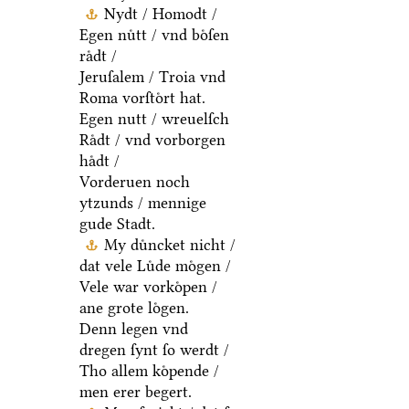
Nydt / Homodt /
Egen nuͤtt / vnd boͤſen
raͤdt /
Jeruſalem / Troia vnd
Roma vorſtoͤrt hat.
Egen nutt / wreuelſch
Raͤdt / vnd vorborgen
haͤdt /
Vorderuen noch
ytzunds / mennige
gude Stadt.
My duͤncket nicht /
dat vele Luͤde moͤgen /
Vele war vorkoͤpen /
ane grote loͤgen.
Denn legen vnd
dregen ſynt ſo werdt /
Tho allem koͤpende /
men erer begert.