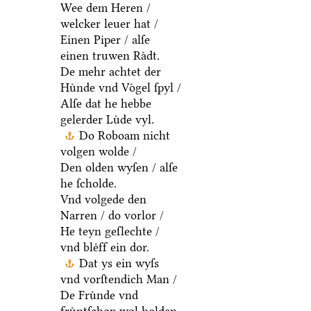
Wee dem Heren /
welcker leuer hat /
Einen Piper / alſe
einen truwen Raͤdt.
De mehr achtet der
Huͤnde vnd Voͤgel ſpyl /
Alſe dat he hebbe
gelerder Luͤde vyl.
Do Roboam nicht
volgen wolde /
Den olden wyſen / alſe
he ſcholde.
Vnd volgede den
Narren / do vorlor /
He teyn geſlechte /
vnd bleͤff ein dor.
Dat ys ein wyſs
vnd vorſtendich Man /
De Fruͤnde vnd