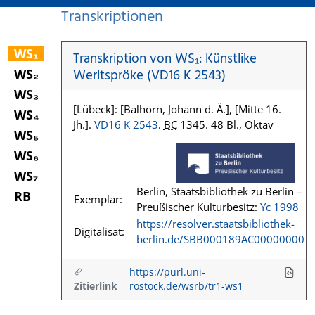
Transkriptionen
WS₁
Transkription von WS₁: Künstlike
WS₂
Werltspröke (VD16 K 2543)
WS₃
[Lübeck]: [Balhorn, Johann d. Ä.], [Mitte 16.
WS₄
Jh.].
VD16 K 2543
.
BC
1345. 48 Bl., Oktav
WS₅
WS₆
WS₇
Berlin, Staatsbibliothek zu Berlin –
RB
Exemplar:
Preußischer Kulturbesitz:
Yc 1998
https://resolver.staatsbibliothek-
Digitalisat:
berlin.de/SBB000189AC00000000
https://purl.uni-
Zitierlink
rostock.de/wsrb/tr1-ws1