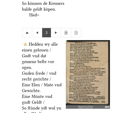
So koͤnnen de Kremers
balde geldt koͤpen.
Hed=
3
Hedden wy alle
einen gelouen /
Godt vnd dat
gemene beſte vor
ogen.
Guden frede / vnd
recht gerichte /
Eine Elen / Mate vnd
Gewichte.
Eine Muͤnte vnd
gudt Geldt /
So ſtuͤnde ydt wol yn