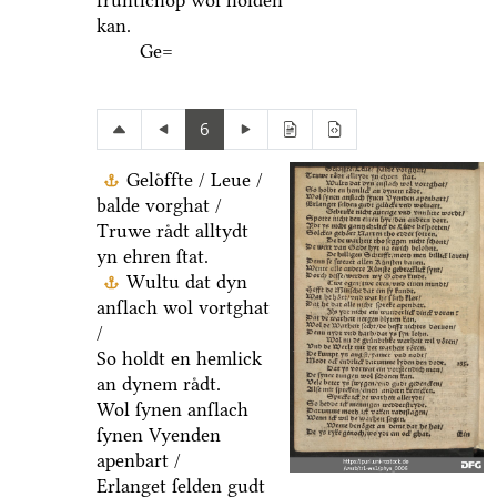
fruͤntſchop wol holden
kan.
Ge=
6
Geloͤffte / Leue /
balde vorghat /
Truwe raͤdt alltydt
yn ehren ſtat.
Wultu dat dyn
anſlach wol vortghat
/
So holdt en hemlick
an dynem raͤdt.
Wol ſynen anſlach
ſynen Vyenden
apenbart /
Erlanget ſelden gudt