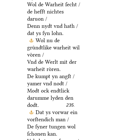
Wol de Warheit ſecht /
de hefft nichtes
daruon /
Denn nydt vnd hath /
dat ys ſyn lohn.
Wol nu de
gruͤndtlike warheit wil
voͤren /
Vnd de Werlt mit der
warheit roͤren.
De kumpt yn angſt /
yamer vnd nodt /
Modt ock endtlick
darumme lyden den
dodt.
235.
Dat ys vorwar ein
vorſtendich man /
De ſyner tungen wol
ſchonen kan.