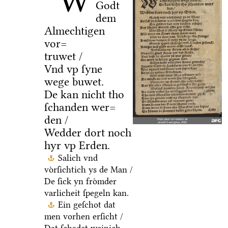
W
Godt
dem
Almechtigen
vor=
truwet /
Vnd vp ſyne
wege buwet.
De kan nicht tho
ſchanden wer=
den /
Wedder dort noch
hyr vp Erden.
Salich vnd
voͤrſichtich ys de Man /
De ſick yn froͤmder
varlicheit ſpegeln kan.
Ein geſchot dat
men vorhen erſicht /