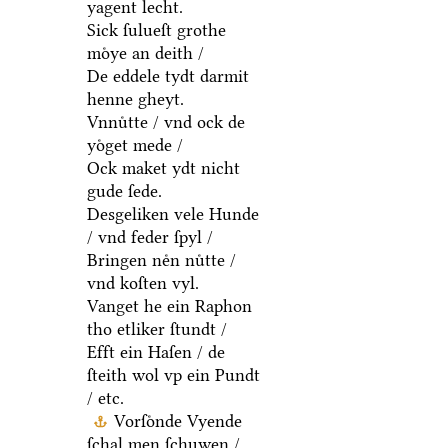
yagent lecht.
Sick ſulueſt grothe
moͤye an deith /
De eddele tydt darmit
henne gheyt.
Vnnuͤtte / vnd ock de
yoͤget mede /
Ock maket ydt nicht
gude ſede.
Desgeliken vele Hunde
/ vnd feder ſpyl /
Bringen neͤn nuͤtte /
vnd koſten vyl.
Vanget he ein Raphon
tho etliker ſtundt /
Efft ein Haſen / de
ſteith wol vp ein Pundt
/ etc.
Vorſoͤnde Vyende
ſchal men ſchuwen /