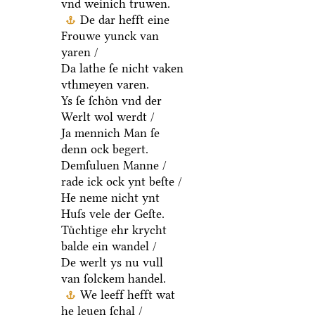
vnd weinich truwen.
De dar hefft eine
Frouwe yunck van
yaren /
Da lathe ſe nicht vaken
vthmeyen varen.
Ys ſe ſchoͤn vnd der
Werlt wol werdt /
Ja mennich Man ſe
denn ock begert.
Demſuluen Manne /
rade ick ock ynt beſte /
He neme nicht ynt
Huſs vele der Geſte.
Tuͤchtige ehr krycht
balde ein wandel /
De werlt ys nu vull
van ſolckem handel.
We leeff hefft wat
he leuen ſchal /