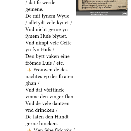
/ dat ſe werde
gemene.
De mit ſynem Wyue
/ alletydt vele kyuet /
Vnd nicht gerne yn
ſynem Huſe blyuet.
Vnd nimpt vele Geſte
yn ſyn Huſs /
Den bytt vaken eine
froͤmde Luſs / etc.
Frouwen de des
nachtes vp der ſtraten
ghan /
Vnd dat voͤfftinck
vmme den vinger ſlan.
Vnd de vele dantzen
vnd drincken /
De laten den Hundt
gerne hincken.
Men ſehe ſick voͤr /