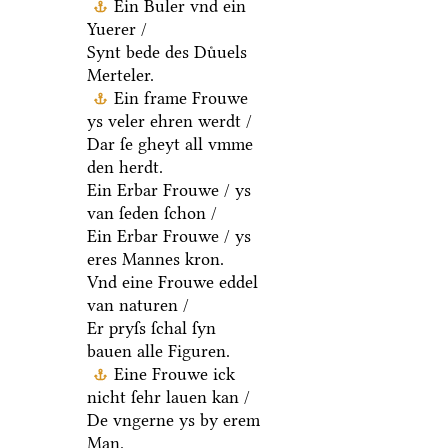
Ein Buler vnd ein
Yuerer /
Synt bede des Duͤuels
Merteler.
Ein frame Frouwe
ys veler ehren werdt /
Dar ſe gheyt all vmme
den herdt.
Ein Erbar Frouwe / ys
van ſeden ſchon /
Ein Erbar Frouwe / ys
eres Mannes kron.
Vnd eine Frouwe eddel
van naturen /
Er pryſs ſchal ſyn
bauen alle Figuren.
Eine Frouwe ick
nicht ſehr lauen kan /
De vngerne ys by erem
Man.