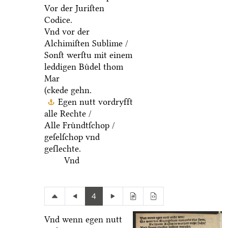
Vor der Juriſten
Codice.
Vnd vor der
Alchimiſten Sublime /
Sonſt werſtu mit einem
leddigen Buͤdel thom
Mar
(ckede gehn.
Egen nutt vordryfft
alle Rechte /
Alle Fruͤndtſchop /
geſelſchop vnd
geſlechte.
Vnd
4
Vnd wenn egen nutt