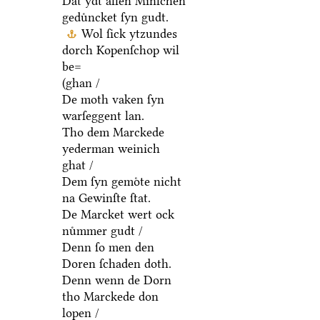
Dat ydt allen Minſchen
geduͤncket ſyn gudt.
Wol ſick ytzundes
dorch Kopenſchop wil
be=
(ghan /
De moth vaken ſyn
warſeggent lan.
Tho dem Marckede
yederman weinich
ghat /
Dem ſyn gemoͤte nicht
na Gewinſte ſtat.
De Marcket wert ock
nuͤmmer gudt /
Denn ſo men den
Doren ſchaden doth.
Denn wenn de Dorn
tho Marckede don
lopen /