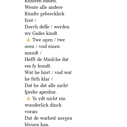
Kuͤnſten bauen.
Wente alle andere
Kuͤnſte gebrecklick
ſynt /
Dorch deſſe / werden
wy Gades kindt.
Twe ogen / twe
oren / vnd einen
mundt /
Hefft de Minſche dat
em ſy kundt.
Wat he hoͤrt / vnd wat
he ſuͤth klar /
Dat he dat alle nicht
ſpreke apenbar.
Ys ydt nicht ein
wunderlick dinck
voran:
Dat de warheit nergen
blyuen kan.