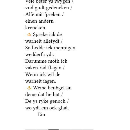
Vele beter ys ſwygen /
vnd gudt gedencken /
Alſe mit ſpreken /
einen andern
krencken.
Spreke ick de
warheit alletydt /
So hedde ick mennigen
wedderſtrydt.
Darumme moth ick
vaken radtſlagen /
Wenn ick wil de
warheit ſagen.
Weme benoͤget an
deme dat he hat /
De ys ryke genoch /
wo ydt em ock ghat.
Ein