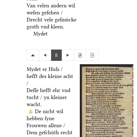
Van velen andern wil
weſen geſehen /
Drecht vele geſmuͤcke
groth vnd kleen.
Mydet
8
Mydet er Huſs /
hefft des kleine acht
/
Deſſe hefft ehr vnd
tucht / yn kleiner
wacht.
De nicht wil
hebben ſyne
Frouwen allene /
Dem geſchuͤth recht