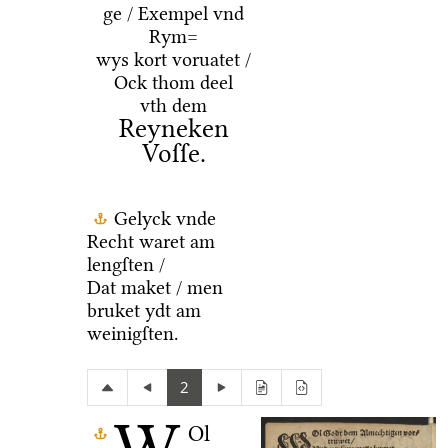
ge / Exempel vnd
Rym=
wys kort voruatet /
Ock thom deel
vth dem
Reyneken
Voſſe.
Gelyck vnde
Recht waret am
lengſten /
Dat maket / men
bruket ydt am
weinigſten.
2
Ol