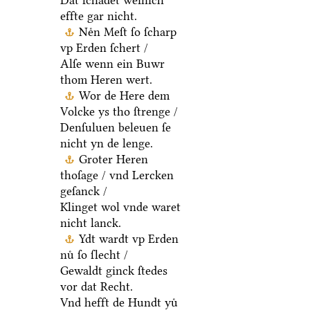
Dat ſchadet weinich
effte gar nicht.
Neͤn Meſt ſo ſcharp
vp Erden ſchert /
Alſe wenn ein Buwr
thom Heren wert.
Wor de Here dem
Volcke ys tho ſtrenge /
Denſuluen beleuen ſe
nicht yn de lenge.
Groter Heren
thoſage / vnd Lercken
geſanck /
Klinget wol vnde waret
nicht lanck.
Ydt wardt vp Erden
nuͤ ſo ſlecht /
Gewaldt ginck ſtedes
vor dat Recht.
Vnd hefft de Hundt yuͤ