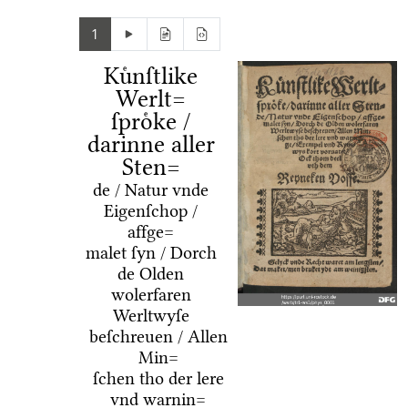
1
Kuͤnſtlike
Werlt=
ſproͤke /
darinne aller
Sten=
de / Natur vnde
Eigenſchop /
affge=
malet ſyn / Dorch
de Olden
wolerfaren
Werltwyſe
beſchreuen / Allen
Min=
ſchen tho der lere
vnd warnin=