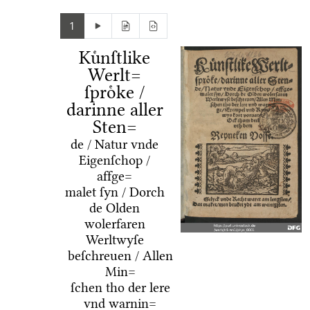
1
Kuͤnſtlike
Werlt=
ſproͤke /
darinne aller
Sten=
de / Natur vnde
Eigenſchop /
affge=
malet ſyn / Dorch
de Olden
wolerfaren
Werltwyſe
beſchreuen / Allen
Min=
ſchen tho der lere
vnd warnin=