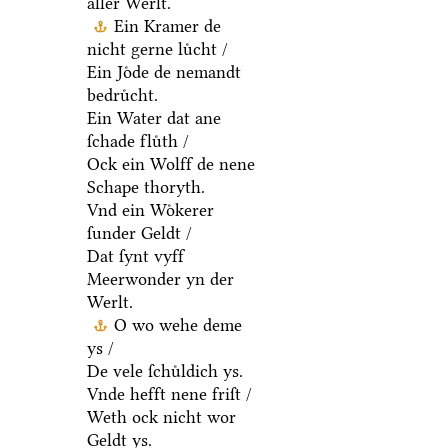
aller Werlt.
Ein Kramer de
nicht gerne luͤcht /
Ein Joͤde de nemandt
bedruͤcht.
Ein Water dat ane
ſchade fluͤth /
Ock ein Wolff de nene
Schape thoryth.
Vnd ein Woͤkerer
ſunder Geldt /
Dat ſynt vyff
Meerwonder yn der
Werlt.
O wo wehe deme
ys /
De vele ſchuͤldich ys.
Vnde hefft nene friſt /
Weth ock nicht wor
Geldt ys.