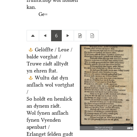
fruͤntſchop wol holden
kan.
Ge=
6
Geloͤffte / Leue /
balde vorghat /
Truwe raͤdt alltydt
yn ehren ſtat.
Wultu dat dyn
anſlach wol vortghat
/
So holdt en hemlick
an dynem raͤdt.
Wol ſynen anſlach
ſynen Vyenden
apenbart /
Erlanget ſelden gudt