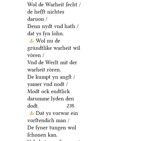
Wol de Warheit ſecht /
de hefft nichtes
daruon /
Denn nydt vnd hath /
dat ys ſyn lohn.
Wol nu de
gruͤndtlike warheit wil
voͤren /
Vnd de Werlt mit der
warheit roͤren.
De kumpt yn angſt /
yamer vnd nodt /
Modt ock endtlick
darumme lyden den
dodt.
235.
Dat ys vorwar ein
vorſtendich man /
De ſyner tungen wol
ſchonen kan.