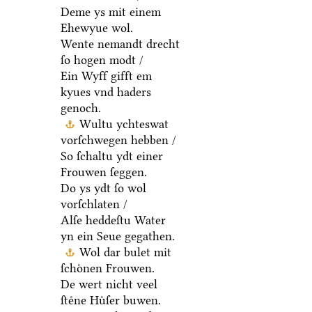
Deme ys mit einem
Ehewyue wol.
Wente nemandt drecht
ſo hogen modt /
Ein Wyff gifft em
kyues vnd haders
genoch.
Wultu ychteswat
vorſchwegen hebben /
So ſchaltu ydt einer
Frouwen ſeggen.
Do ys ydt ſo wol
vorſchlaten /
Alſe heddeſtu Water
yn ein Seue gegathen.
Wol dar bulet mit
ſchoͤnen Frouwen.
De wert nicht veel
ſteͤne Huͤſer buwen.