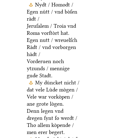
Nydt / Homodt /
Egen nuͤtt / vnd boͤſen
raͤdt /
Jeruſalem / Troia vnd
Roma vorſtoͤrt hat.
Egen nutt / wreuelſch
Raͤdt / vnd vorborgen
haͤdt /
Vorderuen noch
ytzunds / mennige
gude Stadt.
My duͤncket nicht /
dat vele Luͤde moͤgen /
Vele war vorkoͤpen /
ane grote loͤgen.
Denn legen vnd
dregen ſynt ſo werdt /
Tho allem koͤpende /
men erer begert.