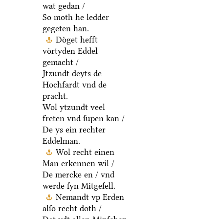
wat gedan /
So moth he ledder
gegeten han.
Doͤget hefft
voͤrtyden Eddel
gemacht /
Jtzundt deyts de
Hochfardt vnd de
pracht.
Wol ytzundt veel
freten vnd ſupen kan /
De ys ein rechter
Eddelman.
Wol recht einen
Man erkennen wil /
De mercke en / vnd
werde ſyn Mitgeſell.
Nemandt vp Erden
alſo recht doth /