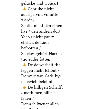
geluͤcke vnd woluart.
Gebruke nicht
auerige vnd vnnuͤtte
wordt /
Spotte nicht den einen
hyr / den andern dort.
Ydt ys nicht gantz
ehrlick de Luͤde
beſpotten /
Solckes gehoͤrt Narren
tho edder ſotten.
De de warheit tho
ſeggen nicht ſchont /
De wert van Gade hyr
na ewich belohnt.
De hilligen Schrifft
/ moth men billick
lauen /
Denn ſe ſweuet allen