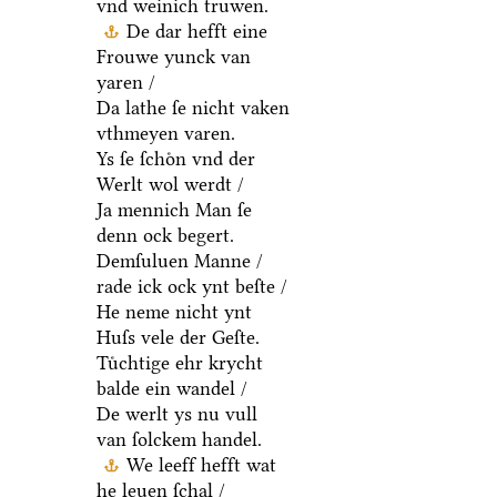
vnd weinich truwen.
De dar hefft eine
Frouwe yunck van
yaren /
Da lathe ſe nicht vaken
vthmeyen varen.
Ys ſe ſchoͤn vnd der
Werlt wol werdt /
Ja mennich Man ſe
denn ock begert.
Demſuluen Manne /
rade ick ock ynt beſte /
He neme nicht ynt
Huſs vele der Geſte.
Tuͤchtige ehr krycht
balde ein wandel /
De werlt ys nu vull
van ſolckem handel.
We leeff hefft wat
he leuen ſchal /