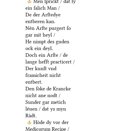
Men ſprickt / dat ſy
ein ſalich Man /
De der Arſtedye
entberen kan.
Neͤn Arſte purgert ſo
gar mit heyl /
He nimpt des guden
ock ein deyl.
Doch ein Arſte / de
lange hefft practicert /
Der kunſt vnd
framicheit nicht
entbert.
Den ſoͤke de Krancke
nicht ane nodt /
Sunder gar metich
leͤuen / dat ys myn
Raͤdt.
Hoͤde dy vor der
Medicorum Recipe /