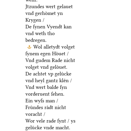
Jtzundes wert gelauet
vnd gerhoͤmet yn
Krygen /
De ſynen Vyendt kan
vnd weth tho
bedregen.
Wol alletydt volget
ſynem egen Hoͤuet /
Vnd gudem Rade nicht
volget vnd geloͤuet.
De achtet vp geluͤcke
vnd heyl gantz kleͤn /
Vnd wert balde ſyn
vorderuent ſehen.
Ein wyſs man /
Fruͤndes raͤdt nicht
voracht /
Wor vele rade ſynt / ys
geluͤcke vnde macht.