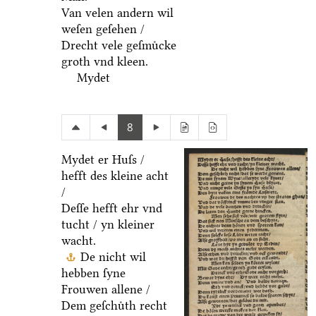
Van velen andern wil
weſen geſehen /
Drecht vele geſmuͤcke
groth vnd kleen.
Mydet
8
Mydet er Huſs /
hefft des kleine acht
/
Deſſe hefft ehr vnd
tucht / yn kleiner
wacht.
De nicht wil
hebben ſyne
Frouwen allene /
Dem geſchuͤth recht