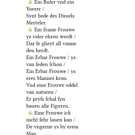
Ein Buler vnd ein
Yuerer /
Synt bede des Duͤuels
Merteler.
Ein frame Frouwe
ys veler ehren werdt /
Dar ſe gheyt all vmme
den herdt.
Ein Erbar Frouwe / ys
van ſeden ſchon /
Ein Erbar Frouwe / ys
eres Mannes kron.
Vnd eine Frouwe eddel
van naturen /
Er pryſs ſchal ſyn
bauen alle Figuren.
Eine Frouwe ick
nicht ſehr lauen kan /
De vngerne ys by erem
Man.