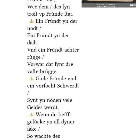
Wee dem / des ſyn
troſt vp Fruͤnde ſtat.
Ein Fruͤndt yn der
nodt /
Ein Fruͤndt yn der
daͤdt.
Vnd ein Fruͤndt achter
ruͤgge /
Vorwar dat ſynt dre
vaſte bruͤgge.
Gude Fruͤnde vnd
ein vorſocht Schwerdt
/
Synt yn noͤden vele
Geldes werdt.
Wenn du heffſt
geluͤcke yn all dyner
ſake /
So wachte des