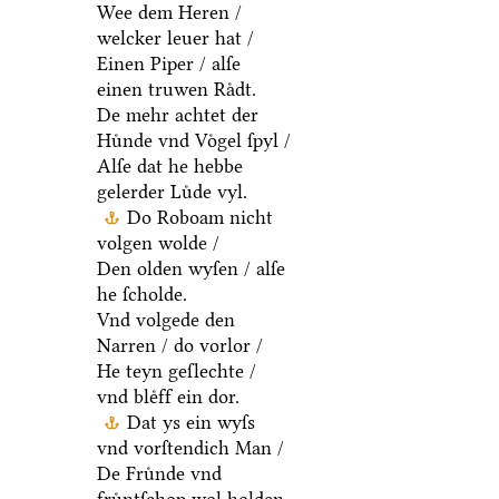
Wee dem Heren /
welcker leuer hat /
Einen Piper / alſe
einen truwen Raͤdt.
De mehr achtet der
Huͤnde vnd Voͤgel ſpyl /
Alſe dat he hebbe
gelerder Luͤde vyl.
Do Roboam nicht
volgen wolde /
Den olden wyſen / alſe
he ſcholde.
Vnd volgede den
Narren / do vorlor /
He teyn geſlechte /
vnd bleͤff ein dor.
Dat ys ein wyſs
vnd vorſtendich Man /
De Fruͤnde vnd