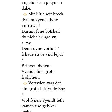
vngeluͤckes vp dynem
dake.
Mit liſticheit breck
dynem vyende ſyne
vntruwe /
Darmit ſyne boͤſsheit
dy nicht bringe yn
ruwe.
Denn dyne vorluſt /
ſchade ruwe vnd leydt
/
Bringen dynem
Vyende ſuͤſs grote
froͤlicheit.
Vortyden was dat
ein groth loff vnde Ehr
/
Wol ſynen Vyendt leth
kamen tho gelyker
wehr.