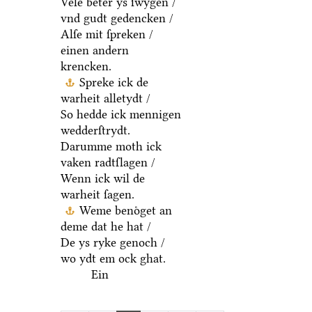
Vele beter ys ſwygen /
vnd gudt gedencken /
Alſe mit ſpreken /
einen andern
krencken.
Spreke ick de
warheit alletydt /
So hedde ick mennigen
wedderſtrydt.
Darumme moth ick
vaken radtſlagen /
Wenn ick wil de
warheit ſagen.
Weme benoͤget an
deme dat he hat /
De ys ryke genoch /
wo ydt em ock ghat.
Ein