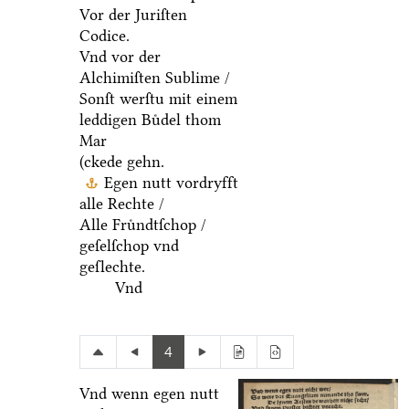
Vor der Juriſten
Codice.
Vnd vor der
Alchimiſten Sublime /
Sonſt werſtu mit einem
leddigen Buͤdel thom
Mar
(ckede gehn.
Egen nutt vordryfft
alle Rechte /
Alle Fruͤndtſchop /
geſelſchop vnd
geſlechte.
Vnd
4
Vnd wenn egen nutt