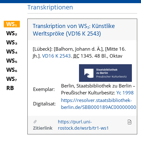
Transkriptionen
WS₁
Transkription von WS₁: Künstlike
WS₂
Werltspröke (VD16 K 2543)
WS₃
[Lübeck]: [Balhorn, Johann d. Ä.], [Mitte 16.
WS₄
Jh.].
VD16 K 2543
.
BC
1345. 48 Bl., Oktav
WS₅
WS₆
WS₇
Berlin, Staatsbibliothek zu Berlin –
RB
Exemplar:
Preußischer Kulturbesitz:
Yc 1998
https://resolver.staatsbibliothek-
Digitalisat:
berlin.de/SBB000189AC00000000
https://purl.uni-
Zitierlink
rostock.de/wsrb/tr1-ws1