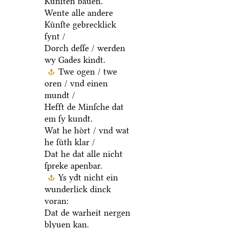
Kuͤnſten bauen.
Wente alle andere
Kuͤnſte gebrecklick
ſynt /
Dorch deſſe / werden
wy Gades kindt.
Twe ogen / twe
oren / vnd einen
mundt /
Hefft de Minſche dat
em ſy kundt.
Wat he hoͤrt / vnd wat
he ſuͤth klar /
Dat he dat alle nicht
ſpreke apenbar.
Ys ydt nicht ein
wunderlick dinck
voran:
Dat de warheit nergen
blyuen kan.