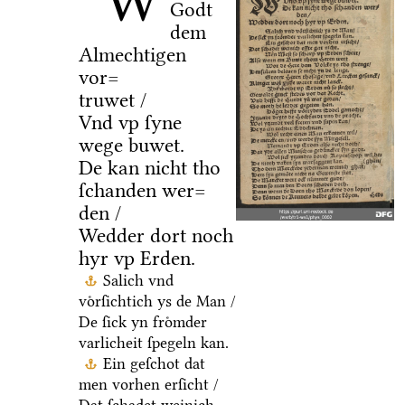
W
Godt
dem
Almechtigen
vor=
truwet /
Vnd vp ſyne
wege buwet.
De kan nicht tho
ſchanden wer=
den /
Wedder dort noch
hyr vp Erden.
Salich vnd
voͤrſichtich ys de Man /
De ſick yn froͤmder
varlicheit ſpegeln kan.
Ein geſchot dat
men vorhen erſicht /