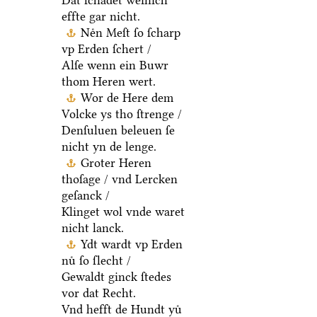
Dat ſchadet weinich
effte gar nicht.
Neͤn Meſt ſo ſcharp
vp Erden ſchert /
Alſe wenn ein Buwr
thom Heren wert.
Wor de Here dem
Volcke ys tho ſtrenge /
Denſuluen beleuen ſe
nicht yn de lenge.
Groter Heren
thoſage / vnd Lercken
geſanck /
Klinget wol vnde waret
nicht lanck.
Ydt wardt vp Erden
nuͤ ſo ſlecht /
Gewaldt ginck ſtedes
vor dat Recht.
Vnd hefft de Hundt yuͤ