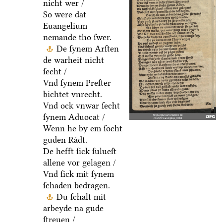
nicht wer /
So were dat
Euangelium
nemande tho ſwer.
De ſynem Arſten
de warheit nicht
ſecht /
Vnd ſynem Preſter
bichtet vnrecht.
Vnd ock vnwar ſecht
ſynem Aduocat /
Wenn he by em ſocht
guden Raͤdt.
De hefft ſick ſulueſt
allene vor gelagen /
Vnd ſick mit ſynem
ſchaden bedragen.
Du ſchalt mit
arbeyde na gude
ſtreuen /