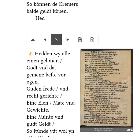
So koͤnnen de Kremers
balde geldt koͤpen.
Hed=
3
Hedden wy alle
einen gelouen /
Godt vnd dat
gemene beſte vor
ogen.
Guden frede / vnd
recht gerichte /
Eine Elen / Mate vnd
Gewichte.
Eine Muͤnte vnd
gudt Geldt /
So ſtuͤnde ydt wol yn