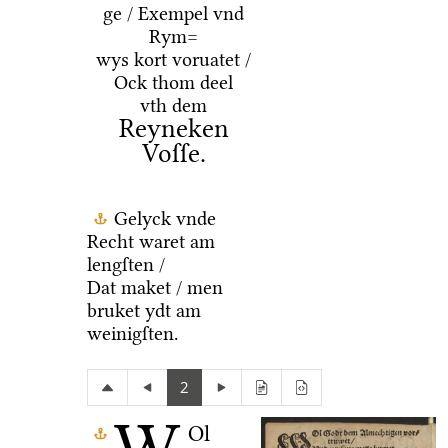
ge / Exempel vnd
Rym=
wys kort voruatet /
Ock thom deel
vth dem
Reyneken
Voſſe.
Gelyck vnde
Recht waret am
lengſten /
Dat maket / men
bruket ydt am
weinigſten.
2
Ol