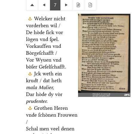
7
Welcker nicht
vorderben wil /
De hoͤde ſick vor
loͤgen vnd ſpel.
Vorkauffen vnd
Boͤrgeſchafft /
Vor Wyuen vnd
boͤſer Geſelſchafft.
Jck weth ein
krudt / dat heth
mala Mulier,
Dar hoͤde dy voͤr
prudenter.
Grothen Heren
vnde ſchoͤnen Frouwen
/
Schal men veel denen