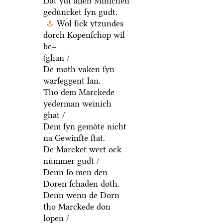
Dat ydt allen Minſchen
geduͤncket ſyn gudt.
Wol ſick ytzundes
dorch Kopenſchop wil
be=
(ghan /
De moth vaken ſyn
warſeggent lan.
Tho dem Marckede
yederman weinich
ghat /
Dem ſyn gemoͤte nicht
na Gewinſte ſtat.
De Marcket wert ock
nuͤmmer gudt /
Denn ſo men den
Doren ſchaden doth.
Denn wenn de Dorn
tho Marckede don
lopen /