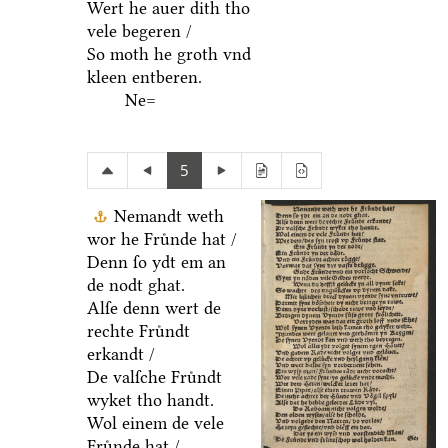
Wert he auer dith tho
vele begeren /
So moth he groth vnd
kleen entberen.
Ne=
5
Nemandt weth
wor he Fruͤnde hat /
Denn ſo ydt em an
de nodt ghat.
Alſe denn wert de
rechte Fruͤndt
erkandt /
De valſche Fruͤndt
wyket tho handt.
Wol einem de vele
Fruͤnde hat /