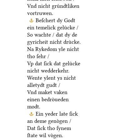
Vnd nicht gruͤndtliken
vortruwen.
Beſchert dy Godt
ein temelick geluͤcke /
So wachte / dat dy de
gyricheit nicht druͤcke.
Na Rykedom yle nicht
tho ſehr /
Vp dat ſick dat geluͤcke
nicht wedderkehr.
Wente ylent ys nicht
alletydt gudt /
Vnd maket vaken
einen bedroͤueden
modt.
Ein yeder late ſick
an deme genoͤgen /
Dat ſick tho ſynem
ſtate wil voͤgen.