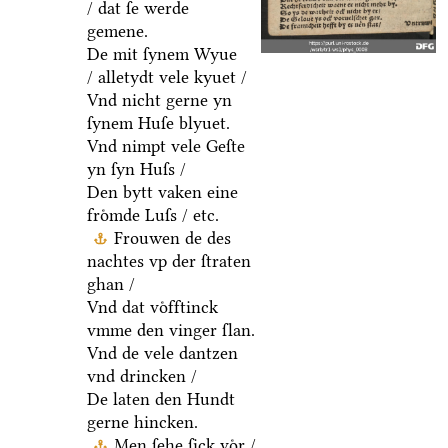
/ dat ſe werde
gemene.
De mit ſynem Wyue
/ alletydt vele kyuet /
Vnd nicht gerne yn
ſynem Huſe blyuet.
Vnd nimpt vele Geſte
yn ſyn Huſs /
Den bytt vaken eine
froͤmde Luſs / etc.
Frouwen de des
nachtes vp der ſtraten
ghan /
Vnd dat voͤfftinck
vmme den vinger ſlan.
Vnd de vele dantzen
vnd drincken /
De laten den Hundt
gerne hincken.
Men ſehe ſick voͤr /