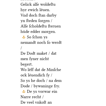
Gelick alſe woldeſtu
hyr ewich leͤuen.
Vnd doch ſtan darby
yn ſteden ſorgen /
Alſe ſcholdeſtu ſteruen
huͤde edder morgen.
So ſchon ys
nemandt noch ſo werdt
/
De Dodt maket / dat
men ſyner nicht
begert.
Wo leͤff dat de Minſche
ock leͤuendich ſy /
So ys he doch / na dem
Dode / bywaninge fry.
De ys vorwar ein
Narre recht /
De veel vnkoſt an