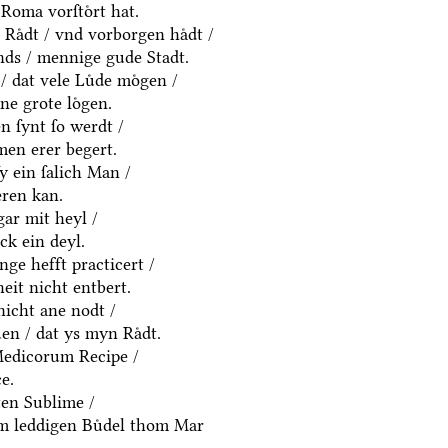
Roma vorſtoͤrt hat.
Raͤdt / vnd vorborgen haͤdt /
ds / mennige gude Stadt.
/ dat vele Luͤde moͤgen /
ne grote loͤgen.
 ſynt ſo werdt /
men erer begert.
ſy ein ſalich Man /
eren kan.
gar mit heyl /
k ein deyl.
nge hefft practicert /
eit nicht entbert.
nicht ane nodt /
en / dat ys myn Raͤdt.
Medicorum Recipe /
e.
ten Sublime /
em leddigen Buͤdel thom Mar