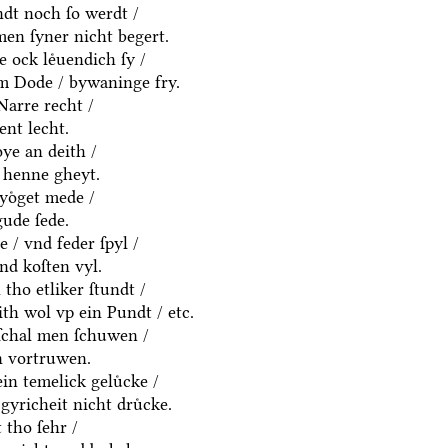
dt noch ſo werdt /
en ſyner nicht begert.
e ock leͤuendich ſy /
em Dode / bywaninge fry.
Narre recht /
ent lecht.
ͤye an deith /
 henne gheyt.
yoͤget mede /
ude ſede.
 / vnd feder ſpyl /
vnd koſten vyl.
tho etliker ſtundt /
eith wol vp ein Pundt / etc.
ſchal men ſchuwen /
n vortruwen.
in temelick geluͤcke /
gyricheit nicht druͤcke.
tho ſehr /