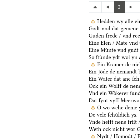
3
Hedden wy alle ei
Godt vnd dat gemene 
Guden frede / vnd rec
Eine Elen / Mate vnd
Eine Muͤnte vnd gudt 
So ſtuͤnde ydt wol yn 
Ein Kramer de nich
Ein Joͤde de nemandt b
Ein Water dat ane ſcha
Ock ein Wolff de nen
Vnd ein Woͤkerer ſund
Dat ſynt vyff Meerwo
O wo wehe deme y
De vele ſchuͤldich ys.
Vnde hefft nene friſt 
Weth ock nicht wor G
Nydt / Homodt / Eg