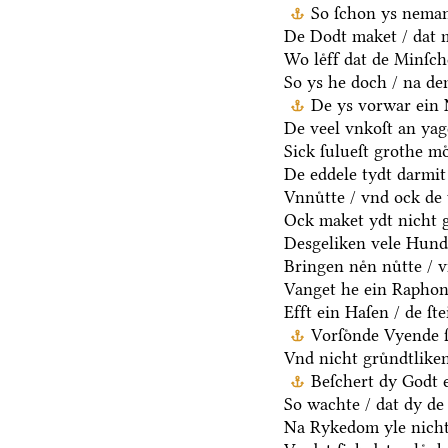
So ſchon ys neman
De Dodt maket / dat m
Wo leͤff dat de Minſch
So ys he doch / na d
De ys vorwar ein 
De veel vnkoſt an yag
Sick ſulueſt grothe mo
De eddele tydt darmit
Vnnuͤtte / vnd ock de 
Ock maket ydt nicht g
Desgeliken vele Hunde
Bringen neͤn nuͤtte / 
Vanget he ein Raphon 
Efft ein Haſen / de ſt
Vorſoͤnde Vyende 
Vnd nicht gruͤndtlike
Beſchert dy Godt e
So wachte / dat dy de 
Na Rykedom yle nicht 