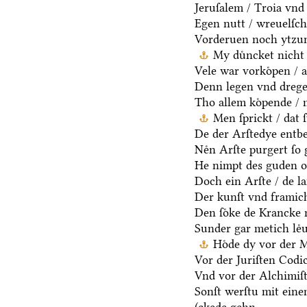
Jeruſalem / Troia vnd 
Egen nutt / wreuelſch 
Vorderuen noch ytzun
My duͤncket nicht 
Vele war vorkoͤpen / a
Denn legen vnd dregen
Tho allem koͤpende / 
Men ſprickt / dat 
De der Arſtedye entb
Neͤn Arſte purgert ſo 
He nimpt des guden oc
Doch ein Arſte / de la
Der kunſt vnd framich
Den ſoͤke de Krancke 
Sunder gar metich leͤu
Hoͤde dy vor der 
Vor der Juriſten Codic
Vnd vor der Alchimiſ
Sonſt werſtu mit ein