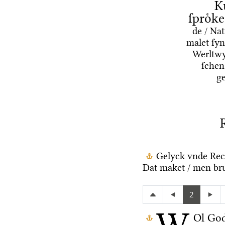
K
ſproͤk
de / Na
malet ſyn
Werltwy
ſchen
g
Gelyck vnde Rec
Dat maket / men bru
2
Ol Go