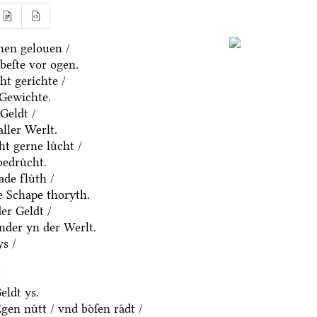
nen gelouen /
beſte vor ogen.
ht gerichte /
 Gewichte.
Geldt /
aller Werlt.
t gerne luͤcht /
edruͤcht.
de fluͤth /
e Schape thoryth.
er Geldt /
nder yn der Werlt.
s /
/
eldt ys.
en nuͤtt / vnd boͤſen raͤdt /