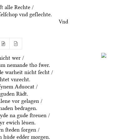
t alle Rechte /
ſelſchop vnd geſlechte.
Vnd
icht wer /
um nemande tho ſwer.
e warheit nicht ſecht /
htet vnrecht.
ſynem Aduocat /
guden Raͤdt.
allene vor gelagen /
chaden bedragen.
eyde na gude ſtreuen /
yr ewich leͤuen.
n ſteden ſorgen /
en huͤde edder morgen.