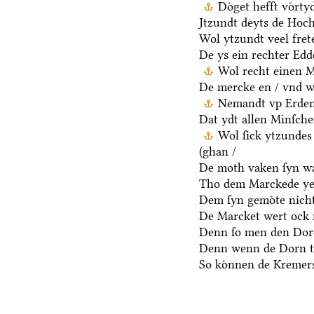
Doͤget hefft voͤrt
Jtzundt deyts de Hoch
Wol ytzundt veel fret
De ys ein rechter Ed
Wol recht einen M
De mercke en / vnd we
Nemandt vp Erden 
Dat ydt allen Minſche
Wol ſick ytzundes
(ghan /
De moth vaken ſyn wa
Tho dem Marckede ye
Dem ſyn gemoͤte nicht
De Marcket wert ock 
Denn ſo men den Dore
Denn wenn de Dorn t
So koͤnnen de Kremers