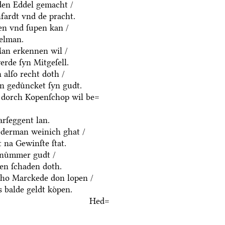
yden Eddel gemacht /
fardt vnd de pracht.
en vnd ſupen kan /
delman.
an erkennen wil /
rde ſyn Mitgeſell.
alſo recht doth /
n geduͤncket ſyn gudt.
 dorch Kopenſchop wil be=
rſeggent lan.
derman weinich ghat /
 na Gewinſte ſtat.
nuͤmmer gudt /
n ſchaden doth.
ho Marckede don lopen /
 balde geldt koͤpen.
Hed=