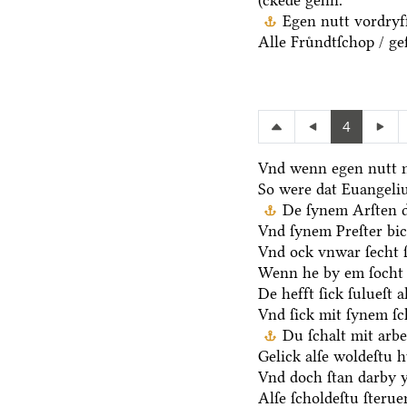
(ckede gehn.
Egen nutt vordryff
Alle Fruͤndtſchop / ge
4
Vnd wenn egen nutt n
So were dat Euangeli
De ſynem Arſten d
Vnd ſynem Preſter bic
Vnd ock vnwar ſecht 
Wenn he by em ſocht 
De hefft ſick ſulueſt 
Vnd ſick mit ſynem ſ
Du ſchalt mit arb
Gelick alſe woldeſtu h
Vnd doch ſtan darby y
Alſe ſcholdeſtu ſteru