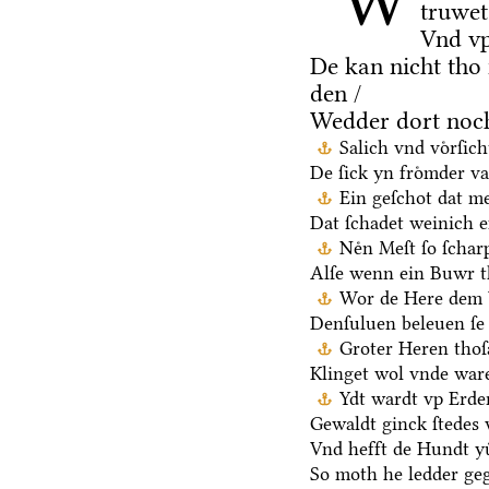
W
truwet
Vnd vp
De kan nicht tho
den /
Wedder dort noch
Salich vnd voͤrſic
De ſick yn froͤmder va
Ein geſchot dat me
Dat ſchadet weinich ef
Neͤn Meſt ſo ſchar
Alſe wenn ein Buwr 
Wor de Here dem V
Denſuluen beleuen ſe 
Groter Heren thoſ
Klinget wol vnde ware
Ydt wardt vp Erden
Gewaldt ginck ſtedes 
Vnd hefft de Hundt yu
So moth he ledder ge