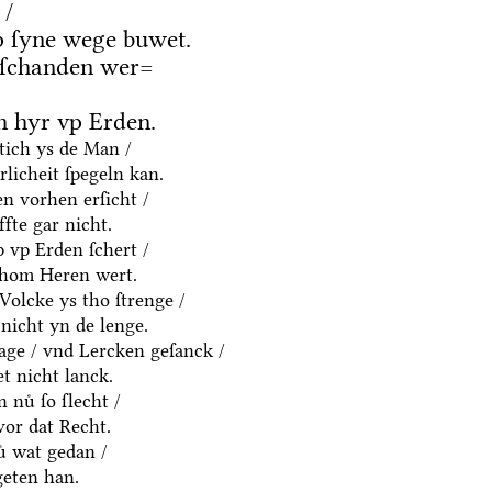
 /
 ſyne wege buwet.
 ſchanden wer=
 hyr vp Erden.
htich ys de Man /
rlicheit ſpegeln kan.
n vorhen erſicht /
fte gar nicht.
p vp Erden ſchert /
thom Heren wert.
olcke ys tho ſtrenge /
nicht yn de lenge.
age / vnd Lercken geſanck /
t nicht lanck.
 nuͤ ſo ſlecht /
vor dat Recht.
ͤ wat gedan /
geten han.