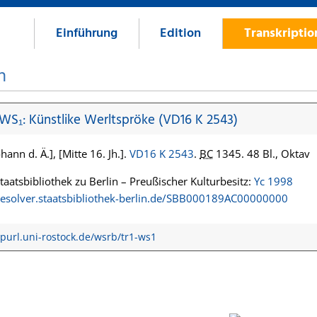
Einführung
Edition
Transkripti
n
 WS₁: Künstlike Werltspröke (VD16 K 2543)
hann d. Ä.], [Mitte 16. Jh.].
VD16 K 2543
.
BC
1345. 48 Bl., Oktav
Staatsbibliothek zu Berlin – Preußischer Kulturbesitz:
Yc 1998
/resolver.staatsbibliothek-berlin.de/SBB000189AC00000000
/purl.uni-rostock.de/wsrb/tr1-ws1