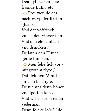
Den bytt vaken eine
froͤmde Luſs / etc.
Frouwen de des
nachtes vp der ſtraten
ghan /
Vnd dat voͤfftinck
vmme den vinger ſlan.
Vnd de vele dantzen
vnd drincken /
De laten den Hundt
gerne hincken.
Men ſehe ſick voͤr /
mit grotem flyte /
Dat ſick nen Minſche
an dem beſchyte.
De nichtes denn hoͤnen
vnd ſpotten kan /
Vnd wil vexeren einen
yederman.
Denn ſolcke loſe Luͤde