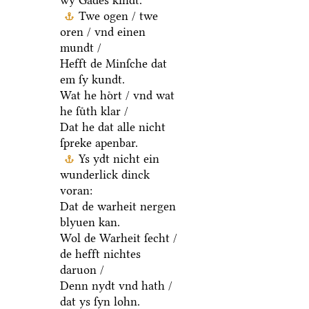
wy Gades kindt.
Twe ogen / twe
oren / vnd einen
mundt /
Hefft de Minſche dat
em ſy kundt.
Wat he hoͤrt / vnd wat
he ſuͤth klar /
Dat he dat alle nicht
ſpreke apenbar.
Ys ydt nicht ein
wunderlick dinck
voran:
Dat de warheit nergen
blyuen kan.
Wol de Warheit ſecht /
de hefft nichtes
daruon /
Denn nydt vnd hath /
dat ys ſyn lohn.