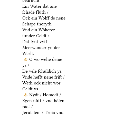
bedruͤcht.
Ein Water dat ane
ſchade fluͤth /
Ock ein Wolff de nene
Schape thoryth.
Vnd ein Woͤkerer
ſunder Geldt /
Dat ſynt vyff
Meerwonder yn der
Werlt.
O wo wehe deme
ys /
De vele ſchuͤldich ys.
Vnde hefft nene friſt /
Weth ock nicht wor
Geldt ys.
Nydt / Homodt /
Egen nuͤtt / vnd boͤſen
raͤdt /
Jeruſalem / Troia vnd