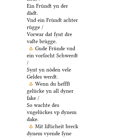
Ein Fruͤndt yn der
daͤdt.
Vnd ein Fruͤndt achter
ruͤgge /
Vorwar dat ſynt dre
vaſte bruͤgge.
Gude Fruͤnde vnd
ein vorſocht Schwerdt
/
Synt yn noͤden vele
Geldes werdt.
Wenn du heffſt
geluͤcke yn all dyner
ſake /
So wachte des
vngeluͤckes vp dynem
dake.
Mit liſticheit breck
dynem vyende ſyne