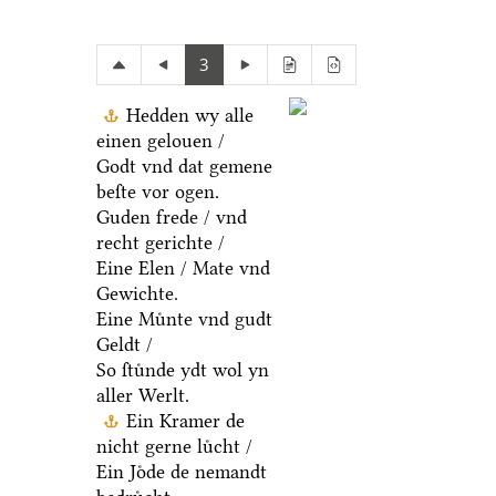
3
Hedden wy alle
einen gelouen /
Godt vnd dat gemene
beſte vor ogen.
Guden frede / vnd
recht gerichte /
Eine Elen / Mate vnd
Gewichte.
Eine Muͤnte vnd gudt
Geldt /
So ſtuͤnde ydt wol yn
aller Werlt.
Ein Kramer de
nicht gerne luͤcht /
Ein Joͤde de nemandt