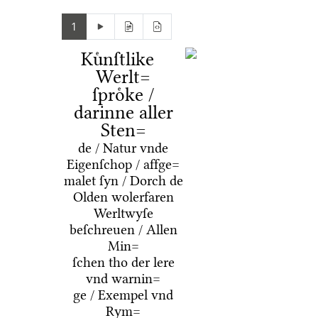
1
Kuͤnſtlike
Werlt=
ſproͤke /
darinne aller
Sten=
de / Natur vnde
Eigenſchop / affge=
malet ſyn / Dorch de
Olden wolerfaren
Werltwyſe
beſchreuen / Allen
Min=
ſchen tho der lere
vnd warnin=
ge / Exempel vnd
Rym=