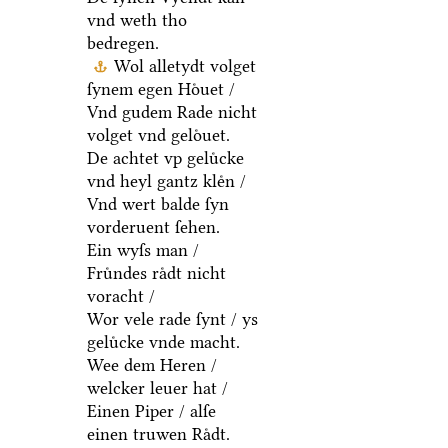
vnd weth tho
bedregen.
Wol alletydt volget
ſynem egen Hoͤuet /
Vnd gudem Rade nicht
volget vnd geloͤuet.
De achtet vp geluͤcke
vnd heyl gantz kleͤn /
Vnd wert balde ſyn
vorderuent ſehen.
Ein wyſs man /
Fruͤndes raͤdt nicht
voracht /
Wor vele rade ſynt / ys
geluͤcke vnde macht.
Wee dem Heren /
welcker leuer hat /
Einen Piper / alſe
einen truwen Raͤdt.