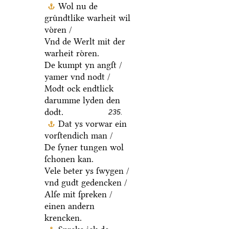
Wol nu de
gruͤndtlike warheit wil
voͤren /
Vnd de Werlt mit der
warheit roͤren.
De kumpt yn angſt /
yamer vnd nodt /
Modt ock endtlick
darumme lyden den
dodt.
235.
Dat ys vorwar ein
vorſtendich man /
De ſyner tungen wol
ſchonen kan.
Vele beter ys ſwygen /
vnd gudt gedencken /
Alſe mit ſpreken /
einen andern
krencken.