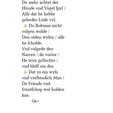
De mehr achtet der
Huͤnde vnd Voͤgel ſpyl /
Alſe dat he hebbe
gelerder Luͤde vyl.
Do Roboam nicht
volgen wolde /
Den olden wyſen / alſe
he ſcholde.
Vnd volgede den
Narren / do vorlor /
He teyn geſlechte /
vnd bleͤff ein dor.
Dat ys ein wyſs
vnd vorſtendich Man /
De Fruͤnde vnd
fruͤntſchop wol holden
kan.
Ge=