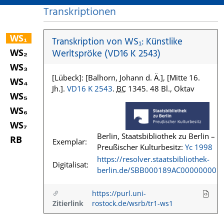
Transkriptionen
WS₁
Transkription von WS₁: Künstlike
WS₂
Werltspröke (VD16 K 2543)
WS₃
[Lübeck]: [Balhorn, Johann d. Ä.], [Mitte 16.
WS₄
Jh.].
VD16 K 2543
.
BC
1345. 48 Bl., Oktav
WS₅
WS₆
WS₇
Berlin, Staatsbibliothek zu Berlin –
RB
Exemplar:
Preußischer Kulturbesitz:
Yc 1998
https://resolver.staatsbibliothek-
Digitalisat:
berlin.de/SBB000189AC00000000
https://purl.uni-
Zitierlink
rostock.de/wsrb/tr1-ws1