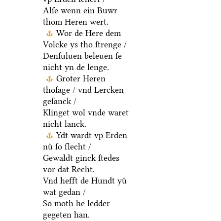
Alſe wenn ein Buwr
thom Heren wert.
Wor de Here dem
Volcke ys tho ſtrenge /
Denſuluen beleuen ſe
nicht yn de lenge.
Groter Heren
thoſage / vnd Lercken
geſanck /
Klinget wol vnde waret
nicht lanck.
Ydt wardt vp Erden
nuͤ ſo ſlecht /
Gewaldt ginck ſtedes
vor dat Recht.
Vnd hefft de Hundt yuͤ
wat gedan /
So moth he ledder
gegeten han.