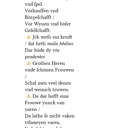
vnd ſpel.
Vorkauffen vnd
Boͤrgeſchafft /
Vor Wyuen vnd boͤſer
Geſelſchafft.
Jck weth ein krudt
/ dat heth
mala Mulier,
Dar hoͤde dy voͤr
prudenter.
Grothen Heren
vnde ſchoͤnen Frouwen
/
Schal men veel denen
vnd weinich truwen.
De dar hefft eine
Frouwe yunck van
yaren /
Da lathe ſe nicht vaken
vthmeyen varen.