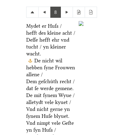
8
Mydet er Huſs /
hefft des kleine acht /
Deſſe hefft ehr vnd
tucht / yn kleiner
wacht.
De nicht wil
hebben ſyne Frouwen
allene /
Dem geſchuͤth recht /
dat ſe werde gemene.
De mit ſynem Wyue /
alletydt vele kyuet /
Vnd nicht gerne yn
ſynem Huſe blyuet.
Vnd nimpt vele Geſte
yn ſyn Huſs /