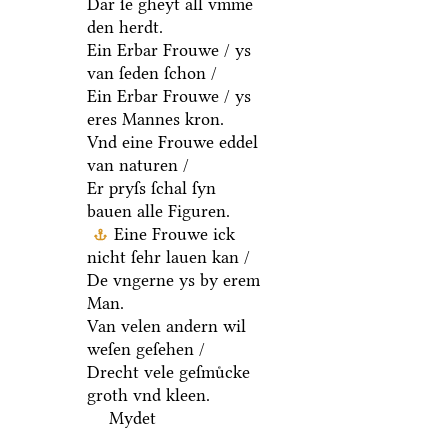
Dar ſe gheyt all vmme
den herdt.
Ein Erbar Frouwe / ys
van ſeden ſchon /
Ein Erbar Frouwe / ys
eres Mannes kron.
Vnd eine Frouwe eddel
van naturen /
Er pryſs ſchal ſyn
bauen alle Figuren.
Eine Frouwe ick
nicht ſehr lauen kan /
De vngerne ys by erem
Man.
Van velen andern wil
weſen geſehen /
Drecht vele geſmuͤcke
groth vnd kleen.
Mydet