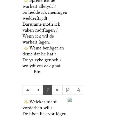
Spreke ick de
warheit alletydt /
So hedde ick mennigen
wedderſtrydt.
Darumme moth ick
vaken radtſlagen /
Wenn ick wil de
warheit ſagen.
Weme benoͤget an
deme dat he hat /
De ys ryke genoch /
wo ydt em ock ghat.
Ein
7
Welcker nicht
vorderben wil /
De hoͤde ſick vor loͤgen