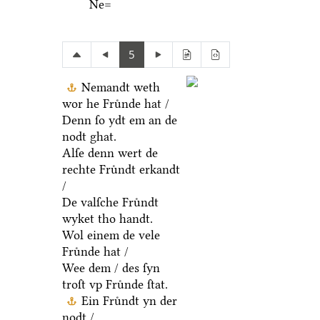
Ne=
5
Nemandt weth
wor he Fruͤnde hat /
Denn ſo ydt em an de
nodt ghat.
Alſe denn wert de
rechte Fruͤndt erkandt
/
De valſche Fruͤndt
wyket tho handt.
Wol einem de vele
Fruͤnde hat /
Wee dem / des ſyn
troſt vp Fruͤnde ſtat.
Ein Fruͤndt yn der
nodt /