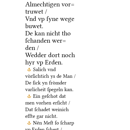
Almechtigen vor=
truwet /
Vnd vp ſyne wege
buwet.
De kan nicht tho
ſchanden wer=
den /
Wedder dort noch
hyr vp Erden.
Salich vnd
voͤrſichtich ys de Man /
De ſick yn froͤmder
varlicheit ſpegeln kan.
Ein geſchot dat
men vorhen erſicht /
Dat ſchadet weinich
effte gar nicht.
Neͤn Meſt ſo ſcharp
vp Erden ſchert /