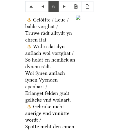
6
Geloͤffte / Leue /
balde vorghat /
Truwe raͤdt alltydt yn
ehren ſtat.
Wultu dat dyn
anſlach wol vortghat /
So holdt en hemlick an
dynem raͤdt.
Wol ſynen anſlach
ſynen Vyenden
apenbart /
Erlanget ſelden gudt
geluͤcke vnd woluart.
Gebruke nicht
auerige vnd vnnuͤtte
wordt /
Spotte nicht den einen