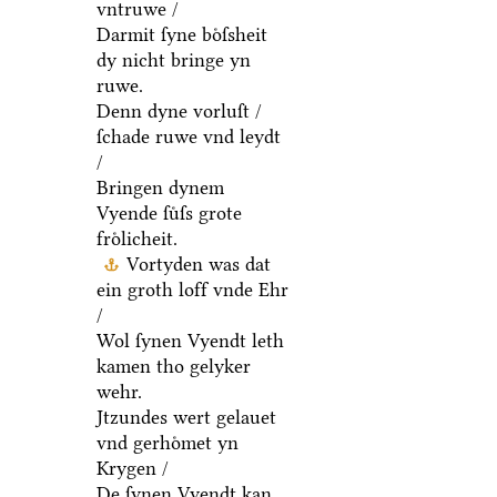
vntruwe /
Darmit ſyne boͤſsheit
dy nicht bringe yn
ruwe.
Denn dyne vorluſt /
ſchade ruwe vnd leydt
/
Bringen dynem
Vyende ſuͤſs grote
froͤlicheit.
Vortyden was dat
ein groth loff vnde Ehr
/
Wol ſynen Vyendt leth
kamen tho gelyker
wehr.
Jtzundes wert gelauet
vnd gerhoͤmet yn
Krygen /
De ſynen Vyendt kan