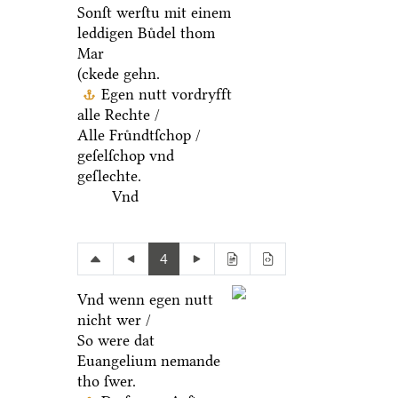
Sonſt werſtu mit einem
leddigen Buͤdel thom
Mar
(ckede gehn.
Egen nutt vordryfft
alle Rechte /
Alle Fruͤndtſchop /
geſelſchop vnd
geſlechte.
Vnd
4
Vnd wenn egen nutt
nicht wer /
So were dat
Euangelium nemande
tho ſwer.