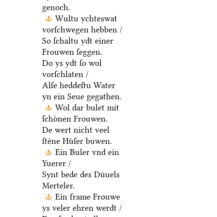
genoch.
Wultu ychteswat
vorſchwegen hebben /
So ſchaltu ydt einer
Frouwen ſeggen.
Do ys ydt ſo wol
vorſchlaten /
Alſe heddeſtu Water
yn ein Seue gegathen.
Wol dar bulet mit
ſchoͤnen Frouwen.
De wert nicht veel
ſteͤne Huͤſer buwen.
Ein Buler vnd ein
Yuerer /
Synt bede des Duͤuels
Merteler.
Ein frame Frouwe
ys veler ehren werdt /