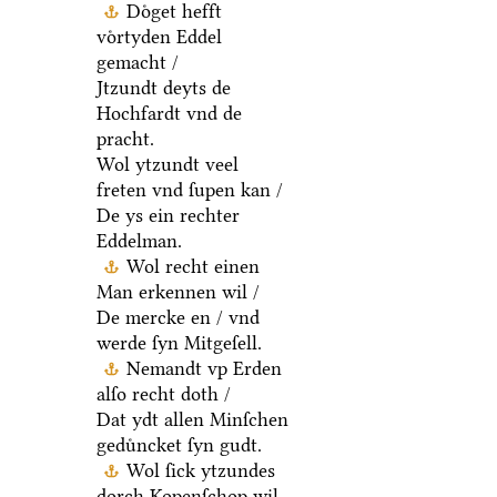
Doͤget hefft
voͤrtyden Eddel
gemacht /
Jtzundt deyts de
Hochfardt vnd de
pracht.
Wol ytzundt veel
freten vnd ſupen kan /
De ys ein rechter
Eddelman.
Wol recht einen
Man erkennen wil /
De mercke en / vnd
werde ſyn Mitgeſell.
Nemandt vp Erden
alſo recht doth /
Dat ydt allen Minſchen
geduͤncket ſyn gudt.
Wol ſick ytzundes
dorch Kopenſchop wil