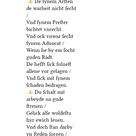
De ſynem Arſten
de warheit nicht ſecht
/
Vnd ſynem Preſter
bichtet vnrecht.
Vnd ock vnwar ſecht
ſynem Aduocat /
Wenn he by em ſocht
guden Raͤdt.
De hefft ſick ſulueſt
allene vor gelagen /
Vnd ſick mit ſynem
ſchaden bedragen.
Du ſchalt mit
arbeyde na gude
ſtreuen /
Gelick alſe woldeſtu
hyr ewich leͤuen.
Vnd doch ſtan darby
yn ſteden ſorgen /