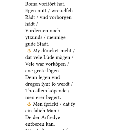
Roma vorſtoͤrt hat.
Egen nutt / wreuelſch
Raͤdt / vnd vorborgen
haͤdt /
Vorderuen noch
ytzunds / mennige
gude Stadt.
My duͤncket nicht /
dat vele Luͤde moͤgen /
Vele war vorkoͤpen /
ane grote loͤgen.
Denn legen vnd
dregen ſynt ſo werdt /
Tho allem koͤpende /
men erer begert.
Men ſprickt / dat ſy
ein ſalich Man /
De der Arſtedye
entberen kan.