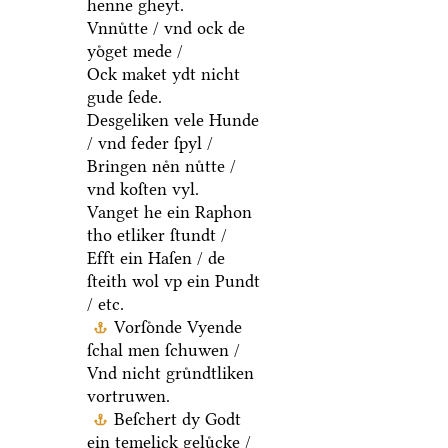
henne gheyt.
Vnnuͤtte / vnd ock de
yoͤget mede /
Ock maket ydt nicht
gude ſede.
Desgeliken vele Hunde
/ vnd feder ſpyl /
Bringen neͤn nuͤtte /
vnd koſten vyl.
Vanget he ein Raphon
tho etliker ſtundt /
Efft ein Haſen / de
ſteith wol vp ein Pundt
/ etc.
Vorſoͤnde Vyende
ſchal men ſchuwen /
Vnd nicht gruͤndtliken
vortruwen.
Beſchert dy Godt
ein temelick geluͤcke /