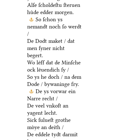
Alſe ſcholdeſtu ſteruen
huͤde edder morgen.
So ſchon ys
nemandt noch ſo werdt
/
De Dodt maket / dat
men ſyner nicht
begert.
Wo leͤff dat de Minſche
ock leͤuendich ſy /
So ys he doch / na dem
Dode / bywaninge fry.
De ys vorwar ein
Narre recht /
De veel vnkoſt an
yagent lecht.
Sick ſulueſt grothe
moͤye an deith /
De eddele tydt darmit