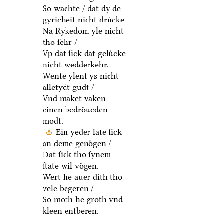
So wachte / dat dy de
gyricheit nicht druͤcke.
Na Rykedom yle nicht
tho ſehr /
Vp dat ſick dat geluͤcke
nicht wedderkehr.
Wente ylent ys nicht
alletydt gudt /
Vnd maket vaken
einen bedroͤueden
modt.
Ein yeder late ſick
an deme genoͤgen /
Dat ſick tho ſynem
ſtate wil voͤgen.
Wert he auer dith tho
vele begeren /
So moth he groth vnd
kleen entberen.