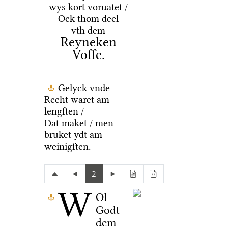
wys kort voruatet /
Ock thom deel
vth dem
Reyneken
Voſſe.
Gelyck vnde
Recht waret am
lengſten /
Dat maket / men
bruket ydt am
weinigſten.
2
W
Ol
Godt
dem