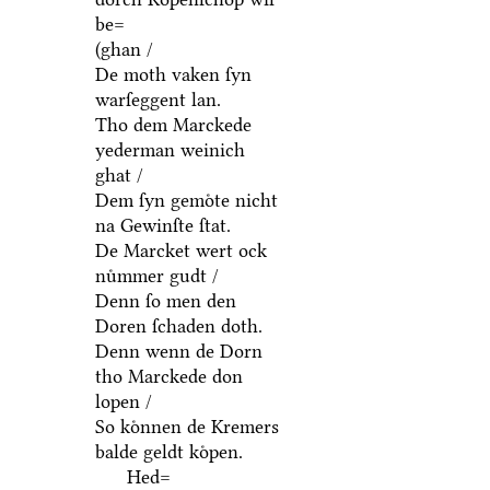
be=
(ghan /
De moth vaken ſyn
warſeggent lan.
Tho dem Marckede
yederman weinich
ghat /
Dem ſyn gemoͤte nicht
na Gewinſte ſtat.
De Marcket wert ock
nuͤmmer gudt /
Denn ſo men den
Doren ſchaden doth.
Denn wenn de Dorn
tho Marckede don
lopen /
So koͤnnen de Kremers
balde geldt koͤpen.
Hed=