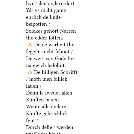
hyr / den andern dort.
Ydt ys nicht gantz
ehrlick de Luͤde
beſpotten /
Solckes gehoͤrt Narren
tho edder ſotten.
De de warheit tho
ſeggen nicht ſchont /
De wert van Gade hyr
na ewich belohnt.
De hilligen Schrifft
/ moth men billick
lauen /
Denn ſe ſweuet allen
Kuͤnſten bauen.
Wente alle andere
Kuͤnſte gebrecklick
ſynt /
Dorch deſſe / werden