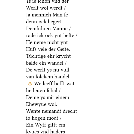
Ys ſe ſchoͤn vnd der
Werlt wol werdt /
Ja mennich Man ſe
denn ock begert.
Demſuluen Manne /
rade ick ock ynt beſte /
He neme nicht ynt
Huſs vele der Geſte.
Tuͤchtige ehr krycht
balde ein wandel /
De werlt ys nu vull
van ſolckem handel.
We leeff hefft wat
he leuen ſchal /
Deme ys mit einem
Ehewyue wol.
Wente nemandt drecht
ſo hogen modt /
Ein Wyff gifft em
kyues vnd haders