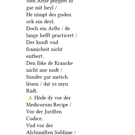
Neͤn Arſte purgert ſo
gar mit heyl /
He nimpt des guden
ock ein deyl.
Doch ein Arſte / de
lange hefft practicert /
Der kunſt vnd
framicheit nicht
entbert.
Den ſoͤke de Krancke
nicht ane nodt /
Sunder gar metich
leͤuen / dat ys myn
Raͤdt.
Hoͤde dy vor der
Medicorum Recipe /
Vor der Juriſten
Codice.
Vnd vor der
Alchimiſten Sublime /