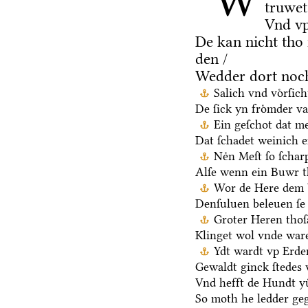
W
truwet
Vnd vp
De kan nicht tho
den /
Wedder dort noch
Salich vnd voͤrſic
De ſick yn froͤmder va
Ein geſchot dat me
Dat ſchadet weinich ef
Neͤn Meſt ſo ſchar
Alſe wenn ein Buwr 
Wor de Here dem V
Denſuluen beleuen ſe 
Groter Heren thoſ
Klinget wol vnde ware
Ydt wardt vp Erden
Gewaldt ginck ſtedes 
Vnd hefft de Hundt yu
So moth he ledder ge