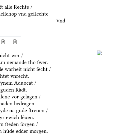
t alle Rechte /
ſelſchop vnd geſlechte.
Vnd
icht wer /
um nemande tho ſwer.
e warheit nicht ſecht /
htet vnrecht.
ſynem Aduocat /
guden Raͤdt.
allene vor gelagen /
chaden bedragen.
eyde na gude ſtreuen /
yr ewich leͤuen.
n ſteden ſorgen /
en huͤde edder morgen.