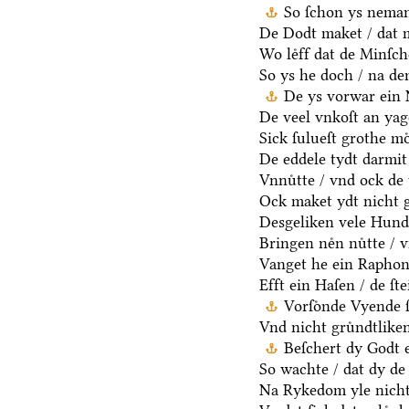
So ſchon ys neman
De Dodt maket / dat m
Wo leͤff dat de Minſch
So ys he doch / na d
De ys vorwar ein 
De veel vnkoſt an yag
Sick ſulueſt grothe mo
De eddele tydt darmit
Vnnuͤtte / vnd ock de 
Ock maket ydt nicht g
Desgeliken vele Hunde
Bringen neͤn nuͤtte / 
Vanget he ein Raphon 
Efft ein Haſen / de ſt
Vorſoͤnde Vyende 
Vnd nicht gruͤndtlike
Beſchert dy Godt e
So wachte / dat dy de 
Na Rykedom yle nicht 