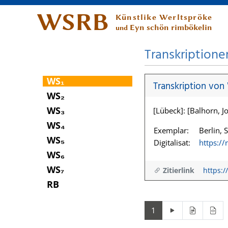
WSRB
Künstlike Werltspröke
Eyn schön rimbökelin
und
Transkriptione
WS₁
Transkription von
WS₂
WS₃
[Lübeck]: [Balhorn, Jo
WS₄
Exemplar:
Berlin, 
WS₅
Digitalisat:
https:/
WS₆
WS₇
Zitierlink
https:/
RB
1