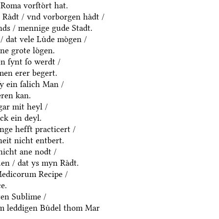
Roma vorſtoͤrt hat.
Raͤdt / vnd vorborgen haͤdt /
ds / mennige gude Stadt.
/ dat vele Luͤde moͤgen /
ne grote loͤgen.
 ſynt ſo werdt /
men erer begert.
ſy ein ſalich Man /
eren kan.
gar mit heyl /
k ein deyl.
nge hefft practicert /
eit nicht entbert.
nicht ane nodt /
en / dat ys myn Raͤdt.
Medicorum Recipe /
e.
ten Sublime /
em leddigen Buͤdel thom Mar