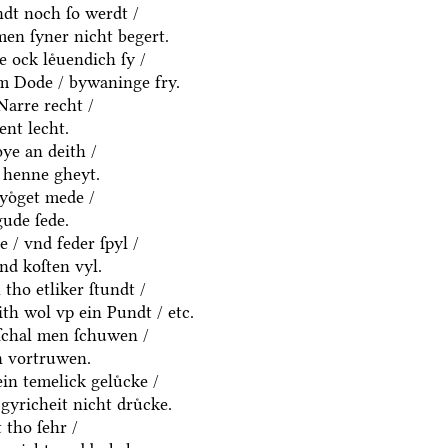
dt noch ſo werdt /
en ſyner nicht begert.
e ock leͤuendich ſy /
em Dode / bywaninge fry.
Narre recht /
ent lecht.
ͤye an deith /
 henne gheyt.
yoͤget mede /
ude ſede.
 / vnd feder ſpyl /
vnd koſten vyl.
tho etliker ſtundt /
eith wol vp ein Pundt / etc.
ſchal men ſchuwen /
n vortruwen.
in temelick geluͤcke /
gyricheit nicht druͤcke.
tho ſehr /