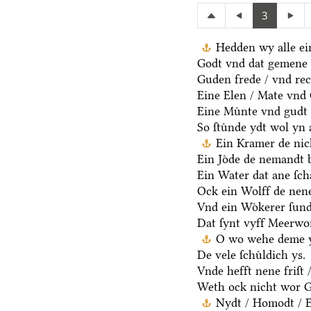
3
Hedden wy alle ei
Godt vnd dat gemene 
Guden frede / vnd rec
Eine Elen / Mate vnd
Eine Muͤnte vnd gudt 
So ſtuͤnde ydt wol yn 
Ein Kramer de nich
Ein Joͤde de nemandt b
Ein Water dat ane ſcha
Ock ein Wolff de nen
Vnd ein Woͤkerer ſund
Dat ſynt vyff Meerwo
O wo wehe deme y
De vele ſchuͤldich ys.
Vnde hefft nene friſt 
Weth ock nicht wor G
Nydt / Homodt / Eg