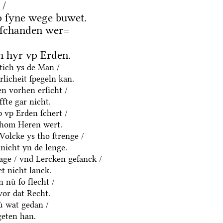
 /
 ſyne wege buwet.
 ſchanden wer=
 hyr vp Erden.
htich ys de Man /
rlicheit ſpegeln kan.
n vorhen erſicht /
fte gar nicht.
p vp Erden ſchert /
thom Heren wert.
olcke ys tho ſtrenge /
nicht yn de lenge.
age / vnd Lercken geſanck /
t nicht lanck.
 nuͤ ſo ſlecht /
vor dat Recht.
ͤ wat gedan /
geten han.