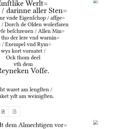
uͤnſtlike Werlt=
e / darinne aller Sten=
tur vnde Eigenſchop / affge=
 / Dorch de Olden wolerfaren
ſe beſchreuen / Allen Min=
 tho der lere vnd warnin=
e / Exempel vnd Rym=
wys kort voruatet /
Ock thom deel
vth dem
Reyneken Voſſe.
ht waret am lengſten /
ket ydt am weinigſten.
dt dem Almechtigen vor=