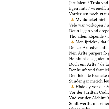
Jeruſalem / Troia vnd 
Egen nutt / wreuelſch 
Vorderuen noch ytzun
My duͤncket nicht 
Vele war vorkoͤpen / a
Denn legen vnd dregen
Tho allem koͤpende / 
Men ſprickt / dat 
De der Arſtedye entb
Neͤn Arſte purgert ſo 
He nimpt des guden oc
Doch ein Arſte / de la
Der kunſt vnd framich
Den ſoͤke de Krancke 
Sunder gar metich leͤu
Hoͤde dy vor der 
Vor der Juriſten Codic
Vnd vor der Alchimiſ
Sonſt werſtu mit ein