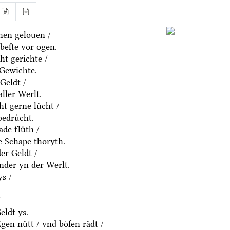
nen gelouen /
beſte vor ogen.
ht gerichte /
 Gewichte.
Geldt /
aller Werlt.
t gerne luͤcht /
edruͤcht.
de fluͤth /
e Schape thoryth.
er Geldt /
nder yn der Werlt.
s /
/
eldt ys.
en nuͤtt / vnd boͤſen raͤdt /