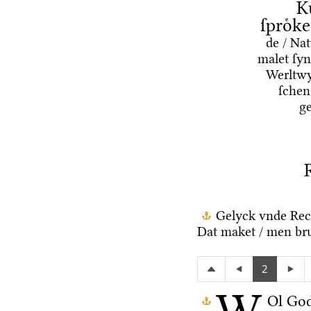
K
ſproͤk
de / Na
malet ſyn
Werltwy
ſchen
g
Gelyck vnde Rec
Dat maket / men bru
2
Ol Go