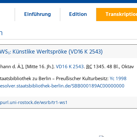
Einführung
Edition
Transkripti
n
 WS₁: Künstlike Werltspröke (VD16 K 2543)
hann d. Ä.], [Mitte 16. Jh.].
VD16 K 2543
.
BC
1345. 48 Bl., Oktav
Staatsbibliothek zu Berlin – Preußischer Kulturbesitz:
Yc 1998
/resolver.staatsbibliothek-berlin.de/SBB000189AC00000000
/purl.uni-rostock.de/wsrb/tr1-ws1