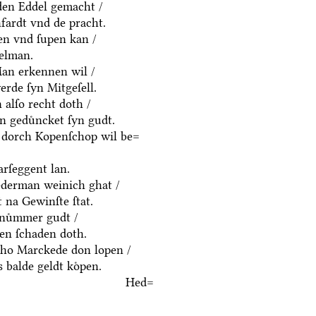
yden Eddel gemacht /
fardt vnd de pracht.
en vnd ſupen kan /
delman.
an erkennen wil /
rde ſyn Mitgeſell.
alſo recht doth /
n geduͤncket ſyn gudt.
 dorch Kopenſchop wil be=
rſeggent lan.
derman weinich ghat /
 na Gewinſte ſtat.
nuͤmmer gudt /
n ſchaden doth.
ho Marckede don lopen /
 balde geldt koͤpen.
Hed=