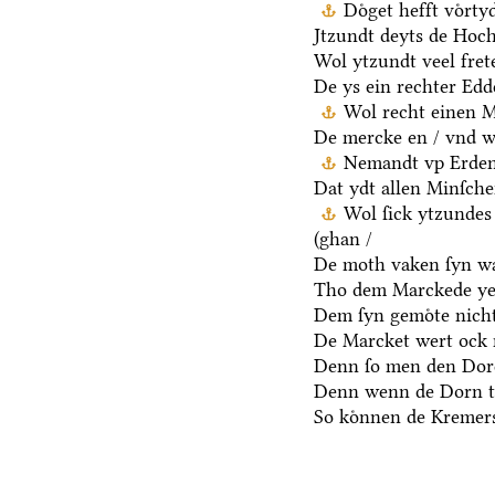
Doͤget hefft voͤrt
Jtzundt deyts de Hoch
Wol ytzundt veel fret
De ys ein rechter Ed
Wol recht einen M
De mercke en / vnd we
Nemandt vp Erden 
Dat ydt allen Minſche
Wol ſick ytzundes
(ghan /
De moth vaken ſyn wa
Tho dem Marckede ye
Dem ſyn gemoͤte nicht
De Marcket wert ock 
Denn ſo men den Dore
Denn wenn de Dorn t
So koͤnnen de Kremers