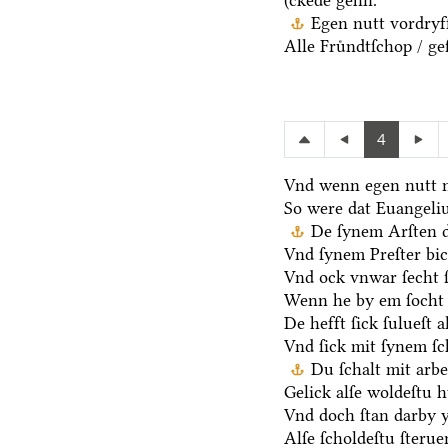
(ckede gehn.
Egen nutt vordryff
Alle Fruͤndtſchop / ge
4
Vnd wenn egen nutt n
So were dat Euangeli
De ſynem Arſten d
Vnd ſynem Preſter bic
Vnd ock vnwar ſecht 
Wenn he by em ſocht 
De hefft ſick ſulueſt 
Vnd ſick mit ſynem ſ
Du ſchalt mit arb
Gelick alſe woldeſtu h
Vnd doch ſtan darby y
Alſe ſcholdeſtu ſteru