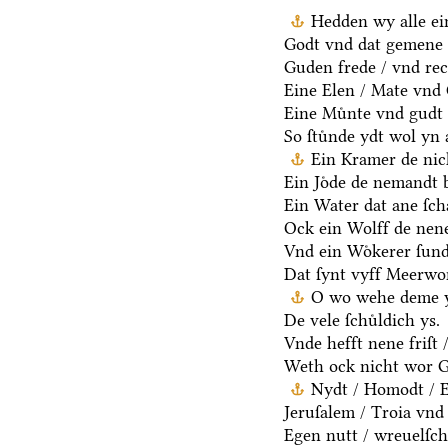
Hedden wy alle ei
Godt vnd dat gemene 
Guden frede / vnd rec
Eine Elen / Mate vnd
Eine Muͤnte vnd gudt 
So ſtuͤnde ydt wol yn 
Ein Kramer de nich
Ein Joͤde de nemandt b
Ein Water dat ane ſcha
Ock ein Wolff de nen
Vnd ein Woͤkerer ſund
Dat ſynt vyff Meerwo
O wo wehe deme y
De vele ſchuͤldich ys.
Vnde hefft nene friſt 
Weth ock nicht wor G
Nydt / Homodt / Eg
Jeruſalem / Troia vnd 
Egen nutt / wreuelſch 