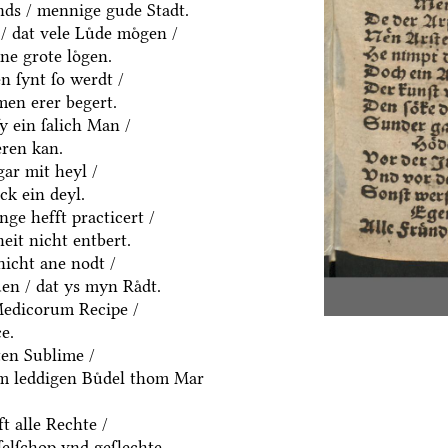
ds / mennige gude Stadt.
/ dat vele Luͤde moͤgen /
ne grote loͤgen.
 ſynt ſo werdt /
men erer begert.
ſy ein ſalich Man /
eren kan.
gar mit heyl /
k ein deyl.
nge hefft practicert /
eit nicht entbert.
nicht ane nodt /
en / dat ys myn Raͤdt.
Medicorum Recipe /
e.
ten Sublime /
em leddigen Buͤdel thom Mar
t alle Rechte /
ſelſchop vnd geſlechte.