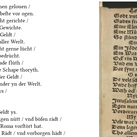
nen gelouen /
beſte vor ogen.
ht gerichte /
 Gewichte.
Geldt /
aller Werlt.
t gerne luͤcht /
edruͤcht.
de fluͤth /
e Schape thoryth.
er Geldt /
nder yn der Werlt.
s /
/
eldt ys.
en nuͤtt / vnd boͤſen raͤdt /
Roma vorſtoͤrt hat.
Raͤdt / vnd vorborgen haͤdt /