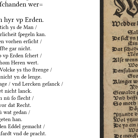
 ſchanden wer=
 hyr vp Erden.
htich ys de Man /
rlicheit ſpegeln kan.
n vorhen erſicht /
fte gar nicht.
p vp Erden ſchert /
thom Heren wert.
olcke ys tho ſtrenge /
nicht yn de lenge.
age / vnd Lercken geſanck /
t nicht lanck.
 nuͤ ſo ſlecht /
vor dat Recht.
ͤ wat gedan /
geten han.
yden Eddel gemacht /
fardt vnd de pracht.