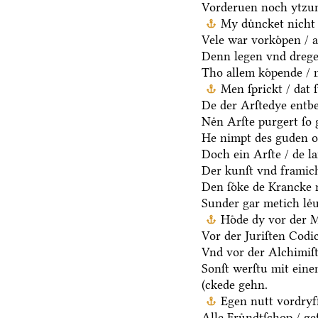
Vorderuen noch ytzun
My duͤncket nicht 
Vele war vorkoͤpen / a
Denn legen vnd dregen
Tho allem koͤpende / 
Men ſprickt / dat 
De der Arſtedye entb
Neͤn Arſte purgert ſo 
He nimpt des guden oc
Doch ein Arſte / de la
Der kunſt vnd framich
Den ſoͤke de Krancke 
Sunder gar metich leͤu
Hoͤde dy vor der 
Vor der Juriſten Codic
Vnd vor der Alchimiſ
Sonſt werſtu mit ein
(ckede gehn.
Egen nutt vordryff
Alle Fruͤndtſchop / ge