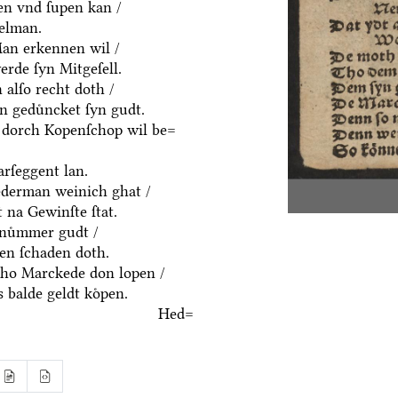
en vnd ſupen kan /
delman.
an erkennen wil /
rde ſyn Mitgeſell.
alſo recht doth /
n geduͤncket ſyn gudt.
 dorch Kopenſchop wil be=
rſeggent lan.
derman weinich ghat /
 na Gewinſte ſtat.
nuͤmmer gudt /
n ſchaden doth.
ho Marckede don lopen /
 balde geldt koͤpen.
Hed=