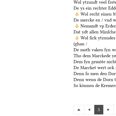
Wol ytzundt veel fret
De ys ein rechter Ed
Wol recht einen M
De mercke en / vnd we
Nemandt vp Erden 
Dat ydt allen Minſche
Wol ſick ytzundes
(ghan /
De moth vaken ſyn wa
Tho dem Marckede ye
Dem ſyn gemoͤte nicht
De Marcket wert ock 
Denn ſo men den Dore
Denn wenn de Dorn t
So koͤnnen de Kremers
3