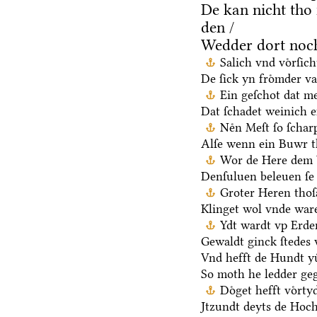
De kan nicht tho
den /
Wedder dort noch
Salich vnd voͤrſic
De ſick yn froͤmder va
Ein geſchot dat me
Dat ſchadet weinich ef
Neͤn Meſt ſo ſchar
Alſe wenn ein Buwr 
Wor de Here dem V
Denſuluen beleuen ſe 
Groter Heren thoſ
Klinget wol vnde ware
Ydt wardt vp Erden
Gewaldt ginck ſtedes 
Vnd hefft de Hundt yu
So moth he ledder ge
Doͤget hefft voͤrt
Jtzundt deyts de Hoch