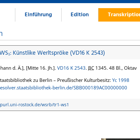
Einführung
Edition
Transkripti
n
 WS₁: Künstlike Werltspröke (VD16 K 2543)
hann d. Ä.], [Mitte 16. Jh.].
VD16 K 2543
.
BC
1345. 48 Bl., Oktav
Staatsbibliothek zu Berlin – Preußischer Kulturbesitz:
Yc 1998
/resolver.staatsbibliothek-berlin.de/SBB000189AC00000000
/purl.uni-rostock.de/wsrb/tr1-ws1