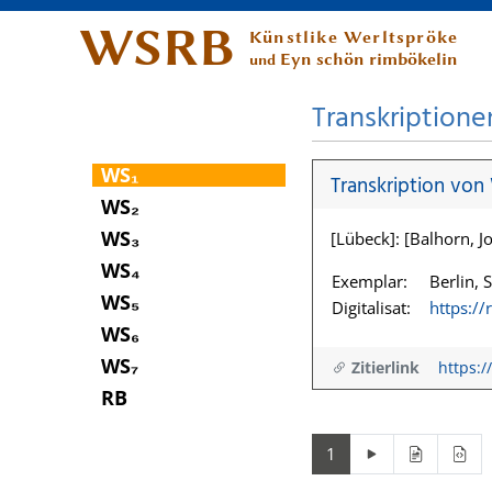
WSRB
Künstlike Werltspröke
Eyn schön rimbökelin
und
Transkriptione
WS₁
Transkription von
WS₂
WS₃
[Lübeck]: [Balhorn, Jo
WS₄
Exemplar:
Berlin, 
WS₅
Digitalisat:
https:/
WS₆
WS₇
Zitierlink
https:/
RB
1