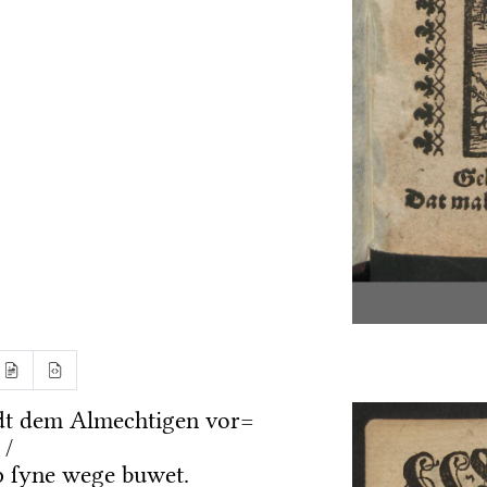
dt dem Almechtigen vor=
 /
 ſyne wege buwet.