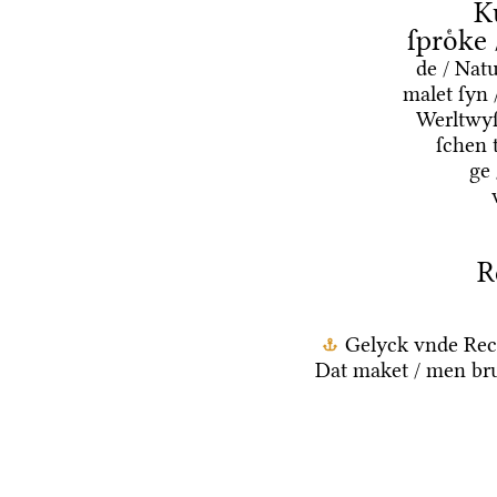
K
ſproͤke
de / Nat
malet ſyn 
Werltwyſ
ſchen 
ge
R
Gelyck vnde Rec
Dat maket / men bru