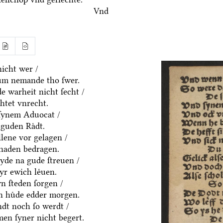
Vnd
icht wer /
um nemande tho ſwer.
e warheit nicht ſecht /
htet vnrecht.
ſynem Aduocat /
guden Raͤdt.
allene vor gelagen /
chaden bedragen.
eyde na gude ſtreuen /
yr ewich leͤuen.
n ſteden ſorgen /
en huͤde edder morgen.
dt noch ſo werdt /
en ſyner nicht begert.