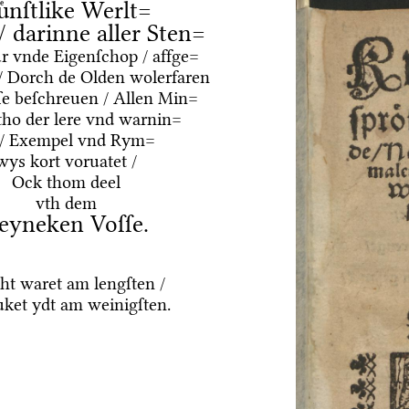
uͤnſtlike Werlt=
 / darinne aller Sten=
ur vnde Eigenſchop / affge=
/ Dorch de Olden wolerfaren
e beſchreuen / Allen Min=
tho der lere vnd warnin=
 / Exempel vnd Rym=
wys kort voruatet /
Ock thom deel
vth dem
eyneken Voſſe.
ht waret am lengſten /
ket ydt am weinigſten.