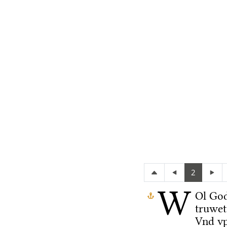
2
W
Ol Go
truwet
Vnd vp