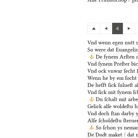
4
Vnd wenn egen nutt n
So were dat Euangeli
De ſynem Arſten d
Vnd ſynem Preſter bic
Vnd ock vnwar ſecht 
Wenn he by em ſocht 
De hefft ſick ſulueſt 
Vnd ſick mit ſynem ſ
Du ſchalt mit arb
Gelick alſe woldeſtu h
Vnd doch ſtan darby y
Alſe ſcholdeſtu ſteru
So ſchon ys neman
De Dodt maket / dat m