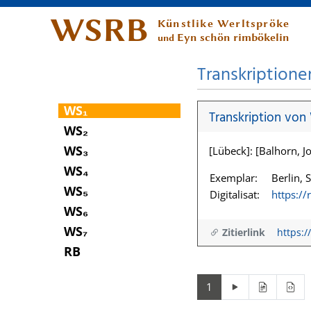
WSRB
Künstlike Werltspröke
Eyn schön rimbökelin
und
Transkriptione
WS₁
Transkription von
WS₂
WS₃
[Lübeck]: [Balhorn, Jo
WS₄
Exemplar:
Berlin, 
WS₅
Digitalisat:
https:/
WS₆
WS₇
Zitierlink
https:/
RB
1