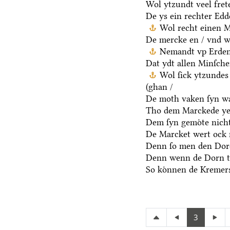
Wol ytzundt veel fret
De ys ein rechter Ed
Wol recht einen M
De mercke en / vnd we
Nemandt vp Erden 
Dat ydt allen Minſche
Wol ſick ytzundes
(ghan /
De moth vaken ſyn wa
Tho dem Marckede ye
Dem ſyn gemoͤte nicht
De Marcket wert ock 
Denn ſo men den Dore
Denn wenn de Dorn t
So koͤnnen de Kremers
3