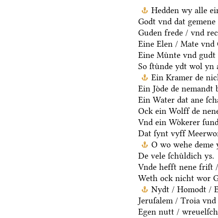
Hedden wy alle ei
Godt vnd dat gemene 
Guden frede / vnd rec
Eine Elen / Mate vnd
Eine Muͤnte vnd gudt 
So ſtuͤnde ydt wol yn 
Ein Kramer de nich
Ein Joͤde de nemandt b
Ein Water dat ane ſcha
Ock ein Wolff de nen
Vnd ein Woͤkerer ſund
Dat ſynt vyff Meerwo
O wo wehe deme y
De vele ſchuͤldich ys.
Vnde hefft nene friſt 
Weth ock nicht wor G
Nydt / Homodt / Eg
Jeruſalem / Troia vnd 
Egen nutt / wreuelſch 