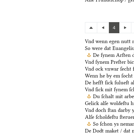
4
Vnd wenn egen nutt n
So were dat Euangeli
De ſynem Arſten d
Vnd ſynem Preſter bic
Vnd ock vnwar ſecht 
Wenn he by em ſocht 
De hefft ſick ſulueſt 
Vnd ſick mit ſynem ſ
Du ſchalt mit arb
Gelick alſe woldeſtu h
Vnd doch ſtan darby y
Alſe ſcholdeſtu ſteru
So ſchon ys neman
De Dodt maket / dat m