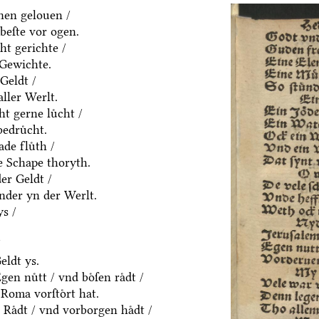
nen gelouen /
beſte vor ogen.
ht gerichte /
 Gewichte.
Geldt /
aller Werlt.
t gerne luͤcht /
edruͤcht.
de fluͤth /
e Schape thoryth.
er Geldt /
nder yn der Werlt.
s /
/
eldt ys.
en nuͤtt / vnd boͤſen raͤdt /
Roma vorſtoͤrt hat.
Raͤdt / vnd vorborgen haͤdt /