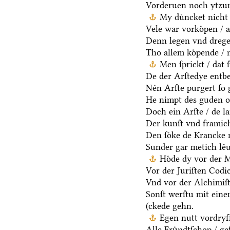
Vorderuen noch ytzun
My duͤncket nicht 
Vele war vorkoͤpen / a
Denn legen vnd dregen
Tho allem koͤpende / 
Men ſprickt / dat 
De der Arſtedye entb
Neͤn Arſte purgert ſo 
He nimpt des guden oc
Doch ein Arſte / de la
Der kunſt vnd framich
Den ſoͤke de Krancke 
Sunder gar metich leͤu
Hoͤde dy vor der 
Vor der Juriſten Codic
Vnd vor der Alchimiſ
Sonſt werſtu mit ein
(ckede gehn.
Egen nutt vordryff
Alle Fruͤndtſchop / ge