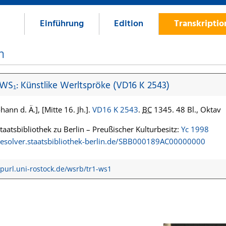
Einführung
Edition
Transkripti
n
 WS₁: Künstlike Werltspröke (VD16 K 2543)
hann d. Ä.], [Mitte 16. Jh.].
VD16 K 2543
.
BC
1345. 48 Bl., Oktav
Staatsbibliothek zu Berlin – Preußischer Kulturbesitz:
Yc 1998
/resolver.staatsbibliothek-berlin.de/SBB000189AC00000000
/purl.uni-rostock.de/wsrb/tr1-ws1