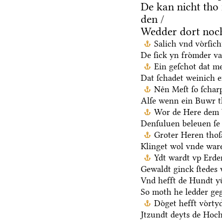
De kan nicht tho
den /
Wedder dort noch
Salich vnd voͤrſic
De ſick yn froͤmder va
Ein geſchot dat me
Dat ſchadet weinich ef
Neͤn Meſt ſo ſchar
Alſe wenn ein Buwr 
Wor de Here dem V
Denſuluen beleuen ſe 
Groter Heren thoſ
Klinget wol vnde ware
Ydt wardt vp Erden
Gewaldt ginck ſtedes 
Vnd hefft de Hundt yu
So moth he ledder ge
Doͤget hefft voͤrt
Jtzundt deyts de Hoch