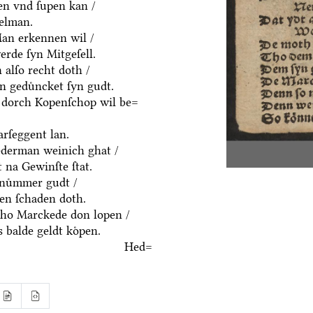
en vnd ſupen kan /
delman.
an erkennen wil /
rde ſyn Mitgeſell.
alſo recht doth /
n geduͤncket ſyn gudt.
 dorch Kopenſchop wil be=
rſeggent lan.
derman weinich ghat /
 na Gewinſte ſtat.
nuͤmmer gudt /
n ſchaden doth.
ho Marckede don lopen /
 balde geldt koͤpen.
Hed=