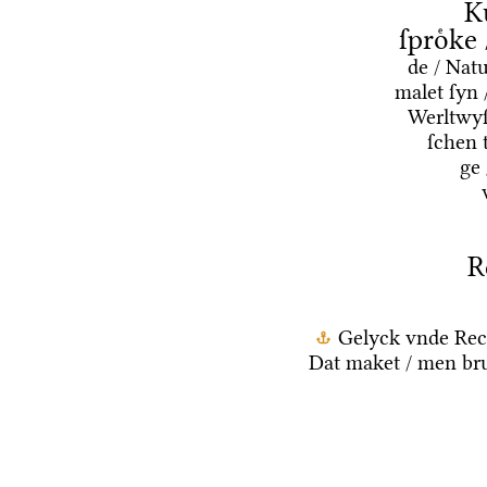
K
ſproͤke
de / Nat
malet ſyn 
Werltwyſ
ſchen 
ge
R
Gelyck vnde Rec
Dat maket / men bru