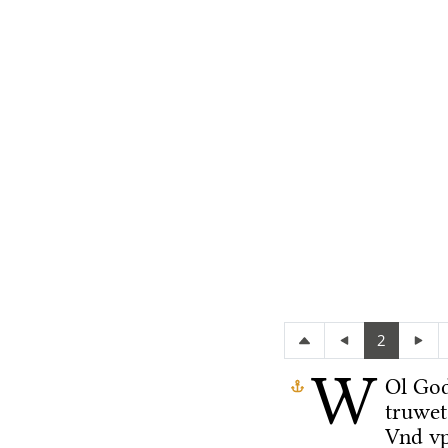
2
W
Ol Go
truwet
Vnd vp