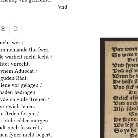
Vnd
icht wer /
um nemande tho ſwer.
e warheit nicht ſecht /
htet vnrecht.
ſynem Aduocat /
guden Raͤdt.
allene vor gelagen /
chaden bedragen.
eyde na gude ſtreuen /
yr ewich leͤuen.
n ſteden ſorgen /
en huͤde edder morgen.
dt noch ſo werdt /
en ſyner nicht begert.