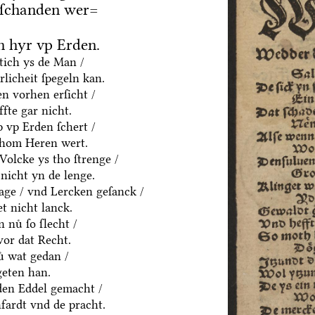
 ſchanden wer=
 hyr vp Erden.
htich ys de Man /
rlicheit ſpegeln kan.
n vorhen erſicht /
fte gar nicht.
p vp Erden ſchert /
thom Heren wert.
olcke ys tho ſtrenge /
nicht yn de lenge.
age / vnd Lercken geſanck /
t nicht lanck.
 nuͤ ſo ſlecht /
vor dat Recht.
ͤ wat gedan /
geten han.
yden Eddel gemacht /
fardt vnd de pracht.