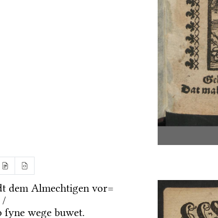
dt dem Almechtigen vor=
 /
 ſyne wege buwet.