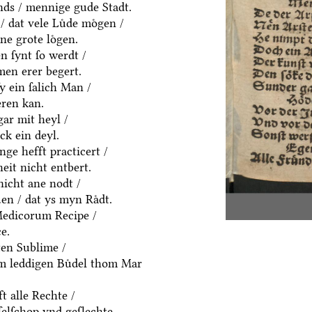
ds / mennige gude Stadt.
/ dat vele Luͤde moͤgen /
ne grote loͤgen.
 ſynt ſo werdt /
men erer begert.
ſy ein ſalich Man /
eren kan.
gar mit heyl /
k ein deyl.
nge hefft practicert /
eit nicht entbert.
nicht ane nodt /
en / dat ys myn Raͤdt.
Medicorum Recipe /
e.
ten Sublime /
em leddigen Buͤdel thom Mar
t alle Rechte /
ſelſchop vnd geſlechte.