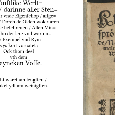
uͤnſtlike Werlt=
 / darinne aller Sten=
ur vnde Eigenſchop / affge=
/ Dorch de Olden wolerfaren
e beſchreuen / Allen Min=
tho der lere vnd warnin=
 / Exempel vnd Rym=
wys kort voruatet /
Ock thom deel
vth dem
eyneken Voſſe.
ht waret am lengſten /
ket ydt am weinigſten.