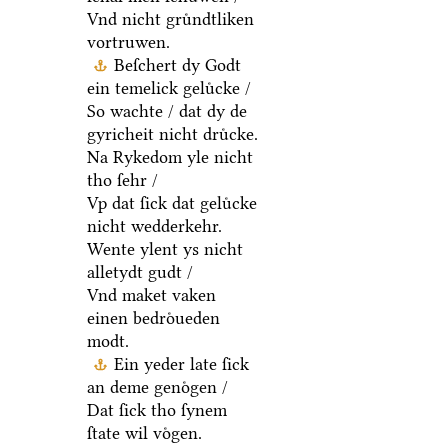
Vnd nicht gruͤndtliken
vortruwen.
Beſchert dy Godt
ein temelick geluͤcke /
So wachte / dat dy de
gyricheit nicht druͤcke.
Na Rykedom yle nicht
tho ſehr /
Vp dat ſick dat geluͤcke
nicht wedderkehr.
Wente ylent ys nicht
alletydt gudt /
Vnd maket vaken
einen bedroͤueden
modt.
Ein yeder late ſick
an deme genoͤgen /
Dat ſick tho ſynem
ſtate wil voͤgen.