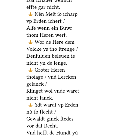
Dat ſchadet weinich
effte gar nicht.
Neͤn Meſt ſo ſcharp
vp Erden ſchert /
Alſe wenn ein Buwr
thom Heren wert.
Wor de Here dem
Volcke ys tho ſtrenge /
Denſuluen beleuen ſe
nicht yn de lenge.
Groter Heren
thoſage / vnd Lercken
geſanck /
Klinget wol vnde waret
nicht lanck.
Ydt wardt vp Erden
nuͤ ſo ſlecht /
Gewaldt ginck ſtedes
vor dat Recht.
Vnd hefft de Hundt yuͤ