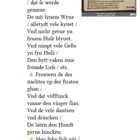
/ dat ſe werde
gemene.
De mit ſynem Wyue
/ alletydt vele kyuet /
Vnd nicht gerne yn
ſynem Huſe blyuet.
Vnd nimpt vele Geſte
yn ſyn Huſs /
Den bytt vaken eine
froͤmde Luſs / etc.
Frouwen de des
nachtes vp der ſtraten
ghan /
Vnd dat voͤfftinck
vmme den vinger ſlan.
Vnd de vele dantzen
vnd drincken /
De laten den Hundt
gerne hincken.
Men ſehe ſick voͤr /