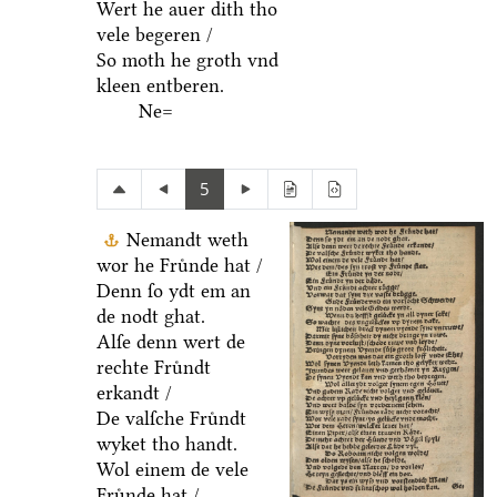
Wert he auer dith tho
vele begeren /
So moth he groth vnd
kleen entberen.
Ne=
5
Nemandt weth
wor he Fruͤnde hat /
Denn ſo ydt em an
de nodt ghat.
Alſe denn wert de
rechte Fruͤndt
erkandt /
De valſche Fruͤndt
wyket tho handt.
Wol einem de vele
Fruͤnde hat /