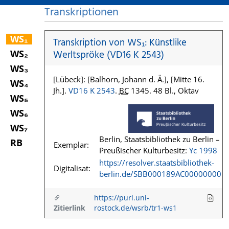
Transkriptionen
WS₁
Transkription von WS₁: Künstlike
WS₂
Werltspröke (VD16 K 2543)
WS₃
[Lübeck]: [Balhorn, Johann d. Ä.], [Mitte 16.
WS₄
Jh.].
VD16 K 2543
.
BC
1345. 48 Bl., Oktav
WS₅
WS₆
WS₇
Berlin, Staatsbibliothek zu Berlin –
RB
Exemplar:
Preußischer Kulturbesitz:
Yc 1998
https://resolver.staatsbibliothek-
Digitalisat:
berlin.de/SBB000189AC00000000
https://purl.uni-
Zitierlink
rostock.de/wsrb/tr1-ws1