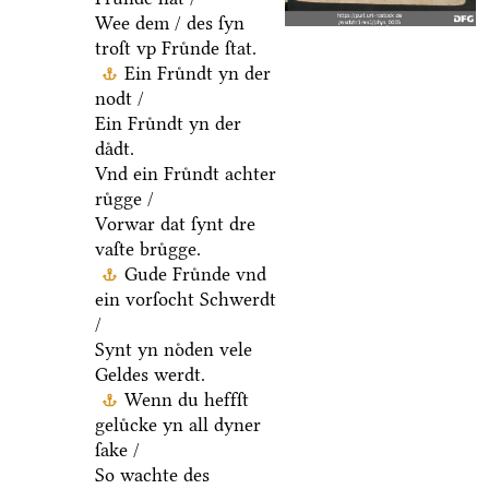
Wee dem / des ſyn
troſt vp Fruͤnde ſtat.
Ein Fruͤndt yn der
nodt /
Ein Fruͤndt yn der
daͤdt.
Vnd ein Fruͤndt achter
ruͤgge /
Vorwar dat ſynt dre
vaſte bruͤgge.
Gude Fruͤnde vnd
ein vorſocht Schwerdt
/
Synt yn noͤden vele
Geldes werdt.
Wenn du heffſt
geluͤcke yn all dyner
ſake /
So wachte des