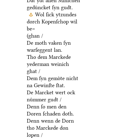
Dat ydt allen Minſchen
geduͤncket ſyn gudt.
Wol ſick ytzundes
dorch Kopenſchop wil
be=
(ghan /
De moth vaken ſyn
warſeggent lan.
Tho dem Marckede
yederman weinich
ghat /
Dem ſyn gemoͤte nicht
na Gewinſte ſtat.
De Marcket wert ock
nuͤmmer gudt /
Denn ſo men den
Doren ſchaden doth.
Denn wenn de Dorn
tho Marckede don
lopen /