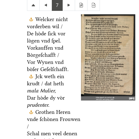
7
Welcker nicht
vorderben wil /
De hoͤde ſick vor
loͤgen vnd ſpel.
Vorkauffen vnd
Boͤrgeſchafft /
Vor Wyuen vnd
boͤſer Geſelſchafft.
Jck weth ein
krudt / dat heth
mala Mulier,
Dar hoͤde dy voͤr
prudenter.
Grothen Heren
vnde ſchoͤnen Frouwen
/
Schal men veel denen