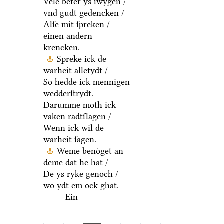
Vele beter ys ſwygen /
vnd gudt gedencken /
Alſe mit ſpreken /
einen andern
krencken.
Spreke ick de
warheit alletydt /
So hedde ick mennigen
wedderſtrydt.
Darumme moth ick
vaken radtſlagen /
Wenn ick wil de
warheit ſagen.
Weme benoͤget an
deme dat he hat /
De ys ryke genoch /
wo ydt em ock ghat.
Ein