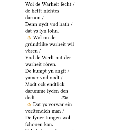
Wol de Warheit ſecht /
de hefft nichtes
daruon /
Denn nydt vnd hath /
dat ys ſyn lohn.
Wol nu de
gruͤndtlike warheit wil
voͤren /
Vnd de Werlt mit der
warheit roͤren.
De kumpt yn angſt /
yamer vnd nodt /
Modt ock endtlick
darumme lyden den
dodt.
235.
Dat ys vorwar ein
vorſtendich man /
De ſyner tungen wol
ſchonen kan.