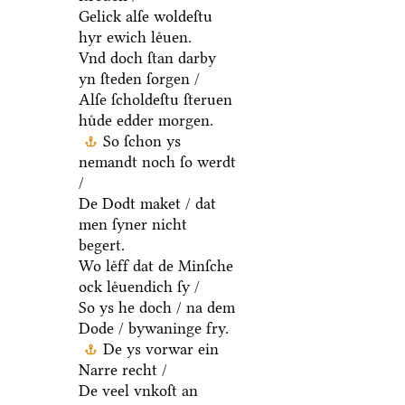
Gelick alſe woldeſtu
hyr ewich leͤuen.
Vnd doch ſtan darby
yn ſteden ſorgen /
Alſe ſcholdeſtu ſteruen
huͤde edder morgen.
So ſchon ys
nemandt noch ſo werdt
/
De Dodt maket / dat
men ſyner nicht
begert.
Wo leͤff dat de Minſche
ock leͤuendich ſy /
So ys he doch / na dem
Dode / bywaninge fry.
De ys vorwar ein
Narre recht /
De veel vnkoſt an