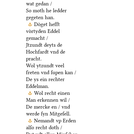
wat gedan /
So moth he ledder
gegeten han.
Doͤget hefft
voͤrtyden Eddel
gemacht /
Jtzundt deyts de
Hochfardt vnd de
pracht.
Wol ytzundt veel
freten vnd ſupen kan /
De ys ein rechter
Eddelman.
Wol recht einen
Man erkennen wil /
De mercke en / vnd
werde ſyn Mitgeſell.
Nemandt vp Erden
alſo recht doth /