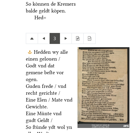
So koͤnnen de Kremers
balde geldt koͤpen.
Hed=
3
Hedden wy alle
einen gelouen /
Godt vnd dat
gemene beſte vor
ogen.
Guden frede / vnd
recht gerichte /
Eine Elen / Mate vnd
Gewichte.
Eine Muͤnte vnd
gudt Geldt /
So ſtuͤnde ydt wol yn