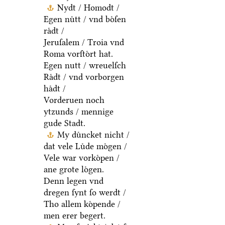
Nydt / Homodt /
Egen nuͤtt / vnd boͤſen
raͤdt /
Jeruſalem / Troia vnd
Roma vorſtoͤrt hat.
Egen nutt / wreuelſch
Raͤdt / vnd vorborgen
haͤdt /
Vorderuen noch
ytzunds / mennige
gude Stadt.
My duͤncket nicht /
dat vele Luͤde moͤgen /
Vele war vorkoͤpen /
ane grote loͤgen.
Denn legen vnd
dregen ſynt ſo werdt /
Tho allem koͤpende /
men erer begert.