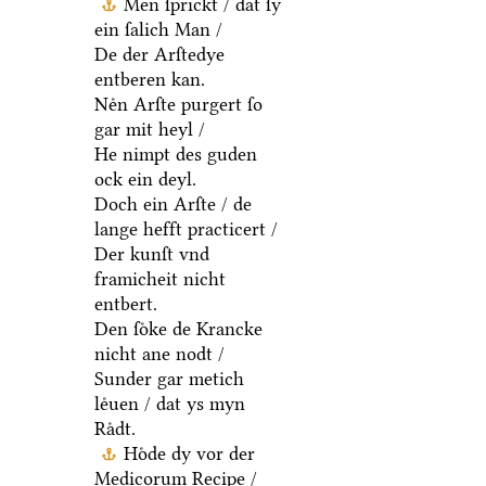
Men ſprickt / dat ſy
ein ſalich Man /
De der Arſtedye
entberen kan.
Neͤn Arſte purgert ſo
gar mit heyl /
He nimpt des guden
ock ein deyl.
Doch ein Arſte / de
lange hefft practicert /
Der kunſt vnd
framicheit nicht
entbert.
Den ſoͤke de Krancke
nicht ane nodt /
Sunder gar metich
leͤuen / dat ys myn
Raͤdt.
Hoͤde dy vor der
Medicorum Recipe /