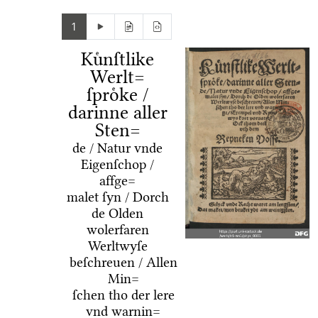
1
Kuͤnſtlike
Werlt=
ſproͤke /
darinne aller
Sten=
de / Natur vnde
Eigenſchop /
affge=
malet ſyn / Dorch
de Olden
wolerfaren
Werltwyſe
beſchreuen / Allen
Min=
ſchen tho der lere
vnd warnin=