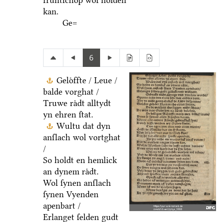
fruͤntſchop wol holden
kan.
Ge=
6
Geloͤffte / Leue /
balde vorghat /
Truwe raͤdt alltydt
yn ehren ſtat.
Wultu dat dyn
anſlach wol vortghat
/
So holdt en hemlick
an dynem raͤdt.
Wol ſynen anſlach
ſynen Vyenden
apenbart /
Erlanget ſelden gudt