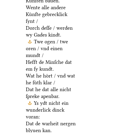
Kuͤnſten bauen.
Wente alle andere
Kuͤnſte gebrecklick
ſynt /
Dorch deſſe / werden
wy Gades kindt.
Twe ogen / twe
oren / vnd einen
mundt /
Hefft de Minſche dat
em ſy kundt.
Wat he hoͤrt / vnd wat
he ſuͤth klar /
Dat he dat alle nicht
ſpreke apenbar.
Ys ydt nicht ein
wunderlick dinck
voran:
Dat de warheit nergen
blyuen kan.