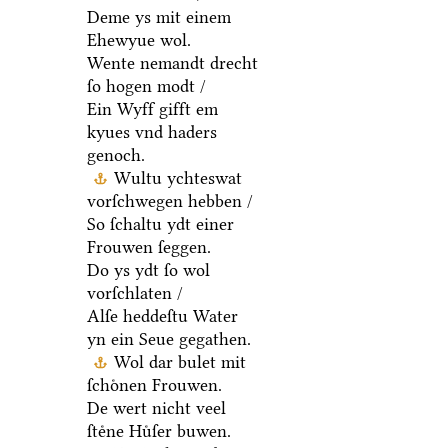
Deme ys mit einem
Ehewyue wol.
Wente nemandt drecht
ſo hogen modt /
Ein Wyff gifft em
kyues vnd haders
genoch.
Wultu ychteswat
vorſchwegen hebben /
So ſchaltu ydt einer
Frouwen ſeggen.
Do ys ydt ſo wol
vorſchlaten /
Alſe heddeſtu Water
yn ein Seue gegathen.
Wol dar bulet mit
ſchoͤnen Frouwen.
De wert nicht veel
ſteͤne Huͤſer buwen.