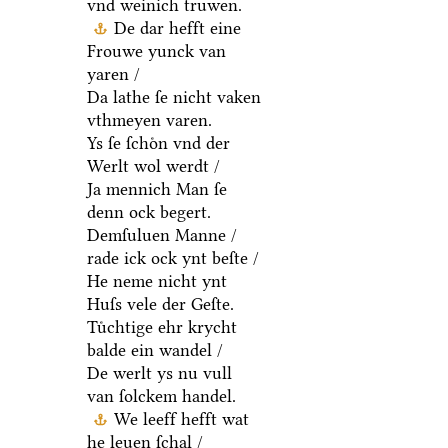
vnd weinich truwen.
De dar hefft eine
Frouwe yunck van
yaren /
Da lathe ſe nicht vaken
vthmeyen varen.
Ys ſe ſchoͤn vnd der
Werlt wol werdt /
Ja mennich Man ſe
denn ock begert.
Demſuluen Manne /
rade ick ock ynt beſte /
He neme nicht ynt
Huſs vele der Geſte.
Tuͤchtige ehr krycht
balde ein wandel /
De werlt ys nu vull
van ſolckem handel.
We leeff hefft wat
he leuen ſchal /