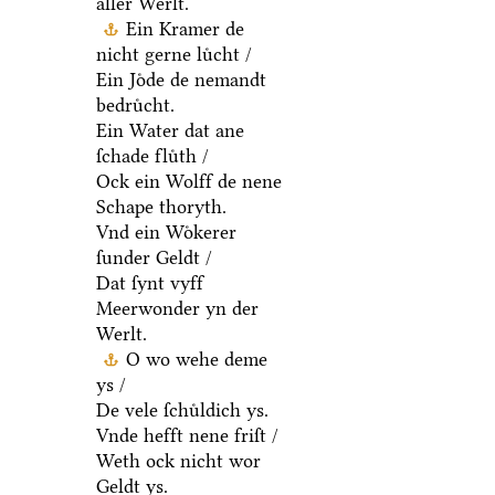
aller Werlt.
Ein Kramer de
nicht gerne luͤcht /
Ein Joͤde de nemandt
bedruͤcht.
Ein Water dat ane
ſchade fluͤth /
Ock ein Wolff de nene
Schape thoryth.
Vnd ein Woͤkerer
ſunder Geldt /
Dat ſynt vyff
Meerwonder yn der
Werlt.
O wo wehe deme
ys /
De vele ſchuͤldich ys.
Vnde hefft nene friſt /
Weth ock nicht wor
Geldt ys.