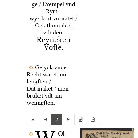
ge / Exempel vnd
Rym=
wys kort voruatet /
Ock thom deel
vth dem
Reyneken
Voſſe.
Gelyck vnde
Recht waret am
lengſten /
Dat maket / men
bruket ydt am
weinigſten.
2
Ol