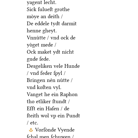
yagent lecht.
Sick ſulueſt grothe
moͤye an deith /
De eddele tydt darmit
henne gheyt.
Vnnuͤtte / vnd ock de
yoͤget mede /
Ock maket ydt nicht
gude ſede.
Desgeliken vele Hunde
/ vnd feder ſpyl /
Bringen neͤn nuͤtte /
vnd koſten vyl.
Vanget he ein Raphon
tho etliker ſtundt /
Efft ein Haſen / de
ſteith wol vp ein Pundt
/ etc.
Vorſoͤnde Vyende
ſchal men ſchuwen /