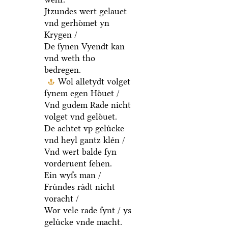
Jtzundes wert gelauet
vnd gerhoͤmet yn
Krygen /
De ſynen Vyendt kan
vnd weth tho
bedregen.
Wol alletydt volget
ſynem egen Hoͤuet /
Vnd gudem Rade nicht
volget vnd geloͤuet.
De achtet vp geluͤcke
vnd heyl gantz kleͤn /
Vnd wert balde ſyn
vorderuent ſehen.
Ein wyſs man /
Fruͤndes raͤdt nicht
voracht /
Wor vele rade ſynt / ys
geluͤcke vnde macht.