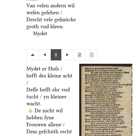
Van velen andern wil
weſen geſehen /
Drecht vele geſmuͤcke
groth vnd kleen.
Mydet
8
Mydet er Huſs /
hefft des kleine acht
/
Deſſe hefft ehr vnd
tucht / yn kleiner
wacht.
De nicht wil
hebben ſyne
Frouwen allene /
Dem geſchuͤth recht