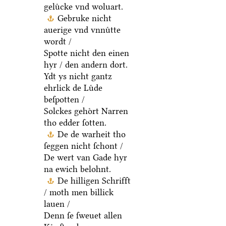
geluͤcke vnd woluart.
Gebruke nicht
auerige vnd vnnuͤtte
wordt /
Spotte nicht den einen
hyr / den andern dort.
Ydt ys nicht gantz
ehrlick de Luͤde
beſpotten /
Solckes gehoͤrt Narren
tho edder ſotten.
De de warheit tho
ſeggen nicht ſchont /
De wert van Gade hyr
na ewich belohnt.
De hilligen Schrifft
/ moth men billick
lauen /
Denn ſe ſweuet allen