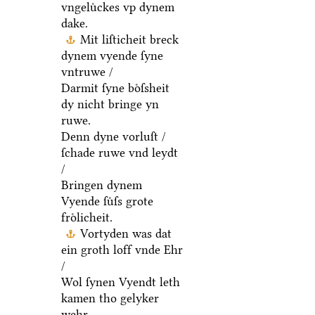
vngeluͤckes vp dynem
dake.
Mit liſticheit breck
dynem vyende ſyne
vntruwe /
Darmit ſyne boͤſsheit
dy nicht bringe yn
ruwe.
Denn dyne vorluſt /
ſchade ruwe vnd leydt
/
Bringen dynem
Vyende ſuͤſs grote
froͤlicheit.
Vortyden was dat
ein groth loff vnde Ehr
/
Wol ſynen Vyendt leth
kamen tho gelyker
wehr.