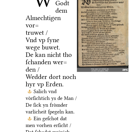
W
Godt
dem
Almechtigen
vor=
truwet /
Vnd vp ſyne
wege buwet.
De kan nicht tho
ſchanden wer=
den /
Wedder dort noch
hyr vp Erden.
Salich vnd
voͤrſichtich ys de Man /
De ſick yn froͤmder
varlicheit ſpegeln kan.
Ein geſchot dat
men vorhen erſicht /