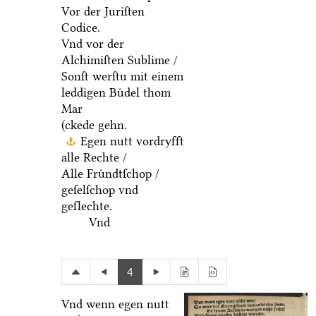
Vor der Juriſten
Codice.
Vnd vor der
Alchimiſten Sublime /
Sonſt werſtu mit einem
leddigen Buͤdel thom
Mar
(ckede gehn.
Egen nutt vordryfft
alle Rechte /
Alle Fruͤndtſchop /
geſelſchop vnd
geſlechte.
Vnd
4
Vnd wenn egen nutt