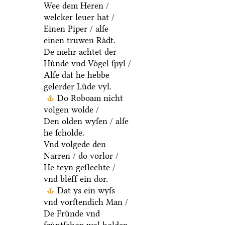
Wee dem Heren /
welcker leuer hat /
Einen Piper / alſe
einen truwen Raͤdt.
De mehr achtet der
Huͤnde vnd Voͤgel ſpyl /
Alſe dat he hebbe
gelerder Luͤde vyl.
Do Roboam nicht
volgen wolde /
Den olden wyſen / alſe
he ſcholde.
Vnd volgede den
Narren / do vorlor /
He teyn geſlechte /
vnd bleͤff ein dor.
Dat ys ein wyſs
vnd vorſtendich Man /
De Fruͤnde vnd