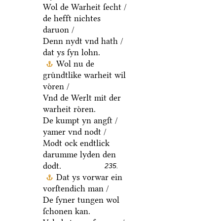
Wol de Warheit ſecht /
de hefft nichtes
daruon /
Denn nydt vnd hath /
dat ys ſyn lohn.
Wol nu de
gruͤndtlike warheit wil
voͤren /
Vnd de Werlt mit der
warheit roͤren.
De kumpt yn angſt /
yamer vnd nodt /
Modt ock endtlick
darumme lyden den
dodt.
235.
Dat ys vorwar ein
vorſtendich man /
De ſyner tungen wol
ſchonen kan.