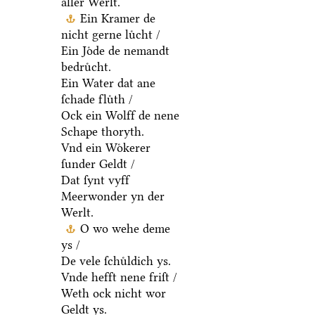
aller Werlt.
Ein Kramer de
nicht gerne luͤcht /
Ein Joͤde de nemandt
bedruͤcht.
Ein Water dat ane
ſchade fluͤth /
Ock ein Wolff de nene
Schape thoryth.
Vnd ein Woͤkerer
ſunder Geldt /
Dat ſynt vyff
Meerwonder yn der
Werlt.
O wo wehe deme
ys /
De vele ſchuͤldich ys.
Vnde hefft nene friſt /
Weth ock nicht wor
Geldt ys.