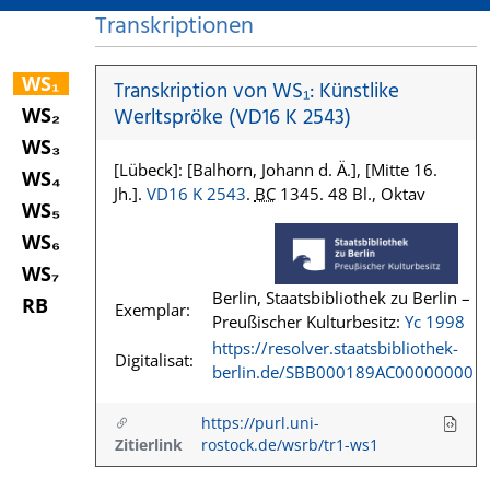
Transkriptionen
WS₁
Transkription von WS₁: Künstlike
WS₂
Werltspröke (VD16 K 2543)
WS₃
[Lübeck]: [Balhorn, Johann d. Ä.], [Mitte 16.
WS₄
Jh.].
VD16 K 2543
.
BC
1345. 48 Bl., Oktav
WS₅
WS₆
WS₇
Berlin, Staatsbibliothek zu Berlin –
RB
Exemplar:
Preußischer Kulturbesitz:
Yc 1998
https://resolver.staatsbibliothek-
Digitalisat:
berlin.de/SBB000189AC00000000
https://purl.uni-
Zitierlink
rostock.de/wsrb/tr1-ws1