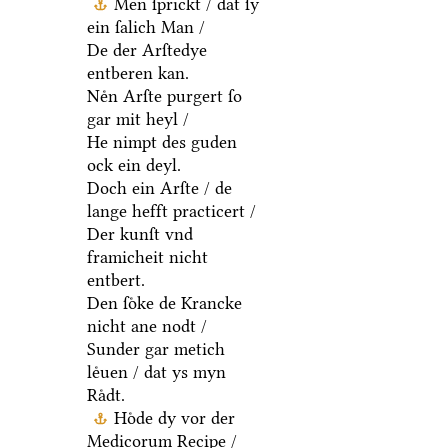
Men ſprickt / dat ſy
ein ſalich Man /
De der Arſtedye
entberen kan.
Neͤn Arſte purgert ſo
gar mit heyl /
He nimpt des guden
ock ein deyl.
Doch ein Arſte / de
lange hefft practicert /
Der kunſt vnd
framicheit nicht
entbert.
Den ſoͤke de Krancke
nicht ane nodt /
Sunder gar metich
leͤuen / dat ys myn
Raͤdt.
Hoͤde dy vor der
Medicorum Recipe /