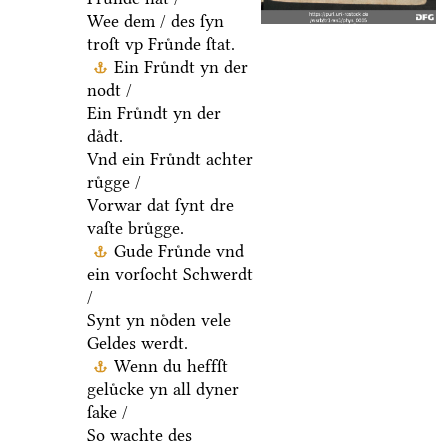
Wee dem / des ſyn
troſt vp Fruͤnde ſtat.
Ein Fruͤndt yn der
nodt /
Ein Fruͤndt yn der
daͤdt.
Vnd ein Fruͤndt achter
ruͤgge /
Vorwar dat ſynt dre
vaſte bruͤgge.
Gude Fruͤnde vnd
ein vorſocht Schwerdt
/
Synt yn noͤden vele
Geldes werdt.
Wenn du heffſt
geluͤcke yn all dyner
ſake /
So wachte des