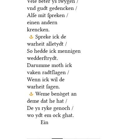
Vele beter ys ſwygen /
vnd gudt gedencken /
Alſe mit ſpreken /
einen andern
krencken.
Spreke ick de
warheit alletydt /
So hedde ick mennigen
wedderſtrydt.
Darumme moth ick
vaken radtſlagen /
Wenn ick wil de
warheit ſagen.
Weme benoͤget an
deme dat he hat /
De ys ryke genoch /
wo ydt em ock ghat.
Ein