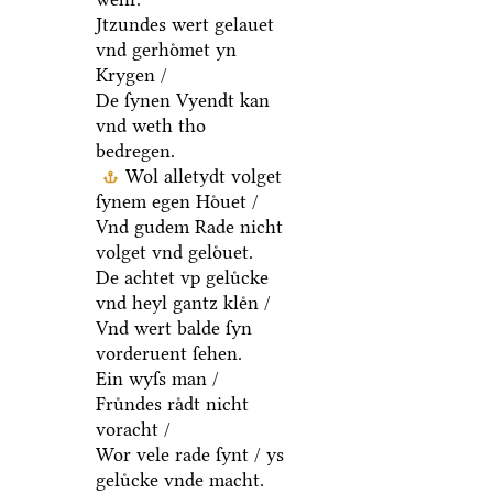
Jtzundes wert gelauet
vnd gerhoͤmet yn
Krygen /
De ſynen Vyendt kan
vnd weth tho
bedregen.
Wol alletydt volget
ſynem egen Hoͤuet /
Vnd gudem Rade nicht
volget vnd geloͤuet.
De achtet vp geluͤcke
vnd heyl gantz kleͤn /
Vnd wert balde ſyn
vorderuent ſehen.
Ein wyſs man /
Fruͤndes raͤdt nicht
voracht /
Wor vele rade ſynt / ys
geluͤcke vnde macht.