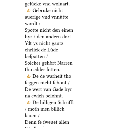
geluͤcke vnd woluart.
Gebruke nicht
auerige vnd vnnuͤtte
wordt /
Spotte nicht den einen
hyr / den andern dort.
Ydt ys nicht gantz
ehrlick de Luͤde
beſpotten /
Solckes gehoͤrt Narren
tho edder ſotten.
De de warheit tho
ſeggen nicht ſchont /
De wert van Gade hyr
na ewich belohnt.
De hilligen Schrifft
/ moth men billick
lauen /
Denn ſe ſweuet allen