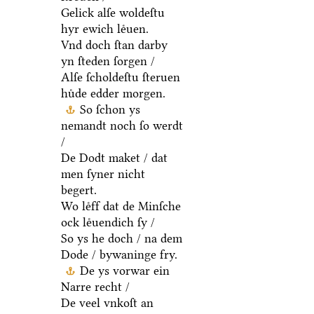
Gelick alſe woldeſtu
hyr ewich leͤuen.
Vnd doch ſtan darby
yn ſteden ſorgen /
Alſe ſcholdeſtu ſteruen
huͤde edder morgen.
So ſchon ys
nemandt noch ſo werdt
/
De Dodt maket / dat
men ſyner nicht
begert.
Wo leͤff dat de Minſche
ock leͤuendich ſy /
So ys he doch / na dem
Dode / bywaninge fry.
De ys vorwar ein
Narre recht /
De veel vnkoſt an