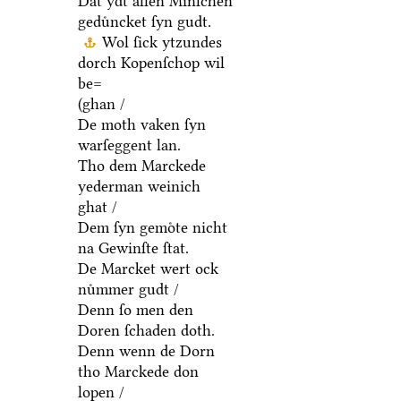
Dat ydt allen Minſchen
geduͤncket ſyn gudt.
Wol ſick ytzundes
dorch Kopenſchop wil
be=
(ghan /
De moth vaken ſyn
warſeggent lan.
Tho dem Marckede
yederman weinich
ghat /
Dem ſyn gemoͤte nicht
na Gewinſte ſtat.
De Marcket wert ock
nuͤmmer gudt /
Denn ſo men den
Doren ſchaden doth.
Denn wenn de Dorn
tho Marckede don
lopen /