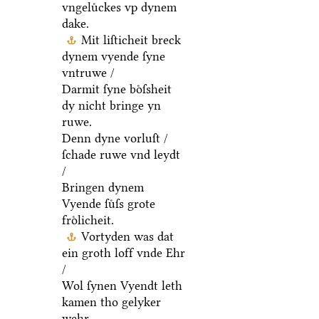
vngeluͤckes vp dynem
dake.
Mit liſticheit breck
dynem vyende ſyne
vntruwe /
Darmit ſyne boͤſsheit
dy nicht bringe yn
ruwe.
Denn dyne vorluſt /
ſchade ruwe vnd leydt
/
Bringen dynem
Vyende ſuͤſs grote
froͤlicheit.
Vortyden was dat
ein groth loff vnde Ehr
/
Wol ſynen Vyendt leth
kamen tho gelyker
wehr.