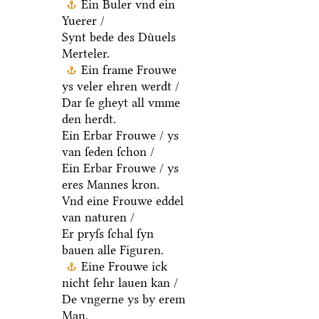
Ein Buler vnd ein
Yuerer /
Synt bede des Duͤuels
Merteler.
Ein frame Frouwe
ys veler ehren werdt /
Dar ſe gheyt all vmme
den herdt.
Ein Erbar Frouwe / ys
van ſeden ſchon /
Ein Erbar Frouwe / ys
eres Mannes kron.
Vnd eine Frouwe eddel
van naturen /
Er pryſs ſchal ſyn
bauen alle Figuren.
Eine Frouwe ick
nicht ſehr lauen kan /
De vngerne ys by erem
Man.