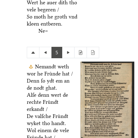
Wert he auer dith tho
vele begeren /
So moth he groth vnd
kleen entberen.
Ne=
5
Nemandt weth
wor he Fruͤnde hat /
Denn ſo ydt em an
de nodt ghat.
Alſe denn wert de
rechte Fruͤndt
erkandt /
De valſche Fruͤndt
wyket tho handt.
Wol einem de vele
Fruͤnde hat /