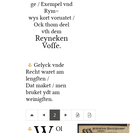
ge / Exempel vnd
Rym=
wys kort voruatet /
Ock thom deel
vth dem
Reyneken
Voſſe.
Gelyck vnde
Recht waret am
lengſten /
Dat maket / men
bruket ydt am
weinigſten.
2
Ol