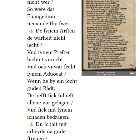
nicht wer /
So were dat
Euangelium
nemande tho ſwer.
De ſynem Arſten
de warheit nicht
ſecht /
Vnd ſynem Preſter
bichtet vnrecht.
Vnd ock vnwar ſecht
ſynem Aduocat /
Wenn he by em ſocht
guden Raͤdt.
De hefft ſick ſulueſt
allene vor gelagen /
Vnd ſick mit ſynem
ſchaden bedragen.
Du ſchalt mit
arbeyde na gude
ſtreuen /