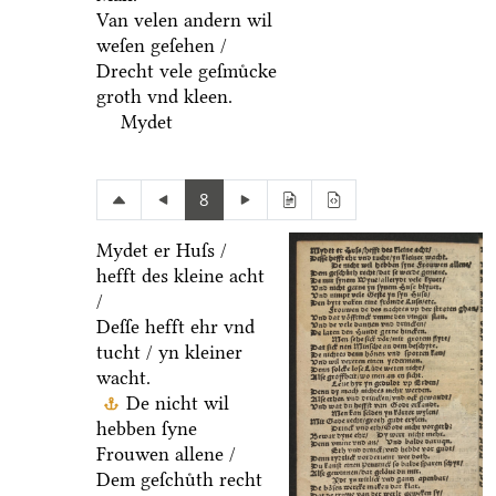
Van velen andern wil
weſen geſehen /
Drecht vele geſmuͤcke
groth vnd kleen.
Mydet
8
Mydet er Huſs /
hefft des kleine acht
/
Deſſe hefft ehr vnd
tucht / yn kleiner
wacht.
De nicht wil
hebben ſyne
Frouwen allene /
Dem geſchuͤth recht