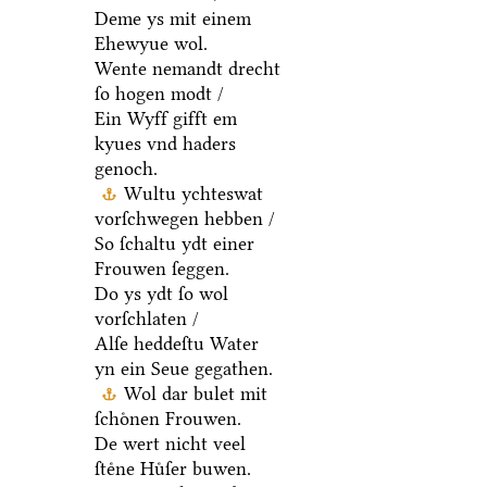
Deme ys mit einem
Ehewyue wol.
Wente nemandt drecht
ſo hogen modt /
Ein Wyff gifft em
kyues vnd haders
genoch.
Wultu ychteswat
vorſchwegen hebben /
So ſchaltu ydt einer
Frouwen ſeggen.
Do ys ydt ſo wol
vorſchlaten /
Alſe heddeſtu Water
yn ein Seue gegathen.
Wol dar bulet mit
ſchoͤnen Frouwen.
De wert nicht veel
ſteͤne Huͤſer buwen.