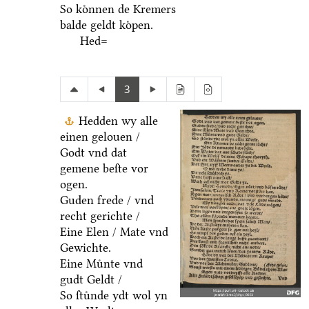
So koͤnnen de Kremers
balde geldt koͤpen.
Hed=
3
Hedden wy alle
einen gelouen /
Godt vnd dat
gemene beſte vor
ogen.
Guden frede / vnd
recht gerichte /
Eine Elen / Mate vnd
Gewichte.
Eine Muͤnte vnd
gudt Geldt /
So ſtuͤnde ydt wol yn