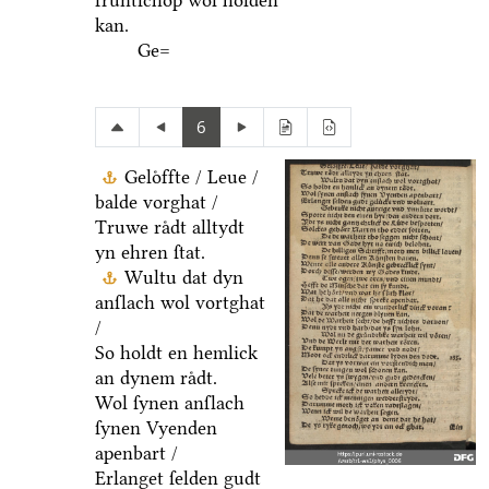
fruͤntſchop wol holden
kan.
Ge=
6
Geloͤffte / Leue /
balde vorghat /
Truwe raͤdt alltydt
yn ehren ſtat.
Wultu dat dyn
anſlach wol vortghat
/
So holdt en hemlick
an dynem raͤdt.
Wol ſynen anſlach
ſynen Vyenden
apenbart /
Erlanget ſelden gudt