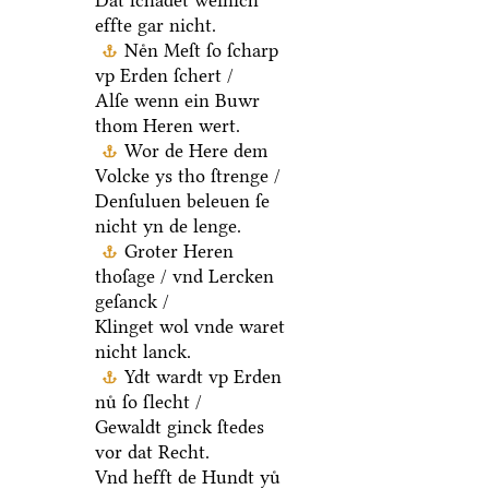
Dat ſchadet weinich
effte gar nicht.
Neͤn Meſt ſo ſcharp
vp Erden ſchert /
Alſe wenn ein Buwr
thom Heren wert.
Wor de Here dem
Volcke ys tho ſtrenge /
Denſuluen beleuen ſe
nicht yn de lenge.
Groter Heren
thoſage / vnd Lercken
geſanck /
Klinget wol vnde waret
nicht lanck.
Ydt wardt vp Erden
nuͤ ſo ſlecht /
Gewaldt ginck ſtedes
vor dat Recht.
Vnd hefft de Hundt yuͤ