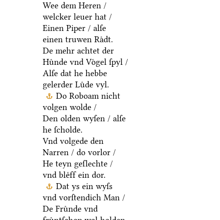
Wee dem Heren /
welcker leuer hat /
Einen Piper / alſe
einen truwen Raͤdt.
De mehr achtet der
Huͤnde vnd Voͤgel ſpyl /
Alſe dat he hebbe
gelerder Luͤde vyl.
Do Roboam nicht
volgen wolde /
Den olden wyſen / alſe
he ſcholde.
Vnd volgede den
Narren / do vorlor /
He teyn geſlechte /
vnd bleͤff ein dor.
Dat ys ein wyſs
vnd vorſtendich Man /
De Fruͤnde vnd