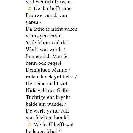
vnd weinich truwen.
De dar hefft eine
Frouwe yunck van
yaren /
Da lathe ſe nicht vaken
vthmeyen varen.
Ys ſe ſchoͤn vnd der
Werlt wol werdt /
Ja mennich Man ſe
denn ock begert.
Demſuluen Manne /
rade ick ock ynt beſte /
He neme nicht ynt
Huſs vele der Geſte.
Tuͤchtige ehr krycht
balde ein wandel /
De werlt ys nu vull
van ſolckem handel.
We leeff hefft wat
he leuen ſchal /