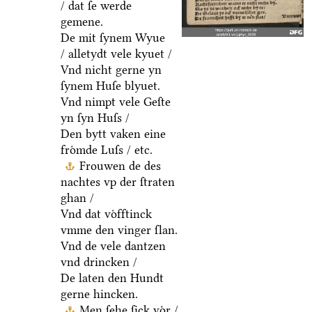
/ dat ſe werde
gemene.
De mit ſynem Wyue
/ alletydt vele kyuet /
Vnd nicht gerne yn
ſynem Huſe blyuet.
Vnd nimpt vele Geſte
yn ſyn Huſs /
Den bytt vaken eine
froͤmde Luſs / etc.
Frouwen de des
nachtes vp der ſtraten
ghan /
Vnd dat voͤfftinck
vmme den vinger ſlan.
Vnd de vele dantzen
vnd drincken /
De laten den Hundt
gerne hincken.
Men ſehe ſick voͤr /