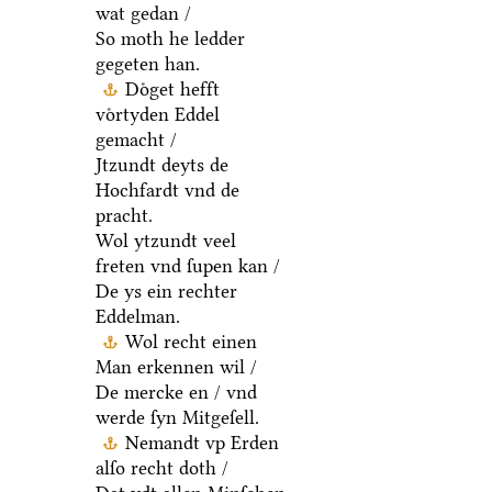
wat gedan /
So moth he ledder
gegeten han.
Doͤget hefft
voͤrtyden Eddel
gemacht /
Jtzundt deyts de
Hochfardt vnd de
pracht.
Wol ytzundt veel
freten vnd ſupen kan /
De ys ein rechter
Eddelman.
Wol recht einen
Man erkennen wil /
De mercke en / vnd
werde ſyn Mitgeſell.
Nemandt vp Erden
alſo recht doth /