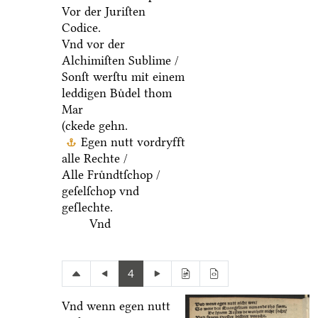
Vor der Juriſten
Codice.
Vnd vor der
Alchimiſten Sublime /
Sonſt werſtu mit einem
leddigen Buͤdel thom
Mar
(ckede gehn.
Egen nutt vordryfft
alle Rechte /
Alle Fruͤndtſchop /
geſelſchop vnd
geſlechte.
Vnd
4
Vnd wenn egen nutt