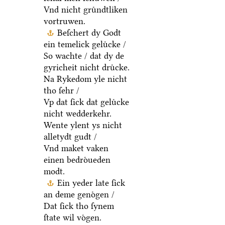
Vnd nicht gruͤndtliken
vortruwen.
Beſchert dy Godt
ein temelick geluͤcke /
So wachte / dat dy de
gyricheit nicht druͤcke.
Na Rykedom yle nicht
tho ſehr /
Vp dat ſick dat geluͤcke
nicht wedderkehr.
Wente ylent ys nicht
alletydt gudt /
Vnd maket vaken
einen bedroͤueden
modt.
Ein yeder late ſick
an deme genoͤgen /
Dat ſick tho ſynem
ſtate wil voͤgen.