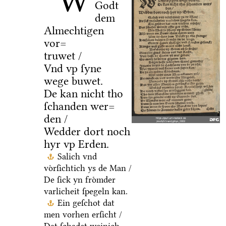
W
Godt
dem
Almechtigen
vor=
truwet /
Vnd vp ſyne
wege buwet.
De kan nicht tho
ſchanden wer=
den /
Wedder dort noch
hyr vp Erden.
Salich vnd
voͤrſichtich ys de Man /
De ſick yn froͤmder
varlicheit ſpegeln kan.
Ein geſchot dat
men vorhen erſicht /