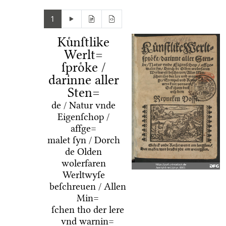
1
Kuͤnſtlike
Werlt=
ſproͤke /
darinne aller
Sten=
de / Natur vnde
Eigenſchop /
affge=
malet ſyn / Dorch
de Olden
wolerfaren
Werltwyſe
beſchreuen / Allen
Min=
ſchen tho der lere
vnd warnin=