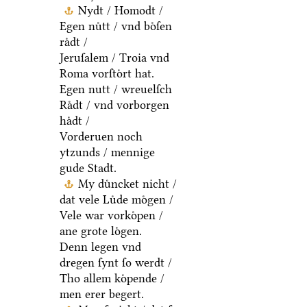
Nydt / Homodt /
Egen nuͤtt / vnd boͤſen
raͤdt /
Jeruſalem / Troia vnd
Roma vorſtoͤrt hat.
Egen nutt / wreuelſch
Raͤdt / vnd vorborgen
haͤdt /
Vorderuen noch
ytzunds / mennige
gude Stadt.
My duͤncket nicht /
dat vele Luͤde moͤgen /
Vele war vorkoͤpen /
ane grote loͤgen.
Denn legen vnd
dregen ſynt ſo werdt /
Tho allem koͤpende /
men erer begert.