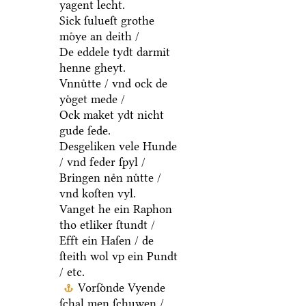
yagent lecht.
Sick ſulueſt grothe
moͤye an deith /
De eddele tydt darmit
henne gheyt.
Vnnuͤtte / vnd ock de
yoͤget mede /
Ock maket ydt nicht
gude ſede.
Desgeliken vele Hunde
/ vnd feder ſpyl /
Bringen neͤn nuͤtte /
vnd koſten vyl.
Vanget he ein Raphon
tho etliker ſtundt /
Efft ein Haſen / de
ſteith wol vp ein Pundt
/ etc.
Vorſoͤnde Vyende
ſchal men ſchuwen /