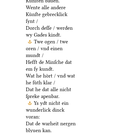
Kuͤnſten bauen.
Wente alle andere
Kuͤnſte gebrecklick
ſynt /
Dorch deſſe / werden
wy Gades kindt.
Twe ogen / twe
oren / vnd einen
mundt /
Hefft de Minſche dat
em ſy kundt.
Wat he hoͤrt / vnd wat
he ſuͤth klar /
Dat he dat alle nicht
ſpreke apenbar.
Ys ydt nicht ein
wunderlick dinck
voran:
Dat de warheit nergen
blyuen kan.