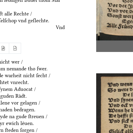
em leddigen Buͤdel thom Mar
t alle Rechte /
ſelſchop vnd geſlechte.
Vnd
icht wer /
um nemande tho ſwer.
e warheit nicht ſecht /
htet vnrecht.
ſynem Aduocat /
guden Raͤdt.
allene vor gelagen /
chaden bedragen.
eyde na gude ſtreuen /
yr ewich leͤuen.
n ſteden ſorgen /