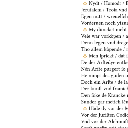
Nydt / Homodt / Eg
Jeruſalem / Troia vnd 
Egen nutt / wreuelſch 
Vorderuen noch ytzun
My duͤncket nicht 
Vele war vorkoͤpen / a
Denn legen vnd dregen
Tho allem koͤpende / 
Men ſprickt / dat 
De der Arſtedye entb
Neͤn Arſte purgert ſo 
He nimpt des guden oc
Doch ein Arſte / de la
Der kunſt vnd framich
Den ſoͤke de Krancke 
Sunder gar metich leͤu
Hoͤde dy vor der 
Vor der Juriſten Codic
Vnd vor der Alchimiſ