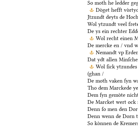
So moth he ledder ge
Doͤget hefft voͤrt
Jtzundt deyts de Hoch
Wol ytzundt veel fret
De ys ein rechter Ed
Wol recht einen M
De mercke en / vnd we
Nemandt vp Erden 
Dat ydt allen Minſche
Wol ſick ytzundes
(ghan /
De moth vaken ſyn wa
Tho dem Marckede ye
Dem ſyn gemoͤte nicht
De Marcket wert ock 
Denn ſo men den Dore
Denn wenn de Dorn t
So koͤnnen de Kremers