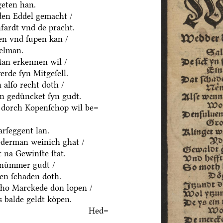
geten han.
yden Eddel gemacht /
fardt vnd de pracht.
en vnd ſupen kan /
delman.
an erkennen wil /
rde ſyn Mitgeſell.
alſo recht doth /
n geduͤncket ſyn gudt.
 dorch Kopenſchop wil be=
rſeggent lan.
derman weinich ghat /
 na Gewinſte ſtat.
nuͤmmer gudt /
n ſchaden doth.
ho Marckede don lopen /
 balde geldt koͤpen.
Hed=