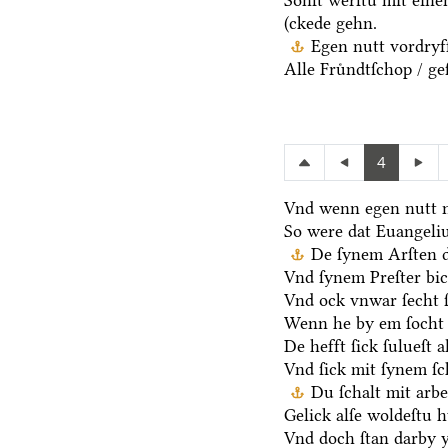
Sonſt werſtu mit ein
(ckede gehn.
Egen nutt vordryff
Alle Fruͤndtſchop / ge
4
Vnd wenn egen nutt n
So were dat Euangeli
De ſynem Arſten d
Vnd ſynem Preſter bic
Vnd ock vnwar ſecht 
Wenn he by em ſocht 
De hefft ſick ſulueſt 
Vnd ſick mit ſynem ſ
Du ſchalt mit arb
Gelick alſe woldeſtu h
Vnd doch ſtan darby y