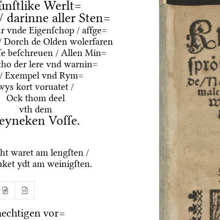
uͤnſtlike Werlt=
 / darinne aller Sten=
ur vnde Eigenſchop / affge=
/ Dorch de Olden wolerfaren
e beſchreuen / Allen Min=
tho der lere vnd warnin=
 / Exempel vnd Rym=
wys kort voruatet /
Ock thom deel
vth dem
eyneken Voſſe.
ht waret am lengſten /
ket ydt am weinigſten.
echtigen vor=