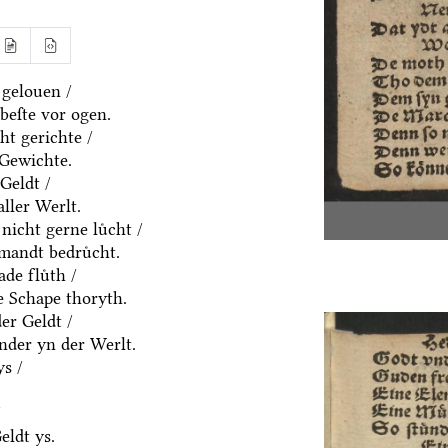
 gelouen /
beſte vor ogen.
ht gerichte /
 Gewichte.
Geldt /
aller Werlt.
nicht gerne luͤcht /
emandt bedruͤcht.
de fluͤth /
e Schape thoryth.
er Geldt /
nder yn der Werlt.
s /
/
eldt ys.