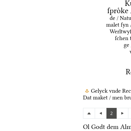
K
ſproͤke
de / Nat
malet ſyn 
Werltwyſ
ſchen 
ge
R
Gelyck vnde Rec
Dat maket / men bru
2
Ol Godt dem Alm