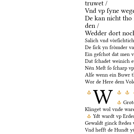
truwet /
Vnd vp ſyne weg
De kan nicht tho
den /
Wedder dort noch
Salich vnd voͤrſichtic
De ſick yn froͤmder va
Ein geſchot dat men v
Dat ſchadet weinich ef
Neͤn Meſt ſo ſcharp vp
Alſe wenn ein Buwr 
Wor de Here dem Volc
W
Grot
Klinget wol vnde ware
Ydt wardt vp Erden
Gewaldt ginck ſtedes 
Vnd hefft de Hundt yu