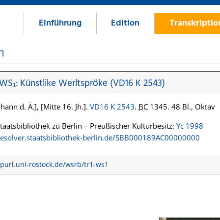
Einführung
Edition
Transkripti
n
 WS₁: Künstlike Werltspröke (VD16 K 2543)
hann d. Ä.], [Mitte 16. Jh.].
VD16 K 2543
.
BC
1345. 48 Bl., Oktav
Staatsbibliothek zu Berlin – Preußischer Kulturbesitz:
Yc 1998
/resolver.staatsbibliothek-berlin.de/SBB000189AC00000000
/purl.uni-rostock.de/wsrb/tr1-ws1