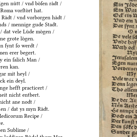
en nuͤtt / vnd boͤſen raͤdt /
Roma vorſtoͤrt hat.
Raͤdt / vnd vorborgen haͤdt /
ds / mennige gude Stadt.
/ dat vele Luͤde moͤgen /
ne grote loͤgen.
 ſynt ſo werdt /
men erer begert.
ſy ein ſalich Man /
eren kan.
gar mit heyl /
k ein deyl.
nge hefft practicert /
eit nicht entbert.
nicht ane nodt /
en / dat ys myn Raͤdt.
Medicorum Recipe /
e.
ten Sublime /