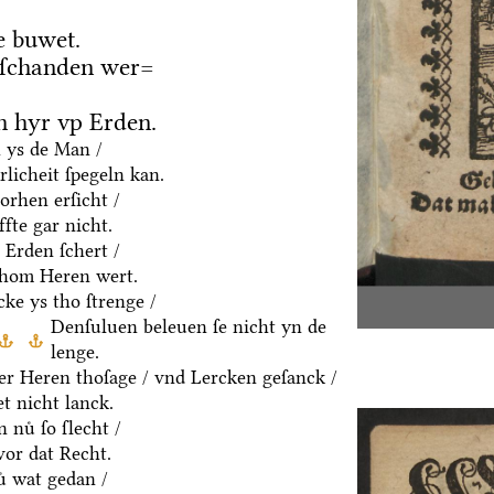
e buwet.
 ſchanden wer=
 hyr vp Erden.
h ys de Man /
rlicheit ſpegeln kan.
orhen erſicht /
fte gar nicht.
 Erden ſchert /
thom Heren wert.
ke ys tho ſtrenge /
Denſuluen beleuen ſe nicht yn de
lenge.
er Heren thoſage / vnd Lercken geſanck /
t nicht lanck.
 nuͤ ſo ſlecht /
vor dat Recht.
ͤ wat gedan /