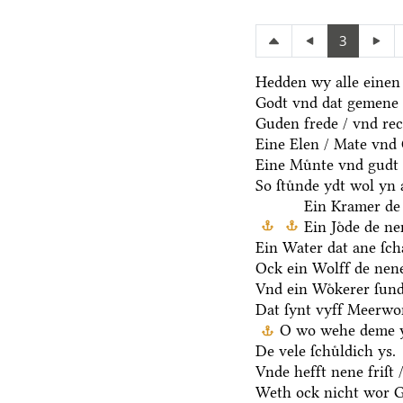
3
Hedden wy alle einen
Godt vnd dat gemene 
Guden frede / vnd rec
Eine Elen / Mate vnd
Eine Muͤnte vnd gudt 
So ſtuͤnde ydt wol yn 
Ein Kramer de 
Ein Joͤde de n
Ein Water dat ane ſcha
Ock ein Wolff de nen
Vnd ein Woͤkerer ſund
Dat ſynt vyff Meerwo
O wo wehe deme y
De vele ſchuͤldich ys.
Vnde hefft nene friſt 
Weth ock nicht wor G