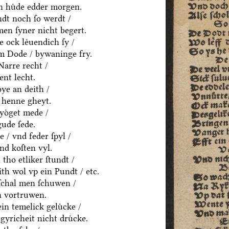
en huͤde edder morgen.
dt noch ſo werdt /
en ſyner nicht begert.
e ock leͤuendich ſy /
em Dode / bywaninge fry.
Narre recht /
ent lecht.
ͤye an deith /
 henne gheyt.
yoͤget mede /
ude ſede.
 / vnd feder ſpyl /
vnd koſten vyl.
tho etliker ſtundt /
eith wol vp ein Pundt / etc.
ſchal men ſchuwen /
n vortruwen.
in temelick geluͤcke /
gyricheit nicht druͤcke.