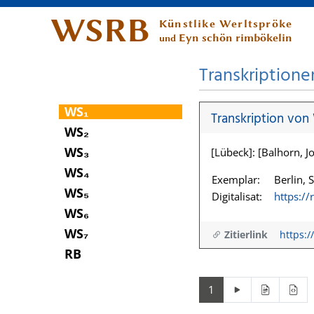
WSRB
Künstlike Werltspröke
Eyn schön rimbökelin
und
Transkriptione
WS₁
Transkription von
WS₂
WS₃
[Lübeck]: [Balhorn, Jo
WS₄
Exemplar:
Berlin, 
WS₅
Digitalisat:
https:/
WS₆
WS₇
Zitierlink
https:/
RB
1