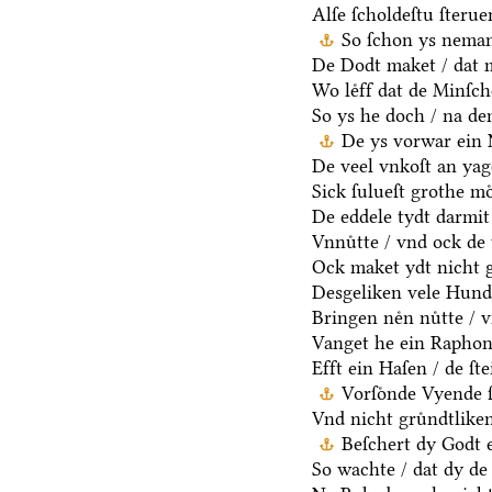
Alſe ſcholdeſtu ſteru
So ſchon ys neman
De Dodt maket / dat m
Wo leͤff dat de Minſch
So ys he doch / na d
De ys vorwar ein 
De veel vnkoſt an yag
Sick ſulueſt grothe mo
De eddele tydt darmit
Vnnuͤtte / vnd ock de 
Ock maket ydt nicht g
Desgeliken vele Hunde
Bringen neͤn nuͤtte / 
Vanget he ein Raphon 
Efft ein Haſen / de ſt
Vorſoͤnde Vyende 
Vnd nicht gruͤndtlike
Beſchert dy Godt e
So wachte / dat dy de 