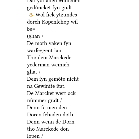
Dat ydt allen Minſchen
geduͤncket ſyn gudt.
Wol ſick ytzundes
dorch Kopenſchop wil
be=
(ghan /
De moth vaken ſyn
warſeggent lan.
Tho dem Marckede
yederman weinich
ghat /
Dem ſyn gemoͤte nicht
na Gewinſte ſtat.
De Marcket wert ock
nuͤmmer gudt /
Denn ſo men den
Doren ſchaden doth.
Denn wenn de Dorn
tho Marckede don
lopen /