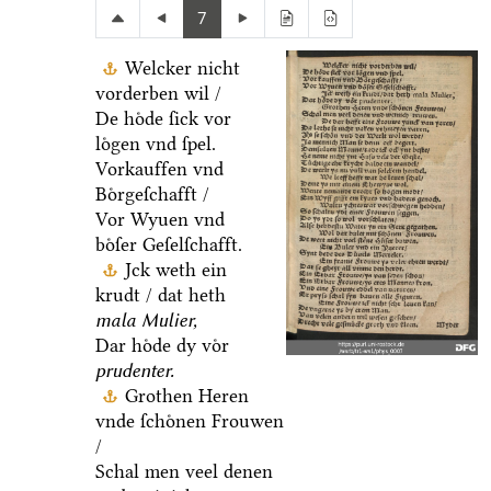
7
Welcker nicht
vorderben wil /
De hoͤde ſick vor
loͤgen vnd ſpel.
Vorkauffen vnd
Boͤrgeſchafft /
Vor Wyuen vnd
boͤſer Geſelſchafft.
Jck weth ein
krudt / dat heth
mala Mulier,
Dar hoͤde dy voͤr
prudenter.
Grothen Heren
vnde ſchoͤnen Frouwen
/
Schal men veel denen