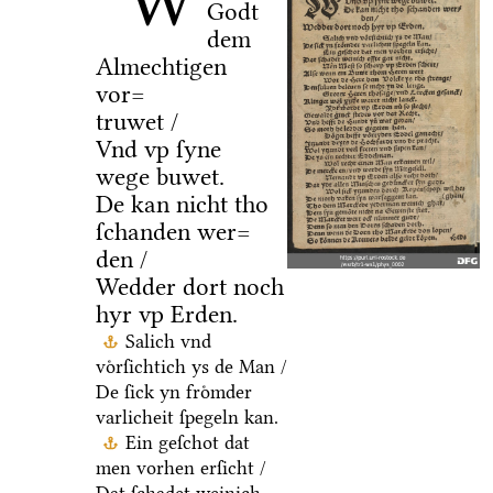
W
Godt
dem
Almechtigen
vor=
truwet /
Vnd vp ſyne
wege buwet.
De kan nicht tho
ſchanden wer=
den /
Wedder dort noch
hyr vp Erden.
Salich vnd
voͤrſichtich ys de Man /
De ſick yn froͤmder
varlicheit ſpegeln kan.
Ein geſchot dat
men vorhen erſicht /