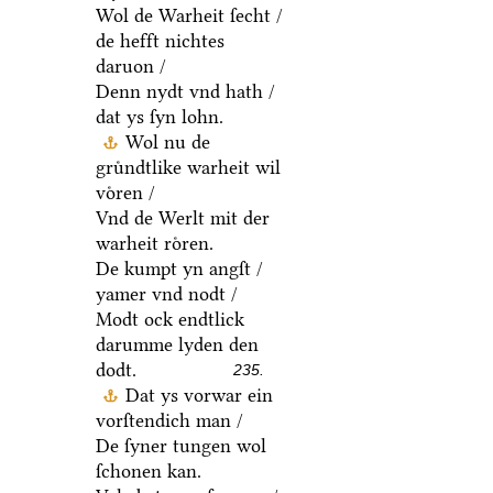
Wol de Warheit ſecht /
de hefft nichtes
daruon /
Denn nydt vnd hath /
dat ys ſyn lohn.
Wol nu de
gruͤndtlike warheit wil
voͤren /
Vnd de Werlt mit der
warheit roͤren.
De kumpt yn angſt /
yamer vnd nodt /
Modt ock endtlick
darumme lyden den
dodt.
235.
Dat ys vorwar ein
vorſtendich man /
De ſyner tungen wol
ſchonen kan.