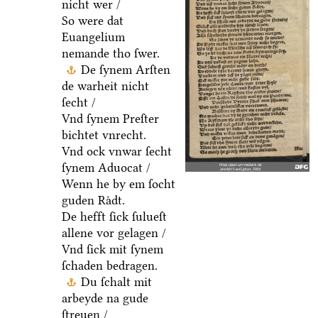
nicht wer /
So were dat
Euangelium
nemande tho ſwer.
De ſynem Arſten
de warheit nicht
ſecht /
Vnd ſynem Preſter
bichtet vnrecht.
Vnd ock vnwar ſecht
ſynem Aduocat /
Wenn he by em ſocht
guden Raͤdt.
De hefft ſick ſulueſt
allene vor gelagen /
Vnd ſick mit ſynem
ſchaden bedragen.
Du ſchalt mit
arbeyde na gude
ſtreuen /