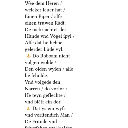
Wee dem Heren /
welcker leuer hat /
Einen Piper / alſe
einen truwen Raͤdt.
De mehr achtet der
Huͤnde vnd Voͤgel ſpyl /
Alſe dat he hebbe
gelerder Luͤde vyl.
Do Roboam nicht
volgen wolde /
Den olden wyſen / alſe
he ſcholde.
Vnd volgede den
Narren / do vorlor /
He teyn geſlechte /
vnd bleͤff ein dor.
Dat ys ein wyſs
vnd vorſtendich Man /
De Fruͤnde vnd