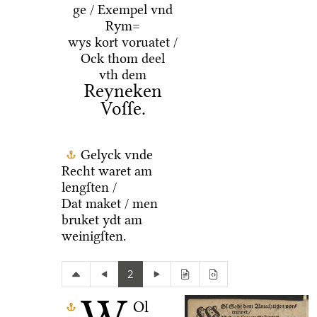
ge / Exempel vnd
Rym=
wys kort voruatet /
Ock thom deel
vth dem
Reyneken
Voſſe.
Gelyck vnde
Recht waret am
lengſten /
Dat maket / men
bruket ydt am
weinigſten.
2
Ol