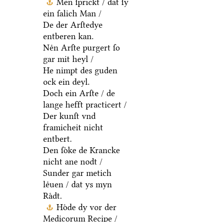
Men ſprickt / dat ſy
ein ſalich Man /
De der Arſtedye
entberen kan.
Neͤn Arſte purgert ſo
gar mit heyl /
He nimpt des guden
ock ein deyl.
Doch ein Arſte / de
lange hefft practicert /
Der kunſt vnd
framicheit nicht
entbert.
Den ſoͤke de Krancke
nicht ane nodt /
Sunder gar metich
leͤuen / dat ys myn
Raͤdt.
Hoͤde dy vor der
Medicorum Recipe /