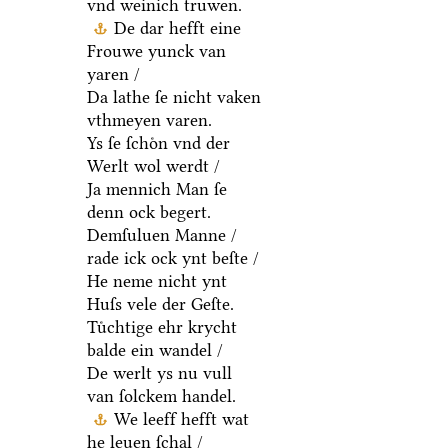
vnd weinich truwen.
De dar hefft eine
Frouwe yunck van
yaren /
Da lathe ſe nicht vaken
vthmeyen varen.
Ys ſe ſchoͤn vnd der
Werlt wol werdt /
Ja mennich Man ſe
denn ock begert.
Demſuluen Manne /
rade ick ock ynt beſte /
He neme nicht ynt
Huſs vele der Geſte.
Tuͤchtige ehr krycht
balde ein wandel /
De werlt ys nu vull
van ſolckem handel.
We leeff hefft wat
he leuen ſchal /