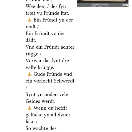
Wee dem / des ſyn
troſt vp Fruͤnde ſtat.
Ein Fruͤndt yn der
nodt /
Ein Fruͤndt yn der
daͤdt.
Vnd ein Fruͤndt achter
ruͤgge /
Vorwar dat ſynt dre
vaſte bruͤgge.
Gude Fruͤnde vnd
ein vorſocht Schwerdt
/
Synt yn noͤden vele
Geldes werdt.
Wenn du heffſt
geluͤcke yn all dyner
ſake /
So wachte des