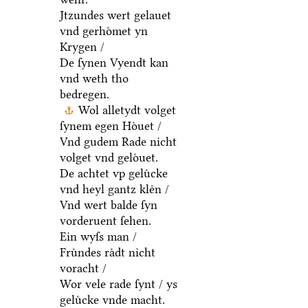
Jtzundes wert gelauet
vnd gerhoͤmet yn
Krygen /
De ſynen Vyendt kan
vnd weth tho
bedregen.
Wol alletydt volget
ſynem egen Hoͤuet /
Vnd gudem Rade nicht
volget vnd geloͤuet.
De achtet vp geluͤcke
vnd heyl gantz kleͤn /
Vnd wert balde ſyn
vorderuent ſehen.
Ein wyſs man /
Fruͤndes raͤdt nicht
voracht /
Wor vele rade ſynt / ys
geluͤcke vnde macht.