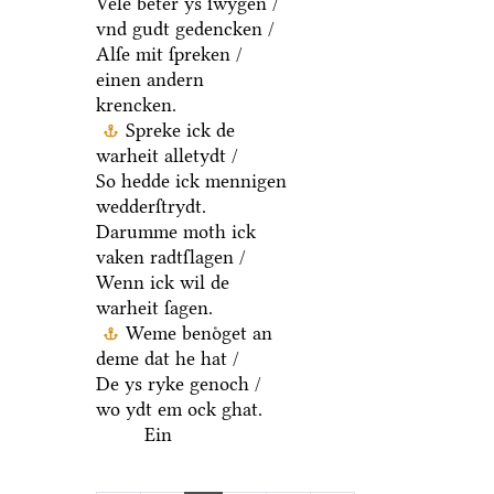
Vele beter ys ſwygen /
vnd gudt gedencken /
Alſe mit ſpreken /
einen andern
krencken.
Spreke ick de
warheit alletydt /
So hedde ick mennigen
wedderſtrydt.
Darumme moth ick
vaken radtſlagen /
Wenn ick wil de
warheit ſagen.
Weme benoͤget an
deme dat he hat /
De ys ryke genoch /
wo ydt em ock ghat.
Ein