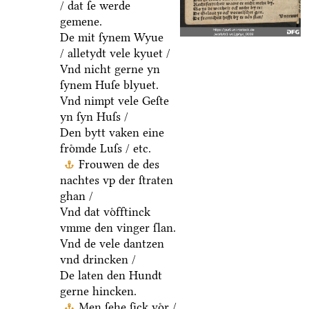
/ dat ſe werde
gemene.
De mit ſynem Wyue
/ alletydt vele kyuet /
Vnd nicht gerne yn
ſynem Huſe blyuet.
Vnd nimpt vele Geſte
yn ſyn Huſs /
Den bytt vaken eine
froͤmde Luſs / etc.
Frouwen de des
nachtes vp der ſtraten
ghan /
Vnd dat voͤfftinck
vmme den vinger ſlan.
Vnd de vele dantzen
vnd drincken /
De laten den Hundt
gerne hincken.
Men ſehe ſick voͤr /