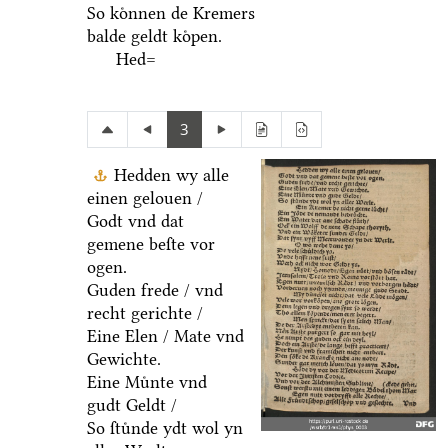
So koͤnnen de Kremers
balde geldt koͤpen.
Hed=
3
Hedden wy alle
einen gelouen /
Godt vnd dat
gemene beſte vor
ogen.
Guden frede / vnd
recht gerichte /
Eine Elen / Mate vnd
Gewichte.
Eine Muͤnte vnd
gudt Geldt /
So ſtuͤnde ydt wol yn