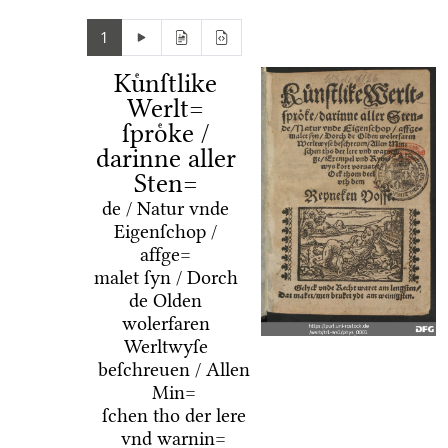
1
Kuͤnſtlike
Werlt=
ſproͤke /
darinne aller
Sten=
de / Natur vnde
Eigenſchop /
affge=
malet ſyn / Dorch
de Olden
wolerfaren
Werltwyſe
beſchreuen / Allen
Min=
ſchen tho der lere
vnd warnin=