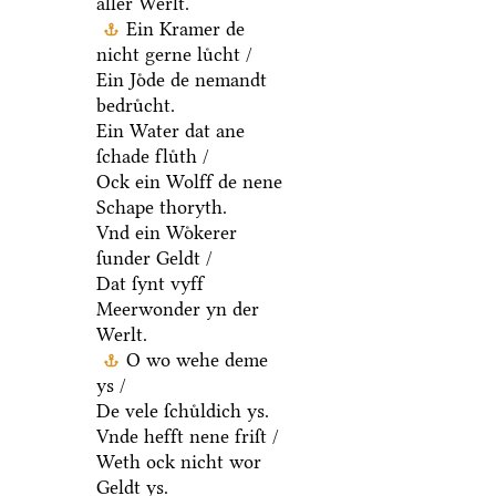
aller Werlt.
Ein Kramer de
nicht gerne luͤcht /
Ein Joͤde de nemandt
bedruͤcht.
Ein Water dat ane
ſchade fluͤth /
Ock ein Wolff de nene
Schape thoryth.
Vnd ein Woͤkerer
ſunder Geldt /
Dat ſynt vyff
Meerwonder yn der
Werlt.
O wo wehe deme
ys /
De vele ſchuͤldich ys.
Vnde hefft nene friſt /
Weth ock nicht wor
Geldt ys.