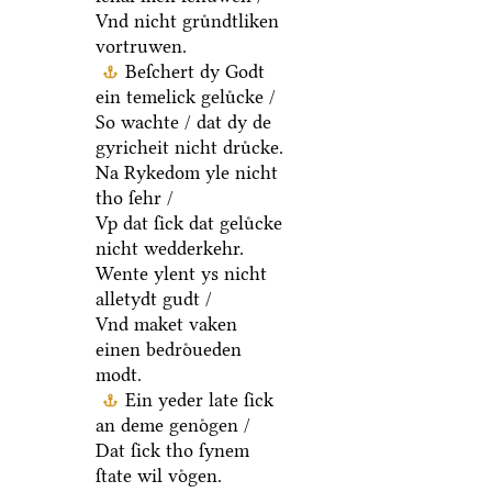
Vnd nicht gruͤndtliken
vortruwen.
Beſchert dy Godt
ein temelick geluͤcke /
So wachte / dat dy de
gyricheit nicht druͤcke.
Na Rykedom yle nicht
tho ſehr /
Vp dat ſick dat geluͤcke
nicht wedderkehr.
Wente ylent ys nicht
alletydt gudt /
Vnd maket vaken
einen bedroͤueden
modt.
Ein yeder late ſick
an deme genoͤgen /
Dat ſick tho ſynem
ſtate wil voͤgen.