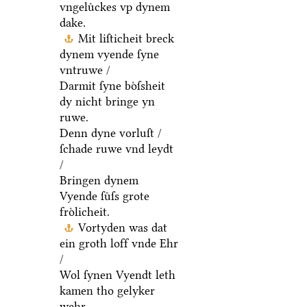
vngeluͤckes vp dynem
dake.
Mit liſticheit breck
dynem vyende ſyne
vntruwe /
Darmit ſyne boͤſsheit
dy nicht bringe yn
ruwe.
Denn dyne vorluſt /
ſchade ruwe vnd leydt
/
Bringen dynem
Vyende ſuͤſs grote
froͤlicheit.
Vortyden was dat
ein groth loff vnde Ehr
/
Wol ſynen Vyendt leth
kamen tho gelyker
wehr.