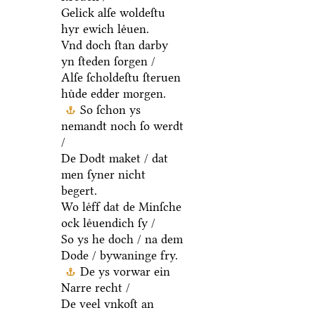
Gelick alſe woldeſtu
hyr ewich leͤuen.
Vnd doch ſtan darby
yn ſteden ſorgen /
Alſe ſcholdeſtu ſteruen
huͤde edder morgen.
So ſchon ys
nemandt noch ſo werdt
/
De Dodt maket / dat
men ſyner nicht
begert.
Wo leͤff dat de Minſche
ock leͤuendich ſy /
So ys he doch / na dem
Dode / bywaninge fry.
De ys vorwar ein
Narre recht /
De veel vnkoſt an