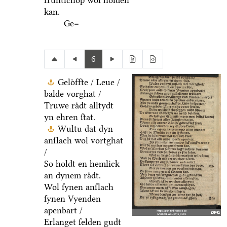
fruͤntſchop wol holden
kan.
Ge=
6
Geloͤffte / Leue /
balde vorghat /
Truwe raͤdt alltydt
yn ehren ſtat.
Wultu dat dyn
anſlach wol vortghat
/
So holdt en hemlick
an dynem raͤdt.
Wol ſynen anſlach
ſynen Vyenden
apenbart /
Erlanget ſelden gudt