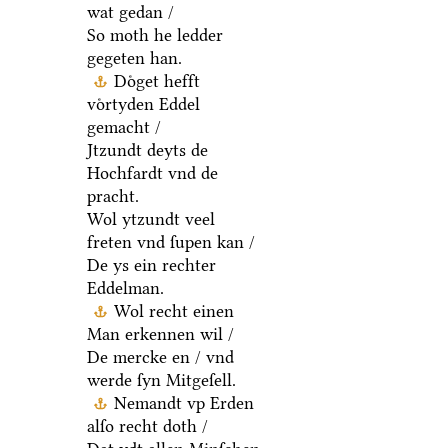
wat gedan /
So moth he ledder
gegeten han.
Doͤget hefft
voͤrtyden Eddel
gemacht /
Jtzundt deyts de
Hochfardt vnd de
pracht.
Wol ytzundt veel
freten vnd ſupen kan /
De ys ein rechter
Eddelman.
Wol recht einen
Man erkennen wil /
De mercke en / vnd
werde ſyn Mitgeſell.
Nemandt vp Erden
alſo recht doth /