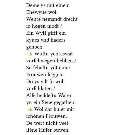
Deme ys mit einem
Ehewyue wol.
Wente nemandt drecht
ſo hogen modt /
Ein Wyff gifft em
kyues vnd haders
genoch.
Wultu ychteswat
vorſchwegen hebben /
So ſchaltu ydt einer
Frouwen ſeggen.
Do ys ydt ſo wol
vorſchlaten /
Alſe heddeſtu Water
yn ein Seue gegathen.
Wol dar bulet mit
ſchoͤnen Frouwen.
De wert nicht veel
ſteͤne Huͤſer buwen.