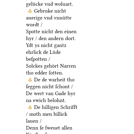
geluͤcke vnd woluart.
Gebruke nicht
auerige vnd vnnuͤtte
wordt /
Spotte nicht den einen
hyr / den andern dort.
Ydt ys nicht gantz
ehrlick de Luͤde
beſpotten /
Solckes gehoͤrt Narren
tho edder ſotten.
De de warheit tho
ſeggen nicht ſchont /
De wert van Gade hyr
na ewich belohnt.
De hilligen Schrifft
/ moth men billick
lauen /
Denn ſe ſweuet allen