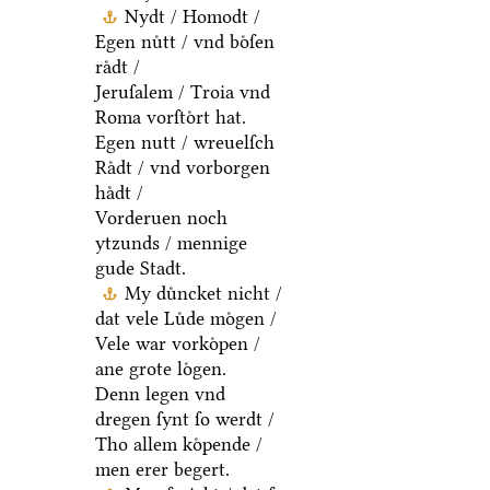
Nydt / Homodt /
Egen nuͤtt / vnd boͤſen
raͤdt /
Jeruſalem / Troia vnd
Roma vorſtoͤrt hat.
Egen nutt / wreuelſch
Raͤdt / vnd vorborgen
haͤdt /
Vorderuen noch
ytzunds / mennige
gude Stadt.
My duͤncket nicht /
dat vele Luͤde moͤgen /
Vele war vorkoͤpen /
ane grote loͤgen.
Denn legen vnd
dregen ſynt ſo werdt /
Tho allem koͤpende /
men erer begert.