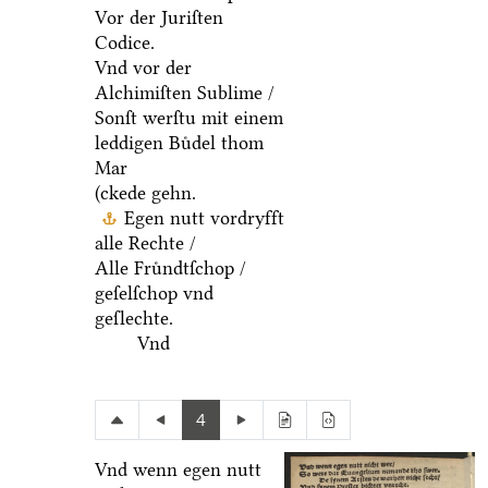
Vor der Juriſten
Codice.
Vnd vor der
Alchimiſten Sublime /
Sonſt werſtu mit einem
leddigen Buͤdel thom
Mar
(ckede gehn.
Egen nutt vordryfft
alle Rechte /
Alle Fruͤndtſchop /
geſelſchop vnd
geſlechte.
Vnd
4
Vnd wenn egen nutt