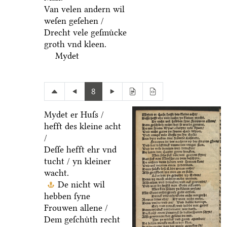
Van velen andern wil
weſen geſehen /
Drecht vele geſmuͤcke
groth vnd kleen.
Mydet
8
Mydet er Huſs /
hefft des kleine acht
/
Deſſe hefft ehr vnd
tucht / yn kleiner
wacht.
De nicht wil
hebben ſyne
Frouwen allene /
Dem geſchuͤth recht