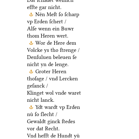
Dat ſchadet weinich
effte gar nicht.
Neͤn Meſt ſo ſcharp
vp Erden ſchert /
Alſe wenn ein Buwr
thom Heren wert.
Wor de Here dem
Volcke ys tho ſtrenge /
Denſuluen beleuen ſe
nicht yn de lenge.
Groter Heren
thoſage / vnd Lercken
geſanck /
Klinget wol vnde waret
nicht lanck.
Ydt wardt vp Erden
nuͤ ſo ſlecht /
Gewaldt ginck ſtedes
vor dat Recht.
Vnd hefft de Hundt yuͤ