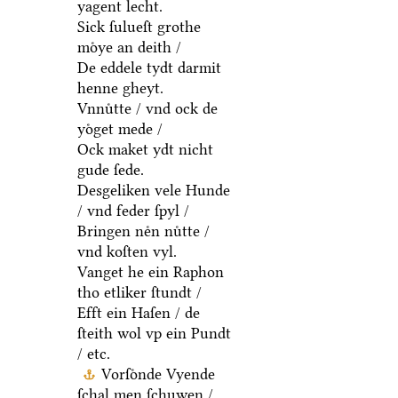
yagent lecht.
Sick ſulueſt grothe
moͤye an deith /
De eddele tydt darmit
henne gheyt.
Vnnuͤtte / vnd ock de
yoͤget mede /
Ock maket ydt nicht
gude ſede.
Desgeliken vele Hunde
/ vnd feder ſpyl /
Bringen neͤn nuͤtte /
vnd koſten vyl.
Vanget he ein Raphon
tho etliker ſtundt /
Efft ein Haſen / de
ſteith wol vp ein Pundt
/ etc.
Vorſoͤnde Vyende
ſchal men ſchuwen /