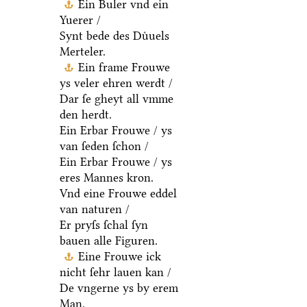
Ein Buler vnd ein
Yuerer /
Synt bede des Duͤuels
Merteler.
Ein frame Frouwe
ys veler ehren werdt /
Dar ſe gheyt all vmme
den herdt.
Ein Erbar Frouwe / ys
van ſeden ſchon /
Ein Erbar Frouwe / ys
eres Mannes kron.
Vnd eine Frouwe eddel
van naturen /
Er pryſs ſchal ſyn
bauen alle Figuren.
Eine Frouwe ick
nicht ſehr lauen kan /
De vngerne ys by erem
Man.