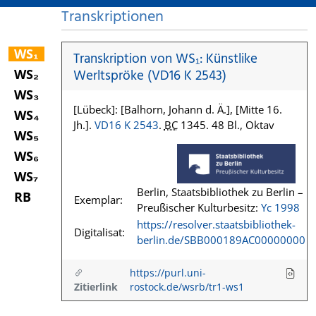
Transkriptionen
WS₁
Transkription von WS₁: Künstlike
WS₂
Werltspröke (VD16 K 2543)
WS₃
[Lübeck]: [Balhorn, Johann d. Ä.], [Mitte 16.
WS₄
Jh.].
VD16 K 2543
.
BC
1345. 48 Bl., Oktav
WS₅
WS₆
WS₇
Berlin, Staatsbibliothek zu Berlin –
RB
Exemplar:
Preußischer Kulturbesitz:
Yc 1998
https://resolver.staatsbibliothek-
Digitalisat:
berlin.de/SBB000189AC00000000
https://purl.uni-
Zitierlink
rostock.de/wsrb/tr1-ws1