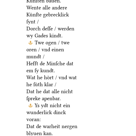
Kuͤnſten bauen.
Wente alle andere
Kuͤnſte gebrecklick
ſynt /
Dorch deſſe / werden
wy Gades kindt.
Twe ogen / twe
oren / vnd einen
mundt /
Hefft de Minſche dat
em ſy kundt.
Wat he hoͤrt / vnd wat
he ſuͤth klar /
Dat he dat alle nicht
ſpreke apenbar.
Ys ydt nicht ein
wunderlick dinck
voran:
Dat de warheit nergen
blyuen kan.