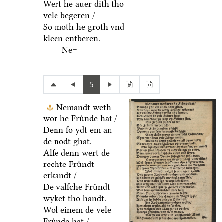
Wert he auer dith tho
vele begeren /
So moth he groth vnd
kleen entberen.
Ne=
5
Nemandt weth
wor he Fruͤnde hat /
Denn ſo ydt em an
de nodt ghat.
Alſe denn wert de
rechte Fruͤndt
erkandt /
De valſche Fruͤndt
wyket tho handt.
Wol einem de vele
Fruͤnde hat /