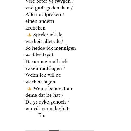
Vele beter ys ſwygen /
vnd gudt gedencken /
Alſe mit ſpreken /
einen andern
krencken.
Spreke ick de
warheit alletydt /
So hedde ick mennigen
wedderſtrydt.
Darumme moth ick
vaken radtſlagen /
Wenn ick wil de
warheit ſagen.
Weme benoͤget an
deme dat he hat /
De ys ryke genoch /
wo ydt em ock ghat.
Ein