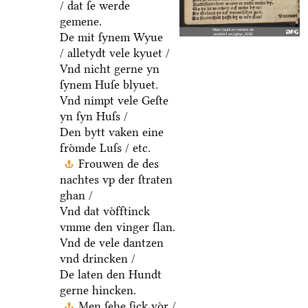
/ dat ſe werde
gemene.
De mit ſynem Wyue
/ alletydt vele kyuet /
Vnd nicht gerne yn
ſynem Huſe blyuet.
Vnd nimpt vele Geſte
yn ſyn Huſs /
Den bytt vaken eine
froͤmde Luſs / etc.
Frouwen de des
nachtes vp der ſtraten
ghan /
Vnd dat voͤfftinck
vmme den vinger ſlan.
Vnd de vele dantzen
vnd drincken /
De laten den Hundt
gerne hincken.
Men ſehe ſick voͤr /