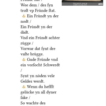
Wee dem / des ſyn
troſt vp Fruͤnde ſtat.
Ein Fruͤndt yn der
nodt /
Ein Fruͤndt yn der
daͤdt.
Vnd ein Fruͤndt achter
ruͤgge /
Vorwar dat ſynt dre
vaſte bruͤgge.
Gude Fruͤnde vnd
ein vorſocht Schwerdt
/
Synt yn noͤden vele
Geldes werdt.
Wenn du heffſt
geluͤcke yn all dyner
ſake /
So wachte des