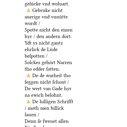
geluͤcke vnd woluart.
Gebruke nicht
auerige vnd vnnuͤtte
wordt /
Spotte nicht den einen
hyr / den andern dort.
Ydt ys nicht gantz
ehrlick de Luͤde
beſpotten /
Solckes gehoͤrt Narren
tho edder ſotten.
De de warheit tho
ſeggen nicht ſchont /
De wert van Gade hyr
na ewich belohnt.
De hilligen Schrifft
/ moth men billick
lauen /
Denn ſe ſweuet allen