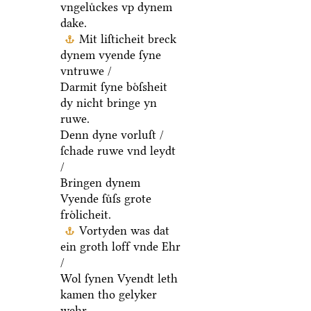
vngeluͤckes vp dynem
dake.
Mit liſticheit breck
dynem vyende ſyne
vntruwe /
Darmit ſyne boͤſsheit
dy nicht bringe yn
ruwe.
Denn dyne vorluſt /
ſchade ruwe vnd leydt
/
Bringen dynem
Vyende ſuͤſs grote
froͤlicheit.
Vortyden was dat
ein groth loff vnde Ehr
/
Wol ſynen Vyendt leth
kamen tho gelyker
wehr.