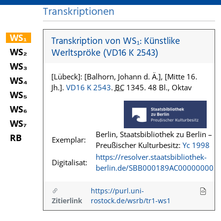
Transkriptionen
WS₁
Transkription von WS₁: Künstlike
WS₂
Werltspröke (VD16 K 2543)
WS₃
[Lübeck]: [Balhorn, Johann d. Ä.], [Mitte 16.
WS₄
Jh.].
VD16 K 2543
.
BC
1345. 48 Bl., Oktav
WS₅
WS₆
WS₇
Berlin, Staatsbibliothek zu Berlin –
RB
Exemplar:
Preußischer Kulturbesitz:
Yc 1998
https://resolver.staatsbibliothek-
Digitalisat:
berlin.de/SBB000189AC00000000
https://purl.uni-
Zitierlink
rostock.de/wsrb/tr1-ws1