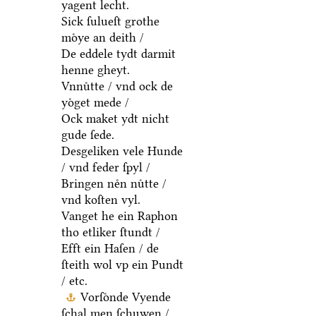
yagent lecht.
Sick ſulueſt grothe
moͤye an deith /
De eddele tydt darmit
henne gheyt.
Vnnuͤtte / vnd ock de
yoͤget mede /
Ock maket ydt nicht
gude ſede.
Desgeliken vele Hunde
/ vnd feder ſpyl /
Bringen neͤn nuͤtte /
vnd koſten vyl.
Vanget he ein Raphon
tho etliker ſtundt /
Efft ein Haſen / de
ſteith wol vp ein Pundt
/ etc.
Vorſoͤnde Vyende
ſchal men ſchuwen /