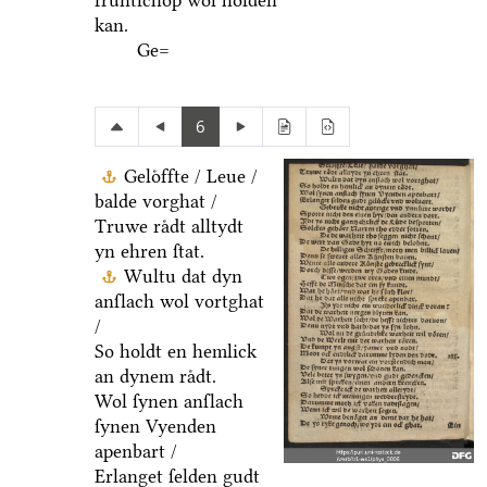
fruͤntſchop wol holden
kan.
Ge=
6
Geloͤffte / Leue /
balde vorghat /
Truwe raͤdt alltydt
yn ehren ſtat.
Wultu dat dyn
anſlach wol vortghat
/
So holdt en hemlick
an dynem raͤdt.
Wol ſynen anſlach
ſynen Vyenden
apenbart /
Erlanget ſelden gudt