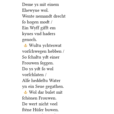
Deme ys mit einem
Ehewyue wol.
Wente nemandt drecht
ſo hogen modt /
Ein Wyff gifft em
kyues vnd haders
genoch.
Wultu ychteswat
vorſchwegen hebben /
So ſchaltu ydt einer
Frouwen ſeggen.
Do ys ydt ſo wol
vorſchlaten /
Alſe heddeſtu Water
yn ein Seue gegathen.
Wol dar bulet mit
ſchoͤnen Frouwen.
De wert nicht veel
ſteͤne Huͤſer buwen.