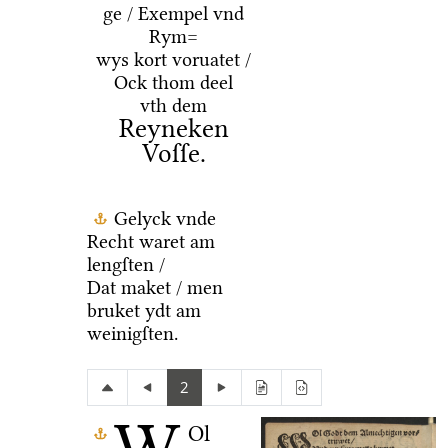
ge / Exempel vnd
Rym=
wys kort voruatet /
Ock thom deel
vth dem
Reyneken
Voſſe.
Gelyck vnde
Recht waret am
lengſten /
Dat maket / men
bruket ydt am
weinigſten.
2
Ol