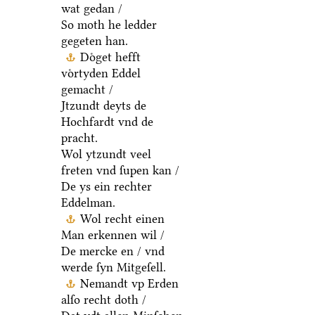
wat gedan /
So moth he ledder
gegeten han.
Doͤget hefft
voͤrtyden Eddel
gemacht /
Jtzundt deyts de
Hochfardt vnd de
pracht.
Wol ytzundt veel
freten vnd ſupen kan /
De ys ein rechter
Eddelman.
Wol recht einen
Man erkennen wil /
De mercke en / vnd
werde ſyn Mitgeſell.
Nemandt vp Erden
alſo recht doth /