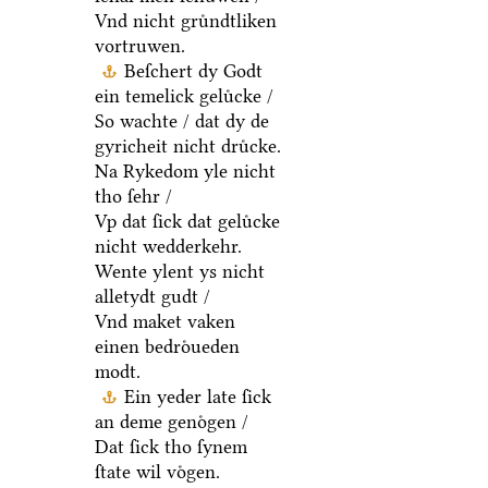
Vnd nicht gruͤndtliken
vortruwen.
Beſchert dy Godt
ein temelick geluͤcke /
So wachte / dat dy de
gyricheit nicht druͤcke.
Na Rykedom yle nicht
tho ſehr /
Vp dat ſick dat geluͤcke
nicht wedderkehr.
Wente ylent ys nicht
alletydt gudt /
Vnd maket vaken
einen bedroͤueden
modt.
Ein yeder late ſick
an deme genoͤgen /
Dat ſick tho ſynem
ſtate wil voͤgen.