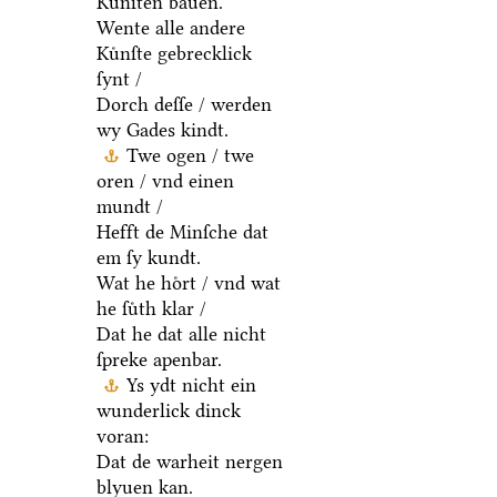
Kuͤnſten bauen.
Wente alle andere
Kuͤnſte gebrecklick
ſynt /
Dorch deſſe / werden
wy Gades kindt.
Twe ogen / twe
oren / vnd einen
mundt /
Hefft de Minſche dat
em ſy kundt.
Wat he hoͤrt / vnd wat
he ſuͤth klar /
Dat he dat alle nicht
ſpreke apenbar.
Ys ydt nicht ein
wunderlick dinck
voran:
Dat de warheit nergen
blyuen kan.