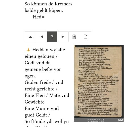
So koͤnnen de Kremers
balde geldt koͤpen.
Hed=
3
Hedden wy alle
einen gelouen /
Godt vnd dat
gemene beſte vor
ogen.
Guden frede / vnd
recht gerichte /
Eine Elen / Mate vnd
Gewichte.
Eine Muͤnte vnd
gudt Geldt /
So ſtuͤnde ydt wol yn