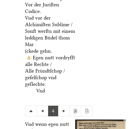
Vor der Juriſten
Codice.
Vnd vor der
Alchimiſten Sublime /
Sonſt werſtu mit einem
leddigen Buͤdel thom
Mar
(ckede gehn.
Egen nutt vordryfft
alle Rechte /
Alle Fruͤndtſchop /
geſelſchop vnd
geſlechte.
Vnd
4
Vnd wenn egen nutt