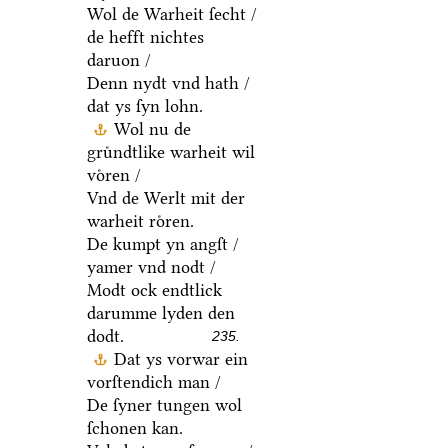
Wol de Warheit ſecht /
de hefft nichtes
daruon /
Denn nydt vnd hath /
dat ys ſyn lohn.
Wol nu de
gruͤndtlike warheit wil
voͤren /
Vnd de Werlt mit der
warheit roͤren.
De kumpt yn angſt /
yamer vnd nodt /
Modt ock endtlick
darumme lyden den
dodt.
235.
Dat ys vorwar ein
vorſtendich man /
De ſyner tungen wol
ſchonen kan.