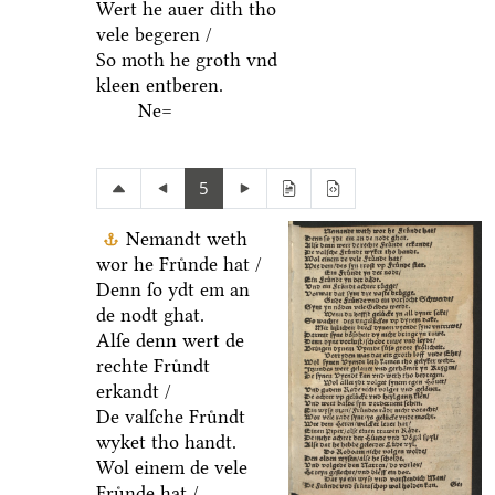
Wert he auer dith tho
vele begeren /
So moth he groth vnd
kleen entberen.
Ne=
5
Nemandt weth
wor he Fruͤnde hat /
Denn ſo ydt em an
de nodt ghat.
Alſe denn wert de
rechte Fruͤndt
erkandt /
De valſche Fruͤndt
wyket tho handt.
Wol einem de vele
Fruͤnde hat /