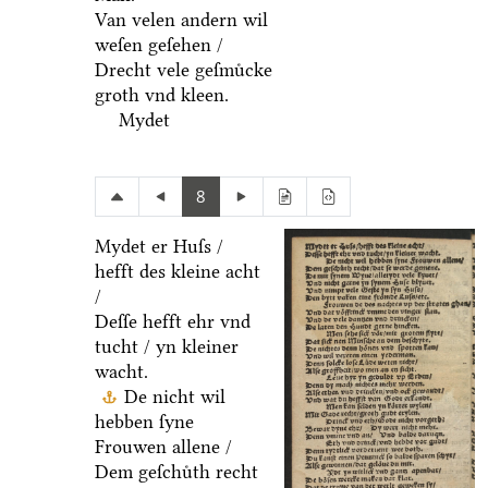
Van velen andern wil
weſen geſehen /
Drecht vele geſmuͤcke
groth vnd kleen.
Mydet
8
Mydet er Huſs /
hefft des kleine acht
/
Deſſe hefft ehr vnd
tucht / yn kleiner
wacht.
De nicht wil
hebben ſyne
Frouwen allene /
Dem geſchuͤth recht