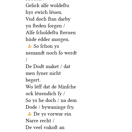
Gelick alſe woldeſtu
hyr ewich leͤuen.
Vnd doch ſtan darby
yn ſteden ſorgen /
Alſe ſcholdeſtu ſteruen
huͤde edder morgen.
So ſchon ys
nemandt noch ſo werdt
/
De Dodt maket / dat
men ſyner nicht
begert.
Wo leͤff dat de Minſche
ock leͤuendich ſy /
So ys he doch / na dem
Dode / bywaninge fry.
De ys vorwar ein
Narre recht /
De veel vnkoſt an