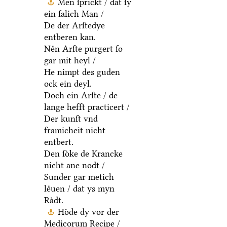
Men ſprickt / dat ſy
ein ſalich Man /
De der Arſtedye
entberen kan.
Neͤn Arſte purgert ſo
gar mit heyl /
He nimpt des guden
ock ein deyl.
Doch ein Arſte / de
lange hefft practicert /
Der kunſt vnd
framicheit nicht
entbert.
Den ſoͤke de Krancke
nicht ane nodt /
Sunder gar metich
leͤuen / dat ys myn
Raͤdt.
Hoͤde dy vor der
Medicorum Recipe /