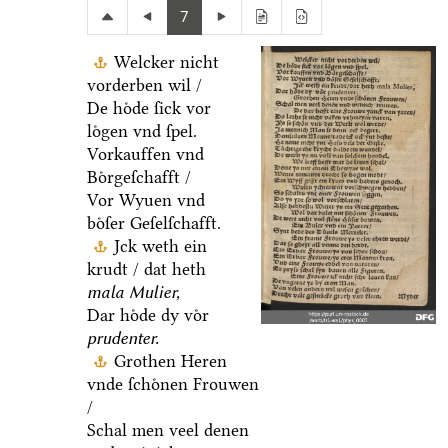
7
Welcker nicht
vorderben wil /
De hoͤde ſick vor
loͤgen vnd ſpel.
Vorkauffen vnd
Boͤrgeſchafft /
Vor Wyuen vnd
boͤſer Geſelſchafft.
Jck weth ein
krudt / dat heth
mala Mulier,
Dar hoͤde dy voͤr
prudenter.
Grothen Heren
vnde ſchoͤnen Frouwen
/
Schal men veel denen