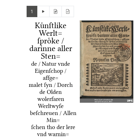
1
Kuͤnſtlike
Werlt=
ſproͤke /
darinne aller
Sten=
de / Natur vnde
Eigenſchop /
affge=
malet ſyn / Dorch
de Olden
wolerfaren
Werltwyſe
beſchreuen / Allen
Min=
ſchen tho der lere
vnd warnin=