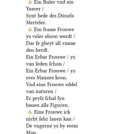
Ein Buler vnd ein
Yuerer /
Synt bede des Duͤuels
Merteler.
Ein frame Frouwe
ys veler ehren werdt /
Dar ſe gheyt all vmme
den herdt.
Ein Erbar Frouwe / ys
van ſeden ſchon /
Ein Erbar Frouwe / ys
eres Mannes kron.
Vnd eine Frouwe eddel
van naturen /
Er pryſs ſchal ſyn
bauen alle Figuren.
Eine Frouwe ick
nicht ſehr lauen kan /
De vngerne ys by erem
Man.