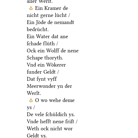
aller Werlt.
Ein Kramer de
nicht gerne luͤcht /
Ein Joͤde de nemandt
bedruͤcht.
Ein Water dat ane
ſchade fluͤth /
Ock ein Wolff de nene
Schape thoryth.
Vnd ein Woͤkerer
ſunder Geldt /
Dat ſynt vyff
Meerwonder yn der
Werlt.
O wo wehe deme
ys /
De vele ſchuͤldich ys.
Vnde hefft nene friſt /
Weth ock nicht wor
Geldt ys.