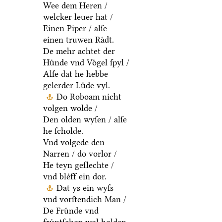
Wee dem Heren /
welcker leuer hat /
Einen Piper / alſe
einen truwen Raͤdt.
De mehr achtet der
Huͤnde vnd Voͤgel ſpyl /
Alſe dat he hebbe
gelerder Luͤde vyl.
Do Roboam nicht
volgen wolde /
Den olden wyſen / alſe
he ſcholde.
Vnd volgede den
Narren / do vorlor /
He teyn geſlechte /
vnd bleͤff ein dor.
Dat ys ein wyſs
vnd vorſtendich Man /
De Fruͤnde vnd