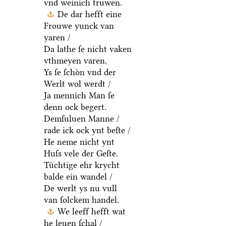
vnd weinich truwen.
De dar hefft eine
Frouwe yunck van
yaren /
Da lathe ſe nicht vaken
vthmeyen varen.
Ys ſe ſchoͤn vnd der
Werlt wol werdt /
Ja mennich Man ſe
denn ock begert.
Demſuluen Manne /
rade ick ock ynt beſte /
He neme nicht ynt
Huſs vele der Geſte.
Tuͤchtige ehr krycht
balde ein wandel /
De werlt ys nu vull
van ſolckem handel.
We leeff hefft wat
he leuen ſchal /