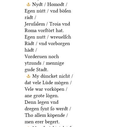
Nydt / Homodt /
Egen nuͤtt / vnd boͤſen
raͤdt /
Jeruſalem / Troia vnd
Roma vorſtoͤrt hat.
Egen nutt / wreuelſch
Raͤdt / vnd vorborgen
haͤdt /
Vorderuen noch
ytzunds / mennige
gude Stadt.
My duͤncket nicht /
dat vele Luͤde moͤgen /
Vele war vorkoͤpen /
ane grote loͤgen.
Denn legen vnd
dregen ſynt ſo werdt /
Tho allem koͤpende /
men erer begert.