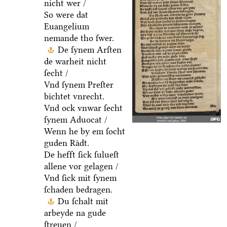
nicht wer /
So were dat
Euangelium
nemande tho ſwer.
De ſynem Arſten
de warheit nicht
ſecht /
Vnd ſynem Preſter
bichtet vnrecht.
Vnd ock vnwar ſecht
ſynem Aduocat /
Wenn he by em ſocht
guden Raͤdt.
De hefft ſick ſulueſt
allene vor gelagen /
Vnd ſick mit ſynem
ſchaden bedragen.
Du ſchalt mit
arbeyde na gude
ſtreuen /