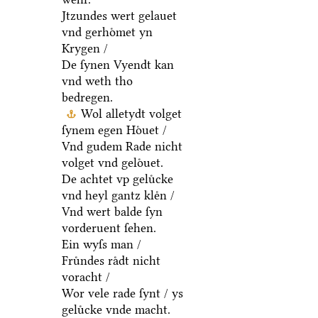
Jtzundes wert gelauet
vnd gerhoͤmet yn
Krygen /
De ſynen Vyendt kan
vnd weth tho
bedregen.
Wol alletydt volget
ſynem egen Hoͤuet /
Vnd gudem Rade nicht
volget vnd geloͤuet.
De achtet vp geluͤcke
vnd heyl gantz kleͤn /
Vnd wert balde ſyn
vorderuent ſehen.
Ein wyſs man /
Fruͤndes raͤdt nicht
voracht /
Wor vele rade ſynt / ys
geluͤcke vnde macht.