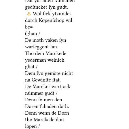
Dat ydt allen Minſchen
geduͤncket ſyn gudt.
Wol ſick ytzundes
dorch Kopenſchop wil
be=
(ghan /
De moth vaken ſyn
warſeggent lan.
Tho dem Marckede
yederman weinich
ghat /
Dem ſyn gemoͤte nicht
na Gewinſte ſtat.
De Marcket wert ock
nuͤmmer gudt /
Denn ſo men den
Doren ſchaden doth.
Denn wenn de Dorn
tho Marckede don
lopen /