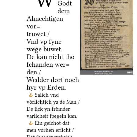
W
Godt
dem
Almechtigen
vor=
truwet /
Vnd vp ſyne
wege buwet.
De kan nicht tho
ſchanden wer=
den /
Wedder dort noch
hyr vp Erden.
Salich vnd
voͤrſichtich ys de Man /
De ſick yn froͤmder
varlicheit ſpegeln kan.
Ein geſchot dat
men vorhen erſicht /