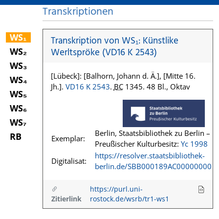
Transkriptionen
WS₁
Transkription von WS₁: Künstlike
WS₂
Werltspröke (VD16 K 2543)
WS₃
[Lübeck]: [Balhorn, Johann d. Ä.], [Mitte 16.
WS₄
Jh.].
VD16 K 2543
.
BC
1345. 48 Bl., Oktav
WS₅
WS₆
WS₇
Berlin, Staatsbibliothek zu Berlin –
RB
Exemplar:
Preußischer Kulturbesitz:
Yc 1998
https://resolver.staatsbibliothek-
Digitalisat:
berlin.de/SBB000189AC00000000
https://purl.uni-
Zitierlink
rostock.de/wsrb/tr1-ws1