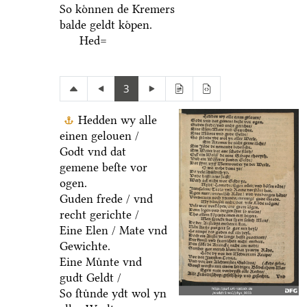
So koͤnnen de Kremers
balde geldt koͤpen.
Hed=
3
Hedden wy alle
einen gelouen /
Godt vnd dat
gemene beſte vor
ogen.
Guden frede / vnd
recht gerichte /
Eine Elen / Mate vnd
Gewichte.
Eine Muͤnte vnd
gudt Geldt /
So ſtuͤnde ydt wol yn