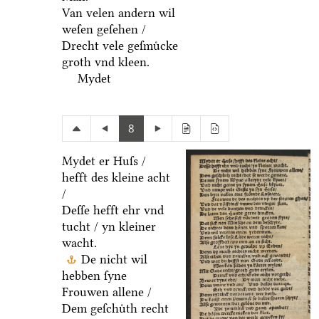
Van velen andern wil
weſen geſehen /
Drecht vele geſmuͤcke
groth vnd kleen.
Mydet
8
Mydet er Huſs /
hefft des kleine acht
/
Deſſe hefft ehr vnd
tucht / yn kleiner
wacht.
De nicht wil
hebben ſyne
Frouwen allene /
Dem geſchuͤth recht