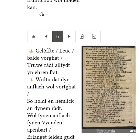
fruͤntſchop wol holden
kan.
Ge=
6
Geloͤffte / Leue /
balde vorghat /
Truwe raͤdt alltydt
yn ehren ſtat.
Wultu dat dyn
anſlach wol vortghat
/
So holdt en hemlick
an dynem raͤdt.
Wol ſynen anſlach
ſynen Vyenden
apenbart /
Erlanget ſelden gudt