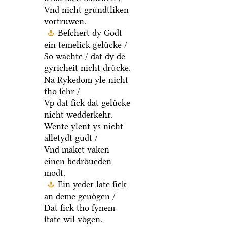
Vnd nicht gruͤndtliken
vortruwen.
Beſchert dy Godt
ein temelick geluͤcke /
So wachte / dat dy de
gyricheit nicht druͤcke.
Na Rykedom yle nicht
tho ſehr /
Vp dat ſick dat geluͤcke
nicht wedderkehr.
Wente ylent ys nicht
alletydt gudt /
Vnd maket vaken
einen bedroͤueden
modt.
Ein yeder late ſick
an deme genoͤgen /
Dat ſick tho ſynem
ſtate wil voͤgen.