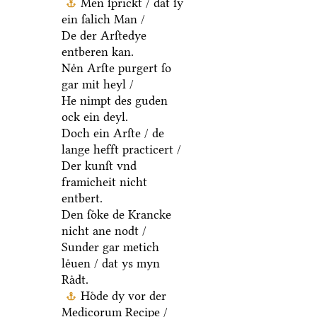
Men ſprickt / dat ſy
ein ſalich Man /
De der Arſtedye
entberen kan.
Neͤn Arſte purgert ſo
gar mit heyl /
He nimpt des guden
ock ein deyl.
Doch ein Arſte / de
lange hefft practicert /
Der kunſt vnd
framicheit nicht
entbert.
Den ſoͤke de Krancke
nicht ane nodt /
Sunder gar metich
leͤuen / dat ys myn
Raͤdt.
Hoͤde dy vor der
Medicorum Recipe /