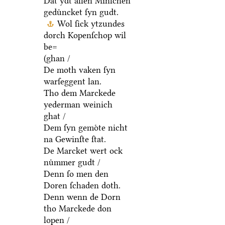
Dat ydt allen Minſchen
geduͤncket ſyn gudt.
Wol ſick ytzundes
dorch Kopenſchop wil
be=
(ghan /
De moth vaken ſyn
warſeggent lan.
Tho dem Marckede
yederman weinich
ghat /
Dem ſyn gemoͤte nicht
na Gewinſte ſtat.
De Marcket wert ock
nuͤmmer gudt /
Denn ſo men den
Doren ſchaden doth.
Denn wenn de Dorn
tho Marckede don
lopen /