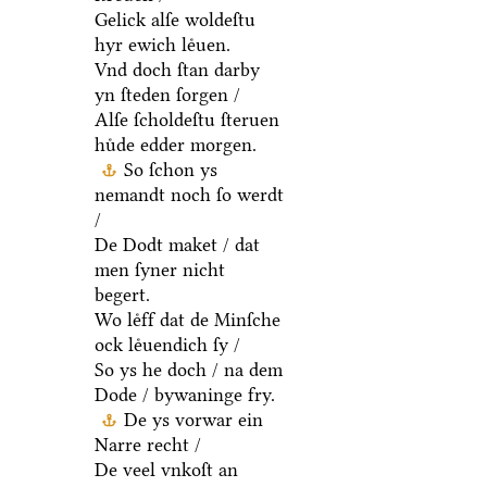
Gelick alſe woldeſtu
hyr ewich leͤuen.
Vnd doch ſtan darby
yn ſteden ſorgen /
Alſe ſcholdeſtu ſteruen
huͤde edder morgen.
So ſchon ys
nemandt noch ſo werdt
/
De Dodt maket / dat
men ſyner nicht
begert.
Wo leͤff dat de Minſche
ock leͤuendich ſy /
So ys he doch / na dem
Dode / bywaninge fry.
De ys vorwar ein
Narre recht /
De veel vnkoſt an