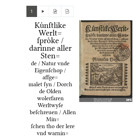
1
Kuͤnſtlike
Werlt=
ſproͤke /
darinne aller
Sten=
de / Natur vnde
Eigenſchop /
affge=
malet ſyn / Dorch
de Olden
wolerfaren
Werltwyſe
beſchreuen / Allen
Min=
ſchen tho der lere
vnd warnin=