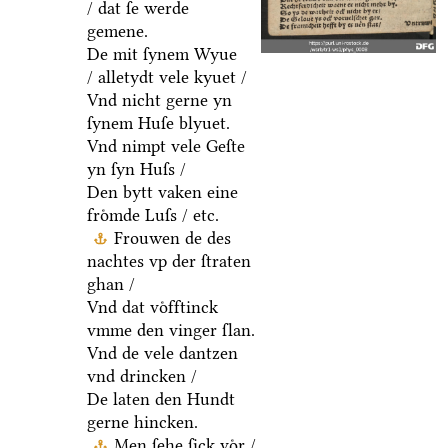
/ dat ſe werde
gemene.
De mit ſynem Wyue
/ alletydt vele kyuet /
Vnd nicht gerne yn
ſynem Huſe blyuet.
Vnd nimpt vele Geſte
yn ſyn Huſs /
Den bytt vaken eine
froͤmde Luſs / etc.
Frouwen de des
nachtes vp der ſtraten
ghan /
Vnd dat voͤfftinck
vmme den vinger ſlan.
Vnd de vele dantzen
vnd drincken /
De laten den Hundt
gerne hincken.
Men ſehe ſick voͤr /