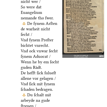
nicht wer /
So were dat
Euangelium
nemande tho ſwer.
De ſynem Arſten
de warheit nicht
ſecht /
Vnd ſynem Preſter
bichtet vnrecht.
Vnd ock vnwar ſecht
ſynem Aduocat /
Wenn he by em ſocht
guden Raͤdt.
De hefft ſick ſulueſt
allene vor gelagen /
Vnd ſick mit ſynem
ſchaden bedragen.
Du ſchalt mit
arbeyde na gude
ſtreuen /