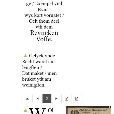
ge / Exempel vnd
Rym=
wys kort voruatet /
Ock thom deel
vth dem
Reyneken
Voſſe.
Gelyck vnde
Recht waret am
lengſten /
Dat maket / men
bruket ydt am
weinigſten.
2
Ol