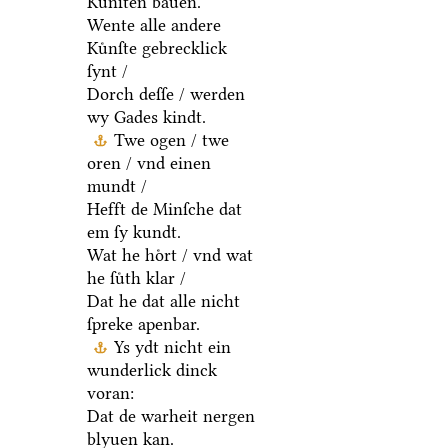
Kuͤnſten bauen.
Wente alle andere
Kuͤnſte gebrecklick
ſynt /
Dorch deſſe / werden
wy Gades kindt.
Twe ogen / twe
oren / vnd einen
mundt /
Hefft de Minſche dat
em ſy kundt.
Wat he hoͤrt / vnd wat
he ſuͤth klar /
Dat he dat alle nicht
ſpreke apenbar.
Ys ydt nicht ein
wunderlick dinck
voran:
Dat de warheit nergen
blyuen kan.