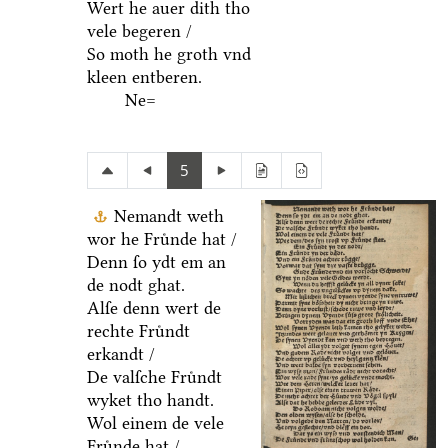
Wert he auer dith tho
vele begeren /
So moth he groth vnd
kleen entberen.
Ne=
5
Nemandt weth
wor he Fruͤnde hat /
Denn ſo ydt em an
de nodt ghat.
Alſe denn wert de
rechte Fruͤndt
erkandt /
De valſche Fruͤndt
wyket tho handt.
Wol einem de vele
Fruͤnde hat /