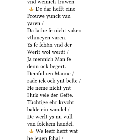
vnd weinich truwen.
De dar hefft eine
Frouwe yunck van
yaren /
Da lathe ſe nicht vaken
vthmeyen varen.
Ys ſe ſchoͤn vnd der
Werlt wol werdt /
Ja mennich Man ſe
denn ock begert.
Demſuluen Manne /
rade ick ock ynt beſte /
He neme nicht ynt
Huſs vele der Geſte.
Tuͤchtige ehr krycht
balde ein wandel /
De werlt ys nu vull
van ſolckem handel.
We leeff hefft wat
he leuen ſchal /