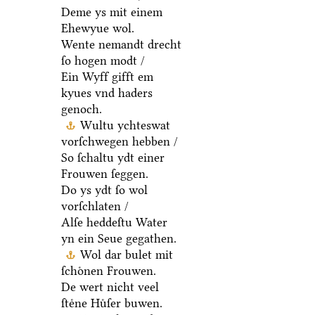
Deme ys mit einem
Ehewyue wol.
Wente nemandt drecht
ſo hogen modt /
Ein Wyff gifft em
kyues vnd haders
genoch.
Wultu ychteswat
vorſchwegen hebben /
So ſchaltu ydt einer
Frouwen ſeggen.
Do ys ydt ſo wol
vorſchlaten /
Alſe heddeſtu Water
yn ein Seue gegathen.
Wol dar bulet mit
ſchoͤnen Frouwen.
De wert nicht veel
ſteͤne Huͤſer buwen.