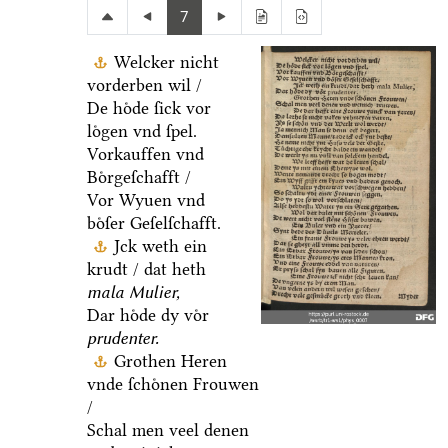
7
Welcker nicht
vorderben wil /
De hoͤde ſick vor
loͤgen vnd ſpel.
Vorkauffen vnd
Boͤrgeſchafft /
Vor Wyuen vnd
boͤſer Geſelſchafft.
Jck weth ein
krudt / dat heth
mala Mulier,
Dar hoͤde dy voͤr
prudenter.
Grothen Heren
vnde ſchoͤnen Frouwen
/
Schal men veel denen