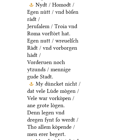
Nydt / Homodt /
Egen nuͤtt / vnd boͤſen
raͤdt /
Jeruſalem / Troia vnd
Roma vorſtoͤrt hat.
Egen nutt / wreuelſch
Raͤdt / vnd vorborgen
haͤdt /
Vorderuen noch
ytzunds / mennige
gude Stadt.
My duͤncket nicht /
dat vele Luͤde moͤgen /
Vele war vorkoͤpen /
ane grote loͤgen.
Denn legen vnd
dregen ſynt ſo werdt /
Tho allem koͤpende /
men erer begert.