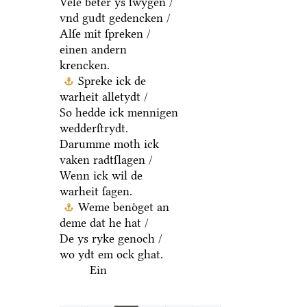
Vele beter ys ſwygen /
vnd gudt gedencken /
Alſe mit ſpreken /
einen andern
krencken.
Spreke ick de
warheit alletydt /
So hedde ick mennigen
wedderſtrydt.
Darumme moth ick
vaken radtſlagen /
Wenn ick wil de
warheit ſagen.
Weme benoͤget an
deme dat he hat /
De ys ryke genoch /
wo ydt em ock ghat.
Ein