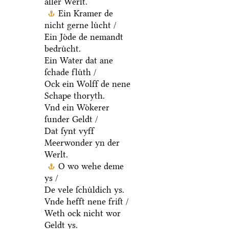
aller Werlt.
Ein Kramer de
nicht gerne luͤcht /
Ein Joͤde de nemandt
bedruͤcht.
Ein Water dat ane
ſchade fluͤth /
Ock ein Wolff de nene
Schape thoryth.
Vnd ein Woͤkerer
ſunder Geldt /
Dat ſynt vyff
Meerwonder yn der
Werlt.
O wo wehe deme
ys /
De vele ſchuͤldich ys.
Vnde hefft nene friſt /
Weth ock nicht wor
Geldt ys.