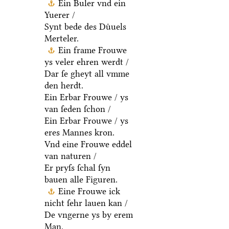
Ein Buler vnd ein
Yuerer /
Synt bede des Duͤuels
Merteler.
Ein frame Frouwe
ys veler ehren werdt /
Dar ſe gheyt all vmme
den herdt.
Ein Erbar Frouwe / ys
van ſeden ſchon /
Ein Erbar Frouwe / ys
eres Mannes kron.
Vnd eine Frouwe eddel
van naturen /
Er pryſs ſchal ſyn
bauen alle Figuren.
Eine Frouwe ick
nicht ſehr lauen kan /
De vngerne ys by erem
Man.