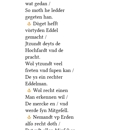
wat gedan /
So moth he ledder
gegeten han.
Doͤget hefft
voͤrtyden Eddel
gemacht /
Jtzundt deyts de
Hochfardt vnd de
pracht.
Wol ytzundt veel
freten vnd ſupen kan /
De ys ein rechter
Eddelman.
Wol recht einen
Man erkennen wil /
De mercke en / vnd
werde ſyn Mitgeſell.
Nemandt vp Erden
alſo recht doth /