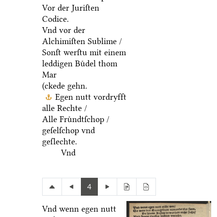
Vor der Juriſten
Codice.
Vnd vor der
Alchimiſten Sublime /
Sonſt werſtu mit einem
leddigen Buͤdel thom
Mar
(ckede gehn.
Egen nutt vordryfft
alle Rechte /
Alle Fruͤndtſchop /
geſelſchop vnd
geſlechte.
Vnd
4
Vnd wenn egen nutt