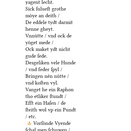
yagent lecht.
Sick ſulueſt grothe
moͤye an deith /
De eddele tydt darmit
henne gheyt.
Vnnuͤtte / vnd ock de
yoͤget mede /
Ock maket ydt nicht
gude ſede.
Desgeliken vele Hunde
/ vnd feder ſpyl /
Bringen neͤn nuͤtte /
vnd koſten vyl.
Vanget he ein Raphon
tho etliker ſtundt /
Efft ein Haſen / de
ſteith wol vp ein Pundt
/ etc.
Vorſoͤnde Vyende
ſchal men ſchuwen /