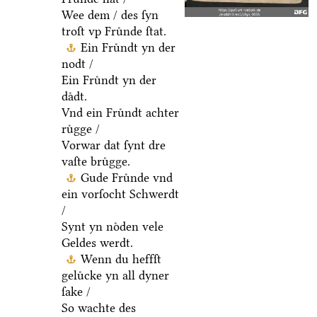
Wee dem / des ſyn
troſt vp Fruͤnde ſtat.
Ein Fruͤndt yn der
nodt /
Ein Fruͤndt yn der
daͤdt.
Vnd ein Fruͤndt achter
ruͤgge /
Vorwar dat ſynt dre
vaſte bruͤgge.
Gude Fruͤnde vnd
ein vorſocht Schwerdt
/
Synt yn noͤden vele
Geldes werdt.
Wenn du heffſt
geluͤcke yn all dyner
ſake /
So wachte des