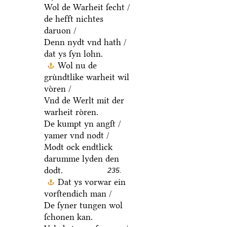
Wol de Warheit ſecht /
de hefft nichtes
daruon /
Denn nydt vnd hath /
dat ys ſyn lohn.
Wol nu de
gruͤndtlike warheit wil
voͤren /
Vnd de Werlt mit der
warheit roͤren.
De kumpt yn angſt /
yamer vnd nodt /
Modt ock endtlick
darumme lyden den
dodt.
235.
Dat ys vorwar ein
vorſtendich man /
De ſyner tungen wol
ſchonen kan.