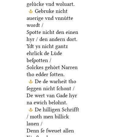
geluͤcke vnd woluart.
Gebruke nicht
auerige vnd vnnuͤtte
wordt /
Spotte nicht den einen
hyr / den andern dort.
Ydt ys nicht gantz
ehrlick de Luͤde
beſpotten /
Solckes gehoͤrt Narren
tho edder ſotten.
De de warheit tho
ſeggen nicht ſchont /
De wert van Gade hyr
na ewich belohnt.
De hilligen Schrifft
/ moth men billick
lauen /
Denn ſe ſweuet allen