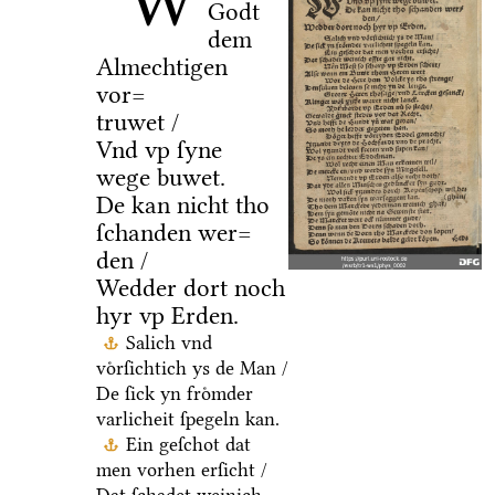
W
Godt
dem
Almechtigen
vor=
truwet /
Vnd vp ſyne
wege buwet.
De kan nicht tho
ſchanden wer=
den /
Wedder dort noch
hyr vp Erden.
Salich vnd
voͤrſichtich ys de Man /
De ſick yn froͤmder
varlicheit ſpegeln kan.
Ein geſchot dat
men vorhen erſicht /