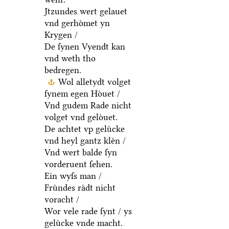
Jtzundes wert gelauet
vnd gerhoͤmet yn
Krygen /
De ſynen Vyendt kan
vnd weth tho
bedregen.
Wol alletydt volget
ſynem egen Hoͤuet /
Vnd gudem Rade nicht
volget vnd geloͤuet.
De achtet vp geluͤcke
vnd heyl gantz kleͤn /
Vnd wert balde ſyn
vorderuent ſehen.
Ein wyſs man /
Fruͤndes raͤdt nicht
voracht /
Wor vele rade ſynt / ys
geluͤcke vnde macht.