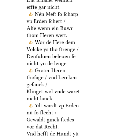
Dat ſchadet weinich
effte gar nicht.
Neͤn Meſt ſo ſcharp
vp Erden ſchert /
Alſe wenn ein Buwr
thom Heren wert.
Wor de Here dem
Volcke ys tho ſtrenge /
Denſuluen beleuen ſe
nicht yn de lenge.
Groter Heren
thoſage / vnd Lercken
geſanck /
Klinget wol vnde waret
nicht lanck.
Ydt wardt vp Erden
nuͤ ſo ſlecht /
Gewaldt ginck ſtedes
vor dat Recht.
Vnd hefft de Hundt yuͤ