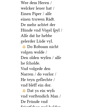
Wee dem Heren /
welcker leuer hat /
Einen Piper / alſe
einen truwen Raͤdt.
De mehr achtet der
Huͤnde vnd Voͤgel ſpyl /
Alſe dat he hebbe
gelerder Luͤde vyl.
Do Roboam nicht
volgen wolde /
Den olden wyſen / alſe
he ſcholde.
Vnd volgede den
Narren / do vorlor /
He teyn geſlechte /
vnd bleͤff ein dor.
Dat ys ein wyſs
vnd vorſtendich Man /
De Fruͤnde vnd