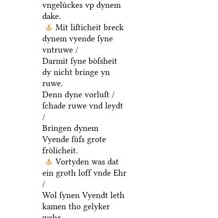
vngeluͤckes vp dynem
dake.
Mit liſticheit breck
dynem vyende ſyne
vntruwe /
Darmit ſyne boͤſsheit
dy nicht bringe yn
ruwe.
Denn dyne vorluſt /
ſchade ruwe vnd leydt
/
Bringen dynem
Vyende ſuͤſs grote
froͤlicheit.
Vortyden was dat
ein groth loff vnde Ehr
/
Wol ſynen Vyendt leth
kamen tho gelyker
wehr.