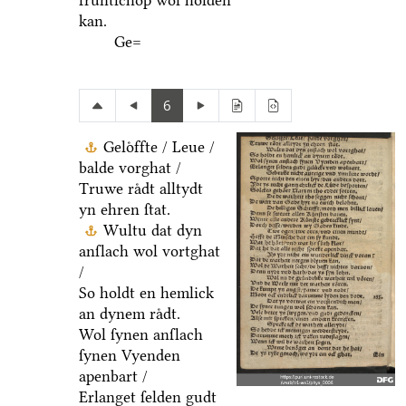
fruͤntſchop wol holden
kan.
Ge=
6
Geloͤffte / Leue /
balde vorghat /
Truwe raͤdt alltydt
yn ehren ſtat.
Wultu dat dyn
anſlach wol vortghat
/
So holdt en hemlick
an dynem raͤdt.
Wol ſynen anſlach
ſynen Vyenden
apenbart /
Erlanget ſelden gudt