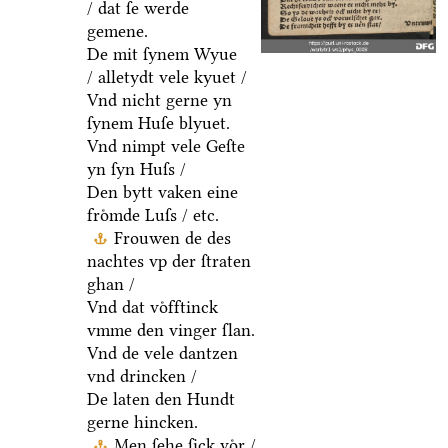
/ dat ſe werde
gemene.
De mit ſynem Wyue
/ alletydt vele kyuet /
Vnd nicht gerne yn
ſynem Huſe blyuet.
Vnd nimpt vele Geſte
yn ſyn Huſs /
Den bytt vaken eine
froͤmde Luſs / etc.
Frouwen de des
nachtes vp der ſtraten
ghan /
Vnd dat voͤfftinck
vmme den vinger ſlan.
Vnd de vele dantzen
vnd drincken /
De laten den Hundt
gerne hincken.
Men ſehe ſick voͤr /