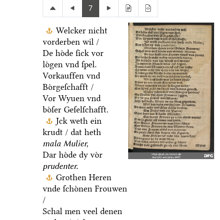
7
Welcker nicht
vorderben wil /
De hoͤde ſick vor
loͤgen vnd ſpel.
Vorkauffen vnd
Boͤrgeſchafft /
Vor Wyuen vnd
boͤſer Geſelſchafft.
Jck weth ein
krudt / dat heth
mala Mulier,
Dar hoͤde dy voͤr
prudenter.
Grothen Heren
vnde ſchoͤnen Frouwen
/
Schal men veel denen