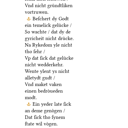
Vnd nicht gruͤndtliken
vortruwen.
Beſchert dy Godt
ein temelick geluͤcke /
So wachte / dat dy de
gyricheit nicht druͤcke.
Na Rykedom yle nicht
tho ſehr /
Vp dat ſick dat geluͤcke
nicht wedderkehr.
Wente ylent ys nicht
alletydt gudt /
Vnd maket vaken
einen bedroͤueden
modt.
Ein yeder late ſick
an deme genoͤgen /
Dat ſick tho ſynem
ſtate wil voͤgen.