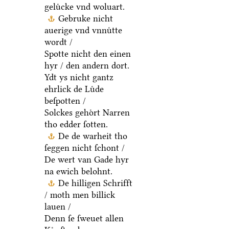
geluͤcke vnd woluart.
Gebruke nicht
auerige vnd vnnuͤtte
wordt /
Spotte nicht den einen
hyr / den andern dort.
Ydt ys nicht gantz
ehrlick de Luͤde
beſpotten /
Solckes gehoͤrt Narren
tho edder ſotten.
De de warheit tho
ſeggen nicht ſchont /
De wert van Gade hyr
na ewich belohnt.
De hilligen Schrifft
/ moth men billick
lauen /
Denn ſe ſweuet allen