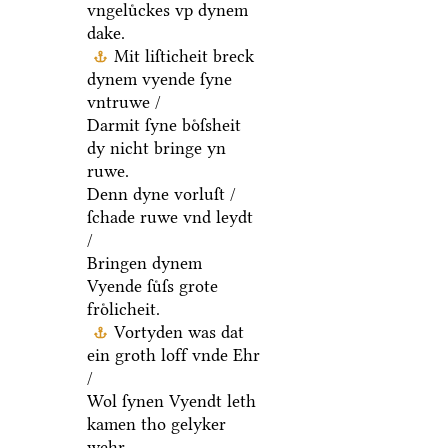
vngeluͤckes vp dynem
dake.
Mit liſticheit breck
dynem vyende ſyne
vntruwe /
Darmit ſyne boͤſsheit
dy nicht bringe yn
ruwe.
Denn dyne vorluſt /
ſchade ruwe vnd leydt
/
Bringen dynem
Vyende ſuͤſs grote
froͤlicheit.
Vortyden was dat
ein groth loff vnde Ehr
/
Wol ſynen Vyendt leth
kamen tho gelyker
wehr.