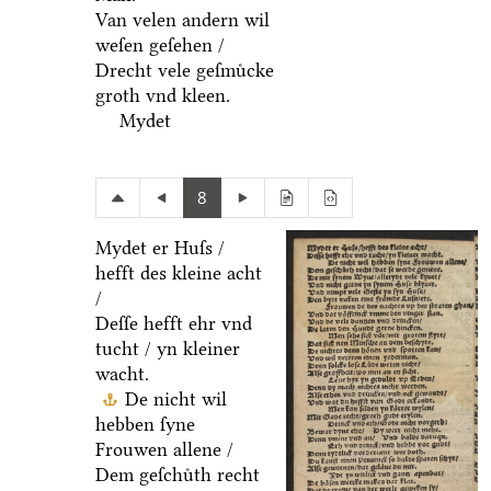
Van velen andern wil
weſen geſehen /
Drecht vele geſmuͤcke
groth vnd kleen.
Mydet
8
Mydet er Huſs /
hefft des kleine acht
/
Deſſe hefft ehr vnd
tucht / yn kleiner
wacht.
De nicht wil
hebben ſyne
Frouwen allene /
Dem geſchuͤth recht