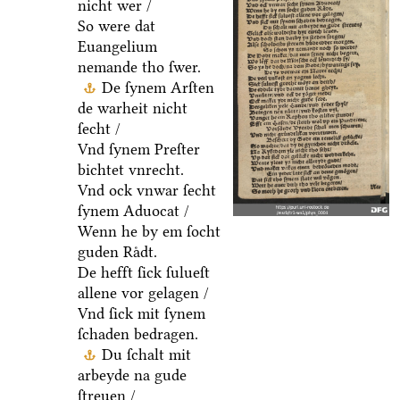
nicht wer /
So were dat
Euangelium
nemande tho ſwer.
De ſynem Arſten
de warheit nicht
ſecht /
Vnd ſynem Preſter
bichtet vnrecht.
Vnd ock vnwar ſecht
ſynem Aduocat /
Wenn he by em ſocht
guden Raͤdt.
De hefft ſick ſulueſt
allene vor gelagen /
Vnd ſick mit ſynem
ſchaden bedragen.
Du ſchalt mit
arbeyde na gude
ſtreuen /