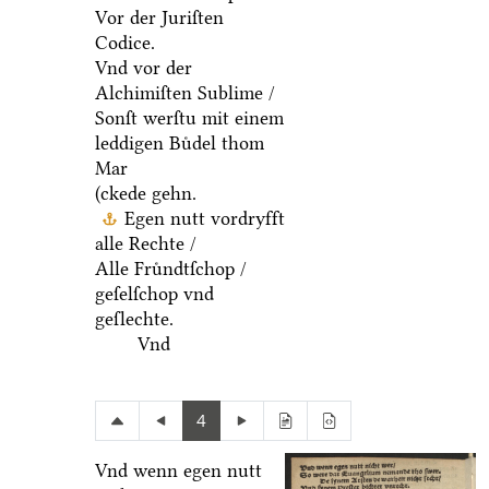
Vor der Juriſten
Codice.
Vnd vor der
Alchimiſten Sublime /
Sonſt werſtu mit einem
leddigen Buͤdel thom
Mar
(ckede gehn.
Egen nutt vordryfft
alle Rechte /
Alle Fruͤndtſchop /
geſelſchop vnd
geſlechte.
Vnd
4
Vnd wenn egen nutt