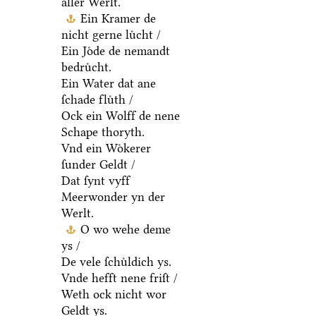
aller Werlt.
Ein Kramer de
nicht gerne luͤcht /
Ein Joͤde de nemandt
bedruͤcht.
Ein Water dat ane
ſchade fluͤth /
Ock ein Wolff de nene
Schape thoryth.
Vnd ein Woͤkerer
ſunder Geldt /
Dat ſynt vyff
Meerwonder yn der
Werlt.
O wo wehe deme
ys /
De vele ſchuͤldich ys.
Vnde hefft nene friſt /
Weth ock nicht wor
Geldt ys.