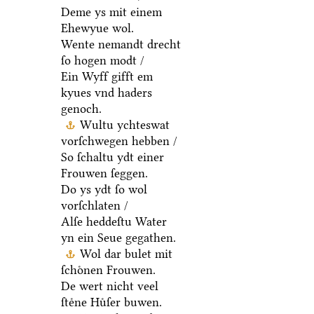
Deme ys mit einem
Ehewyue wol.
Wente nemandt drecht
ſo hogen modt /
Ein Wyff gifft em
kyues vnd haders
genoch.
Wultu ychteswat
vorſchwegen hebben /
So ſchaltu ydt einer
Frouwen ſeggen.
Do ys ydt ſo wol
vorſchlaten /
Alſe heddeſtu Water
yn ein Seue gegathen.
Wol dar bulet mit
ſchoͤnen Frouwen.
De wert nicht veel
ſteͤne Huͤſer buwen.