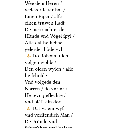
Wee dem Heren /
welcker leuer hat /
Einen Piper / alſe
einen truwen Raͤdt.
De mehr achtet der
Huͤnde vnd Voͤgel ſpyl /
Alſe dat he hebbe
gelerder Luͤde vyl.
Do Roboam nicht
volgen wolde /
Den olden wyſen / alſe
he ſcholde.
Vnd volgede den
Narren / do vorlor /
He teyn geſlechte /
vnd bleͤff ein dor.
Dat ys ein wyſs
vnd vorſtendich Man /
De Fruͤnde vnd