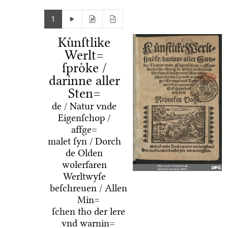
1
Kuͤnſtlike
Werlt=
ſproͤke /
darinne aller
Sten=
de / Natur vnde
Eigenſchop /
affge=
malet ſyn / Dorch
de Olden
wolerfaren
Werltwyſe
beſchreuen / Allen
Min=
ſchen tho der lere
vnd warnin=