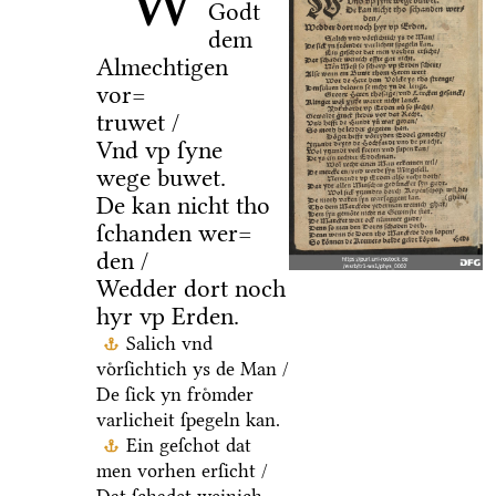
W
Godt
dem
Almechtigen
vor=
truwet /
Vnd vp ſyne
wege buwet.
De kan nicht tho
ſchanden wer=
den /
Wedder dort noch
hyr vp Erden.
Salich vnd
voͤrſichtich ys de Man /
De ſick yn froͤmder
varlicheit ſpegeln kan.
Ein geſchot dat
men vorhen erſicht /