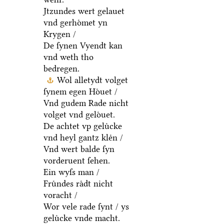
Jtzundes wert gelauet
vnd gerhoͤmet yn
Krygen /
De ſynen Vyendt kan
vnd weth tho
bedregen.
Wol alletydt volget
ſynem egen Hoͤuet /
Vnd gudem Rade nicht
volget vnd geloͤuet.
De achtet vp geluͤcke
vnd heyl gantz kleͤn /
Vnd wert balde ſyn
vorderuent ſehen.
Ein wyſs man /
Fruͤndes raͤdt nicht
voracht /
Wor vele rade ſynt / ys
geluͤcke vnde macht.