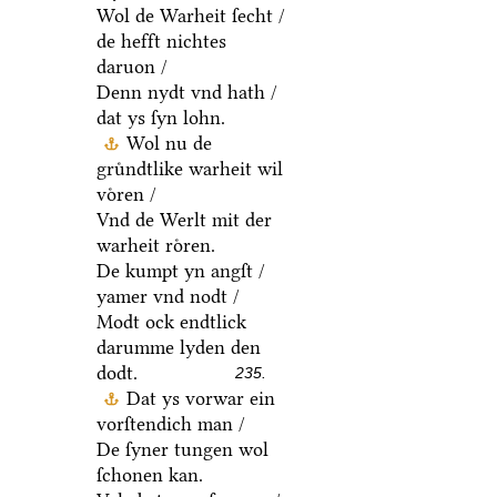
Wol de Warheit ſecht /
de hefft nichtes
daruon /
Denn nydt vnd hath /
dat ys ſyn lohn.
Wol nu de
gruͤndtlike warheit wil
voͤren /
Vnd de Werlt mit der
warheit roͤren.
De kumpt yn angſt /
yamer vnd nodt /
Modt ock endtlick
darumme lyden den
dodt.
235.
Dat ys vorwar ein
vorſtendich man /
De ſyner tungen wol
ſchonen kan.