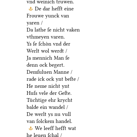
vnd weinich truwen.
De dar hefft eine
Frouwe yunck van
yaren /
Da lathe ſe nicht vaken
vthmeyen varen.
Ys ſe ſchoͤn vnd der
Werlt wol werdt /
Ja mennich Man ſe
denn ock begert.
Demſuluen Manne /
rade ick ock ynt beſte /
He neme nicht ynt
Huſs vele der Geſte.
Tuͤchtige ehr krycht
balde ein wandel /
De werlt ys nu vull
van ſolckem handel.
We leeff hefft wat
he leuen ſchal /