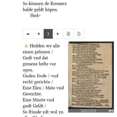
So koͤnnen de Kremers
balde geldt koͤpen.
Hed=
3
Hedden wy alle
einen gelouen /
Godt vnd dat
gemene beſte vor
ogen.
Guden frede / vnd
recht gerichte /
Eine Elen / Mate vnd
Gewichte.
Eine Muͤnte vnd
gudt Geldt /
So ſtuͤnde ydt wol yn