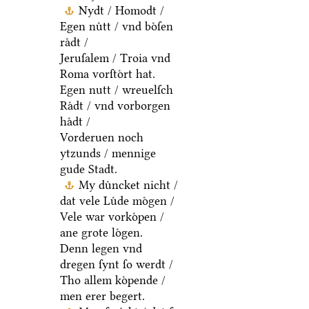
Nydt / Homodt /
Egen nuͤtt / vnd boͤſen
raͤdt /
Jeruſalem / Troia vnd
Roma vorſtoͤrt hat.
Egen nutt / wreuelſch
Raͤdt / vnd vorborgen
haͤdt /
Vorderuen noch
ytzunds / mennige
gude Stadt.
My duͤncket nicht /
dat vele Luͤde moͤgen /
Vele war vorkoͤpen /
ane grote loͤgen.
Denn legen vnd
dregen ſynt ſo werdt /
Tho allem koͤpende /
men erer begert.