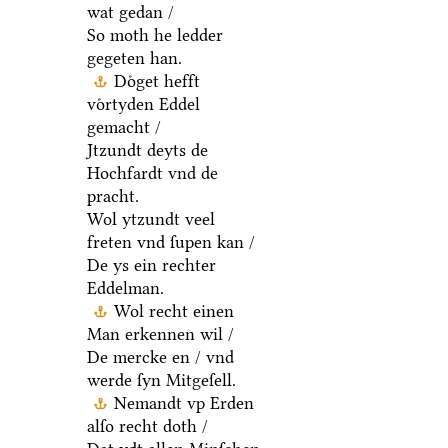
wat gedan /
So moth he ledder
gegeten han.
Doͤget hefft
voͤrtyden Eddel
gemacht /
Jtzundt deyts de
Hochfardt vnd de
pracht.
Wol ytzundt veel
freten vnd ſupen kan /
De ys ein rechter
Eddelman.
Wol recht einen
Man erkennen wil /
De mercke en / vnd
werde ſyn Mitgeſell.
Nemandt vp Erden
alſo recht doth /