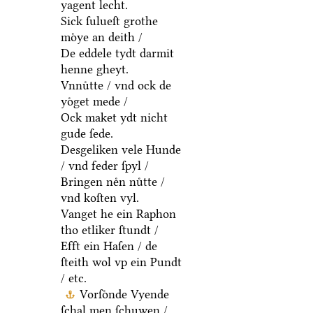
yagent lecht.
Sick ſulueſt grothe
moͤye an deith /
De eddele tydt darmit
henne gheyt.
Vnnuͤtte / vnd ock de
yoͤget mede /
Ock maket ydt nicht
gude ſede.
Desgeliken vele Hunde
/ vnd feder ſpyl /
Bringen neͤn nuͤtte /
vnd koſten vyl.
Vanget he ein Raphon
tho etliker ſtundt /
Efft ein Haſen / de
ſteith wol vp ein Pundt
/ etc.
Vorſoͤnde Vyende
ſchal men ſchuwen /