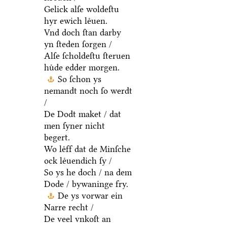
Gelick alſe woldeſtu
hyr ewich leͤuen.
Vnd doch ſtan darby
yn ſteden ſorgen /
Alſe ſcholdeſtu ſteruen
huͤde edder morgen.
So ſchon ys
nemandt noch ſo werdt
/
De Dodt maket / dat
men ſyner nicht
begert.
Wo leͤff dat de Minſche
ock leͤuendich ſy /
So ys he doch / na dem
Dode / bywaninge fry.
De ys vorwar ein
Narre recht /
De veel vnkoſt an