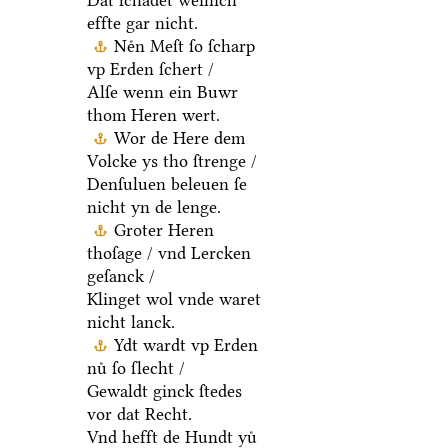
Dat ſchadet weinich
effte gar nicht.
Neͤn Meſt ſo ſcharp
vp Erden ſchert /
Alſe wenn ein Buwr
thom Heren wert.
Wor de Here dem
Volcke ys tho ſtrenge /
Denſuluen beleuen ſe
nicht yn de lenge.
Groter Heren
thoſage / vnd Lercken
geſanck /
Klinget wol vnde waret
nicht lanck.
Ydt wardt vp Erden
nuͤ ſo ſlecht /
Gewaldt ginck ſtedes
vor dat Recht.
Vnd hefft de Hundt yuͤ