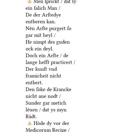
Men ſprickt / dat ſy
ein ſalich Man /
De der Arſtedye
entberen kan.
Neͤn Arſte purgert ſo
gar mit heyl /
He nimpt des guden
ock ein deyl.
Doch ein Arſte / de
lange hefft practicert /
Der kunſt vnd
framicheit nicht
entbert.
Den ſoͤke de Krancke
nicht ane nodt /
Sunder gar metich
leͤuen / dat ys myn
Raͤdt.
Hoͤde dy vor der
Medicorum Recipe /