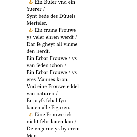
Ein Buler vnd ein
Yuerer /
Synt bede des Duͤuels
Merteler.
Ein frame Frouwe
ys veler ehren werdt /
Dar ſe gheyt all vmme
den herdt.
Ein Erbar Frouwe / ys
van ſeden ſchon /
Ein Erbar Frouwe / ys
eres Mannes kron.
Vnd eine Frouwe eddel
van naturen /
Er pryſs ſchal ſyn
bauen alle Figuren.
Eine Frouwe ick
nicht ſehr lauen kan /
De vngerne ys by erem
Man.