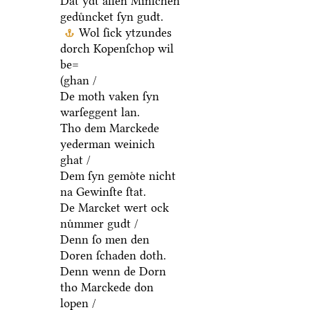
Dat ydt allen Minſchen
geduͤncket ſyn gudt.
Wol ſick ytzundes
dorch Kopenſchop wil
be=
(ghan /
De moth vaken ſyn
warſeggent lan.
Tho dem Marckede
yederman weinich
ghat /
Dem ſyn gemoͤte nicht
na Gewinſte ſtat.
De Marcket wert ock
nuͤmmer gudt /
Denn ſo men den
Doren ſchaden doth.
Denn wenn de Dorn
tho Marckede don
lopen /