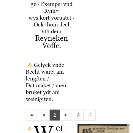
ge / Exempel vnd
Rym=
wys kort voruatet /
Ock thom deel
vth dem
Reyneken
Voſſe.
Gelyck vnde
Recht waret am
lengſten /
Dat maket / men
bruket ydt am
weinigſten.
2
Ol