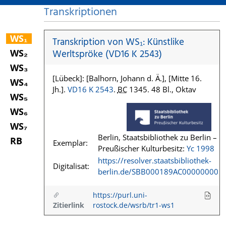
Transkriptionen
WS₁
Transkription von WS₁: Künstlike
WS₂
Werltspröke (VD16 K 2543)
WS₃
[Lübeck]: [Balhorn, Johann d. Ä.], [Mitte 16.
WS₄
Jh.].
VD16 K 2543
.
BC
1345. 48 Bl., Oktav
WS₅
WS₆
WS₇
Berlin, Staatsbibliothek zu Berlin –
RB
Exemplar:
Preußischer Kulturbesitz:
Yc 1998
https://resolver.staatsbibliothek-
Digitalisat:
berlin.de/SBB000189AC00000000
https://purl.uni-
Zitierlink
rostock.de/wsrb/tr1-ws1