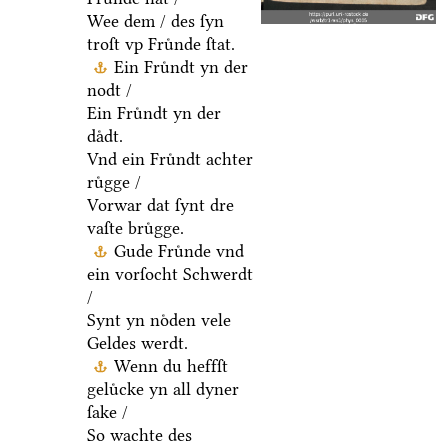
Wee dem / des ſyn
troſt vp Fruͤnde ſtat.
Ein Fruͤndt yn der
nodt /
Ein Fruͤndt yn der
daͤdt.
Vnd ein Fruͤndt achter
ruͤgge /
Vorwar dat ſynt dre
vaſte bruͤgge.
Gude Fruͤnde vnd
ein vorſocht Schwerdt
/
Synt yn noͤden vele
Geldes werdt.
Wenn du heffſt
geluͤcke yn all dyner
ſake /
So wachte des