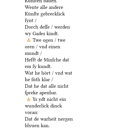
Kuͤnſten bauen.
Wente alle andere
Kuͤnſte gebrecklick
ſynt /
Dorch deſſe / werden
wy Gades kindt.
Twe ogen / twe
oren / vnd einen
mundt /
Hefft de Minſche dat
em ſy kundt.
Wat he hoͤrt / vnd wat
he ſuͤth klar /
Dat he dat alle nicht
ſpreke apenbar.
Ys ydt nicht ein
wunderlick dinck
voran:
Dat de warheit nergen
blyuen kan.