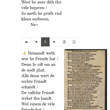
Wert he auer dith tho
vele begeren /
So moth he groth vnd
kleen entberen.
Ne=
5
Nemandt weth
wor he Fruͤnde hat /
Denn ſo ydt em an
de nodt ghat.
Alſe denn wert de
rechte Fruͤndt
erkandt /
De valſche Fruͤndt
wyket tho handt.
Wol einem de vele
Fruͤnde hat /