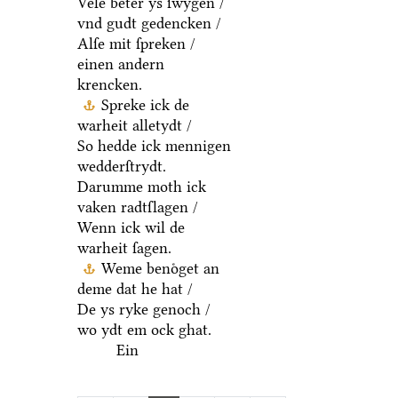
Vele beter ys ſwygen /
vnd gudt gedencken /
Alſe mit ſpreken /
einen andern
krencken.
Spreke ick de
warheit alletydt /
So hedde ick mennigen
wedderſtrydt.
Darumme moth ick
vaken radtſlagen /
Wenn ick wil de
warheit ſagen.
Weme benoͤget an
deme dat he hat /
De ys ryke genoch /
wo ydt em ock ghat.
Ein