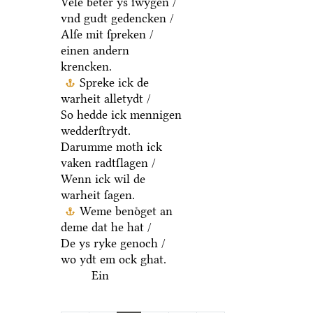
Vele beter ys ſwygen /
vnd gudt gedencken /
Alſe mit ſpreken /
einen andern
krencken.
Spreke ick de
warheit alletydt /
So hedde ick mennigen
wedderſtrydt.
Darumme moth ick
vaken radtſlagen /
Wenn ick wil de
warheit ſagen.
Weme benoͤget an
deme dat he hat /
De ys ryke genoch /
wo ydt em ock ghat.
Ein