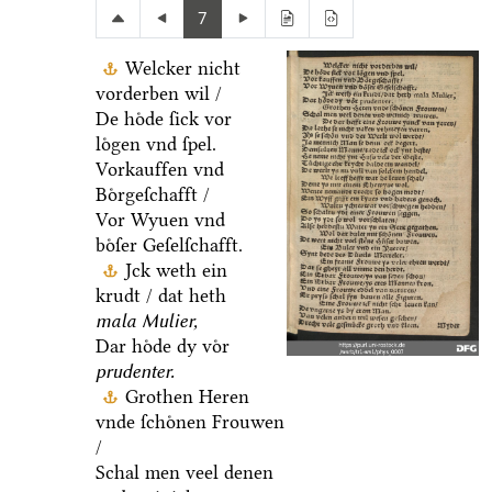
7
Welcker nicht
vorderben wil /
De hoͤde ſick vor
loͤgen vnd ſpel.
Vorkauffen vnd
Boͤrgeſchafft /
Vor Wyuen vnd
boͤſer Geſelſchafft.
Jck weth ein
krudt / dat heth
mala Mulier,
Dar hoͤde dy voͤr
prudenter.
Grothen Heren
vnde ſchoͤnen Frouwen
/
Schal men veel denen