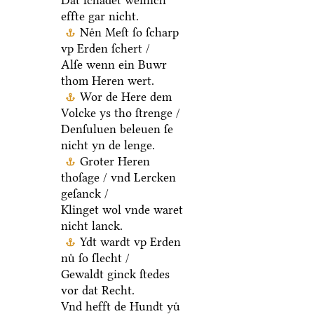
Dat ſchadet weinich
effte gar nicht.
Neͤn Meſt ſo ſcharp
vp Erden ſchert /
Alſe wenn ein Buwr
thom Heren wert.
Wor de Here dem
Volcke ys tho ſtrenge /
Denſuluen beleuen ſe
nicht yn de lenge.
Groter Heren
thoſage / vnd Lercken
geſanck /
Klinget wol vnde waret
nicht lanck.
Ydt wardt vp Erden
nuͤ ſo ſlecht /
Gewaldt ginck ſtedes
vor dat Recht.
Vnd hefft de Hundt yuͤ