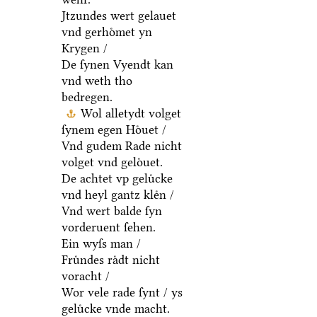
Jtzundes wert gelauet
vnd gerhoͤmet yn
Krygen /
De ſynen Vyendt kan
vnd weth tho
bedregen.
Wol alletydt volget
ſynem egen Hoͤuet /
Vnd gudem Rade nicht
volget vnd geloͤuet.
De achtet vp geluͤcke
vnd heyl gantz kleͤn /
Vnd wert balde ſyn
vorderuent ſehen.
Ein wyſs man /
Fruͤndes raͤdt nicht
voracht /
Wor vele rade ſynt / ys
geluͤcke vnde macht.