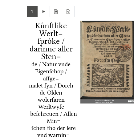
1
Kuͤnſtlike
Werlt=
ſproͤke /
darinne aller
Sten=
de / Natur vnde
Eigenſchop /
affge=
malet ſyn / Dorch
de Olden
wolerfaren
Werltwyſe
beſchreuen / Allen
Min=
ſchen tho der lere
vnd warnin=