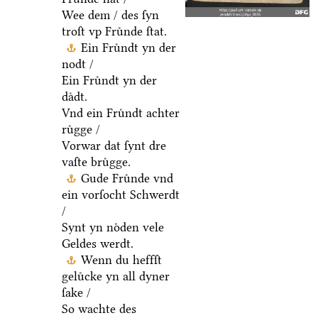
Wee dem / des ſyn
troſt vp Fruͤnde ſtat.
Ein Fruͤndt yn der
nodt /
Ein Fruͤndt yn der
daͤdt.
Vnd ein Fruͤndt achter
ruͤgge /
Vorwar dat ſynt dre
vaſte bruͤgge.
Gude Fruͤnde vnd
ein vorſocht Schwerdt
/
Synt yn noͤden vele
Geldes werdt.
Wenn du heffſt
geluͤcke yn all dyner
ſake /
So wachte des