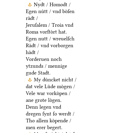
Nydt / Homodt /
Egen nuͤtt / vnd boͤſen
raͤdt /
Jeruſalem / Troia vnd
Roma vorſtoͤrt hat.
Egen nutt / wreuelſch
Raͤdt / vnd vorborgen
haͤdt /
Vorderuen noch
ytzunds / mennige
gude Stadt.
My duͤncket nicht /
dat vele Luͤde moͤgen /
Vele war vorkoͤpen /
ane grote loͤgen.
Denn legen vnd
dregen ſynt ſo werdt /
Tho allem koͤpende /
men erer begert.