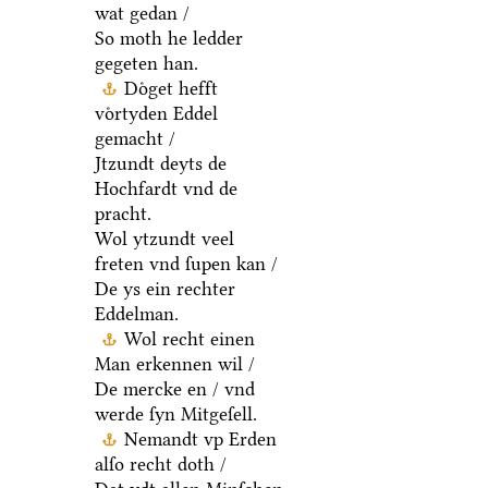
wat gedan /
So moth he ledder
gegeten han.
Doͤget hefft
voͤrtyden Eddel
gemacht /
Jtzundt deyts de
Hochfardt vnd de
pracht.
Wol ytzundt veel
freten vnd ſupen kan /
De ys ein rechter
Eddelman.
Wol recht einen
Man erkennen wil /
De mercke en / vnd
werde ſyn Mitgeſell.
Nemandt vp Erden
alſo recht doth /