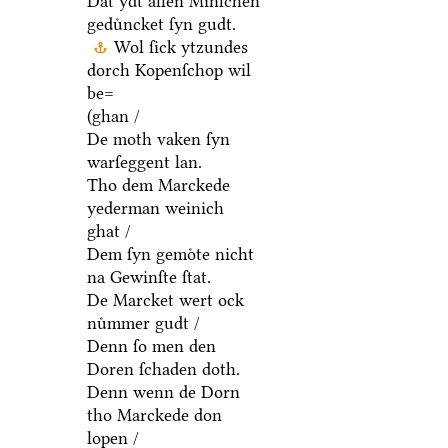
Dat ydt allen Minſchen
geduͤncket ſyn gudt.
Wol ſick ytzundes
dorch Kopenſchop wil
be=
(ghan /
De moth vaken ſyn
warſeggent lan.
Tho dem Marckede
yederman weinich
ghat /
Dem ſyn gemoͤte nicht
na Gewinſte ſtat.
De Marcket wert ock
nuͤmmer gudt /
Denn ſo men den
Doren ſchaden doth.
Denn wenn de Dorn
tho Marckede don
lopen /