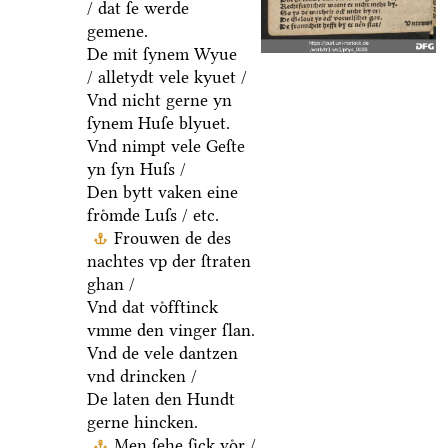
/ dat ſe werde
gemene.
De mit ſynem Wyue
/ alletydt vele kyuet /
Vnd nicht gerne yn
ſynem Huſe blyuet.
Vnd nimpt vele Geſte
yn ſyn Huſs /
Den bytt vaken eine
froͤmde Luſs / etc.
Frouwen de des
nachtes vp der ſtraten
ghan /
Vnd dat voͤfftinck
vmme den vinger ſlan.
Vnd de vele dantzen
vnd drincken /
De laten den Hundt
gerne hincken.
Men ſehe ſick voͤr /