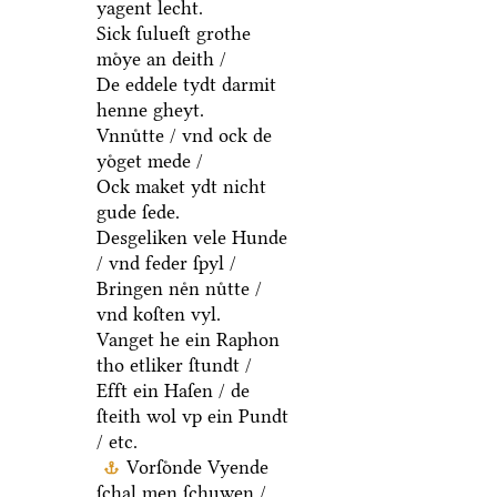
yagent lecht.
Sick ſulueſt grothe
moͤye an deith /
De eddele tydt darmit
henne gheyt.
Vnnuͤtte / vnd ock de
yoͤget mede /
Ock maket ydt nicht
gude ſede.
Desgeliken vele Hunde
/ vnd feder ſpyl /
Bringen neͤn nuͤtte /
vnd koſten vyl.
Vanget he ein Raphon
tho etliker ſtundt /
Efft ein Haſen / de
ſteith wol vp ein Pundt
/ etc.
Vorſoͤnde Vyende
ſchal men ſchuwen /