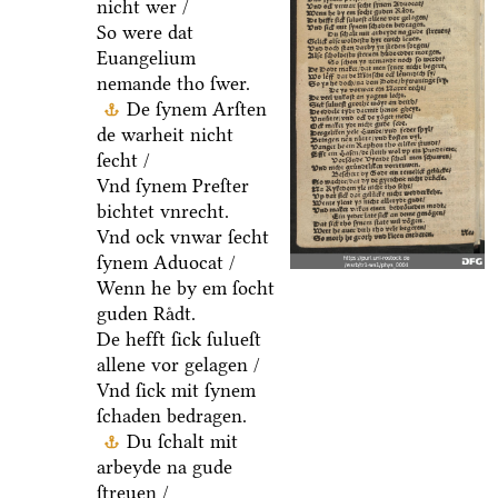
nicht wer /
So were dat
Euangelium
nemande tho ſwer.
De ſynem Arſten
de warheit nicht
ſecht /
Vnd ſynem Preſter
bichtet vnrecht.
Vnd ock vnwar ſecht
ſynem Aduocat /
Wenn he by em ſocht
guden Raͤdt.
De hefft ſick ſulueſt
allene vor gelagen /
Vnd ſick mit ſynem
ſchaden bedragen.
Du ſchalt mit
arbeyde na gude
ſtreuen /