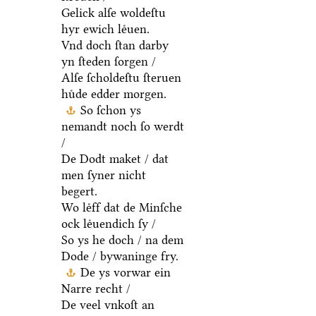
Gelick alſe woldeſtu
hyr ewich leͤuen.
Vnd doch ſtan darby
yn ſteden ſorgen /
Alſe ſcholdeſtu ſteruen
huͤde edder morgen.
So ſchon ys
nemandt noch ſo werdt
/
De Dodt maket / dat
men ſyner nicht
begert.
Wo leͤff dat de Minſche
ock leͤuendich ſy /
So ys he doch / na dem
Dode / bywaninge fry.
De ys vorwar ein
Narre recht /
De veel vnkoſt an