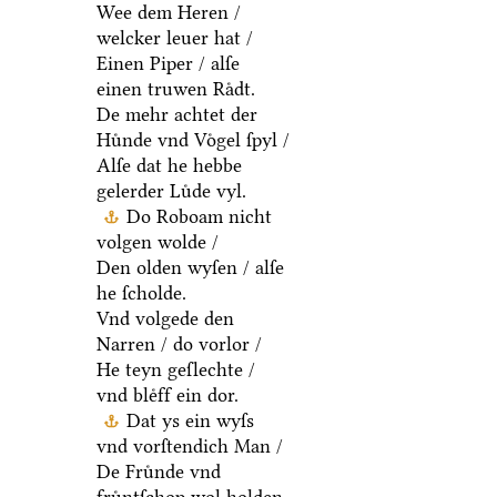
Wee dem Heren /
welcker leuer hat /
Einen Piper / alſe
einen truwen Raͤdt.
De mehr achtet der
Huͤnde vnd Voͤgel ſpyl /
Alſe dat he hebbe
gelerder Luͤde vyl.
Do Roboam nicht
volgen wolde /
Den olden wyſen / alſe
he ſcholde.
Vnd volgede den
Narren / do vorlor /
He teyn geſlechte /
vnd bleͤff ein dor.
Dat ys ein wyſs
vnd vorſtendich Man /
De Fruͤnde vnd