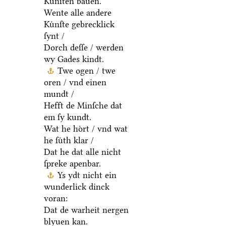
Kuͤnſten bauen.
Wente alle andere
Kuͤnſte gebrecklick
ſynt /
Dorch deſſe / werden
wy Gades kindt.
Twe ogen / twe
oren / vnd einen
mundt /
Hefft de Minſche dat
em ſy kundt.
Wat he hoͤrt / vnd wat
he ſuͤth klar /
Dat he dat alle nicht
ſpreke apenbar.
Ys ydt nicht ein
wunderlick dinck
voran:
Dat de warheit nergen
blyuen kan.