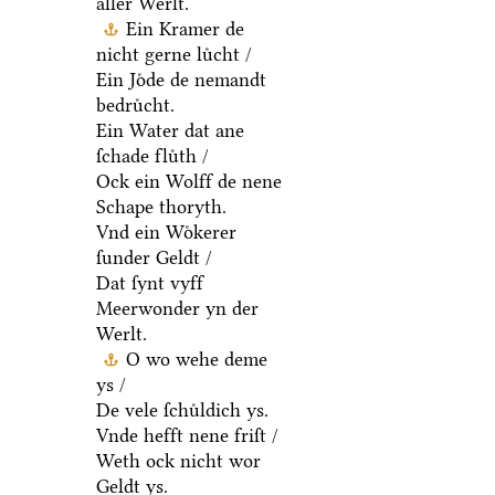
aller Werlt.
Ein Kramer de
nicht gerne luͤcht /
Ein Joͤde de nemandt
bedruͤcht.
Ein Water dat ane
ſchade fluͤth /
Ock ein Wolff de nene
Schape thoryth.
Vnd ein Woͤkerer
ſunder Geldt /
Dat ſynt vyff
Meerwonder yn der
Werlt.
O wo wehe deme
ys /
De vele ſchuͤldich ys.
Vnde hefft nene friſt /
Weth ock nicht wor
Geldt ys.