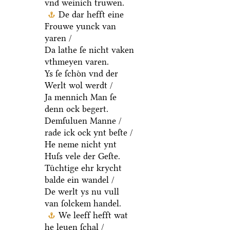
vnd weinich truwen.
De dar hefft eine
Frouwe yunck van
yaren /
Da lathe ſe nicht vaken
vthmeyen varen.
Ys ſe ſchoͤn vnd der
Werlt wol werdt /
Ja mennich Man ſe
denn ock begert.
Demſuluen Manne /
rade ick ock ynt beſte /
He neme nicht ynt
Huſs vele der Geſte.
Tuͤchtige ehr krycht
balde ein wandel /
De werlt ys nu vull
van ſolckem handel.
We leeff hefft wat
he leuen ſchal /