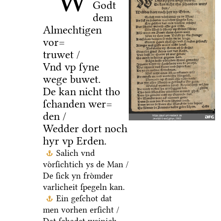
W
Godt
dem
Almechtigen
vor=
truwet /
Vnd vp ſyne
wege buwet.
De kan nicht tho
ſchanden wer=
den /
Wedder dort noch
hyr vp Erden.
Salich vnd
voͤrſichtich ys de Man /
De ſick yn froͤmder
varlicheit ſpegeln kan.
Ein geſchot dat
men vorhen erſicht /