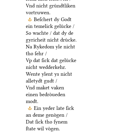
Vnd nicht gruͤndtliken
vortruwen.
Beſchert dy Godt
ein temelick geluͤcke /
So wachte / dat dy de
gyricheit nicht druͤcke.
Na Rykedom yle nicht
tho ſehr /
Vp dat ſick dat geluͤcke
nicht wedderkehr.
Wente ylent ys nicht
alletydt gudt /
Vnd maket vaken
einen bedroͤueden
modt.
Ein yeder late ſick
an deme genoͤgen /
Dat ſick tho ſynem
ſtate wil voͤgen.