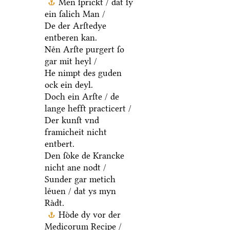
Men ſprickt / dat ſy
ein ſalich Man /
De der Arſtedye
entberen kan.
Neͤn Arſte purgert ſo
gar mit heyl /
He nimpt des guden
ock ein deyl.
Doch ein Arſte / de
lange hefft practicert /
Der kunſt vnd
framicheit nicht
entbert.
Den ſoͤke de Krancke
nicht ane nodt /
Sunder gar metich
leͤuen / dat ys myn
Raͤdt.
Hoͤde dy vor der
Medicorum Recipe /