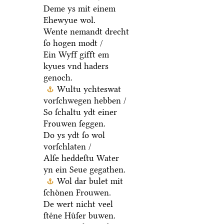
Deme ys mit einem
Ehewyue wol.
Wente nemandt drecht
ſo hogen modt /
Ein Wyff gifft em
kyues vnd haders
genoch.
Wultu ychteswat
vorſchwegen hebben /
So ſchaltu ydt einer
Frouwen ſeggen.
Do ys ydt ſo wol
vorſchlaten /
Alſe heddeſtu Water
yn ein Seue gegathen.
Wol dar bulet mit
ſchoͤnen Frouwen.
De wert nicht veel
ſteͤne Huͤſer buwen.