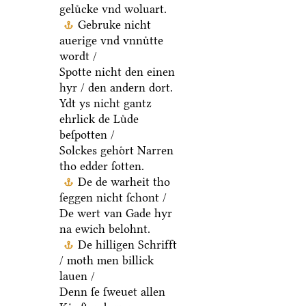
geluͤcke vnd woluart.
Gebruke nicht
auerige vnd vnnuͤtte
wordt /
Spotte nicht den einen
hyr / den andern dort.
Ydt ys nicht gantz
ehrlick de Luͤde
beſpotten /
Solckes gehoͤrt Narren
tho edder ſotten.
De de warheit tho
ſeggen nicht ſchont /
De wert van Gade hyr
na ewich belohnt.
De hilligen Schrifft
/ moth men billick
lauen /
Denn ſe ſweuet allen