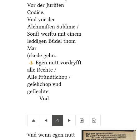
Vor der Juriſten
Codice.
Vnd vor der
Alchimiſten Sublime /
Sonſt werſtu mit einem
leddigen Buͤdel thom
Mar
(ckede gehn.
Egen nutt vordryfft
alle Rechte /
Alle Fruͤndtſchop /
geſelſchop vnd
geſlechte.
Vnd
4
Vnd wenn egen nutt