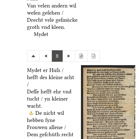
Van velen andern wil
weſen geſehen /
Drecht vele geſmuͤcke
groth vnd kleen.
Mydet
8
Mydet er Huſs /
hefft des kleine acht
/
Deſſe hefft ehr vnd
tucht / yn kleiner
wacht.
De nicht wil
hebben ſyne
Frouwen allene /
Dem geſchuͤth recht