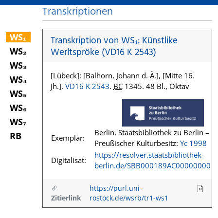
Transkriptionen
WS₁
Transkription von WS₁: Künstlike
WS₂
Werltspröke (VD16 K 2543)
WS₃
[Lübeck]: [Balhorn, Johann d. Ä.], [Mitte 16.
WS₄
Jh.].
VD16 K 2543
.
BC
1345. 48 Bl., Oktav
WS₅
WS₆
WS₇
Berlin, Staatsbibliothek zu Berlin –
RB
Exemplar:
Preußischer Kulturbesitz:
Yc 1998
https://resolver.staatsbibliothek-
Digitalisat:
berlin.de/SBB000189AC00000000
https://purl.uni-
Zitierlink
rostock.de/wsrb/tr1-ws1