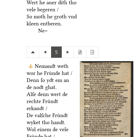
Wert he auer dith tho
vele begeren /
So moth he groth vnd
kleen entberen.
Ne=
5
Nemandt weth
wor he Fruͤnde hat /
Denn ſo ydt em an
de nodt ghat.
Alſe denn wert de
rechte Fruͤndt
erkandt /
De valſche Fruͤndt
wyket tho handt.
Wol einem de vele
Fruͤnde hat /