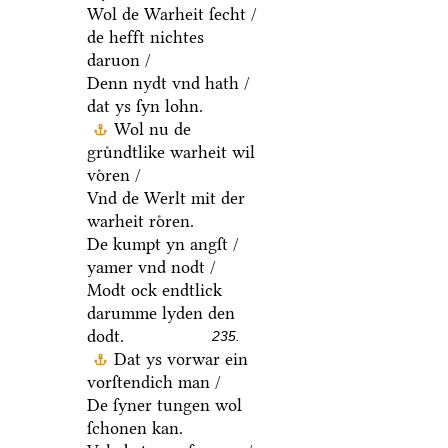
Wol de Warheit ſecht /
de hefft nichtes
daruon /
Denn nydt vnd hath /
dat ys ſyn lohn.
Wol nu de
gruͤndtlike warheit wil
voͤren /
Vnd de Werlt mit der
warheit roͤren.
De kumpt yn angſt /
yamer vnd nodt /
Modt ock endtlick
darumme lyden den
dodt.
235.
Dat ys vorwar ein
vorſtendich man /
De ſyner tungen wol
ſchonen kan.