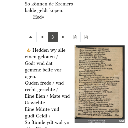
So koͤnnen de Kremers
balde geldt koͤpen.
Hed=
3
Hedden wy alle
einen gelouen /
Godt vnd dat
gemene beſte vor
ogen.
Guden frede / vnd
recht gerichte /
Eine Elen / Mate vnd
Gewichte.
Eine Muͤnte vnd
gudt Geldt /
So ſtuͤnde ydt wol yn