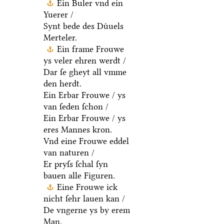
Ein Buler vnd ein
Yuerer /
Synt bede des Duͤuels
Merteler.
Ein frame Frouwe
ys veler ehren werdt /
Dar ſe gheyt all vmme
den herdt.
Ein Erbar Frouwe / ys
van ſeden ſchon /
Ein Erbar Frouwe / ys
eres Mannes kron.
Vnd eine Frouwe eddel
van naturen /
Er pryſs ſchal ſyn
bauen alle Figuren.
Eine Frouwe ick
nicht ſehr lauen kan /
De vngerne ys by erem
Man.