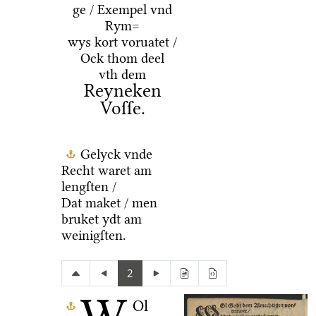
ge / Exempel vnd
Rym=
wys kort voruatet /
Ock thom deel
vth dem
Reyneken
Voſſe.
Gelyck vnde
Recht waret am
lengſten /
Dat maket / men
bruket ydt am
weinigſten.
2
Ol