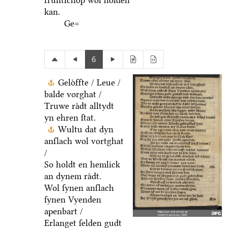
fruͤntſchop wol holden
kan.
Ge=
6
Geloͤffte / Leue /
balde vorghat /
Truwe raͤdt alltydt
yn ehren ſtat.
Wultu dat dyn
anſlach wol vortghat
/
So holdt en hemlick
an dynem raͤdt.
Wol ſynen anſlach
ſynen Vyenden
apenbart /
Erlanget ſelden gudt