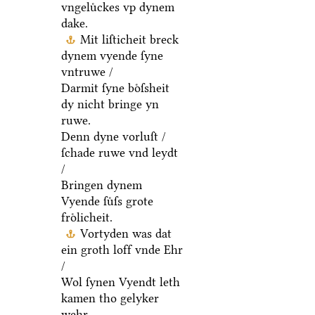
vngeluͤckes vp dynem
dake.
Mit liſticheit breck
dynem vyende ſyne
vntruwe /
Darmit ſyne boͤſsheit
dy nicht bringe yn
ruwe.
Denn dyne vorluſt /
ſchade ruwe vnd leydt
/
Bringen dynem
Vyende ſuͤſs grote
froͤlicheit.
Vortyden was dat
ein groth loff vnde Ehr
/
Wol ſynen Vyendt leth
kamen tho gelyker
wehr.