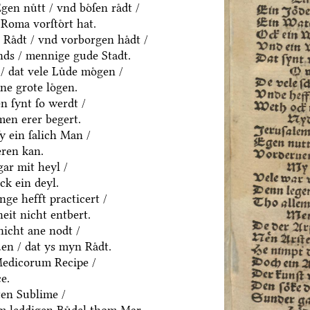
en nuͤtt / vnd boͤſen raͤdt /
Roma vorſtoͤrt hat.
Raͤdt / vnd vorborgen haͤdt /
ds / mennige gude Stadt.
/ dat vele Luͤde moͤgen /
ne grote loͤgen.
 ſynt ſo werdt /
men erer begert.
ſy ein ſalich Man /
eren kan.
gar mit heyl /
k ein deyl.
nge hefft practicert /
eit nicht entbert.
nicht ane nodt /
en / dat ys myn Raͤdt.
Medicorum Recipe /
e.
ten Sublime /