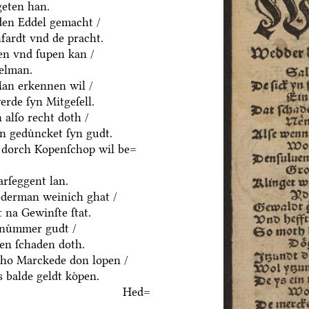
geten han.
yden Eddel gemacht /
fardt vnd de pracht.
en vnd ſupen kan /
delman.
an erkennen wil /
rde ſyn Mitgeſell.
alſo recht doth /
n geduͤncket ſyn gudt.
 dorch Kopenſchop wil be=
rſeggent lan.
derman weinich ghat /
 na Gewinſte ſtat.
nuͤmmer gudt /
n ſchaden doth.
ho Marckede don lopen /
 balde geldt koͤpen.
Hed=