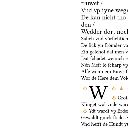
truwet /
Vnd vp ſyne weg
De kan nicht tho
den /
Wedder dort noch
Salich vnd voͤrſichtic
De ſick yn froͤmder va
Ein geſchot dat men v
Dat ſchadet weinich ef
Neͤn Meſt ſo ſcharp vp
Alſe wenn ein Buwr 
Wor de Here dem Volc
W
Grot
Klinget wol vnde ware
Ydt wardt vp Erden
Gewaldt ginck ſtedes 
Vnd hefft de Hundt yu