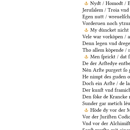
Nydt / Homodt / Eg
Jeruſalem / Troia vnd 
Egen nutt / wreuelſch 
Vorderuen noch ytzun
My duͤncket nicht 
Vele war vorkoͤpen / a
Denn legen vnd dregen
Tho allem koͤpende / 
Men ſprickt / dat 
De der Arſtedye entb
Neͤn Arſte purgert ſo 
He nimpt des guden oc
Doch ein Arſte / de la
Der kunſt vnd framich
Den ſoͤke de Krancke 
Sunder gar metich leͤu
Hoͤde dy vor der 
Vor der Juriſten Codic
Vnd vor der Alchimiſ