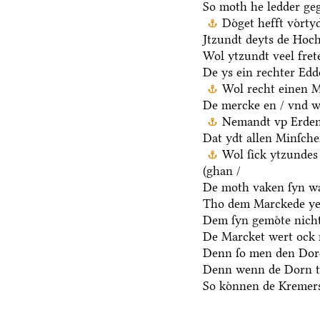
So moth he ledder ge
Doͤget hefft voͤrt
Jtzundt deyts de Hoch
Wol ytzundt veel fret
De ys ein rechter Ed
Wol recht einen M
De mercke en / vnd we
Nemandt vp Erden 
Dat ydt allen Minſche
Wol ſick ytzundes
(ghan /
De moth vaken ſyn wa
Tho dem Marckede ye
Dem ſyn gemoͤte nicht
De Marcket wert ock 
Denn ſo men den Dore
Denn wenn de Dorn t
So koͤnnen de Kremers