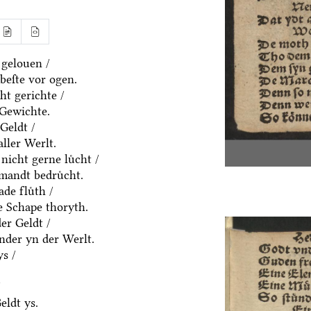
 gelouen /
beſte vor ogen.
ht gerichte /
 Gewichte.
Geldt /
aller Werlt.
nicht gerne luͤcht /
emandt bedruͤcht.
de fluͤth /
e Schape thoryth.
er Geldt /
nder yn der Werlt.
s /
/
eldt ys.