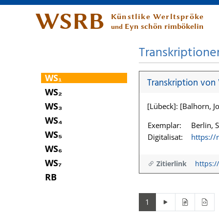
WSRB
Künstlike Werltspröke
Eyn schön rimbökelin
und
Transkriptione
WS₁
Transkription von
WS₂
WS₃
[Lübeck]: [Balhorn, Jo
WS₄
Exemplar:
Berlin, 
WS₅
Digitalisat:
https:/
WS₆
WS₇
Zitierlink
https:/
RB
1