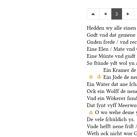
3
Hedden wy alle einen
Godt vnd dat gemene 
Guden frede / vnd rec
Eine Elen / Mate vnd
Eine Muͤnte vnd gudt 
So ſtuͤnde ydt wol yn 
Ein Kramer de 
Ein Joͤde de n
Ein Water dat ane ſcha
Ock ein Wolff de nen
Vnd ein Woͤkerer ſund
Dat ſynt vyff Meerwo
O wo wehe deme y
De vele ſchuͤldich ys.
Vnde hefft nene friſt 
Weth ock nicht wor G