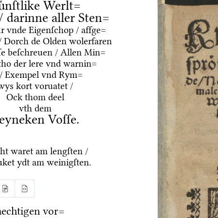
uͤnſtlike Werlt=
 / darinne aller Sten=
ur vnde Eigenſchop / affge=
/ Dorch de Olden wolerfaren
e beſchreuen / Allen Min=
tho der lere vnd warnin=
 / Exempel vnd Rym=
wys kort voruatet /
Ock thom deel
vth dem
eyneken Voſſe.
ht waret am lengſten /
ket ydt am weinigſten.
echtigen vor=