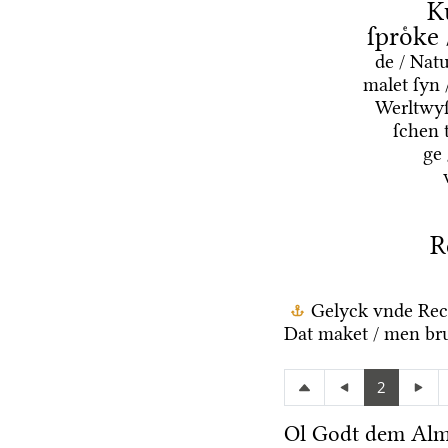
K
ſproͤke
de / Nat
malet ſyn 
Werltwyſ
ſchen 
ge
R
Gelyck vnde Rec
Dat maket / men bru
2
Ol Godt dem Alm