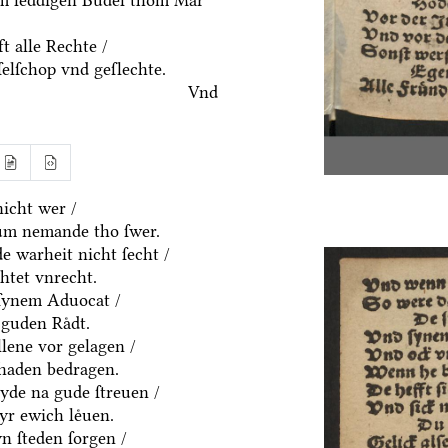
em leddigen Buͤdel thom Mar
t alle Rechte /
ſelſchop vnd geſlechte.
Vnd
icht wer /
um nemande tho ſwer.
e warheit nicht ſecht /
htet vnrecht.
ſynem Aduocat /
guden Raͤdt.
allene vor gelagen /
chaden bedragen.
eyde na gude ſtreuen /
yr ewich leͤuen.
n ſteden ſorgen /