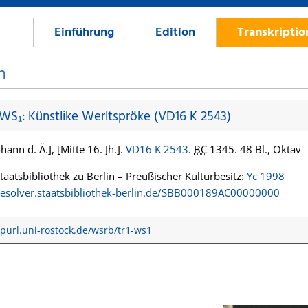
Einführung
Edition
Transkripti
n
 WS₁: Künstlike Werltspröke (VD16 K 2543)
hann d. Ä.], [Mitte 16. Jh.].
VD16 K 2543
.
BC
1345. 48 Bl., Oktav
Staatsbibliothek zu Berlin – Preußischer Kulturbesitz:
Yc 1998
/resolver.staatsbibliothek-berlin.de/SBB000189AC00000000
/purl.uni-rostock.de/wsrb/tr1-ws1