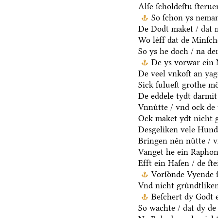
Alſe ſcholdeſtu ſteru
So ſchon ys neman
De Dodt maket / dat m
Wo leͤff dat de Minſch
So ys he doch / na d
De ys vorwar ein 
De veel vnkoſt an yag
Sick ſulueſt grothe mo
De eddele tydt darmit
Vnnuͤtte / vnd ock de 
Ock maket ydt nicht g
Desgeliken vele Hunde
Bringen neͤn nuͤtte / 
Vanget he ein Raphon 
Efft ein Haſen / de ſt
Vorſoͤnde Vyende 
Vnd nicht gruͤndtlike
Beſchert dy Godt e
So wachte / dat dy de 