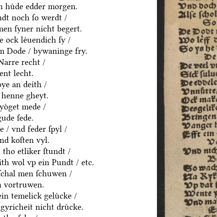
en huͤde edder morgen.
dt noch ſo werdt /
en ſyner nicht begert.
e ock leͤuendich ſy /
em Dode / bywaninge fry.
Narre recht /
ent lecht.
ͤye an deith /
 henne gheyt.
yoͤget mede /
ude ſede.
 / vnd feder ſpyl /
vnd koſten vyl.
tho etliker ſtundt /
eith wol vp ein Pundt / etc.
ſchal men ſchuwen /
n vortruwen.
in temelick geluͤcke /
gyricheit nicht druͤcke.