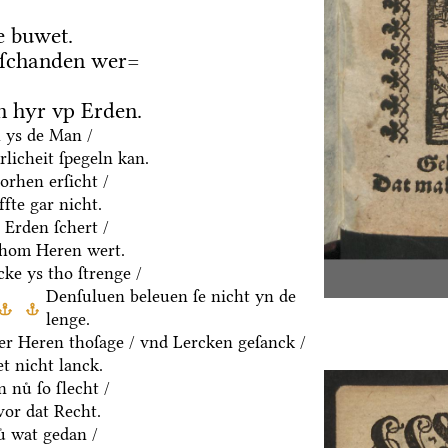
e buwet.
 ſchanden wer=
 hyr vp Erden.
h ys de Man /
rlicheit ſpegeln kan.
orhen erſicht /
fte gar nicht.
 Erden ſchert /
thom Heren wert.
ke ys tho ſtrenge /
Denſuluen beleuen ſe nicht yn de
lenge.
er Heren thoſage / vnd Lercken geſanck /
t nicht lanck.
 nuͤ ſo ſlecht /
vor dat Recht.
ͤ wat gedan /