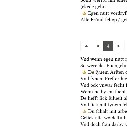
Sonſt werſtu mit ein
(ckede gehn.
Egen nutt vordryff
Alle Fruͤndtſchop / ge
4
Vnd wenn egen nutt n
So were dat Euangeli
De ſynem Arſten d
Vnd ſynem Preſter bic
Vnd ock vnwar ſecht 
Wenn he by em ſocht 
De hefft ſick ſulueſt 
Vnd ſick mit ſynem ſ
Du ſchalt mit arb
Gelick alſe woldeſtu h
Vnd doch ſtan darby y