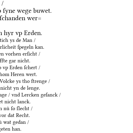
 /
 ſyne wege buwet.
 ſchanden wer=
 hyr vp Erden.
htich ys de Man /
rlicheit ſpegeln kan.
n vorhen erſicht /
fte gar nicht.
p vp Erden ſchert /
thom Heren wert.
olcke ys tho ſtrenge /
nicht yn de lenge.
age / vnd Lercken geſanck /
t nicht lanck.
 nuͤ ſo ſlecht /
vor dat Recht.
ͤ wat gedan /
geten han.