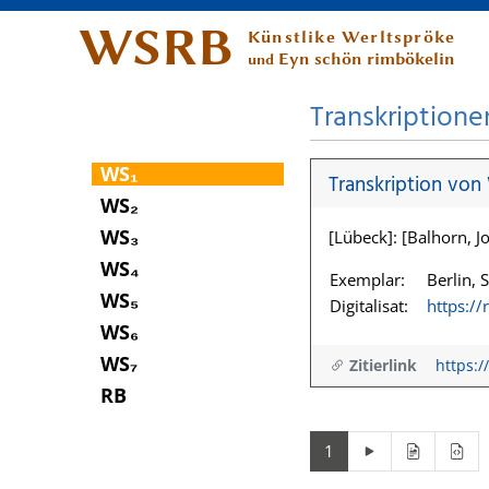
WSRB
Künstlike Werltspröke
Eyn schön rimbökelin
und
Transkriptione
WS₁
Transkription von
WS₂
WS₃
[Lübeck]: [Balhorn, Jo
WS₄
Exemplar:
Berlin, 
WS₅
Digitalisat:
https:/
WS₆
WS₇
Zitierlink
https:/
RB
1