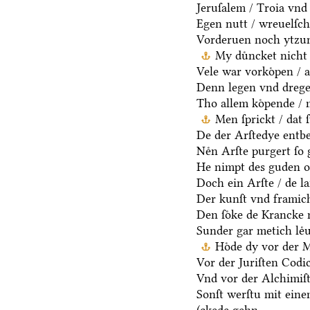
Jeruſalem / Troia vnd 
Egen nutt / wreuelſch 
Vorderuen noch ytzun
My duͤncket nicht 
Vele war vorkoͤpen / a
Denn legen vnd dregen
Tho allem koͤpende / 
Men ſprickt / dat 
De der Arſtedye entb
Neͤn Arſte purgert ſo 
He nimpt des guden oc
Doch ein Arſte / de la
Der kunſt vnd framich
Den ſoͤke de Krancke 
Sunder gar metich leͤu
Hoͤde dy vor der 
Vor der Juriſten Codic
Vnd vor der Alchimiſ
Sonſt werſtu mit ein