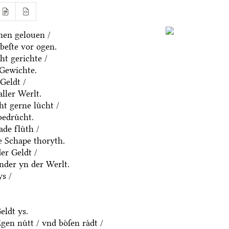
nen gelouen /
beſte vor ogen.
ht gerichte /
 Gewichte.
Geldt /
aller Werlt.
t gerne luͤcht /
edruͤcht.
de fluͤth /
e Schape thoryth.
er Geldt /
nder yn der Werlt.
s /
/
eldt ys.
en nuͤtt / vnd boͤſen raͤdt /