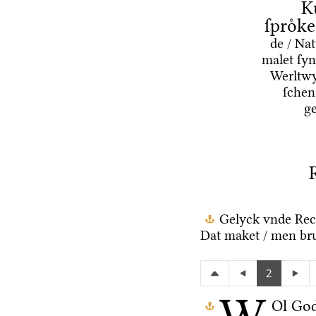
K
ſproͤk
de / Na
malet ſyn
Werltwy
ſchen
g
Gelyck vnde Rec
Dat maket / men bru
2
Ol Go