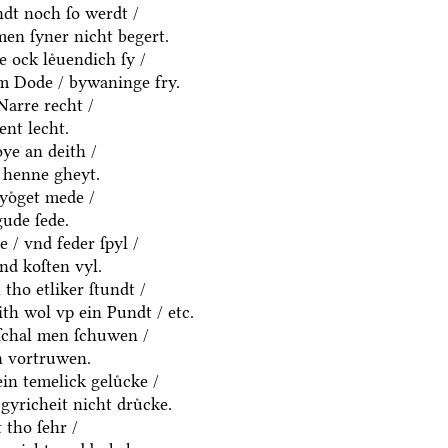
dt noch ſo werdt /
en ſyner nicht begert.
e ock leͤuendich ſy /
em Dode / bywaninge fry.
Narre recht /
ent lecht.
ͤye an deith /
 henne gheyt.
yoͤget mede /
ude ſede.
 / vnd feder ſpyl /
vnd koſten vyl.
tho etliker ſtundt /
eith wol vp ein Pundt / etc.
ſchal men ſchuwen /
n vortruwen.
in temelick geluͤcke /
gyricheit nicht druͤcke.
tho ſehr /