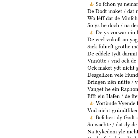
So ſchon ys neman
De Dodt maket / dat m
Wo leͤff dat de Minſch
So ys he doch / na d
De ys vorwar ein 
De veel vnkoſt an yag
Sick ſulueſt grothe mo
De eddele tydt darmit
Vnnuͤtte / vnd ock de 
Ock maket ydt nicht g
Desgeliken vele Hunde
Bringen neͤn nuͤtte / 
Vanget he ein Raphon 
Efft ein Haſen / de ſt
Vorſoͤnde Vyende 
Vnd nicht gruͤndtlike
Beſchert dy Godt e
So wachte / dat dy de 
Na Rykedom yle nicht 