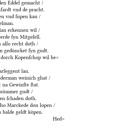
yden Eddel gemacht /
fardt vnd de pracht.
en vnd ſupen kan /
delman.
an erkennen wil /
rde ſyn Mitgeſell.
alſo recht doth /
n geduͤncket ſyn gudt.
 dorch Kopenſchop wil be=
rſeggent lan.
derman weinich ghat /
 na Gewinſte ſtat.
nuͤmmer gudt /
n ſchaden doth.
ho Marckede don lopen /
 balde geldt koͤpen.
Hed=