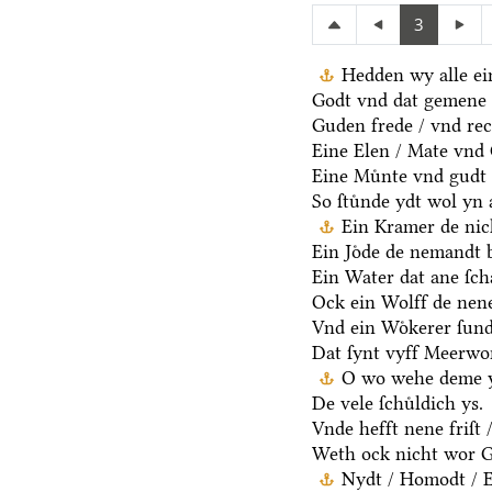
3
Hedden wy alle ei
Godt vnd dat gemene 
Guden frede / vnd rec
Eine Elen / Mate vnd
Eine Muͤnte vnd gudt 
So ſtuͤnde ydt wol yn 
Ein Kramer de nich
Ein Joͤde de nemandt b
Ein Water dat ane ſcha
Ock ein Wolff de nen
Vnd ein Woͤkerer ſund
Dat ſynt vyff Meerwo
O wo wehe deme y
De vele ſchuͤldich ys.
Vnde hefft nene friſt 
Weth ock nicht wor G
Nydt / Homodt / Eg