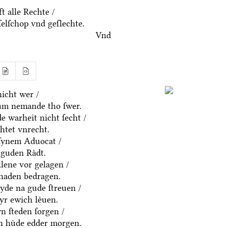
t alle Rechte /
ſelſchop vnd geſlechte.
Vnd
icht wer /
um nemande tho ſwer.
e warheit nicht ſecht /
htet vnrecht.
ſynem Aduocat /
guden Raͤdt.
allene vor gelagen /
chaden bedragen.
eyde na gude ſtreuen /
yr ewich leͤuen.
n ſteden ſorgen /
en huͤde edder morgen.