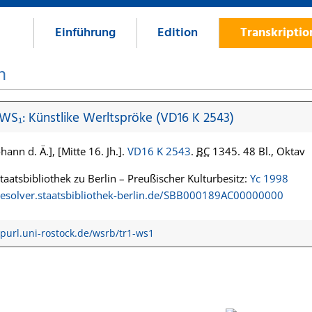
Einführung
Edition
Transkripti
n
 WS₁: Künstlike Werltspröke (VD16 K 2543)
hann d. Ä.], [Mitte 16. Jh.].
VD16 K 2543
.
BC
1345. 48 Bl., Oktav
Staatsbibliothek zu Berlin – Preußischer Kulturbesitz:
Yc 1998
/resolver.staatsbibliothek-berlin.de/SBB000189AC00000000
/purl.uni-rostock.de/wsrb/tr1-ws1