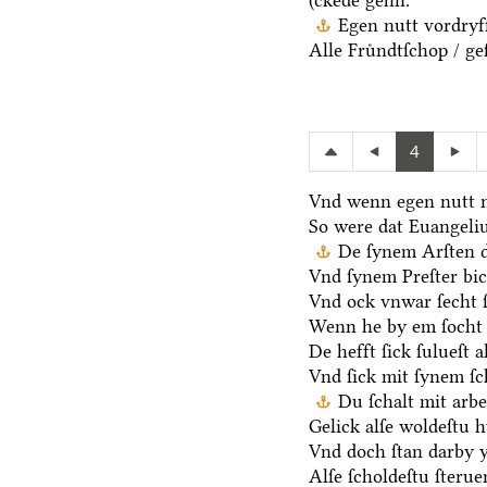
(ckede gehn.
Egen nutt vordryff
Alle Fruͤndtſchop / ge
4
Vnd wenn egen nutt n
So were dat Euangeli
De ſynem Arſten d
Vnd ſynem Preſter bic
Vnd ock vnwar ſecht 
Wenn he by em ſocht 
De hefft ſick ſulueſt 
Vnd ſick mit ſynem ſ
Du ſchalt mit arb
Gelick alſe woldeſtu h
Vnd doch ſtan darby y
Alſe ſcholdeſtu ſteru