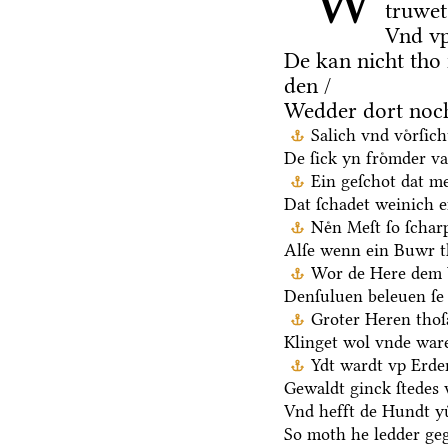
W
truwet
Vnd vp
De kan nicht tho
den /
Wedder dort noch
Salich vnd voͤrſic
De ſick yn froͤmder va
Ein geſchot dat me
Dat ſchadet weinich ef
Neͤn Meſt ſo ſchar
Alſe wenn ein Buwr 
Wor de Here dem V
Denſuluen beleuen ſe 
Groter Heren thoſ
Klinget wol vnde ware
Ydt wardt vp Erden
Gewaldt ginck ſtedes 
Vnd hefft de Hundt yu
So moth he ledder ge