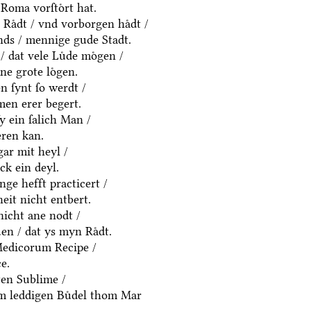
Roma vorſtoͤrt hat.
Raͤdt / vnd vorborgen haͤdt /
ds / mennige gude Stadt.
/ dat vele Luͤde moͤgen /
ne grote loͤgen.
 ſynt ſo werdt /
men erer begert.
ſy ein ſalich Man /
eren kan.
gar mit heyl /
k ein deyl.
nge hefft practicert /
eit nicht entbert.
nicht ane nodt /
en / dat ys myn Raͤdt.
Medicorum Recipe /
e.
ten Sublime /
em leddigen Buͤdel thom Mar