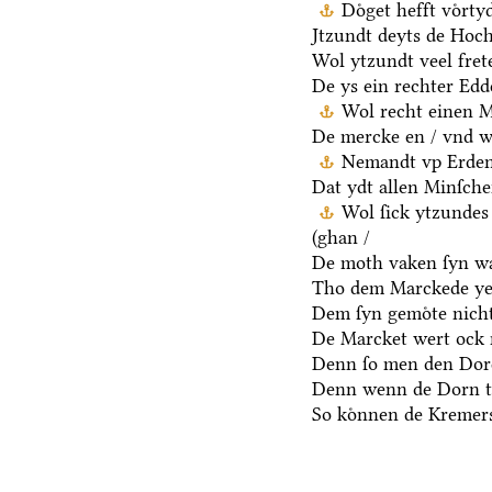
Doͤget hefft voͤrt
Jtzundt deyts de Hoch
Wol ytzundt veel fret
De ys ein rechter Ed
Wol recht einen M
De mercke en / vnd we
Nemandt vp Erden 
Dat ydt allen Minſche
Wol ſick ytzundes
(ghan /
De moth vaken ſyn wa
Tho dem Marckede ye
Dem ſyn gemoͤte nicht
De Marcket wert ock 
Denn ſo men den Dore
Denn wenn de Dorn t
So koͤnnen de Kremers