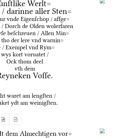
uͤnſtlike Werlt=
e / darinne aller Sten=
tur vnde Eigenſchop / affge=
 / Dorch de Olden wolerfaren
ſe beſchreuen / Allen Min=
 tho der lere vnd warnin=
e / Exempel vnd Rym=
wys kort voruatet /
Ock thom deel
vth dem
Reyneken Voſſe.
ht waret am lengſten /
ket ydt am weinigſten.
dt dem Almechtigen vor=