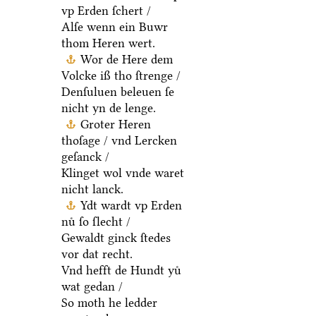
vp Erden ſchert /
Alſe wenn ein Buwr
thom Heren wert.
Wor de Here dem
Volcke iß tho ſtrenge /
Denſuluen beleuen ſe
nicht yn de lenge.
Groter Heren
thoſage / vnd Lercken
geſanck /
Klinget wol vnde waret
nicht lanck.
Ydt wardt vp Erden
nuͤ ſo ſlecht /
Gewaldt ginck ſtedes
vor dat recht.
Vnd hefft de Hundt yuͤ
wat gedan /
So moth he ledder