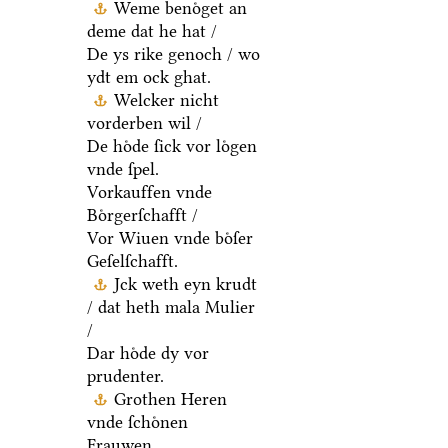
Weme benoͤget an
deme dat he hat /
De ys rike genoch / wo
ydt em ock ghat.
Welcker nicht
vorderben wil /
De hoͤde ſick vor loͤgen
vnde ſpel.
Vorkauffen vnde
Boͤrgerſchafft /
Vor Wiuen vnde boͤſer
Geſelſchafft.
Jck weth eyn krudt
/ dat heth mala Mulier
/
Dar hoͤde dy vor
prudenter.
Grothen Heren
vnde ſchoͤnen
Frauwen.