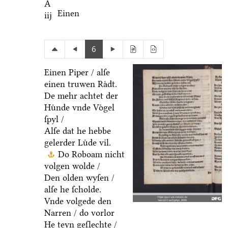
A
Einen
iij
6
Einen Piper / alſe
einen truwen Raͤdt.
De mehr achtet der
Huͤnde vnde Voͤgel
ſpyl /
Alſe dat he hebbe
gelerder Luͤde vil.
Do Roboam nicht
volgen wolde /
Den olden wyſen /
alſe he ſcholde.
Vnde volgede den
Narren / do vorlor
He teyn geſlechte /