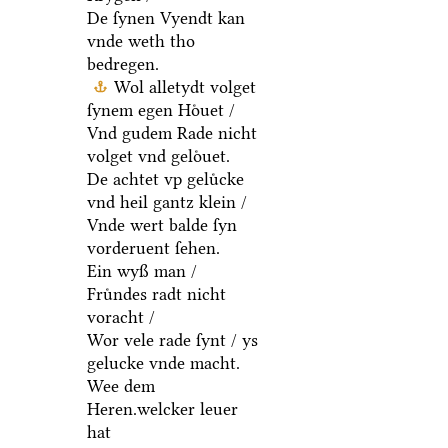
De ſynen Vyendt kan
vnde weth tho
bedregen.
Wol alletydt volget
ſynem egen Hoͤuet /
Vnd gudem Rade nicht
volget vnd geloͤuet.
De achtet vp geluͤcke
vnd heil gantz klein /
Vnde wert balde ſyn
vorderuent ſehen.
Ein wyß man /
Fruͤndes radt nicht
voracht /
Wor vele rade ſynt / ys
gelucke vnde macht.
Wee dem
Heren.welcker leuer
hat