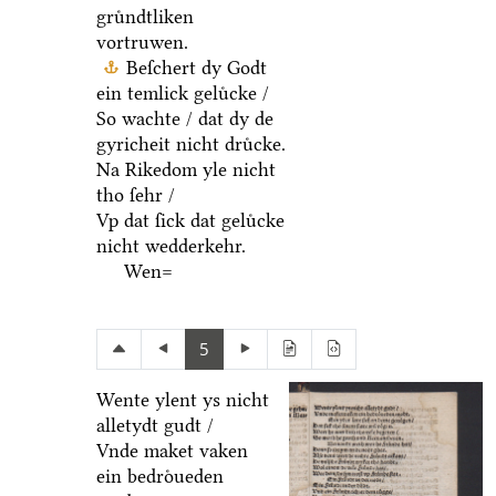
gruͤndtliken
vortruwen.
Beſchert dy Godt
ein temlick geluͤcke /
So wachte / dat dy de
gyricheit nicht druͤcke.
Na Rikedom yle nicht
tho ſehr /
Vp dat ſick dat geluͤcke
nicht wedderkehr.
Wen=
5
Wente ylent ys nicht
alletydt gudt /
Vnde maket vaken
ein bedroͤueden