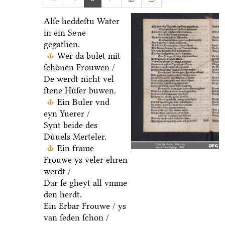
Alſe heddeſtu Water
in ein Se
e
u
gegathen.
Wer da bulet mit
ſchoͤnen Frouwen /
De werdt nicht vel
ſtene Huͤſer buwen.
Ein Buler vnd
eyn Yuerer /
Synt beide des
Duͤuels Merteler.
Ein frame
Frouwe ys veler ehren
werdt /
Dar ſe gheyt all vmme
den herdt.
Ein Erbar Frouwe / ys
van ſeden ſchon /