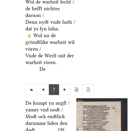
Wol de warheit ſecht /
de hefft nichtes
daruon /
Denn nydt vnde hath /
dat ys ſyn lohn.
Wol nu de
gruͤndtlike warheit wil
voͤren /
Vnde de Werlt mit der
warheit roͤren.
De
7
De kumpt yn angſt /
yamer vnd nodt /
Modt ock endtlick
darumme liden den
dodt.
235.