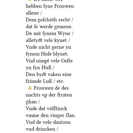
hebben ſyne Frouwen
allene /
Dem geſchoͤth recht /
dat ſe werde gemene.
De mit ſynem Wyue /
alletydt vele kyuet /
Vnde nicht gerne yn
ſynem Huſe blyuet.
Vnd nimpt vele Geſte
yn ſyn Huß /
Den bydt vaken eine
froͤmde Luß / etc.
Frouwen de des
nachts vp der ſtraten
ghan /
Vnde dat voͤfftinck
vmme den vinger ſlan.
Vnd de vele dantzen
vnd drincken /