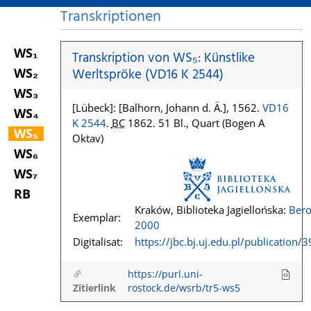
Transkriptionen
WS₁
Transkription von WS₅: Künstlike
WS₂
Werltspröke (VD16 K 2544)
WS₃
[Lübeck]: [Balhorn, Johann d. Ä.], 1562.
VD16
WS₄
K 2544
.
BC
1862. 51 Bl., Quart (Bogen A
WS₅
Oktav)
WS₆
WS₇
RB
Kraków, Biblioteka Jagiellońska:
Bero
Exemplar:
2000
Digitalisat:
https://jbc.bj.uj.edu.pl/publication/
https://purl.uni-
Zitierlink
rostock.de/wsrb/tr5-ws5