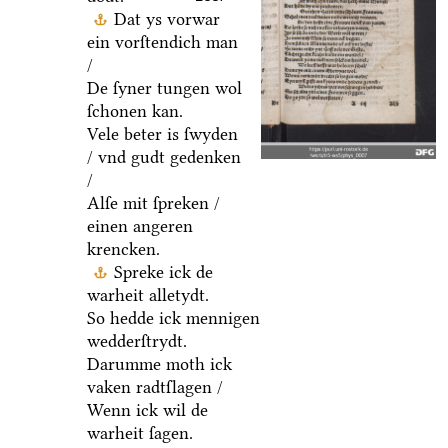
Dat ys vorwar
ein vorſtendich man
/
De ſyner tungen wol
ſchonen kan.
Vele beter is ſwyden
/ vnd gudt gedenken
/
Alſe mit ſpreken /
einen angeren
krencken.
Spreke ick de
warheit alletydt.
So hedde ick mennigen
wedderſtrydt.
Darumme moth ick
vaken radtſlagen /
Wenn ick wil de
warheit ſagen.