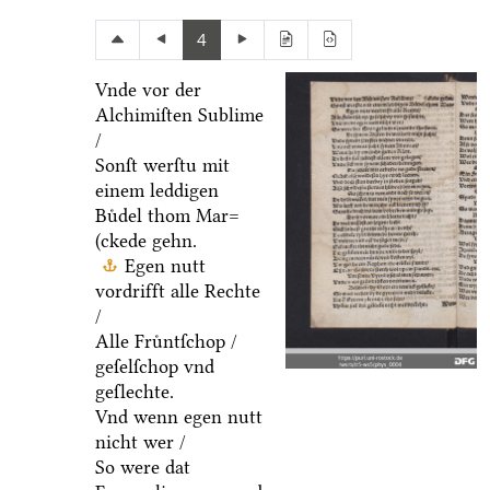
4
Vnde vor der
Alchimiſten Sublime
/
Sonſt werſtu mit
einem leddigen
Buͤdel thom Mar=
(ckede gehn.
Egen nutt
vordrifft alle Rechte
/
Alle Fruͤntſchop /
geſelſchop vnd
geſlechte.
Vnd wenn egen nutt
nicht wer /
So were dat