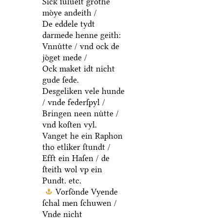
Sick ſulueſt grothe
moͤye andeith /
De eddele tydt
darmede henne geith:
Vnnuͤtte / vnd ock de
joͤget mede /
Ock maket idt nicht
gude ſede.
Desgeliken vele hunde
/ vnde federſpyl /
Bringen neen nuͤtte /
vnd koſten vyl.
Vanget he ein Raphon
tho etliker ſtundt /
Efft ein Haſen / de
ſteith wol vp ein
Pundt. etc.
Vorſoͤnde Vyende
ſchal men ſchuwen /
Vnde nicht