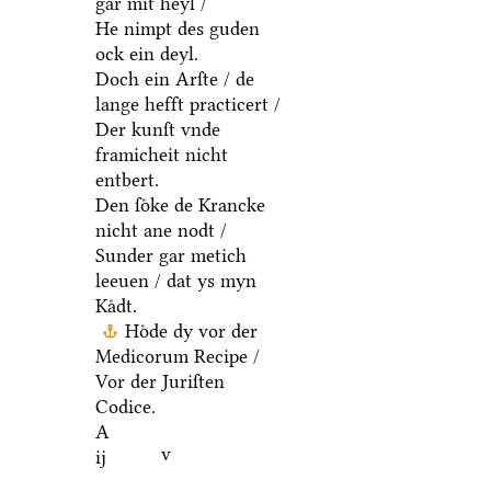
gar mit heyl /
He nimpt des guden
ock ein deyl.
Doch ein Arſte / de
lange hefft practicert /
Der kunſt vnde
framicheit nicht
entbert.
Den ſoͤke de Krancke
nicht ane nodt /
Sunder gar metich
leeuen / dat ys myn
Kaͤdt.
Hoͤde dy vor der
Medicorum Recipe /
Vor der Juriſten
Codice.
A
v
ij