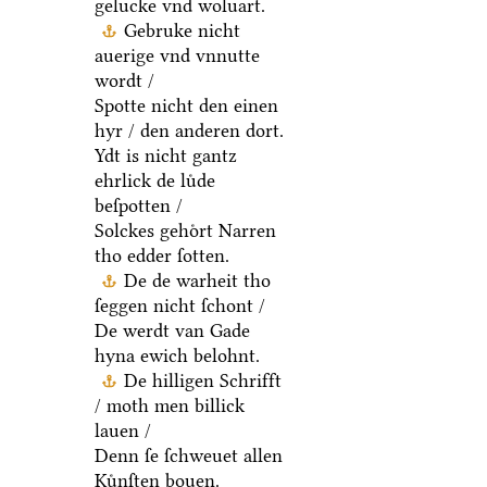
gelucke vnd woluart.
Gebruke nicht
auerige vnd vnnutte
wordt /
Spotte nicht den einen
hyr / den anderen dort.
Ydt is nicht gantz
ehrlick de luͤde
beſpotten /
Solckes gehoͤrt Narren
tho edder ſotten.
De de warheit tho
ſeggen nicht ſchont /
De werdt van Gade
hyna ewich belohnt.
De hilligen Schrifft
/ moth men billick
lauen /
Denn ſe ſchweuet allen
Kuͤnſten bouen.