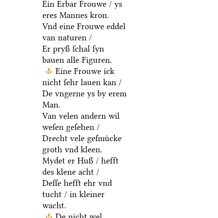
Ein Erbar Frouwe / ys
eres Mannes kron.
Vnd eine Frouwe eddel
van naturen /
Er pryß ſchal ſyn
bauen alle Figuren.
Eine Frouwe ick
nicht ſehr lauen kan /
De vngerne ys by erem
Man.
Van velen andern wil
weſen geſehen /
Drecht vele geſmuͤcke
groth vnd kleen.
Mydet er Huß / hefft
des klene acht /
Deſſe hefft ehr vnd
tucht / in kleiner
wacht.
De nicht wel