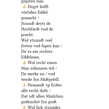
gegeten han.
Doͤget hefft
voͤrtiden Eddel
gemacht /
Jtzundt deyts de
Hochfardt vnd de
pracht.
Wol ytzundt veel
freten vnd ſupen kan /
De ys ein rechter
Eddelman.
Wol recht einen
Man erkennen wil /
De merke en / vnd
werde ſyn Midtgeſell.
Nemandt vp Erden
alſo recht doth /
Dat ydt allen Minſchen
geduͤncket ſyn gudt.
Wol ſick ytzundes