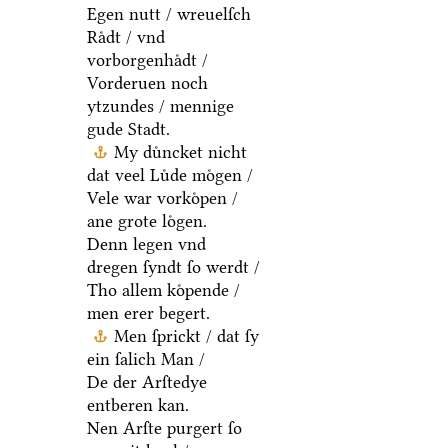
Egen nutt / wreuelſch
Raͤdt / vnd
vorborgenhaͤdt /
Vorderuen noch
ytzundes / mennige
gude Stadt.
My duͤncket nicht
dat veel Luͤde moͤgen /
Vele war vorkoͤpen /
ane grote loͤgen.
Denn legen vnd
dregen ſyndt ſo werdt /
Tho allem koͤpende /
men erer begert.
Men ſprickt / dat ſy
ein ſalich Man /
De der Arſtedye
entberen kan.
Nen Arſte purgert ſo