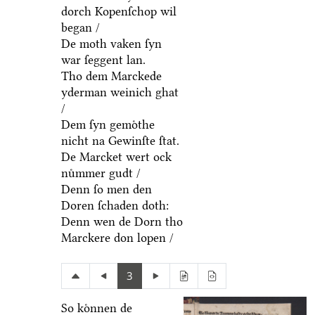
dorch Kopenſchop wil
began /
De moth vaken ſyn
war ſeggent lan.
Tho dem Marckede
yderman weinich ghat
/
Dem ſyn gemoͤthe
nicht na Gewinſte ſtat.
De Marcket wert ock
nuͤmmer gudt /
Denn ſo men den
Doren ſchaden doth:
Denn wen de Dorn tho
Marckere don lopen /
3
So koͤnnen de