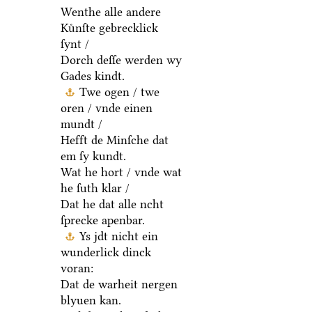
Wenthe alle andere
Kuͤnſte gebrecklick
ſynt /
Dorch deſſe werden wy
Gades kindt.
Twe ogen / twe
oren / vnde einen
mundt /
Hefft de Minſche dat
em ſy kundt.
Wat he hort / vnde wat
he ſuth klar /
Dat he dat alle ncht
ſprecke apenbar.
Ys jdt nicht ein
wunderlick dinck
voran:
Dat de warheit nergen
blyuen kan.