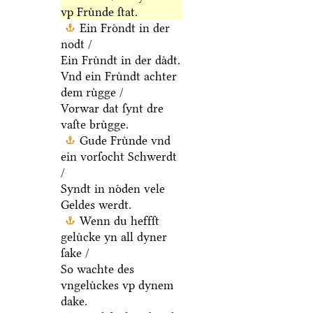
vp Fruͤnde ſtat.
Ein Froͤndt in der
nodt /
Ein Fruͤndt in der daͤdt.
Vnd ein Fruͤndt achter
dem ruͤgge /
Vorwar dat ſynt dre
vaſte bruͤgge.
Gude Fruͤnde vnd
ein vorſocht Schwerdt
/
Syndt in noͤden vele
Geldes werdt.
Wenn du heffſt
geluͤcke yn all dyner
ſake /
So wachte des
vngeluͤckes vp dynem
dake.