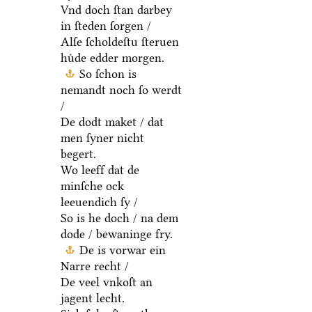
Vnd doch ſtan darbey
in ſteden ſorgen /
Alſe ſcholdeſtu ſteruen
huͤde edder morgen.
So ſchon is
nemandt noch ſo werdt
/
De dodt maket / dat
men ſyner nicht
begert.
Wo leeff dat de
minſche ock
leeuendich ſy /
So is he doch / na dem
dode / bewaninge fry.
De is vorwar ein
Narre recht /
De veel vnkoſt an
jagent lecht.