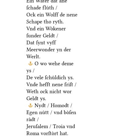
Ein Water dat ane
ſchade fluͤth /
Ock ein Wolff de nene
Schape tho ryth.
Vnd ein Woͤkener
ſunder Geldt /
Dat ſynt vyff
Meerwonder yn der
Werlt.
O wo wehe deme
ys /
De vele ſchuͤldich ys.
Vnde hefft nene friſt /
Weth ock nicht wor
Geldt ys.
Nydt / Homodt /
Egen nuͤtt / vnd boͤſen
raͤdt /
Jeruſalem / Troia vnd
Roma vorſtoͤrt hat.