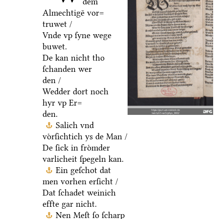
dem
Almechtigē vor=
truwet /
Vnde vp ſyne wege
buwet.
De kan nicht tho
ſchanden wer
den /
Wedder dort noch
hyr vp Er=
den.
Salich vnd
voͤrſichtich ys de Man /
De ſick in froͤmder
varlicheit ſpegeln kan.
Ein geſchot dat
men vorhen erſicht /
Dat ſchadet weinich
effte gar nicht.
Nen Meſt ſo ſcharp