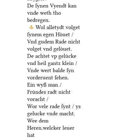
De ſynen Vyendt kan
vnde weth tho
bedregen.
Wol alletydt volget
ſynem egen Hoͤuet /
Vnd gudem Rade nicht
volget vnd geloͤuet.
De achtet vp geluͤcke
vnd heil gantz klein /
Vnde wert balde ſyn
vorderuent ſehen.
Ein wyß man /
Fruͤndes radt nicht
voracht /
Wor vele rade ſynt / ys
gelucke vnde macht.
Wee dem
Heren.welcker leuer
hat