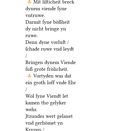
Mit liſticheit breck
dynem viende ſyne
vntruwe.
Darmit ſyne boͤßheit
dy nicht bringe yn
ruwe.
Denn dyne vorluſt /
ſchade ruwe vnd leydt
/
Bringen dynem Viende
ſuß grote froͤlicheit.
Vortyden was dat
ein groth loff vnde Ehr
/
Wol ſyne Viendt let
kamen tho gelyker
wehr.
Jtzundes wert gelauet
vnd gerhoͤmet yn
Krygen /