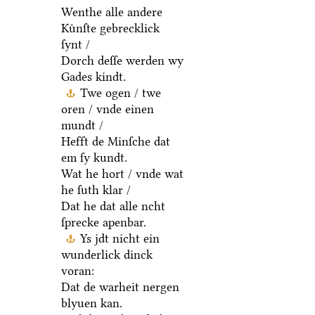
Wenthe alle andere
Kuͤnſte gebrecklick
ſynt /
Dorch deſſe werden wy
Gades kindt.
Twe ogen / twe
oren / vnde einen
mundt /
Hefft de Minſche dat
em ſy kundt.
Wat he hort / vnde wat
he ſuth klar /
Dat he dat alle ncht
ſprecke apenbar.
Ys jdt nicht ein
wunderlick dinck
voran:
Dat de warheit nergen
blyuen kan.