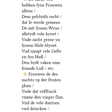
hebben ſyne Frouwen
allene /
Dem geſchoͤth recht /
dat ſe werde gemene.
De mit ſynem Wyue /
alletydt vele kyuet /
Vnde nicht gerne yn
ſynem Huſe blyuet.
Vnd nimpt vele Geſte
yn ſyn Huß /
Den bydt vaken eine
froͤmde Luß / etc.
Frouwen de des
nachts vp der ſtraten
ghan /
Vnde dat voͤfftinck
vmme den vinger ſlan.
Vnd de vele dantzen
vnd drincken /