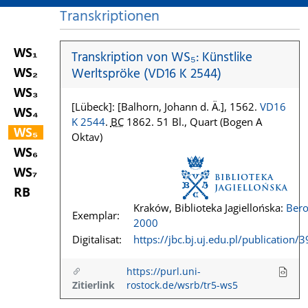
Transkriptionen
WS₁
Transkription von WS₅: Künstlike
WS₂
Werltspröke (VD16 K 2544)
WS₃
[Lübeck]: [Balhorn, Johann d. Ä.], 1562.
VD16
WS₄
K 2544
.
BC
1862. 51 Bl., Quart (Bogen A
WS₅
Oktav)
WS₆
WS₇
RB
Kraków, Biblioteka Jagiellońska:
Bero
Exemplar:
2000
Digitalisat:
https://jbc.bj.uj.edu.pl/publication/
https://purl.uni-
Zitierlink
rostock.de/wsrb/tr5-ws5