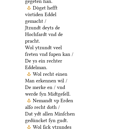
gegeten han.
Doͤget hefft
voͤrtiden Eddel
gemacht /
Jtzundt deyts de
Hochfardt vnd de
pracht.
Wol ytzundt veel
freten vnd ſupen kan /
De ys ein rechter
Eddelman.
Wol recht einen
Man erkennen wil /
De merke en / vnd
werde ſyn Midtgeſell.
Nemandt vp Erden
alſo recht doth /
Dat ydt allen Minſchen
geduͤncket ſyn gudt.
Wol ſick ytzundes