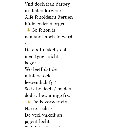
Vnd doch ſtan darbey
in ſteden ſorgen /
Alſe ſcholdeſtu ſteruen
huͤde edder morgen.
So ſchon is
nemandt noch ſo werdt
/
De dodt maket / dat
men ſyner nicht
begert.
Wo leeff dat de
minſche ock
leeuendich ſy /
So is he doch / na dem
dode / bewaninge fry.
De is vorwar ein
Narre recht /
De veel vnkoſt an
jagent lecht.