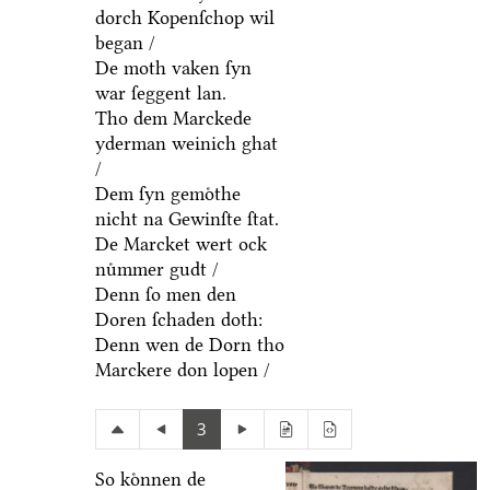
dorch Kopenſchop wil
began /
De moth vaken ſyn
war ſeggent lan.
Tho dem Marckede
yderman weinich ghat
/
Dem ſyn gemoͤthe
nicht na Gewinſte ſtat.
De Marcket wert ock
nuͤmmer gudt /
Denn ſo men den
Doren ſchaden doth:
Denn wen de Dorn tho
Marckere don lopen /
3
So koͤnnen de