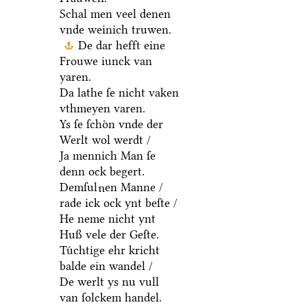
Schal men veel denen
vnde weinich truwen.
De dar hefft eine
Frouwe iunck van
yaren.
Da lathe ſe nicht vaken
vthmeyen varen.
Ys ſe ſchoͤn vnde der
Werlt wol werdt /
Ja mennich Man ſe
denn ock begert.
Demſul
en Manne /
u
rade ick ock ynt beſte /
He neme nicht ynt
Huß vele der Geſte.
Tuͤchtige ehr kricht
balde ein wandel /
De werlt ys nu vull
van ſolckem handel.