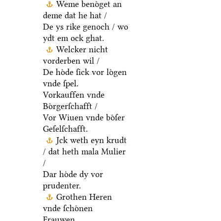
Weme benoͤget an
deme dat he hat /
De ys rike genoch / wo
ydt em ock ghat.
Welcker nicht
vorderben wil /
De hoͤde ſick vor loͤgen
vnde ſpel.
Vorkauffen vnde
Boͤrgerſchafft /
Vor Wiuen vnde boͤſer
Geſelſchafft.
Jck weth eyn krudt
/ dat heth mala Mulier
/
Dar hoͤde dy vor
prudenter.
Grothen Heren
vnde ſchoͤnen
Frauwen.