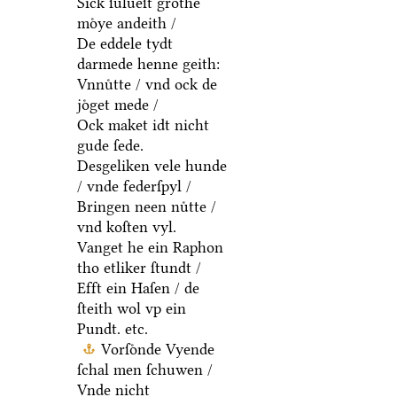
Sick ſulueſt grothe
moͤye andeith /
De eddele tydt
darmede henne geith:
Vnnuͤtte / vnd ock de
joͤget mede /
Ock maket idt nicht
gude ſede.
Desgeliken vele hunde
/ vnde federſpyl /
Bringen neen nuͤtte /
vnd koſten vyl.
Vanget he ein Raphon
tho etliker ſtundt /
Efft ein Haſen / de
ſteith wol vp ein
Pundt. etc.
Vorſoͤnde Vyende
ſchal men ſchuwen /
Vnde nicht