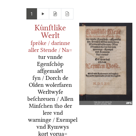
1
Kuͤnſtlike
Werlt
ſproͤke / darinne
aller Stende / Na=
tur vnnde
Egenſchoͤp
affgemalet
ſyn / Dorch de
Olden wolerfaren
Werltwyſe
beſchreuen / Allen
Minſchen tho der
lere vnd
warninge / Exempel
vnd Rymwys
kort vorua=