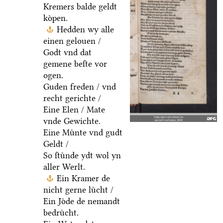
Kremers balde geldt
koͤpen.
Hedden wy alle
einen gelouen /
Godt vnd dat
gemene beſte vor
ogen.
Guden freden / vnd
recht gerichte /
Eine Elen / Mate
vnde Gewichte.
Eine Muͤnte vnd gudt
Geldt /
So ſtuͤnde ydt wol yn
aller Werlt.
Ein Kramer de
nicht gerne luͤcht /
Ein Joͤde de nemandt
bedruͤcht.