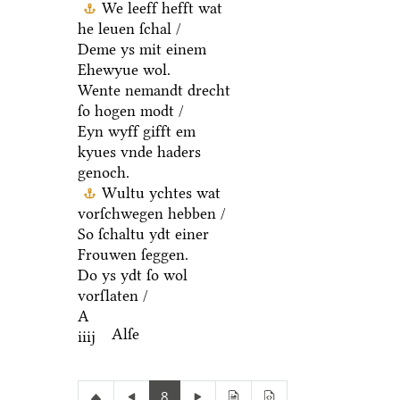
We leeff hefft wat
he leuen ſchal /
Deme ys mit einem
Ehewyue wol.
Wente nemandt drecht
ſo hogen modt /
Eyn wyff gifft em
kyues vnde haders
genoch.
Wultu ychtes wat
vorſchwegen hebben /
So ſchaltu ydt einer
Frouwen ſeggen.
Do ys ydt ſo wol
vorſlaten /
A
Alſe
iiij
8